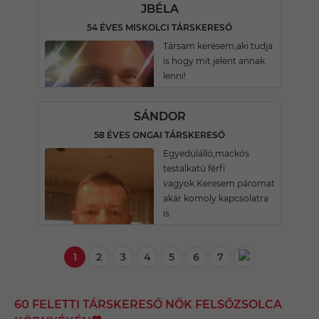
JBÉLA
54 ÉVES MISKOLCI TÁRSKERESŐ
Társam keresem,aki tudja
is hogy mit jelent annak
lenni!
SÁNDOR
58 ÉVES ONGAI TÁRSKERESŐ
Egyedülálló,mackós
testalkatú férfi
vagyok.Keresem páromat
akár komoly kapcsolatra
is.
1
2
3
4
5
6
7
60 FELETTI TÁRSKERESŐ NŐK FELSŐZSOLCA