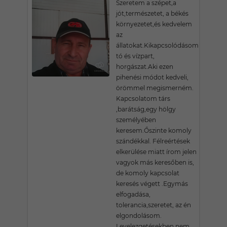
Szeretem a szépet,a
jót,természetet, a békés
környezetet,és kedvelem
az
állatokat.Kikapcsolódásom
tó és vízpart,
horgászat.Aki ezen
pihenési módot kedveli,
örömmel megismerném.
Kapcsolatom társ
,barátság,egy hölgy
személyében
keresem.Őszinte komoly
szándékkal. Félreértések
elkerülése miatt írom jelen
vagyok más keresőben is,
de komoly kapcsolat
keresés végett .Egymás
elfogadása,
tolerancia,szeretet, az én
elgondolásom.
Levelezgetésekben nem