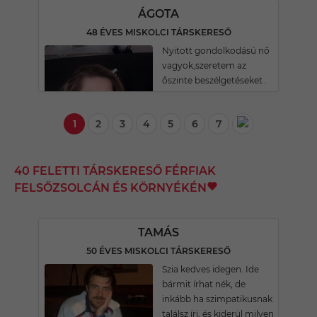
ÁGOTA
48 ÉVES MISKOLCI TÁRSKERESŐ
Nyitott gondolkodású nő
vagyok,szeretem az
őszinte beszélgetéseket .
1
2
3
4
5
6
7
40 FELETTI TÁRSKERESŐ FÉRFIAK
FELSŐZSOLCÁN ÉS KÖRNYÉKÉN
TAMÁS
50 ÉVES MISKOLCI TÁRSKERESŐ
Szia kedves idegen. Ide
bármit írhat nék, de
inkább ha szimpatikusnak
találsz írj, és kiderül milyen