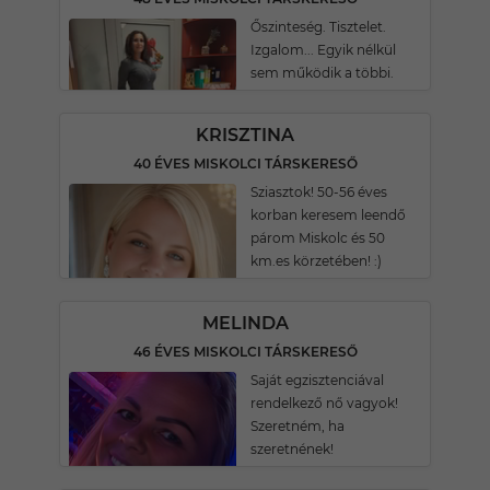
Őszinteség. Tisztelet.
Izgalom... Egyik nélkül
sem működik a többi.
KRISZTINA
40 ÉVES MISKOLCI TÁRSKERESŐ
Sziasztok! 50-56 éves
korban keresem leendő
párom Miskolc és 50
km.es körzetében! :)
MELINDA
46 ÉVES MISKOLCI TÁRSKERESŐ
Saját egzisztenciával
rendelkező nő vagyok!
Szeretném, ha
szeretnének!