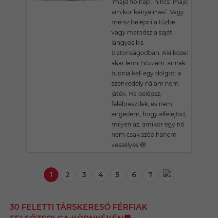
‘majd holnap’, nincs ‘majd
amikor kényelmes’. Vagy
mersz belépni a tűzbe…
vagy maradsz a saját
langyos kis
biztonságodban. Aki közel
akar lenni hozzám, annak
tudnia kell egy dolgot: a
szenvedély nálam nem
játék. Ha belépsz,
felébresztlek, és nem
engedem, hogy elfelejtsd,
milyen az, amikor egy nő
nem csak szép hanem
veszélyes 🫣
1
2
3
4
5
6
7
30 FELETTI TÁRSKERESŐ FÉRFIAK