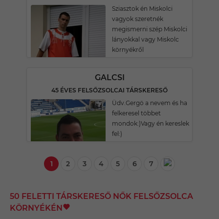
Sziasztok én Miskolci
vagyok szeretnék
megismerni szép Miskolci
lányokkal vagy Miskolc
környékről
GALCSI
45 ÉVES FELSŐZSOLCAI TÁRSKERESŐ
Üdv.Gergö a nevem és ha
felkeresel többet
mondok:)Vagy én kereslek
fel:)
1
2
3
4
5
6
7
50 FELETTI TÁRSKERESŐ NŐK FELSŐZSOLCA
KÖRNYÉKÉN