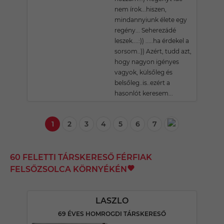
nem írok...hiszen,
mindannyiunk élete egy
regény... Seherezádé
leszek....:)) .....ha érdekel a
sorsom..)) Azért, tudd azt,
hogy nagyon igényes
vagyok, külsőleg és
belsőleg..is..ezért a
hasonlót keresem...
1
2
3
4
5
6
7
60 FELETTI TÁRSKERESŐ FÉRFIAK
FELSŐZSOLCA KÖRNYÉKÉN
LASZLO
69 ÉVES HOMROGDI TÁRSKERESŐ