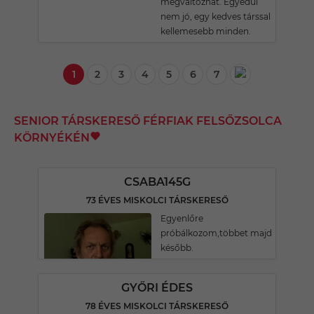
megváltozhat. Egyedül
nem jó, egy kedves társsal
kellemesebb minden.
1
2
3
4
5
6
7
SENIOR TÁRSKERESŐ FÉRFIAK FELSŐZSOLCA
KÖRNYÉKÉN
CSABA145G
73 ÉVES MISKOLCI TÁRSKERESŐ
Egyenlőre
próbálkozom,többet majd
később.
GYŐRI ÉDES
78 ÉVES MISKOLCI TÁRSKERESŐ