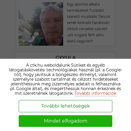
Egy sportos alkatú
természetet Turàzàst
szerető muzikàlis Tàncot
zenét kedvelő fiatalosan
öltöző verseket szerető
,sőt irogató férfi aktív
életű vagyok!!!!
GYYULA
A ctk.hu weboldalunk Sütiket és egyéb
71 ÉVES MISKOLCI TÁRSKERESŐ
látogatáskövetési technológiákat használ (pl. a Google-
Őszinte szeretni tudó és
tól), hogy javítsuk a böngészési élményt, valamint
személyre szabott tartalmat és célzott hirdetéseket
szeretetre méltó vagyok.
jeleníthessünk meg (személyes adatait is felhasználva
Minden esetben a
pl. Google által), és megérthessük honnan érkeznek és
megoldást keresem, nem
mit szeretnének látogatóink.
További információk
nyafogok és mindent
megcsinálok. Már
További lehetőségek
majdnem tökéletes
vagyok, csak a hiba
Mindet elfogadom
hiányzik belőlem !