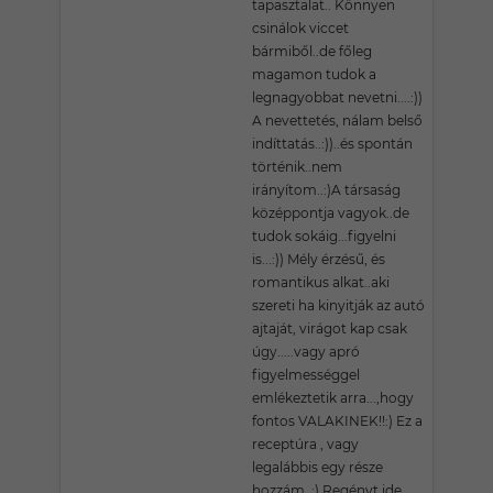
tapasztalat.. Könnyen
csinálok viccet
bármiből..de főleg
magamon tudok a
legnagyobbat nevetni....:))
A nevettetés, nálam belső
indíttatás..:))..és spontán
történik..nem
irányítom..:)A társaság
középpontja vagyok..de
tudok sokáig...figyelni
is...:)) Mély érzésű, és
romantikus alkat..aki
szereti ha kinyitják az autó
ajtaját, virágot kap csak
úgy.....vagy apró
figyelmességgel
emlékeztetik arra...,hogy
fontos VALAKINEK!!:) Ez a
receptúra , vagy
legalábbis egy része
hozzám..:) Regényt ide