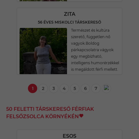
ZITA
56 ÉVES MISKOLCI TÁRSKERESŐ
Természet és kultúra
szerető, független nő
vagyok.Boldog
párkapcsolatra vágyok
egy megbízható,
intelligens humorérzékkel
is megáldott férfi mellett.
1
2
3
4
5
6
7
50 FELETTI TÁRSKERESŐ FÉRFIAK
FELSŐZSOLCA KÖRNYÉKÉN
ESOS