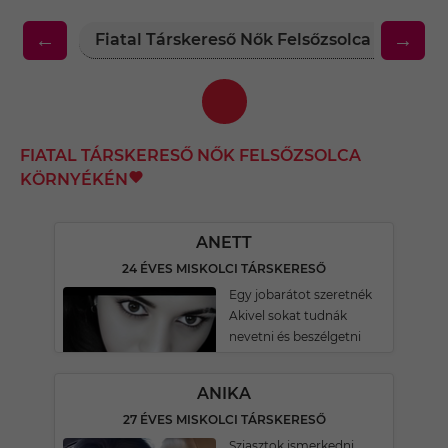
←
→
Fiatal Társkereső Nők Felsőzsolca Környék
FIATAL TÁRSKERESŐ NŐK FELSŐZSOLCA
KÖRNYÉKÉN
ANETT
24 ÉVES MISKOLCI TÁRSKERESŐ
Egy jobarátot szeretnék
Akivel sokat tudnák
nevetni és beszélgetni
ANIKA
27 ÉVES MISKOLCI TÁRSKERESŐ
Sziasztok ismerkedni