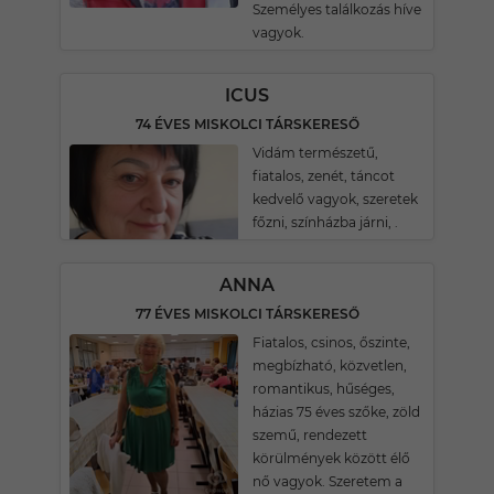
Személyes találkozás híve
vagyok.
ICUS
74 ÉVES MISKOLCI TÁRSKERESŐ
Vidám természetű,
fiatalos, zenét, táncot
kedvelő vagyok, szeretek
főzni, színházba járni, .
ANNA
77 ÉVES MISKOLCI TÁRSKERESŐ
Fiatalos, csinos, őszinte,
megbízható, közvetlen,
romantikus, hűséges,
házias 75 éves szőke, zöld
szemű, rendezett
körülmények között élő
nő vagyok. Szeretem a