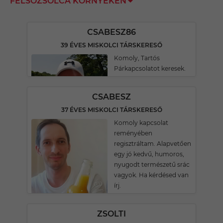
FELSŐZSOLCA KÖRNYÉKÉN
CSABESZ86
39 ÉVES MISKOLCI TÁRSKERESŐ
Komoly, Tartós
Párkapcsolatot keresek.
CSABESZ
37 ÉVES MISKOLCI TÁRSKERESŐ
Komoly kapcsolat
reményében
regisztráltam. Alapvetően
egy jó kedvű, humoros,
nyugodt természetű srác
vagyok. Ha kérdésed van
írj.
ZSOLTI