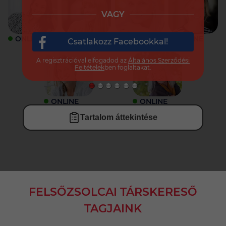
VAGY
ONLINE
ONLINE
ONLINE
ONLINE
Csatlakozz Facebookkal!
A regisztrációval elfogadod az
Általános Szerződési
Feltételek
ben foglaltakat.
ONLINE
ONLINE
Tartalom áttekintése
FELSŐZSOLCAI TÁRSKERESŐ
TAGJAINK