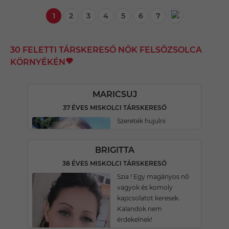
1
2
3
4
5
6
7
30 FELETTI TÁRSKERESŐ NŐK FELSŐZSOLCA
KÖRNYÉKÉN
MARICSUJ
37 ÉVES MISKOLCI TÁRSKERESŐ
Szeretek hujulni
BRIGITTA
38 ÉVES MISKOLCI TÁRSKERESŐ
Szia ! Egy magányos nő
vagyok és komoly
kapcsolatot keresek.
Kalandok nem
érdekelnek!