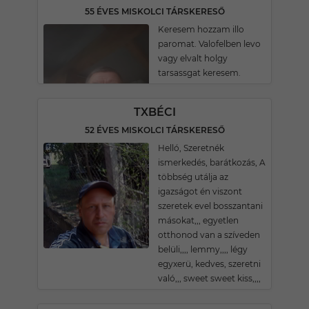
55 ÉVES MISKOLCI TÁRSKERESŐ
Keresem hozzam illo
paromat. Valofelben levo
vagy elvalt holgy
tarsassgat keresem.
TXBÉCI
52 ÉVES MISKOLCI TÁRSKERESŐ
Helló, Szeretnék
ismerkedés, barátkozás, A
többség utálja az
igazságot én viszont
szeretek evel bosszantani
másokat,,, egyetlen
otthonod van a szíveden
belüli,,,, lemmy,,,, légy
egyxerü, kedves, szeretni
való,,, sweet sweet kiss,,,,