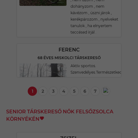
dohányzom , nem
kávézom , úszni járok ,
kerékpározom , nyelveket
tanulok , ha elnyertem
teccésed írjál .
FERENC
68 ÉVES MISKOLCI TÁRSKERESŐ
Aktív sportos.
Szenvedélyes.Természetkedvelő.
1
2
3
4
5
6
7
SENIOR TÁRSKERESŐ NŐK FELSŐZSOLCA
KÖRNYÉKÉN