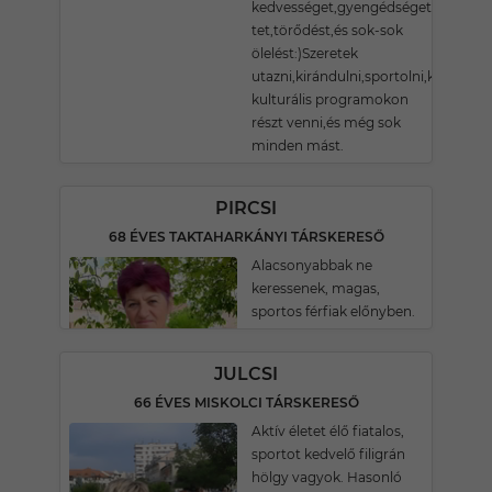
kedvességet,gyengédséget,szerete-
tet,törődést,és sok-sok
ölelést:)Szeretek
utazni,kirándulni,sportolni,különböz
kulturális programokon
részt venni,és még sok
minden mást.
PIRCSI
68 ÉVES TAKTAHARKÁNYI TÁRSKERESŐ
Alacsonyabbak ne
keressenek, magas,
sportos férfiak előnyben.
JULCSI
66 ÉVES MISKOLCI TÁRSKERESŐ
Aktív életet élő fiatalos,
sportot kedvelő filigrán
hölgy vagyok. Hasonló