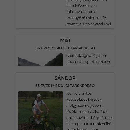
hiszek.Személyes
találkozás az ami
meggyőző mind két fél
számára, Üdvözlettel Laci.
MISI
66 ÉVES MISKOLCI TÁRSKERESŐ
szeretek egészségesen,
fiatalosan,,sportosan élni
SÁNDOR
65 ÉVES MISKOLCI TÁRSKERESŐ
Komoly tartós
kapcsolatot keresek
,hőlgy személyében ,
főzök , mosok takarítok
autót javítok , házat épitek
felesleges cimborák nélkül
, nem iszom , nem