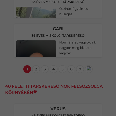
33 ÉVES MISKOLCI TÁRSKERESŐ
Őszinte ,figyelmes,
hűséges
GABI
39 ÉVES MISKOLCI TÁRSKERESŐ
Normál srác vagyok a ki
nagyon meg bizhato
vagyok
1
2
3
4
5
6
7
40 FELETTI TÁRSKERESŐ NŐK FELSŐZSOLCA
KÖRNYÉKÉN
VERUS
48 ÉVES MISKOLCI TÁRSKERESŐ