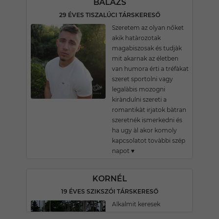
BALÁZS
29 ÉVES TISZALÚCI TÁRSKERESŐ
Szeretem az olyan nőket
akik hatàrozotak
magabiszosak és tudjàk
mit akarnak az életben
van humora érti a tréfàkat
szeret sportolni vagy
legalàbis mozogni
kiràndulni szereti a
romantikàt irjatok bàtran
szeretnék ismerkedni és
ha ugy àl akor komoly
kapcsolatot tovàbbi szép
napot ♥️
KORNÉL
19 ÉVES SZIKSZÓI TÁRSKERESŐ
Alkalmit keresek