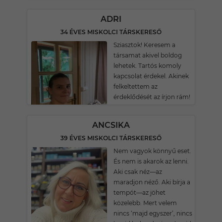
ADRI
34 ÉVES MISKOLCI TÁRSKERESŐ
Sziasztok! Keresem a
társamat akivel boldog
lehetek. Tartós komoly
kapcsolat érdekel. Akinek
felkeltettem az
érdeklődését az írjon rám!
ANCSIKA
39 ÉVES MISKOLCI TÁRSKERESŐ
Nem vagyok könnyű eset.
És nem is akarok az lenni.
Aki csak néz—az
maradjon néző. Aki bírja a
tempót—az jöhet
közelebb. Mert velem
nincs ‘majd egyszer’, nincs