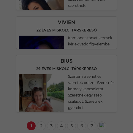
szeretnék.
VIVIEN
22 ÉVES MISKOLCI TÁRSKERESŐ
Kamionos társat keresek
kérlek vedd figyelembe.
BIUS
29 ÉVES MISKOLCI TÁRSKERESŐ
Szertem a zenét és
szeretek bulizni. Szeretnék
komoly kapcsolatot.
Szeretnék egy szép
családot. Szeretnék
gyereket.
1
2
3
4
5
6
7