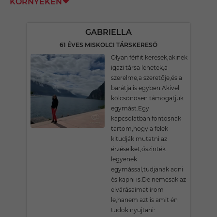
KÖRNYÉKÉN
GABRIELLA
61 ÉVES MISKOLCI TÁRSKERESŐ
Olyan férfit keresek,akinek
igazi társa lehetek,a
szerelme,a szeretője,és a
barátja is egyben.Akivel
kölcsönösen támogatjuk
egymást.Egy
kapcsolatban fontosnak
tartom,hogy a felek
kitudják mutatni az
érzéseiket,őszinték
legyenek
egymással,tudjanak adni
és kapni is.De nemcsak az
elvárásaimat irom
le,hanem azt is amit én
tudok nyujtani: