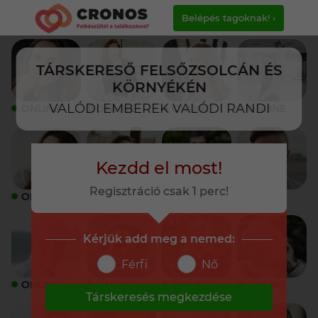
Belépés tagoknak! ›
TÁRSKERESŐ FELSŐZSOLCÁN ÉS
KÖRNYÉKÉN
VALÓDI EMBEREK VALÓDI RANDI
ONLINE
ONLINE
ONLINE
ONLINE
Kezdd el most!
Regisztráció csak 1 perc!
ONLINE
ONLINE
ONLINE
ONLINE
Kérjük add meg a nemed:
Férfi
Nő
ONLINE
ONLINE
ONLINE
ONLINE
Társkeresés megkezdése