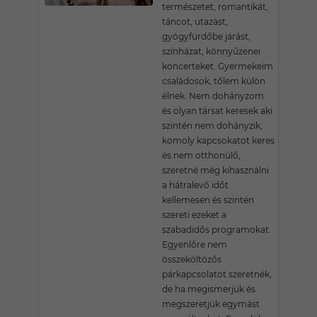
természetet, romantikát,
táncot, utazást,
gyógyfürdőbe járást,
színházat, könnyűzenei
koncerteket. Gyermekeim
családosok, tőlem külön
élnek. Nem dohányzom
és olyan társat keresek aki
szintén nem dohányzik,
komoly kapcsokatot keres
és nem otthonülő,
szeretné még kihasználni
a hátralevő időt
kellemesen és szintén
szereti ezeket a
szabadidős programokat.
Egyenlőre nem
összeköltözős
párkapcsolatot szeretnék,
de ha megismerjük és
megszeretjük egymást