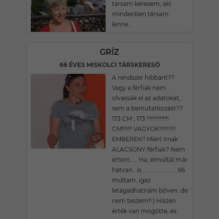
társam keresem, aki
mindenben társam
lenne...
GRÍZ
66 ÉVES MISKOLCI TÁRSKERESŐ
A rendszer hibbant??
Vagy a férfiak nem
olvassák el az adatokat,
sem a bemutatkozást??
173 CM , 173 !!!!!!!!!!!!!!!
CM!!!!!!! VAGYOK!!!!!!!!!!!
EMBEREK!! Miért írnak
ALACSONY férfiak? Nem
értem..... Ha, elmúltál már
hatvan...is........................ 66
múltam..igaz
letagadhatnám bőven..de
nem teszem!!:) Hiszen
érték van mögötte, és