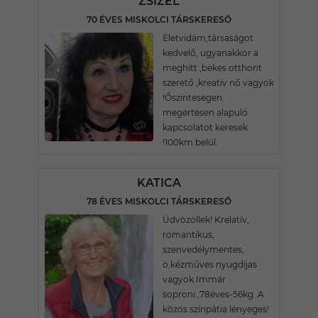
ZSIZEL
70 ÉVES MISKOLCI TÁRSKERESŐ
Ėletvidám,társaságot
kedvelő, ugyanakkor a
meghitt ,bėkės otthont
szerető ,kreatív nő vagyok
!Őszintesegen.
megėrtėsen alapuló
kapcsolatot keresek
!100km belül.
KATICA
78 ÉVES MISKOLCI TÁRSKERESŐ
Üdvözöllek! Krelatív,
romantikus,
szenvedélymentes,
ö.kézműves nyugdíjas
vagyok.Immár
soproni:,78éves-56kg .A
közös színpátia lényeges!