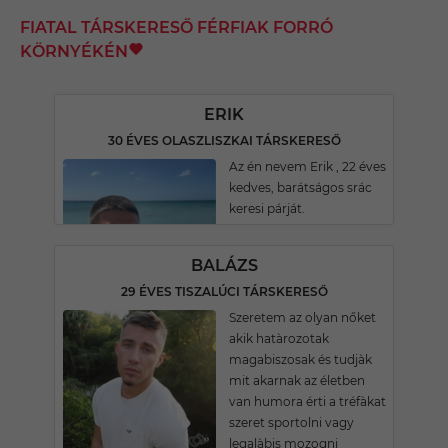
FIATAL TÁRSKERESŐ FÉRFIAK FORRÓ
KÖRNYÉKÉN
ERIK
30 ÉVES OLASZLISZKAI TÁRSKERESŐ
Az én nevem Erik , 22 éves
kedves, barátságos srác
keresi párját.
BALÁZS
29 ÉVES TISZALÚCI TÁRSKERESŐ
Szeretem az olyan nőket
akik hatàrozotak
magabiszosak és tudjàk
mit akarnak az életben
van humora érti a tréfàkat
szeret sportolni vagy
legalàbis mozogni