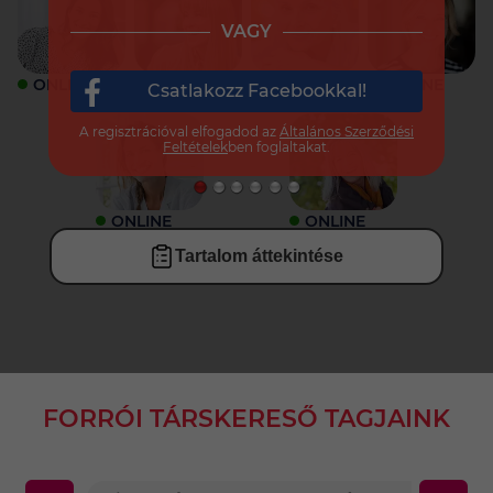
VAGY
ONLINE
ONLINE
ONLINE
ONLINE
Csatlakozz Facebookkal!
A regisztrációval elfogadod az
Általános Szerződési
Feltételek
ben foglaltakat.
ONLINE
ONLINE
Tartalom áttekintése
FORRÓI TÁRSKERESŐ TAGJAINK