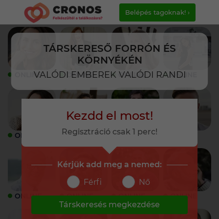
Belépés tagoknak! ›
TÁRSKERESŐ FORRÓN ÉS
KÖRNYÉKÉN
VALÓDI EMBEREK VALÓDI RANDI
ONLINE
ONLINE
ONLINE
ONLINE
Kezdd el most!
Regisztráció csak 1 perc!
ONLINE
ONLINE
ONLINE
ONLINE
Kérjük add meg a nemed:
Férfi
Nő
ONLINE
ONLINE
ONLINE
ONLINE
Társkeresés megkezdése