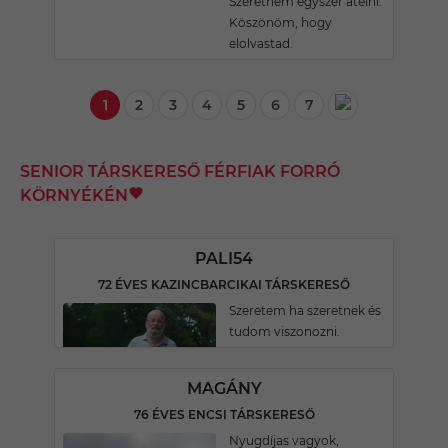
Szeretném egyszer átélni.
Köszönöm, hogy
elolvastad.
1
2
3
4
5
6
7
SENIOR TÁRSKERESŐ FÉRFIAK FORRÓ
KÖRNYÉKÉN
PALI54
72 ÉVES KAZINCBARCIKAI TÁRSKERESŐ
Szeretem ha szeretnek és
tudom viszonozni.
MAGÁNY
76 ÉVES ENCSI TÁRSKERESŐ
Nyugdíjas vagyok,