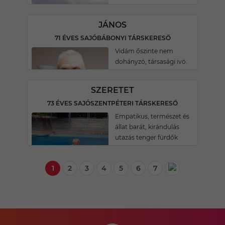
JÁNOS
71 ÉVES SAJÓBÁBONYI TÁRSKERESŐ
Vidám őszinte nem
dohányzó, társasági ivó.
SZERETET
73 ÉVES SAJÓSZENTPÉTERI TÁRSKERESŐ
Empatikus, természet és
állat barát, kirándulás
utazás tenger fürdők
1
2
3
4
5
6
7