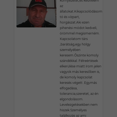
környezetet,és kedvelem
az
állatokat.Kikapcsolódásom
tó és vízpart,
horgászat.Aki ezen
pihenési módot kedveli,
örömmel megismerném.
Kapcsolatom társ
,barátság,egy hölgy
személyében
keresem.Őszinte komoly
szándékkal. Félreértések
elkerülése miatt írom jelen
vagyok más keresőben is,
de komoly kapcsolat
keresés végett .Egymás
elfogadása,
tolerancia,szeretet, az én
elgondolásom.
Levelezgetésekben nem
hiszek.Személyes
találkozás az ami