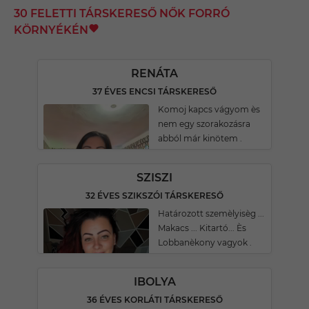
30 FELETTI TÁRSKERESŐ NŐK FORRÓ
KÖRNYÉKÉN
RENÁTA
37 ÉVES ENCSI TÁRSKERESŐ
Komoj kapcs vágyom ès
nem egy szorakozásra
abból már kinötem .
SZISZI
32 ÉVES SZIKSZÓI TÁRSKERESŐ
Határozott szemèlyisèg ...
Makacs ... Kitartó... Ès
Lobbanèkony vagyok .
IBOLYA
36 ÉVES KORLÁTI TÁRSKERESŐ