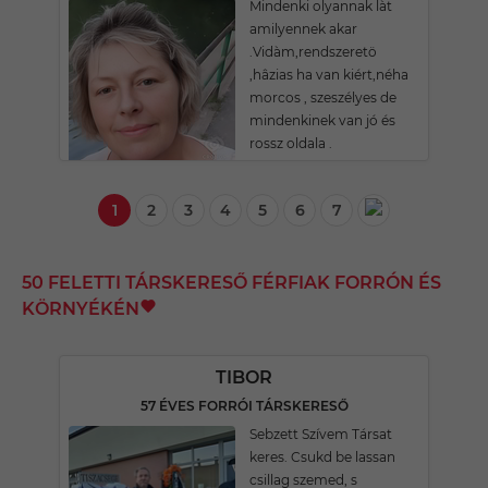
Mindenki olyannak làt
amilyennek akar
.Vidàm,rendszeretö
,hâzias ha van kiért,néha
morcos , szeszélyes de
mindenkinek van jó és
rossz oldala .
1
2
3
4
5
6
7
50 FELETTI TÁRSKERESŐ FÉRFIAK FORRÓN ÉS
KÖRNYÉKÉN
TIBOR
57 ÉVES FORRÓI TÁRSKERESŐ
Sebzett Szívem Társat
keres. Csukd be lassan
csillag szemed, s