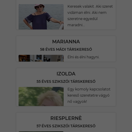
Keresek valakit. Aki szeret
vidáman élni. Aki nem
szeretne egyedül
maradni...
MARIANNA
58 ÉVES MÁDI TÁRSKERESŐ
Élni és élni hagyni.
IZOLDA
55 ÉVES SZIKSZÓI TÁRSKERESŐ
Egy komoly kapcsolatot
kereső szeretetre vágyó
nő vagyok!
RIESPLERNÈ
57 ÉVES SZIKSZÓI TÁRSKERESŐ