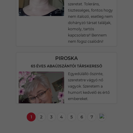
szeretet. Toleráns,
tisztességes, fontos hogy
nem italozó, esetleg nem
dohányzó társat találjak,
komoly, tartós
kapcsolatra!! Bennem
nem fogsz csalódni!
PIROSKA
65 ÉVES ABAÚJSZÁNTÓI TÁRSKERESŐ
Egyedülálló őszinte,
szeretetre vágyó nő
vagyok. Szeretem a
humort kedvelő és értő
embereket.
1
2
3
4
5
6
7