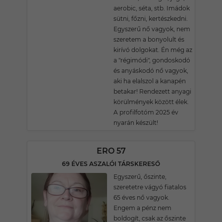
aerobic, séta, stb. Imádok
sütni, főzni, kertészkedni.
Egyszerű nő vagyok, nem
szeretem a bonyolult és
kirívó dolgokat. Én még az
a "régimódi", gondoskodó
és anyáskodó nő vagyok,
aki ha elalszol a kanapén
betakar! Rendezett anyagi
körülmények között élek.
A profilfotóm 2025 év
nyarán készült!
ERO 57
69 ÉVES ASZALÓI TÁRSKERESŐ
Egyszerű, őszinte,
szeretetre vágyó fiatalos
65 éves nő vagyok.
Engem a pénz nem
boldogít, csak az őszinte