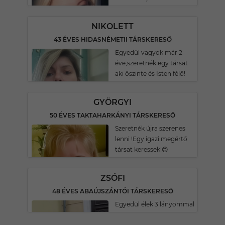
NIKOLETT
43 ÉVES HIDASNÉMETII TÁRSKERESŐ
Egyedül vagyok már 2
éve,szeretnék egy társat
aki őszinte és Isten félő!
GYÖRGYI
50 ÉVES TAKTAHARKÁNYI TÁRSKERESŐ
Szeretnék újra szerenes
lenni !Egy igazi megértő
társat keressek!😊
ZSÓFI
48 ÉVES ABAÚJSZÁNTÓI TÁRSKERESŐ
Egyedül élek 3 lányommal