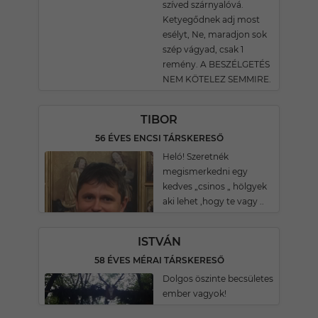
szíved szárnyalóvá.
Ketyegődnek adj most
esélyt, Ne, maradjon sok
szép vágyad, csak 1
remény. A BESZÉLGETÉS
NEM KÖTELEZ SEMMIRE.
TIBOR
56 ÉVES ENCSI TÁRSKERESŐ
Heló! Szeretnék
megismerkedni egy
kedves „csinos „ hölgyek
aki lehet ,hogy te vagy ..
ISTVÁN
58 ÉVES MÉRAI TÁRSKERESŐ
Dolgos öszinte becsületes
ember vagyok!