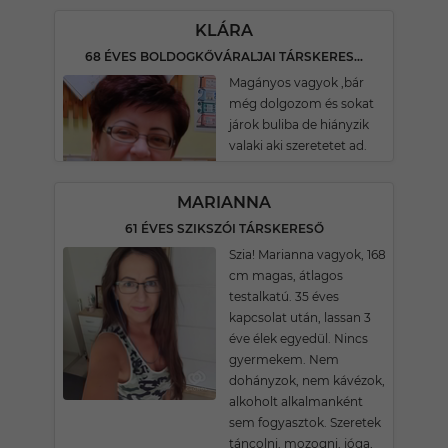
KLÁRA
68 ÉVES BOLDOGKŐVÁRALJAI TÁRSKERESŐ
Magányos vagyok ,bár
még dolgozom és sokat
járok buliba de hiányzik
valaki aki szeretetet ad.
MARIANNA
61 ÉVES SZIKSZÓI TÁRSKERESŐ
Szia! Marianna vagyok, 168
cm magas, átlagos
testalkatú. 35 éves
kapcsolat után, lassan 3
éve élek egyedül. Nincs
gyermekem. Nem
dohányzok, nem kávézok,
alkoholt alkalmanként
sem fogyasztok. Szeretek
táncolni, mozogni, jóga,