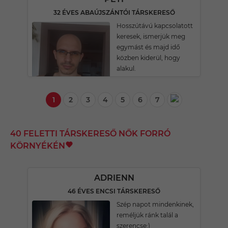
32 ÉVES ABAÚJSZÁNTÓI TÁRSKERESŐ
Hosszútávú kapcsolatott
keresek, ismerjük meg
egymást és majd idő
közben kiderül, hogy
alakul.
1
2
3
4
5
6
7
40 FELETTI TÁRSKERESŐ NŐK FORRÓ
KÖRNYÉKÉN
ADRIENN
46 ÉVES ENCSI TÁRSKERESŐ
Szép napot mindenkinek,
reméljük ránk talál a
szerencse:)