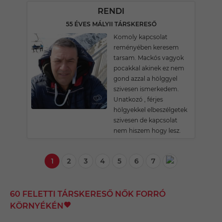
RENDI
55 ÉVES MÁLYII TÁRSKERESŐ
Komoly kapcsolat
reményében keresem
tarsam. Mackós vagyok
pocakkal akinek ez nem
gond azzal a hölggyel
szivesen ismerkedem.
Unatkozó , férjes
hölgyekkel elbeszélgetek
szivesen de kapcsolat
nem hiszem hogy lesz.
1
2
3
4
5
6
7
60 FELETTI TÁRSKERESŐ NŐK FORRÓ
KÖRNYÉKÉN