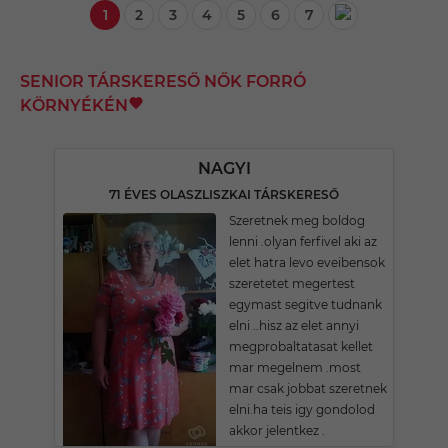
1
2
3
4
5
6
7
SENIOR TÁRSKERESŐ NŐK FORRÓ
KÖRNYÉKÉN
NAGYI
71 ÉVES OLASZLISZKAI TÁRSKERESŐ
Szeretnek meg boldog
lenni .olyan ferfivel aki az
elet hatra levo eveibensok
szeretetet megertest
egymast segitve tudnank
elni ..hisz az elet annyi
megprobaltatasat kellet
mar megelnem .most
mar csak jobbat szeretnek
elni.ha teis igy gondolod
akkor jelentkez .