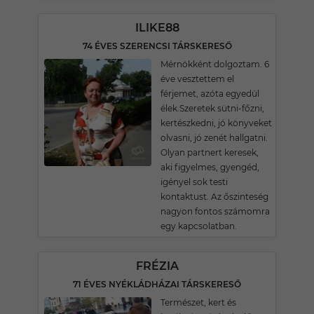
ILIKE88
74 ÉVES SZERENCSI TÁRSKERESŐ
Mérnökként dolgoztam. 6
éve vesztettem el
férjemet, azóta egyedül
élek.Szeretek sütni-főzni,
kertészkedni, jó könyveket
olvasni, jó zenét hallgatni.
Olyan partnert keresek,
aki figyelmes, gyengéd,
igényel sok testi
kontaktust. Az őszinteség
nagyon fontos számomra
egy kapcsolatban.
FRÉZIA
71 ÉVES NYÉKLÁDHÁZAI TÁRSKERESŐ
Természet, kert és