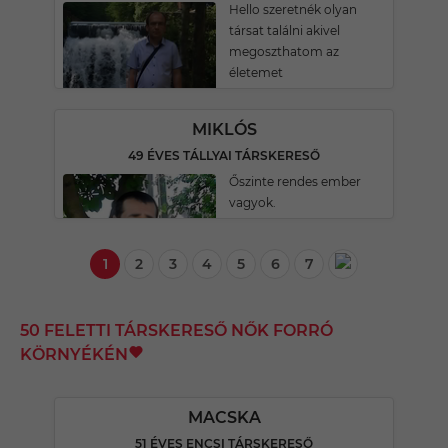
Hello szeretnék olyan
társat találni akivel
megoszthatom az
életemet
MIKLÓS
49 ÉVES TÁLLYAI TÁRSKERESŐ
Őszinte rendes ember
vagyok.
1
2
3
4
5
6
7
50 FELETTI TÁRSKERESŐ NŐK FORRÓ
KÖRNYÉKÉN
MACSKA
51 ÉVES ENCSI TÁRSKERESŐ