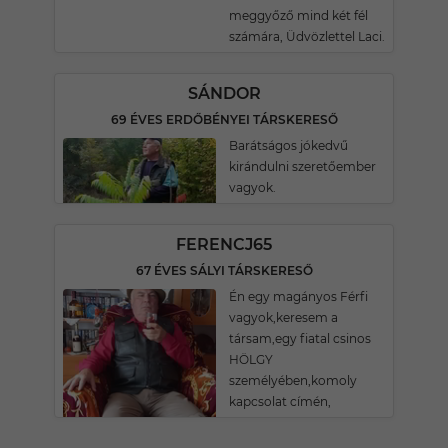
meggyőző mind két fél
számára, Üdvözlettel Laci.
SÁNDOR
69 ÉVES ERDŐBÉNYEI TÁRSKERESŐ
Barátságos jókedvű
kirándulni szeretőember
vagyok.
FERENCJ65
67 ÉVES SÁLYI TÁRSKERESŐ
Én egy magányos Férfi
vagyok,keresem a
társam,egy fiatal csinos
HÖLGY
személyében,komoly
kapcsolat címén,