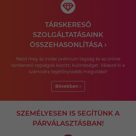
TÁRSKERESŐ
SZOLGÁLTATÁSAINK
ÖSSZEHASONLÍTÁSA ›
Nézd meg az irodai prémium tagság és az online
társkereső tagságok közötti különbséget. Válaszd ki a
számodra legelőnyösebb megoldást!
Bővebben ›
SZEMÉLYESEN IS SEGÍTÜNK A
PÁRVÁLASZTÁSBAN!