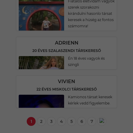
Fiatalos életvidám vagyok
szerek szorakozni
kirándulni hasonlo társat
keresek a hüség az fontos
számomra!
ADRIENN
20 ÉVES SZALASZENDI TÁRSKERESŐ
Én 18 éves vagyok és
szingli
VIVIEN
22 ÉVES MISKOLCI TÁRSKERESŐ
Kamionos társat keresek
kérlek vedd figyelembe.
1
2
3
4
5
6
7