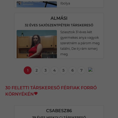
Ibolya
ALMÁSI
32 ÉVES SAJÓSZENTPÉTERI TÁRSKERESŐ
Sziasztok 31 éves két
gyermekes anya vagyok
szeretném a párom meg
találni, De írj rám ismerj
meg.
1
2
3
4
5
6
7
30 FELETTI TÁRSKERESŐ FÉRFIAK FORRÓ
KÖRNYÉKÉN
CSABESZ86
39 ÉVES MISKOLCI TÁRSKERESŐ