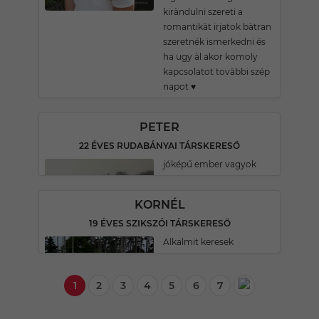
kiràndulni szereti a
romantikàt irjatok bàtran
szeretnék ismerkedni és
ha ugy àl akor komoly
kapcsolatot tovàbbi szép
napot ♥️
PETER
22 ÉVES RUDABÁNYAI TÁRSKERESŐ
jóképű ember vagyok
KORNÉL
19 ÉVES SZIKSZÓI TÁRSKERESŐ
Alkalmit keresek
1
2
3
4
5
6
7