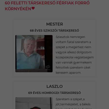
60 FELETTI TÁRSKERESŐ FÉRFIAK FORRÓ
KÖRNYÉKÉN
MESTER
68 ÉVES SZIKSZÓI TÁRSKERESŐ
Sziasztok nemregen
voltam fiatal szeretem a
szepet a megertest nem
vagyok alkesz dolgozom
kozepiskolai vegzetsegem
van vannak gyermekeim
felnottek szeretem oket
keresem aparom.
LASZLO
69 ÉVES HOMROGDI TÁRSKERESŐ
Szeretem a szépet,a
jót,természetet, a békés