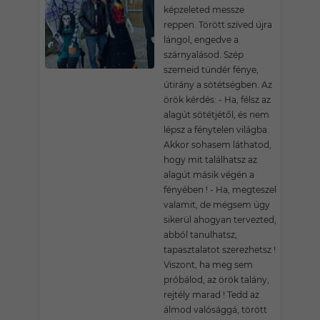
képzeleted messze
reppen. Törött szíved újra
lángol, engedve a
szárnyalásod. Szép
szemeid tündér fénye,
útirány a sötétségben. Az
örök kérdés: - Ha, félsz az
alagút sötétjétől, és nem
lépsz a fénytelen világba.
Akkor sohasem láthatod,
hogy mit találhatsz az
alagút másik végén a
fényében ! - Ha, megteszel
valamit, de mégsem úgy
sikerül ahogyan tervezted,
abból tanulhatsz,
tapasztalatot szerezhetsz !
Viszont, ha meg sem
próbálod, az örök talány,
rejtély marad ! Tedd az
álmod valósággá, törött