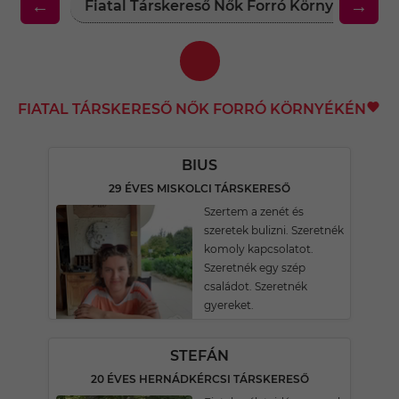
←
→
Fiatal Társkereső Nők Forró Környékén
FIATAL TÁRSKERESŐ NŐK FORRÓ KÖRNYÉKÉN
BIUS
29 ÉVES MISKOLCI TÁRSKERESŐ
Szertem a zenét és
szeretek bulizni. Szeretnék
komoly kapcsolatot.
Szeretnék egy szép
családot. Szeretnék
gyereket.
STEFÁN
20 ÉVES HERNÁDKÉRCSI TÁRSKERESŐ