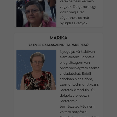
kerékpározás kedvelő
vagyok. Dolgozom egy
kicsit még a régi
cégemnek, de már
nyugdíjas vagyok.
MARIKA
72 ÉVES SZALASZENDI TÁRSKERESŐ
Nyugdíjasként aktívan
élem életem. Többféle
elfoglaltságom van,
örömmel végzem ezeket
a feladatokat. Ebből
adódóan nincs időm,
szomorkodni, unatkozni.
Szeretek kirándulni. Új
dolgokat felfedezni.
Szeretem a
természetet.Még nem
voltam horgászni.