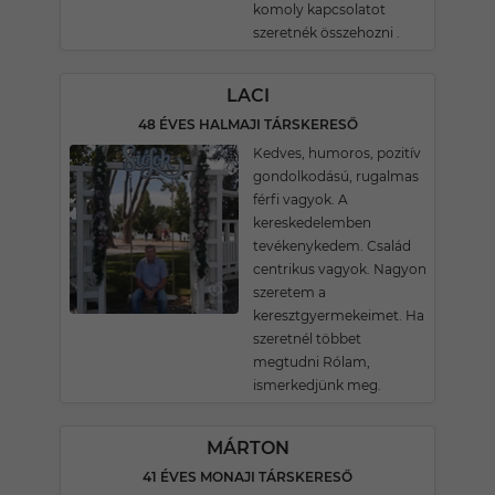
komoly kapcsolatot
szeretnék összehozni .
LACI
48 ÉVES HALMAJI TÁRSKERESŐ
Kedves, humoros, pozitív
gondolkodású, rugalmas
férfi vagyok. A
kereskedelemben
tevékenykedem. Család
centrikus vagyok. Nagyon
szeretem a
keresztgyermekeimet. Ha
szeretnél többet
megtudni Rólam,
ismerkedjünk meg.
MÁRTON
41 ÉVES MONAJI TÁRSKERESŐ