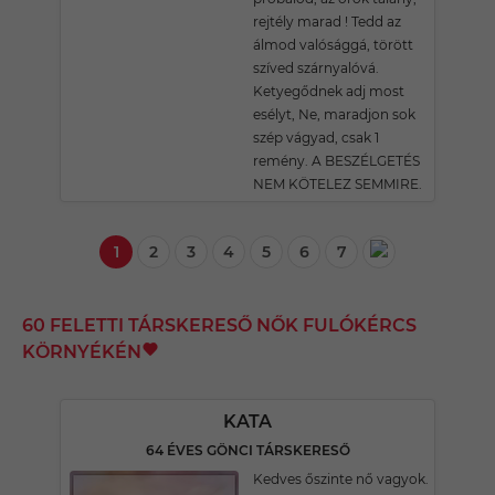
rejtély marad ! Tedd az
álmod valósággá, törött
szíved szárnyalóvá.
Ketyegődnek adj most
esélyt, Ne, maradjon sok
szép vágyad, csak 1
remény. A BESZÉLGETÉS
NEM KÖTELEZ SEMMIRE.
1
2
3
4
5
6
7
60 FELETTI TÁRSKERESŐ NŐK FULÓKÉRCS
KÖRNYÉKÉN
KATA
64 ÉVES GÖNCI TÁRSKERESŐ
Kedves őszinte nő vagyok.