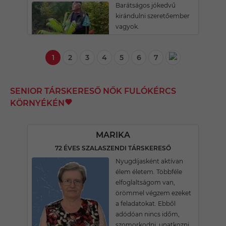
Barátságos jókedvű
kirándulni szeretőember
vagyok.
1
2
3
4
5
6
7
SENIOR TÁRSKERESŐ NŐK FULÓKÉRCS
KÖRNYÉKÉN
MARIKA
72 ÉVES SZALASZENDI TÁRSKERESŐ
Nyugdíjasként aktívan
élem életem. Többféle
elfoglaltságom van,
örömmel végzem ezeket
a feladatokat. Ebből
adódóan nincs időm,
szomorkodni, unatkozni.