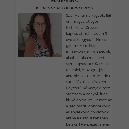
MARIANNA
61 ÉVES SZIKSZÓI TÁRSKERESŐ
Szia! Marianna vagyok, 168
cm magas, átlagos
testalkatú. 35 éves
kapcsolat után, lassan 3
éve élek egyedül. Nincs
gyermekem. Nem
dohányzok, nem kávézok,
alkoholt alkalmanként
sem fogyasztok. Szeretek
táncolni, mozogni, jóga,
aerobic, séta, stb. Imádok
sütni, főzni, kertészkedni.
Egyszerű nő vagyok, nem
szeretem a bonyolult és
kirívó dolgokat. Én még az
a "régimódi", gondoskodó
és anyáskodó nő vagyok,
aki ha elalszol a kanapén
betakar! Rendezett anyagi