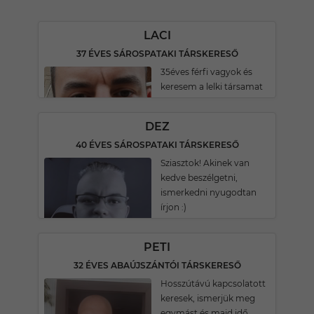
LACI
37 ÉVES SÁROSPATAKI TÁRSKERESŐ
35éves férfi vagyok és
keresem a lelki társamat
DEZ
40 ÉVES SÁROSPATAKI TÁRSKERESŐ
Sziasztok! Akinek van
kedve beszélgetni,
ismerkedni nyugodtan
írjon :)
PETI
32 ÉVES ABAÚJSZÁNTÓI TÁRSKERESŐ
Hosszútávú kapcsolatott
keresek, ismerjük meg
egymást és majd idő