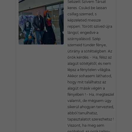
Sebzett Szívem Társat
keres. Csukd be lassan
csillag szemed, s
képzeleted messze
reppen. Törött szíved újra
lángol, engedve a
szárnyalásod. Szép
szemeid tündér fénye,
útirány a sötétségben. Az
örök kérdés: - Ha, félsz az
alagút sötétjétől, és nem
lépsz a fénytelen világba.
Akkor sohasem láthatod,
hogy mit találhatsz az
alagút másik végén a
fényében ! - Ha, megteszel
valamit, de mégsem úgy
sikerül ahogyan tervezted,
abból tanulhatsz,
tapasztalatot szerezhetsz !
Viszont, ha meg sem
próbálod, az örök talány,