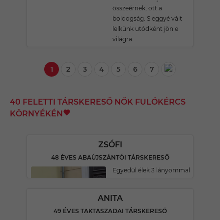
összeérnek, ott a
boldogság. S eggyé vált
lelkünk utódként jön e
világra.
1
2
3
4
5
6
7
40 FELETTI TÁRSKERESŐ NŐK FULÓKÉRCS
KÖRNYÉKÉN
ZSÓFI
48 ÉVES ABAÚJSZÁNTÓI TÁRSKERESŐ
Egyedül élek 3 lányommal
ANITA
49 ÉVES TAKTASZADAI TÁRSKERESŐ