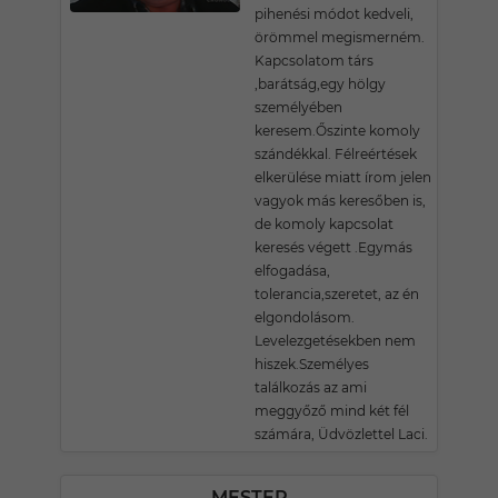
pihenési módot kedveli,
örömmel megismerném.
Kapcsolatom társ
,barátság,egy hölgy
személyében
keresem.Őszinte komoly
szándékkal. Félreértések
elkerülése miatt írom jelen
vagyok más keresőben is,
de komoly kapcsolat
keresés végett .Egymás
elfogadása,
tolerancia,szeretet, az én
elgondolásom.
Levelezgetésekben nem
hiszek.Személyes
találkozás az ami
meggyőző mind két fél
számára, Üdvözlettel Laci.
MESTER