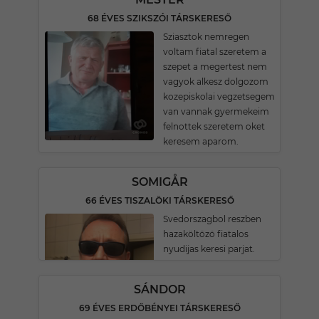
68 ÉVES SZIKSZÓI TÁRSKERESŐ
Sziasztok nemregen
voltam fiatal szeretem a
szepet a megertest nem
vagyok alkesz dolgozom
kozepiskolai vegzetsegem
van vannak gyermekeim
felnottek szeretem oket
keresem aparom.
SOMIGÅR
66 ÉVES TISZALÖKI TÁRSKERESŐ
Svedorszagbol reszben
hazaköltözö fiatalos
nyudijas keresi parjat.
SÁNDOR
69 ÉVES ERDŐBÉNYEI TÁRSKERESŐ