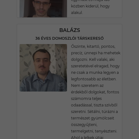
közben kiderül, hogy
alakul.
BALÁZS
36 ÉVES DOMOSZLÓI TÁRSKERESŐ
Őszinte, kitartó, pontos,
precíz, ünnepi ha mehetek
dolgozni. Kell valaki, aki
szeretetével elragad, hogy
ne csak a munka legyen a
legfontosabb az életben.
Nem szeretem az
érdekből dolgokat, fontos
számomra teljes
odaadással, tiszta szívből
szeretni. Sétálni, túrázni a
természet gyümölcseit
összegyűjteni,
termelgetni, tenyészteni.
Ahol a lelkek útjai