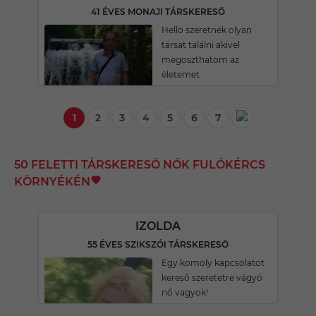
41 ÉVES MONAJI TÁRSKERESŐ
Hello szeretnék olyan
társat találni akivel
megoszthatom az
életemet
1
2
3
4
5
6
7
50 FELETTI TÁRSKERESŐ NŐK FULÓKÉRCS
KÖRNYÉKÉN
IZOLDA
55 ÉVES SZIKSZÓI TÁRSKERESŐ
Egy komoly kapcsolatot
kereső szeretetre vágyó
nő vagyok!