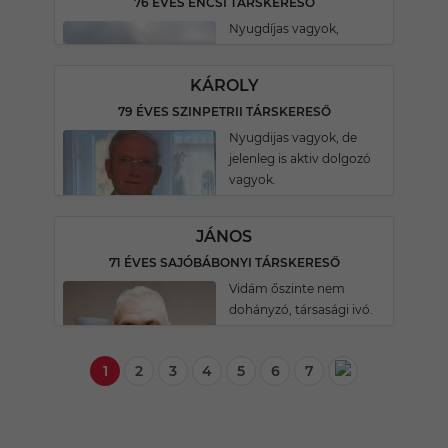
76 ÉVES ENCSI TÁRSKERESŐ
Nyugdíjas vagyok,
KÁROLY
79 ÉVES SZINPETRII TÁRSKERESŐ
Nyugdijas vagyok, de
jelenleg is aktiv dolgozó
vagyok.
JÁNOS
71 ÉVES SAJÓBÁBONYI TÁRSKERESŐ
Vidám őszinte nem
dohányzó, társasági ivó.
1
2
3
4
5
6
7