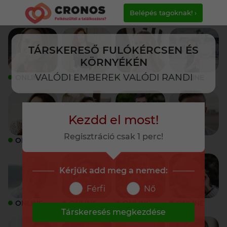
Belépés tagoknak! ›
TÁRSKERESŐ FULÓKÉRCSEN ÉS
KÖRNYÉKÉN
VALÓDI EMBEREK VALÓDI RANDI
ONLINE
ONLINE
ONLINE
ONLINE
Kezdd el most!
Regisztráció csak 1 perc!
ONLINE
ONLINE
ONLINE
ONLINE
Kérjük add meg a nemed:
Férfi
Nő
ONLINE
ONLINE
ONLINE
ONLINE
Társkeresés megkezdése