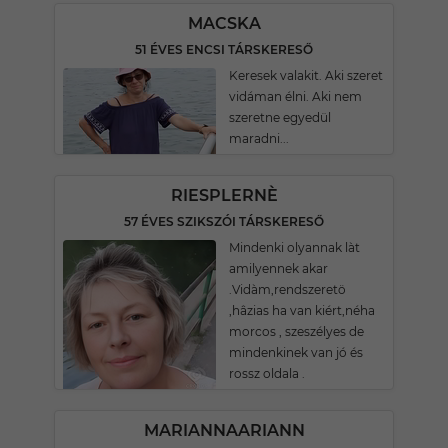
MACSKA
51 ÉVES ENCSI TÁRSKERESŐ
Keresek valakit. Aki szeret
vidáman élni. Aki nem
szeretne egyedül
maradni...
RIESPLERNÈ
57 ÉVES SZIKSZÓI TÁRSKERESŐ
Mindenki olyannak làt
amilyennek akar
.Vidàm,rendszeretö
,hâzias ha van kiért,néha
morcos , szeszélyes de
mindenkinek van jó és
rossz oldala .
MARIANNAARIANN