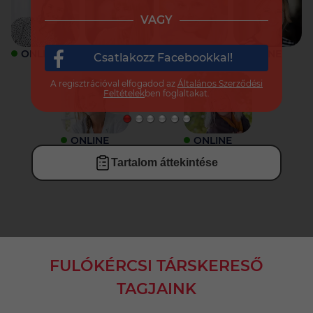
VAGY
ONLINE
ONLINE
ONLINE
ONLINE
Csatlakozz Facebookkal!
A regisztrációval elfogadod az
Általános Szerződési
Feltételek
ben foglaltakat.
ONLINE
ONLINE
Tartalom áttekintése
FULÓKÉRCSI TÁRSKERESŐ
TAGJAINK