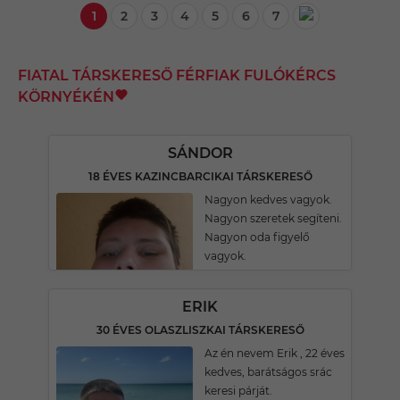
1
2
3
4
5
6
7
FIATAL TÁRSKERESŐ FÉRFIAK FULÓKÉRCS
KÖRNYÉKÉN
SÁNDOR
18 ÉVES KAZINCBARCIKAI TÁRSKERESŐ
Nagyon kedves vagyok.
Nagyon szeretek segíteni.
Nagyon oda figyelő
vagyok.
ERIK
30 ÉVES OLASZLISZKAI TÁRSKERESŐ
Az én nevem Erik , 22 éves
kedves, barátságos srác
keresi párját.