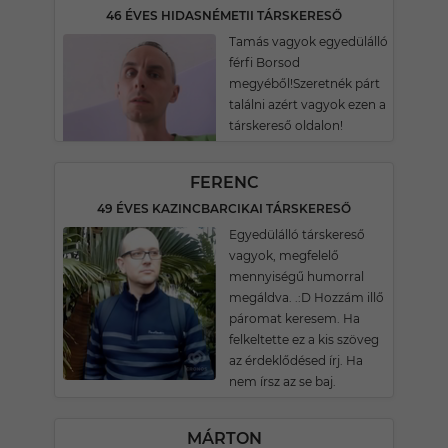
46 ÉVES HIDASNÉMETII TÁRSKERESŐ
Tamás vagyok egyedülálló
férfi Borsod
megyéből!Szeretnék párt
találni azért vagyok ezen a
társkereső oldalon!
FERENC
49 ÉVES KAZINCBARCIKAI TÁRSKERESŐ
Egyedülálló társkereső
vagyok, megfelelő
mennyiségű humorral
megáldva. .:D Hozzám illő
páromat keresem. Ha
felkeltette ez a kis szöveg
az érdeklődésed írj. Ha
nem írsz az se baj.
MÁRTON