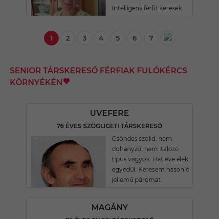
Intelligens férfit keresek
1
2
3
4
5
6
7
SENIOR TÁRSKERESŐ FÉRFIAK FULÓKÉRCS
KÖRNYÉKÉN
UVEFERE
76 ÉVES SZÖGLIGETI TÁRSKERESŐ
Csöndes szolid, nem
dohányzó, nem italozó
típus vagyok. Hat éve élek
egyedül. Keresem hasonló
jellemű páromat.
MAGÁNY