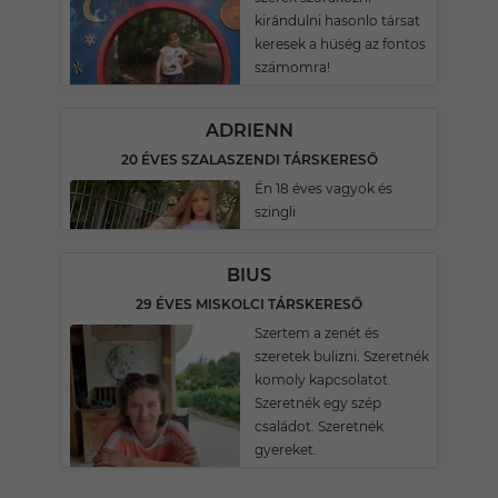
kirándulni hasonlo társat
keresek a hüség az fontos
számomra!
ADRIENN
20 ÉVES SZALASZENDI TÁRSKERESŐ
Én 18 éves vagyok és
szingli
BIUS
29 ÉVES MISKOLCI TÁRSKERESŐ
Szertem a zenét és
szeretek bulizni. Szeretnék
komoly kapcsolatot.
Szeretnék egy szép
családot. Szeretnék
gyereket.