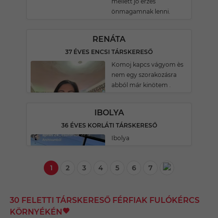
mellett jó érzés
önmagamnak lenni.
RENÁTA
37 ÉVES ENCSI TÁRSKERESŐ
Komoj kapcs vágyom ès
nem egy szorakozásra
abból már kinötem .
IBOLYA
36 ÉVES KORLÁTI TÁRSKERESŐ
Ibolya
1
2
3
4
5
6
7
30 FELETTI TÁRSKERESŐ FÉRFIAK FULÓKÉRCS
KÖRNYÉKÉN