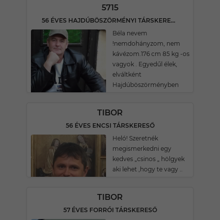
5715
56 ÉVES HAJDÚBÖSZÖRMÉNYI TÁRSKERESŐ
Béla nevem
!nemdohányzom, nem
kávézom.176 cm 85 kg -os
vagyok . Egyedűl élek,
elváltként
Hajdúböszörményben
TIBOR
56 ÉVES ENCSI TÁRSKERESŐ
Heló! Szeretnék
megismerkedni egy
kedves „csinos „ hölgyek
aki lehet ,hogy te vagy ..
TIBOR
57 ÉVES FORRÓI TÁRSKERESŐ