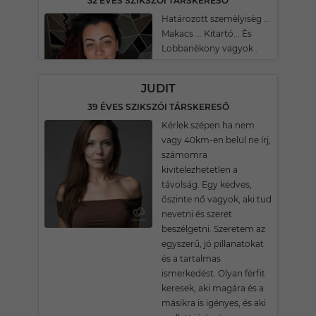
32 ÉVES SZIKSZÓI TÁRSKERESŐ
Határozott szemèlyisèg ...
Makacs ... Kitartó... Ès
Lobbanèkony vagyok .
JUDIT
39 ÉVES SZIKSZÓI TÁRSKERESŐ
Kérlek szépen ha nem
vagy 40km-en belül ne írj,
számomra
kivitelezhetetlen a
távolság. Egy kedves,
őszinte nő vagyok, aki tud
nevetni és szeret
beszélgetni. Szeretem az
egyszerű, jó pillanatokat
és a tartalmas
ismerkedést. Olyan férfit
keresek, aki magára és a
másikra is igényes, és aki