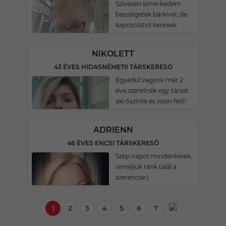
Szívesen ismerkedem
beszélgetek bárkivel ,de
kapcsolatot keresek.
NIKOLETT
43 ÉVES HIDASNÉMETII TÁRSKERESŐ
Egyedül vagyok már 2
éve,szeretnék egy társat
aki őszinte és Isten félő!
ADRIENN
46 ÉVES ENCSI TÁRSKERESŐ
Szép napot mindenkinek,
reméljük ránk talál a
szerencse:)
1
2
3
4
5
6
7