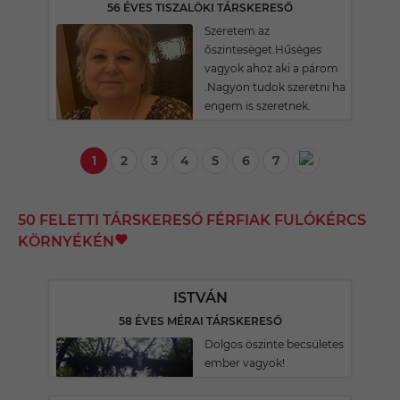
56 ÉVES TISZALÖKI TÁRSKERESŐ
Szeretem az
őszintesèget.Hűsèges
vagyok ahoz aki a párom
.Nagyon tudok szeretni ha
engem is szeretnek.
1
2
3
4
5
6
7
50 FELETTI TÁRSKERESŐ FÉRFIAK FULÓKÉRCS
KÖRNYÉKÉN
ISTVÁN
58 ÉVES MÉRAI TÁRSKERESŐ
Dolgos öszinte becsületes
ember vagyok!