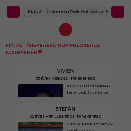
←
→
Fiatal Társkereső Nők Fulókércs Környéké
FIATAL TÁRSKERESŐ NŐK FULÓKÉRCS
KÖRNYÉKÉN
VIVIEN
22 ÉVES MISKOLCI TÁRSKERESŐ
Kamionos társat keresek
kérlek vedd figyelembe.
STEFÁN
20 ÉVES HERNÁDKÉRCSI TÁRSKERESŐ
Fiatalos életvidám vagyok
szerek szorakozni