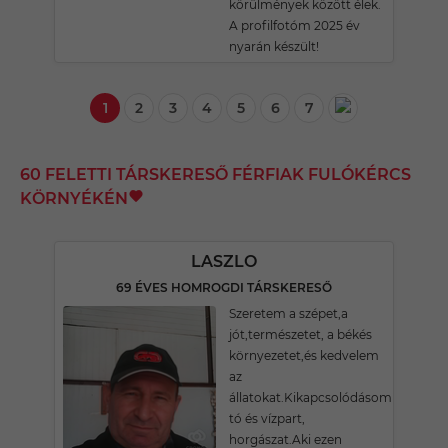
körülmények között élek.
A profilfotóm 2025 év
nyarán készült!
1
2
3
4
5
6
7
60 FELETTI TÁRSKERESŐ FÉRFIAK FULÓKÉRCS
KÖRNYÉKÉN
LASZLO
69 ÉVES HOMROGDI TÁRSKERESŐ
Szeretem a szépet,a
jót,természetet, a békés
környezetet,és kedvelem
az
állatokat.Kikapcsolódásom
tó és vízpart,
horgászat.Aki ezen