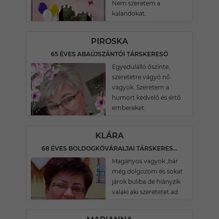
Nem szeretem a
kalandokat.
PIROSKA
65 ÉVES ABAÚJSZÁNTÓI TÁRSKERESŐ
Egyedülálló őszinte,
szeretetre vágyó nő
vagyok. Szeretem a
humort kedvelő és értő
embereket.
KLÁRA
68 ÉVES BOLDOGKŐVÁRALJAI TÁRSKERESŐ
Magányos vagyok ,bár
még dolgozom és sokat
járok buliba de hiányzik
valaki aki szeretetet ad.