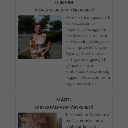
ILIKE88
74 ÉVES SZERENCSI TÁRSKERESŐ
Mérnökként dolgoztam. 6
éve vesztettem el
férjemet, azóta egyedül
élek.Szeretek sütni-főzni,
kertészkedni, jó könyveket
olvasni, jó zenét hallgatni.
Olyan partnert keresek,
aki figyelmes, gyengéd,
igényel sok testi
kontaktust. Az őszinteség
nagyon fontos számomra
egy kapcsolatban.
MÁRTI
78 ÉVES PÁLHÁZAI TÁRSKERESŐ
Tanár voltam. Szeretem a
zenét,a természetet, a
szinházat, koncertet.