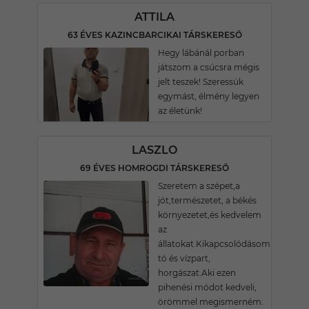
ATTILA
63 ÉVES KAZINCBARCIKAI TÁRSKERESŐ
Hegy lábánál porban
játszom a csúcsra mégis
jelt teszek! Szeressük
egymást, élmény legyen
az életünk!
LASZLO
69 ÉVES HOMROGDI TÁRSKERESŐ
Szeretem a szépet,a
jót,természetet, a békés
környezetet,és kedvelem
az
állatokat.Kikapcsolódásom
tó és vízpart,
horgászat.Aki ezen
pihenési módot kedveli,
örömmel megismerném.