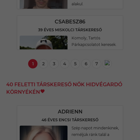
alakul.
CSABESZ86
39 ÉVES MISKOLCI TÁRSKERESŐ
Komoly, Tartós
Párkapcsolatot keresek.
1
2
3
4
5
6
7
40 FELETTI TÁRSKERESŐ NŐK HIDVÉGARDÓ
KÖRNYÉKÉN
ADRIENN
46 ÉVES ENCSI TÁRSKERESŐ
Szép napot mindenkinek,
reméljük ránk talál a