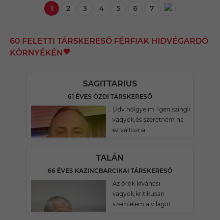
1
2
3
4
5
6
7
60 FELETTI TÁRSKERESŐ FÉRFIAK HIDVÉGARDÓ
KÖRNYÉKÉN
SAGITTARIUS
61 ÉVES ÓZDI TÁRSKERESŐ
Üdv hölgyeim! Igen,szingli
vagyok,és szeretném ha
ez változna.
TALÁN
66 ÉVES KAZINCBARCIKAI TÁRSKERESŐ
Az örök kíváncsi
vagyok,kritikusan
szemlélem a világot