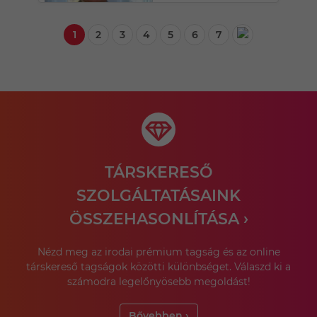
1
2
3
4
5
6
7
TÁRSKERESŐ
SZOLGÁLTATÁSAINK
ÖSSZEHASONLÍTÁSA ›
Nézd meg az irodai prémium tagság és az online
társkereső tagságok közötti különbséget. Válaszd ki a
számodra legelőnyösebb megoldást!
Bővebben ›