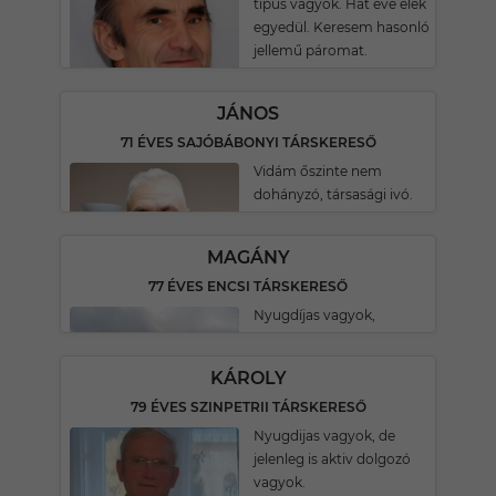
típus vagyok. Hat éve élek
egyedül. Keresem hasonló
jellemű páromat.
JÁNOS
71 ÉVES SAJÓBÁBONYI TÁRSKERESŐ
Vidám őszinte nem
dohányzó, társasági ivó.
MAGÁNY
77 ÉVES ENCSI TÁRSKERESŐ
Nyugdíjas vagyok,
KÁROLY
79 ÉVES SZINPETRII TÁRSKERESŐ
Nyugdijas vagyok, de
jelenleg is aktiv dolgozó
vagyok.