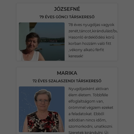
JÓZSEFNÉ
79 ÉVES GÖNCI TÁRSKERESŐ
78 éves nyugdíjas vagyok
zenét,táncot,kirándulást/buszos/ke
Hasonló érdeklődési körű
korban hozzám való fitt
,vékony alkatú férfit
keresek!
MARIKA
72 ÉVES SZALASZENDI TÁRSKERESŐ
Nyugdíjasként aktívan
élem életem. Többféle
elfoglaltságom van,
örömmel végzem ezeket
a feladatokat. Ebből
adódóan nincs időm,
szomorkodni, unatkozni.
Szeretek kirándulni. Új