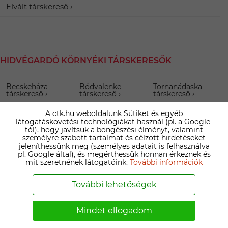
Elvált társkereső
HIDVÉGARDÓ KÖRNYÉKI TÁRSKERESŐK
Becskeháza
Bódvalenke
Tornanádaska
társkereső
társkereső
társkereső
Tornaszentjakab
A ctk.hu weboldalunk Sütiket és egyéb
Komjáti
Debréte
társkereső
társkereső
társkereső
látogatáskövetési technológiákat használ (pl. a Google-
tól), hogy javítsuk a böngészési élményt, valamint
személyre szabott tartalmat és célzott hirdetéseket
Tornaszentandrás
Tornabarakony
Bódvaszilas
jeleníthessünk meg (személyes adatait is felhasználva
társkereső
társkereső
társkereső
pl. Google által), és megérthessük honnan érkeznek és
mit szeretnének látogatóink.
További információk
Viszló
Bódvarákó
Pamlény
társkereső
társkereső
társkereső
További lehetőségek
Keresztéte
Rakacaszend
Martonyi
társkereső
társkereső
társkereső
Mindet elfogadom
Rakaca
Perecse
Szászfa