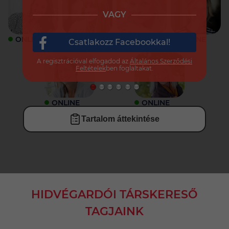
VAGY
ONLINE
ONLINE
ONLINE
ONLINE
Csatlakozz Facebookkal!
A regisztrációval elfogadod az
Általános Szerződési
Feltételek
ben foglaltakat.
ONLINE
ONLINE
Tartalom áttekintése
HIDVÉGARDÓI TÁRSKERESŐ
TAGJAINK