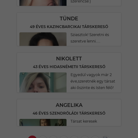
szerencse:)
TÜNDE
49 ÉVES KAZINCBARCIKAI TÁRSKERESŐ
Sziasztok! Szeretni és
szeretve lenni.....
NIKOLETT
43 ÉVES HIDASNÉMETII TÁRSKERESŐ
Egyedül vagyok már 2
éve,szeretnék egy társat
aki őszinte és Isten félő!
ANGELIKA
46 ÉVES SZENDRŐLÁDI TÁRSKERESŐ
Társat keresek