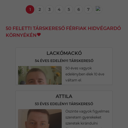
1
2
3
4
5
6
7
50 FELETTI TÁRSKERESŐ FÉRFIAK HIDVÉGARDÓ
KÖRNYÉKÉN
LACKÓMACKÓ
54 ÉVES EDELÉNYI TÁRSKERESŐ
50 éves vagyok
edelényben élek 10 éve
váltam el.
ATTILA
53 ÉVES EDELÉNYI TÁRSKERESŐ
Öszinte vagyok figyelmes
szeretem gyerekeket
szeretek kirándulni