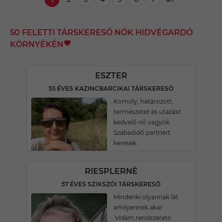
50 FELETTI TÁRSKERESŐ NŐK HIDVÉGARDÓ
KÖRNYÉKÉN
ESZTER
55 ÉVES KAZINCBARCIKAI TÁRSKERESŐ
Komoly, határozott,
természetet és utazást
kedvelő nő vagyok.
Szabadidő partnert
keresek.
RIESPLERNÈ
57 ÉVES SZIKSZÓI TÁRSKERESŐ
Mindenki olyannak làt
amilyennek akar
.Vidàm,rendszeretö