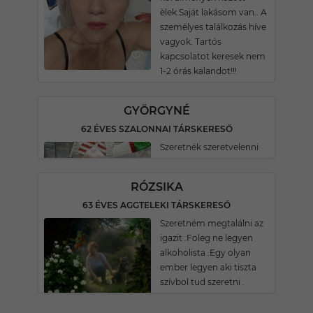
èlek.Saját lakásom van.. A
személyes találkozás híve
vagyok. Tartós
kapcsolatot keresek nem
1-2 órás kalandot!!!
GYÖRGYNÉ
62 ÉVES SZALONNAI TÁRSKERESŐ
Szeretnék szeretvelenni
RÓZSIKA
63 ÉVES AGGTELEKI TÁRSKERESŐ
Szeretném megtalálni az
igazit .Foleg ne legyen
alkoholista .Egy olyan
ember legyen aki tiszta
szívbol tud szeretni .