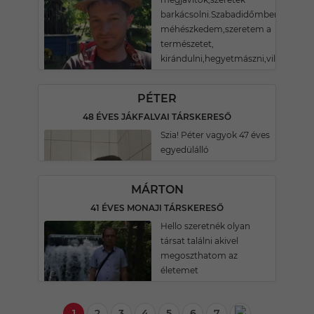
barkácsolni.Szabadidőmben
méhészkedem,szeretem a
természetet,
kirándulni,hegyetmászni,világotlátn
PÉTER
48 ÉVES JÁKFALVAI TÁRSKERESŐ
Szia! Péter vagyok 47 éves
egyedülálló
MÁRTON
41 ÉVES MONAJI TÁRSKERESŐ
Hello szeretnék olyan
társat találni akivel
megoszthatom az
életemet
1
2
3
4
5
6
7