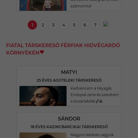
számomra!
1
2
3
4
5
6
7
FIATAL TÁRSKERESŐ FÉRFIAK HIDVÉGARDÓ
KÖRNYÉKÉN
MATYI
25 ÉVES AGGTELEKI TÁRSKERESŐ
Kedvencem a Miyagi&
Endspiel zene és szeretem
a kosárlabdát🏀🎤
SÁNDOR
18 ÉVES KAZINCBARCIKAI TÁRSKERESŐ
Nagyon kedves vagyok.