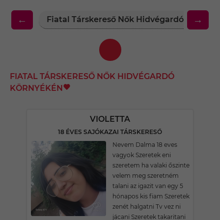
←
→
Fiatal Társkereső Nők Hidvégardó Környé
FIATAL TÁRSKERESŐ NŐK HIDVÉGARDÓ
KÖRNYÉKÉN
VIOLETTA
18 ÉVES SAJÓKAZAI TÁRSKERESŐ
Nevem Dalma 18 eves
vagyok Szeretek eni
szeretem ha valaki őszinte
velem meg szeretném
talani az igazit van egy 5
hónapos kis fiam Szeretek
zenét halgatni Tv vez ni
jácani Szeretek takaritani