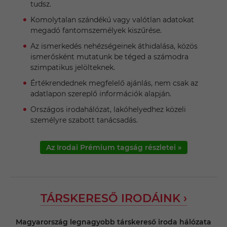
tudsz.
Komolytalan szándékú vagy valótlan adatokat
megadó fantomszemélyek kiszűrése.
Az ismerkedés nehézségeinek áthidalása, közös
ismerősként mutatunk be téged a számodra
szimpatikus jelölteknek.
Értékrendednek megfelelő ajánlás, nem csak az
adatlapon szereplő információk alapján.
Országos irodahálózat, lakóhelyedhez közeli
személyre szabott tanácsadás.
Az Irodai Prémium tagság részletei »
TÁRSKERESŐ IRODÁINK ›
Magyarország legnagyobb társkereső iroda hálózata