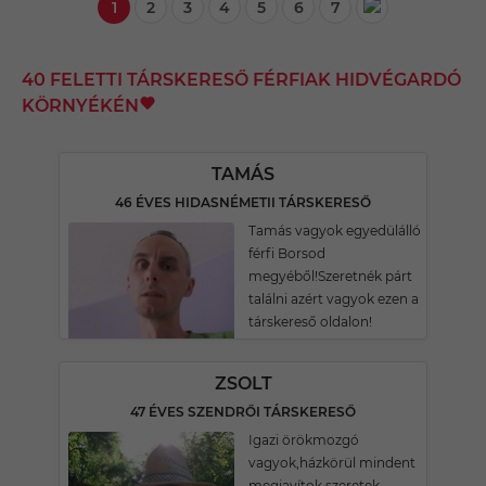
1
2
3
4
5
6
7
40 FELETTI TÁRSKERESŐ FÉRFIAK HIDVÉGARDÓ
KÖRNYÉKÉN
TAMÁS
46 ÉVES HIDASNÉMETII TÁRSKERESŐ
Tamás vagyok egyedülálló
férfi Borsod
megyéből!Szeretnék párt
találni azért vagyok ezen a
társkereső oldalon!
ZSOLT
47 ÉVES SZENDRŐI TÁRSKERESŐ
Igazi örökmozgó
vagyok,házkörül mindent
megjavítok,szeretek