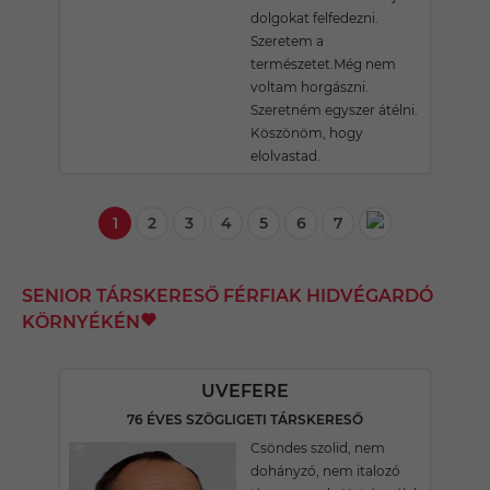
dolgokat felfedezni.
Szeretem a
természetet.Még nem
voltam horgászni.
Szeretném egyszer átélni.
Köszönöm, hogy
elolvastad.
1
2
3
4
5
6
7
SENIOR TÁRSKERESŐ FÉRFIAK HIDVÉGARDÓ
KÖRNYÉKÉN
UVEFERE
76 ÉVES SZÖGLIGETI TÁRSKERESŐ
Csöndes szolid, nem
dohányzó, nem italozó