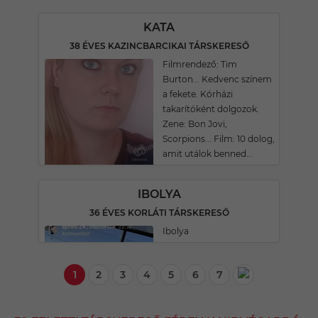
KATA
38 ÉVES KAZINCBARCIKAI TÁRSKERESŐ
Filmrendező: Tim
Burton... Kedvenc színem
a fekete. Kórházi
takarítóként dolgozok.
Zene: Bon Jovi,
Scorpions... Film: 10 dolog,
amit utálok benned...
IBOLYA
36 ÉVES KORLÁTI TÁRSKERESŐ
Ibolya
1
2
3
4
5
6
7