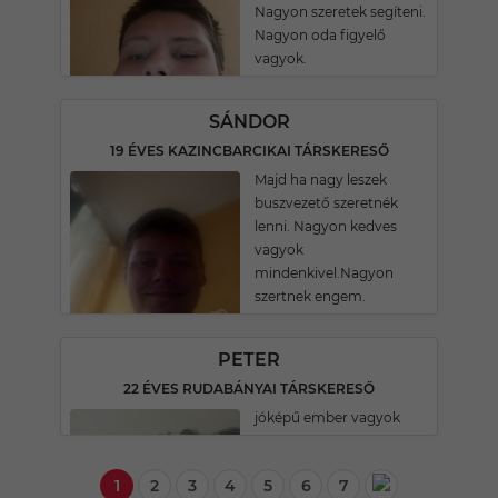
Nagyon szeretek segíteni.
Nagyon oda figyelő
vagyok.
SÁNDOR
19 ÉVES KAZINCBARCIKAI TÁRSKERESŐ
Majd ha nagy leszek
buszvezető szeretnék
lenni. Nagyon kedves
vagyok
mindenkivel.Nagyon
szertnek engem.
PETER
22 ÉVES RUDABÁNYAI TÁRSKERESŐ
jóképű ember vagyok
1
2
3
4
5
6
7