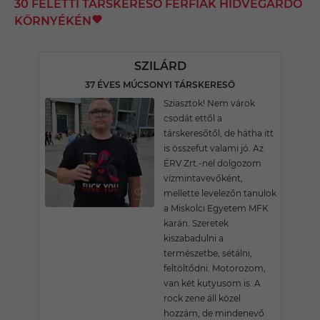
30 FELETTI TÁRSKERESŐ FÉRFIAK HIDVÉGARDÓ
KÖRNYÉKÉN
SZILÁRD
37 ÉVES MÚCSONYI TÁRSKERESŐ
Sziasztok! Nem várok
csodát ettől a
társkeresőtől, de hátha itt
is összefut valami jó. Az
ÉRV Zrt.-nél dolgozom
vízmintavevőként,
mellette levelezőn tanulok
a Miskolci Egyetem MFK
karán. Szeretek
kiszabadulni a
természetbe, sétálni,
feltöltődni. Motorozom,
van két kutyusom is. A
rock zene áll közel
hozzám, de mindenevő