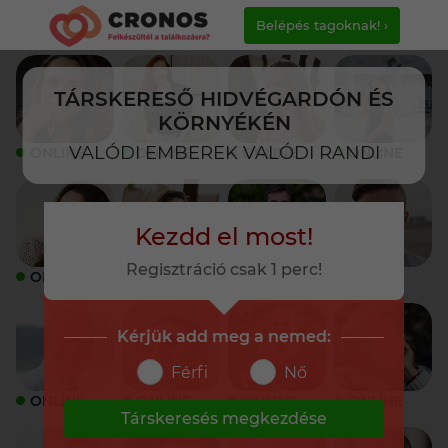
Belépés tagoknak! ›
TÁRSKERESŐ HIDVÉGARDÓN ÉS
KÖRNYÉKÉN
VALÓDI EMBEREK VALÓDI RANDI
ONLINE
ONLINE
ONLINE
ONLINE
Kezdd el most!
Regisztráció csak 1 perc!
ONLINE
ONLINE
ONLINE
ONLINE
Kérjük add meg a nemed:
Férfi
Nő
ONLINE
ONLINE
ONLINE
ONLINE
Társkeresés megkezdése