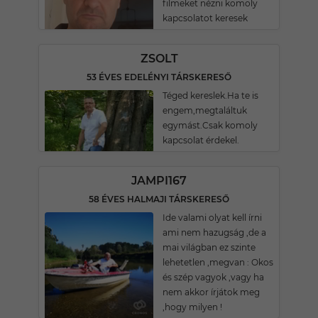
filmeket nézni komoly
kapcsolatot keresek
ZSOLT
53 ÉVES EDELÉNYI TÁRSKERESŐ
Téged kereslek.Ha te is
engem,megtaláltuk
egymást.Csak komoly
kapcsolat érdekel.
JAMPI167
58 ÉVES HALMAJI TÁRSKERESŐ
Ide valami olyat kell írni
ami nem hazugság ,de a
mai világban ez szinte
lehetetlen ,megvan : Okos
és szép vagyok ,vagy ha
nem akkor írjátok meg
,hogy milyen !