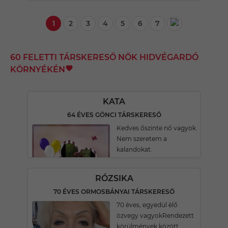
1
2
3
4
5
6
7
60 FELETTI TÁRSKERESŐ NŐK HIDVÉGARDÓ
KÖRNYÉKÉN
KATA
64 ÉVES GÖNCI TÁRSKERESŐ
Kedves őszinte nő vagyok.
Nem szeretem a
kalandokat.
RÓZSIKA
70 ÉVES ORMOSBÁNYAI TÁRSKERESŐ
70 èves, egyedül èlő
özvegy vagyokRendezett
körülmények között