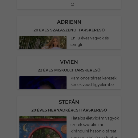
😊
ADRIENN
20 ÉVES SZALASZENDI TÁRSKERESŐ
Én 18 éves vagyok és
szingli
VIVIEN
22 ÉVES MISKOLCI TÁRSKERESŐ
Kamionos társat keresek
kérlek vedd figyelembe.
STEFÁN
20 ÉVES HERNÁDKÉRCSI TÁRSKERESŐ
Fiatalos életvidám vagyok
szerek szorakozni
kirándulni hasonlo társat
keresek a hüség az fontos