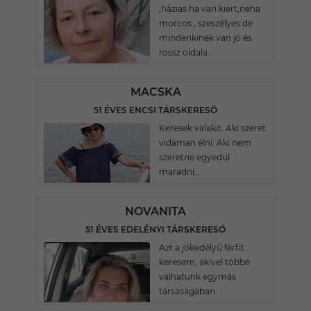
,hâzias ha van kiért,néha
morcos , szeszélyes de
mindenkinek van jó és
rossz oldala .
MACSKA
51 ÉVES ENCSI TÁRSKERESŐ
Keresek valakit. Aki szeret
vidáman élni. Aki nem
szeretne egyedül
maradni...
NOVANITA
51 ÉVES EDELÉNYI TÁRSKERESŐ
Azt a jókedélyű férfit
keresem, akivel többé
válhatunk egymás
társaságában.