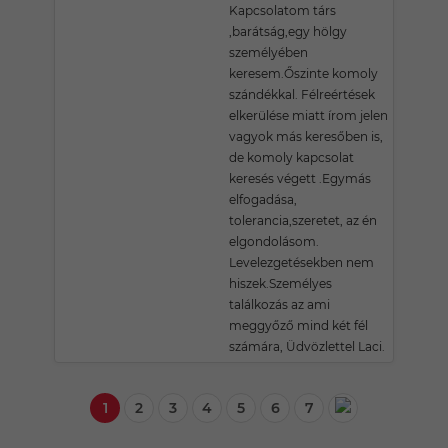
Kapcsolatom társ
,barátság,egy hölgy
személyében
keresem.Őszinte komoly
szándékkal. Félreértések
elkerülése miatt írom jelen
vagyok más keresőben is,
de komoly kapcsolat
keresés végett .Egymás
elfogadása,
tolerancia,szeretet, az én
elgondolásom.
Levelezgetésekben nem
hiszek.Személyes
találkozás az ami
meggyőző mind két fél
számára, Üdvözlettel Laci.
1
2
3
4
5
6
7