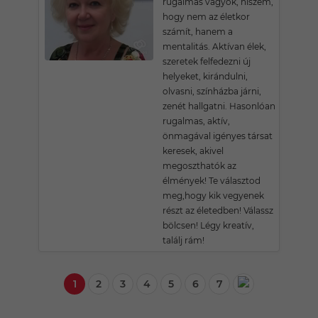
rugalmas vagyok, hiszem,
hogy nem az életkor
számít, hanem a
mentalitás. Aktívan élek,
szeretek felfedezni új
helyeket, kirándulni,
olvasni, színházba járni,
zenét hallgatni. Hasonlóan
rugalmas, aktív,
önmagával igényes társat
keresek, akivel
megoszthatók az
élmények! Te választod
meg,hogy kik vegyenek
részt az életedben! Válassz
bölcsen! Légy kreatív,
találj rám!
1
2
3
4
5
6
7