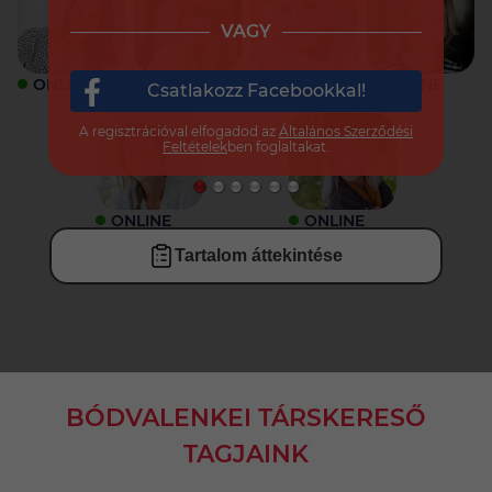
VAGY
ONLINE
ONLINE
ONLINE
ONLINE
Csatlakozz Facebookkal!
A regisztrációval elfogadod az
Általános Szerződési
Feltételek
ben foglaltakat.
ONLINE
ONLINE
Tartalom áttekintése
BÓDVALENKEI TÁRSKERESŐ
TAGJAINK