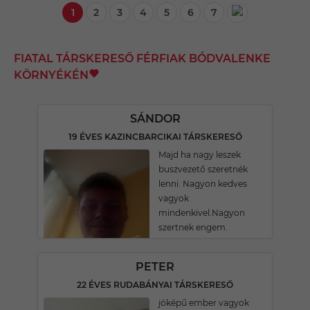
1
2
3
4
5
6
7
FIATAL TÁRSKERESŐ FÉRFIAK BÓDVALENKE
KÖRNYÉKÉN
SÁNDOR
19 ÉVES KAZINCBARCIKAI TÁRSKERESŐ
Majd ha nagy leszek
buszvezető szeretnék
lenni. Nagyon kedves
vagyok
mindenkivel.Nagyon
szertnek engem.
PETER
22 ÉVES RUDABÁNYAI TÁRSKERESŐ
jóképű ember vagyok