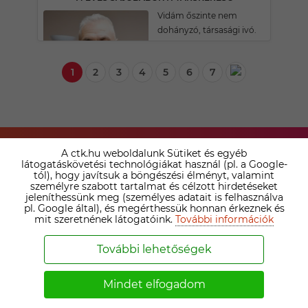
Vidám őszinte nem
dohányzó, társasági ivó.
1
2
3
4
5
6
7
A ctk.hu weboldalunk Sütiket és egyéb
látogatáskövetési technológiákat használ (pl. a Google-
tól), hogy javítsuk a böngészési élményt, valamint
személyre szabott tartalmat és célzott hirdetéseket
jeleníthessünk meg (személyes adatait is felhasználva
TÁRSKERESŐ
pl. Google által), és megérthessük honnan érkeznek és
mit szeretnének látogatóink.
További információk
SZOLGÁLTATÁSAINK
ÖSSZEHASONLÍTÁSA ›
További lehetőségek
Nézd meg az irodai prémium tagság és az online
Mindet elfogadom
társkereső tagságok közötti különbséget. Válaszd ki a