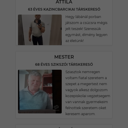
ATTILA
63 ÉVES KAZINCBARCIKAI TÁRSKERESŐ
Hegy lábánál porban
játszom a csúcsra mégis
jelt teszek! Szeressük
egymást, élmény legyen
az életünk!
MESTER
68 ÉVES SZIKSZÓI TÁRSKERESŐ
Sziasztok nemregen
voltam fiatal szeretem a
szepet a megertest nem
vagyok alkesz dolgozom
kozepiskolai vegzetsegem
van vannak gyermekeim
felnottek szeretem oket
keresem aparom.