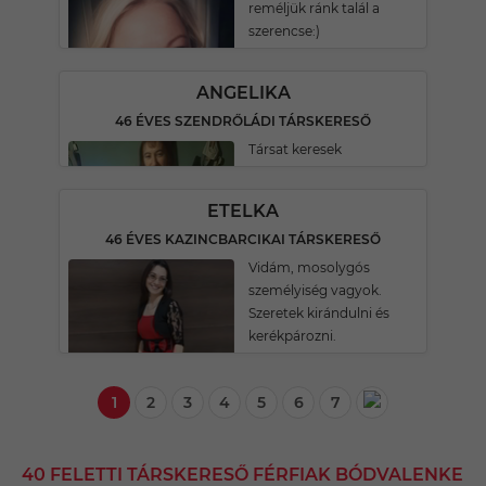
reméljük ránk talál a
szerencse:)
ANGELIKA
46 ÉVES SZENDRŐLÁDI TÁRSKERESŐ
Társat keresek
ETELKA
46 ÉVES KAZINCBARCIKAI TÁRSKERESŐ
Vidám, mosolygós
személyiség vagyok.
Szeretek kirándulni és
kerékpározni.
1
2
3
4
5
6
7
40 FELETTI TÁRSKERESŐ FÉRFIAK BÓDVALENKE