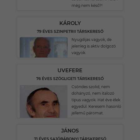
még nem késő?!
KÁROLY
79 ÉVES SZINPETRII TÁRSKERESŐ
Nyugdijas vagyok, de
jelenleg is aktiv dolgozó
vagyok.
UVEFERE
76 ÉVES SZÖGLIGETI TÁRSKERESŐ
Csöndes szolid, nem
dohányzó, nem italozó
típus vagyok. Hat éve élek
egyedül. Keresem hasonló
jellemű páromat.
JÁNOS
71 ÉVES SAJÓBÁBONYI TÁRSKERESŐ