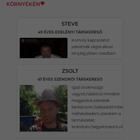
KÖRNYÉKÉN
STEVE
49 ÉVES EDELÉNYI TÁRSKERESŐ
Komoly kapcsolatot
szeretnék végre akivel
tényleg jóban rosszban!
ZSOLT
47 ÉVES SZENDRŐI TÁRSKERESŐ
Igazi örökmozgó
vagyok,házkörül mindent
megjavítok,szeretek
barkácsolni.Szabadidőmben
méhészkedem,szeretem a
természetet,
kirándulni,hegyetmászni,világotlátn