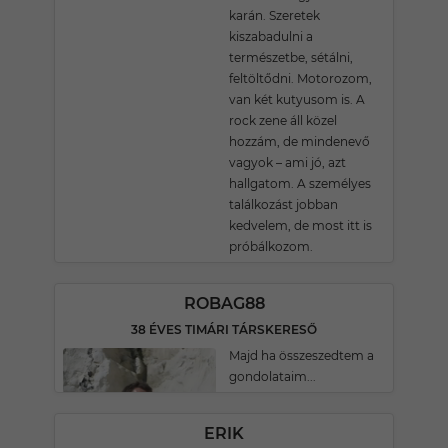
karán. Szeretek
kiszabadulni a
természetbe, sétálni,
feltöltődni. Motorozom,
van két kutyusom is. A
rock zene áll közel
hozzám, de mindenevő
vagyok – ami jó, azt
hallgatom. A személyes
találkozást jobban
kedvelem, de most itt is
próbálkozom.
ROBAG88
38 ÉVES TIMÁRI TÁRSKERESŐ
Majd ha összeszedtem a
gondolataim...
ERIK