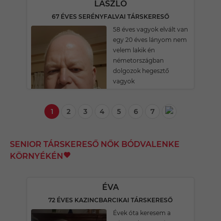
LÁSZLÓ
67 ÉVES SERÉNYFALVAI TÁRSKERESŐ
58 éves vagyok elvált van
egy 20 éves lányom nem
velem lakik én
németországban
dolgozok hegesztő
vagyok
1
2
3
4
5
6
7
SENIOR TÁRSKERESŐ NŐK BÓDVALENKE
KÖRNYÉKÉN
ÉVA
72 ÉVES KAZINCBARCIKAI TÁRSKERESŐ
Évek óta keresem a