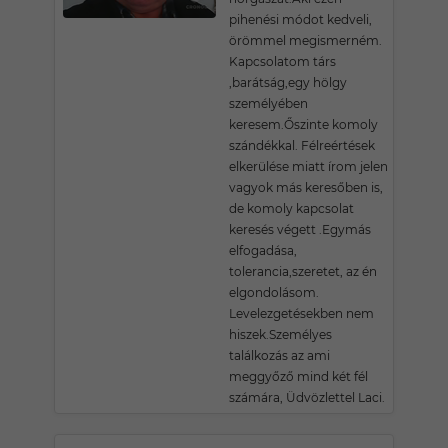
pihenési módot kedveli,
örömmel megismerném.
Kapcsolatom társ
,barátság,egy hölgy
személyében
keresem.Őszinte komoly
szándékkal. Félreértések
elkerülése miatt írom jelen
vagyok más keresőben is,
de komoly kapcsolat
keresés végett .Egymás
elfogadása,
tolerancia,szeretet, az én
elgondolásom.
Levelezgetésekben nem
hiszek.Személyes
találkozás az ami
meggyőző mind két fél
számára, Üdvözlettel Laci.