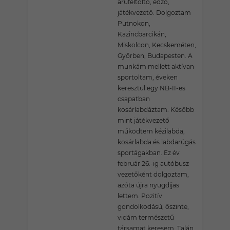
árúfeltöltő, edző,
játékvezető. Dolgoztam
Putnokon,
Kazincbarcikán,
Miskolcon, Kecskeméten,
Győrben, Budapesten. A
munkám mellett aktívan
sportoltam, éveken
keresztül egy NB-II-es
csapatban
kosárlabdáztam. Később
mint játékvezető
működtem kézilabda,
kosárlabda és labdarúgás
sportágakban. Ez év
február 26.-ig autóbusz
vezetőként dolgoztam,
azóta újra nyugdíjas
lettem. Pozitív
gondolkodású, őszinte,
vidám természetű
társamat keresem. Talán