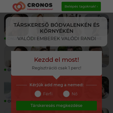
Belépés tagoknak! ›
TÁRSKERESŐ BÓDVALENKÉN ÉS
KÖRNYÉKÉN
VALÓDI EMBEREK VALÓDI RANDI
ONLINE
ONLINE
ONLINE
ONLINE
Kezdd el most!
Regisztráció csak 1 perc!
ONLINE
ONLINE
ONLINE
ONLINE
Kérjük add meg a nemed:
Férfi
Nő
ONLINE
ONLINE
ONLINE
ONLINE
Társkeresés megkezdése