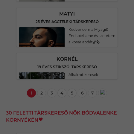
MATYI
25 ÉVES AGGTELEKI TÁRSKERESŐ
Kedvencem a Miyagi&
Endspiel zene és szeretem
a kosárlabdát🏀🎤
KORNÉL
19 ÉVES SZIKSZÓI TÁRSKERESŐ
Alkalmit keresek
1
2
3
4
5
6
7
30 FELETTI TÁRSKERESŐ NŐK BÓDVALENKE
KÖRNYÉKÉN