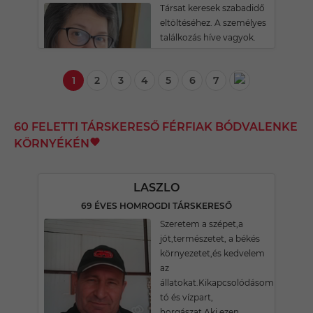
Társat keresek szabadidő
eltöltéséhez. A személyes
találkozás híve vagyok.
1
2
3
4
5
6
7
60 FELETTI TÁRSKERESŐ FÉRFIAK BÓDVALENKE
KÖRNYÉKÉN
LASZLO
69 ÉVES HOMROGDI TÁRSKERESŐ
Szeretem a szépet,a
jót,természetet, a békés
környezetet,és kedvelem
az
állatokat.Kikapcsolódásom
tó és vízpart,
horgászat.Aki ezen