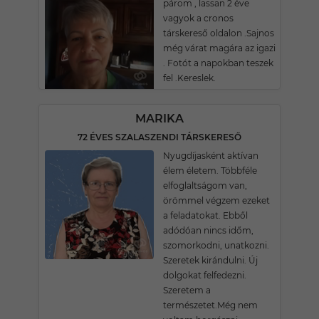
párom , lassan 2 éve
vagyok a cronos
társkereső oldalon .Sajnos
még várat magára az igazi
. Fotót a napokban teszek
fel .Kereslek.
MARIKA
72 ÉVES SZALASZENDI TÁRSKERESŐ
Nyugdíjasként aktívan
élem életem. Többféle
elfoglaltságom van,
örömmel végzem ezeket
a feladatokat. Ebből
adódóan nincs időm,
szomorkodni, unatkozni.
Szeretek kirándulni. Új
dolgokat felfedezni.
Szeretem a
természetet.Még nem