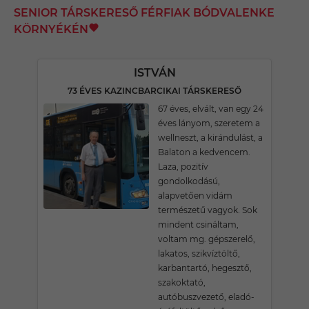
SENIOR TÁRSKERESŐ FÉRFIAK BÓDVALENKE
KÖRNYÉKÉN
ISTVÁN
73 ÉVES KAZINCBARCIKAI TÁRSKERESŐ
67 éves, elvált, van egy 24
éves lányom, szeretem a
wellneszt, a kirándulást, a
Balaton a kedvencem.
Laza, pozitív
gondolkodású,
alapvetően vidám
természetű vagyok. Sok
mindent csináltam,
voltam mg. gépszerelő,
lakatos, szikvíztöltő,
karbantartó, hegesztő,
szakoktató,
autóbuszvezető, eladó-