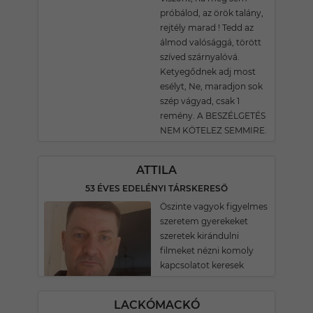
próbálod, az örök talány,
rejtély marad ! Tedd az
álmod valósággá, törött
szíved szárnyalóvá.
Ketyegődnek adj most
esélyt, Ne, maradjon sok
szép vágyad, csak 1
remény. A BESZÉLGETÉS
NEM KÖTELEZ SEMMIRE.
ATTILA
53 ÉVES EDELÉNYI TÁRSKERESŐ
Öszinte vagyok figyelmes
szeretem gyerekeket
szeretek kirándulni
filmeket nézni komoly
kapcsolatot keresek
LACKÓMACKÓ