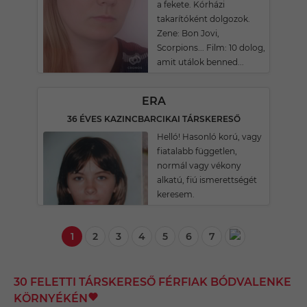
a fekete. Kórházi
takarítóként dolgozok.
Zene: Bon Jovi,
Scorpions... Film: 10 dolog,
amit utálok benned...
ERA
36 ÉVES KAZINCBARCIKAI TÁRSKERESŐ
Helló! Hasonló korú, vagy
fiatalabb független,
normál vagy vékony
alkatú, fiú ismerettségét
keresem.
1
2
3
4
5
6
7
30 FELETTI TÁRSKERESŐ FÉRFIAK BÓDVALENKE
KÖRNYÉKÉN