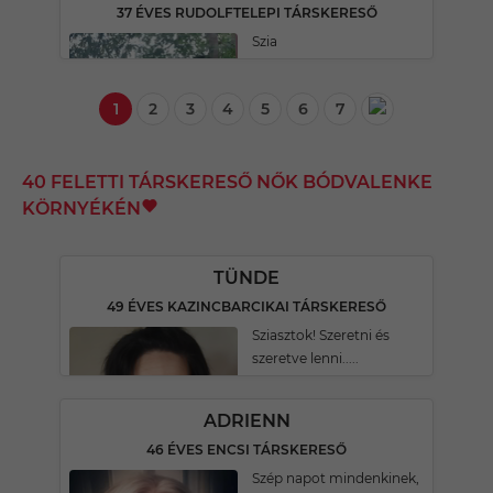
37 ÉVES RUDOLFTELEPI TÁRSKERESŐ
Szia
1
2
3
4
5
6
7
40 FELETTI TÁRSKERESŐ NŐK BÓDVALENKE
KÖRNYÉKÉN
TÜNDE
49 ÉVES KAZINCBARCIKAI TÁRSKERESŐ
Sziasztok! Szeretni és
szeretve lenni.....
ADRIENN
46 ÉVES ENCSI TÁRSKERESŐ
Szép napot mindenkinek,