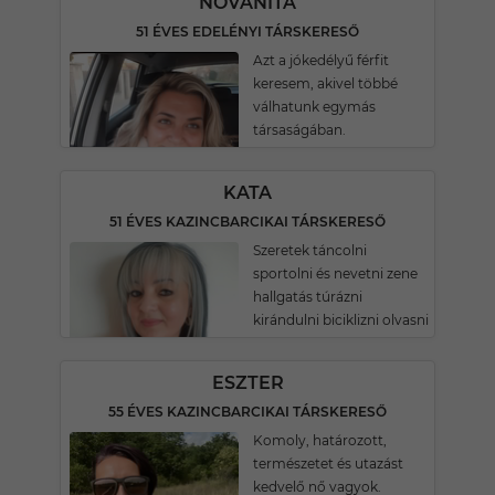
NOVANITA
51 ÉVES EDELÉNYI TÁRSKERESŐ
Azt a jókedélyű férfit
keresem, akivel többé
válhatunk egymás
társaságában.
KATA
51 ÉVES KAZINCBARCIKAI TÁRSKERESŐ
Szeretek táncolni
sportolni és nevetni zene
hallgatás túrázni
kirándulni biciklizni olvasni
ESZTER
55 ÉVES KAZINCBARCIKAI TÁRSKERESŐ
Komoly, határozott,
természetet és utazást
kedvelő nő vagyok.