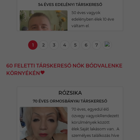
54 ÉVES EDELÉNYI TÁRSKERESŐ
50 éves vagyok
edelényben élek 10 éve
váltam el.
1
2
3
4
5
6
7
60 FELETTI TÁRSKERESŐ NŐK BÓDVALENKE
KÖRNYÉKÉN
RÓZSIKA
70 ÉVES ORMOSBÁNYAI TÁRSKERESŐ
70 èves, egyedül èlő
özvegy vagyokRendezett
körülmények között
èlek.Saját lakásom van.. A
személyes találkozás híve