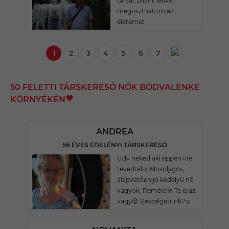
társat találni akivel
megoszthatom az
életemet
1
2
3
4
5
6
7
50 FELETTI TÁRSKERESŐ NŐK BÓDVALENKE
KÖRNYÉKÉN
ANDREA
56 ÉVES EDELÉNYI TÁRSKERESŐ
Üdv neked aki éppen ide
tévedtél☺️ Mosolygós,
alapvetően jó kedélyű nő
vagyok. Remélem Te is az
vagy😊 Beszélgetünk?☺️