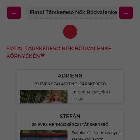
←
→
Fiatal Társkereső Nők Bódvalenke Környé
FIATAL TÁRSKERESŐ NŐK BÓDVALENKE
KÖRNYÉKÉN
ADRIENN
20 ÉVES SZALASZENDI TÁRSKERESŐ
Én 18 éves vagyok és
szingli
STEFÁN
20 ÉVES HERNÁDKÉRCSI TÁRSKERESŐ
Fiatalos életvidám vagyok
szerek szorakozni