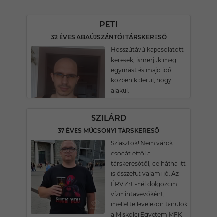
PETI
32 ÉVES ABAÚJSZÁNTÓI TÁRSKERESŐ
Hosszútávú kapcsolatott
keresek, ismerjük meg
egymást és majd idő
közben kiderül, hogy
alakul.
SZILÁRD
37 ÉVES MÚCSONYI TÁRSKERESŐ
Sziasztok! Nem várok
csodát ettől a
társkeresőtől, de hátha itt
is összefut valami jó. Az
ÉRV Zrt.-nél dolgozom
vízmintavevőként,
mellette levelezőn tanulok
a Miskolci Egyetem MFK