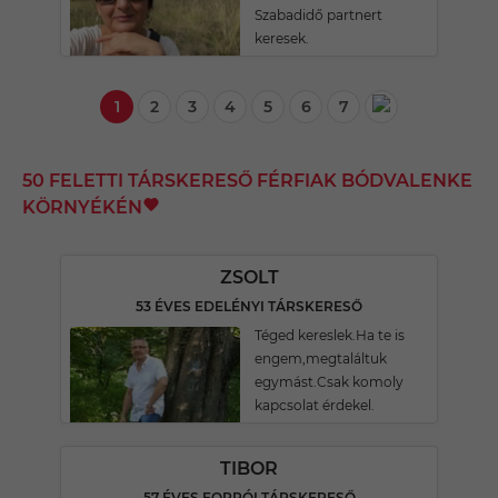
Szabadidő partnert
keresek.
1
2
3
4
5
6
7
50 FELETTI TÁRSKERESŐ FÉRFIAK BÓDVALENKE
KÖRNYÉKÉN
ZSOLT
53 ÉVES EDELÉNYI TÁRSKERESŐ
Téged kereslek.Ha te is
engem,megtaláltuk
egymást.Csak komoly
kapcsolat érdekel.
TIBOR
57 ÉVES FORRÓI TÁRSKERESŐ