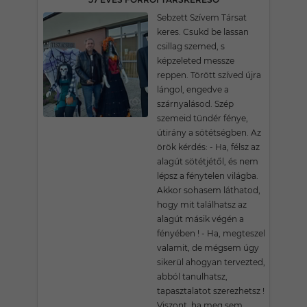
Sebzett Szívem Társat
keres. Csukd be lassan
csillag szemed, s
képzeleted messze
reppen. Törött szíved újra
lángol, engedve a
szárnyalásod. Szép
szemeid tündér fénye,
útirány a sötétségben. Az
örök kérdés: - Ha, félsz az
alagút sötétjétől, és nem
lépsz a fénytelen világba.
Akkor sohasem láthatod,
hogy mit találhatsz az
alagút másik végén a
fényében ! - Ha, megteszel
valamit, de mégsem úgy
sikerül ahogyan tervezted,
abból tanulhatsz,
tapasztalatot szerezhetsz !
Viszont, ha meg sem