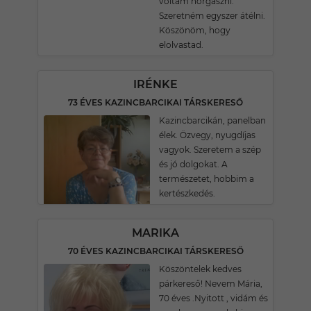
voltam horgászni.
Szeretném egyszer átélni.
Köszönöm, hogy
elolvastad.
IRÉNKE
73 ÉVES KAZINCBARCIKAI TÁRSKERESŐ
Kazincbarcikán, panelban
élek. Özvegy, nyugdíjas
vagyok. Szeretem a szép
és jó dolgokat. A
természetet, hobbim a
kertészkedés.
MARIKA
70 ÉVES KAZINCBARCIKAI TÁRSKERESŐ
Köszöntelek kedves
párkereső! Nevem Mária,
70 éves .Nyitott , vidám és