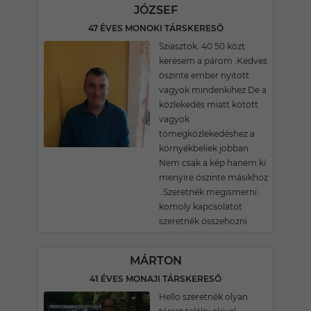
JÓZSEF
47 ÉVES MONOKI TÁRSKERESŐ
Sziasztok. 40 50 közt
keresem a párom .Kedves
öszinte ember nyitott
vagyok mindenkihez De a
közlekedés miatt kötött
vagyok
tömegközlekedéshez a
környékbeliek jobban
Nem csak a kép hanem ki
menyire öszinte másikhoz
. Szeretnék megismerni .
komoly kapcsolatot
szeretnék összehozni .
MÁRTON
41 ÉVES MONAJI TÁRSKERESŐ
Hello szeretnék olyan