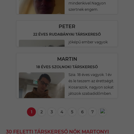
mindenkivel.Nagyon
szertnek engem.
PETER
22 ÉVES RUDABÁNYAI TÁRSKERESŐ
jóképű ember vagyok
MARTIN
18 ÉVES SZOLNOKI TÁRSKERESŐ
Szia. 18 éves vagyok. 1 év
és le teszem az érettségit.
Kosarazok, nagyon sokat
játszok szabadidőmben.
1
2
3
4
5
6
7
30 FELETTI TÁRSKERESŐ NŐK MARTONYI