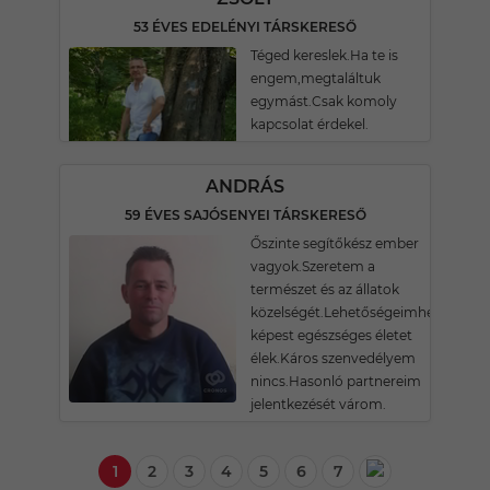
53 ÉVES EDELÉNYI TÁRSKERESŐ
Téged kereslek.Ha te is
engem,megtaláltuk
egymást.Csak komoly
kapcsolat érdekel.
ANDRÁS
59 ÉVES SAJÓSENYEI TÁRSKERESŐ
Őszinte segítőkész ember
vagyok.Szeretem a
természet és az állatok
közelségét.Lehetőségeimhez
képest egészséges életet
élek.Káros szenvedélyem
nincs.Hasonló partnereim
jelentkezését várom.
1
2
3
4
5
6
7