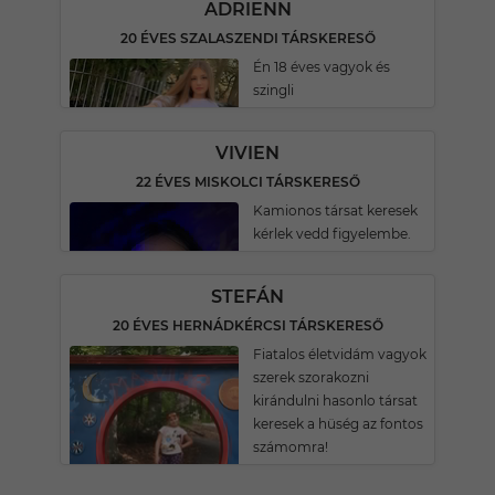
ADRIENN
20 ÉVES SZALASZENDI TÁRSKERESŐ
Én 18 éves vagyok és
szingli
VIVIEN
22 ÉVES MISKOLCI TÁRSKERESŐ
Kamionos társat keresek
kérlek vedd figyelembe.
STEFÁN
20 ÉVES HERNÁDKÉRCSI TÁRSKERESŐ
Fiatalos életvidám vagyok
szerek szorakozni
kirándulni hasonlo társat
keresek a hüség az fontos
számomra!