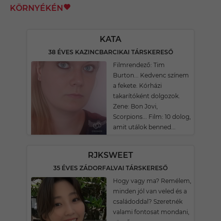
KÖRNYÉKÉN
KATA
38 ÉVES KAZINCBARCIKAI TÁRSKERESŐ
Filmrendező: Tim
Burton... Kedvenc színem
a fekete. Kórházi
takarítóként dolgozok.
Zene: Bon Jovi,
Scorpions... Film: 10 dolog,
amit utálok benned...
RJKSWEET
35 ÉVES ZÁDORFALVAI TÁRSKERESŐ
Hogy vagy ma? Remélem,
minden jól van veled és a
családoddal? Szeretnék
valami fontosat mondani,