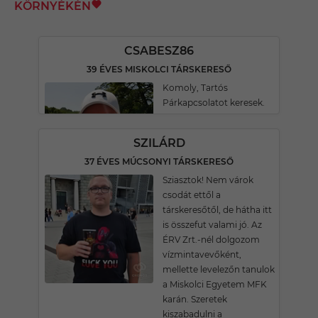
KÖRNYÉKÉN
CSABESZ86
39 ÉVES MISKOLCI TÁRSKERESŐ
Komoly, Tartós
Párkapcsolatot keresek.
SZILÁRD
37 ÉVES MÚCSONYI TÁRSKERESŐ
Sziasztok! Nem várok
csodát ettől a
társkeresőtől, de hátha itt
is összefut valami jó. Az
ÉRV Zrt.-nél dolgozom
vízmintavevőként,
mellette levelezőn tanulok
a Miskolci Egyetem MFK
karán. Szeretek
kiszabadulni a