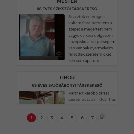
MESTER
68 ÉVES SZIKSZÓI TÁRSKERESŐ
Sziasztok nemregen
voltam fiatal szeretem a
szepet a megertest nem
vagyok alkesz dolgozom
kozepiskolai vegzetsegem
van vannak gyermekeim
felnottek szeretem oket
keresem aparom.
TIBOR
69 ÉVES SAJÓBÁBONYI TÁRSKERESŐ
Partnert később társat
szeretnék találni. Üdv: Tibi.
1
2
3
4
5
6
7