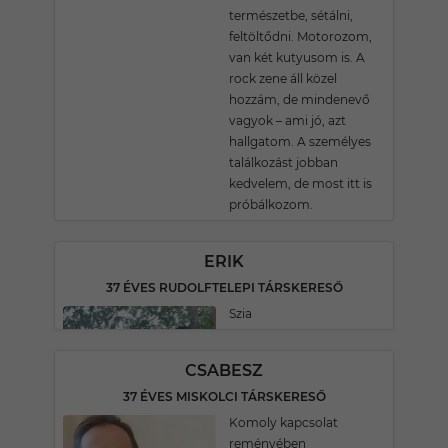
természetbe, sétálni,
feltöltődni. Motorozom,
van két kutyusom is. A
rock zene áll közel
hozzám, de mindenevő
vagyok – ami jó, azt
hallgatom. A személyes
találkozást jobban
kedvelem, de most itt is
próbálkozom.
ERIK
37 ÉVES RUDOLFTELEPI TÁRSKERESŐ
Szia
CSABESZ
37 ÉVES MISKOLCI TÁRSKERESŐ
Komoly kapcsolat
reményében