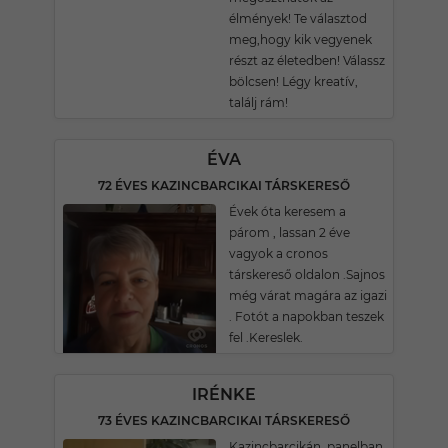
élmények! Te választod
meg,hogy kik vegyenek
részt az életedben! Válassz
bölcsen! Légy kreatív,
találj rám!
ÉVA
72 ÉVES KAZINCBARCIKAI TÁRSKERESŐ
Évek óta keresem a
párom , lassan 2 éve
vagyok a cronos
társkereső oldalon .Sajnos
még várat magára az igazi
. Fotót a napokban teszek
fel .Kereslek.
IRÉNKE
73 ÉVES KAZINCBARCIKAI TÁRSKERESŐ
Kazincbarcikán, panelban