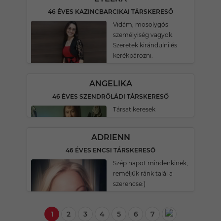
46 ÉVES KAZINCBARCIKAI TÁRSKERESŐ
Vidám, mosolygós
személyiség vagyok.
Szeretek kirándulni és
kerékpározni.
ANGELIKA
46 ÉVES SZENDRŐLÁDI TÁRSKERESŐ
Társat keresek
ADRIENN
46 ÉVES ENCSI TÁRSKERESŐ
Szép napot mindenkinek,
reméljük ránk talál a
szerencse:)
1
2
3
4
5
6
7