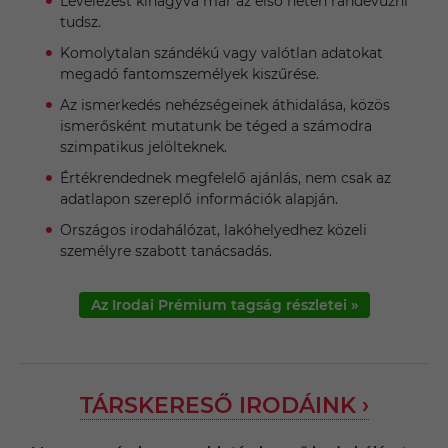
Levelezést kihagyva már az első héten randevúzni
tudsz.
Komolytalan szándékú vagy valótlan adatokat
megadó fantomszemélyek kiszűrése.
Az ismerkedés nehézségeinek áthidalása, közös
ismerősként mutatunk be téged a számodra
szimpatikus jelölteknek.
Értékrendednek megfelelő ajánlás, nem csak az
adatlapon szereplő információk alapján.
Országos irodahálózat, lakóhelyedhez közeli
személyre szabott tanácsadás.
Az Irodai Prémium tagság részletei »
TÁRSKERESŐ IRODÁINK ›