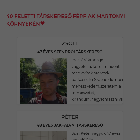
40 FELETTI TÁRSKERESŐ FÉRFIAK MARTONYI
KÖRNYÉKÉN
ZSOLT
47 ÉVES SZENDRŐI TÁRSKERESŐ
Igazi örökmozgó
vagyok,házkörül mindent
megjavítok,szeretek
barkácsolni.Szabadidőmben
méhészkedem,szeretem a
természetet,
kirándulni,hegyetmászni,világotlátn
PÉTER
48 ÉVES JÁKFALVAI TÁRSKERESŐ
Szia! Péter vagyok 47 éves
egyedülálló