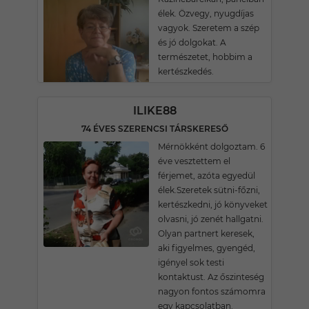
élek. Özvegy, nyugdíjas
vagyok. Szeretem a szép
és jó dolgokat. A
természetet, hobbim a
kertészkedés.
ILIKE88
74 ÉVES SZERENCSI TÁRSKERESŐ
Mérnökként dolgoztam. 6
éve vesztettem el
férjemet, azóta egyedül
élek.Szeretek sütni-főzni,
kertészkedni, jó könyveket
olvasni, jó zenét hallgatni.
Olyan partnert keresek,
aki figyelmes, gyengéd,
igényel sok testi
kontaktust. Az őszinteség
nagyon fontos számomra
egy kapcsolatban.