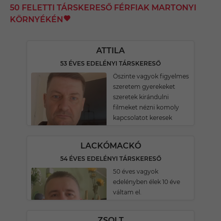
50 FELETTI TÁRSKERESŐ FÉRFIAK MARTONYI
KÖRNYÉKÉN
ATTILA
53 ÉVES EDELÉNYI TÁRSKERESŐ
Öszinte vagyok figyelmes
szeretem gyerekeket
szeretek kirándulni
filmeket nézni komoly
kapcsolatot keresek
LACKÓMACKÓ
54 ÉVES EDELÉNYI TÁRSKERESŐ
50 éves vagyok
edelényben élek 10 éve
váltam el.
ZSOLT