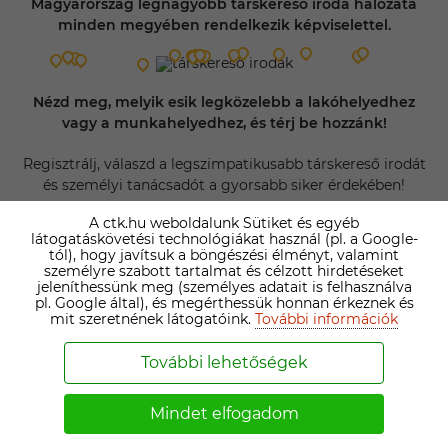
Magyarország legnagyobb társkereső iroda hálózata
minden megyében rendelkezik képviselettel.
Nézd meg, melyik esik legközelebb a lakóhelyedhez
vagy a munkahelyedhez, és térj be hozzánk!
Regisztrálj, válaszd a legszimpatikusabb társkereső irodát
és személyi tanácsadót a gyorsabb siker érdekében!
A ctk.hu weboldalunk Sütiket és egyéb
Kattints ide! ›
látogatáskövetési technológiákat használ (pl. a Google-
tól), hogy javítsuk a böngészési élményt, valamint
személyre szabott tartalmat és célzott hirdetéseket
jeleníthessünk meg (személyes adatait is felhasználva
pl. Google által), és megérthessük honnan érkeznek és
mit szeretnének látogatóink.
További információk
TEMATIKUS TÁRSKERESŐK
További lehetőségek
Keresztény társkereső
Mindet elfogadom
Diplomás társkereső