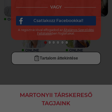
VAGY
ONLINE
ONLINE
ONLINE
ONLINE
Csatlakozz Facebookkal!
A regisztrációval elfogadod az
Általános Szerződési
Feltételek
ben foglaltakat.
ONLINE
ONLINE
Tartalom áttekintése
MARTONYII TÁRSKERESŐ
TAGJAINK