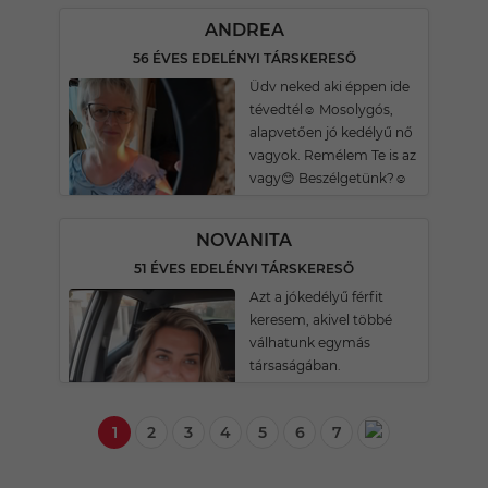
ANDREA
56 ÉVES EDELÉNYI TÁRSKERESŐ
Üdv neked aki éppen ide
tévedtél☺️ Mosolygós,
alapvetően jó kedélyű nő
vagyok. Remélem Te is az
vagy😊 Beszélgetünk?☺️
NOVANITA
51 ÉVES EDELÉNYI TÁRSKERESŐ
Azt a jókedélyű férfit
keresem, akivel többé
válhatunk egymás
társaságában.
1
2
3
4
5
6
7