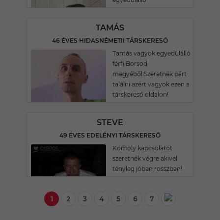
TAMÁS
46 ÉVES HIDASNÉMETII TÁRSKERESŐ
Tamás vagyok egyedülálló
férfi Borsod
megyéből!Szeretnék párt
találni azért vagyok ezen a
társkereső oldalon!
STEVE
49 ÉVES EDELÉNYI TÁRSKERESŐ
Komoly kapcsolatot
szeretnék végre akivel
tényleg jóban rosszban!
1
2
3
4
5
6
7