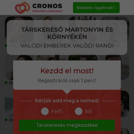
Belépés tagoknak! ›
TÁRSKERESŐ MARTONYIN ÉS
KÖRNYÉKÉN
VALÓDI EMBEREK VALÓDI RANDI
ONLINE
ONLINE
ONLINE
ONLINE
Kezdd el most!
Regisztráció csak 1 perc!
ONLINE
ONLINE
ONLINE
ONLINE
Kérjük add meg a nemed:
Férfi
Nő
ONLINE
ONLINE
ONLINE
ONLINE
Társkeresés megkezdése