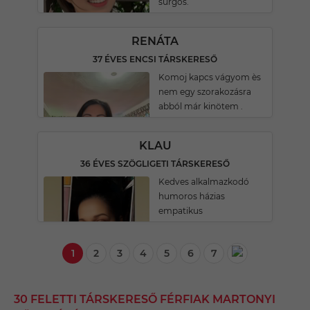
sürgős.
RENÁTA
37 ÉVES ENCSI TÁRSKERESŐ
Komoj kapcs vágyom ès
nem egy szorakozásra
abból már kinötem .
KLAU
36 ÉVES SZÖGLIGETI TÁRSKERESŐ
Kedves alkalmazkodó
humoros házias
empatikus
1
2
3
4
5
6
7
30 FELETTI TÁRSKERESŐ FÉRFIAK MARTONYI