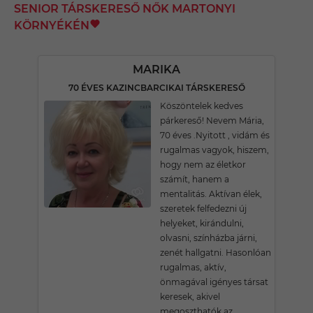
SENIOR TÁRSKERESŐ NŐK MARTONYI
KÖRNYÉKÉN
MARIKA
70 ÉVES KAZINCBARCIKAI TÁRSKERESŐ
Köszöntelek kedves
párkereső! Nevem Mária,
70 éves .Nyitott , vidám és
rugalmas vagyok, hiszem,
hogy nem az életkor
számít, hanem a
mentalitás. Aktívan élek,
szeretek felfedezni új
helyeket, kirándulni,
olvasni, színházba járni,
zenét hallgatni. Hasonlóan
rugalmas, aktív,
önmagával igényes társat
keresek, akivel
megoszthatók az