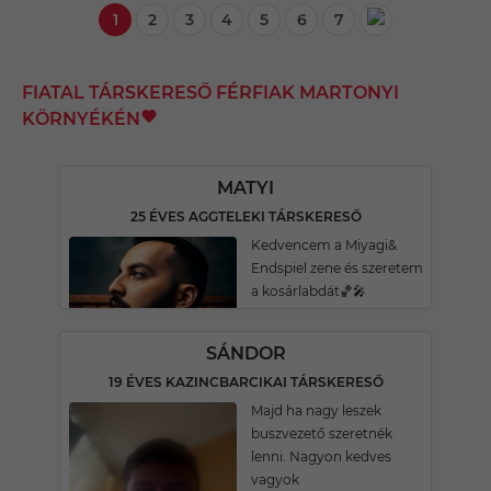
1
2
3
4
5
6
7
FIATAL TÁRSKERESŐ FÉRFIAK MARTONYI
KÖRNYÉKÉN
MATYI
25 ÉVES AGGTELEKI TÁRSKERESŐ
Kedvencem a Miyagi&
Endspiel zene és szeretem
a kosárlabdát🏀🎤
SÁNDOR
19 ÉVES KAZINCBARCIKAI TÁRSKERESŐ
Majd ha nagy leszek
buszvezető szeretnék
lenni. Nagyon kedves
vagyok