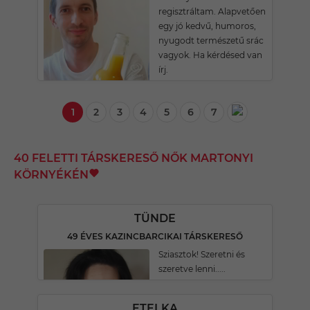
regisztráltam. Alapvetően
egy jó kedvű, humoros,
nyugodt természetű srác
vagyok. Ha kérdésed van
írj.
1
2
3
4
5
6
7
40 FELETTI TÁRSKERESŐ NŐK MARTONYI
KÖRNYÉKÉN
TÜNDE
49 ÉVES KAZINCBARCIKAI TÁRSKERESŐ
Sziasztok! Szeretni és
szeretve lenni.....
ETELKA