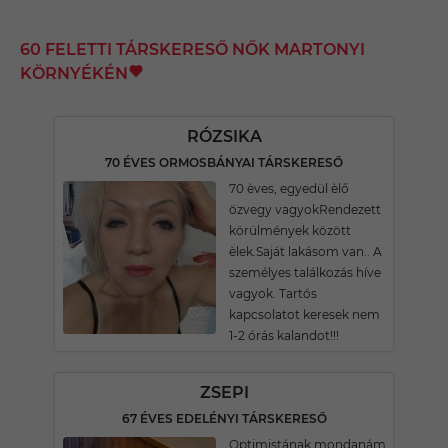
60 FELETTI TÁRSKERESŐ NŐK MARTONYI
KÖRNYÉKÉN
RÓZSIKA
70 ÉVES ORMOSBÁNYAI TÁRSKERESŐ
70 èves, egyedül èlő
özvegy vagyokRendezett
körülmények között
èlek.Saját lakásom van.. A
személyes találkozás híve
vagyok. Tartós
kapcsolatot keresek nem
1-2 órás kalandot!!!
ZSEPI
67 ÉVES EDELÉNYI TÁRSKERESŐ
Optimistának mondanám