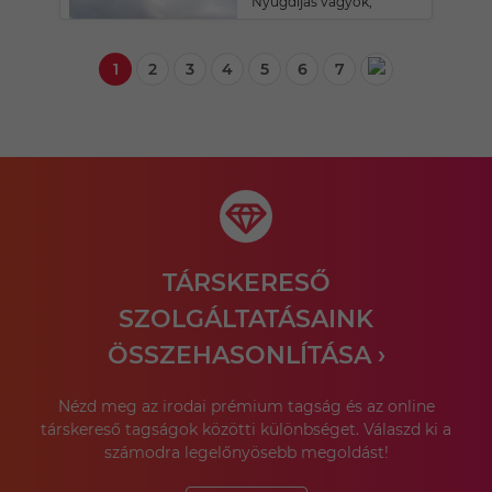
Nyugdíjas vagyok,
1
2
3
4
5
6
7
TÁRSKERESŐ
SZOLGÁLTATÁSAINK
ÖSSZEHASONLÍTÁSA ›
Nézd meg az irodai prémium tagság és az online
társkereső tagságok közötti különbséget. Válaszd ki a
számodra legelőnyösebb megoldást!