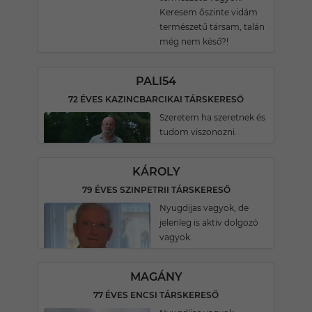
Keresem őszinte vidám
természetű társam, talán
még nem késő?!
PALI54
72 ÉVES KAZINCBARCIKAI TÁRSKERESŐ
Szeretem ha szeretnek és
tudom viszonozni.
KÁROLY
79 ÉVES SZINPETRII TÁRSKERESŐ
Nyugdijas vagyok, de
jelenleg is aktiv dolgozó
vagyok.
MAGÁNY
77 ÉVES ENCSI TÁRSKERESŐ