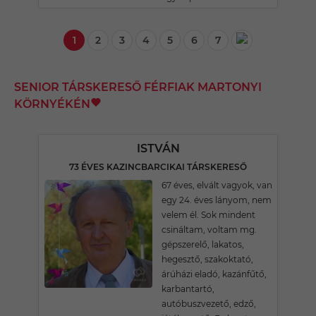
1
2
3
4
5
6
7
SENIOR TÁRSKERESŐ FÉRFIAK MARTONYI
KÖRNYÉKÉN
ISTVÁN
73 ÉVES KAZINCBARCIKAI TÁRSKERESŐ
67 éves, elvált vagyok, van
egy 24. éves lányom, nem
velem él. Sok mindent
csináltam, voltam mg.
gépszerelő, lakatos,
hegesztő, szakoktató,
árúházi eladó, kazánfűtő,
karbantartó,
autóbuszvezető, edző,