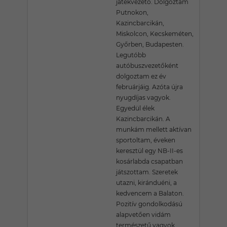
játékvezető. Dolgoztam
Putnokon,
Kazincbarcikán,
Miskolcon, Kecskeméten,
Győrben, Budapesten.
Legutóbb
autóbuszvezetőként
dolgoztam ez év
februárjáig. Azóta újra
nyugdíjas vagyok.
Egyedül élek
Kazincbarcikán. A
munkám mellett aktívan
sportoltam, éveken
keresztül egy NB-II-es
kosárlabda csapatban
játszottam. Szeretek
utazni, kiránduéni, a
kedvencem a Balaton.
Pozitív gondolkodású
alapvetően vidám
természetű vagyok.