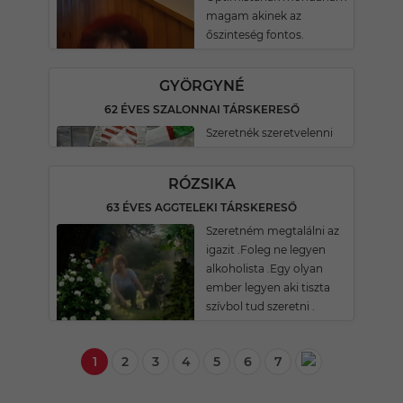
magam akinek az
őszinteség fontos.
GYÖRGYNÉ
62 ÉVES SZALONNAI TÁRSKERESŐ
Szeretnék szeretvelenni
RÓZSIKA
63 ÉVES AGGTELEKI TÁRSKERESŐ
Szeretném megtalálni az
igazit .Foleg ne legyen
alkoholista .Egy olyan
ember legyen aki tiszta
szívbol tud szeretni .
1
2
3
4
5
6
7