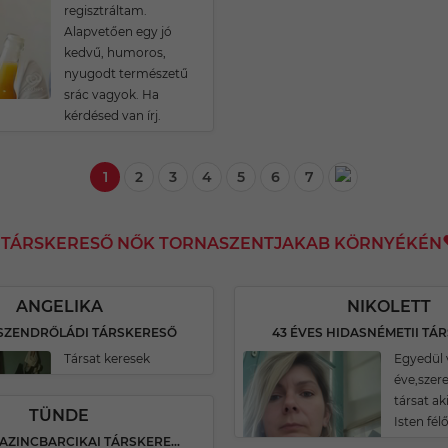
regisztráltam.
Alapvetően egy jó
kedvű, humoros,
nyugodt természetű
srác vagyok. Ha
kérdésed van írj.
1
2
3
4
5
6
7
I TÁRSKERESŐ NŐK TORNASZENTJAKAB KÖRNYÉKÉN
ANGELIKA
NIKOLETT
 SZENDRŐLÁDI TÁRSKERESŐ
43 ÉVES HIDASNÉMETII TÁ
Társat keresek
Egyedül 
éve,szer
társat ak
TÜNDE
Isten félő
49 ÉVES KAZINCBARCIKAI TÁRSKERESŐ