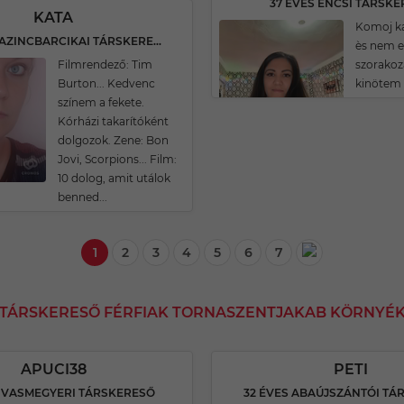
37 ÉVES ENCSI TÁRSK
KATA
Komoj k
38 ÉVES KAZINCBARCIKAI TÁRSKERESŐ
ès nem 
Filmrendező: Tim
szorakoz
Burton... Kedvenc
kinötem 
színem a fekete.
Kórházi takarítóként
dolgozok. Zene: Bon
Jovi, Scorpions... Film:
10 dolog, amit utálok
benned...
1
2
3
4
5
6
7
I TÁRSKERESŐ FÉRFIAK TORNASZENTJAKAB KÖRNYÉ
APUCI38
PETI
S VASMEGYERI TÁRSKERESŐ
32 ÉVES ABAÚJSZÁNTÓI TÁ