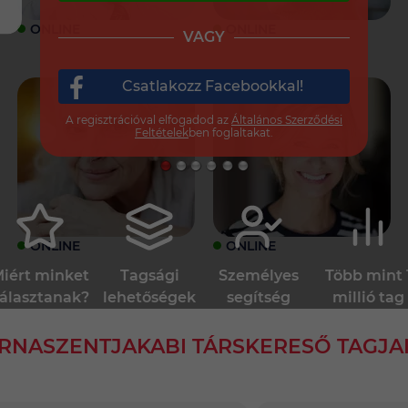
ONLINE
ONLINE
VAGY
Csatlakozz Facebookkal!
A regisztrációval elfogadod az
Általános Szerződési
Feltételek
ben foglaltakat.
ONLINE
ONLINE
iért minket
Tagsági
Személyes
Több mint 
álasztanak?
lehetőségek
segítség
millió tag
RNASZENTJAKABI TÁRSKERESŐ TAGJA