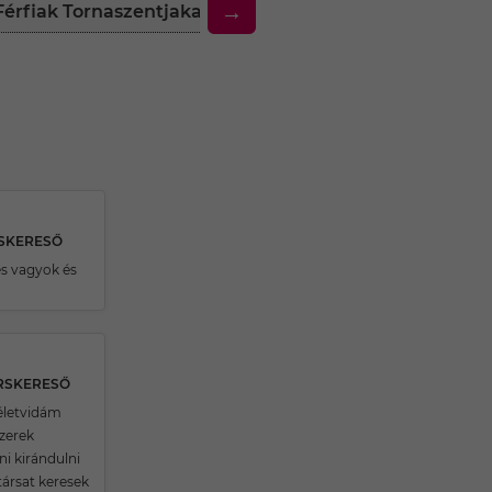
→
 Férfiak Tornaszentjakab Környékén
30 Feletti Tá
RSKERESŐ
es vagyok és
ÁRSKERESŐ
 életvidám
zerek
ni kirándulni
társat keresek