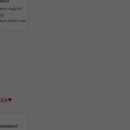
ERESŐ
apcs vágyom
egy
ásra abból már
.
KÉN
RSKERESŐ