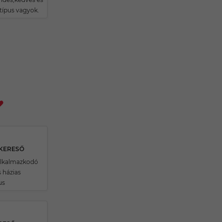
típus vagyok.
SKERESŐ
alkalmazkodó
 házias
us