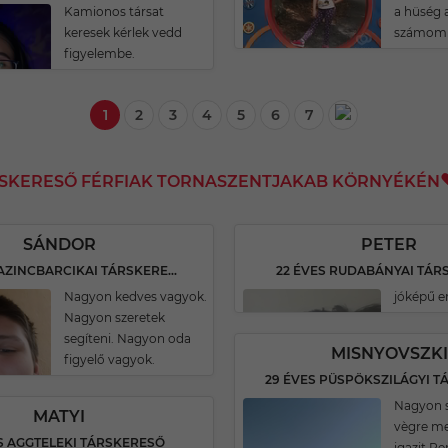
Kamionos társat
a hüség 
keresek kérlek vedd
számomr
figyelembe.
1
2
3
4
5
6
7
RSKERESŐ FÉRFIAK TORNASZENTJAKAB KÖRNYÉKÉN
SÁNDOR
PETER
18 ÉVES KAZINCBARCIKAI TÁRSKERESŐ
22 ÉVES RUDABÁNYAI TÁR
Nagyon kedves vagyok.
jóképű 
Nagyon szeretek
segíteni. Nagyon oda
MISNYOVSZKI
figyelő vagyok.
Nagyon 
MATYI
vègre me
S AGGTELEKI TÁRSKERESŐ
igazit.R