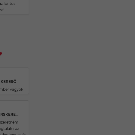
az fontos
a!
SKERESŐ
ember vagyok
29 ÉVES PÜSPÖKSZILÁGYI TÁRSKERESŐ
szeretném
gtalálni az
endes,kedves és