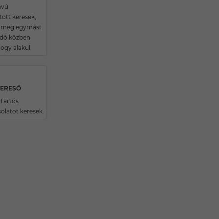
ávú
tott keresek,
k meg egymást
idő közben
hogy alakul.
KERESŐ
Tartós
olatot keresek.