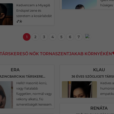
Kedvencem a Miyagi&
hűséges 
Endspiel zene és
szeretem a kosárlabdát
🏀🎤
1
2
3
4
5
6
7
I TÁRSKERESŐ NŐK TORNASZENTJAKAB KÖRNYÉKÉN
ERA
KLAU
35 ÉVES KAZINCBARCIKAI TÁRSKERESŐ
36 ÉVES SZÖGLIGETI TÁR
Helló! Hasonló korú,
Kedves 
vagy fiatalabb
humoros
független, normál vagy
empatik
vékony alkatú, fiú
ismerettségét keresem.
RENÁTA