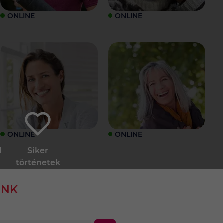
ONLINE
ONLINE
ONLINE
ONLINE
1
Siker
történetek
INK