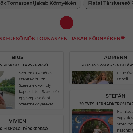
 Nők Tornaszentjakab Környékén
Fiatal Társkereső
ÁRSKERESŐ NŐK TORNASZENTJAKAB KÖRNYÉKÉN
BIUS
ADRIENN
ES MISKOLCI TÁRSKERESŐ
20 ÉVES SZALASZENDI TÁ
Szertem a zenét és
Én 18 év
szeretek bulizni.
szingli
Szeretnék komoly
kapcsolatot. Szeretnék
STEFÁN
egy szép családot.
20 ÉVES HERNÁDKÉRCSI T
Szeretnék gyereket.
Fiatalos
vagyok s
VIVIEN
szorakoz
ES MISKOLCI TÁRSKERESŐ
hasonlo 