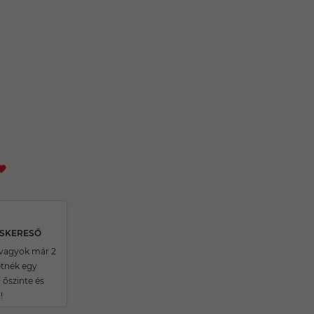
RSKERESŐ
vagyok már 2
etnék egy
i őszinte és
!