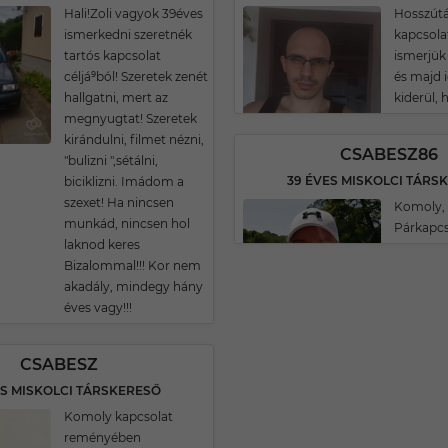
Hali!Zoli vagyok 39éves
Hosszút
ismerkedni szeretnék
kapcsola
tartós kapcsolat
ismerjü
céljá⁹ból! Szeretek zenét
és majd 
hallgatni, mert az
kiderül, 
megnyugtat! Szeretek
kirándulni, filmet nézni,
CSABESZ86
"bulizni ",sétálni,
39 ÉVES MISKOLCI TÁRS
biciklizni. Imádom a
szexet! Ha nincsen
Komoly, 
munkád, nincsen hol
Párkapcs
laknod keres
Bizalommal!!! Kor nem
akadály, mindegy hány
éves vagy!!!
CSABESZ
ES MISKOLCI TÁRSKERESŐ
Komoly kapcsolat
reményében