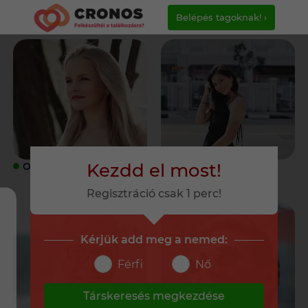
Belépés tagoknak! ›
Kezdd el most!
ONLINE
ONLINE
Regisztráció csak 1 perc!
Kérjük add meg a nemed:
Férfi
Nő
Társkeresés megkezdése