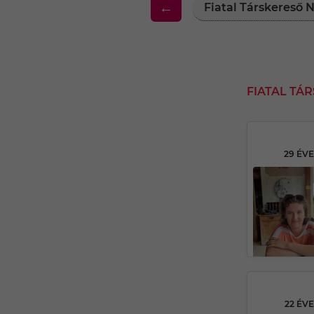
←
Fiatal Társkereső
FIATAL T
29 ÉV
22 ÉV