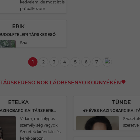
kedvelem, de most itt is
próbálkozom.
ERIK
 RUDOLFTELEPI TÁRSKERESŐ
Szia
1
2
3
4
5
6
7
I TÁRSKERESŐ NŐK LÁDBESENYŐ KÖRNYÉKÉN
ETELKA
TÜNDE
46 ÉVES KAZINCBARCIKAI TÁRSKERESŐ
Vidám, mosolygós
Sziasztok
személyiség vagyok.
szeretve l
Szeretek kirándulni és
kerékpározni.