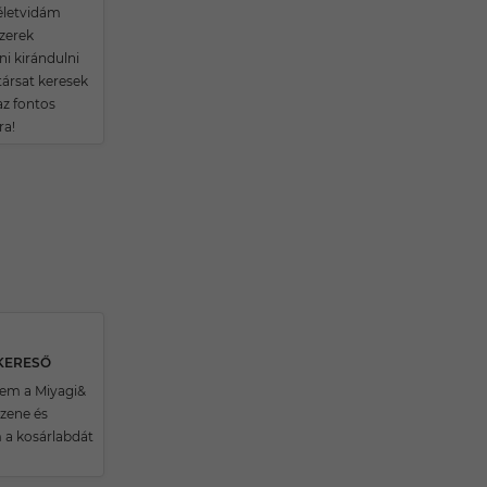
 életvidám
zerek
ni kirándulni
társat keresek
az fontos
a!
SKERESŐ
em a Miyagi&
 zene és
 a kosárlabdát