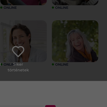
ONLINE
ONLINE
1
Siker
ONLINE
ONLINE
történetek