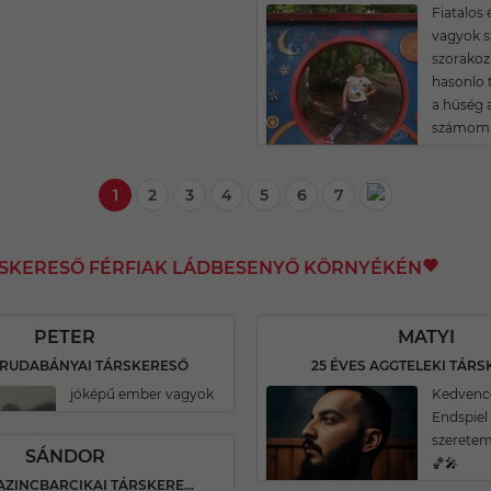
Fiatalos
vagyok s
szorakoz
hasonlo 
a hüség 
számomr
1
2
3
4
5
6
7
RSKERESŐ FÉRFIAK LÁDBESENYŐ KÖRNYÉKÉN
PETER
MATYI
S RUDABÁNYAI TÁRSKERESŐ
25 ÉVES AGGTELEKI TÁR
jóképű ember vagyok
Kedvenc
Endspiel
szeretem
SÁNDOR
🏀🎤
19 ÉVES KAZINCBARCIKAI TÁRSKERESŐ