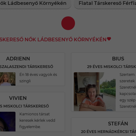
 Nők Ládbesenyő Környékén
Fiatal Társkereső Fér
RSKERESŐ NŐK LÁDBESENYŐ KÖRNYÉKÉN
ADRIENN
BIUS
 SZALASZENDI TÁRSKERESŐ
29 ÉVES MISKOLCI TÁRS
Én 18 éves vagyok és
Szertem 
szingli
szeretek 
Szeretné
kapcsola
VIVIEN
egy szép
ES MISKOLCI TÁRSKERESŐ
Szeretné
Kamionos társat
keresek kérlek vedd
STEFÁN
figyelembe.
20 ÉVES HERNÁDKÉRCSI T