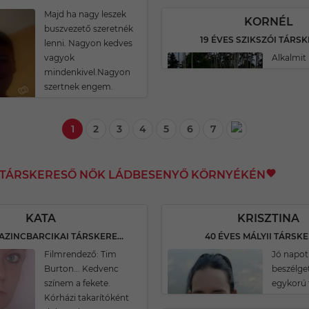
Majd ha nagy leszek
KORNÉL
buszvezető szeretnék
19 ÉVES SZIKSZÓI TÁRS
lenni. Nagyon kedves
vagyok
Alkalmit
mindenkivel.Nagyon
szertnek engem.
1
2
3
4
5
6
7
I TÁRSKERESŐ NŐK LÁDBESENYŐ KÖRNYÉKÉN
KATA
KRISZTINA
38 ÉVES KAZINCBARCIKAI TÁRSKERESŐ
40 ÉVES MÁLYII TÁRSK
Filmrendező: Tim
Jó napot
Burton... Kedvenc
beszélge
színem a fekete.
egykorú 
Kórházi takarítóként