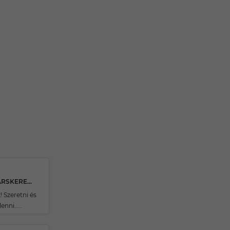
49 ÉVES KAZINCBARCIKAI TÁRSKERESŐ
! Szeretni és
enni.....