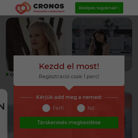
Belépés tagoknak! ›
Kezdd el most!
ONLINE
ONLINE
Regisztráció csak 1 perc!
Kérjük add meg a nemed:
N
Férfi
Nő
Társkeresés megkezdése