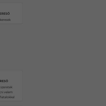
KERESŐ
 keresek
ERESŐ
 szeretek
tni velem
fiatalokkal