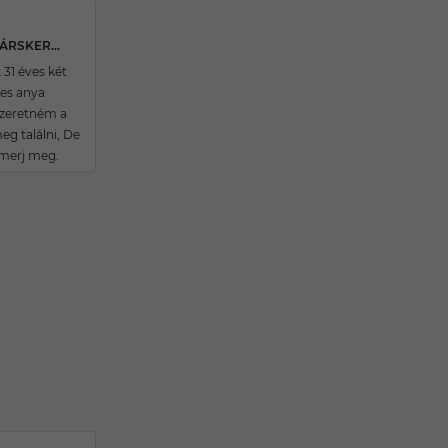
32 ÉVES SAJÓSZENTPÉTERI TÁRSKERESŐ
 31 éves két
es anya
zeretném a
g találni, De
smerj meg.