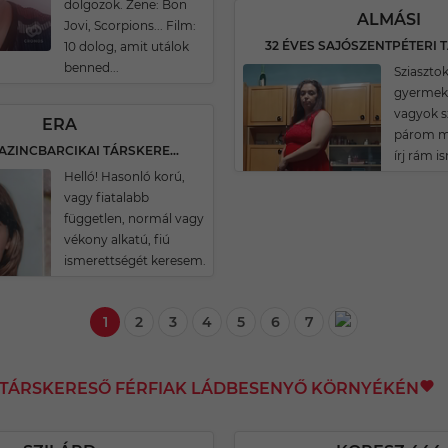
dolgozok. Zene: Bon
ALMÁSI
Jovi, Scorpions... Film:
10 dolog, amit utálok
benned...
Sziasztok
gyermek
vagyok s
ERA
párom me
36 ÉVES KAZINCBARCIKAI TÁRSKERESŐ
írj rám i
Helló! Hasonló korú,
vagy fiatalabb
független, normál vagy
vékony alkatú, fiú
ismerettségét keresem.
1
2
3
4
5
6
7
I TÁRSKERESŐ FÉRFIAK LÁDBESENYŐ KÖRNYÉKÉN