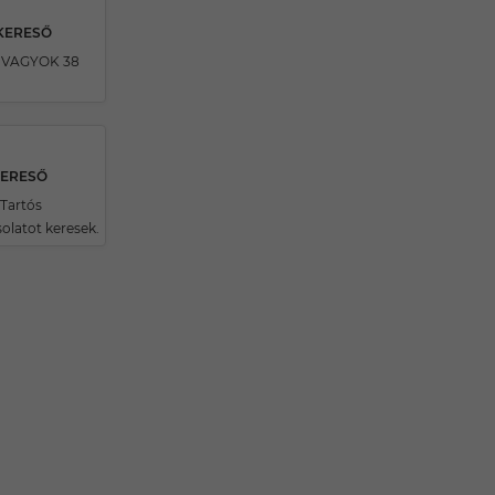
SKERESŐ
 VAGYOK 38
KERESŐ
Tartós
olatot keresek.