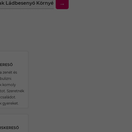
→
fiak Ládbesenyő Környékén
30 Feletti Társkereső 
KERESŐ
a zenét és
bulizni.
k komoly
tot. Szeretnék
 családot.
k gyereket.
ÁRSKERESŐ