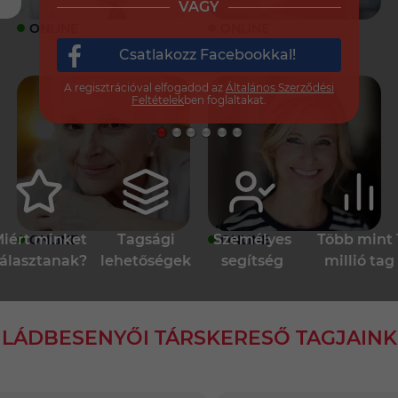
VAGY
ONLINE
ONLINE
Csatlakozz Facebookkal!
A regisztrációval elfogadod az
Általános Szerződési
Feltételek
ben foglaltakat.
iért minket
Tagsági
Személyes
Több mint 
ONLINE
ONLINE
álasztanak?
lehetőségek
segítség
millió tag
LÁDBESENYŐI TÁRSKERESŐ TAGJAINK