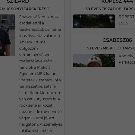
SZILÁRD
KOPESZ 444
ES MÚCSONYI TÁRSKERESŐ
39 ÉVES TISZADOBI TÁR
Sziasztok! Nem várok
RÓBERT
csodát ettől a
ÉVES
társkeresőtől, de hátha
itt is összefut valami jó.
CSABESZ86
Az ÉRV Zrt.-nél
39 ÉVES MISKOLCI TÁRS
dolgozom
vízmintavevőként,
Komoly, 
mellette levelezőn
Párkapcs
tanulok a Miskolci
Egyetem MFK karán.
Szeretek kiszabadulni a
természetbe, sétálni,
feltöltődni. Motorozom,
van két kutyusom is. A
rock zene áll közel
hozzám, de mindenevő
vagyok – ami jó, azt
hallgatom. A személyes
találkozást jobban