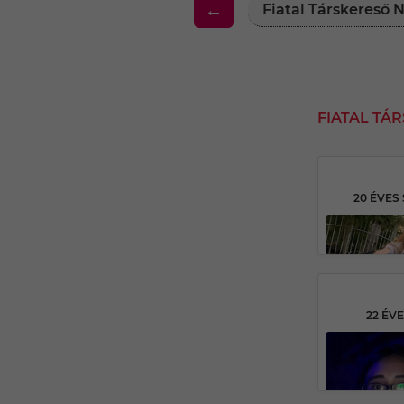
←
Fiatal Társkereső
FIATAL TÁ
20 ÉVES
22 ÉV