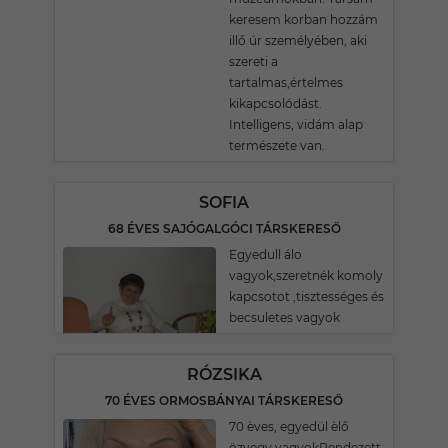
keresem korban hozzám
illő úr személyében, aki
szereti a
tartalmas,értelmes
kikapcsolódást.
Intelligens, vidám alap
természete van.
SOFIA
68 ÉVES SAJÓGALGÓCI TÁRSKERESŐ
Egyedull álo
vagyok,szeretnék komoly
kapcsotot ,tisztességes és
becsuletes vagyok
RÓZSIKA
70 ÉVES ORMOSBÁNYAI TÁRSKERESŐ
70 èves, egyedül èlő
özvegy vagyokRendezett