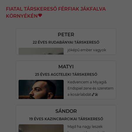
FIATAL TÁRSKERESŐ FÉRFIAK JÁKFALVA
KÖRNYÉKÉN
PETER
22 ÉVES RUDABÁNYAI TÁRSKERESŐ
jóképű ember vagyok
MATYI
25 ÉVES AGGTELEKI TÁRSKERESŐ
Kedvencem a Miyagi&
Endspiel zene és szeretem
a kosárlabdát🏀🎤
SÁNDOR
19 ÉVES KAZINCBARCIKAI TÁRSKERESŐ
Majd ha nagy leszek