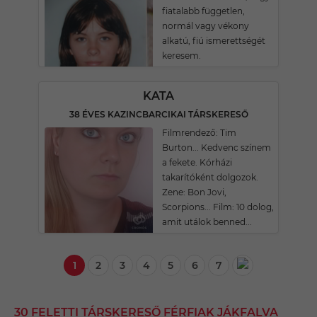
fiatalabb független,
normál vagy vékony
alkatú, fiú ismerettségét
keresem.
KATA
38 ÉVES KAZINCBARCIKAI TÁRSKERESŐ
Filmrendező: Tim
Burton... Kedvenc színem
a fekete. Kórházi
takarítóként dolgozok.
Zene: Bon Jovi,
Scorpions... Film: 10 dolog,
amit utálok benned...
1
2
3
4
5
6
7
30 FELETTI TÁRSKERESŐ FÉRFIAK JÁKFALVA