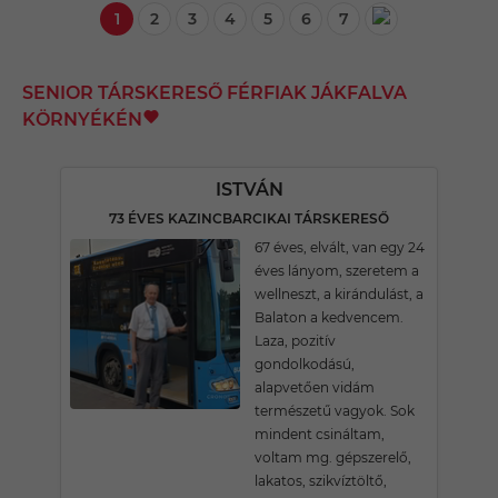
1
2
3
4
5
6
7
SENIOR TÁRSKERESŐ FÉRFIAK JÁKFALVA
KÖRNYÉKÉN
ISTVÁN
73 ÉVES KAZINCBARCIKAI TÁRSKERESŐ
67 éves, elvált, van egy 24
éves lányom, szeretem a
wellneszt, a kirándulást, a
Balaton a kedvencem.
Laza, pozitív
gondolkodású,
alapvetően vidám
természetű vagyok. Sok
mindent csináltam,
voltam mg. gépszerelő,
lakatos, szikvíztöltő,