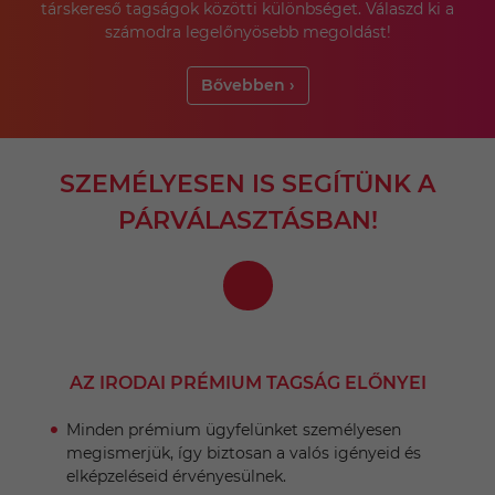
társkereső tagságok közötti különbséget. Válaszd ki a
számodra legelőnyösebb megoldást!
Bővebben ›
SZEMÉLYESEN IS SEGÍTÜNK A
PÁRVÁLASZTÁSBAN!
AZ IRODAI PRÉMIUM TAGSÁG ELŐNYEI
Minden prémium ügyfelünket személyesen
megismerjük, így biztosan a valós igényeid és
elképzeléseid érvényesülnek.