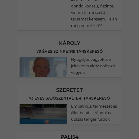
gondolkodású, őszinte,
vidám természetű
társamat keresem. Talán
még nem késő?!
KÁROLY
79 ÉVES SZINPETRII TÁRSKERESŐ
Nyugdijas vagyok, de
jelenleg is aktiv dolgozó
vagyok.
SZERETET
73 ÉVES SAJÓSZENTPÉTERI TÁRSKERESŐ
Empatikus, természet és
állat barát, kirándulás
utazás tenger fürdők
PALI54