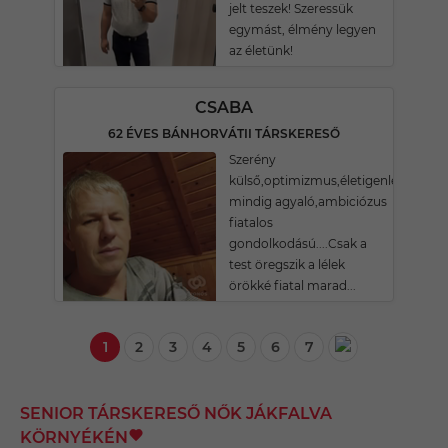
jelt teszek! Szeressük
egymást, élmény legyen
az életünk!
CSABA
62 ÉVES BÁNHORVÁTII TÁRSKERESŐ
Szerény
külső,optimizmus,életigenlés,őszinte
mindig agyaló,ambiciózus
fiatalos
gondolkodású....Csak a
test öregszik a lélek
örökké fiatal marad...
1
2
3
4
5
6
7
SENIOR TÁRSKERESŐ NŐK JÁKFALVA
KÖRNYÉKÉN