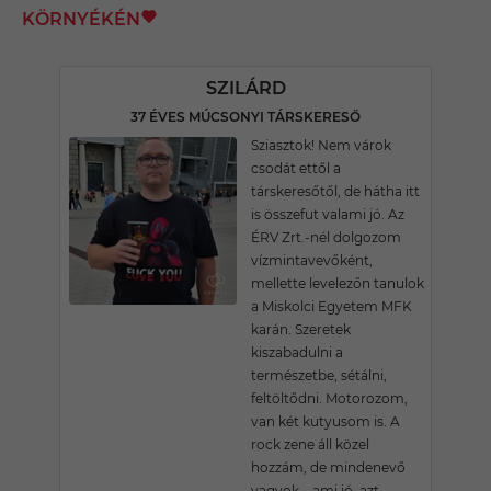
KÖRNYÉKÉN
SZILÁRD
37 ÉVES MÚCSONYI TÁRSKERESŐ
Sziasztok! Nem várok
csodát ettől a
társkeresőtől, de hátha itt
is összefut valami jó. Az
ÉRV Zrt.-nél dolgozom
vízmintavevőként,
mellette levelezőn tanulok
a Miskolci Egyetem MFK
karán. Szeretek
kiszabadulni a
természetbe, sétálni,
feltöltődni. Motorozom,
van két kutyusom is. A
rock zene áll közel
hozzám, de mindenevő
vagyok – ami jó, azt