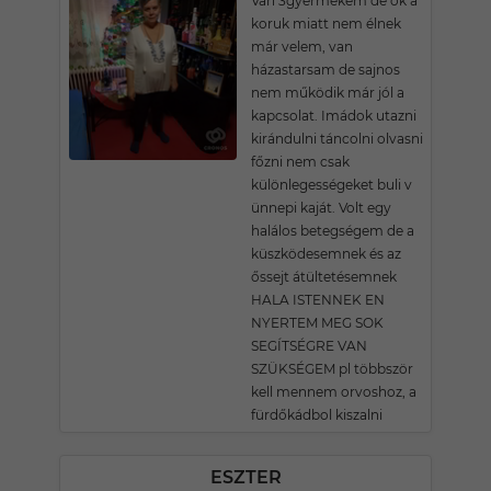
Van 3gyermekem de ők a
koruk miatt nem élnek
már velem, van
házastarsam de sajnos
nem működik már jól a
kapcsolat. Imádok utazni
kirándulni táncolni olvasni
főzni nem csak
különlegességeket buli v
ünnepi kaját. Volt egy
halálos betegségem de a
küszködesemnek és az
őssejt átültetésemnek
HALA ISTENNEK EN
NYERTEM MEG SOK
SEGÍTSÉGRE VAN
SZÜKSÉGEM pl többször
kell mennem orvoshoz, a
fürdőkádbol kiszalni
ESZTER