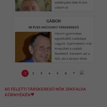
edelényben élek 10 éve
váltam el.
GÁBOR
58 ÉVES MÚCSONYI TÁRSKERESŐ
Három gyermekes
egyedülálló családapa
vagyok. Gyermekeim már
kirepültek a családi
fészekből. Keresem azt a
Nőt, aki a társam lehet.
1
2
3
4
5
6
7
60 FELETTI TÁRSKERESŐ NŐK JÁKFALVA
KÖRNYÉKÉN