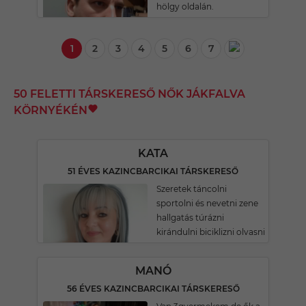
hölgy oldalán.
1
2
3
4
5
6
7
50 FELETTI TÁRSKERESŐ NŐK JÁKFALVA
KÖRNYÉKÉN
KATA
51 ÉVES KAZINCBARCIKAI TÁRSKERESŐ
Szeretek táncolni
sportolni és nevetni zene
hallgatás túrázni
kirándulni biciklizni olvasni
MANÓ
56 ÉVES KAZINCBARCIKAI TÁRSKERESŐ