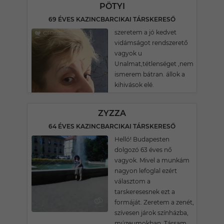
PÖTYI
69 ÉVES KAZINCBARCIKAI TÁRSKERESŐ
szeretem a jó kedvet
vidámságot rendszerető
vagyok u
Unalmat,tétlenséget ,nem
ismerem bátran. állok a
kihivások elé.
ZYZZA
64 ÉVES KAZINCBARCIKAI TÁRSKERESŐ
Helló! Budapesten
dolgozó 63 éves nő
vagyok. Mivel a munkám
nagyon lefoglal ezért
választom a
tarskeresesnek ezt a
formáját. Zeretem a zenét,
szívesen járok színházba,
múzeumokban. Társam