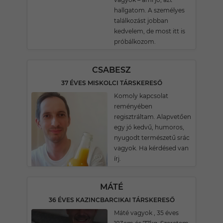
hallgatom. A személyes
találkozást jobban
kedvelem, de most itt is
próbálkozom.
CSABESZ
37 ÉVES MISKOLCI TÁRSKERESŐ
Komoly kapcsolat
reményében
regisztráltam. Alapvetően
egy jó kedvű, humoros,
nyugodt természetű srác
vagyok. Ha kérdésed van
írj.
MÁTÉ
36 ÉVES KAZINCBARCIKAI TÁRSKERESŐ
Máté vagyok , 35 éves