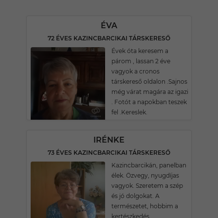
ÉVA
72 ÉVES KAZINCBARCIKAI TÁRSKERESŐ
Évek óta keresem a
párom , lassan 2 éve
vagyok a cronos
társkereső oldalon .Sajnos
még várat magára az igazi
. Fotót a napokban teszek
fel .Kereslek.
IRÉNKE
73 ÉVES KAZINCBARCIKAI TÁRSKERESŐ
Kazincbarcikán, panelban
élek. Özvegy, nyugdíjas
vagyok. Szeretem a szép
és jó dolgokat. A
természetet, hobbim a
kertészkedés.