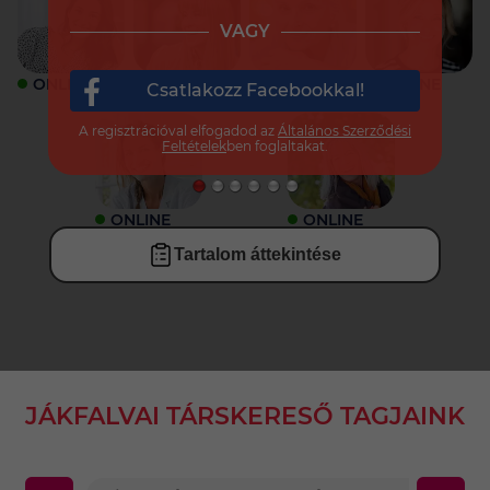
VAGY
ONLINE
ONLINE
ONLINE
ONLINE
Csatlakozz Facebookkal!
A regisztrációval elfogadod az
Általános Szerződési
Feltételek
ben foglaltakat.
ONLINE
ONLINE
Tartalom áttekintése
JÁKFALVAI TÁRSKERESŐ TAGJAINK