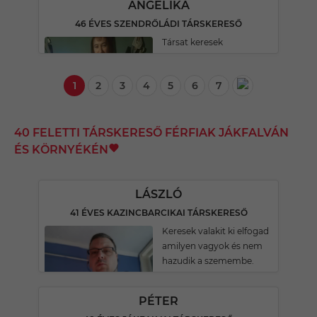
ANGELIKA
46 ÉVES SZENDRŐLÁDI TÁRSKERESŐ
Társat keresek
1
2
3
4
5
6
7
40 FELETTI TÁRSKERESŐ FÉRFIAK JÁKFALVÁN
ÉS KÖRNYÉKÉN
LÁSZLÓ
41 ÉVES KAZINCBARCIKAI TÁRSKERESŐ
Keresek valakit ki elfogad
amilyen vagyok és nem
hazudik a szemembe.
PÉTER