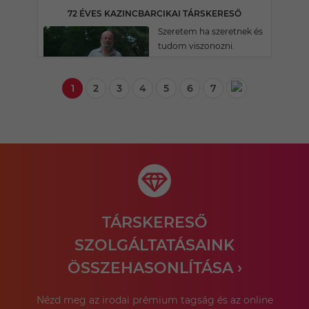
72 ÉVES KAZINCBARCIKAI TÁRSKERESŐ
Szeretem ha szeretnek és
tudom viszonozni.
1
2
3
4
5
6
7
TÁRSKERESŐ
SZOLGÁLTATÁSAINK
ÖSSZEHASONLÍTÁSA ›
Nézd meg az irodai prémium tagság és az online