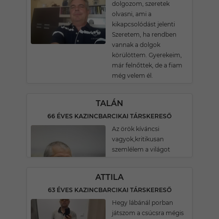
dolgozom, szeretek
olvasni, ami a
kikapcsolódást jelenti
Szeretem, ha rendben
vannak a dolgok
körülöttem. Gyerekeim,
már felnőttek, de a fiam
még velem él.
TALÁN
66 ÉVES KAZINCBARCIKAI TÁRSKERESŐ
Az örök kíváncsi
vagyok,kritikusan
szemlélem a világot
ATTILA
63 ÉVES KAZINCBARCIKAI TÁRSKERESŐ
Hegy lábánál porban
játszom a csúcsra mégis