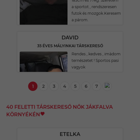
183cm és 77kg. Szeretem
a sportot , rendszeresen
futok és mozgok.Keresem
a párom.
DAVID
35 ÉVES MÁLYINKAI TÁRSKERESŐ
Rendes , kedves , imàdom
ternészetet ! Sportos pasi
vagyok
1
2
3
4
5
6
7
40 FELETTI TÁRSKERESŐ NŐK JÁKFALVA
KÖRNYÉKÉN
ETELKA