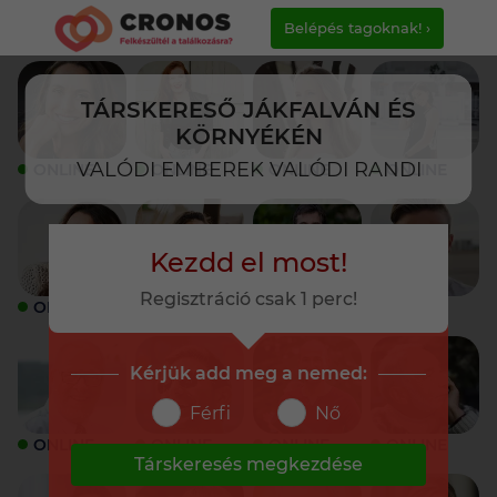
Belépés tagoknak! ›
TÁRSKERESŐ JÁKFALVÁN ÉS
KÖRNYÉKÉN
VALÓDI EMBEREK VALÓDI RANDI
ONLINE
ONLINE
ONLINE
ONLINE
Kezdd el most!
Regisztráció csak 1 perc!
ONLINE
ONLINE
ONLINE
ONLINE
Kérjük add meg a nemed:
Férfi
Nő
ONLINE
ONLINE
ONLINE
ONLINE
Társkeresés megkezdése