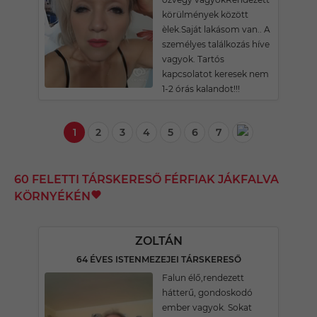
körülmények között
èlek.Saját lakásom van.. A
személyes találkozás híve
vagyok. Tartós
kapcsolatot keresek nem
1-2 órás kalandot!!!
1
2
3
4
5
6
7
60 FELETTI TÁRSKERESŐ FÉRFIAK JÁKFALVA
KÖRNYÉKÉN
ZOLTÁN
64 ÉVES ISTENMEZEJEI TÁRSKERESŐ
Falun élő,rendezett
hátterű, gondoskodó
ember vagyok. Sokat