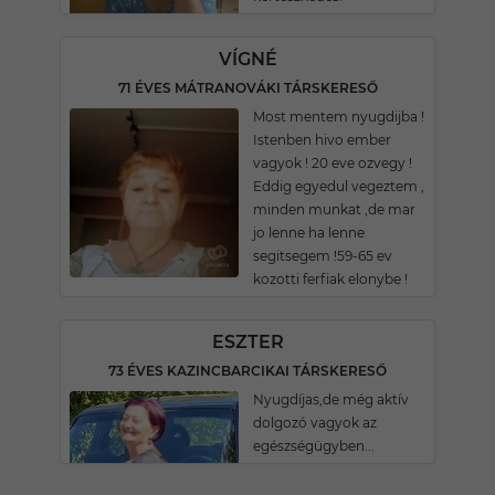
VÍGNÉ
71 ÉVES MÁTRANOVÁKI TÁRSKERESŐ
Most mentem nyugdijba !
Istenben hivo ember
vagyok ! 20 eve ozvegy !
Eddig egyedul vegeztem ,
minden munkat ,de mar
jo lenne ha lenne
segitsegem !59-65 ev
kozotti ferfiak elonybe !
ESZTER
73 ÉVES KAZINCBARCIKAI TÁRSKERESŐ
Nyugdíjas,de még aktív
dolgozó vagyok az
egészségügyben...