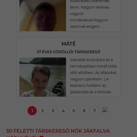
buszvezető szeretnék
lenni. Nagyon kedves
vagyok
mindenkivel.Nagyon
szertnek engem.
MÁTÉ
27 ÉVES GÖDÖLLŐI TÁRSKERESŐ
Szeretek kirándulni és a
természetben minél több
időt eltölteni. Az állatokat
nagyon szeretem :) A
kedvenc hobbim az
íjászkodás és a fotózás.
1
2
3
4
5
6
7
30 FELETTI TÁRSKERESŐ NŐK JÁKFALVA