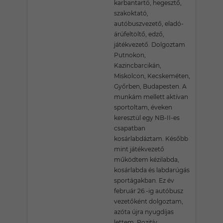
karbantartó, hegesztő,
szakoktató,
autóbuszvezető, eladó-
árúfeltöltő, edző,
játékvezető. Dolgoztam
Putnokon,
Kazincbarcikán,
Miskolcon, Kecskeméten,
Győrben, Budapesten. A
munkám mellett aktívan
sportoltam, éveken
keresztül egy NB-II-es
csapatban
kosárlabdáztam. Később
mint játékvezető
működtem kézilabda,
kosárlabda és labdarúgás
sportágakban. Ez év
február 26.-ig autóbusz
vezetőként dolgoztam,
azóta újra nyugdíjas
lettem. Pozitív