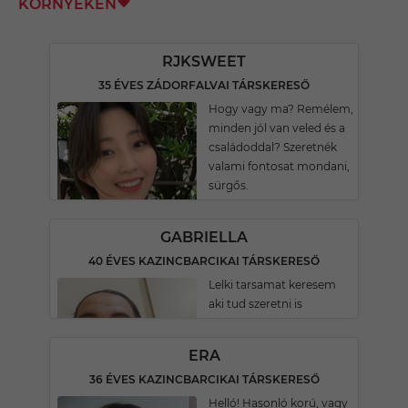
KÖRNYÉKÉN
RJKSWEET
35 ÉVES ZÁDORFALVAI TÁRSKERESŐ
Hogy vagy ma? Remélem,
minden jól van veled és a
családoddal? Szeretnék
valami fontosat mondani,
sürgős.
GABRIELLA
40 ÉVES KAZINCBARCIKAI TÁRSKERESŐ
Lelki tarsamat keresem
aki tud szeretni is
ERA
36 ÉVES KAZINCBARCIKAI TÁRSKERESŐ
Helló! Hasonló korú, vagy