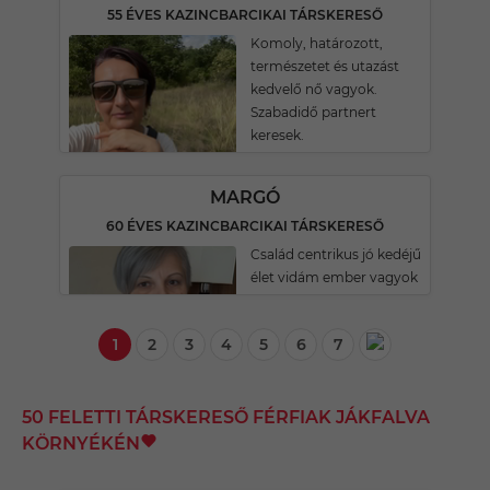
55 ÉVES KAZINCBARCIKAI TÁRSKERESŐ
Komoly, határozott,
természetet és utazást
kedvelő nő vagyok.
Szabadidő partnert
keresek.
MARGÓ
60 ÉVES KAZINCBARCIKAI TÁRSKERESŐ
Család centrikus jó kedéjű
élet vidám ember vagyok
1
2
3
4
5
6
7
50 FELETTI TÁRSKERESŐ FÉRFIAK JÁKFALVA
KÖRNYÉKÉN