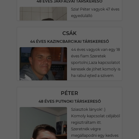
48 ÉVES JÁKFALVAI TÁRSKERESŐ
Szia! Péter vagyok 47 éves
egyedülálló
CSÁK
44 ÉVES KAZINCBARCIKAI TÁRSKERESŐ
44 éves vagyok van egy 18
éves fiam.Szeretek
sportolni,Laza kapcsolatot
keresek de jöhet komoly is
ha rabul ejted a szívem.
PÉTER
48 ÉVES PUTNOKI TÁRSKERESŐ
Sziasztok lányok! :)
Komoly kapcsolat céljából
regisztráltam itt.
Szeretnék végre
megállapodni egy kedves