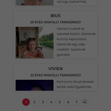
van egy szabad hely
BIUS
29 ÉVES MISKOLCI TÁRSKERESŐ
Szertem a zenét és
szeretek bulizni. Szeretnék
komoly kapcsolatot.
Szeretnék egy szép
családot. Szeretnék
gyereket.
VIVIEN
22 ÉVES MISKOLCI TÁRSKERESŐ
Kamionos társat keresek
kérlek vedd figyelembe.
1
2
3
4
5
6
7