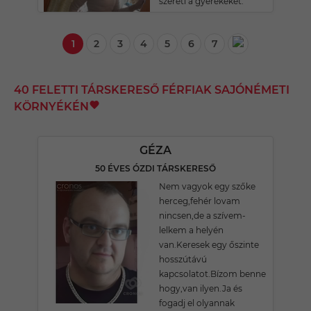
szereti a gyerekeket.
1
2
3
4
5
6
7
40 FELETTI TÁRSKERESŐ FÉRFIAK SAJÓNÉMETI
KÖRNYÉKÉN
GÉZA
50 ÉVES ÓZDI TÁRSKERESŐ
Nem vagyok egy szőke
herceg,fehér lovam
nincsen,de a szívem-
lelkem a helyén
van.Keresek egy őszinte
hosszútávú
kapcsolatot.Bízom benne
hogy,van ilyen.Ja és
fogadj el olyannak