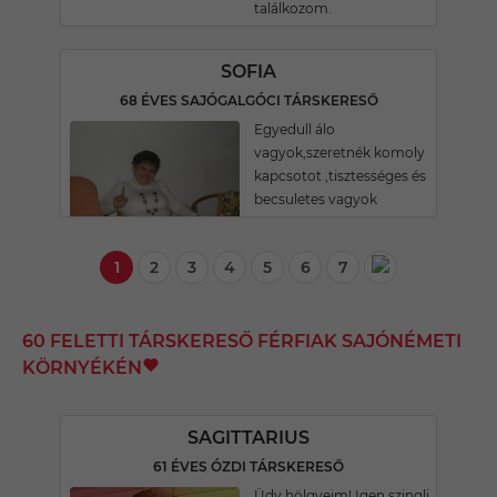
találkozom.
SOFIA
68 ÉVES SAJÓGALGÓCI TÁRSKERESŐ
Egyedull álo
vagyok,szeretnék komoly
kapcsotot ,tisztességes és
becsuletes vagyok
1
2
3
4
5
6
7
60 FELETTI TÁRSKERESŐ FÉRFIAK SAJÓNÉMETI
KÖRNYÉKÉN
SAGITTARIUS
61 ÉVES ÓZDI TÁRSKERESŐ
Üdv hölgyeim! Igen,szingli