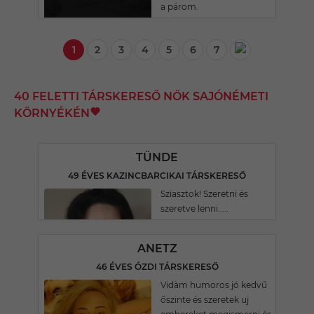
a párom.
1
2
3
4
5
6
7
40 FELETTI TÁRSKERESŐ NŐK SAJÓNÉMETI
KÖRNYÉKÉN
TÜNDE
49 ÉVES KAZINCBARCIKAI TÁRSKERESŐ
Sziasztok! Szeretni és
szeretve lenni.....
ANETZ
46 ÉVES ÓZDI TÁRSKERESŐ
Vidàm humoros jó kedvű
őszinte és szeretek uj