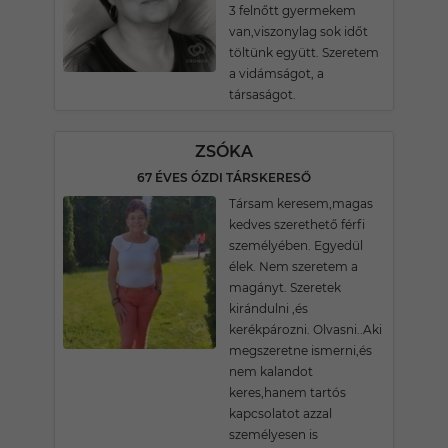
3 felnőtt gyermekem
van,viszonylag sok időt
töltünk együtt. Szeretem
a vidámságot, a
társaságot.
ZSÓKA
67 ÉVES ÓZDI TÁRSKERESŐ
Társam keresem,magas
kedves szerethető férfi
személyében. Egyedül
élek. Nem szeretem a
magányt. Szeretek
kirándulni ,és
kerékpározni. Olvasni..Aki
megszeretne ismerni,és
nem kalandot
keres,hanem tartós
kapcsolatot azzal
személyesen is