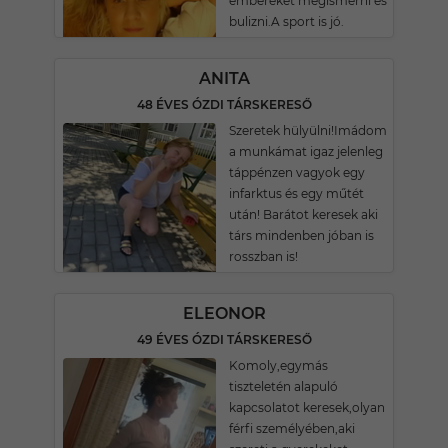
embereket megismerni és
bulizni.A sport is jó.
ANITA
48 ÉVES ÓZDI TÁRSKERESŐ
Szeretek hülyülni!Imádom
a munkámat igaz jelenleg
táppénzen vagyok egy
infarktus és egy műtét
után! Barátot keresek aki
társ mindenben jóban is
rosszban is!
ELEONOR
49 ÉVES ÓZDI TÁRSKERESŐ
Komoly,egymás
tiszteletén alapuló
kapcsolatot keresek,olyan
férfi személyében,aki