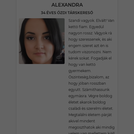
ALEXANDRA
34 ÉVES ÓZDI TÁRSKERESŐ
Szandi vagyok. Elvàlt! Van
kettö fiam. Egyedül
nagyon rossz. Vàgyok rà
hogy szeressenek, ès aki
engem szeret azt èn is
tudom viszonozni. Nem
kèrek sokat. Fogadjàk el
hogy van kettö
gyermekem.
Öszintesèg,bizalom, az
hogy jóban rosszban
egyutt. Szàmithassunk
egymàsra. Végre boldog
èletet akarok boldog
csalàdi ès szerelmi èletet.
Megtalálni èletem pàrjàt
akivel mindent
megoszthatok aki mindig
velem van mellettem kiàll