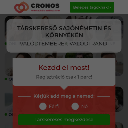
Belépés tagoknak! ›
TÁRSKERESŐ SAJÓNÉMETIN ÉS
KÖRNYÉKÉN
VALÓDI EMBEREK VALÓDI RANDI
ONLINE
ONLINE
ONLINE
ONLINE
Kezdd el most!
Regisztráció csak 1 perc!
ONLINE
ONLINE
ONLINE
ONLINE
Kérjük add meg a nemed:
Férfi
Nő
ONLINE
ONLINE
ONLINE
ONLINE
Társkeresés megkezdése