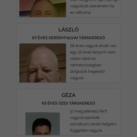
vagyok,és szeretném ha
ez változna.
LÁSZLÓ
67 ÉVES SERÉNYFALVAI TÁRSKERESŐ
58 éves vagyok elvált van
egy 20 éves lányom nem
velem lakik én
németországban
dolgozok hegesztő
vagyok
GÉZA
63 ÉVES ÓZDI TÁRSKERESŐ
jó meg jelenésű férfi
vagyok szeretek
szórakozni zenét halgatni
független vagyok