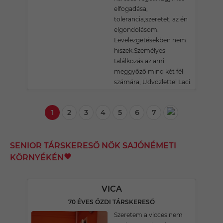
elfogadása,
tolerancia,szeretet, az én
elgondolásom.
Levelezgetésekben nem
hiszek.Személyes
találkozás az ami
meggyőző mind két fél
számára, Üdvözlettel Laci.
1
2
3
4
5
6
7
SENIOR TÁRSKERESŐ NŐK SAJÓNÉMETI
KÖRNYÉKÉN
VICA
70 ÉVES ÓZDI TÁRSKERESŐ
Szeretem a vicces nem