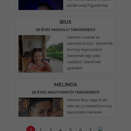
kérlek vedd figyelembe.
BIUS
29 ÉVES MISKOLCI TÁRSKERESŐ
Szertem a zenét és
szeretek bulizni. Szeretnék
komoly kapcsolatot.
Szeretnék egy szép
családot. Szeretnék
gyereket.
MELINDA
26 ÉVES NAGYVISNYÓI TÁRSKERESŐ
Kedves lány vagyok aki
tele van jó kedvel Komoly
kapcsolatot keresek
1
2
3
4
5
6
7