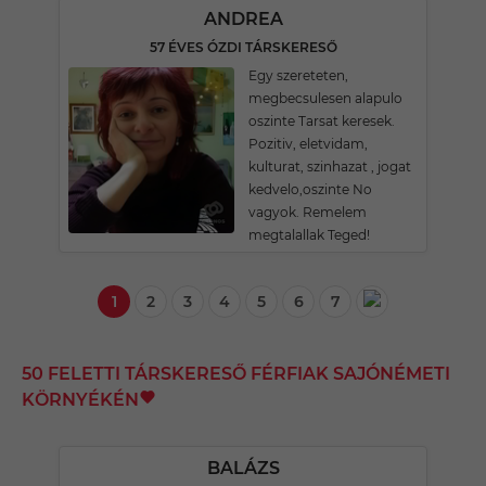
ANDREA
57 ÉVES ÓZDI TÁRSKERESŐ
Egy szereteten,
megbecsulesen alapulo
oszinte Tarsat keresek.
Pozitiv, eletvidam,
kulturat, szinhazat , jogat
kedvelo,oszinte No
vagyok. Remelem
megtalallak Teged!
1
2
3
4
5
6
7
50 FELETTI TÁRSKERESŐ FÉRFIAK SAJÓNÉMETI
KÖRNYÉKÉN
BALÁZS