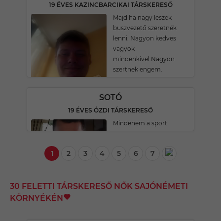
19 ÉVES KAZINCBARCIKAI TÁRSKERESŐ
Majd ha nagy leszek
buszvezető szeretnék
lenni. Nagyon kedves
vagyok
mindenkivel.Nagyon
szertnek engem.
SOTÓ
19 ÉVES ÓZDI TÁRSKERESŐ
Mindenem a sport
1
2
3
4
5
6
7
30 FELETTI TÁRSKERESŐ NŐK SAJÓNÉMETI
KÖRNYÉKÉN