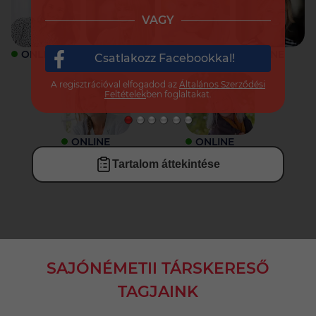
VAGY
ONLINE
ONLINE
ONLINE
ONLINE
Csatlakozz Facebookkal!
A regisztrációval elfogadod az
Általános Szerződési
Feltételek
ben foglaltakat.
ONLINE
ONLINE
Tartalom áttekintése
SAJÓNÉMETII TÁRSKERESŐ
TAGJAINK