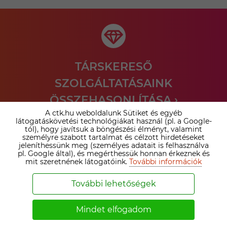
TÁRSKERESŐ
SZOLGÁLTATÁSAINK
ÖSSZEHASONLÍTÁSA ›
A ctk.hu weboldalunk Sütiket és egyéb
látogatáskövetési technológiákat használ (pl. a Google-
Nézd meg az irodai prémium tagság és az online
tól), hogy javítsuk a böngészési élményt, valamint
társkereső tagságok közötti különbséget. Válaszd ki a
személyre szabott tartalmat és célzott hirdetéseket
számodra legelőnyösebb megoldást!
jeleníthessünk meg (személyes adatait is felhasználva
pl. Google által), és megérthessük honnan érkeznek és
mit szeretnének látogatóink.
További információk
Bővebben ›
További lehetőségek
Mindet elfogadom
SZEMÉLYESEN IS SEGÍTÜNK A