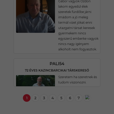
Gábor vagyok Ózdon
lakom egyedül élek
szeretek fürdőbe járni
imádom a jó meleg
termál vizet jókat enni
utazgatni társat keresek
gyermekem nincs
egyszerű emberke vagyok
nincs nagy igényem
alkoholt nem fogyasztok.
PALI54
72 ÉVES KAZINCBARCIKAI TÁRSKERESŐ
Szeretem ha szeretnek és
tudom viszonozni.
1
2
3
4
5
6
7