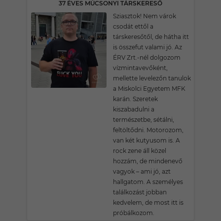
37 ÉVES MÚCSONYI TÁRSKERESŐ
Sziasztok! Nem várok
csodát ettől a
társkeresőtől, de hátha itt
is összefut valami jó. Az
ÉRV Zrt.-nél dolgozom
vízmintavevőként,
mellette levelezőn tanulok
a Miskolci Egyetem MFK
karán. Szeretek
kiszabadulni a
természetbe, sétálni,
feltöltődni. Motorozom,
van két kutyusom is. A
rock zene áll közel
hozzám, de mindenevő
vagyok – ami jó, azt
hallgatom. A személyes
találkozást jobban
kedvelem, de most itt is
próbálkozom.