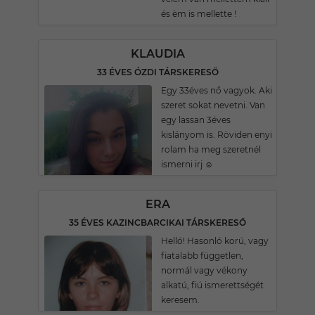
és èm is mellette !
KLAUDIA
33 ÉVES ÓZDI TÁRSKERESŐ
Egy 33éves nő vagyok. Aki
szeret sokat nevetni. Van
egy lassan 3éves
kislányom is. Röviden enyi
rolam ha meg szeretnél
ismerni irj ☺️
ERA
35 ÉVES KAZINCBARCIKAI TÁRSKERESŐ
Helló! Hasonló korú, vagy
fiatalabb független,
normál vagy vékony
alkatú, fiú ismerettségét
keresem.