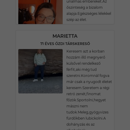
unalmas embereket.Az
őszinteség a bizalom
alapja.Egészséges lélekkel
szép az élet.
MARIETTA
71 ÉVES ÓZDI TÁRSKERESŐ
Keresem azt a korban
hozzám illő megnyerő
külsővel rendelkező
férfit,aki még tud
szeretni.Koromnál fogva
már csak a nyugodt életet
keresem.Szeretem a régi
retró zenét,finomat
főzök.Sportolni,hegyet
mászni nem
tudok.Meleg,gyógyvizes
fürdőkben lubickolni.A
dohányzás és az