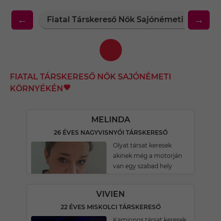
←
→
Fiatal Társkereső Nők Sajónémeti Környé
FIATAL TÁRSKERESŐ NŐK SAJÓNÉMETI
KÖRNYÉKÉN
MELINDA
26 ÉVES NAGYVISNYÓI TÁRSKERESŐ
Olyat társat keresek
akinek még a motorján
van egy szabad hely
VIVIEN
22 ÉVES MISKOLCI TÁRSKERESŐ
Kamionos társat keresek