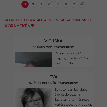
1
2
3
4
5
6
7
60 FELETTI TÁRSKERESŐ NŐK SAJÓNÉMETI
KÖRNYÉKÉN
VICUSKA
63 ÉVES ÓZDI TÁRSKERESŐ
Vidám természetű
vagyok, szeretek sétálni a
tóparton ülni.
ÉVA
64 ÉVES KELEMÉRI TÁRSKERESŐ
Egy csendes, kis faluban
élek és dolgozom.
Szeretem a természetet,
kertészkedést, a virágokat.