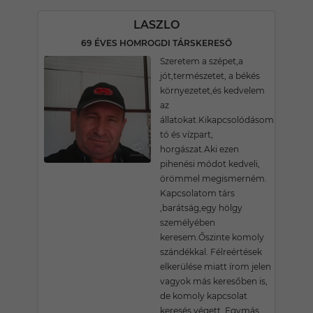
LASZLO
69 ÉVES HOMROGDI TÁRSKERESŐ
Szeretem a szépet,a
jót,természetet, a békés
környezetet,és kedvelem
az
állatokat.Kikapcsolódásom
tó és vízpart,
horgászat.Aki ezen
pihenési módot kedveli,
örömmel megismerném.
Kapcsolatom társ
,barátság,egy hölgy
személyében
keresem.Őszinte komoly
szándékkal. Félreértések
elkerülése miatt írom jelen
vagyok más keresőben is,
de komoly kapcsolat
keresés végett .Egymás