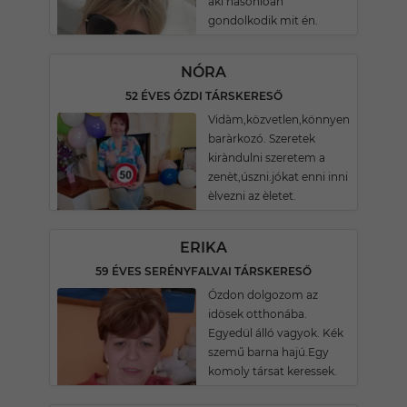
aki hasonlóan
gondolkodik mit én.
NÓRA
52 ÉVES ÓZDI TÁRSKERESŐ
Vidàm,közvetlen,könnyen
baràrkozó. Szeretek
kiràndulni szeretem a
zenèt,úszni.jókat enni inni
èlvezni az èletet.
ERIKA
59 ÉVES SERÉNYFALVAI TÁRSKERESŐ
Ózdon dolgozom az
idösek otthonába.
Egyedül álló vagyok. Kék
szemű barna hajú.Egy
komoly társat keressek.