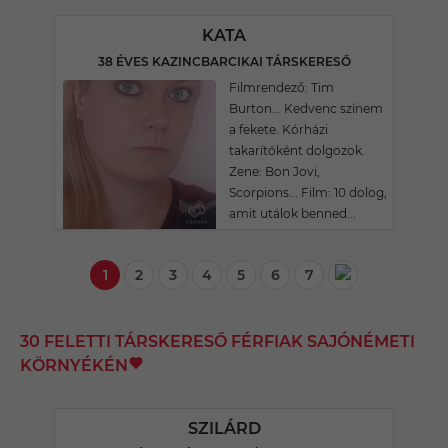
KATA
38 ÉVES KAZINCBARCIKAI TÁRSKERESŐ
Filmrendező: Tim
Burton... Kedvenc színem
a fekete. Kórházi
takarítóként dolgozok.
Zene: Bon Jovi,
Scorpions... Film: 10 dolog,
amit utálok benned...
1
2
3
4
5
6
7
30 FELETTI TÁRSKERESŐ FÉRFIAK SAJÓNÉMETI
KÖRNYÉKÉN
SZILÁRD