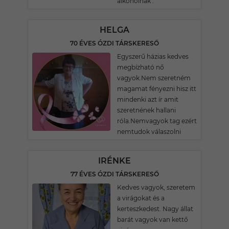
alkoholnak .
HELGA
70 ÉVES ÓZDI TÁRSKERESŐ
Egyszerű házias kedves
megbízható nő
vagyok.Nem szeretném
magamat fényezni hisz itt
mindenki azt ír amit
szeretnének hallani
róla.Nemvagyok tag ezért
nemtudok válaszolni
IRÉNKE
77 ÉVES ÓZDI TÁRSKERESŐ
Kedves vagyok, szeretem
a virágokat és a
kerteszkedest. Nagy állat
barát vagyok van kettő