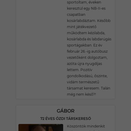
sportoltam, éveken
keresztül egy NB-II-es
csapatban
kosárlabdáztam. Később
mint játékvezető
működtem kézilabda,
kosárlabda és labdarúgás
sportágakban. Ez év
február 26.-ig autóbusz
vezetőként dolgoztam,
azóta újra nyugdíjas
lettem. Pozitív
gondolkodású, őszinte,
vidám természetű
társamat keresem. Talán
még nem késő?!
GÁBOR
72 ÉVES ÓZDI TÁRSKERESŐ
Köszöntök mindenkit