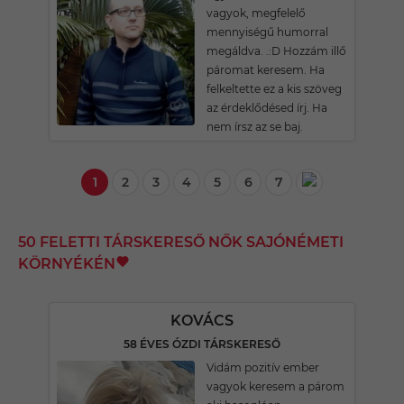
vagyok, megfelelő
mennyiségű humorral
megáldva. .:D Hozzám illő
páromat keresem. Ha
felkeltette ez a kis szöveg
az érdeklődésed írj. Ha
nem írsz az se baj.
1
2
3
4
5
6
7
50 FELETTI TÁRSKERESŐ NŐK SAJÓNÉMETI
KÖRNYÉKÉN
KOVÁCS
58 ÉVES ÓZDI TÁRSKERESŐ
Vidám pozitív ember
vagyok keresem a párom