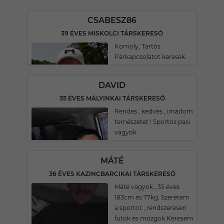
CSABESZ86
39 ÉVES MISKOLCI TÁRSKERESŐ
Komoly, Tartós
Párkapcsolatot keresek.
DAVID
35 ÉVES MÁLYINKAI TÁRSKERESŐ
Rendes , kedves , imàdom
ternészetet ! Sportos pasi
vagyok
MÁTÉ
36 ÉVES KAZINCBARCIKAI TÁRSKERESŐ
Máté vagyok , 35 éves
183cm és 77kg. Szeretem
a sportot , rendszeresen
futok és mozgok.Keresem