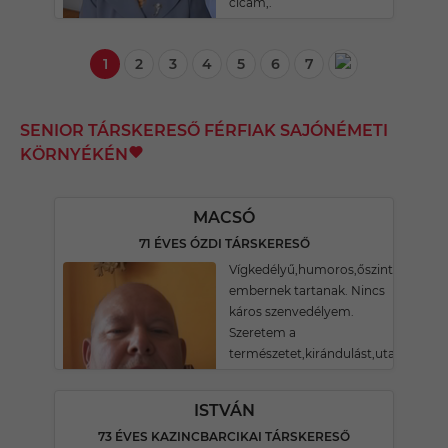
cicám,.
1
2
3
4
5
6
7
SENIOR TÁRSKERESŐ FÉRFIAK SAJÓNÉMETI
KÖRNYÉKÉN
MACSÓ
71 ÉVES ÓZDI TÁRSKERESŐ
Vígkedélyű,humoros,őszinte
embernek tartanak. Nincs
káros szenvedélyem.
Szeretem a
természetet,kirándulást,utazást.
ISTVÁN
73 ÉVES KAZINCBARCIKAI TÁRSKERESŐ