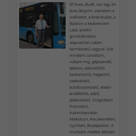
67 éves, elvált, van egy 24
éves lányom, szeretem a
wellneszt, a kirándulást, a
Balaton a kedvencem.
Laza, pozitív
gondolkodású,
alapvetően vidám
természetű vagyok. Sok
mindent csináltam,
voltam mg. gépszerelő,
lakatos, szikvíztöltő,
karbantartó, hegesztő,
szakoktató,
autóbuszvezető, eladó-
árúfeltöltő, edző,
játékvezető. Dolgoztam
Putnokon,
Kazincbarcikán,
Miskolcon, Kecskeméten,
Győrben, Budapesten. A
munkám mellett aktívan