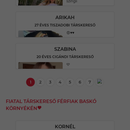
szingli
ARIKAH
27 ÉVES TISZADOBI TÁRSKERESŐ
😍♥️♥️
SZABINA
20 ÉVES CIGÁNDI TÁRSKERESŐ
🩷
1
2
3
4
5
6
7
FIATAL TÁRSKERESŐ FÉRFIAK BASKÓ
KÖRNYÉKÉN
KORNÉL