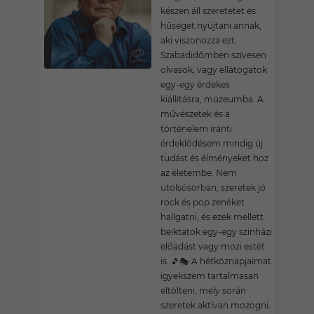
készen áll szeretetet és
hűséget nyújtani annak,
aki viszonozza ezt.
Szabadidőmben szívesen
olvasok, vagy ellátogatok
egy-egy érdekes
kiállításra, múzeumba. A
művészetek és a
történelem iránti
érdeklődésem mindig új
tudást és élményeket hoz
az életembe. Nem
utolsósorban, szeretek jó
rock és pop zenéket
hallgatni, és ezek mellett
beiktatok egy-egy színházi
előadást vagy mozi estét
is. 🎵🎭 A hétköznapjaimat
igyekszem tartalmasan
eltölteni, mely során
szeretek aktívan mozogni.