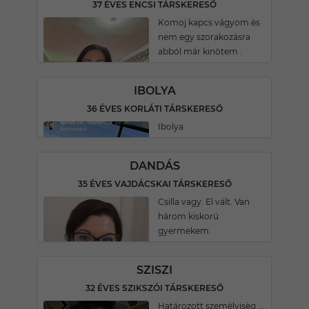
37 ÉVES ENCSI TÁRSKERESŐ
Komoj kapcs vágyom ès
nem egy szorakozásra
abból már kinötem .
IBOLYA
36 ÉVES KORLÁTI TÁRSKERESŐ
Ibolya
DANDÁS
35 ÉVES VAJDÁCSKAI TÁRSKERESŐ
Csilla vagy. El vált. Van
három kiskorú
gyermekem.
SZISZI
32 ÉVES SZIKSZÓI TÁRSKERESŐ
Határozott szemèlyisèg ...