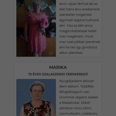
lenni .olyan ferfivel aki az
elet hatra levo eveibensok
szeretetet megertest
egymast segitve tudnank
elni ..hisz az elet annyi
megprobaltatasat kellet
mar megelnem .most
mar csak jobbat szeretnek
elni.ha teis igy gondolod
akkor jelentkez .
MARIKA
72 ÉVES SZALASZENDI TÁRSKERESŐ
Nyugdíjasként aktívan
élem életem. Többféle
elfoglaltságom van,
örömmel végzem ezeket
a feladatokat. Ebből
adódóan nincs időm,
szomorkodni, unatkozni.