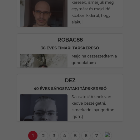
keresek, ismerjük meg
egymást és majd idő
közben kiderül, hogy
alakul.
ROBAG88
38 ÉVES TIMÁRI TÁRSKERESŐ
Majd ha összeszedtem a
gondolataim...
DEZ
40 ÉVES SÁROSPATAKI TÁRSKERESŐ
Sziasztok! Akinek van
kedve beszélgetni,
ismerkedni nyugodtan
írjon :)
1
2
3
4
5
6
7