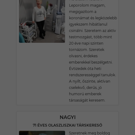
Leporolom magam,
megigazítom a
koronámat és legközelebb
igyekszem hibátlanul
csinálni. Szeretem az aktív
testmozgást, több mint
20 éve napi szinten
tornázom. Szeretek
olvasni, érdekes
emberekkel beszélgetni.
Évtizedek óta heti
rendszerességgel tanulok.
A nyílt, őszinte, aktívan
cselekvő, derűs, jó
humorú emberek
társaságát keresem.
NAGYI
71 ÉVES OLASZLISZKAI TÁRSKERESŐ
Szeretnek meg boldog