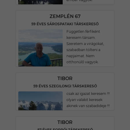
ZEMPLÉN 67
59 ÉVES SÁROSPATAKI TÁRSKERESŐ
Független férfiként
keresem társam.
Szeretem a virágokat,
szabadban tölteni a
napjaimat. Nem
otthonülő vagyok.
TIBOR
59 ÉVES SZEGILONGI TÁRSKERESŐ
csak az igazat keresem !!!
olyan valakit keresek
akinek van szabadideje !!!
TIBOR
57 ÉVES FORRÓI TÁRSKERESŐ