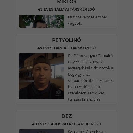
MIKLÓS
49 ÉVES TÁLLYAI TÁRSKERESŐ
Őszinte rendes ember
vagyok.
PETYOLINÓ
45 ÉVES TARCALI TÁRSKERESŐ
Èn Péter vagyok Tarcalról
Egyedülálló vagyok
Nyíregyházán dolgozok a
Legó gyárba
szabadidőmben szeretek
biciklizni főzni sütni
szerelgetni Bicikliket,
túrázás kirándulás
DEZ
40 ÉVES SÁROSPATAKI TÁRSKERESŐ
Sziasztok! Akinek van