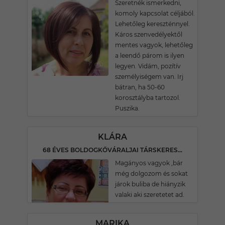
Szeretnék ismerkedni,
komoly kapcsolat céljából.
Lehetőleg kereszténnyel.
Káros szenvedélyektől
mentes vagyok, lehetőleg
a leendő párom is ilyen
legyen. Vidám, pozítív
személyiségem van. Irj
bátran, ha 50-60
korosztályba tartozol.
Puszika.
KLÁRA
68 ÉVES BOLDOGKŐVÁRALJAI TÁRSKERESŐ
Magányos vagyok ,bár
még dolgozom és sokat
járok buliba de hiányzik
valaki aki szeretetet ad.
MARIKA