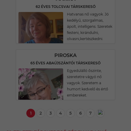
62 ÉVES TOLCSVAI TÁRSKERESŐ
Hatvanas nő vagyok. Jó
kedélyű, szorgalmas,
ápolt, intelligens. Szeretek
festeni, kirándulni,
olvasni,kertészkedni.
PIROSKA
65 ÉVES ABAÚJSZÁNTÓI TÁRSKERESŐ
Egyedülálló őszinte,
szeretetre vágyó nő
vagyok. Szeretem a
humort kedvelő és értő
embereket.
1
2
3
4
5
6
7