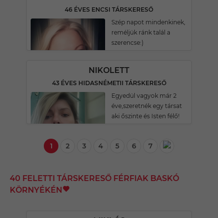
46 ÉVES ENCSI TÁRSKERESŐ
Szép napot mindenkinek,
reméljük ránk talál a
szerencse:)
NIKOLETT
43 ÉVES HIDASNÉMETII TÁRSKERESŐ
Egyedül vagyok már 2
éve,szeretnék egy társat
aki őszinte és Isten félő!
1
2
3
4
5
6
7
40 FELETTI TÁRSKERESŐ FÉRFIAK BASKÓ
KÖRNYÉKÉN