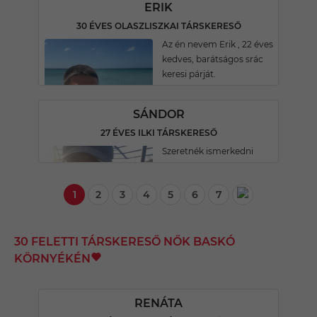
ERIK
30 ÉVES OLASZLISZKAI TÁRSKERESŐ
Az én nevem Erik , 22 éves
kedves, barátságos srác
keresi párját.
SÁNDOR
27 ÉVES ILKI TÁRSKERESŐ
Szeretnék ismerkedni
1
2
3
4
5
6
7
30 FELETTI TÁRSKERESŐ NŐK BASKÓ
KÖRNYÉKÉN
RENÁTA