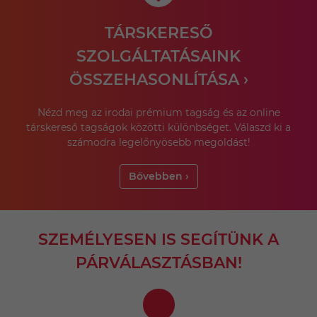
TÁRSKERESŐ
SZOLGÁLTATÁSAINK
ÖSSZEHASONLÍTÁSA ›
Nézd meg az irodai prémium tagság és az online
társkereső tagságok közötti különbséget. Válaszd ki a
számodra legelőnyösebb megoldást!
Bővebben ›
SZEMÉLYESEN IS SEGÍTÜNK A
PÁRVÁLASZTÁSBAN!