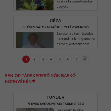
kirándulni szeretőember
vagyok.
GÉZA
65 ÉVES SÁTORALJAÚJHELYI TÁRSKERESŐ
Szeretem a természetbe
kirandulast karekparozast
és még kerteszkedest
1
2
3
4
5
6
7
SENIOR TÁRSKERESŐ NŐK BASKÓ
KÖRNYÉKÉN
TÜNDÉR
71 ÉVES SÁROSPATAKI TÁRSKERESŐ
Ha elesem felállok.