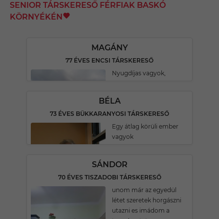
SENIOR TÁRSKERESŐ FÉRFIAK BASKÓ
KÖRNYÉKÉN
MAGÁNY
77 ÉVES ENCSI TÁRSKERESŐ
Nyugdíjas vagyok,
BÉLA
73 ÉVES BÜKKARANYOSI TÁRSKERESŐ
Egy átlag körüli ember
vagyok
SÁNDOR
70 ÉVES TISZADOBI TÁRSKERESŐ
unom már az egyedül
létet szeretek horgászni
utazni es imádom a