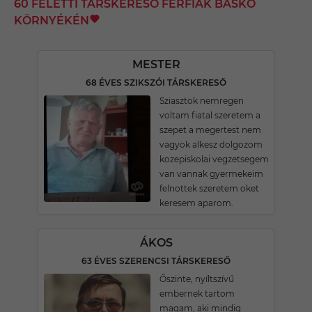
60 FELETTI TÁRSKERESŐ FÉRFIAK BASKÓ
KÖRNYÉKÉN
MESTER
68 ÉVES SZIKSZÓI TÁRSKERESŐ
Sziasztok nemregen
voltam fiatal szeretem a
szepet a megertest nem
vagyok alkesz dolgozom
kozepiskolai vegzetsegem
van vannak gyermekeim
felnottek szeretem oket
keresem aparom.
ÁKOS
63 ÉVES SZERENCSI TÁRSKERESŐ
Őszinte, nyíltszívű
embernek tartom
magam, aki mindig