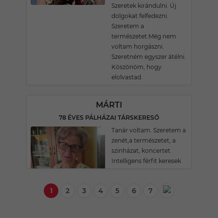
Szeretek kirándulni. Új
dolgokat felfedezni.
Szeretem a
természetet.Még nem
voltam horgászni.
Szeretném egyszer átélni.
Köszönöm, hogy
elolvastad.
MÁRTI
78 ÉVES PÁLHÁZAI TÁRSKERESŐ
Tanár voltam. Szeretem a
zenét,a természetet, a
szinházat, koncertet.
Intelligens férfit keresek
1
2
3
4
5
6
7