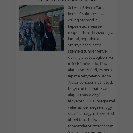
Sebzett Szívem Társat
keres. Csukd be lassan
csillag szemed, s
képzeleted messze
reppen. Törött szíved újra
lángol, engedve a
szárnyalásod. Szép
szemeid tündér fénye,
útirány a sötétségben. Az
örök kérdés: - Ha, félsz az
alagút sötétjétől, és nem
lépsz a fénytelen világba.
Akkor sohasem láthatod,
hogy mit találhatsz az
alagút másik végén a
fényében ! - Ha, megteszel
valamit, de mégsem úgy
sikerül ahogyan tervezted,
abból tanulhatsz,
tapasztalatot szerezhetsz !
Viszont, ha meg sem