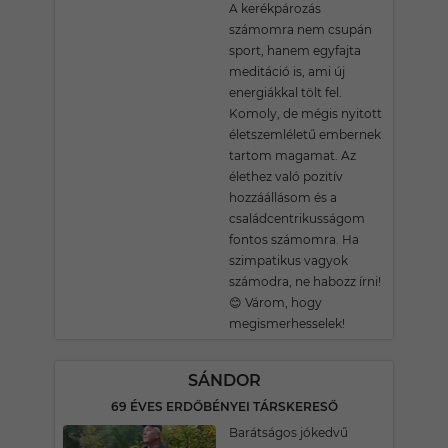
A kerékpározás
számomra nem csupán
sport, hanem egyfajta
meditáció is, ami új
energiákkal tölt fel.
Komoly, de mégis nyitott
életszemléletű embernek
tartom magamat. Az
élethez való pozitív
hozzáállásom és a
családcentrikusságom
fontos számomra. Ha
szimpatikus vagyok
számodra, ne habozz írni!
😊 Várom, hogy
megismerhesselek!
SÁNDOR
69 ÉVES ERDŐBÉNYEI TÁRSKERESŐ
Barátságos jókedvű