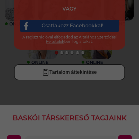
VAGY
ONLINE
ONLINE
ONLINE
ONLINE
Csatlakozz Facebookkal!
A regisztrációval elfogadod az
Általános Szerződési
Feltételek
ben foglaltakat.
ONLINE
ONLINE
Tartalom áttekintése
BASKÓI TÁRSKERESŐ TAGJAINK