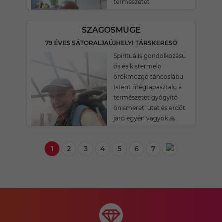
természetet
SZAGOSMUGE
79 ÉVES SÁTORALJAÚJHELYI TÁRSKERESŐ
Spirituális gondolkozásu
ős és kistermelö
örökmozgó táncoslábu
Istent megtapasztaló a
természetet gyógyító
önismereti utat és erdőt
járó egyén vagyok 🙏
1
2
3
4
5
6
7