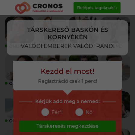
Belépés tagoknak! ›
TÁRSKERESŐ BASKÓN ÉS
KÖRNYÉKÉN
VALÓDI EMBEREK VALÓDI RANDI
ONLINE
ONLINE
ONLINE
ONLINE
Kezdd el most!
Regisztráció csak 1 perc!
ONLINE
ONLINE
ONLINE
ONLINE
Kérjük add meg a nemed:
Férfi
Nő
ONLINE
ONLINE
ONLINE
ONLINE
Társkeresés megkezdése