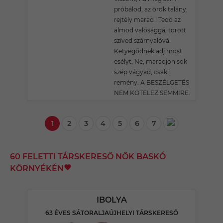
próbálod, az örök talány,
rejtély marad ! Tedd az
álmod valósággá, törött
szíved szárnyalóvá.
Ketyegődnek adj most
esélyt, Ne, maradjon sok
szép vágyad, csak 1
remény. A BESZÉLGETÉS
NEM KÖTELEZ SEMMIRE.
1
2
3
4
5
6
7
60 FELETTI TÁRSKERESŐ NŐK BASKÓ
KÖRNYÉKÉN
IBOLYA
63 ÉVES SÁTORALJAÚJHELYI TÁRSKERESŐ