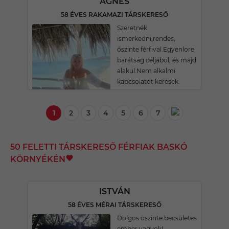
ÁGNES
58 ÉVES RAKAMAZI TÁRSKERESŐ
Szeretnék
ismerkedni,rendes,
őszinte férfival.Egyenlore
barátság céljából, és majd
alakul.Nem alkalmi
kapcsolatot keresek.
1
2
3
4
5
6
7
50 FELETTI TÁRSKERESŐ FÉRFIAK BASKÓ
KÖRNYÉKÉN
ISTVÁN
58 ÉVES MÉRAI TÁRSKERESŐ
Dolgos öszinte becsületes
ember vagyok!