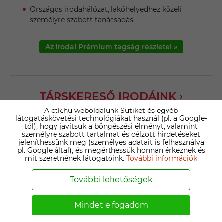
Országos irodahálózat, lakóhelyedhez közeli
személyre szabott tanácsadás.
Az Irodai Prémium tagság részletei »
TÁRSKERESŐ IRODÁINK ›
A ctk.hu weboldalunk Sütiket és egyéb
látogatáskövetési technológiákat használ (pl. a Google-
Magyarország legnagyobb társkereső iroda hálózata
tól), hogy javítsuk a böngészési élményt, valamint
minden megyében rendelkezik képviselettel.
személyre szabott tartalmat és célzott hirdetéseket
jeleníthessünk meg (személyes adatait is felhasználva
pl. Google által), és megérthessük honnan érkeznek és
mit szeretnének látogatóink.
További információk
Nézd meg, melyik esik legközelebb a lakóhelyedhez
vagy a munkahelyedhez, és térj be hozzánk!
További lehetőségek
Regisztrálj, válaszd a legszimpatikusabb társkereső irodát
Mindet elfogadom
és személyi tanácsadót a gyorsabb siker érdekében!