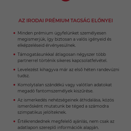
AZ IRODAI PRÉMIUM TAGSÁG ELŐNYEI
Minden prémium ügyfelünket személyesen
megismerjük, így biztosan a valós igényeid és
elképzeléseid érvényesülnek.
Támogatásunkkal átlagosan négyszer több
partnerrel történik sikeres kapcsolatfelvétel.
Levelezést kihagyva már az első héten randevúzni
tudsz.
Komolytalan szándékú vagy valótlan adatokat
megadó fantomszemélyek kiszűrése.
Az ismerkedés nehézségeinek áthidalása, közös
ismerősként mutatunk be téged a számodra
szimpatikus jelölteknek.
Értékrendednek megfelelő ajánlás, nem csak az
adatlapon szereplő információk alapján.