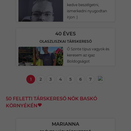
kedve beszélgetni,
ismerkedni nyugodtan
írjon :)
40 ÉVES
OLASZLISZKAI TÁRSKERESŐ
Ő Szinte típus vagyok ès
keresem az igaz
Boldogságot
1
2
3
4
5
6
7
50 FELETTI TÁRSKERESŐ NŐK BASKÓ
KÖRNYÉKÉN
MARIANNA