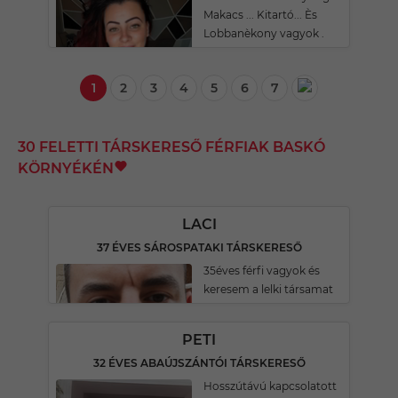
Makacs ... Kitartó... Ès
Lobbanèkony vagyok .
1
2
3
4
5
6
7
30 FELETTI TÁRSKERESŐ FÉRFIAK BASKÓ
KÖRNYÉKÉN
LACI
37 ÉVES SÁROSPATAKI TÁRSKERESŐ
35éves férfi vagyok és
keresem a lelki társamat
PETI
32 ÉVES ABAÚJSZÁNTÓI TÁRSKERESŐ
Hosszútávú kapcsolatott