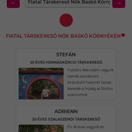
←
→
Fiatal Társkereső Nők Baskó Környékén
FIATAL TÁRSKERESŐ NŐK BASKÓ KÖRNYÉKÉN
STEFÁN
20 ÉVES HERNÁDKÉRCSI TÁRSKERESŐ
Fiatalos életvidám vagyok
szerek szorakozni
kirándulni hasonlo társat
keresek a hüség az fontos
számomra!
ADRIENN
20 ÉVES SZALASZENDI TÁRSKERESŐ
Én 18 éves vagyok és