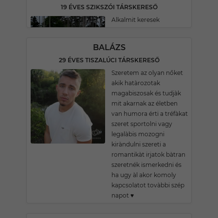
19 ÉVES SZIKSZÓI TÁRSKERESŐ
Alkalmit keresek
BALÁZS
29 ÉVES TISZALÚCI TÁRSKERESŐ
Szeretem az olyan nőket
akik hatàrozotak
magabiszosak és tudjàk
mit akarnak az életben
van humora érti a tréfàkat
szeret sportolni vagy
legalàbis mozogni
kiràndulni szereti a
romantikàt irjatok bàtran
szeretnék ismerkedni és
ha ugy àl akor komoly
kapcsolatot tovàbbi szép
napot ♥️