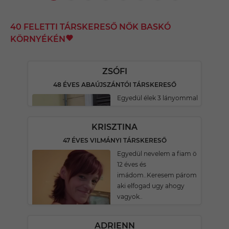
40 FELETTI TÁRSKERESŐ NŐK BASKÓ
KÖRNYÉKÉN
ZSÓFI
48 ÉVES ABAÚJSZÁNTÓI TÁRSKERESŐ
Egyedül élek 3 lányommal
KRISZTINA
47 ÉVES VILMÁNYI TÁRSKERESŐ
Egyedül nevelem a fiam ö
12 éves és
imádom..Keresem párom
aki elfogad ugy ahogy
vagyok..
ADRIENN