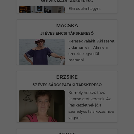
58 ÉVES MÁDI TÁRSKERESŐ
Élni és élni hagyni.
MACSKA
51 ÉVES ENCSI TÁRSKERESŐ
Keresek valakit. Aki szeret
vidáman élni. Aki nem
szeretne egyedül
maradni...
ERZSIKE
57 ÉVES SÁROSPATAKI TÁRSKERESŐ
Komoly hosszú távú
kapcsolatot keresek. Az
írás kezdetnek jó,a
személyes találkozás híve
vagyok.