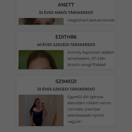
ANETT
32 ÉVES MAKÓI TÁRSKERESŐ
Megbízható,kedves,törödö
EDITH86
40 ÉVES SZEGEDI TÁRSKERESŐ
Komoly kapcsolat céljából
ismerkedem, 37-43év
közötti szingli ffiakkal!
SZIMI021
32 ÉVES SZEGEDI TÁRSKERESŐ
Egyedül álló igényes
életvidám nőként várom
normális úriember
jelentkezését! nyitott
vagyok !