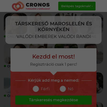
Belépés tagoknak! ›
TÁRSKERESŐ MAROSLELÉN ÉS
KÖRNYÉKÉN
VALÓDI EMBEREK VALÓDI RANDI
ONLINE
ONLINE
ONLINE
ONLINE
Kezdd el most!
Regisztráció csak 1 perc!
ONLINE
ONLINE
ONLINE
ONLINE
Kérjük add meg a nemed:
Férfi
Nő
ONLINE
ONLINE
ONLINE
ONLINE
Társkeresés megkezdése