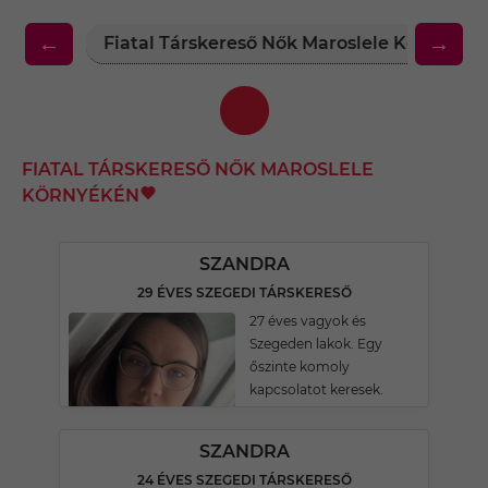
←
→
Fiatal Társkereső Nők Maroslele Környéké
FIATAL TÁRSKERESŐ NŐK MAROSLELE
KÖRNYÉKÉN
SZANDRA
29 ÉVES SZEGEDI TÁRSKERESŐ
27 éves vagyok és
Szegeden lakok. Egy
őszinte komoly
kapcsolatot keresek.
SZANDRA
24 ÉVES SZEGEDI TÁRSKERESŐ