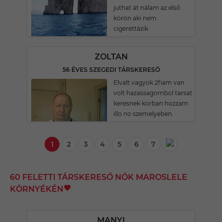
juthat át nálam az első
körön aki nem
cigerettázik.
ZOLTAN
56 ÉVES SZEGEDI TÁRSKERESŐ
Elvalt vagyok 2fiam van
volt hazassagombol tarsat
keresnek korban hozzam
illo no szemelyeben.
1
2
3
4
5
6
7
60 FELETTI TÁRSKERESŐ NŐK MAROSLELE
KÖRNYÉKÉN
MANYI