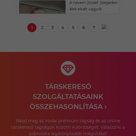
A nevem József. Szegeden
élek elvált vagyok.
1
2
3
4
5
6
7
TÁRSKERESŐ
SZOLGÁLTATÁSAINK
ÖSSZEHASONLÍTÁSA ›
Nézd meg az irodai prémium tagság és az online
társkereső tagságok közötti különbséget. Válaszd ki a
számodra legelőnyösebb megoldást!