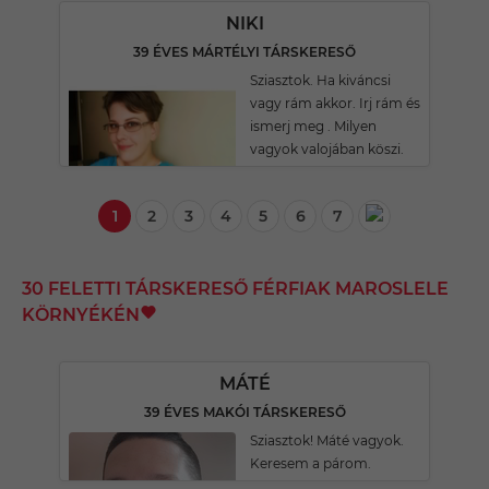
NIKI
39 ÉVES MÁRTÉLYI TÁRSKERESŐ
Sziasztok. Ha kiváncsi
vagy rám akkor. Irj rám és
ismerj meg . Milyen
vagyok valojában köszi.
1
2
3
4
5
6
7
30 FELETTI TÁRSKERESŐ FÉRFIAK MAROSLELE
KÖRNYÉKÉN
MÁTÉ
39 ÉVES MAKÓI TÁRSKERESŐ
Sziasztok! Máté vagyok.
Keresem a párom.