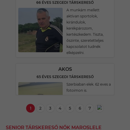
66 ÉVES SZEGEDI TÁRSKERESŐ
A munkám mellett
aktívan sportolok,
kirándulok,
kerékpározom,
kertészkedem. Tiszta,
őszinte, szeretetteljes
kapcsolatot tudnék
elképzelni.
AKOS
65 ÉVES SZEGEDI TÁRSKERESŐ
Szerbiaban elek. 62 eves a
fotoimon is.
1
2
3
4
5
6
7
SENIOR TÁRSKERESŐ NŐK MAROSLELE