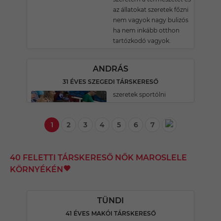
az állatokat szeretek főzni
nem vagyok nagy bulizós
ha nem inkább otthon
tartózkodó vagyok.
ANDRÁS
31 ÉVES SZEGEDI TÁRSKERESŐ
szeretek sportólni
1
2
3
4
5
6
7
40 FELETTI TÁRSKERESŐ NŐK MAROSLELE
KÖRNYÉKÉN
TÜNDI
41 ÉVES MAKÓI TÁRSKERESŐ