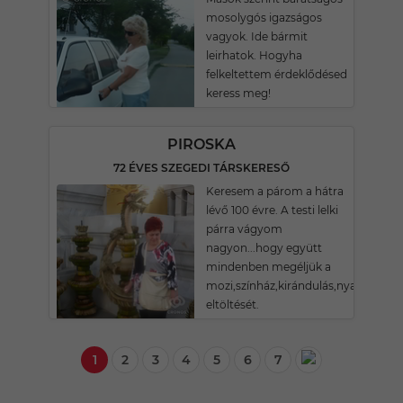
mosolygós igazságos
vagyok. Ide bármit
leirhatok. Hogyha
felkeltettem érdeklődésed
keress meg!
PIROSKA
72 ÉVES SZEGEDI TÁRSKERESŐ
Keresem a párom a hátra
lévő 100 évre. A testi lelki
párra vágyom
nagyon...hogy együtt
mindenben megéljük a
mozi,színház,kirándulás,nyaralás,üd
eltöltését.
1
2
3
4
5
6
7