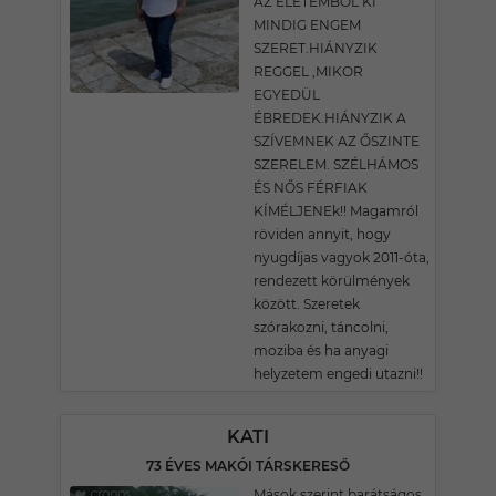
AZ ÉLETEMBŐL KI
MINDIG ENGEM
SZERET.HIÁNYZIK
REGGEL ,MIKOR
EGYEDÜL
ÉBREDEK.HIÁNYZIK A
SZÍVEMNEK AZ ŐSZINTE
SZERELEM. SZÉLHÁMOS
ÉS NŐS FÉRFIAK
KÍMÉLJENEk!! Magamról
röviden annyit, hogy
nyugdíjas vagyok 2011-óta,
rendezett körülmények
között. Szeretek
szórakozni, táncolni,
moziba és ha anyagi
helyzetem engedi utazni!!
KATI
73 ÉVES MAKÓI TÁRSKERESŐ
Mások szerint barátságos