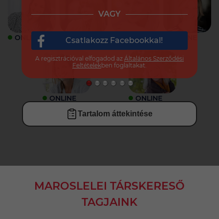
VAGY
ONLINE
ONLINE
ONLINE
ONLINE
Csatlakozz Facebookkal!
A regisztrációval elfogadod az
Általános Szerződési
Feltételek
ben foglaltakat.
ONLINE
ONLINE
Tartalom áttekintése
MAROSLELEI TÁRSKERESŐ
TAGJAINK