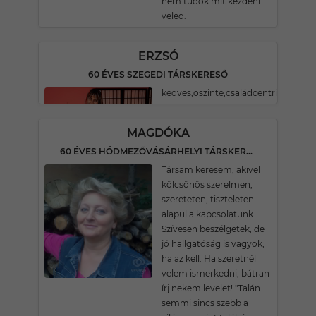
nem tudok mit kezdeni
veled.
ERZSÓ
60 ÉVES SZEGEDI TÁRSKERESŐ
kedves,öszinte,családcentrikus.
MAGDÓKA
60 ÉVES HÓDMEZŐVÁSÁRHELYI TÁRSKERESŐ
Társam keresem, akivel
kölcsönös szerelmen,
szereteten, tiszteleten
alapul a kapcsolatunk.
Szívesen beszélgetek, de
jó hallgatóság is vagyok,
ha az kell. Ha szeretnél
velem ismerkedni, bátran
írj nekem levelet! "Talán
semmi sincs szebb a