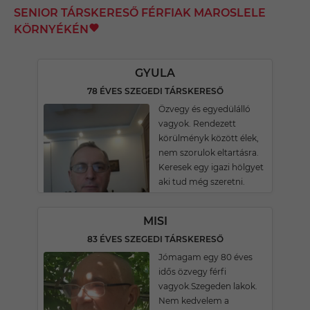
SENIOR TÁRSKERESŐ FÉRFIAK MAROSLELE
KÖRNYÉKÉN
GYULA
78 ÉVES SZEGEDI TÁRSKERESŐ
Özvegy és egyedülálló
vagyok. Rendezett
körülményk között élek,
nem szorulok eltartásra.
Keresek egy igazi hölgyet
aki tud még szeretni.
MISI
83 ÉVES SZEGEDI TÁRSKERESŐ
Jómagam egy 80 éves
idős özvegy férfi
vagyok.Szegeden lakok.
Nem kedvelem a