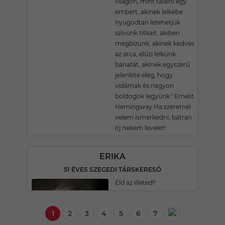
világon, mint találni egy
embert, akinek lelkébe
nyugodtan letehetjük
szívünk titkait, akiben
megbízunk, akinek kedves
az arca, elűzi lelkünk
bánatát, akinek egyszerű
jelenléte elég, hogy
vidámak és nagyon
boldogok legyünk." Ernest
Hemingway Ha szeretnél
velem ismerkedni, bátran
írj nekem levelet!
ERIKA
51 ÉVES SZEGEDI TÁRSKERESŐ
Éld az életed!!
1
2
3
4
5
6
7