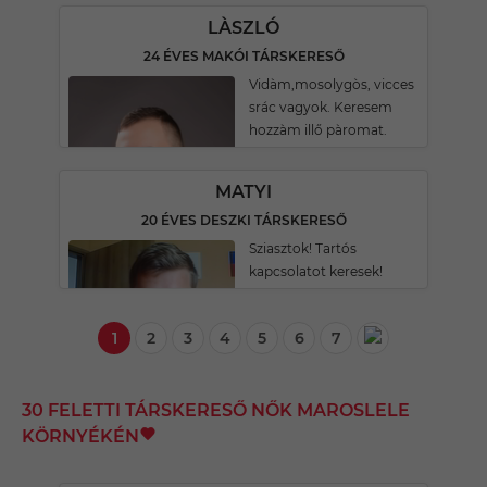
LÀSZLÓ
24 ÉVES MAKÓI TÁRSKERESŐ
Vidàm,mosolygòs, vicces
srác vagyok. Keresem
hozzàm illő pàromat.
MATYI
20 ÉVES DESZKI TÁRSKERESŐ
Sziasztok! Tartós
kapcsolatot keresek!
1
2
3
4
5
6
7
30 FELETTI TÁRSKERESŐ NŐK MAROSLELE
KÖRNYÉKÉN