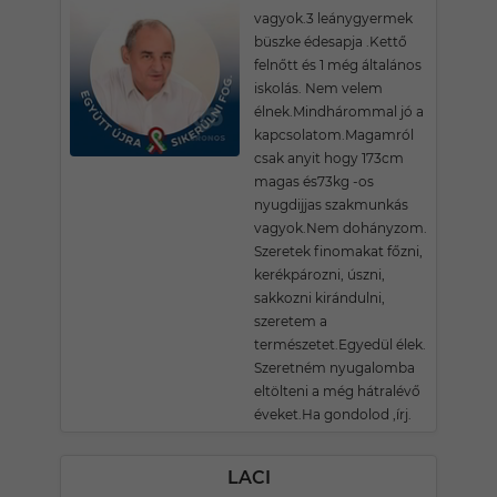
vagyok.3 leánygyermek
büszke édesapja .Kettő
felnőtt és 1 még általános
iskolás. Nem velem
élnek.Mindhárommal jó a
kapcsolatom.Magamról
csak anyit hogy 173cm
magas és73kg -os
nyugdijjas szakmunkás
vagyok.Nem dohányzom.
Szeretek finomakat főzni,
kerékpározni, úszni,
sakkozni kirándulni,
szeretem a
természetet.Egyedül élek.
Szeretném nyugalomba
eltölteni a még hátralévő
éveket.Ha gondolod ,írj.
LACI