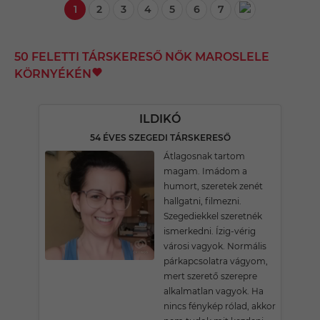
1
2
3
4
5
6
7
50 FELETTI TÁRSKERESŐ NŐK MAROSLELE
KÖRNYÉKÉN
ILDIKÓ
54 ÉVES SZEGEDI TÁRSKERESŐ
Átlagosnak tartom
magam. Imádom a
humort, szeretek zenét
hallgatni, filmezni.
Szegediekkel szeretnék
ismerkedni. Ízig-vérig
városi vagyok. Normális
párkapcsolatra vágyom,
mert szerető szerepre
alkalmatlan vagyok. Ha
nincs fénykép rólad, akkor