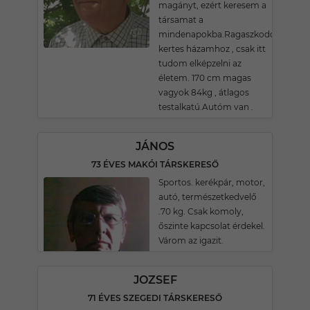
magányt, ezért keresem a
társamat a
mindenapokba.Ragaszkodom
kertes házamhoz , csak itt
tudom elképzelni az
életem. 170 cm magas
vagyok 84kg , átlagos
testalkatú.Autóm van .
JÁNOS
73 ÉVES MAKÓI TÁRSKERESŐ
Sportos. kerékpár, motor,
autó, természetkedvelő
.70 kg. Csak komoly,
őszinte kapcsolat érdekel.
Várom az igazit.
JOZSEF
71 ÉVES SZEGEDI TÁRSKERESŐ