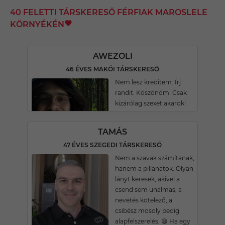
40 FELETTI TÁRSKERESŐ FÉRFIAK MAROSLELE
KÖRNYÉKÉN
AWEZOLI
46 ÉVES MAKÓI TÁRSKERESŐ
Nem lesz kreditem. Írj
randit. Köszönöm! Csak
kizárólag szexet akarok!
TAMÁS
47 ÉVES SZEGEDI TÁRSKERESŐ
Nem a szavak számítanak,
hanem a pillanatok. Olyan
lányt keresek, akivel a
csend sem unalmas, a
nevetés kötelező, a
csibész mosoly pedig
alapfelszerelés. 😄 Ha egy