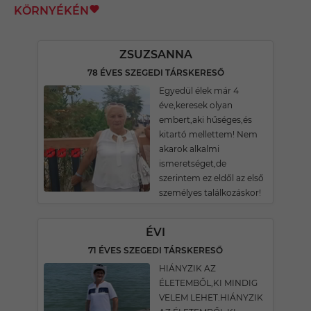
KÖRNYÉKÉN
ZSUZSANNA
78 ÉVES SZEGEDI TÁRSKERESŐ
Egyedül élek már 4
éve,keresek olyan
embert,aki hűséges,és
kitartó mellettem! Nem
akarok alkalmi
ismeretséget,de
szerintem ez eldől az első
személyes találkozáskor!
ÉVI
71 ÉVES SZEGEDI TÁRSKERESŐ
HIÁNYZIK AZ
ÉLETEMBŐL,KI MINDIG
VELEM LEHET.HIÁNYZIK