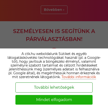
Bővebben ›
SZEMÉLYESEN IS SEGÍTÜNK A
PÁRVÁLASZTÁSBAN!
A ctk.hu weboldalunk Sütiket és egyéb
látogatáskövetési technológiákat használ (pl. a Google-
tól), hogy javítsuk a böngészési élményt, valamint
személyre szabott tartalmat és célzott hirdetéseket
jeleníthessünk meg (személyes adatait is felhasználva
pl. Google által), és megérthessük honnan érkeznek és
AZ IRODAI PRÉMIUM TAGSÁG ELŐNYEI
mit szeretnének látogatóink.
További információk
Minden prémium ügyfelünket személyesen
További lehetőségek
megismerjük, így biztosan a valós igényeid és
elképzeléseid érvényesülnek.
Mindet elfogadom
Támogatásunkkal átlagosan négyszer több
partnerrel történik sikeres kapcsolatfelvétel.