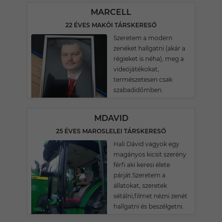
MARCELL
22 ÉVES MAKÓI TÁRSKERESŐ
Szeretem a modern
zenéket hallgatni (akár a
régieket is néha), meg a
videójátékokat,
természetesen csak
szabadidőmben.
MDAVID
25 ÉVES MAROSLELEI TÁRSKERESŐ
Hali Dávid vagyok egy
magányos kicsit szerény
férfi aki keresi élete
párját.Szeretem a
állatokat, szeretek
sétálni,filmet nézni zenét
hallgatni és beszélgetni.