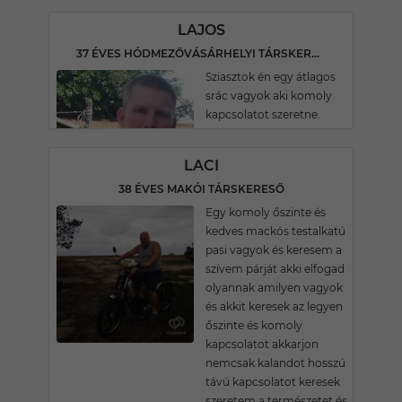
LAJOS
37 ÉVES HÓDMEZŐVÁSÁRHELYI TÁRSKERESŐ
Sziasztok én egy átlagos
srác vagyok aki komoly
kapcsolatot szeretne.
LACI
38 ÉVES MAKÓI TÁRSKERESŐ
Egy komoly őszinte és
kedves mackós testalkatú
pasi vagyok és keresem a
szívem párját akki elfogad
olyannak amilyen vagyok
és akkit keresek az legyen
őszinte és komoly
kapcsolatot akkarjon
nemcsak kalandot hosszú
távú kapcsolatot keresek
szeretem a természetet és