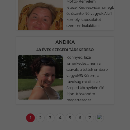
Mottó-Remélem
létezel!Kedves,vidám,megbízható
és őszinte Nő vagyok,Aki 1
komoly kapcsolatot
szeretne kialakítani.
ANDIKA
48 ÉVES SZEGEDI TÁRSKERESŐ
Könnyed, laza
ismerkedés… nem a
szavak, a tettek embere
vagyok🥰 Kérem, a
távolság miatt csak
Szeged környékén élő
írjon. Köszönöm
megértésedet.
1
2
3
4
5
6
7