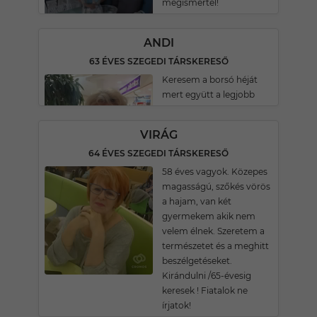
megismertél!
ANDI
63 ÉVES SZEGEDI TÁRSKERESŐ
Keresem a borsó héját
mert együtt a legjobb
VIRÁG
64 ÉVES SZEGEDI TÁRSKERESŐ
58 éves vagyok. Közepes
magasságú, szőkés vörös
a hajam, van két
gyermekem akik nem
velem élnek. Szeretem a
természetet és a meghitt
beszélgetéseket.
Kirándulni /65-évesig
keresek ! Fiatalok ne
írjatok!