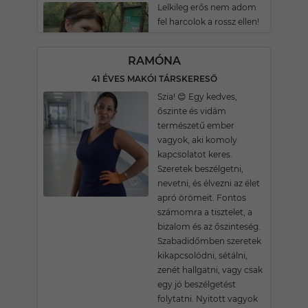
Lelkileg erős nem adom
fel harcolok a rossz ellen!
RAMÓNA
41 ÉVES MAKÓI TÁRSKERESŐ
Szia! 😊 Egy kedves,
őszinte és vidám
természetű ember
vagyok, aki komoly
kapcsolatot keres.
Szeretek beszélgetni,
nevetni, és élvezni az élet
apró örömeit. Fontos
számomra a tisztelet, a
bizalom és az őszinteség.
Szabadidőmben szeretek
kikapcsolódni, sétálni,
zenét hallgatni, vagy csak
egy jó beszélgetést
folytatni. Nyitott vagyok