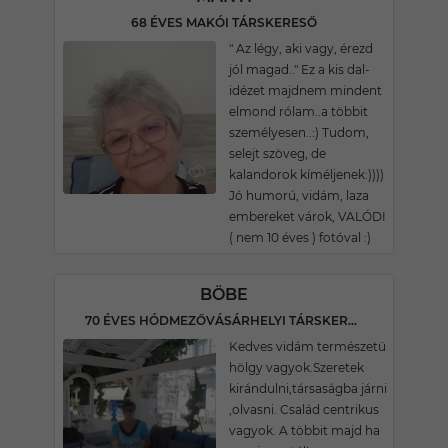
68 ÉVES MAKÓI TÁRSKERESŐ
" Az légy, aki vagy, érezd
jól magad.." Ez a kis dal-
idézet majdnem mindent
elmond rólam..a többit
személyesen..:) Tudom,
selejt szöveg, de
kalandorok kíméljenek:))))
Jó humorú, vidám, laza
embereket várok, VALÓDI
( nem 10 éves ) fotóval :)
BÖBE
70 ÉVES HÓDMEZŐVÁSÁRHELYI TÁRSKERESŐ
Kedves vidám természetü
hölgy vagyok.Szeretek
kirándulni,társaságba járni
,olvasni. Család centrikus
vagyok. A többit majd ha