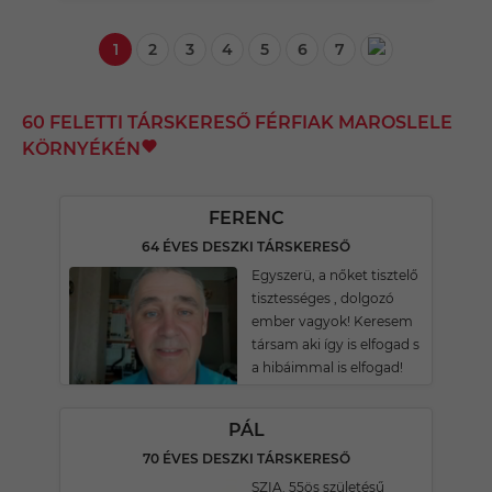
1
2
3
4
5
6
7
60 FELETTI TÁRSKERESŐ FÉRFIAK MAROSLELE
KÖRNYÉKÉN
FERENC
64 ÉVES DESZKI TÁRSKERESŐ
Egyszerü, a nőket tisztelő
tisztességes , dolgozó
ember vagyok! Keresem
társam aki így is elfogad s
a hibáimmal is elfogad!
PÁL
70 ÉVES DESZKI TÁRSKERESŐ
SZIA. 55ös születésű