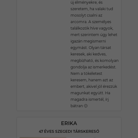
új élményekre, és
szeretem, ha valaki tud
mosolyt csalni az
arcomra. A személyes
találkozók híve vagyok,
mert szerintem úgy lehet
igazán megismerni
egymást. Olyan társat
keresek, aki kedves,
megbízható, és komolyan
gondolja az ismerkedést.
Nem a tökéletest
keresem, hanem azt az
embert, akivel jól érezzük
magunkat együtt. Ha
magadra ismertél, írj
bátran 🙂
ERIKA
47 ÉVES SZEGEDI TÁRSKERESŐ