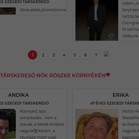
ES SZEGEDI TÁRSKERESŐ
vidám,,ős
Zene,edzés,strand,koncert
lányt ke
tartós,t
Csongrá
itt kell
találjunk
1
2
3
4
5
6
7
I TÁRSKERESŐ NŐK RÖSZKE KÖRNYÉKÉN
ANDIKA
ERIKA
ES SZEGEDI TÁRSKERESŐ
47 ÉVES SZEGEDI TÁRS
Könnyed, laza
Mottó-
ismerkedés… nem a
létezel!
szavak, a tettek embere
és őszin
vagyok🥰 Kérem, a
vagyok,A
távolság miatt csak
kapcsola