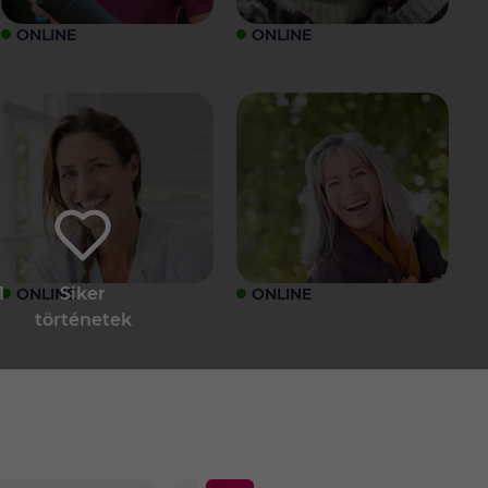
ONLINE
ONLINE
1
Siker
ONLINE
ONLINE
történetek