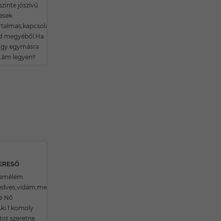
zinte jószívű
resek
artalmas,kapcsolatra.Elsősorban
d megyéből.Ha
 hogy egymásra
..ám legyen!!
KERESŐ
Remélem
Kedves,vidám,megbízható
te Nő
ki 1 komoly
tot szeretne