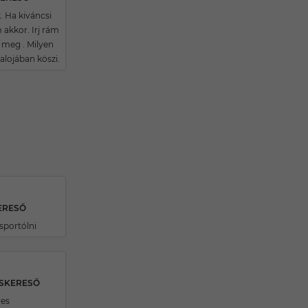
. Ha kiváncsi
 akkor. Irj rám
 meg . Milyen
alojában köszi.
KERESŐ
sportólni
RSKERESŐ
ves