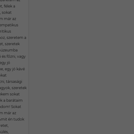
, félek a
, sokat
m már az
 empatikus
ritikus
z, szeretem a
et, szeretek
 múzeumba
i és főzni, vagy
egy jó
e, egy jó kávé
ókat
ni, társasági
gyok, szeretek
nekem sokat
ek a barátaim
ládom! Sokat
m már az
Amit én tudok
retet,
ülés,