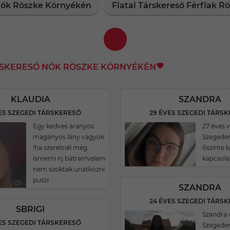
 Nők Röszke Környékén
Fiatal Társkereső Férfiak 
RSKERESŐ NŐK RÖSZKE KÖRNYÉKÉN
KLAUDIA
SZANDRA
ES SZEGEDI TÁRSKERESŐ
29 ÉVES SZEGEDI TÁRS
Egy kedves aranyos
27 éves 
magányos lány vagyok
Szegeden
!ha szeretnél még
őszinte 
ismerni írj bátran!velem
kapcsola
nem szoktak unatkozni
puszi
SZANDRA
24 ÉVES SZEGEDI TÁRS
SBRIGI
Szandra
ES SZEGEDI TÁRSKERESŐ
Szegeden