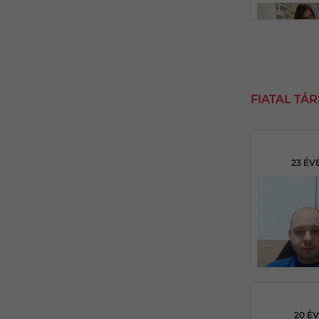
FIATAL TÁ
23 ÉV
20 É