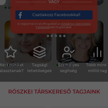
VAGY
ONLINE
ONLINE
Csatlakozz Facebookkal!
A regisztrációval elfogadod az
Általános Szerződési
Feltételek
ben foglaltakat.
iért minket
Tagsági
Személyes
Több mint 
ONLINE
ONLINE
álasztanak?
lehetőségek
segítség
millió tag
RÖSZKEI TÁRSKERESŐ TAGJAINK