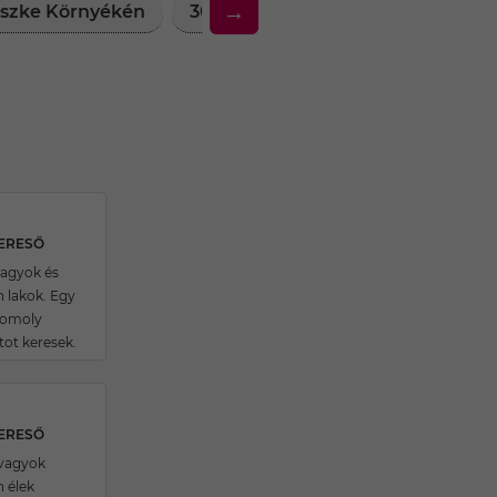
→
Röszke Környékén
30 Feletti Társkereső Nők Röszk
KERESŐ
vagyok és
 lakok. Egy
komoly
tot keresek.
KERESŐ
 vagyok
 élek