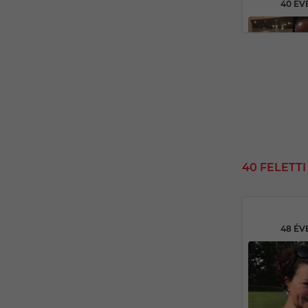
40 ÉV
40 FELETT
48 ÉV