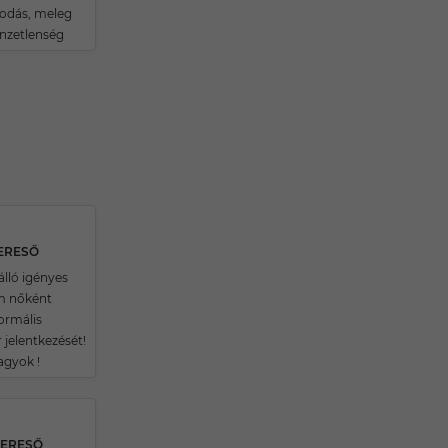
odás, meleg
nzetlenség
KERESŐ
álló igényes
m nőként
ormális
 jelentkezését!
agyok !
KERESŐ