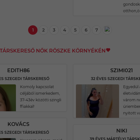
gondosk
otthon,ö
1
2
3
4
5
6
7
I TÁRSKERESŐ NŐK RÖSZKE KÖRNYÉKÉN
EDITH86
SZIMI021
ES SZEGEDI TÁRSKERESŐ
32 ÉVES SZEGEDI TÁRS
Komoly kapcsolat
Egyedül 
céljából ismerkedem,
életvidá
37-43év közötti szingli
várom n
ffiakkal!
úriember
nyitott v
KOVÁCS
NIKI
ES SZEGEDI TÁRSKERESŐ
39 ÉVES MÁRTÉLYI TÁRS