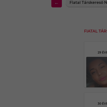
←
Fiatal Társkereső
FIATAL TÁ
29 ÉV
30 ÉV