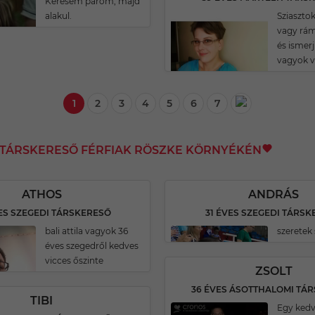
Keresem párom, majd
alakul.
Sziasztok
vagy rám
és ismerj
vagyok v
1
2
3
4
5
6
7
I TÁRSKERESŐ FÉRFIAK RÖSZKE KÖRNYÉKÉN
ATHOS
ANDRÁS
ES SZEGEDI TÁRSKERESŐ
31 ÉVES SZEGEDI TÁRS
bali attila vagyok 36
szeretek 
éves szegedről kedves
vicces őszinte
ZSOLT
36 ÉVES ÁSOTTHALOMI TÁ
TIBI
Egy ked