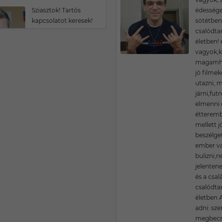
Sziasztok! Tartós
édességet
kapcsolatot keresek!
sötétben
csalódta
életben!
vagyok,k
magamho
jó filmek
utazni,
járni,futn
elmenni 
étteremb
mellett j
beszélget
ember va
bulizni,
jelenten
és a csa
csalódta
életben 
adni: sze
megbecs