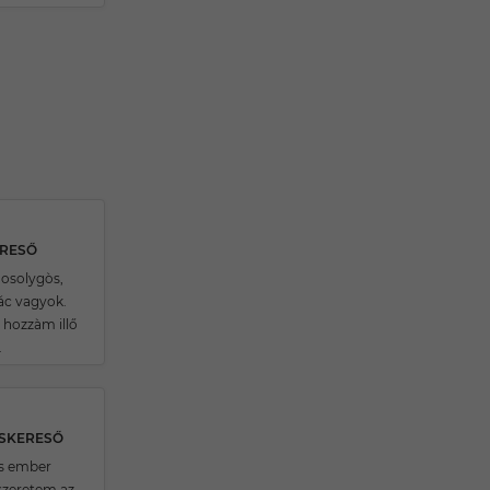
ERESŐ
osolygòs,
rác vagyok.
hozzàm illő
.
RSKERESŐ
s ember
szeretem az