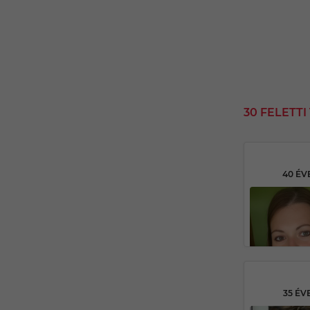
30 FELETT
40 ÉV
35 ÉV