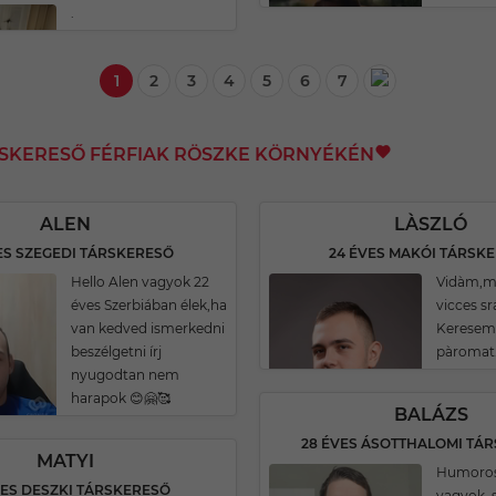
.
1
2
3
4
5
6
7
RSKERESŐ FÉRFIAK RÖSZKE KÖRNYÉKÉN
ALEN
LÀSZLÓ
ES SZEGEDI TÁRSKERESŐ
24 ÉVES MAKÓI TÁRSK
Hello Alen vagyok 22
Vidàm,m
éves Szerbiában élek,ha
vicces s
van kedved ismerkedni
Keresem 
beszélgetni írj
pàromat
nyugodtan nem
harapok 😊🤗🥰
BALÁZS
28 ÉVES ÁSOTTHALOMI TÁ
MATYI
Humoro
VES DESZKI TÁRSKERESŐ
vagyok, 