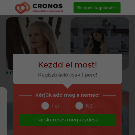
Belépés tagoknak! ›
Kezdd el most!
ONLINE
ONLINE
Regisztráció csak 1 perc!
Kérjük add meg a nemed:
Férfi
Nő
Társkeresés megkezdése