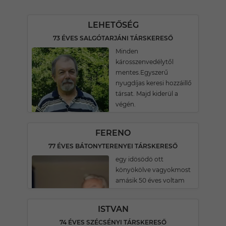
LEHETŐSÉG
73 ÉVES SALGÓTARJÁNI TÁRSKERESŐ
Minden
károsszenvedélytől
mentes.Egyszerű
nyugdíjas keresi hozzáillő
társat. Majd kiderül a
végén.
FERENO
77 ÉVES BÁTONYTERENYEI TÁRSKERESŐ
egy idösödö ott
könyökölve vagyokmost
amásik 50 éves voltam
ISTVAN
74 ÉVES SZÉCSÉNYI TÁRSKERESŐ