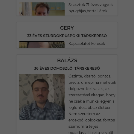
Sziasztok 71-éves vagyok
nyugdíjas,bottal járok.
GERY
33 ÉVES SZURDOKPÜSPÖKII TÁRSKERESŐ
Kapcsolatot keresek
BALÁZS
36 ÉVES DOMOSZLÓI TÁRSKERESŐ
Őszinte, kitartó, pontos,
precíz, ünnepi ha mehetek
dolgozni. Kell valaki, aki
szeretetével elragad, hogy
ne csak a munka legyen a
legfontosabb az életben.
Nem szeretem az
érdekből dolgokat, fontos
számomra teljes
odaadással, tiszta szívből