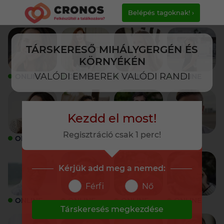
Belépés tagoknak! ›
TÁRSKERESŐ MIHÁLYGERGÉN ÉS
KÖRNYÉKÉN
VALÓDI EMBEREK VALÓDI RANDI
ONLINE
ONLINE
ONLINE
ONLINE
Kezdd el most!
Regisztráció csak 1 perc!
ONLINE
ONLINE
ONLINE
ONLINE
Kérjük add meg a nemed:
Férfi
Nő
ONLINE
ONLINE
ONLINE
ONLINE
Társkeresés megkezdése