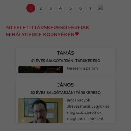
1
2
3
4
5
6
7
40 FELETTI TÁRSKERESŐ FÉRFIAK
MIHÁLYGERGE KÖRNYÉKÉN
TAMÁS
41 ÉVES SALGÓTARJÁNI TÁRSKERESŐ
keresem a párom
JÁNOS
50 ÉVES SALGÓTARJÁNI TÁRSKERESŐ
jános vagyok
38éves.macis vagyok és
még szűz.szeretnék
megtanulni mindent.