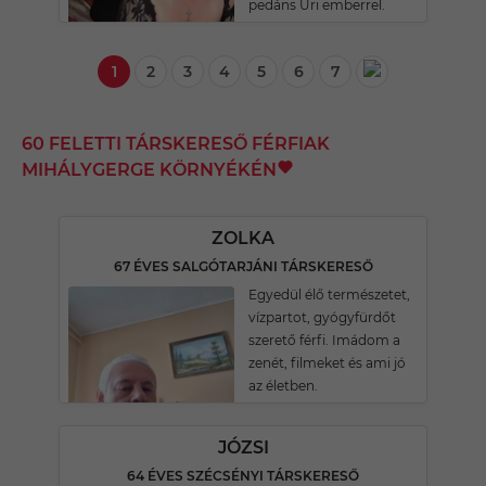
pedáns Úri emberrel.
1
2
3
4
5
6
7
60 FELETTI TÁRSKERESŐ FÉRFIAK
MIHÁLYGERGE KÖRNYÉKÉN
ZOLKA
67 ÉVES SALGÓTARJÁNI TÁRSKERESŐ
Egyedül élő természetet,
vízpartot, gyógyfürdőt
szerető férfi. Imádom a
zenét, filmeket és ami jó
az életben.
JÓZSI
64 ÉVES SZÉCSÉNYI TÁRSKERESŐ