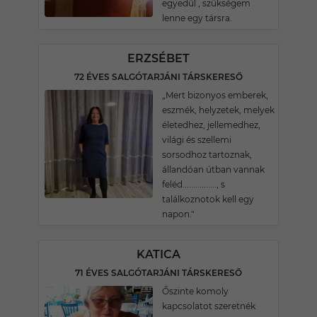
egyedül , szükségem
lenne egy társra.
ERZSÉBET
72 ÉVES SALGÓTARJÁNI TÁRSKERESŐ
„Mert bizonyos emberek,
eszmék, helyzetek, melyek
életedhez, jellemedhez,
világi és szellemi
sorsodhoz tartoznak,
állandóan útban vannak
feléd................, s
találkoznotok kell egy
napon."
KATICA
71 ÉVES SALGÓTARJÁNI TÁRSKERESŐ
Őszinte komoly
kapcsolatot szeretnék