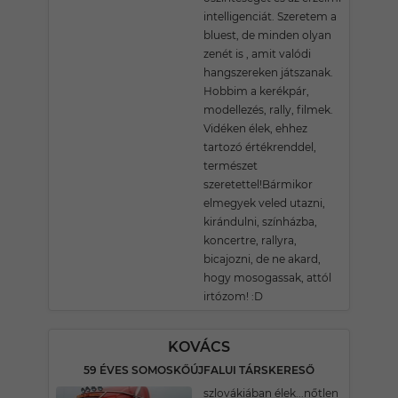
intelligenciát. Szeretem a
bluest, de minden olyan
zenét is , amit valódi
hangszereken játszanak.
Hobbim a kerékpár,
modellezés, rally, filmek.
Vidéken élek, ehhez
tartozó értékrenddel,
természet
szeretettel!Bármikor
elmegyek veled utazni,
kirándulni, színházba,
koncertre, rallyra,
bicajozni, de ne akard,
hogy mosogassak, attól
irtózom! :D
KOVÁCS
59 ÉVES SOMOSKŐÚJFALUI TÁRSKERESŐ
szlovákiában élek...nőtlen