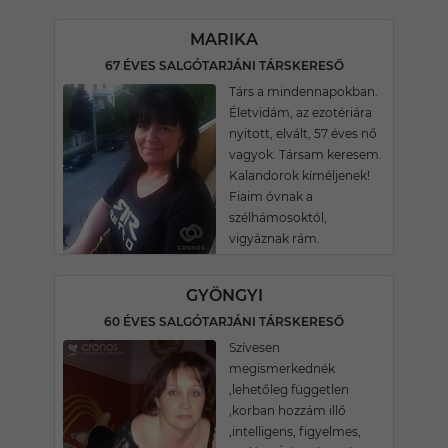
MARIKA
67 ÉVES SALGÓTARJÁNI TÁRSKERESŐ
Társ a mindennapokban.
Életvidám, az ezotériára
nyitott, elvált, 57 éves nő
vagyok. Társam keresem.
Kalandorok kíméljenek!
Fiaim óvnak a
szélhámosoktól,
vigyáznak rám.
GYÖNGYI
60 ÉVES SALGÓTARJÁNI TÁRSKERESŐ
Szívesen
megismerkednék
,lehetőleg független
,korban hozzám illő
,intelligens, figyelmes,