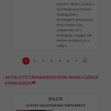
szeretni. Sétálni, túrázni a
természet gyümölcseit
összegyűjteni,
termelgetni, tenyészteni.
Ahol a lelkek útjai
összeérnek, ott a
boldogság. S eggyé vált
lelkünk utódként jön e
világra.
1
2
3
4
5
6
7
40 FELETTI TÁRSKERESŐ NŐK MIHÁLYGERGE
KÖRNYÉKÉN
JULCSI
44 ÉVES SALGÓTARJÁNI TÁRSKERESŐ