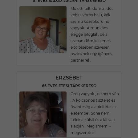
61 ÉVES SALGÓTARJÁNI TÁRSKERESŐ
Molett, telt idomu , dús
keblu, vörös hajú, kék
szemű középkorú nő
vagyok . A munkám
eléggé lefoglal , de a
szabadidőm kellemes
eltöltésében szívesen
osztoznek egy igényes
partnerrel .
ERZSÉBET
65 ÉVES ETESI TÁRSKERESŐ
Öreg vagyok , de nem vén
. A kölcsönös tisztelet és
őszinteség alapfeltétel az
életembe . Soha nem
ítélek a külső és a látszat
alapján . Megismerni -
megszeretni !