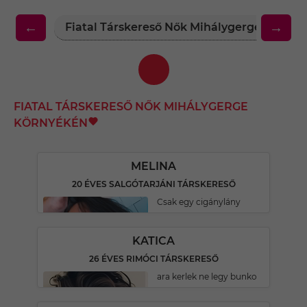
←
→
Fiatal Társkereső Nők Mihálygerge Körny
FIATAL TÁRSKERESŐ NŐK MIHÁLYGERGE
KÖRNYÉKÉN
MELINA
20 ÉVES SALGÓTARJÁNI TÁRSKERESŐ
Csak egy cigánylány
KATICA
26 ÉVES RIMÓCI TÁRSKERESŐ
ara kerlek ne legy bunko