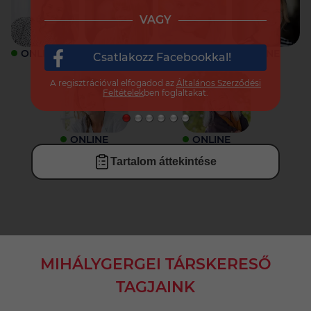
VAGY
ONLINE
ONLINE
ONLINE
ONLINE
Csatlakozz Facebookkal!
A regisztrációval elfogadod az
Általános Szerződési
Feltételek
ben foglaltakat.
ONLINE
ONLINE
Tartalom áttekintése
MIHÁLYGERGEI TÁRSKERESŐ
TAGJAINK