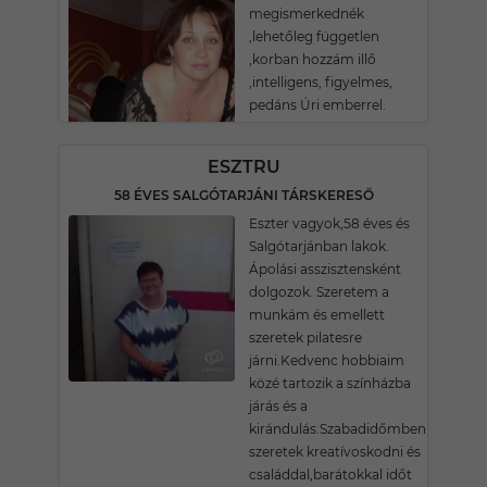
megismerkednék
,lehetőleg független
,korban hozzám illő
,intelligens, figyelmes,
pedáns Úri emberrel.
ESZTRU
58 ÉVES SALGÓTARJÁNI TÁRSKERESŐ
Eszter vagyok,58 éves és
Salgótarjánban lakok.
Ápolási asszisztensként
dolgozok. Szeretem a
munkám és emellett
szeretek pilatesre
járni.Kedvenc hobbiaim
közé tartozik a színházba
járás és a
kirándulás.Szabadidőmben
szeretek kreatívoskodni és
családdal,barátokkal időt