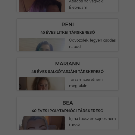
Átlagos nő vagyok!
Életvidám!
RENI
45 ÉVES LITKEI TÁRSKERESŐ
Üdvözölek. legyen csodás
napod
MARIANN
48 ÉVES SALGÓTARJÁNI TÁRSKERESŐ
Társam szeretném
megtalalni.
BEA
40 ÉVES IPOLYTARNÓCI TÁRSKERESŐ
Írj ha tudsz én sajnos nem
tudok