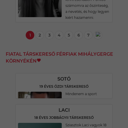
számomra az őszinteség,
a nevetés, és hogy legyen
kiért hazamenni.
1
2
3
4
5
6
7
FIATAL TÁRSKERESŐ FÉRFIAK MIHÁLYGERGE
KÖRNYÉKÉN
SOTÓ
19 ÉVES ÓZDI TÁRSKERESŐ
Mindenem a sport
LACI
18 ÉVES JOBBÁGYII TÁRSKERESŐ
Sziasztok Laci vagyok 18