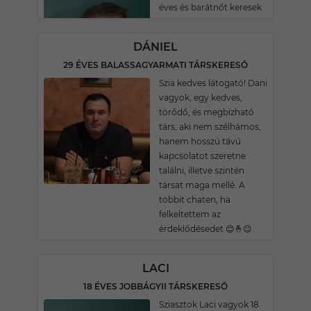
éves és barátnőt keresek
DÁNIEL
29 ÉVES BALASSAGYARMATI TÁRSKERESŐ
Szia kedves látogató! Dani
vagyok, egy kedves,
törődő, és megbízható
társ, aki nem szélhámos,
hanem hosszú távú
kapcsolatot szeretne
találni, illetve szintén
társat maga mellé. A
többit chaten, ha
felkeltettem az
érdeklődésedet 😊🤞😉
LACI
18 ÉVES JOBBÁGYII TÁRSKERESŐ
Sziasztok Laci vagyok 18