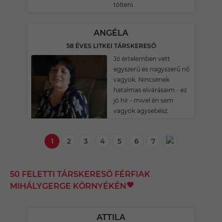
tölteni.
ANGÉLA
58 ÉVES LITKEI TÁRSKERESŐ
Jó értelemben vett
egyszerű és nagyszerű nő
vagyok. Nincsenek
hatalmas elvárásaim - ez
jó hír - mivel én sem
vagyok agysebész.
1
2
3
4
5
6
7
50 FELETTI TÁRSKERESŐ FÉRFIAK
MIHÁLYGERGE KÖRNYÉKÉN
ATTILA