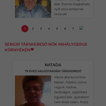
élek. Őszinte megbizható
nyilt szivü embernek
tartanak!
1
2
3
4
5
6
7
SENIOR TÁRSKERESŐ NŐK MIHÁLYGERGE
KÖRNYÉKÉN
NATADA
79 ÉVES SALGÓTARJÁNI TÁRSKERESŐ
Mások által koromhoz
képest , fiatalos, csinos
vagyok. Kedves ,
barátságos , segítőkész .
Egyedül elek , gyerekeim
nem élnek velem. Rossz