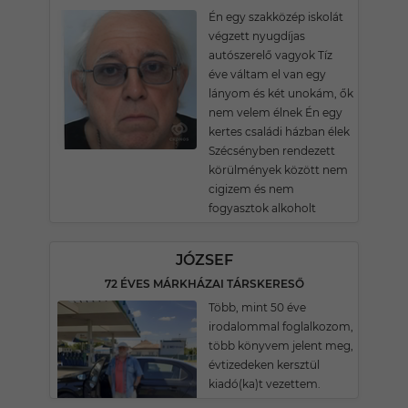
Én egy szakközép iskolát
végzett nyugdíjas
autószerelő vagyok Tíz
éve váltam el van egy
lányom és két unokám, ők
nem velem élnek Én egy
kertes családi házban élek
Szécsényben rendezett
körülmények között nem
cigizem és nem
fogyasztok alkoholt
JÓZSEF
72 ÉVES MÁRKHÁZAI TÁRSKERESŐ
Több, mint 50 éve
irodalommal foglalkozom,
több könyvem jelent meg,
évtizedeken kersztül
kiadó(ka)t vezettem.