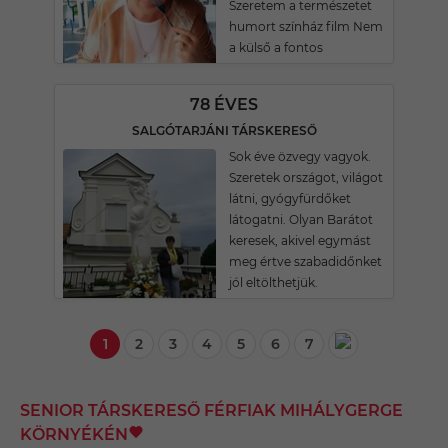
Szeretem a természetet
humort színház film Nem
a külső a fontos
78 ÉVES
SALGÓTARJÁNI TÁRSKERESŐ
Sok éve özvegy vagyok.
Szeretek országot, világot
látni, gyógyfürdőket
látogatni. Olyan Barátot
keresek, akivel egymást
meg értve szabadidőnket
jól eltölthetjük.
1
2
3
4
5
6
7
SENIOR TÁRSKERESŐ FÉRFIAK MIHÁLYGERGE
KÖRNYÉKÉN