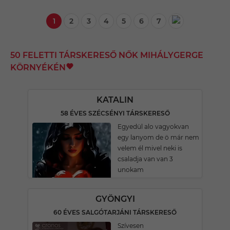
1
2
3
4
5
6
7
50 FELETTI TÁRSKERESŐ NŐK MIHÁLYGERGE
KÖRNYÉKÉN
KATALIN
58 ÉVES SZÉCSÉNYI TÁRSKERESŐ
Egyedül alo vagyokvan
egy lanyom de ö már nem
velem él mivel neki is
csaladja van van 3
unokam
GYÖNGYI
60 ÉVES SALGÓTARJÁNI TÁRSKERESŐ
Szívesen