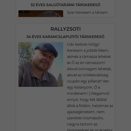
52 ÉVES SALGÓTARJÁNI TÁRSKERESŐ
Szia! Keresem a társam.
RALLYZSOTI
54 ÉVES KARANCSLAPUJTŐI TÁRSKERESŐ
Üdv kedves Hölgy!
Keresem a jobbik felem,
akinek a támasza lehetek
és Ő az én támaszom!
Akivel önmagam lehetek,
akivel az örökkévalóság
csupán egy pillanat! Van
egy kislányom, Ő a
mindenem! :) Magamról
annyit, hogy két lábbal
állok a földön, hatalmas az
igazságérzetem, nem
szeretek mismásolni,
nagyra tartom az
őszinteséget és az érzelmi