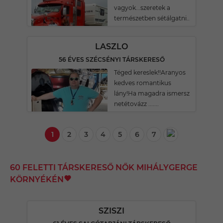
vagyok...szeretek a
természetben sétálgatni..
LASZLO
56 ÉVES SZÉCSÉNYI TÁRSKERESŐ
Téged kereslek!!Aranyos
kedves romantikus
lány!Ha magadra ismersz
netétovázz .......
1
2
3
4
5
6
7
60 FELETTI TÁRSKERESŐ NŐK MIHÁLYGERGE
KÖRNYÉKÉN
SZISZI