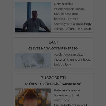
Nem hiszek a
véletlenekben.Hosszú
távú kapcsolatot
keresek.Fontos a
személyes találkozás,hogy
szimpatizálunk - e, stb.stb.
LACI
62 ÉVES NAGYLÓCI TÁRSKERESŐ
Az élet gyorsan elszál
,használj ki mindent hogy
boldog légy
BUSZOSPETI
63 ÉVES SALGÓTARJÁNI TÁRSKERESŐ
Péternek hivnak.A
Volánbusz zrt. nél
dolgozom
buszsofőrként.Egyedül