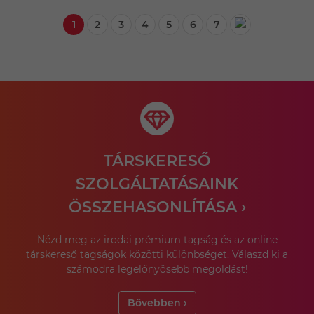
1
2
3
4
5
6
7
TÁRSKERESŐ
SZOLGÁLTATÁSAINK
ÖSSZEHASONLÍTÁSA ›
Nézd meg az irodai prémium tagság és az online
társkereső tagságok közötti különbséget. Válaszd ki a
számodra legelőnyösebb megoldást!
Bővebben ›