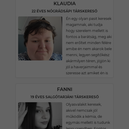
KLAUDIA
22 ÉVES NÓGRÁDSÁPI TÁRSKERESŐ
Én egy olyan pasit keresek
magamnak, aki tudja
hogy szerelem mellett is
fontos a barátság, meg aki
nem erőltet minden félére
amibe én nem akarok bele
menni, legyen segítőkész
akármilyen téren, jöjjön ki
jól a haverjaimmal és
szeresse azt amiket én is
FANNI
19 ÉVES SALGÓTARJÁNI TÁRSKERESŐ
Olyasvalakit keresek,
akivel nemcsak jól
működik a kémia, de
egymás mellett is tudunk
lenni csendben. Fontos