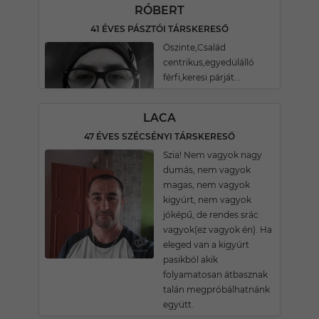
RÓBERT
41 ÉVES PÁSZTÓI TÁRSKERESŐ
Öszinte,Család
centrikus,egyedülálló
férfi,keresi párját...
LACA
47 ÉVES SZÉCSÉNYI TÁRSKERESŐ
Szia! Nem vagyok nagy
dumás, nem vagyok
magas, nem vagyok
kigyúrt, nem vagyok
jóképű, de rendes srác
vagyok(ez vagyok én). Ha
eleged van a kigyúrt
pasikból akik
folyamatosan átbasznak
talán megpróbálhatnánk
együtt.