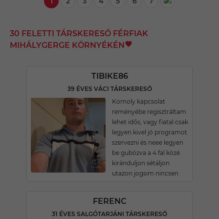
1
2
3
4
5
6
7
30 FELETTI TÁRSKERESŐ FÉRFIAK
MIHÁLYGERGE KÖRNYÉKÉN
TIBIKE86
39 ÉVES VÁCI TÁRSKERESŐ
Komoly kapcsolat
reményébe regisztráltam
lehet idős, vagy fiatal csak
legyen kivel jó programot
szervezni és neee legyen
be gubózva a 4 fal közé
kiránduljon sétáljon
utazon jogsim nincsen
FERENC
31 ÉVES SALGÓTARJÁNI TÁRSKERESŐ