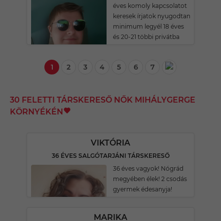
éves komoly kapcsolatot
keresek írjatok nyugodtan
minimum legyél 18 éves
és 20-21 többi privátba
1
2
3
4
5
6
7
30 FELETTI TÁRSKERESŐ NŐK MIHÁLYGERGE
KÖRNYÉKÉN
VIKTÓRIA
36 ÉVES SALGÓTARJÁNI TÁRSKERESŐ
36 éves vagyok! Nógrád
megyében élek! 2 csodás
gyermek édesanyja!
MARIKA