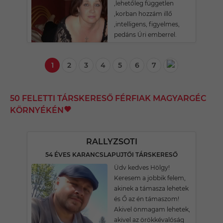
,lehetőleg független
,korban hozzám illő
,intelligens, figyelmes,
pedáns Úri emberrel.
1
2
3
4
5
6
7
50 FELETTI TÁRSKERESŐ FÉRFIAK MAGYARGÉC
KÖRNYÉKÉN
RALLYZSOTI
54 ÉVES KARANCSLAPUJTŐI TÁRSKERESŐ
Üdv kedves Hölgy!
Keresem a jobbik felem,
akinek a támasza lehetek
és Ő az én támaszom!
Akivel önmagam lehetek,
akivel az örökkévalóság