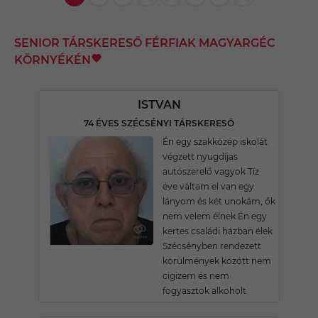
SENIOR TÁRSKERESŐ FÉRFIAK MAGYARGÉC
KÖRNYÉKÉN
ISTVAN
74 ÉVES SZÉCSÉNYI TÁRSKERESŐ
Én egy szakközép iskolát
végzett nyugdíjas
autószerelő vagyok Tíz
éve váltam el van egy
lányom és két unokám, ők
nem velem élnek Én egy
kertes családi házban élek
Szécsényben rendezett
körülmények között nem
cigizem és nem
fogyasztok alkoholt