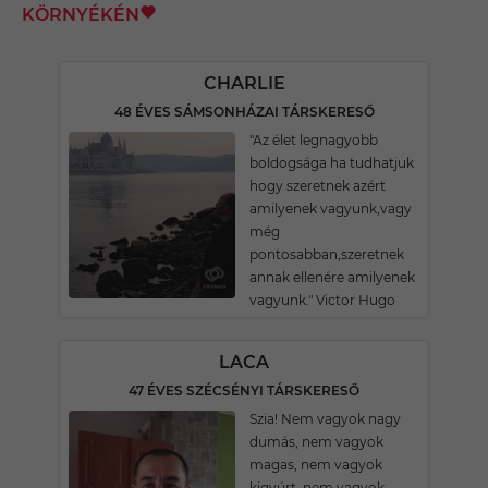
KÖRNYÉKÉN
CHARLIE
48 ÉVES SÁMSONHÁZAI TÁRSKERESŐ
"Az élet legnagyobb
boldogsága ha tudhatjuk
hogy szeretnek azért
amilyenek vagyunk,vagy
még
pontosabban,szeretnek
annak ellenére amilyenek
vagyunk." Victor Hugo
LACA
47 ÉVES SZÉCSÉNYI TÁRSKERESŐ
Szia! Nem vagyok nagy
dumás, nem vagyok
magas, nem vagyok
kigyúrt, nem vagyok