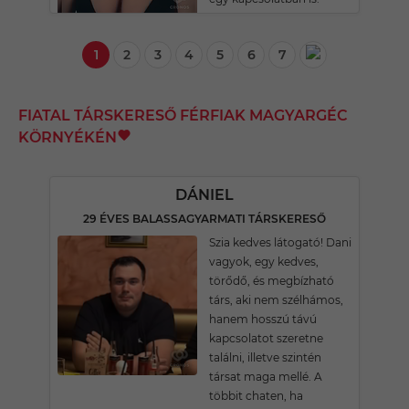
1
2
3
4
5
6
7
FIATAL TÁRSKERESŐ FÉRFIAK MAGYARGÉC
KÖRNYÉKÉN
DÁNIEL
29 ÉVES BALASSAGYARMATI TÁRSKERESŐ
Szia kedves látogató! Dani
vagyok, egy kedves,
törődő, és megbízható
társ, aki nem szélhámos,
hanem hosszú távú
kapcsolatot szeretne
találni, illetve szintén
társat maga mellé. A
többit chaten, ha