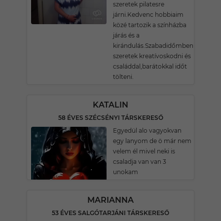
szeretek pilatesre
járni.Kedvenc hobbiaim
közé tartozik a színházba
járás és a
kirándulás.Szabadidőmben
szeretek kreatívoskodni és
családdal,barátokkal időt
tölteni.
KATALIN
58 ÉVES SZÉCSÉNYI TÁRSKERESŐ
Egyedül alo vagyokvan
egy lanyom de ö már nem
velem él mivel neki is
csaladja van van 3
unokam
MARIANNA
53 ÉVES SALGÓTARJÁNI TÁRSKERESŐ