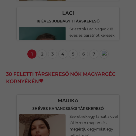
LACI
18 ÉVES JOBBÁGYII TÁRSKERESŐ
Sziasztok Laci vagyok 18
éves és barátnőt keresek
1
2
3
4
5
6
7
30 FELETTI TÁRSKERESŐ NŐK MAGYARGÉC
KÖRNYÉKÉN
MARIKA
39 ÉVES KARANCSSÁGI TÁRSKERESŐ
Szeretnék egy társat akivel
jól érzem magam és
megértjük egymást egy
pillantásból