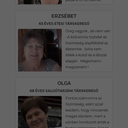
ERZSÉBET
65 ÉVES ETESI TÁRSKERESŐ
Öreg vagyok , de nem vén
. A kölcsönös tisztelet és
őszinteség alapfeltétel az
életembe . Soha nem
ítélek a külső és a látszat
alapján . Megismerni -
megszeretni !
OLGA
68 ÉVES SALGÓTARJÁNI TÁRSKERESŐ
Fontos számomra az
őszinteség, ezért azzal
kezdem, hogy nincsenek
magas iskoláim, mert a
szívben hordozott érték a