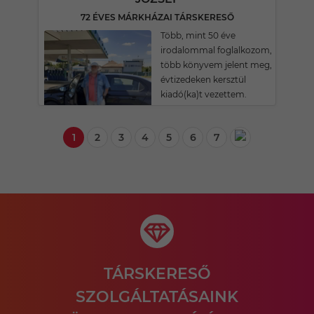
72 ÉVES MÁRKHÁZAI TÁRSKERESŐ
Több, mint 50 éve
irodalommal foglalkozom,
több könyvem jelent meg,
évtizedeken kersztül
kiadó(ka)t vezettem.
1
2
3
4
5
6
7
TÁRSKERESŐ
SZOLGÁLTATÁSAINK