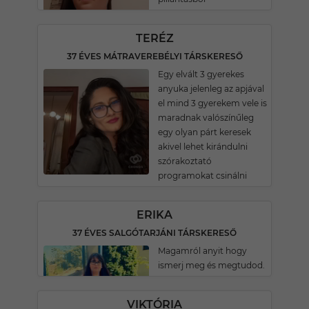
TERÉZ
37 ÉVES MÁTRAVEREBÉLYI TÁRSKERESŐ
Egy elvált 3 gyerekes
anyuka jelenleg az apjával
el mind 3 gyerekem vele is
maradnak valószínűleg
egy olyan párt keresek
akivel lehet kirándulni
szórakoztató
programokat csinálni
ERIKA
37 ÉVES SALGÓTARJÁNI TÁRSKERESŐ
Magamról anyit hogy
ismerj meg és megtudod.
VIKTÓRIA