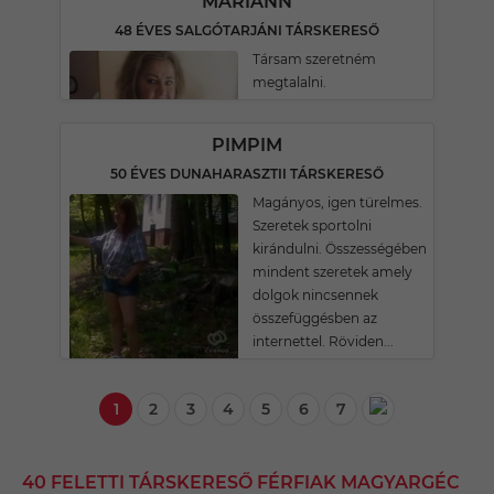
MARIANN
48 ÉVES SALGÓTARJÁNI TÁRSKERESŐ
Társam szeretném
megtalalni.
PIMPIM
50 ÉVES DUNAHARASZTII TÁRSKERESŐ
Magányos, igen türelmes.
Szeretek sportolni
kirándulni. Összességében
mindent szeretek amely
dolgok nincsennek
összefüggésben az
internettel. Röviden...
1
2
3
4
5
6
7
40 FELETTI TÁRSKERESŐ FÉRFIAK MAGYARGÉC