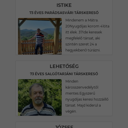
ISTIKE
73 ÉVES PARÁDSASVÁRI TÁRSKERESŐ
Mindenem a Mátra.
20Nyugdíjas korom 41óta
itt élek. 37Ide keresek
megfelelő társat, aki
szintén szeret 24 a
hegyekben0 túrázni.
LEHETŐSÉG
73 ÉVES SALGÓTARJÁNI TÁRSKERESŐ
Minden
károsszenvedélytől
mentes.Egyszerű
nyugdíjas keresi hozzáillő
társat. Majd kiderül a
végén.
JÓZSEF