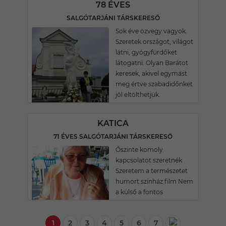
78 ÉVES
SALGÓTARJÁNI TÁRSKERESŐ
Sok éve özvegy vagyok.
Szeretek országot, világot
látni, gyógyfürdőket
látogatni. Olyan Barátot
keresek, akivel egymást
meg értve szabadidőnket
jól eltölthetjük.
KATICA
71 ÉVES SALGÓTARJÁNI TÁRSKERESŐ
Őszinte komoly
kapcsolatot szeretnék
Szeretem a természetet
humort színház film Nem
a külső a fontos
1
2
3
4
5
6
7