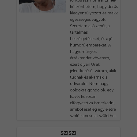
fontos számomra. Ennek
köszönhetem, hogy derűs
kiegyensúlyozott és makk
egészséges vagyok.
Szeretem a jó zenét, a
tartalmas
beszélgetéseket, és a jó
humorú embereket. A
hagyományos
értékrendet követem,
ezért olyan Urak
jelentkezését várom, akik
tudnak és akarnak is
udvarolni. Nem nagy
dolgokra gondolok: egy
kávét közösen
elfogyasztva ismerkedni,
amiből esetleg egy életre
szóló kapcsolat születhet.
SZISZI