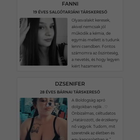
FANNI
19 ÉVES SALGÓTARJÁNI TÁRSKERESŐ
Olyasvalakit keresek,
akivel nemcsak jól
működik a kémia, de
egymás mellett is tudunk
lenni csendben. Fontos
számomra az őszinteség,
a nevetés, és hogy legyen
kiért hazamenni.
DZSENIFER
28 ÉVES BÁRNAI TÁRSKERESŐ
A Boldogsàg apró
dolgokban rejlik ..♡
Önbizalmas, céltudatos
„Határozott, de érzékeny
nő vagyok. Tudom, mit
szeretnék az életben és
egy kapcsolatban is.”