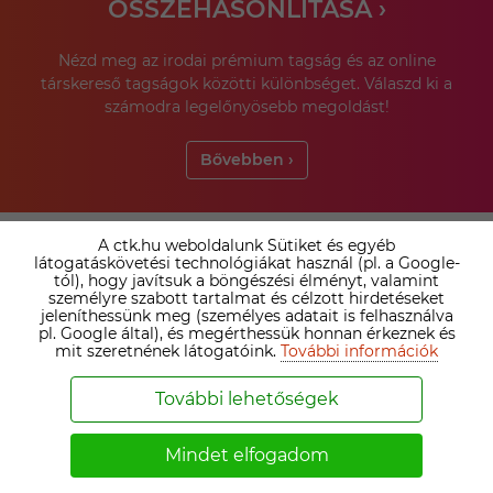
ÖSSZEHASONLÍTÁSA ›
Nézd meg az irodai prémium tagság és az online
társkereső tagságok közötti különbséget. Válaszd ki a
számodra legelőnyösebb megoldást!
Bővebben ›
A ctk.hu weboldalunk Sütiket és egyéb
SZEMÉLYESEN IS SEGÍTÜNK A
látogatáskövetési technológiákat használ (pl. a Google-
tól), hogy javítsuk a böngészési élményt, valamint
PÁRVÁLASZTÁSBAN!
személyre szabott tartalmat és célzott hirdetéseket
jeleníthessünk meg (személyes adatait is felhasználva
pl. Google által), és megérthessük honnan érkeznek és
mit szeretnének látogatóink.
További információk
További lehetőségek
Mindet elfogadom
AZ IRODAI PRÉMIUM TAGSÁG ELŐNYEI