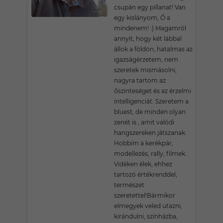
csupán egy pillanat! Van
egy kislányom, Ő a
mindenem! :) Magamról
annyit, hogy két lábbal
állok a földön, hatalmas az
igazságérzetem, nem
szeretek mismásolni,
nagyra tartom az
őszinteséget és az érzelmi
intelligenciát. Szeretem a
bluest, de minden olyan
zenét is , amit valódi
hangszereken játszanak.
Hobbim a kerékpár,
modellezés, rally, filmek.
Vidéken élek, ehhez
tartozó értékrenddel,
természet
szeretettel!Bármikor
elmegyek veled utazni,
kirándulni, színházba,