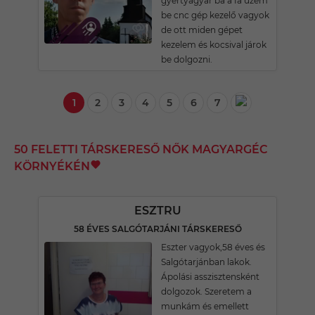
gyertyagyár ba a fa üzem
be cnc gép kezelő vagyok
de ott miden gépet
kezelem és kocsival járok
be dolgozni.
1
2
3
4
5
6
7
50 FELETTI TÁRSKERESŐ NŐK MAGYARGÉC
KÖRNYÉKÉN
ESZTRU
58 ÉVES SALGÓTARJÁNI TÁRSKERESŐ
Eszter vagyok,58 éves és
Salgótarjánban lakok.
Ápolási asszisztensként
dolgozok. Szeretem a
munkám és emellett