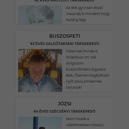
62 ÉVES NAGYLÓCI TÁRSKERESŐ
Az élet gyorsan elszál
,használj ki mindent hogy
boldog légy
BUSZOSPETI
63 ÉVES SALGÓTARJÁNI TÁRSKERESŐ
Péternek hivnak.A
Volánbusz zrt. nél
dolgozom
buszsofőrként.Egyedül
élek. Őszinte megbizható
nyilt szivü embernek
tartanak!
JÓZSI
64 ÉVES SZÉCSÉNYI TÁRSKERESŐ
Nem hiszek a
véletlenekben.Hosszú