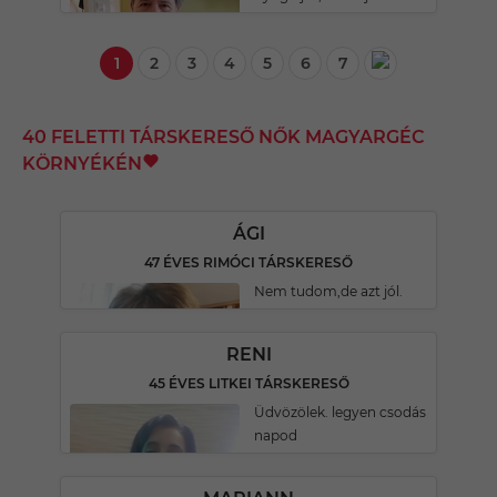
1
2
3
4
5
6
7
40 FELETTI TÁRSKERESŐ NŐK MAGYARGÉC
KÖRNYÉKÉN
ÁGI
47 ÉVES RIMÓCI TÁRSKERESŐ
Nem tudom,de azt jól.
RENI
45 ÉVES LITKEI TÁRSKERESŐ
Üdvözölek. legyen csodás
napod