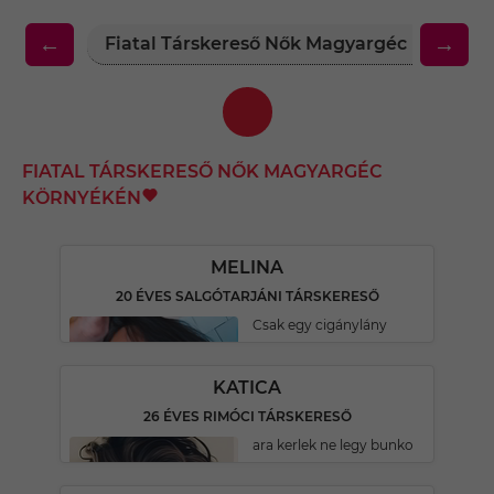
←
→
Fiatal Társkereső Nők Magyargéc Környék
FIATAL TÁRSKERESŐ NŐK MAGYARGÉC
KÖRNYÉKÉN
MELINA
20 ÉVES SALGÓTARJÁNI TÁRSKERESŐ
Csak egy cigánylány
KATICA
26 ÉVES RIMÓCI TÁRSKERESŐ
ara kerlek ne legy bunko