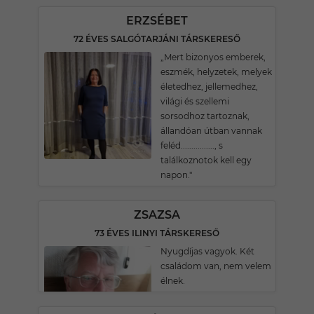
ERZSÉBET
72 ÉVES SALGÓTARJÁNI TÁRSKERESŐ
„Mert bizonyos emberek,
eszmék, helyzetek, melyek
életedhez, jellemedhez,
világi és szellemi
sorsodhoz tartoznak,
állandóan útban vannak
feléd................, s
találkoznotok kell egy
napon."
ZSAZSA
73 ÉVES ILINYI TÁRSKERESŐ
Nyugdíjas vagyok. Két
családom van, nem velem
élnek.