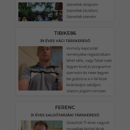
Szeretlek dolgozni
Szeretlek biciklizni
Szeretlek szerelni
TIBIKE86
39 ÉVES VÁCI TÁRSKERESŐ
Komoly kapcsolat
reményébe regisztráltam
lehet idős, vagy fiatal csak
legyen kivel jó programot
szervezni és neee legyen
be gubózva a 4 fal közé
kiránduljon sétáljon
utazon jogsim nincsen
FERENC
31 ÉVES SALGÓTARJÁNI TÁRSKERESŐ
Sziasztok 71-éves vagyok
nyugdíjas,bottal járok.