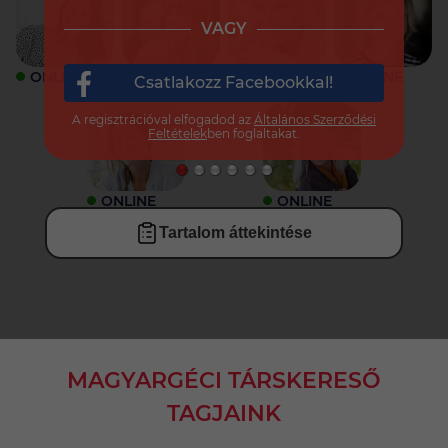
VAGY
ONLINE
ONLINE
ONLINE
ONLINE
Csatlakozz Facebookkal!
A regisztrációval elfogadod az
Általános Szerződési
Feltételek
ben foglaltakat.
ONLINE
ONLINE
Tartalom áttekintése
MAGYARGÉCI TÁRSKERESŐ
TAGJAINK