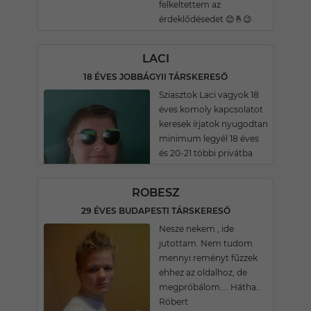
felkeltettem az
érdeklődésedet 😊🤞😉
LACI
18 ÉVES JOBBÁGYII TÁRSKERESŐ
Sziasztok Laci vagyok 18
éves komoly kapcsolatot
keresek írjatok nyugodtan
minimum legyél 18 éves
és 20-21 többi privátba
ROBESZ
29 ÉVES BUDAPESTI TÁRSKERESŐ
Nesze nekem , ide
jutottam. Nem tudom
mennyi reményt fűzzek
ehhez az oldalhoz, de
megpróbálom.... Hátha..
Róbert