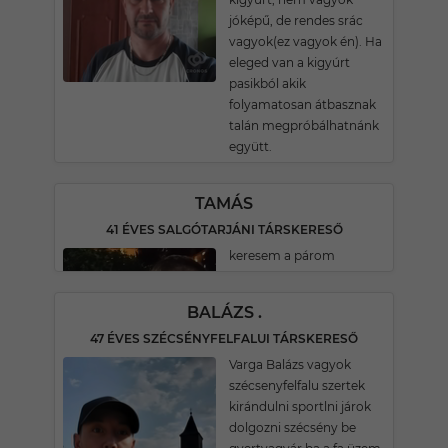
jóképű, de rendes srác
vagyok(ez vagyok én). Ha
eleged van a kigyúrt
pasikból akik
folyamatosan átbasznak
talán megpróbálhatnánk
együtt.
TAMÁS
41 ÉVES SALGÓTARJÁNI TÁRSKERESŐ
keresem a párom
BALÁZS .
47 ÉVES SZÉCSÉNYFELFALUI TÁRSKERESŐ
Varga Balázs vagyok
szécsenyfelfalu szertek
kirándulni sportlni járok
dolgozni szécsény be