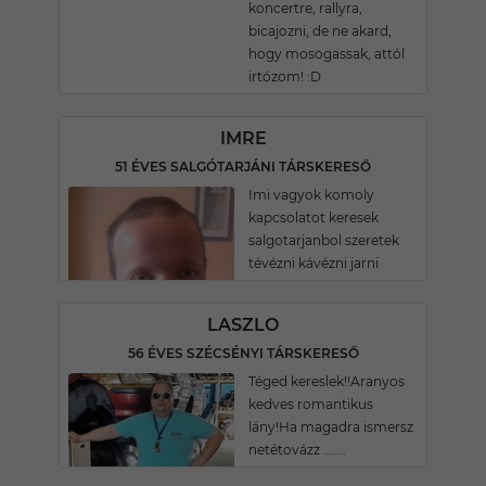
koncertre, rallyra,
bicajozni, de ne akard,
hogy mosogassak, attól
irtózom! :D
IMRE
51 ÉVES SALGÓTARJÁNI TÁRSKERESŐ
Imi vagyok komoly
kapcsolatot keresek
salgotarjanbol szeretek
tévézni kávézni jarni
LASZLO
56 ÉVES SZÉCSÉNYI TÁRSKERESŐ
Téged kereslek!!Aranyos
kedves romantikus
lány!Ha magadra ismersz
netétovázz .......