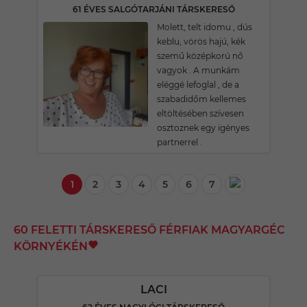
61 ÉVES SALGÓTARJÁNI TÁRSKERESŐ
Molett, telt idomu , dús
keblu, vörös hajú, kék
szemű középkorú nő
vagyok . A munkám
eléggé lefoglal , de a
szabadidőm kellemes
eltöltésében szívesen
osztoznek egy igényes
partnerrel .
1
2
3
4
5
6
7
60 FELETTI TÁRSKERESŐ FÉRFIAK MAGYARGÉC
KÖRNYÉKÉN
LACI