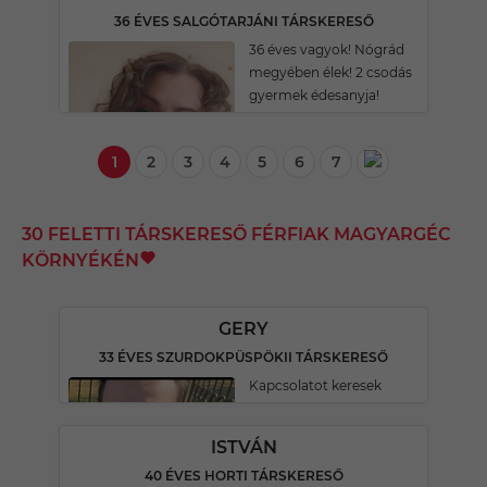
36 ÉVES SALGÓTARJÁNI TÁRSKERESŐ
36 éves vagyok! Nógrád
megyében élek! 2 csodás
gyermek édesanyja!
1
2
3
4
5
6
7
30 FELETTI TÁRSKERESŐ FÉRFIAK MAGYARGÉC
KÖRNYÉKÉN
GERY
33 ÉVES SZURDOKPÜSPÖKII TÁRSKERESŐ
Kapcsolatot keresek
ISTVÁN
40 ÉVES HORTI TÁRSKERESŐ