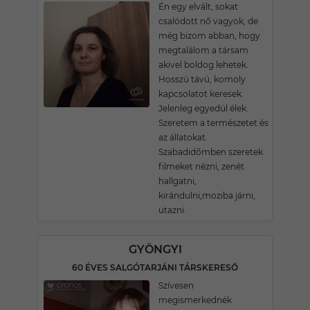
Én egy elvált, sokat
csalódott nő vagyok, de
még bizom abban, hogy
megtalálom a társam
akivel boldog lehetek.
Hosszú távú, komoly
kapcsolatot keresek.
Jelenleg egyedül élek.
Szeretem a természetet és
az állatokat.
Szabadidőmben szeretek
filmeket nézni, zenét
hallgatni,
kirándulni,moziba járni,
utazni.
GYÖNGYI
60 ÉVES SALGÓTARJÁNI TÁRSKERESŐ
Szívesen
megismerkednék