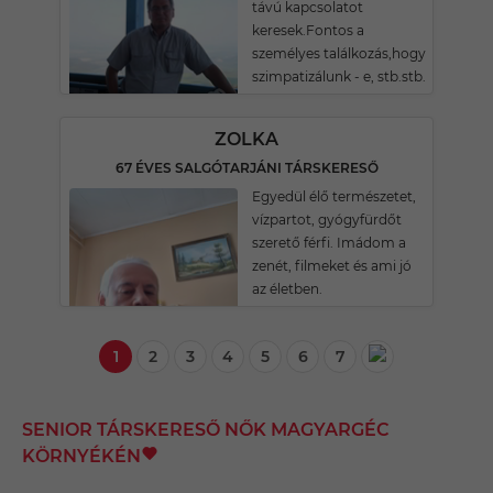
távú kapcsolatot
keresek.Fontos a
személyes találkozás,hogy
szimpatizálunk - e, stb.stb.
ZOLKA
67 ÉVES SALGÓTARJÁNI TÁRSKERESŐ
Egyedül élő természetet,
vízpartot, gyógyfürdőt
szerető férfi. Imádom a
zenét, filmeket és ami jó
az életben.
1
2
3
4
5
6
7
SENIOR TÁRSKERESŐ NŐK MAGYARGÉC
KÖRNYÉKÉN