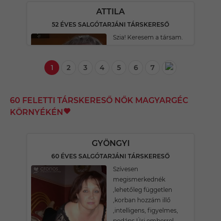
ATTILA
52 ÉVES SALGÓTARJÁNI TÁRSKERESŐ
Szia! Keresem a társam.
1
2
3
4
5
6
7
60 FELETTI TÁRSKERESŐ NŐK MAGYARGÉC
KÖRNYÉKÉN
GYÖNGYI
60 ÉVES SALGÓTARJÁNI TÁRSKERESŐ
Szívesen
megismerkednék
,lehetőleg független
,korban hozzám illő
,intelligens, figyelmes,
pedáns Úri emberrel.