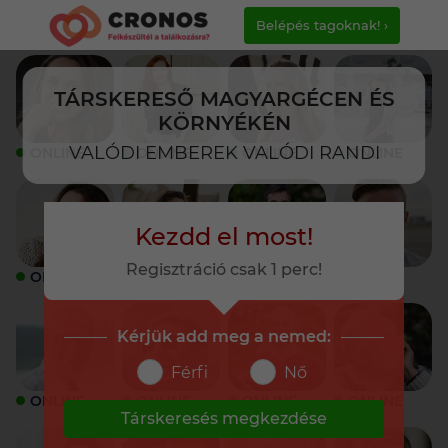
Belépés tagoknak! ›
TÁRSKERESŐ MAGYARGÉCEN ÉS
KÖRNYÉKÉN
VALÓDI EMBEREK VALÓDI RANDI
ONLINE
ONLINE
ONLINE
ONLINE
Kezdd el most!
Regisztráció csak 1 perc!
ONLINE
ONLINE
ONLINE
ONLINE
Kérjük add meg a nemed:
Férfi
Nő
ONLINE
ONLINE
ONLINE
ONLINE
Társkeresés megkezdése