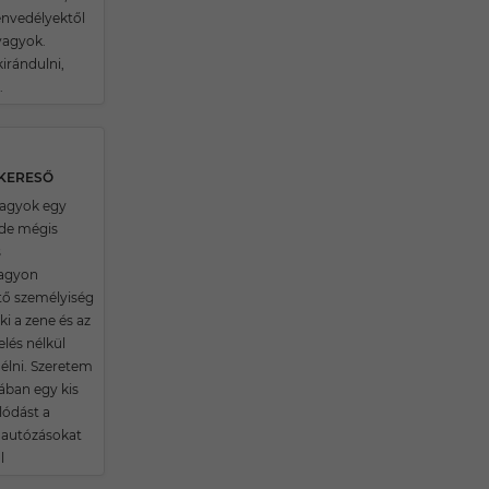
envedélyektől
vagyok.
irándulni,
.
SKERESŐ
 vagyok egy
de mégis
s
agyon
tő személyiség
i a zene és az
lés nélkül
élni. Szeretem
ában egy kis
lódást a
 autózásokat
l