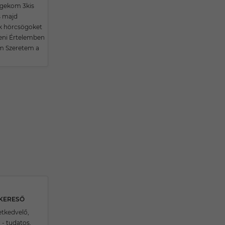
 gekom 3kis
s majd
k hörcsögoket
eni Értelemben
m Szeretem a
SKERESŐ
tkedvelő,
 - tudatos,