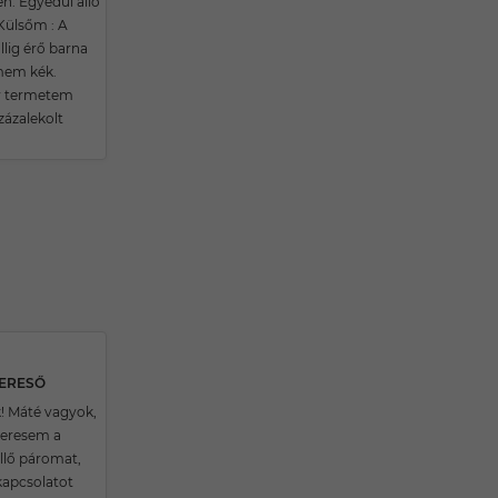
. Egyedül álló
Külsőm : A
llig érő barna
mem kék.
y termetem
zázalekolt
KERESŐ
k! Máté vagyok,
 keresem a
llő páromat,
apcsolatot