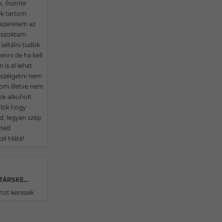
, őszinte
k tartom
szeretem az
t szoktam
 sétálni tudok
lenni de ha kell
is el lehet
szélgetni nem
om illetve nem
ok alkoholt
lök hogy
d, legyen szép
stéd
tel Máté!
33 ÉVES SZURDOKPÜSPÖKII TÁRSKERESŐ
tot keresek