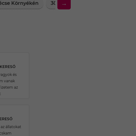
→
sécse Környékén
30 Feletti Társkereső Nők Csécse
SKERESŐ
 vagyok és
im vanak
fizetem az
t
KERESŐ
z állatokat
cskam