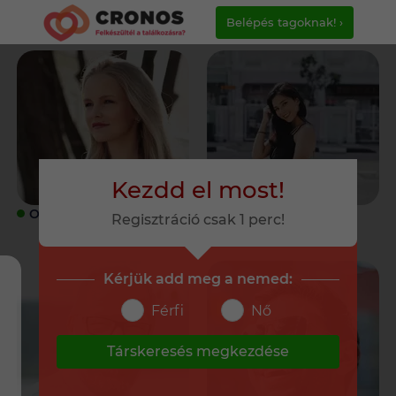
Belépés tagoknak! ›
Kezdd el most!
ONLINE
ONLINE
Regisztráció csak 1 perc!
Kérjük add meg a nemed:
Férfi
Nő
Társkeresés megkezdése