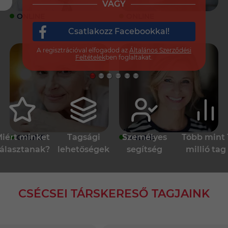
VAGY
ONLINE
ONLINE
Csatlakozz Facebookkal!
A regisztrációval elfogadod az
Általános Szerződési
Feltételek
ben foglaltakat.
iért minket
Tagsági
Személyes
Több mint 
ONLINE
ONLINE
álasztanak?
lehetőségek
segítség
millió tag
CSÉCSEI TÁRSKERESŐ TAGJAINK