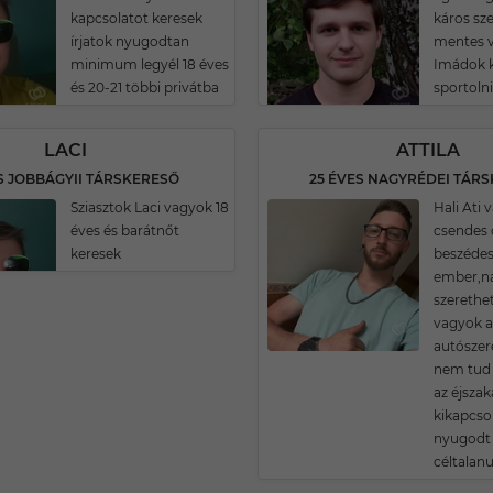
kapcsolatot keresek
káros sz
írjatok nyugodtan
mentes 
minimum legyél 18 éves
Imádok k
és 20-21 többi privátba
sportolni
LACI
ATTILA
S JOBBÁGYII TÁRSKERESŐ
25 ÉVES NAGYRÉDEI TÁR
Sziasztok Laci vagyok 18
Hali Ati
éves és barátnőt
csendes 
keresek
beszéde
ember,n
szerethe
vagyok ak
autószere
nem tud 
az éjszak
kikapcso
nyugodt
céltalanu