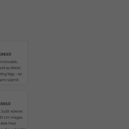
KERESŐ
gfontosabb,
zd az életet,
dog légy – ez
ami számít.
ERESŐ
Judit 40eves
35 cm magas.
élek Pest