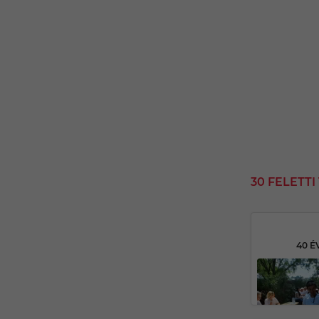
30 FELETT
40 É