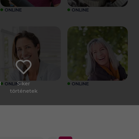
ONLINE
ONLINE
1
Siker
ONLINE
ONLINE
történetek