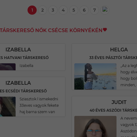
1
2
3
4
5
6
7
I TÁRSKERESŐ NŐK CSÉCSE KÖRNYÉKÉN
IZABELLA
HELGA
ES HATVANI TÁRSKERESŐ
33 ÉVES PÁSZTÓI TÁRS
Izabella
„Az a le
hogy élve
hogy bol
IZABELLA
minden, 
VES ECSÉDI TÁRSKERESŐ
Sziasztok l ismekedni
JUDIT
33eves vagyok fekete
40 ÉVES ASZÓDI TÁRSK
haj barna szem van
A nevem 
vagyok 1
Aszódon 