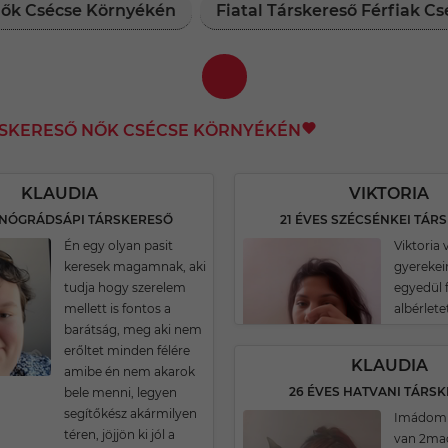
 Nők Csécse Környékén
Fiatal Társkereső Férfiak C
RSKERESŐ NŐK CSÉCSE KÖRNYÉKÉN
KLAUDIA
VIKTORIA
S NÓGRÁDSÁPI TÁRSKERESŐ
21 ÉVES SZÉCSÉNKEI TÁR
Én egy olyan pasit
Viktoria
keresek magamnak, aki
gyereke
tudja hogy szerelem
egyedül 
mellett is fontos a
albérlete
barátság, meg aki nem
erőltet minden félére
KLAUDIA
amibe én nem akarok
26 ÉVES HATVANI TÁRS
bele menni, legyen
segítőkész akármilyen
Imádom a
téren, jöjjön ki jól a
van 2ma