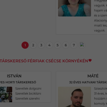
megyében
vagyok. 
hajam vá
és a sze
Alacson
miatt les
vagyok.
1
2
3
4
5
6
7
I TÁRSKERESŐ FÉRFIAK CSÉCSE KÖRNYÉKÉN
ISTVÁN
MÁTÉ
VES HORTI TÁRSKERESŐ
32 ÉVES HATVANI TÁRS
Szeretlek dolgozni
Sziaszto
Szeretlek biciklizni
31 éves,
Szeretlek szerelni
hozzám i
komoly k