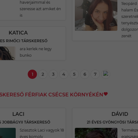
haverjaimmal és
1leopárd
szeresse azt amiket én
halam É
is
szeretné
tenyészt
dolgozo
KATICA
zenét
VES RIMÓCI TÁRSKERESŐ
ara kerlek ne legy
bunko
1
2
3
4
5
6
7
RSKERESŐ FÉRFIAK CSÉCSE KÖRNYÉKÉN
LACI
DÁVID
S JOBBÁGYII TÁRSKERESŐ
21 ÉVES GYÖNGYÖSI TÁR
Sziasztok Laci vagyok 18
Természe
éves komoly
egészség