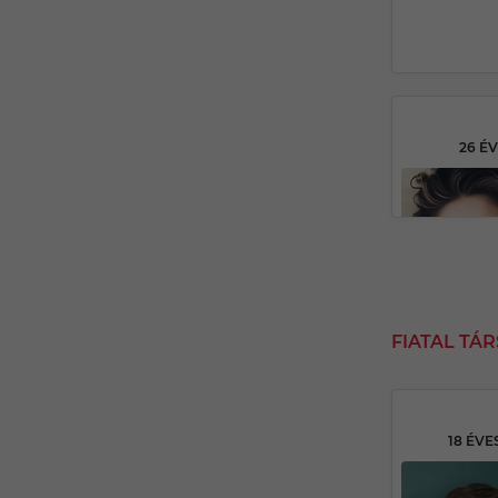
26 É
FIATAL TÁ
18 ÉVE