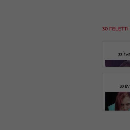
30 FELETT
33 ÉV
33 É