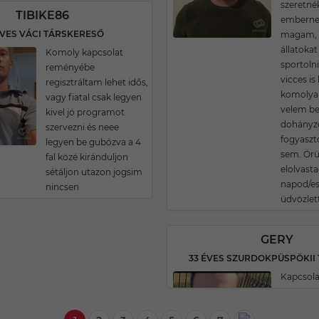
szeretnék
TIBIKE86
emberne
ÉVES VÁCI TÁRSKERESŐ
magam, 
állatoka
Komoly kapcsolat
sportolni
reményébe
vicces is 
regisztráltam lehet idős,
komolyan 
vagy fiatal csak legyen
velem be
kivel jó programot
dohányz
szervezni és neee
fogyaszt
legyen be gubózva a 4
sem. Örü
fal közé kiránduljon
elolvasta
sétáljon utazon jogsim
napod/e
nincsen
üdvözlet
GERY
Kapcsola