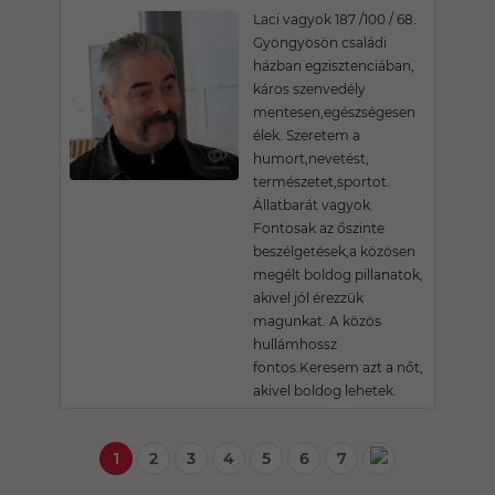
Laci vagyok 187 /100 / 68.
Gyöngyösön családi
házban egzisztenciában,
káros szenvedély
mentesen,egészségesen
élek. Szeretem a
humort,nevetést,
természetet,sportot.
Állatbarát vagyok.
Fontosak az őszinte
beszélgetések,a közösen
megélt boldog pillanatok,
akivel jól érezzük
magunkat. A közös
hullámhossz
fontos.Keresem azt a nőt,
akivel boldog lehetek.
1
2
3
4
5
6
7