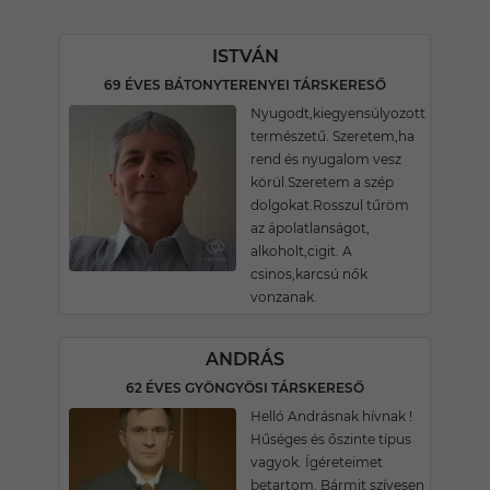
ISTVÁN
69 ÉVES BÁTONYTERENYEI TÁRSKERESŐ
Nyugodt,kiegyensúlyozott
természetű. Szeretem,ha
rend és nyugalom vesz
körül.Szeretem a szép
dolgokat.Rosszul tűröm
az ápolatlanságot,
alkoholt,cigit. A
csinos,karcsú nők
vonzanak.
ANDRÁS
62 ÉVES GYÖNGYÖSI TÁRSKERESŐ
Helló Andrásnak hívnak !
Hűséges és őszinte típus
vagyok. Ígéreteimet
betartom. Bármit szívesen