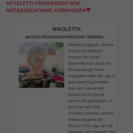
40 FELETTI TÁRSKERESŐ NŐK
MÁTRASZENTIMRE KÖRNYÉKÉN
NIKOLETTA
48 ÉVES RÓZSASZENTMÁRTONI TÁRSKERESŐ
Nikoletta vagyok. 48 éves.
Korban és alkatban
hozzám illő társat
szeretnék már! (Azaz 45-
52 éves korig) Heves
megyében élek. Van egy 21
éves fiam! (Gyermeket
már nem szeretnék)
Dohányzom! Gyerek
korom óta sportoltam, 5
éve már nem! Sok
mindent szeretek csinálni,
kreatív dolgokat,de
"bulizni" is ha úgy van. De
szeretek este csak kint ülni