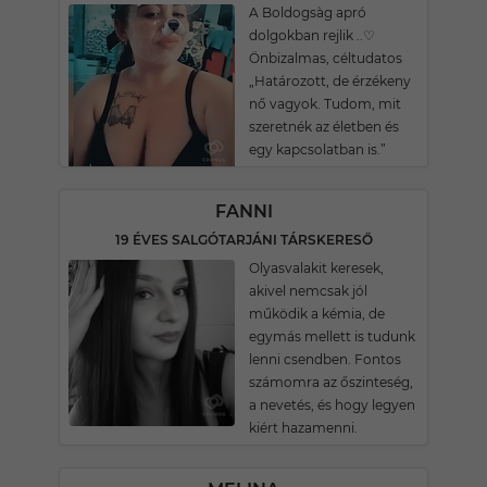
A Boldogsàg apró
dolgokban rejlik ..♡
Önbizalmas, céltudatos
„Határozott, de érzékeny
nő vagyok. Tudom, mit
szeretnék az életben és
egy kapcsolatban is.”
FANNI
19 ÉVES SALGÓTARJÁNI TÁRSKERESŐ
Olyasvalakit keresek,
akivel nemcsak jól
működik a kémia, de
egymás mellett is tudunk
lenni csendben. Fontos
számomra az őszinteség,
a nevetés, és hogy legyen
kiért hazamenni.