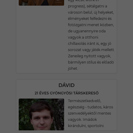
progress), sétálgatni a
városon belül, új helyeket,
élményeket felfedezni és
fotózgatni menet közben,
de ugyanennyire oda
vagyok a otthoni
chillaxolás iránt is, egy jó
sorozat vagy játék mellett.
Zeneileg nyitott vagyok,
bármilyen stílus és előadó
jöhet.
DÁVID
21 ÉVES GYÖNGYÖSI TÁRSKERESŐ
Természetkedvelő,
egészség - tudatos, káros
szenvedélyektől mentes
vagyok. Imádok
kirándulni, sportolni.