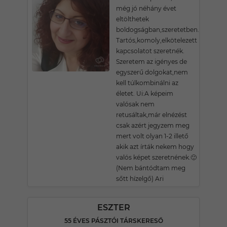
még jó néhány évet
eltölthetek
boldogságban,szeretetben.
Tartós,komoly,elkötelezett
kapcsolatot szeretnék.
Szeretem az igényes de
egyszerű dolgokat,nem
kell túlkombinálni az
életet. Ui:A képeim
valósak nem
retusáltak,már elnézést
csak azért jegyzem meg
mert volt olyan 1-2 illető
akik azt írták nekem hogy
valós képet szeretnének.🙂
(Nem bántódtam meg
sőtt hízelgő) Ari
ESZTER
55 ÉVES PÁSZTÓI TÁRSKERESŐ