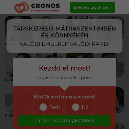
Belépés tagoknak! ›
TÁRSKERESŐ MÁTRASZENTIMRÉN
ÉS KÖRNYÉKÉN
VALÓDI EMBEREK VALÓDI RANDI
ONLINE
ONLINE
ONLINE
ONLINE
Kezdd el most!
Regisztráció csak 1 perc!
ONLINE
ONLINE
ONLINE
ONLINE
Kérjük add meg a nemed:
Férfi
Nő
ONLINE
ONLINE
ONLINE
ONLINE
Társkeresés megkezdése