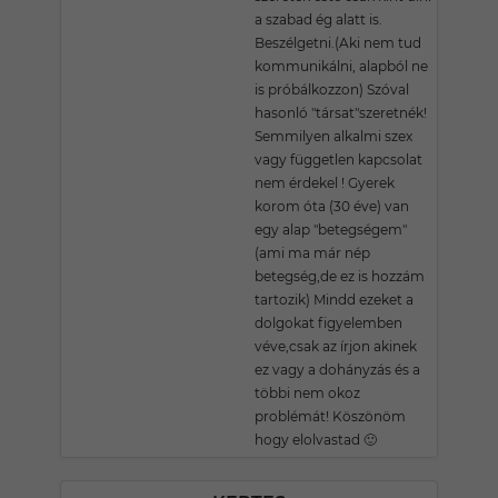
a szabad ég alatt is.
Beszélgetni.(Aki nem tud
kommunikálni, alapból ne
is próbálkozzon) Szóval
hasonló "társat"szeretnék!
Semmilyen alkalmi szex
vagy független kapcsolat
nem érdekel ! Gyerek
korom óta (30 éve) van
egy alap "betegségem"
(ami ma már nép
betegség,de ez is hozzám
tartozik) Mindd ezeket a
dolgokat figyelemben
véve,csak az írjon akinek
ez vagy a dohányzás és a
többi nem okoz
problémát! Köszönöm
hogy elolvastad 🙂