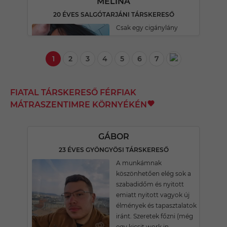
MELINA
20 ÉVES SALGÓTARJÁNI TÁRSKERESŐ
Csak egy cigánylány
1
2
3
4
5
6
7
FIATAL TÁRSKERESŐ FÉRFIAK
MÁTRASZENTIMRE KÖRNYÉKÉN
GÁBOR
23 ÉVES GYÖNGYÖSI TÁRSKERESŐ
A munkámnak
köszönhetően elég sok a
szabadidőm és nyitott
emiatt nyitott vagyok új
élmények és tapasztalatok
iránt. Szeretek főzni (még
egy kicsit work in