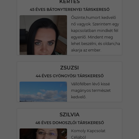
KERTES
45 ÉVES BÁTONYTERENYEI TÁRSKERESŐ
Őszinte,humort kedvelő
nő vagyok. Szerintem egy
kapcsolatban mindkét fél
egyenlő. Mindent meg
lehet beszélni, és oldani,ha
akarja az ember.
ZSUZSI
44 ÉVES GYÖNGYÖSI TÁRSKERESŐ
Vállófélben lévő kissé
magányos természet
kedvelő.
SZILVIA
46 ÉVES DOMOSZLÓI TÁRSKERESŐ
Komoly Kapcsolat
Céljából