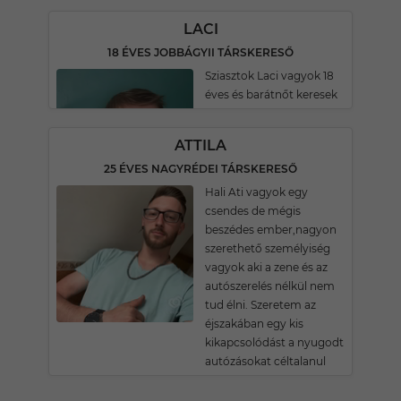
LACI
18 ÉVES JOBBÁGYII TÁRSKERESŐ
Sziasztok Laci vagyok 18
éves és barátnőt keresek
ATTILA
25 ÉVES NAGYRÉDEI TÁRSKERESŐ
Hali Ati vagyok egy
csendes de mégis
beszédes ember,nagyon
szerethető személyiség
vagyok aki a zene és az
autószerelés nélkül nem
tud élni. Szeretem az
éjszakában egy kis
kikapcsolódást a nyugodt
autózásokat céltalanul