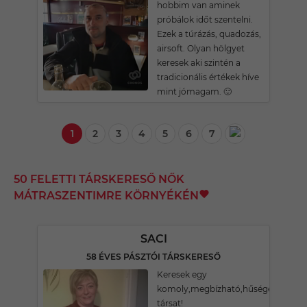
hobbim van aminek
próbálok időt szentelni.
Ezek a túrázás, quadozás,
airsoft. Olyan hölgyet
keresek aki szintén a
tradicionális értékek híve
mint jómagam. 🙂
1
2
3
4
5
6
7
50 FELETTI TÁRSKERESŐ NŐK
MÁTRASZENTIMRE KÖRNYÉKÉN
SACI
58 ÉVES PÁSZTÓI TÁRSKERESŐ
Keresek egy
komoly,megbízható,hűséges
társat!