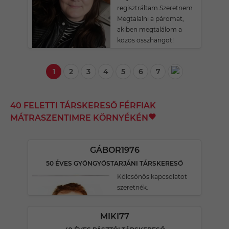
regisztráltam.Szeretnem
Megtalalni a páromat,
akiben megtalálom a
közös összhangot!
1
2
3
4
5
6
7
40 FELETTI TÁRSKERESŐ FÉRFIAK
MÁTRASZENTIMRE KÖRNYÉKÉN
GÁBOR1976
50 ÉVES GYÖNGYÖSTARJÁNI TÁRSKERESŐ
Kölcsönös kapcsolatot
szeretnék.
MIKI77