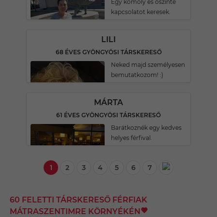
Egy komoly és őszinte
kapcsolatot keresek.
LILI
68 ÉVES GYÖNGYÖSI TÁRSKERESŐ
Neked majd személyesen
bemutatkozom! :)
MÁRTA
61 ÉVES GYÖNGYÖSI TÁRSKERESŐ
Barátkoznék egy kedves
helyes férfival.
1
2
3
4
5
6
7
60 FELETTI TÁRSKERESŐ FÉRFIAK
MÁTRASZENTIMRE KÖRNYÉKÉN