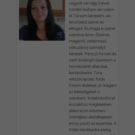
vagyok van egy 5 éves
tündéri kisfiam aki velem
él. Társam keresem, aki
kívül belül szeret és
elfogad. És maga is szeret,
szeretve lenni. Őszinte,
megértő, védelmező
céltudatos személyt
keresek. Pénz jó ha van de
nem boldogít! Szeretem a
természetet állatokat,
kertészkedni. Túra,
séta,bicajozás, futás.
Finom ételeket, jó magam
az édességeket is
szeretem. Kreatívkodni pl
évszakhoz megfelelően
dekorációt készíteni.
Dióhéjban elsődlegesen
ennyi jutott az eszembe. A
többi kérdésedre pedig