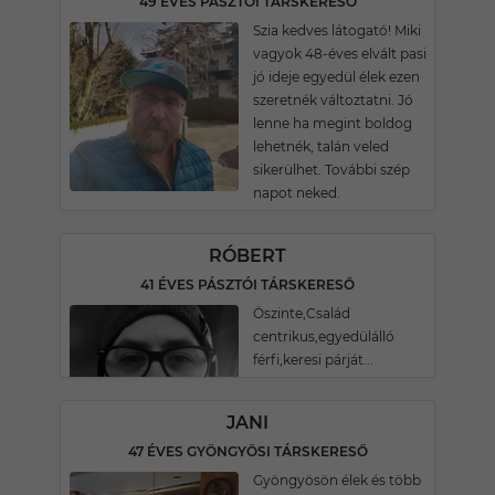
49 ÉVES PÁSZTÓI TÁRSKERESŐ
Szia kedves látogató! Miki
vagyok 48-éves elvált pasi
jó ideje egyedül élek ezen
szeretnék változtatni. Jó
lenne ha megint boldog
lehetnék, talán veled
sikerülhet. További szép
napot neked.
RÓBERT
41 ÉVES PÁSZTÓI TÁRSKERESŐ
Öszinte,Család
centrikus,egyedülálló
férfi,keresi párját...
JANI
47 ÉVES GYÖNGYÖSI TÁRSKERESŐ
Gyöngyösön élek és több