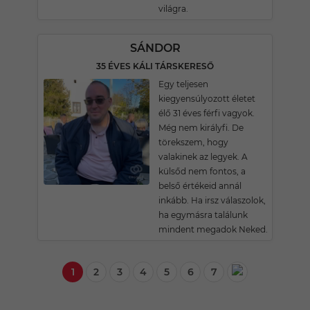
világra.
SÁNDOR
35 ÉVES KÁLI TÁRSKERESŐ
Egy teljesen
kiegyensúlyozott életet
élő 31 éves férfi vagyok.
Még nem királyfi. De
törekszem, hogy
valakinek az legyek. A
külsőd nem fontos, a
belső értékeid annál
inkább. Ha irsz válaszolok,
ha egymásra találunk
mindent megadok Neked.
1
2
3
4
5
6
7