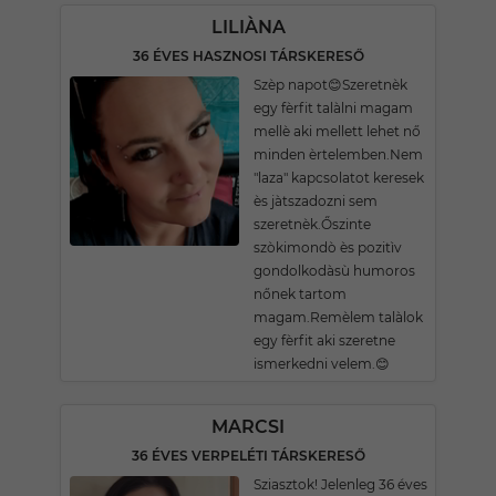
LILIÀNA
36 ÉVES HASZNOSI TÁRSKERESŐ
Szèp napot😊Szeretnèk
egy fèrfit talàlni magam
mellè aki mellett lehet nő
minden èrtelemben.Nem
"laza" kapcsolatot keresek
ès jàtszadozni sem
szeretnèk.Őszinte
szòkimondò ès pozitìv
gondolkodàsù humoros
nőnek tartom
magam.Remèlem talàlok
egy fèrfit aki szeretne
ismerkedni velem.😊
MARCSI
36 ÉVES VERPELÉTI TÁRSKERESŐ
Sziasztok! Jelenleg 36 éves