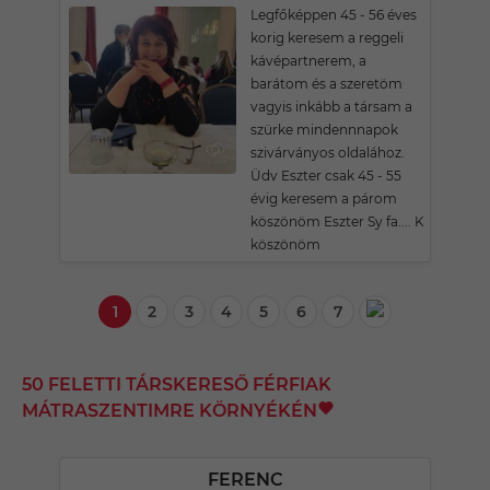
Legfőképpen 45 - 56 éves
korig keresem a reggeli
kávépartnerem, a
barátom és a szeretöm
vagyis inkább a társam a
szürke mindennnapok
szivárványos oldalához.
Üdv Eszter csak 45 - 55
évig keresem a párom
köszönöm Eszter Sy fa.... K
köszönöm
1
2
3
4
5
6
7
50 FELETTI TÁRSKERESŐ FÉRFIAK
MÁTRASZENTIMRE KÖRNYÉKÉN
FERENC