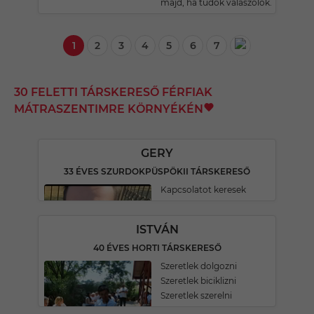
majd, ha tudok válaszolok.
1
2
3
4
5
6
7
30 FELETTI TÁRSKERESŐ FÉRFIAK
MÁTRASZENTIMRE KÖRNYÉKÉN
GERY
33 ÉVES SZURDOKPÜSPÖKII TÁRSKERESŐ
Kapcsolatot keresek
ISTVÁN
40 ÉVES HORTI TÁRSKERESŐ
Szeretlek dolgozni
Szeretlek biciklizni
Szeretlek szerelni