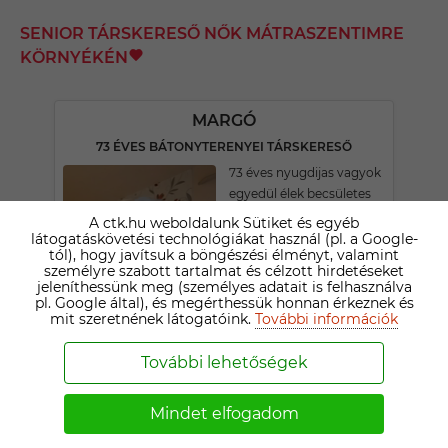
SENIOR TÁRSKERESŐ NŐK MÁTRASZENTIMRE
KÖRNYÉKÉN
MARGÓ
73 ÉVES BÁTONYTERENYEI TÁRSKERESŐ
73 éves nyugdijas vagyok
egyedül élek becsületes
öszinte hűséges,toleráns.
A ctk.hu weboldalunk Sütiket és egyéb
Amit igérek azt be is
látogatáskövetési technológiákat használ (pl. a Google-
tól), hogy javítsuk a böngészési élményt, valamint
tartom!Ismerem az
személyre szabott tartalmat és célzott hirdetéseket
értékeimet. De irhatok
jeleníthessünk meg (személyes adatait is felhasználva
bármit ugyis egy
pl. Google által), és megérthessük honnan érkeznek és
mit szeretnének látogatóink.
További információk
személyes találkozás dönt
Légy öszinte ne játszd el a
További lehetőségek
bizalmat. Kapcsolatot
keresek nem egy éjszakás
kalandot.! Kalandorok
Mindet elfogadom
kíméljenek!Az ember,
társra vágyik! Olyan társra