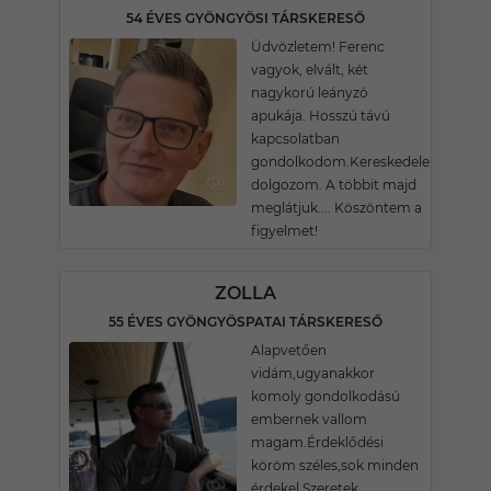
54 ÉVES GYÖNGYÖSI TÁRSKERESŐ
Üdvözletem! Ferenc
vagyok, elvált, két
nagykorú leányzó
apukája. Hosszú távú
kapcsolatban
gondolkodom.Kereskedelemben
dolgozom. A többit majd
meglátjuk.... Köszöntem a
figyelmet!
ZOLLA
55 ÉVES GYÖNGYÖSPATAI TÁRSKERESŐ
Alapvetően
vidám,ugyanakkor
komoly gondolkodású
embernek vallom
magam.Érdeklődési
köröm széles,sok minden
érdekel.Szeretek