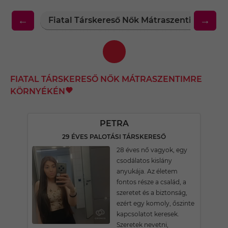
←
→
Fiatal Társkereső Nők Mátraszentimre Kö
FIATAL TÁRSKERESŐ NŐK MÁTRASZENTIMRE
KÖRNYÉKÉN
PETRA
29 ÉVES PALOTÁSI TÁRSKERESŐ
28 éves nő vagyok, egy
csodálatos kislány
anyukája. Az életem
fontos része a család, a
szeretet és a biztonság,
ezért egy komoly, őszinte
kapcsolatot keresek.
Szeretek nevetni,