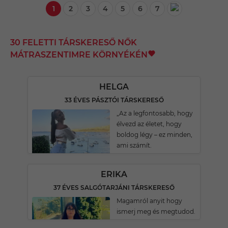
1
2
3
4
5
6
7
30 FELETTI TÁRSKERESŐ NŐK
MÁTRASZENTIMRE KÖRNYÉKÉN
HELGA
33 ÉVES PÁSZTÓI TÁRSKERESŐ
„Az a legfontosabb, hogy
élvezd az életet, hogy
boldog légy – ez minden,
ami számít.
ERIKA
37 ÉVES SALGÓTARJÁNI TÁRSKERESŐ
Magamról anyit hogy
ismerj meg és megtudod.