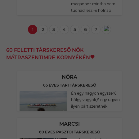
magadhoz mintha nem
tudnád lesz -e holnap
1
2
3
4
5
6
7
60 FELETTI TÁRSKERESŐ NŐK
MÁTRASZENTIMRE KÖRNYÉKÉN
NÓRA
65 ÉVES TARI TÁRSKERESŐ
Én egy nagyon egyszerű
hölgy vagyok,S egy ugyan
ilyen párt szeretnék
MARCSI
69 ÉVES PÁSZTÓI TÁRSKERESŐ