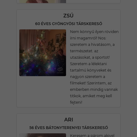
ZSÚ
60 ÉVES GYÖNGYÖSI TÁRSKERESŐ
Nem könnyű ilyen röviden
írni magamról! Nos:
szeretem a hivatásom, a
természetet. az
utazásokat, a sportot!
Szeretem a lélektani
tartalmú könyveket és
nagyon szeretem a
filmeket! Szerintem, az
emberben mindig vannak
titkok, amiket meg kell
fejteni!
ARI
56 ÉVES BÁTONYTERENYEI TÁRSKERESŐ
Keresem a párom,akivel