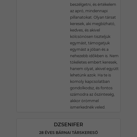
beszélgetni, és értékelem
az apró, mindennapi
pillanatokat. Olyan társat
keresek, aki megbízható,
kedves, és akivel
kölcsönösen tiszteljük
egymást, támogatjuk
egymást a jóban és a
nehezebb időkben is. Nem
tökéletes embert keresek,
hanem olyat, akivel együtt
lehetünk azok. Ha te is
komoly kapcsolatban
gondolkodsz, és fontos
számodra az őszinteség,
akkor örömmel
ismerkednék veled.
DZSENIFER
28 ÉVES BÁRNAI TÁRSKERESŐ