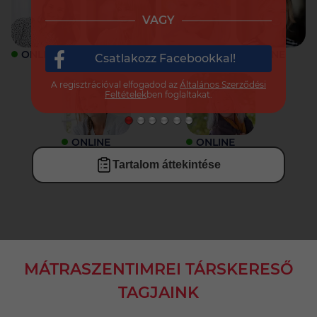
VAGY
ONLINE
ONLINE
ONLINE
ONLINE
Csatlakozz Facebookkal!
A regisztrációval elfogadod az
Általános Szerződési
Feltételek
ben foglaltakat.
ONLINE
ONLINE
Tartalom áttekintése
MÁTRASZENTIMREI TÁRSKERESŐ
TAGJAINK