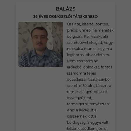
BALÁZS
36 ÉVES DOMOSZLÓI TÁRSKERESŐ
Őszinte, kitartó, pontos,
precíz, ünnepi ha mehetek
dolgozni. Kell valaki, aki
szeretetével elragad, hogy
ne csak a munka legyen a
legfontosabb az életben.
Nem szeretem az
érdekből dolgokat, fontos
számomra teljes
odaadással, tiszta szívből
szeretni. Sétálni, túrázni a
természet gyümölcseit
összegyűjteni,
termelgetni, tenyészteni.
Ahol a lelkek útjai
összeérnek, ott a
boldogság. S eggyé vált
lelkünk utódként jön e