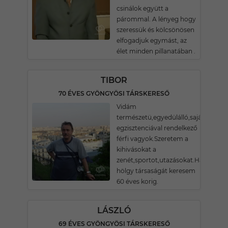
csinálok együtt a
párommal. A lényeg hogy
szeressük és kölcsönösen
elfogadjuk egymást, az
élet minden pillanatában .
TIBOR
70 ÉVES GYÖNGYÖSI TÁRSKERESŐ
Vidám
természetü,egyedülálló,saját
egzisztenciával rendelkező
férfi vagyok.Szeretem a
kihivásokat a
zenét,sportot,utazásokat.Hasonló
hölgy társaságát keresem
60 éves korig.
LÁSZLÓ
69 ÉVES GYÖNGYÖSI TÁRSKERESŐ