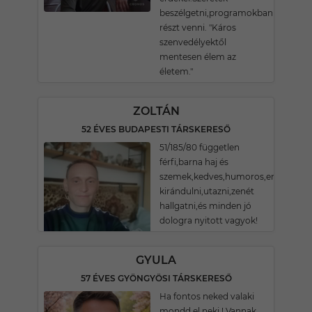
beszélgetni,programokban
részt venni. "Káros
szenvedélyektől
mentesen élem az
életem."
ZOLTÁN
52 ÉVES BUDAPESTI TÁRSKERESŐ
51/185/80 független
férfi,barna haj és
szemek,kedves,humoros,energikus,s
kirándulni,utazni,zenét
hallgatni,és minden jó
dologra nyitott vagyok!
GYULA
57 ÉVES GYÖNGYÖSI TÁRSKERESŐ
Ha fontos neked valaki
mondd el neki ! Vannak