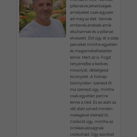
pillanatok,lehetőségek
amelyeket csak egyszer
ad meg az élet. Vannak
emberek,érzések amik
elsuhannak és a pillanat
elveszett. Éld úgy át a szép
perceket mintha egyetlen
és megismételhetetlen
lenne. Mert az is. Fogd
tenyeredbe a kedves
mosolyát, dédelgesd
kicsinykét. A holnap
bizonytalan: szeresd őt
ma szeresd úgy, mintha
csak egyetlen percre
lenne a tiéd. És ez alatt az
idő alatt szíved minden
melegével ölelnéd őt.
Csókold úgy, mintha az
örökkévalóságnak
csókolnád. Úgy szorítsd