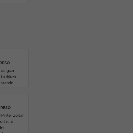
ERESŐ
k dolgozni
biciklizni
 szerelni
ERESŐ
!Pintér Zoltán
udas ról.
dni