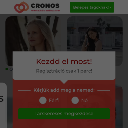
Belépés tagoknak! ›
Kezdd el most!
ONLINE
ONLINE
Regisztráció csak 1 perc!
Kérjük add meg a nemed:
S
Férfi
Nő
Társkeresés megkezdése