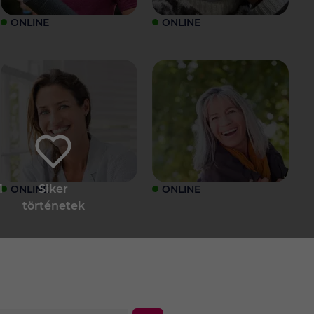
ONLINE
ONLINE
1
Siker
ONLINE
ONLINE
történetek