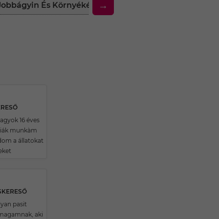
→
k Jobbágyin És Környékén
30 Feletti Társkereső Nő
ERESŐ
agyok 16 éves
 diák munkàm
om a állatokat
eket
SKERESŐ
lyan pasit
 magamnak, aki