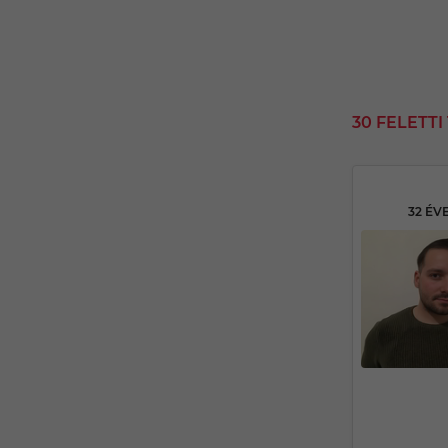
30 FELETT
32 ÉV