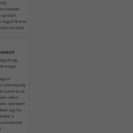
moly
tot keresek
nyugodtan
legyél 18 éves
többi privátba
SKERESŐ
 vagyok egy
de mégis
s
agyon
tő személyiség
i a zene és az
lés nélkül
élni. Szeretem
ában egy kis
lódást a
 autózásokat
l