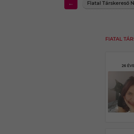
←
Fiatal Társkereső
FIATAL TÁ
26 ÉV