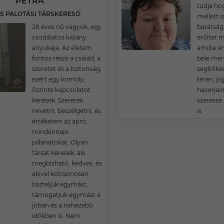
PETRA
tudja ho
ES PALOTÁSI TÁRSKERESŐ
mellett i
28 éves nő vagyok, egy
barátság
csodálatos kislány
erőltet m
anyukája. Az életem
amibe é
fontos része a család, a
bele men
szeretet és a biztonság,
segítőké
ezért egy komoly,
téren, jöj
őszinte kapcsolatot
haverjai
keresek. Szeretek
szeresse
nevetni, beszélgetni, és
is
értékelem az apró,
mindennapi
pillanatokat. Olyan
társat keresek, aki
megbízható, kedves, és
akivel kölcsönösen
tiszteljük egymást,
támogatjuk egymást a
jóban és a nehezebb
időkben is. Nem