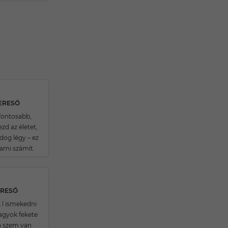
KERESŐ
gfontosabb,
zd az életet,
dog légy – ez
ami számít.
ERESŐ
 l ismekedni
agyok fekete
a szem van