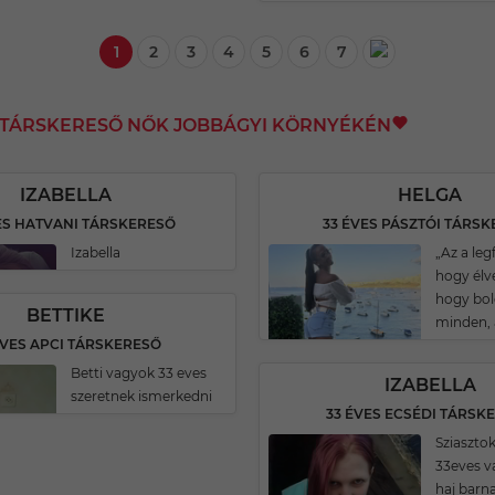
1
2
3
4
5
6
7
I TÁRSKERESŐ NŐK JOBBÁGYI KÖRNYÉKÉN
IZABELLA
HELGA
ES HATVANI TÁRSKERESŐ
33 ÉVES PÁSZTÓI TÁRS
Izabella
„Az a le
hogy élve
hogy bol
BETTIKE
minden, 
ÉVES APCI TÁRSKERESŐ
Betti vagyok 33 eves
IZABELLA
szeretnek ismerkedni
33 ÉVES ECSÉDI TÁRSK
Sziasztok
33eves v
haj barn