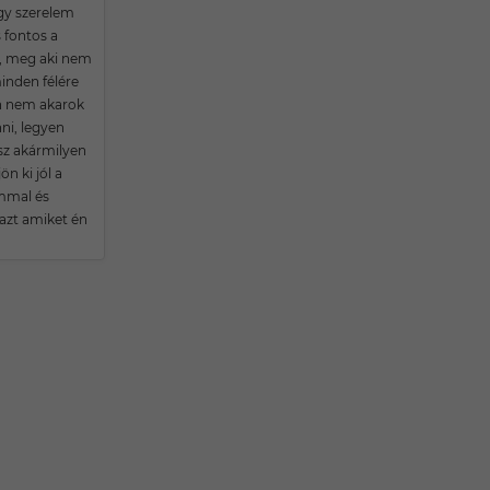
gy szerelem
s fontos a
, meg aki nem
inden félére
n nem akarok
ni, legyen
sz akármilyen
jön ki jól a
mmal és
 azt amiket én