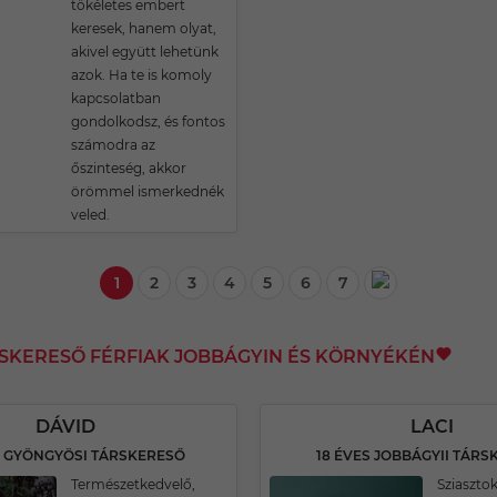
tökéletes embert
keresek, hanem olyat,
akivel együtt lehetünk
azok. Ha te is komoly
kapcsolatban
gondolkodsz, és fontos
számodra az
őszinteség, akkor
örömmel ismerkednék
veled.
1
2
3
4
5
6
7
RSKERESŐ FÉRFIAK JOBBÁGYIN ÉS KÖRNYÉKÉN
DÁVID
LACI
S GYÖNGYÖSI TÁRSKERESŐ
18 ÉVES JOBBÁGYII TÁR
Természetkedvelő,
Sziasztok