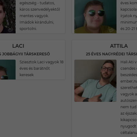
egészség - tudatos,
éves ko
káros szenvedélyektől
kapcsola
mentes vagyok.
írjatok 
Imádok kirándulni,
minimum 
sportolni.
és 20-21 
LACI
ATTILA
S JOBBÁGYII TÁRSKERESŐ
25 ÉVES NAGYRÉDEI TÁR
Sziasztok Laci vagyok 18
Hali Ati
éves és barátnőt
csendes 
keresek
beszéde
ember,n
szerethe
vagyok ak
autószere
nem tud 
az éjszak
kikapcso
nyugodt
céltalanu