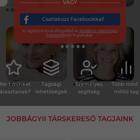
VAGY
ONLINE
ONLINE
Csatlakozz Facebookkal!
A regisztrációval elfogadod az
Általános Szerződési
Feltételek
ben foglaltakat.
iért minket
Tagsági
Személyes
Több mint 
ONLINE
ONLINE
álasztanak?
lehetőségek
segítség
millió tag
JOBBÁGYII TÁRSKERESŐ TAGJAINK