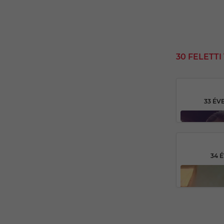
30 FELETT
33 ÉV
34 