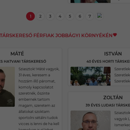
1
2
3
4
5
6
7
I TÁRSKERESŐ FÉRFIAK JOBBÁGYI KÖRNYÉKÉN
MÁTÉ
ISTVÁN
ES HATVANI TÁRSKERESŐ
40 ÉVES HORTI TÁRSK
Sziasztok! Máté vagyok,
Szeretle
31 éves, keresem a
Szeretlek 
hozzám illő páromat,
Szeretlek
komoly kapcsolatot
szeretnék, őszinte
ZOLTÁN
embernek tartom
39 ÉVES LUDASI TÁRSK
magam, szeretem az
állatokat szoktam
Sziasztok
sportolni sétálni tudok
vagyok L
vicces is lenni de ha kell
Ismerke
komolyan is el lehet