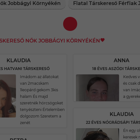
 Nők Jobbágyi Környékén
Fiatal Társkereső Férfia
RSKERESŐ NŐK JOBBÁGYI KÖRNYÉKÉN
KLAUDIA
ANNA
ES HATVANI TÁRSKERESŐ
18 ÉVES ASZÓDI TÁRSK
Imádom az állatokat
Kedves v
van 2macskam
és csak
1leopárd gekom 3kis
van Imàd
halam És majd
a gyerek
szeretnék hörcsögoket
tenyészteni Értelemben
KLAUDIA
dolgozom Szeretem a
22 ÉVES NÓGRÁDSÁPI TÁR
zenét
Én egy o
keresek