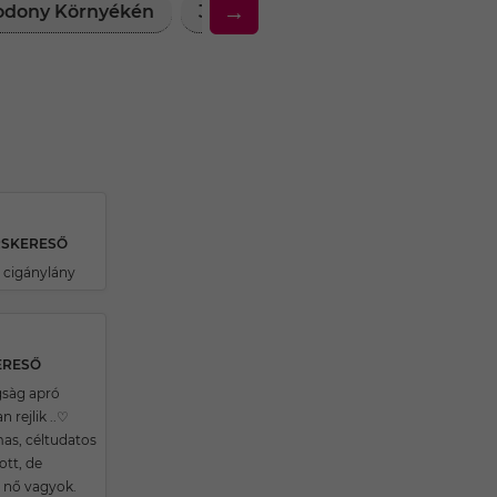
→
Bodony Környékén
30 Feletti Társkereső Nők Bodo
RSKERESŐ
 cigánylány
ERESŐ
sàg apró
 rejlik ..♡
as, céltudatos
ott, de
 nő vagyok.