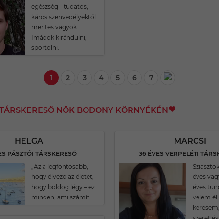
egészség - tudatos,
káros szenvedélyektől
mentes vagyok.
Imádok kirándulni,
sportolni.
1
2
3
4
5
6
7
I TÁRSKERESŐ NŐK BODONY KÖRNYÉKÉN
HELGA
MARCSI
ES PÁSZTÓI TÁRSKERESŐ
36 ÉVES VERPELÉTI TÁR
„Az a legfontosabb,
Sziasztok
hogy élvezd az életet,
éves vag
hogy boldog légy – ez
éves tünd
minden, ami számít.
velem él
keresem, 
szeret és