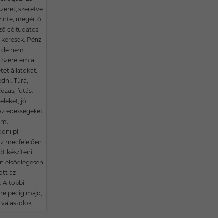
zeret, szeretve
zinte, megértő,
ő céltudatos
 keresek. Pénz
n de nem
! Szeretem a
et állatokat,
dni. Túra,
jozás, futás.
leket, jó
z édességeket
em.
odni pl
z megfelelően
t készíteni.
n elsődlegesen
ott az
 A többi
re pedig majd,
 válaszolok.