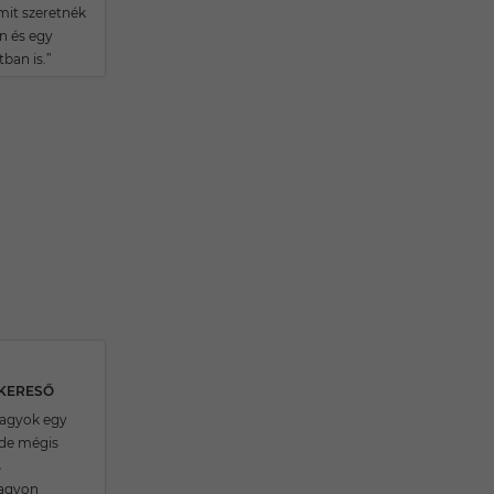
it szeretnék
n és egy
ban is.”
SKERESŐ
 vagyok egy
de mégis
s
agyon