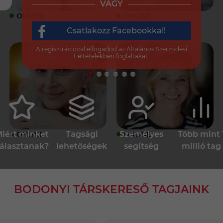
VAGY
ONLINE
ONLINE
Csatlakozz Facebookkal!
A regisztrációval elfogadod az
Általános Szerződési
Feltételek
ben foglaltakat.
iért minket
Tagsági
Személyes
Több mint 
ONLINE
ONLINE
álasztanak?
lehetőségek
segítség
millió tag
BODONYI TÁRSKERESŐ TAGJAINK