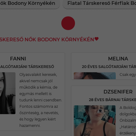
 Nők Bodony Környékén
Fiatal Társkereső Férfiak 
ÁRSKERESŐ NŐK BODONY KÖRNYÉKÉN
FANNI
MELINA
 SALGÓTARJÁNI TÁRSKERESŐ
20 ÉVES SALGÓTARJÁNI TÁ
Olyasvalakit keresek,
Csak egy
akivel nemcsak jól
működik a kémia, de
DZSENIFER
egymás mellett is
28 ÉVES BÁRNAI TÁRSK
tudunk lenni csendben.
Fontos számomra az
A Boldog
őszinteség, a nevetés,
dolgokban
és hogy legyen kiért
Önbizalm
hazamenni.
„Határoz
érzékeny