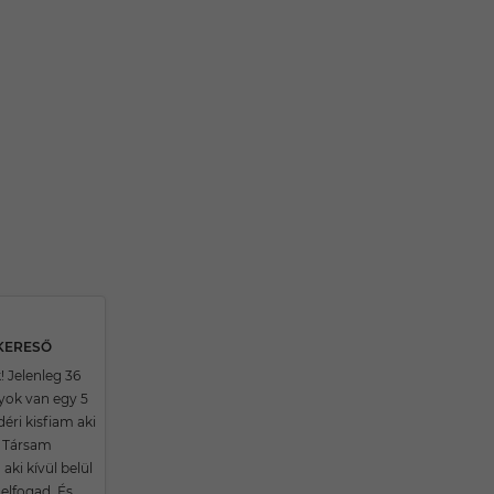
SKERESŐ
! Jelenleg 36
yok van egy 5
éri kisfiam aki
. Társam
aki kívül belül
 elfogad. És