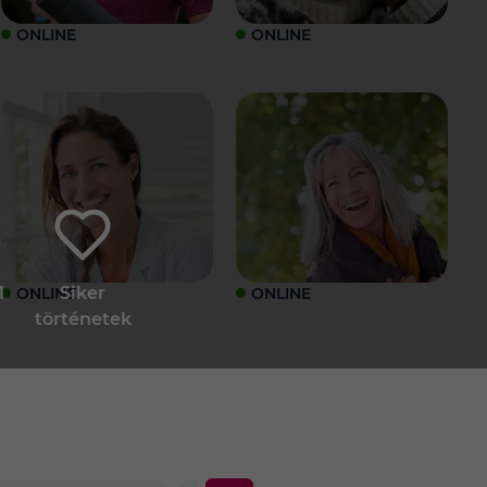
ONLINE
ONLINE
1
Siker
ONLINE
ONLINE
történetek