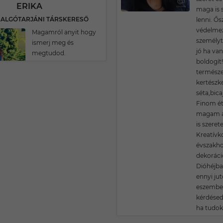
ERIKA
maga is s
 SALGÓTARJÁNI TÁRSKERESŐ
lenni. Ős
védelmez
Magamról anyit hogy
személyt
ismerj meg és
jó ha va
megtudod.
boldogít
természet
kertészke
séta,bica
Finom éte
magam a
is szeret
Kreatívk
évszakho
dekoráció
Dióhéjba
ennyi jut
eszembe.
kérdésed
ha tudok