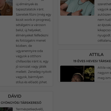
új élmények és
szerethe
tapasztalatok iránt.
vagyok ak
Szeretek főzni (még egy
autószere
kicsit work in progress),
nem tud 
sétálgatni a városon
az éjszak
belül, új helyeket,
kikapcso
élményeket felfedezni
nyugodt
és fotózgatni menet
céltalanu
közben, de
ugyanennyire oda
ATTILA
vagyok a otthoni
19 ÉVES HEVESI TÁRSK
chillaxolás iránt is, egy
jó sorozat vagy játék
Attila va
mellett. Zeneileg nyitott
nagyon s
vagyok, bármilyen
meg isme
stílus és előadó jöhet.
DÁVID
S GYÖNGYÖSI TÁRSKERESŐ
Természetkedvelő,