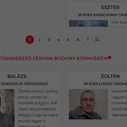
ESZTER
36 ÉVES KARÁCSONDI TÁ
Üdv Eszt
1
2
3
4
5
6
7
I TÁRSKERESŐ FÉRFIAK BODONY KÖRNYÉKÉN
BALÁZS
ZOLTÁN
S DOMOSZLÓI TÁRSKERESŐ
39 ÉVES LUDASI TÁRSK
Őszinte, kitartó, pontos,
Sziasztok
precíz, ünnepi ha
vagyok L
mehetek dolgozni. Kell
Ismerke
valaki, aki szeretetével
szeretné
elragad, hogy ne csak a
kapcsolat 
munka legyen a
legfontosabb az