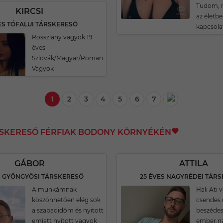
Tudom, m
KIRCSI
az életbe
ES TÓFALUI TÁRSKERESŐ
kapcsolat
Rosszlany vagyok 19
éves
Szlovák/Magyar/Roman
Vagyok
1
2
3
4
5
6
7
RSKERESŐ FÉRFIAK BODONY KÖRNYÉKÉN
GÁBOR
ATTILA
S GYÖNGYÖSI TÁRSKERESŐ
25 ÉVES NAGYRÉDEI TÁR
A munkámnak
Hali Ati
köszönhetően elég sok
csendes 
a szabadidőm és nyitott
beszéde
emiatt nyitott vagyok
ember,n