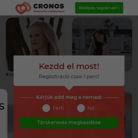
Belépés tagoknak! ›
Kezdd el most!
ONLINE
ONLINE
Regisztráció csak 1 perc!
Kérjük add meg a nemed:
S
Férfi
Nő
Társkeresés megkezdése