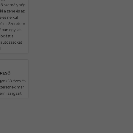
tő személyiség
i a zene és az
lés nélkül
élni. Szeretem
ában egy kis
lódást a
 autózásokat
l
ERESŐ
gyok 18 éves és
zeretnék már
rni az igazit