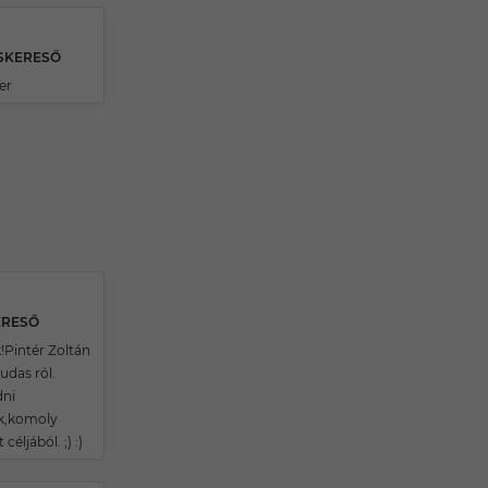
RSKERESŐ
er
ERESŐ
!Pintér Zoltán
udas ról.
dni
k,komoly
céljából. ;) :)