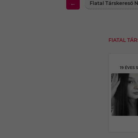
←
Fiatal Társkereső
FIATAL T
19 ÉVES