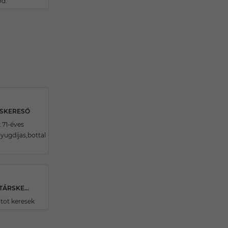
d.
RSKERESŐ
 71-éves
yugdíjas,bottal
33 ÉVES SZURDOKPÜSPÖKII TÁRSKERESŐ
tot keresek