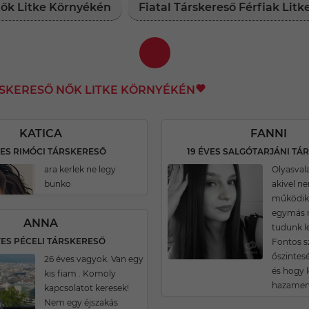
Nők Litke Környékén
Fiatal Társkereső Férfiak Lit
RSKERESŐ NŐK LITKE KÖRNYÉKÉN
KATICA
FANNI
VES RIMÓCI TÁRSKERESŐ
19 ÉVES SALGÓTARJÁNI TÁ
ara kerlek ne legy
Olyasvala
bunko
akivel n
működik 
egymás m
ANNA
tudunk l
VES PÉCELI TÁRSKERESŐ
Fontos 
őszintesé
26 éves vagyok. Van egy
és hogy l
kis fiam . Komoly
hazamen
kapcsolatot keresek!
Nem egy éjszakás