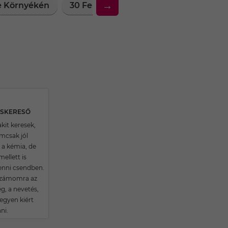
→
ke Környékén
30 Feletti Társkereső Nők Litke Körn
RSKERESŐ
kit keresek,
emcsak jól
a kémia, de
ellett is
enni csendben.
számomra az
g, a nevetés,
egyen kiért
ni.