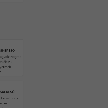
RSKERESŐ
vagyok! Nógrád
 élek! 2
gyermek
a!
RSKERESŐ
l anyit hogy
eg és