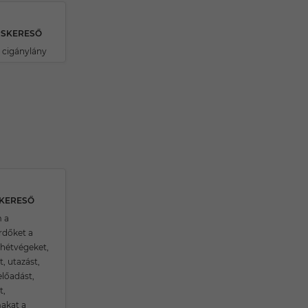
RSKERESŐ
 cigánylány
SKERESŐ
 a
rdőket a
 hétvégeket,
t, utazást,
előadást,
t,
akat a