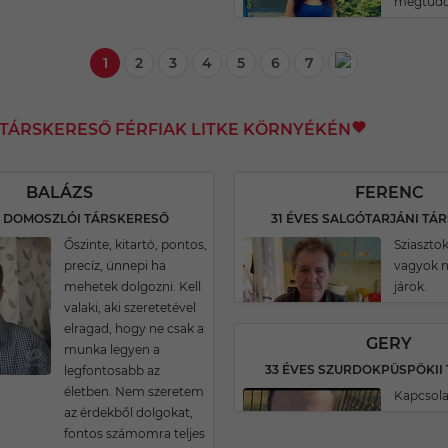
megtudo
1
2
3
4
5
6
7
I TÁRSKERESŐ FÉRFIAK LITKE KÖRNYÉKÉN
BALÁZS
FERENC
S DOMOSZLÓI TÁRSKERESŐ
31 ÉVES SALGÓTARJÁNI TÁ
Őszinte, kitartó, pontos,
Sziasztok
precíz, ünnepi ha
vagyok n
mehetek dolgozni. Kell
járok.
valaki, aki szeretetével
elragad, hogy ne csak a
GERY
munka legyen a
legfontosabb az
életben. Nem szeretem
Kapcsola
az érdekből dolgokat,
fontos számomra teljes