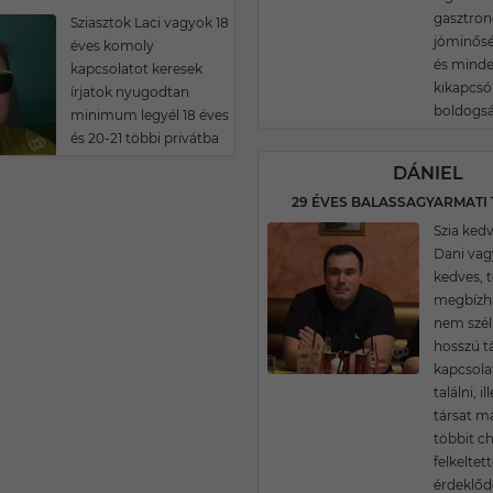
gasztron
Sziasztok Laci vagyok 18
jóminősé
éves komoly
és minden
kapcsolatot keresek
kikapcsó
írjatok nyugodtan
boldogsá
minimum legyél 18 éves
és 20-21 többi privátba
DÁNIEL
Szia kedv
Dani vag
kedves, 
megbízha
nem szé
hosszú t
kapcsola
találni, i
társat m
többit c
felkeltet
érdeklőd