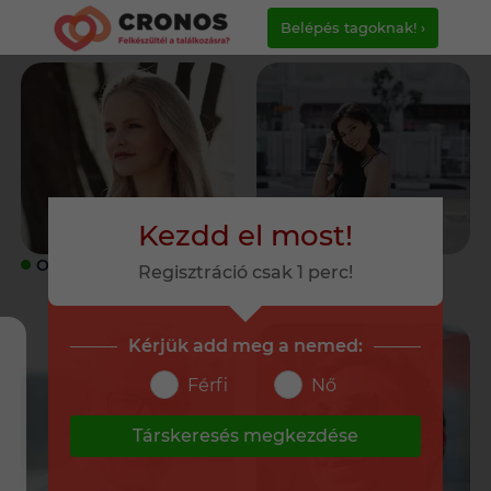
Belépés tagoknak! ›
Kezdd el most!
ONLINE
ONLINE
Regisztráció csak 1 perc!
Kérjük add meg a nemed:
Férfi
Nő
Társkeresés megkezdése