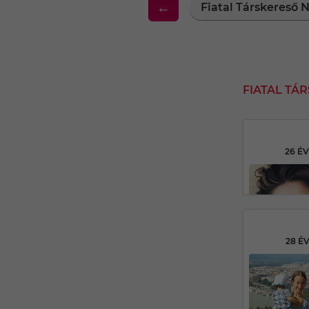
←
Fiatal Társkereső 
FIATAL TÁ
26 É
28 É