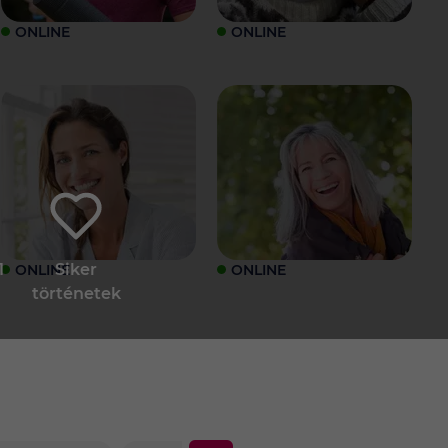
ONLINE
ONLINE
1
Siker
ONLINE
ONLINE
történetek