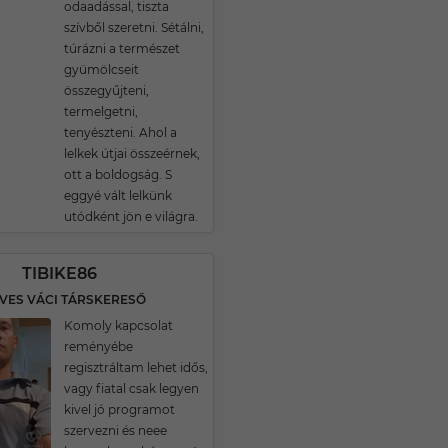
odaadással, tiszta
szívből szeretni. Sétálni,
túrázni a természet
gyümölcseit
összegyűjteni,
termelgetni,
tenyészteni. Ahol a
lelkek útjai összeérnek,
ott a boldogság. S
eggyé vált lelkünk
utódként jön e világra.
TIBIKE86
ÉVES VÁCI TÁRSKERESŐ
Komoly kapcsolat
reményébe
regisztráltam lehet idős,
vagy fiatal csak legyen
kivel jó programot
szervezni és neee