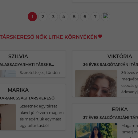
1
2
3
4
5
6
7
I TÁRSKERESŐ NŐK LITKE KÖRNYÉKÉN
SZILVIA
VIKTÓRIA
39 ÉVES BALASSAGYARMATI TÁRSKERESŐ
36 ÉVES SALGÓTARJÁNI TÁ
Szeretetteljes, tündèri
36 éves 
megyében
csodás 
MARIKA
édesanyj
 KARANCSSÁGI TÁRSKERESŐ
Szeretnék egy társat
ERIKA
akivel jól érzem magam
37 ÉVES SALGÓTARJÁNI TÁ
és megértjük egymást
egy pillantásból
Magamró
ismerj m