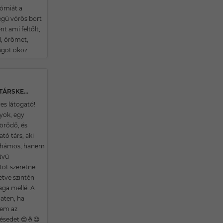
ómiát a
gü vörös bort
t ami feltőlt,
l, örömet,
got okoz.
29 ÉVES BALASSAGYARMATI TÁRSKERESŐ
es látogató!
yok, egy
törődő, és
tó társ, aki
lhámos, hanem
ávú
tot szeretne
lletve szintén
aga mellé. A
haten, ha
tem az
ésedet 😊🤞😉