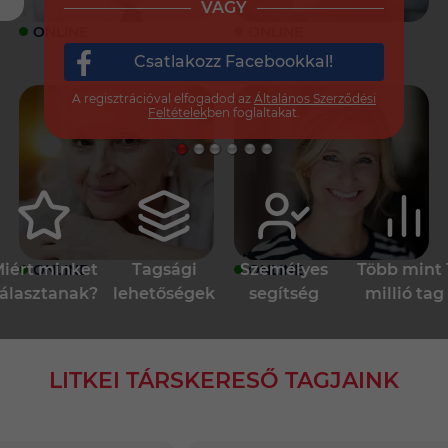
VAGY
ONLINE
ONLINE
Csatlakozz Facebookkal!
A regisztrációval elfogadod az
Általános Szerződési
Feltételek
ben foglaltakat.
iért minket
Tagsági
Személyes
Több mint 
ONLINE
ONLINE
álasztanak?
lehetőségek
segítség
millió tag
LITKEI TÁRSKERESŐ TAGJAINK