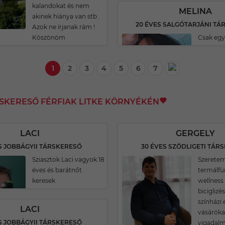
kalandokat és nem
MELINA
akinek hiánya van stb .
20 ÉVES SALGÓTARJÁNI TÁ
Azok ne írjanak rám !
Köszönöm
Csak egy
1
2
3
4
5
6
7
RSKERESŐ FÉRFIAK LITKE KÖRNYÉKÉN
LACI
GERGELY
S JOBBÁGYII TÁRSKERESŐ
30 ÉVES SZŐDLIGETI TÁR
Sziasztok Laci vagyok 18
Szeretem
éves és barátnőt
termálfü
keresek
wellness
biciglizés
színházi 
LACI
vásáróka
S JOBBÁGYII TÁRSKERESŐ
vigadalm