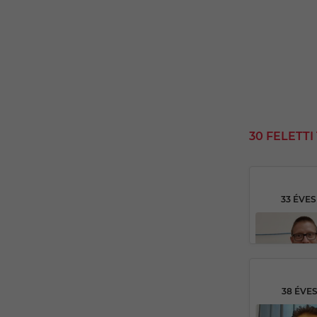
30 FELETT
33 ÉVE
38 ÉVE