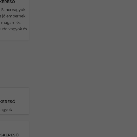
SKERESŐ
k Sanci vagyok
s jó embernek
 magam és
 tudo vagyok és
SKERESŐ
vagyok.
RSKERESŐ