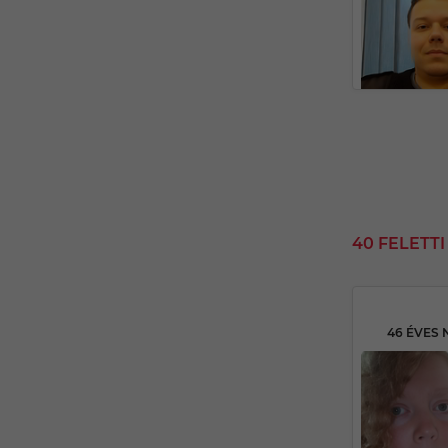
40 FELETT
46 ÉVES