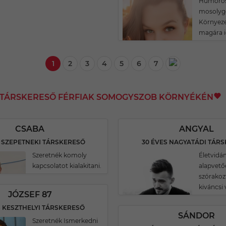
Humoros,
mosolygó
Környeze
magára i
1
2
3
4
5
6
7
I TÁRSKERESŐ FÉRFIAK SOMOGYSZOB KÖRNYÉKÉN
CSABA
ANGYAL
S SZEPETNEKI TÁRSKERESŐ
30 ÉVES NAGYATÁDI TÁR
Szeretnék komoly
Életvidám
kapcsolatot kialakitani.
alapvető
szórakoz
kiváncsi
JÓZSEF 87
S KESZTHELYI TÁRSKERESŐ
SÁNDOR
Szeretnék Ismerkedni