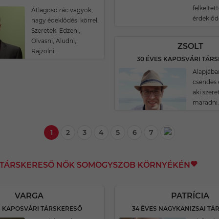
felkeltet
Átlagosd rác vagyok,
érdeklőd
nagy édeklődési körrel.
Szeretek: Edzeni,
Olvasni, Aludni,
ZSOLT
Rajzolni...
30 ÉVES KAPOSVÁRI TÁR
Alapjába
csendes
aki szere
maradni.
1
2
3
4
5
6
7
I TÁRSKERESŐ NŐK SOMOGYSZOB KÖRNYÉKÉN
VARGA
PATRÍCIA
S KAPOSVÁRI TÁRSKERESŐ
34 ÉVES NAGYKANIZSAI TÁ