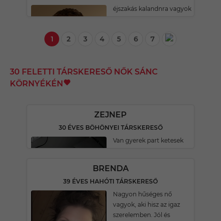
éjszakás kalandnra vagyok
1
2
3
4
5
6
7
30 FELETTI TÁRSKERESŐ NŐK SÁNC
KÖRNYÉKÉN
ZEJNEP
30 ÉVES BÖHÖNYEI TÁRSKERESŐ
Van gyerek part ketesek
BRENDA
39 ÉVES HAHÓTI TÁRSKERESŐ
Nagyon hűséges nő
vagyok, aki hisz az igaz
szerelemben. Jól és