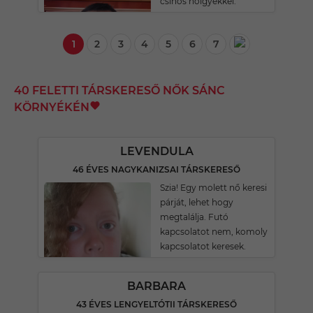
csinos hölgyekkel.
1
2
3
4
5
6
7
40 FELETTI TÁRSKERESŐ NŐK SÁNC
KÖRNYÉKÉN
LEVENDULA
46 ÉVES NAGYKANIZSAI TÁRSKERESŐ
Szia! Egy molett nő keresi
párját, lehet hogy
megtalálja. Futó
kapcsolatot nem, komoly
kapcsolatot keresek.
BARBARA
43 ÉVES LENGYELTÓTII TÁRSKERESŐ