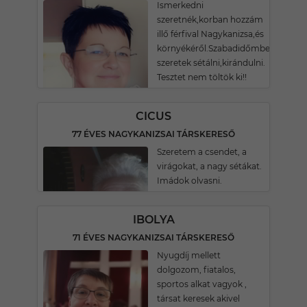
Ismerkedni
szeretnék,korban hozzám
illő férfival Nagykanizsa,és
környékéről.Szabadidőmben
szeretek sétálni,kirándulni.
Tesztet nem töltök ki!!
CICUS
77 ÉVES NAGYKANIZSAI TÁRSKERESŐ
Szeretem a csendet, a
virágokat, a nagy sétákat.
Imádok olvasni.
IBOLYA
71 ÉVES NAGYKANIZSAI TÁRSKERESŐ
Nyugdíj mellett
dolgozom, fiatalos,
sportos alkat vagyok ,
társat keresek akivel