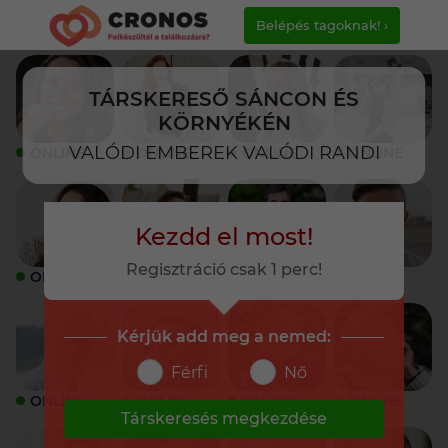
Belépés tagoknak! ›
TÁRSKERESŐ SÁNCON ÉS
KÖRNYÉKÉN
VALÓDI EMBEREK VALÓDI RANDI
ONLINE
ONLINE
ONLINE
ONLINE
Kezdd el most!
Regisztráció csak 1 perc!
ONLINE
ONLINE
ONLINE
ONLINE
Kérjük add meg a nemed:
Férfi
Nő
ONLINE
ONLINE
ONLINE
ONLINE
Társkeresés megkezdése