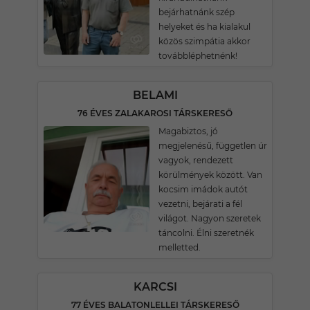
bejárhatnánk szép
helyeket és ha kialakul
közös szimpátia akkor
továbbléphetnénk!
BELAMI
76 ÉVES ZALAKAROSI TÁRSKERESŐ
Magabiztos, jó
megjelenésű, független úr
vagyok, rendezett
körülmények között. Van
kocsim imádok autót
vezetni, bejárati a fél
világot. Nagyon szeretek
táncolni. Élni szeretnék
melletted.
KARCSI
77 ÉVES BALATONLELLEI TÁRSKERESŐ