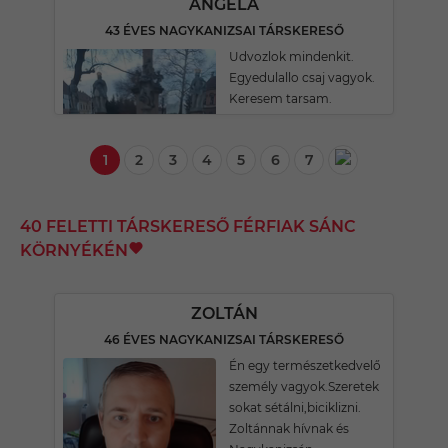
ANGELA
43 ÉVES NAGYKANIZSAI TÁRSKERESŐ
Udvozlok mindenkit.
Egyedulallo csaj vagyok.
Keresem tarsam.
1
2
3
4
5
6
7
40 FELETTI TÁRSKERESŐ FÉRFIAK SÁNC
KÖRNYÉKÉN
ZOLTÁN
46 ÉVES NAGYKANIZSAI TÁRSKERESŐ
Én egy természetkedvelő
személy vagyok.Szeretek
sokat sétálni,biciklizni.
Zoltánnak hívnak és