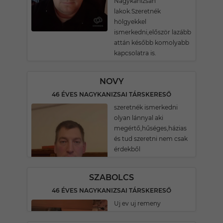
Nagykanizsán
lakok.Szeretnék
hölgyekkel
ismerkedni,először lazább
attán később komolyabb
kapcsolatra is.
NOVY
46 ÉVES NAGYKANIZSAI TÁRSKERESŐ
szeretnék ismerkedni
olyan lánnyal aki
megértő,hűséges,házias
és tud szeretni nem csak
érdekből
SZABOLCS
46 ÉVES NAGYKANIZSAI TÁRSKERESŐ
Uj ev uj remeny