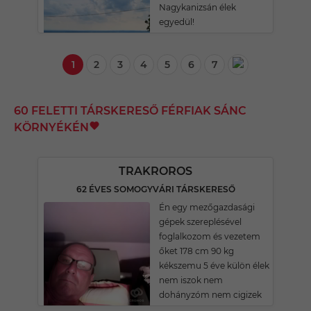
Nagykanizsán élek
egyedül!
1
2
3
4
5
6
7
60 FELETTI TÁRSKERESŐ FÉRFIAK SÁNC
KÖRNYÉKÉN
TRAKROROS
62 ÉVES SOMOGYVÁRI TÁRSKERESŐ
Én egy mezőgazdasági
gépek szereplésével
foglalkozom és vezetem
őket 178 cm 90 kg
kékszemu 5 éve külön élek
nem iszok nem
dohányzóm nem cigizek