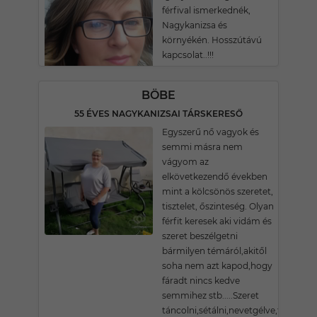
férfival ismerkednék,
Nagykanizsa és
környékén. Hosszútávú
kapcsolat..!!!
BÖBE
55 ÉVES NAGYKANIZSAI TÁRSKERESŐ
Egyszerű nő vagyok és
semmi másra nem
vágyom az
elkövetkezendő években
mint a kölcsönös szeretet,
tisztelet, őszinteség. Olyan
férfit keresek aki vidám és
szeret beszélgetni
bármilyen témáról,akitől
soha nem azt kapod,hogy
fáradt nincs kedve
semmihez stb.....Szeret
táncolni,sétálni,nevetgélve,fűbe