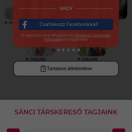
VAGY
ONLINE
ONLINE
ONLINE
ONLINE
Csatlakozz Facebookkal!
A regisztrációval elfogadod az
Általános Szerződési
Feltételek
ben foglaltakat.
ONLINE
ONLINE
Tartalom áttekintése
SÁNCI TÁRSKERESŐ TAGJAINK