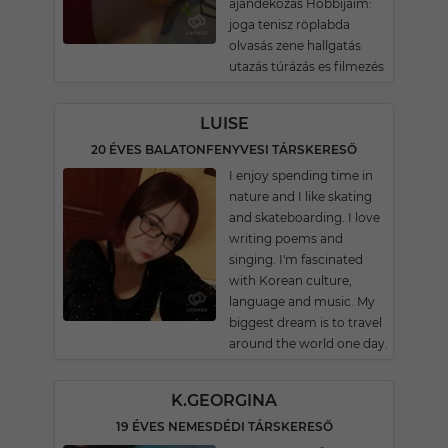
ajándékozás Hobbijaim:
joga tenisz röplabda
olvasás zene hallgatás
utazás túrázás es filmezés
LUISE
20 ÉVES BALATONFENYVESI TÁRSKERESŐ
I enjoy spending time in
nature and I like skating
and skateboarding. I love
writing poems and
singing. I'm fascinated
with Korean culture,
language and music. My
biggest dream is to travel
around the world one day.
K.GEORGINA
19 ÉVES NEMESDÉDI TÁRSKERESŐ