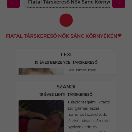
←
→
Fiatal Társkereső Nők Sánc Környékén
FIATAL TÁRSKERESŐ NŐK SÁNC KÖRNYÉKÉN
LEXI
19 ÉVES BERZENCEI TÁRSKERESŐ
Szia. Ismerj meg
SZANDI
19 ÉVES LENTII TÁRSKERESŐ
Tulajdonságaim : kitartó
szorgalmas házias
humoros tisztelettudó
jószívű udvarias Szeretet
nyelvem: érintés