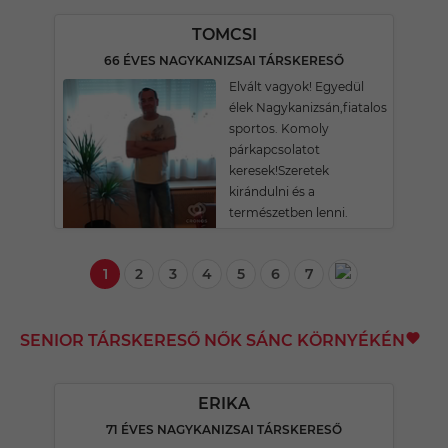
TOMCSI
66 ÉVES NAGYKANIZSAI TÁRSKERESŐ
Elvált vagyok! Egyedül
élek Nagykanizsán,fiatalos
sportos. Komoly
párkapcsolatot
keresek!Szeretek
kirándulni és a
természetben lenni.
1
2
3
4
5
6
7
SENIOR TÁRSKERESŐ NŐK SÁNC KÖRNYÉKÉN
ERIKA
71 ÉVES NAGYKANIZSAI TÁRSKERESŐ