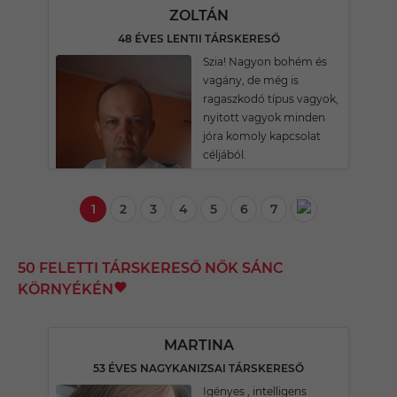
ZOLTÁN
48 ÉVES LENTII TÁRSKERESŐ
Szia! Nagyon bohém és
vagány, de még is
ragaszkodó típus vagyok,
nyitott vagyok minden
jóra komoly kapcsolat
céljából.
1
2
3
4
5
6
7
50 FELETTI TÁRSKERESŐ NŐK SÁNC
KÖRNYÉKÉN
MARTINA
53 ÉVES NAGYKANIZSAI TÁRSKERESŐ
Igényes , intelligens