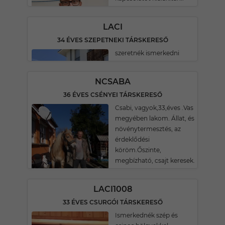
LACI
34 ÉVES SZEPETNEKI TÁRSKERESŐ
szeretnék ismerkedni
NCSABA
36 ÉVES CSÉNYEI TÁRSKERESŐ
Csabi, vagyok,33,éves .Vas
megyében lakom. Állat, és
növénytermesztés, az
érdeklődési
köröm.Őszinte,
megbízható, csajt keresek.
LACI1008
33 ÉVES CSURGÓI TÁRSKERESŐ
Ismerkednék szép és