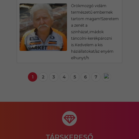
Örökmozgó vidám
természetű embernek
tartom magam!Szeretem
a zenét a
szinházat,imádok
táncolni-kerékpározni
is.Kedvelem a kis
háziállatokat/az enyém
elhunyt/h
1
2
3
4
5
6
7
TÁRSKERESŐ