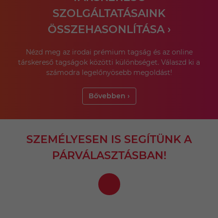
SZOLGÁLTATÁSAINK
ÖSSZEHASONLÍTÁSA ›
Nézd meg az irodai prémium tagság és az online
társkereső tagságok közötti különbséget. Válaszd ki a
számodra legelőnyösebb megoldást!
Bővebben ›
SZEMÉLYESEN IS SEGÍTÜNK A
PÁRVÁLASZTÁSBAN!