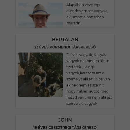
Alapjában véve egy
csendes ember vagyok,
aki szeret a háttérben
maradni.
BERTALAN
23 ÉVES KÖRMENDI TÁRSKERESŐ
21 éves vagyok, Kutyás
vagyok de minden állatot
szeretek , Szingli
vagyok,keresem azt a
személyt aki az 1% ba van ,
akinek nem az számít
hogy milyen autód meg
házad van , ha nem aki azt
szereti aki vagyok
JOHN
19 ÉVES CSESZTREGI TÁRSKERESŐ