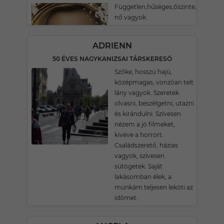
Független,hűséges,őszinte,kedves,h
nő vagyok.
ADRIENN
50 ÉVES NAGYKANIZSAI TÁRSKERESŐ
Szőke, hosszú hajú,
középmagas, vonzóan telt
lány vagyok. Szeretek
olvasni, beszélgetni, utazni
és kirándulni. Szívesen
nézem a jó filmeket,
kivéve a horrort.
Családszerető, házias
vagyok, szívesen
sütögetek. Saját
lakásomban élek, a
munkám teljesen leköti az
időmet.