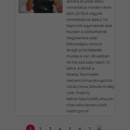
dohányzó józan életü
romantikus minden téren
aktív jól főző vagyok.
Ismerkedjünk alakul, ha
bejövünk egymásnak akár
hozzám is költözhetnél.
Nagykanizsa szép
biztonságos város jó
levegő jó közlekedés
munka is van. Bövebben
ha írsz szia szép napot. Írj
bátra. Külföldi is
lehetsz.Távol keleti
Vietnámi,Kínai,Mongol,stb
Ukrán,Orosz,Szlovén,Erdélyi,Angol
t,stb. Puszi.Irj
bátran.Szia,hi,hello,ahoj,xin
cháo,salut,bonjour,bók
trazim,pryvit.
1
2
3
4
5
6
7