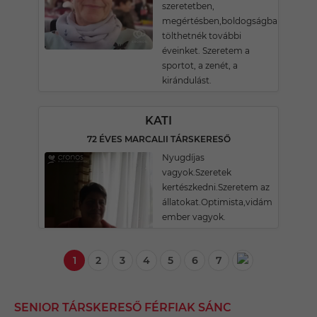
szeretetben,
megértésben,boldogságban
tölthetnék további
éveinket. Szeretem a
sportot, a zenét, a
kirándulást.
KATI
72 ÉVES MARCALII TÁRSKERESŐ
Nyugdíjas
vagyok.Szeretek
kertészkedni.Szeretem az
állatokat.Optimista,vidám
ember vagyok.
1
2
3
4
5
6
7
SENIOR TÁRSKERESŐ FÉRFIAK SÁNC