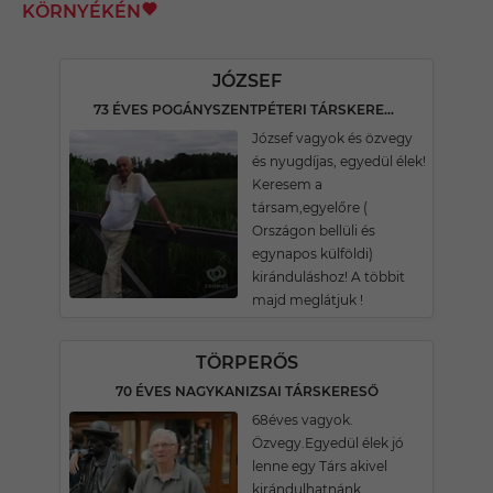
KÖRNYÉKÉN
JÓZSEF
73 ÉVES POGÁNYSZENTPÉTERI TÁRSKERESŐ
József vagyok és özvegy
és nyugdíjas, egyedül élek!
Keresem a
társam,egyelőre (
Országon bellüli és
egynapos külföldi)
kiránduláshoz! A többit
majd meglátjuk !
TÖRPERŐS
70 ÉVES NAGYKANIZSAI TÁRSKERESŐ
68éves vagyok.
Özvegy.Egyedül élek jó
lenne egy Társ akivel
kirándulhatnánk