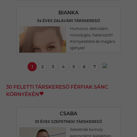
BIANKA
34 ÉVES ZALAVÁRI TÁRSKERESŐ
Humoros, életvidám,
mosolygós, határozott!
Környezetére és magára
igényes!
1
2
3
4
5
6
7
30 FELETTI TÁRSKERESŐ FÉRFIAK SÁNC
KÖRNYÉKÉN
CSABA
33 ÉVES SZEPETNEKI TÁRSKERESŐ
Szeretnék komoly
kapcsolatot kialakitani.