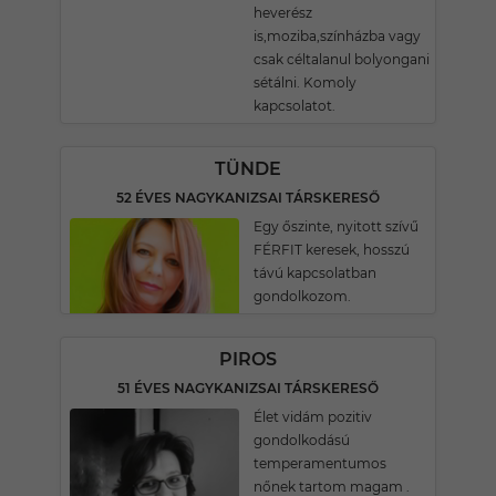
heverész
is,moziba,színházba vagy
csak céltalanul bolyongani
sétálni. Komoly
kapcsolatot.
TÜNDE
52 ÉVES NAGYKANIZSAI TÁRSKERESŐ
Egy őszinte, nyitott szívű
FÉRFIT keresek, hosszú
távú kapcsolatban
gondolkozom.
PIROS
51 ÉVES NAGYKANIZSAI TÁRSKERESŐ
Élet vidám pozitiv
gondolkodású
temperamentumos
nőnek tartom magam .