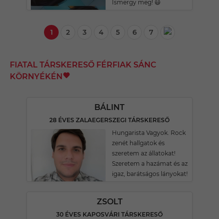
Ismergy meg! 😃
1
2
3
4
5
6
7
FIATAL TÁRSKERESŐ FÉRFIAK SÁNC
KÖRNYÉKÉN
BÁLINT
28 ÉVES ZALAEGERSZEGI TÁRSKERESŐ
Hungarista Vagyok. Rock
zenét hallgatok és
szeretem az állatokat!
Szeretem a hazámat és az
igaz, barátságos lányokat!
ZSOLT
30 ÉVES KAPOSVÁRI TÁRSKERESŐ