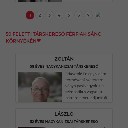
1
2
3
4
5
6
7
50 FELETTI TÁRSKERESŐ FÉRFIAK SÁNC
KÖRNYÉKÉN
ZOLTÁN
58 ÉVES NAGYKANIZSAI TÁRSKERESŐ
Sziasztok! Én egy vidám
természetű szeretetre
vágyó pasi vagyok. Ha
szimpatikus vagyok írj
bátran! Ismerkedjünk! 😊
LÁSZLÓ
52 ÉVES NAGYKANIZSAI TÁRSKERESŐ