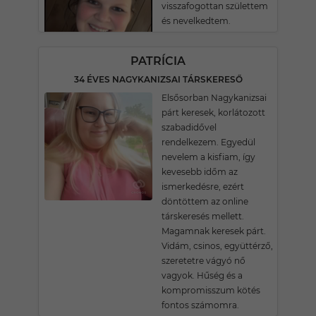
visszafogottan születtem
és nevelkedtem.
PATRÍCIA
34 ÉVES NAGYKANIZSAI TÁRSKERESŐ
Elsősorban Nagykanizsai
párt keresek, korlátozott
szabadidővel
rendelkezem. Egyedül
nevelem a kisfiam, így
kevesebb időm az
ismerkedésre, ezért
döntöttem az online
társkeresés mellett.
Magamnak keresek párt.
Vidám, csinos, együttérző,
szeretetre vágyó nő
vagyok. Hűség és a
kompromisszum kötés
fontos számomra.