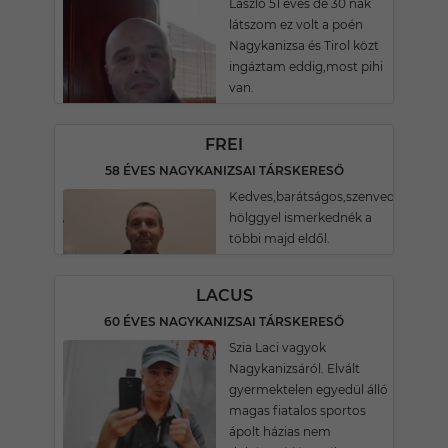
László 51 éves de 30 nak
látszom ez volt a poén
Nagykanizsa és Tirol közt
ingáztam eddig,most pihi
van.
FREI
58 ÉVES NAGYKANIZSAI TÁRSKERESŐ
Kedves,barátságos,szenvedélyes
hölggyel ismerkednék a
többi majd eldől.
LACUS
60 ÉVES NAGYKANIZSAI TÁRSKERESŐ
Szia Laci vagyok
Nagykanizsáról. Elvált
gyermektelen egyedül álló
magas fiatalos sportos
ápolt házias nem