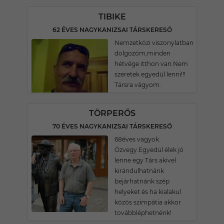
TIBIKE
62 ÉVES NAGYKANIZSAI TÁRSKERESŐ
Nemzetközi viszonylatban
dolgozóm,minden
hétvége itthon van.Nem
szeretek egyedül lenni!!!
Társra vágyom.
TÖRPERŐS
70 ÉVES NAGYKANIZSAI TÁRSKERESŐ
68éves vagyok.
Özvegy.Egyedül élek jó
lenne egy Társ akivel
kirándulhatnánk
bejárhatnánk szép
helyeket és ha kialakul
közös szimpátia akkor
továbbléphetnénk!