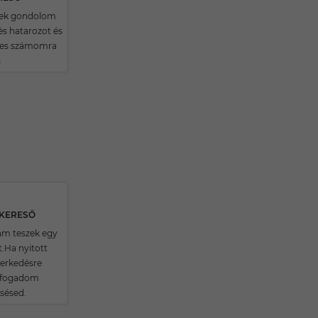
nek gondolom
s hatarozot és
ges számomra
s
SKERESŐ
m teszek egy
t.Ha nyitott
erkedésre
n fogadom
sésed.