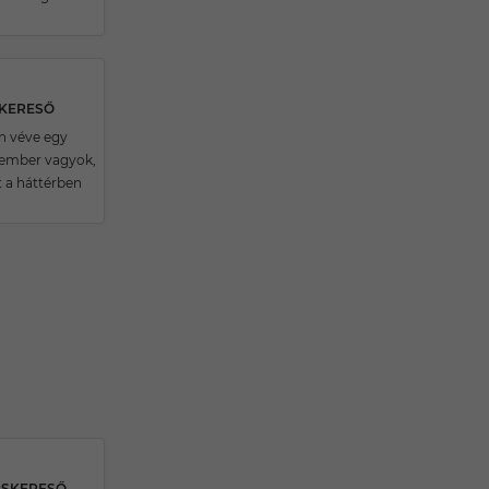
!
SKERESŐ
n véve egy
 ember vagyok,
t a háttérben
RSKERESŐ