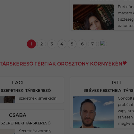
Èret nö
magam è
tisztesè
ez fonto
1
2
3
4
5
6
7
I TÁRSKERESŐ FÉRFIAK OROSZTONY KÖRNYÉKÉN
LACI
ISTI
S SZEPETNEKI TÁRSKERESŐ
38 ÉVES KESZTHELYI TÁR
szeretnék ismerkedni
Gondolta
próbát it
vagy ism
CSABA
szívese
S SZEPETNEKI TÁRSKERESŐ
megkere
Szeretnék komoly