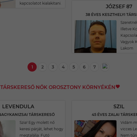
kapcsolatot kialakitani.
JÓZSEF 87
38 ÉVES KESZTHELYI TÁR
Szeretné
Illetve 
Kapcsola
Vagyok K
Lakom
1
2
3
4
5
6
7
I TÁRSKERESŐ NŐK OROSZTONY KÖRNYÉKÉN
LEVENDULA
SZIL
 NAGYKANIZSAI TÁRSKERESŐ
45 ÉVES ZALAI TÁRSK
Szia! Egy molett nő
Vidám m
keresi párját, lehet hogy
vicces L
megtalálja. Futó
Nem tűr