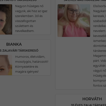
Nagyon hűséges nő
Elsősorb
vagyok, aki hisz az igaz
Nagykani
szerelemben. Jól és
keresek, 
visszafogottan
szabadid
születtem és
rendelke
nevelkedtem.
nevelem 
kevesebb
ismerked
BIANKA
döntötte
ES ZALAVÁRI TÁRSKERESŐ
társkeres
Magamna
Humoros, életvidám,
párt. Vid
mosolygós, határozott!
együttérz
Környezetére és
vágyó nő
magára igényes!
Hűség és
komprom
fontos 
HORVÁTH
35 ÉVES ZALAI TÁRSK