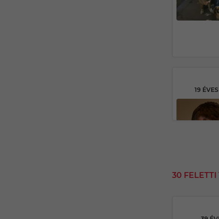
19 ÉVE
30 FELETT
39 É