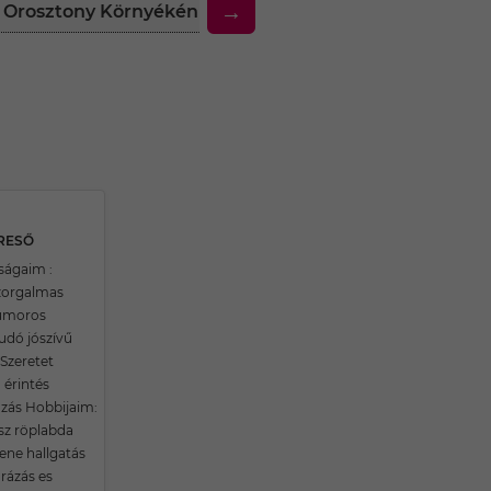
→
ak Orosztony Környékén
30 Feletti Társkereső Nők 
ERESŐ
ságaim :
szorgalmas
humoros
tudó jószívű
 Szeretet
 érintés
zás Hobbijaim:
isz röplabda
ene hallgatás
rázás es