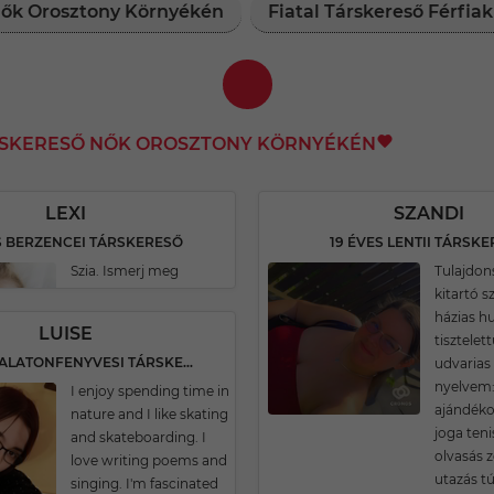
 Nők Orosztony Környékén
Fiatal Társkereső Férfi
RSKERESŐ NŐK OROSZTONY KÖRNYÉKÉN
LEXI
SZANDI
S BERZENCEI TÁRSKERESŐ
19 ÉVES LENTII TÁRSK
Szia. Ismerj meg
Tulajdon
kitartó 
házias 
LUISE
tisztelet
20 ÉVES BALATONFENYVESI TÁRSKERESŐ
udvarias
nyelvem:
I enjoy spending time in
ajándéko
nature and I like skating
joga ten
and skateboarding. I
olvasás z
love writing poems and
utazás tú
singing. I'm fascinated