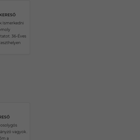
SKERESŐ
k Ismerkedni
Komoly
tatot. 36-Éves
eszthelyen
ERESŐ
osolygós
eányzó vagyok..
őm a