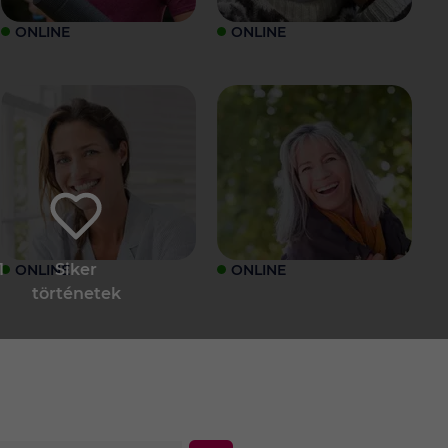
ONLINE
ONLINE
1
Siker
ONLINE
ONLINE
történetek