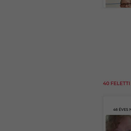
40 FELETT
46 ÉVES