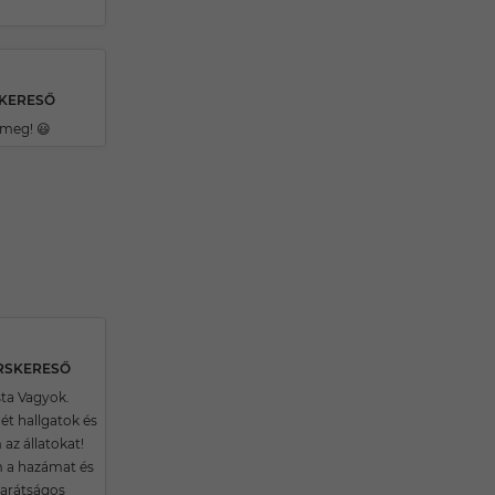
SKERESŐ
meg! 😃
ÁRSKERESŐ
ta Vagyok.
ét hallgatok és
az állatokat!
 a hazámat és
barátságos