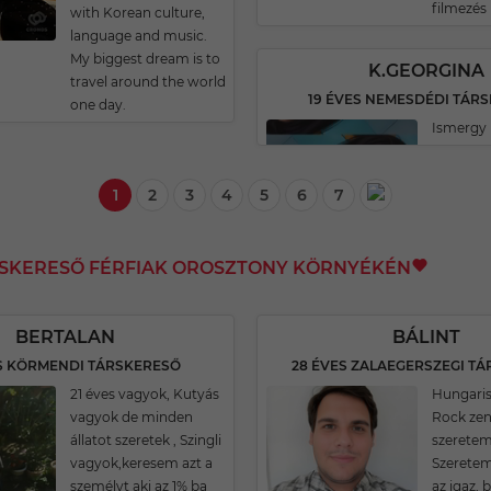
filmezés
with Korean culture,
language and music.
My biggest dream is to
K.GEORGINA
travel around the world
19 ÉVES NEMESDÉDI TÁR
one day.
Ismergy 
1
2
3
4
5
6
7
RSKERESŐ FÉRFIAK OROSZTONY KÖRNYÉKÉN
BERTALAN
BÁLINT
ES KÖRMENDI TÁRSKERESŐ
28 ÉVES ZALAEGERSZEGI T
21 éves vagyok, Kutyás
Hungaris
vagyok de minden
Rock zen
állatot szeretek , Szingli
szeretem 
vagyok,keresem azt a
Szeretem
személyt aki az 1% ba
az igaz, 