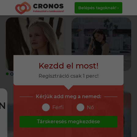
Belépés tagoknak! ›
Kezdd el most!
ONLINE
ONLINE
Regisztráció csak 1 perc!
Kérjük add meg a nemed:
N
Férfi
Nő
Társkeresés megkezdése