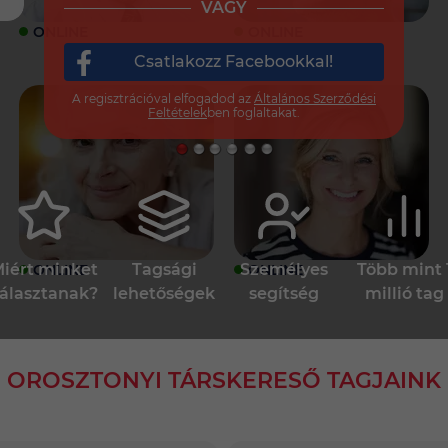
VAGY
ONLINE
ONLINE
Csatlakozz Facebookkal!
A regisztrációval elfogadod az
Általános Szerződési
Feltételek
ben foglaltakat.
iért minket
Tagsági
Személyes
Több mint 
ONLINE
ONLINE
álasztanak?
lehetőségek
segítség
millió tag
OROSZTONYI TÁRSKERESŐ TAGJAINK