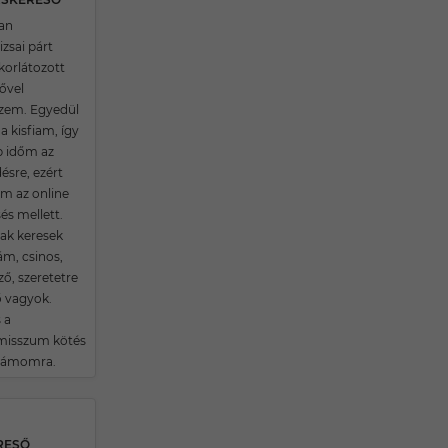
an
zsai párt
korlátozott
ővel
zem. Egyedül
a kisfiam, így
 időm az
ésre, ezért
m az online
és mellett.
k keresek
ám, csinos,
ő, szeretetre
 vagyok.
 a
isszum kötés
számomra.
ERESŐ