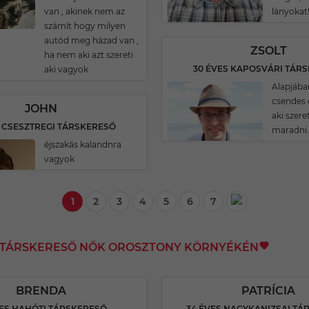
van , akinek nem az
lányokat
számít hogy milyen
autód meg házad van ,
ZSOLT
ha nem aki azt szereti
30 ÉVES KAPOSVÁRI TÁR
aki vagyok
Alapjába
csendes
JOHN
aki szere
S CSESZTREGI TÁRSKERESŐ
maradni.
éjszakás kalandnra
vagyok
1
2
3
4
5
6
7
I TÁRSKERESŐ NŐK OROSZTONY KÖRNYÉKÉN
BRENDA
PATRÍCIA
VES HAHÓTI TÁRSKERESŐ
34 ÉVES NAGYKANIZSAI TÁ