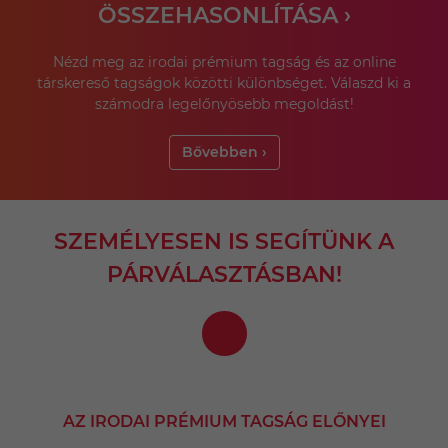
ÖSSZEHASONLÍTÁSA ›
Nézd meg az irodai prémium tagság és az online
társkereső tagságok közötti különbséget. Válaszd ki a
számodra legelőnyösebb megoldást!
Bővebben ›
SZEMÉLYESEN IS SEGÍTÜNK A
PÁRVÁLASZTÁSBAN!
AZ IRODAI PRÉMIUM TAGSÁG ELŐNYEI