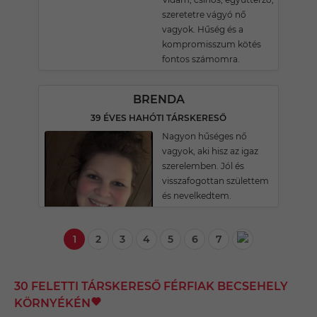
szeretetre vágyó nő
vagyok. Hűség és a
kompromisszum kötés
fontos számomra.
BRENDA
39 ÉVES HAHÓTI TÁRSKERESŐ
Nagyon hűséges nő
vagyok, aki hisz az igaz
szerelemben. Jól és
visszafogottan születtem
és nevelkedtem.
1
2
3
4
5
6
7
30 FELETTI TÁRSKERESŐ FÉRFIAK BECSEHELY
KÖRNYÉKÉN