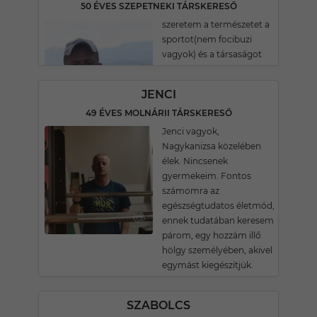
50 ÉVES SZEPETNEKI TÁRSKERESŐ
szeretem a természetet a
sportot(nem focibuzi
vagyok) és a társaságot
JENCI
49 ÉVES MOLNÁRII TÁRSKERESŐ
Jenci vagyok,
Nagykanizsa közelében
élek. Nincsenek
gyermekeim. Fontos
számomra az
egészségtudatos életmód,
ennek tudatában keresem
párom, egy hozzám illő
hölgy személyében, akivel
egymást kiegészítjük.
SZABOLCS