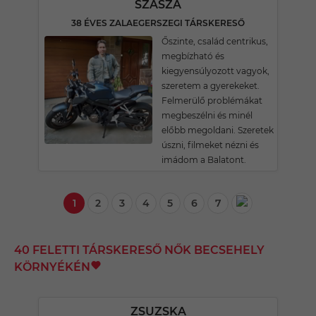
SZASZA
38 ÉVES ZALAEGERSZEGI TÁRSKERESŐ
Őszinte, család centrikus,
megbízható és
kiegyensúlyozott vagyok,
szeretem a gyerekeket.
Felmerülő problémákat
megbeszélni és minél
előbb megoldani. Szeretek
úszni, filmeket nézni és
imádom a Balatont.
1
2
3
4
5
6
7
40 FELETTI TÁRSKERESŐ NŐK BECSEHELY
KÖRNYÉKÉN
ZSUZSKA