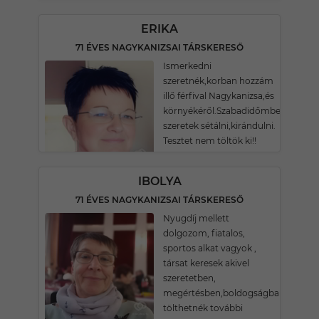
ERIKA
71 ÉVES NAGYKANIZSAI TÁRSKERESŐ
Ismerkedni
szeretnék,korban hozzám
illő férfival Nagykanizsa,és
környékéről.Szabadidőmben
szeretek sétálni,kirándulni.
Tesztet nem töltök ki!!
IBOLYA
71 ÉVES NAGYKANIZSAI TÁRSKERESŐ
Nyugdíj mellett
dolgozom, fiatalos,
sportos alkat vagyok ,
társat keresek akivel
szeretetben,
megértésben,boldogságban
tölthetnék további