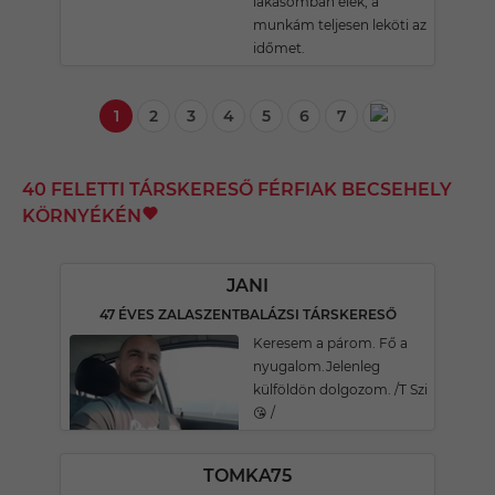
lakásomban élek, a
munkám teljesen leköti az
időmet.
1
2
3
4
5
6
7
40 FELETTI TÁRSKERESŐ FÉRFIAK BECSEHELY
KÖRNYÉKÉN
JANI
47 ÉVES ZALASZENTBALÁZSI TÁRSKERESŐ
Keresem a párom. Fő a
nyugalom.Jelenleg
külföldön dolgozom. /T Szi
😘 /
TOMKA75