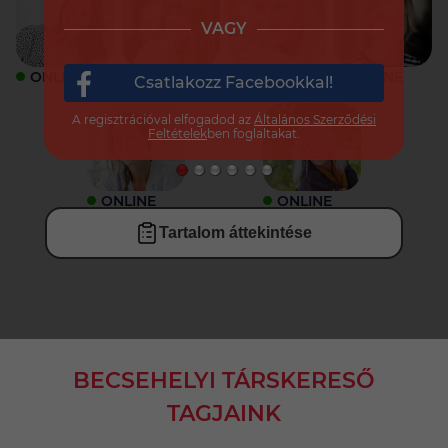
VAGY
ONLINE
ONLINE
ONLINE
ONLINE
Csatlakozz Facebookkal!
A regisztrációval elfogadod az
Általános Szerződési
Feltételek
ben foglaltakat.
ONLINE
ONLINE
Tartalom áttekintése
BECSEHELYI TÁRSKERESŐ
TAGJAINK