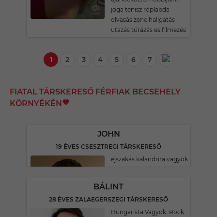
joga tenisz röplabda
olvasás zene hallgatás
utazás túrázás es filmezés
1
2
3
4
5
6
7
FIATAL TÁRSKERESŐ FÉRFIAK BECSEHELY
KÖRNYÉKÉN
JOHN
19 ÉVES CSESZTREGI TÁRSKERESŐ
éjszakás kalandnra vagyok
BÁLINT
28 ÉVES ZALAEGERSZEGI TÁRSKERESŐ
Hungarista Vagyok. Rock