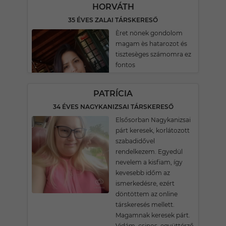
HORVÁTH
35 ÉVES ZALAI TÁRSKERESŐ
Èret nönek gondolom
magam ès hatarozot és
tisztesèges számomra ez
fontos
PATRÍCIA
34 ÉVES NAGYKANIZSAI TÁRSKERESŐ
Elsősorban Nagykanizsai
párt keresek, korlátozott
szabadidővel
rendelkezem. Egyedül
nevelem a kisfiam, így
kevesebb időm az
ismerkedésre, ezért
döntöttem az online
társkeresés mellett.
Magamnak keresek párt.
Vidám, csinos, együttérző,