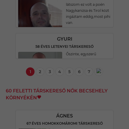
látszom ez volt a poén
Nagykanizsa és Tirol közt
ingáztam eddig,most pihi
van.
GYURI
58 ÉVES LETENYEI TÁRSKERESŐ
Őszinte, egyszerű
1
2
3
4
5
6
7
60 FELETTI TÁRSKERESŐ NŐK BECSEHELY
KÖRNYÉKÉN
ÁGNES
67 ÉVES HOMOKKOMÁROMI TÁRSKERESŐ