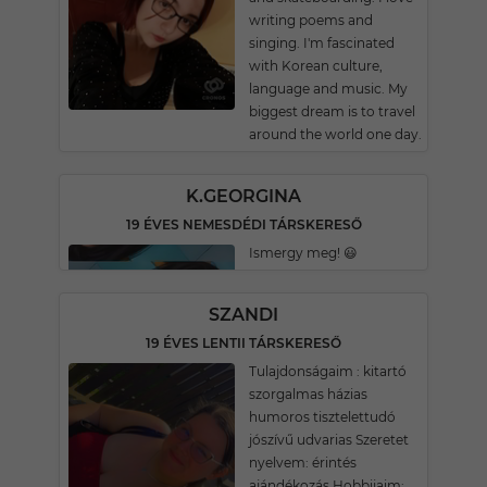
writing poems and
singing. I'm fascinated
with Korean culture,
language and music. My
biggest dream is to travel
around the world one day.
K.GEORGINA
19 ÉVES NEMESDÉDI TÁRSKERESŐ
Ismergy meg! 😃
SZANDI
19 ÉVES LENTII TÁRSKERESŐ
Tulajdonságaim : kitartó
szorgalmas házias
humoros tisztelettudó
jószívű udvarias Szeretet
nyelvem: érintés
ajándékozás Hobbijaim: