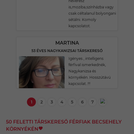
heverész
is,moziba,színházba vagy
csak céltalanul bolyongani
sétálni. Komoly
kapcsolatot.
MARTINA
53 ÉVES NAGYKANIZSAI TÁRSKERESŐ
Igényes , intelligens
férfival ismerkednék,
Nagykanizsa és
környékén. Hosszútávú
kapcsolat..!!!
1
2
3
4
5
6
7
50 FELETTI TÁRSKERESŐ FÉRFIAK BECSEHELY
KÖRNYÉKÉN