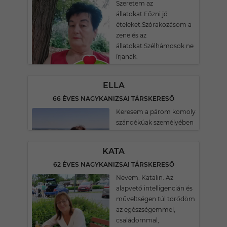
Szeretem az
állatokat.Főzni jó
ételeket.Szórakozásom a
zene és az
állatokat.Szélhámosok ne
írjanak.
ELLA
66 ÉVES NAGYKANIZSAI TÁRSKERESŐ
Keresem a párom komoly
szándékúak személyében
KATA
62 ÉVES NAGYKANIZSAI TÁRSKERESŐ
Nevem: Katalin. Az
alapvető intelligencián és
műveltségen túl törődöm
az egészségemmel,
családommal,