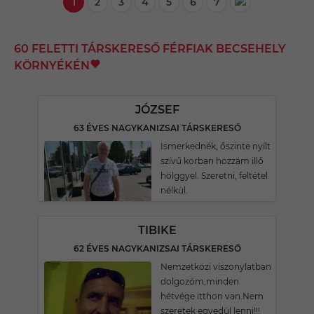
1
2
3
4
5
6
7
60 FELETTI TÁRSKERESŐ FÉRFIAK BECSEHELY
KÖRNYÉKÉN
JÓZSEF
63 ÉVES NAGYKANIZSAI TÁRSKERESŐ
Ismerkednék, őszinte nyílt
szívű korban hozzám illő
hölggyel. Szeretni, feltétel
nélkül.
TIBIKE
62 ÉVES NAGYKANIZSAI TÁRSKERESŐ
Nemzetközi viszonylatban
dolgozóm,minden
hétvége itthon van.Nem
szeretek egyedül lenni!!!