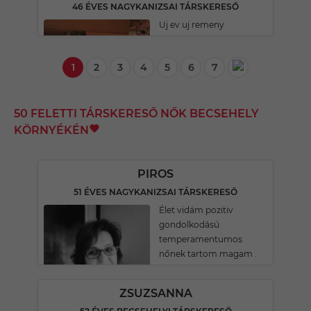
46 ÉVES NAGYKANIZSAI TÁRSKERESŐ
Uj ev uj remeny
1
2
3
4
5
6
7
50 FELETTI TÁRSKERESŐ NŐK BECSEHELY
KÖRNYÉKÉN
PIROS
51 ÉVES NAGYKANIZSAI TÁRSKERESŐ
Élet vidám pozitiv
gondolkodású
temperamentumos
nőnek tartom magam .
ZSUZSANNA