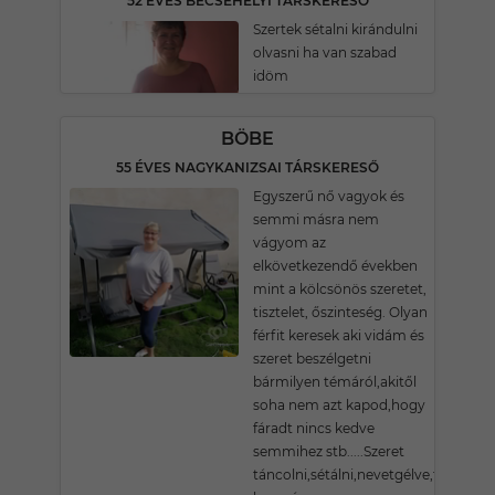
52 ÉVES BECSEHELYI TÁRSKERESŐ
Szertek sétalni kirándulni
olvasni ha van szabad
idöm
BÖBE
55 ÉVES NAGYKANIZSAI TÁRSKERESŐ
Egyszerű nő vagyok és
semmi másra nem
vágyom az
elkövetkezendő években
mint a kölcsönös szeretet,
tisztelet, őszinteség. Olyan
férfit keresek aki vidám és
szeret beszélgetni
bármilyen témáról,akitől
soha nem azt kapod,hogy
fáradt nincs kedve
semmihez stb.....Szeret
táncolni,sétálni,nevetgélve,fűbe