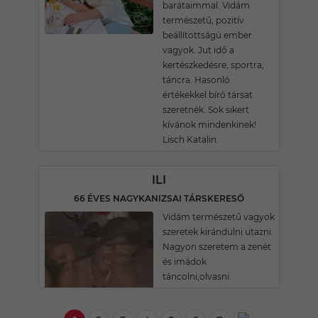
barátaimmal. Vidám
természetű, pozitív
beállítottságú ember
vagyok. Jut idő a
kertészkedésre, sportra,
táncra. Hasonló
értékekkel bíró társat
szeretnék. Sok sikert
kívánok mindenkinek!
Lisch Katalin.
ILI
66 ÉVES NAGYKANIZSAI TÁRSKERESŐ
Vidám természetű vagyok
szeretek kirándulni utazni.
Nagyon szeretem a zenét
és imádok
táncolni,olvasni.