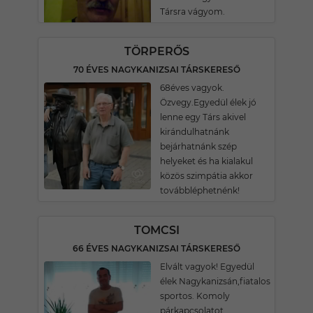
Társra vágyom.
TÖRPERŐS
70 ÉVES NAGYKANIZSAI TÁRSKERESŐ
68éves vagyok.
Özvegy.Egyedül élek jó
lenne egy Társ akivel
kirándulhatnánk
bejárhatnánk szép
helyeket és ha kialakul
közös szimpátia akkor
továbbléphetnénk!
TOMCSI
66 ÉVES NAGYKANIZSAI TÁRSKERESŐ
Elvált vagyok! Egyedül
élek Nagykanizsán,fiatalos
sportos. Komoly
párkapcsolatot