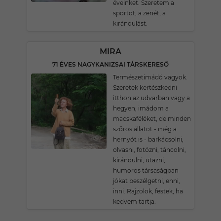
éveinket. Szeretem a
sportot, a zenét, a
kirándulást.
MIRA
71 ÉVES NAGYKANIZSAI TÁRSKERESŐ
Természetimádó vagyok.
Szeretek kertészkedni
itthon az udvarban vagy a
hegyen, imádom a
macskaféléket, de minden
szőrös állatot - még a
hernyót is - barkácsolni,
olvasni, fotózni, táncolni,
kirándulni, utazni,
humoros társaságban
jókat beszélgetni, enni,
inni. Rajzolok, festek, ha
kedvem tartja.