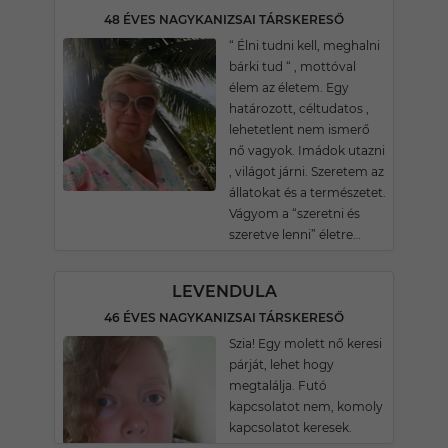
48 ÉVES NAGYKANIZSAI TÁRSKERESŐ
“ Élni tudni kell, meghalni
bárki tud “ , mottóval
élem az életem. Egy
határozott, céltudatos ,
lehetetlent nem ismerő
nő vagyok. Imádok utazni
, világot járni. Szeretem az
állatokat és a természetet.
Vágyom a “szeretni és
szeretve lenni” életre…
LEVENDULA
46 ÉVES NAGYKANIZSAI TÁRSKERESŐ
Szia! Egy molett nő keresi
párját, lehet hogy
megtalálja. Futó
kapcsolatot nem, komoly
kapcsolatot keresek.