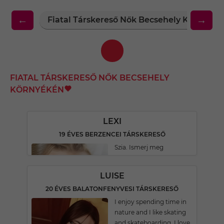
←
→
Fiatal Társkereső Nők Becsehely Környéké
FIATAL TÁRSKERESŐ NŐK BECSEHELY
KÖRNYÉKÉN
LEXI
19 ÉVES BERZENCEI TÁRSKERESŐ
Szia. Ismerj meg
LUISE
20 ÉVES BALATONFENYVESI TÁRSKERESŐ
I enjoy spending time in
nature and I like skating
and skateboarding. I love