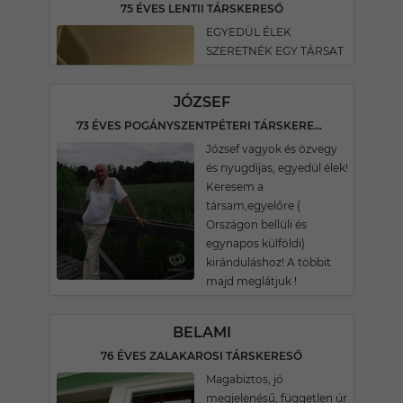
75 ÉVES LENTII TÁRSKERESŐ
EGYEDÜL ÉLEK
SZERETNÉK EGY TÁRSAT
JÓZSEF
73 ÉVES POGÁNYSZENTPÉTERI TÁRSKERESŐ
József vagyok és özvegy
és nyugdíjas, egyedül élek!
Keresem a
társam,egyelőre (
Országon bellüli és
egynapos külföldi)
kiránduláshoz! A többit
majd meglátjuk !
BELAMI
76 ÉVES ZALAKAROSI TÁRSKERESŐ
Magabiztos, jó
megjelenésű, független úr