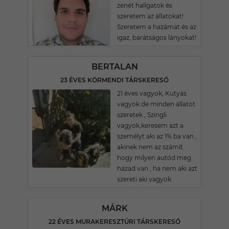
zenét hallgatok és
szeretem az állatokat!
Szeretem a hazámat és az
igaz, barátságos lányokat!
BERTALAN
23 ÉVES KÖRMENDI TÁRSKERESŐ
21 éves vagyok, Kutyás
vagyok de minden állatot
szeretek , Szingli
vagyok,keresem azt a
személyt aki az 1% ba van ,
akinek nem az számít
hogy milyen autód meg
házad van , ha nem aki azt
szereti aki vagyok
MÁRK
22 ÉVES MURAKERESZTÚRI TÁRSKERESŐ