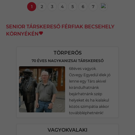
1
2
3
4
5
6
7
SENIOR TÁRSKERESŐ FÉRFIAK BECSEHELY
KÖRNYÉKÉN
TÖRPERŐS
70 ÉVES NAGYKANIZSAI TÁRSKERESŐ
68éves vagyok.
Özvegy.Egyedül élek jó
lenne egy Társ akivel
kirándulhatnánk
bejárhatnánk szép
helyeket és ha kialakul
közös szimpátia akkor
továbbléphetnénk!
VAGYOKVALAKI