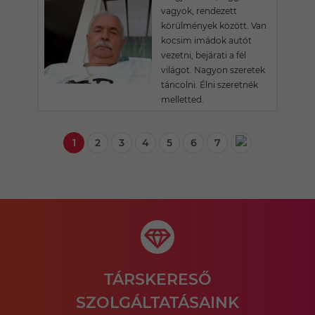
vagyok, rendezett
körülmények között. Van
kocsim imádok autót
vezetni, bejárati a fél
világot. Nagyon szeretek
táncolni. Élni szeretnék
melletted.
1
2
3
4
5
6
7
TÁRSKERESŐ
SZOLGÁLTATÁSAINK