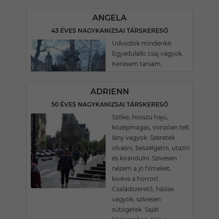
ANGELA
43 ÉVES NAGYKANIZSAI TÁRSKERESŐ
Udvozlok mindenkit.
Egyedulallo csaj vagyok.
Keresem tarsam.
ADRIENN
50 ÉVES NAGYKANIZSAI TÁRSKERESŐ
Szőke, hosszú hajú,
középmagas, vonzóan telt
lány vagyok. Szeretek
olvasni, beszélgetni, utazni
és kirándulni. Szívesen
nézem a jó filmeket,
kivéve a horrort.
Családszerető, házias
vagyok, szívesen
sütögetek. Saját