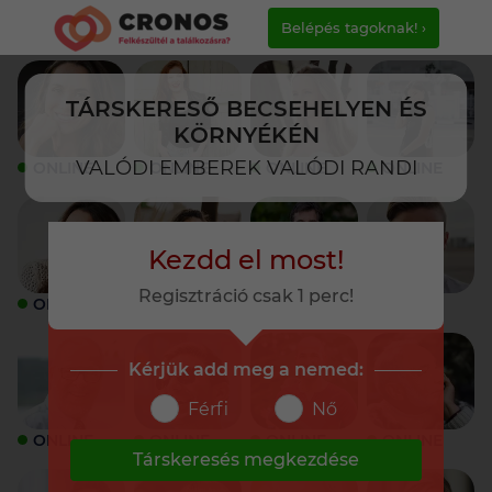
Belépés tagoknak! ›
TÁRSKERESŐ BECSEHELYEN ÉS
KÖRNYÉKÉN
VALÓDI EMBEREK VALÓDI RANDI
ONLINE
ONLINE
ONLINE
ONLINE
Kezdd el most!
Regisztráció csak 1 perc!
ONLINE
ONLINE
ONLINE
ONLINE
Kérjük add meg a nemed:
Férfi
Nő
ONLINE
ONLINE
ONLINE
ONLINE
Társkeresés megkezdése