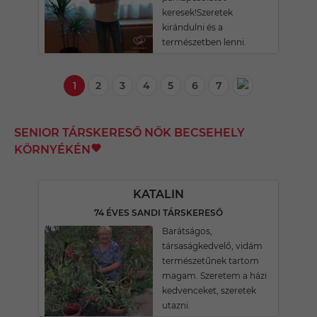
keresek!Szeretek
kirándulni és a
természetben lenni.
1
2
3
4
5
6
7
SENIOR TÁRSKERESŐ NŐK BECSEHELY
KÖRNYÉKÉN
KATALIN
74 ÉVES SANDI TÁRSKERESŐ
Barátságos,
társaságkedvelő, vidám
természetűnek tartom
magam. Szeretem a házi
kedvenceket, szeretek
utazni.