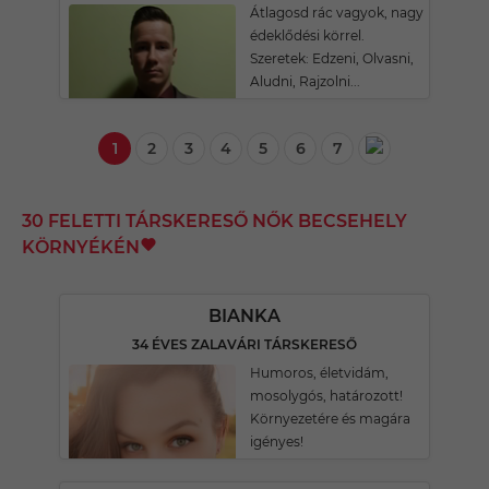
Átlagosd rác vagyok, nagy
édeklődési körrel.
Szeretek: Edzeni, Olvasni,
Aludni, Rajzolni...
1
2
3
4
5
6
7
30 FELETTI TÁRSKERESŐ NŐK BECSEHELY
KÖRNYÉKÉN
BIANKA
34 ÉVES ZALAVÁRI TÁRSKERESŐ
Humoros, életvidám,
mosolygós, határozott!
Környezetére és magára
igényes!