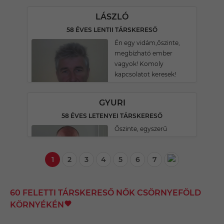
LÁSZLÓ
58 ÉVES LENTII TÁRSKERESŐ
Én egy vidám,őszinte,
megbízható ember
vagyok! Komoly
kapcsolatot keresek!
GYURI
58 ÉVES LETENYEI TÁRSKERESŐ
Őszinte, egyszerű
1
2
3
4
5
6
7
60 FELETTI TÁRSKERESŐ NŐK CSÖRNYEFÖLD
KÖRNYÉKÉN