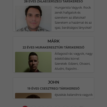
28 ÉVES ZALAEGERSZEGI TÁRSKERESŐ
Hungarista Vagyok. Rock
zenét hallgatok és
szeretem az állatokat!
Szeretem a hazámat és az
igaz, barátságos lányokat!
MÁRK
22 ÉVES MURAKERESZTÚRI TÁRSKERESŐ
Átlagosd rác vagyok, nagy
édeklődési körrel.
Szeretek: Edzeni, Olvasni,
Aludni, Rajzolni...
JOHN
19 ÉVES CSESZTREGI TÁRSKERESŐ
éjszakás kalandnra vagyok