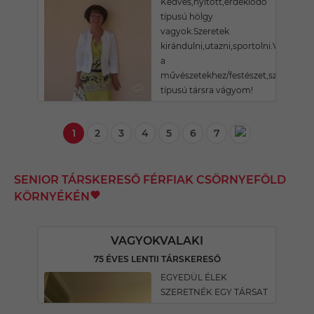
Kedves,nyitott,érdeklődő
típusú hölgy
vagyok.Szeretek
kirándulni,utazni,sportolni.Vonzód
a
művészetekhez/festészet,színház,ze
típusú társra vágyom!
1
2
3
4
5
6
7
SENIOR TÁRSKERESŐ FÉRFIAK CSÖRNYEFÖLD
KÖRNYÉKÉN
VAGYOKVALAKI
75 ÉVES LENTII TÁRSKERESŐ
EGYEDÜL ÉLEK
SZERETNÉK EGY TÁRSAT