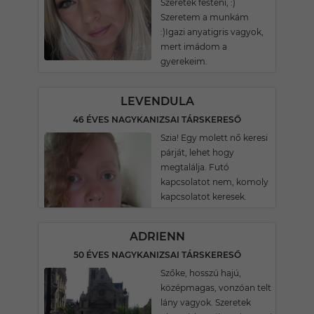
Szeretek festeni, :)
Szeretem a munkám
:)Igazi anyatigris vagyok,
mert imádom a
gyerekeim.
LEVENDULA
46 ÉVES NAGYKANIZSAI TÁRSKERESŐ
Szia! Egy molett nő keresi
párját, lehet hogy
megtalálja. Futó
kapcsolatot nem, komoly
kapcsolatot keresek.
ADRIENN
50 ÉVES NAGYKANIZSAI TÁRSKERESŐ
Szőke, hosszú hajú,
középmagas, vonzóan telt
lány vagyok. Szeretek