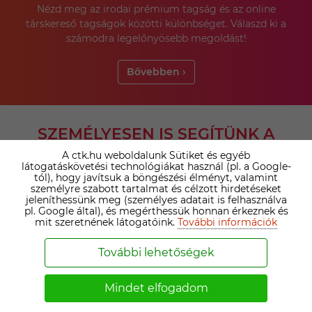
Nézd meg az irodai prémium tagság és az online
társkereső tagságok közötti különbséget. Válaszd ki a
számodra legelőnyösebb megoldást!
Bővebben ›
SZEMÉLYESEN IS SEGÍTÜNK A
PÁRVÁLASZTÁSBAN!
A ctk.hu weboldalunk Sütiket és egyéb
látogatáskövetési technológiákat használ (pl. a Google-
tól), hogy javítsuk a böngészési élményt, valamint
személyre szabott tartalmat és célzott hirdetéseket
jeleníthessünk meg (személyes adatait is felhasználva
pl. Google által), és megérthessük honnan érkeznek és
mit szeretnének látogatóink.
További információk
További lehetőségek
AZ IRODAI PRÉMIUM TAGSÁG ELŐNYEI
Mindet elfogadom
Minden prémium ügyfelünket személyesen
megismerjük, így biztosan a valós igényeid és