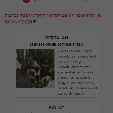
FIATAL TÁRSKERESŐ FÉRFIAK CSÖRNYEFÖLD
KÖRNYÉKÉN
BERTALAN
23 ÉVES KÖRMENDI TÁRSKERESŐ
21 éves vagyok, Kutyás
vagyok de minden állatot
szeretek , Szingli
vagyok,keresem azt a
személyt aki az 1% ba van ,
akinek nem az számít
hogy milyen autód meg
házad van , ha nem aki azt
szereti aki vagyok
BÁLINT