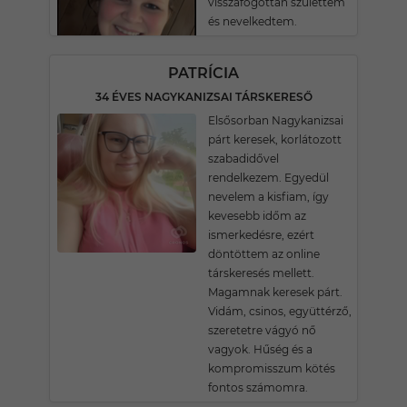
visszafogottan születtem
és nevelkedtem.
PATRÍCIA
34 ÉVES NAGYKANIZSAI TÁRSKERESŐ
Elsősorban Nagykanizsai
párt keresek, korlátozott
szabadidővel
rendelkezem. Egyedül
nevelem a kisfiam, így
kevesebb időm az
ismerkedésre, ezért
döntöttem az online
társkeresés mellett.
Magamnak keresek párt.
Vidám, csinos, együttérző,
szeretetre vágyó nő
vagyok. Hűség és a
kompromisszum kötés
fontos számomra.