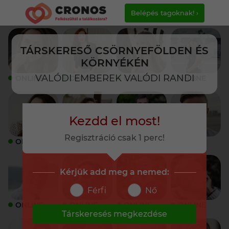
Belépés tagoknak! ›
TÁRSKERESŐ CSÖRNYEFÖLDEN ÉS
KÖRNYÉKÉN
VALÓDI EMBEREK VALÓDI RANDI
ONLINE
ONLINE
ONLINE
ONLINE
Kezdd el most!
Regisztráció csak 1 perc!
ONLINE
ONLINE
ONLINE
ONLINE
Kérjük add meg a nemed:
Férfi
Nő
ONLINE
ONLINE
ONLINE
ONLINE
Társkeresés megkezdése