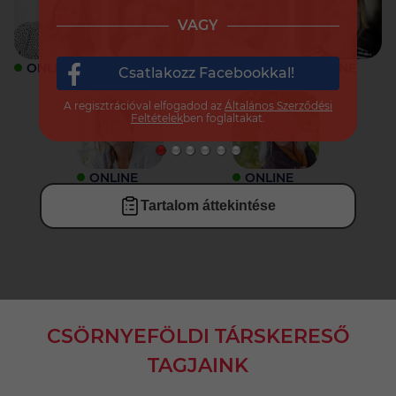
VAGY
ONLINE
ONLINE
ONLINE
ONLINE
Csatlakozz Facebookkal!
A regisztrációval elfogadod az
Általános Szerződési
Feltételek
ben foglaltakat.
ONLINE
ONLINE
Tartalom áttekintése
CSÖRNYEFÖLDI TÁRSKERESŐ
TAGJAINK