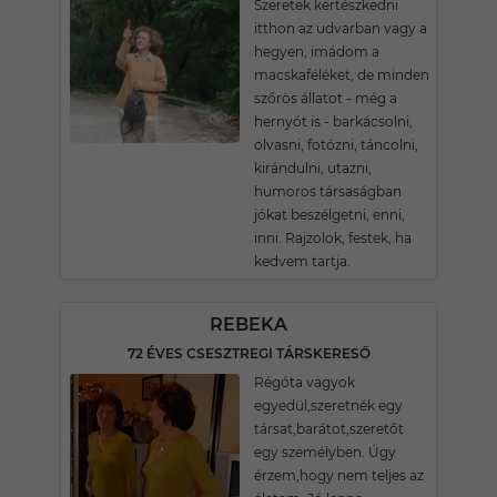
Szeretek kertészkedni
itthon az udvarban vagy a
hegyen, imádom a
macskaféléket, de minden
szőrös állatot - még a
hernyót is - barkácsolni,
olvasni, fotózni, táncolni,
kirándulni, utazni,
humoros társaságban
jókat beszélgetni, enni,
inni. Rajzolok, festek, ha
kedvem tartja.
REBEKA
72 ÉVES CSESZTREGI TÁRSKERESŐ
Régóta vagyok
egyedül,szeretnék egy
társat,barátot,szeretőt
egy személyben. Úgy
érzem,hogy nem teljes az