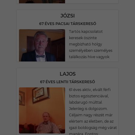
JÓZSI
67 ÉVES PACSAI TÁRSKERESŐ
Tartós kapcsolatot
keresek öszinte
megbízható hölgy
személyében személyes
találkozás híve vagyok
LAJOS
67 ÉVES LENTII TÁRSKERESŐ
61 éves aktív, elvált férfi
biztos egzisztenciával,
labdarugó múlttal.
Jelenleg is dolgozom.
Céljaim nagy részét már
elértem az életben, de az
igazi boldogság még várat
magára. Fontos: