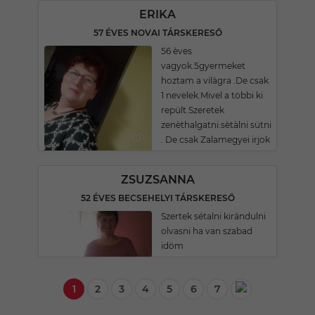
ERIKA
57 ÉVES NOVAI TÁRSKERESŐ
56 èves
vagyok.5gyermeket
hoztam a vilàgra .De csak
1 nevelek.Mivel a többi ki
repült.Szeretek
zenèthalgatni.sètàlni sütni
. De csak Zalamegyei irjok
ZSUZSANNA
52 ÉVES BECSEHELYI TÁRSKERESŐ
Szertek sétalni kirándulni
olvasni ha van szabad
idöm
1
2
3
4
5
6
7