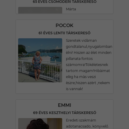
65 ÉVES CSÖMÖDÉRI TÁRSKERESŐ
Márta
POCOK
61 ÉVES LENTII TÁRSKERESŐ
Szeretek vidàman
gondtalanul,nyugalomban
èlni! Hiszen az èlet minden
pillanata fontos
szàmomra!Tökèletesnek
tartom magam!Hibàimat
elèg ha màs veszi
èszre,hiszen azèrt ,nekem
is vannak!
EMMI
69 ÉVES KESZTHELYI TÁRSKERESŐ
Eredeti szakmám
adotanacsado, könyvelő.