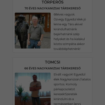
TÖRPERŐS
70 ÉVES NAGYKANIZSAI TÁRSKERESŐ
68éves vagyok.
Özvegy.Egyedül élek jó
lenne egy Társ akivel
kirándulhatnánk
bejárhatnánk szép
helyeket és ha kialakul
közös szimpátia akkor
továbbléphetnénk!
TOMCSI
66 ÉVES NAGYKANIZSAI TÁRSKERESŐ
Elvált vagyok! Egyedül
élek Nagykanizsán,fiatalos
sportos. Komoly
párkapcsolatot
keresek!Szeretek
kirándulni és a
természetben lenni.