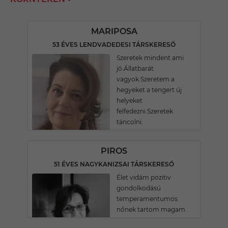
MARIPOSA
53 ÉVES LENDVADEDESI TÁRSKERESŐ
Szeretek mindent ami
jó.Állatbarát
vagyok.Szeretem a
hegyeket a tengert új
helyeket
felfedezni.Szeretek
táncolni.
PIROS
51 ÉVES NAGYKANIZSAI TÁRSKERESŐ
Élet vidám pozitiv
gondolkodású
temperamentumos
nőnek tartom magam .