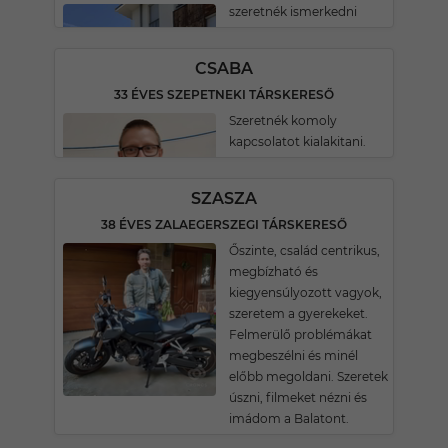
szeretnék ismerkedni
CSABA
33 ÉVES SZEPETNEKI TÁRSKERESŐ
Szeretnék komoly
kapcsolatot kialakitani.
SZASZA
38 ÉVES ZALAEGERSZEGI TÁRSKERESŐ
Őszinte, család centrikus,
megbízható és
kiegyensúlyozott vagyok,
szeretem a gyerekeket.
Felmerülő problémákat
megbeszélni és minél
előbb megoldani. Szeretek
úszni, filmeket nézni és
imádom a Balatont.