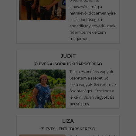
életem. Jó lenne
kihasználni még a
hátralévő időt amennyire
csak lehetőségeim
engedik.Így egyedül csak
fél embernek érzem
magamat.
JUDIT
71 ÉVES ALSÓPÁHOKI TÁRSKERESŐ
Tiszta és pedáns vagyok.
Szeretem a szépet. Jó
lelkű vagyok. Szeretem az
őszinteséget. Érzelmes a
lelkem. Vidán vagyok. És
becsületes.
LIZA
71 ÉVES LENTII TÁRSKERESŐ