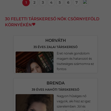
1
2
3
4
5
6
7
30 FELETTI TÁRSKERESŐ NŐK CSÖRNYEFÖLD
KÖRNYÉKÉN
HORVÁTH
35 ÉVES ZALAI TÁRSKERESŐ
Èret nönek gondolom
magam ès hatarozot és
tisztesèges számomra ez
fontos
BRENDA
39 ÉVES HAHÓTI TÁRSKERESŐ
Nagyon hűséges nő
vagyok, aki hisz az igaz
szerelemben. Jól és