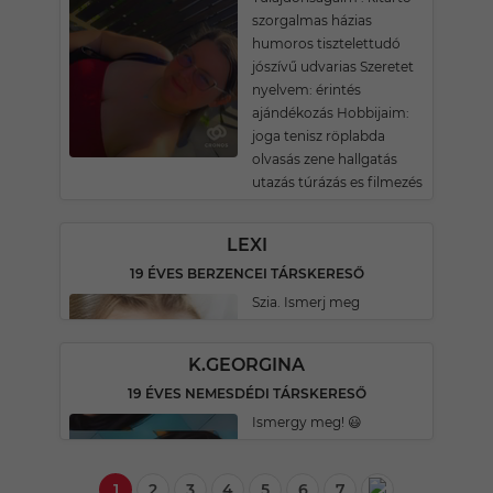
szorgalmas házias
humoros tisztelettudó
jószívű udvarias Szeretet
nyelvem: érintés
ajándékozás Hobbijaim:
joga tenisz röplabda
olvasás zene hallgatás
utazás túrázás es filmezés
LEXI
19 ÉVES BERZENCEI TÁRSKERESŐ
Szia. Ismerj meg
K.GEORGINA
19 ÉVES NEMESDÉDI TÁRSKERESŐ
Ismergy meg! 😃
1
2
3
4
5
6
7