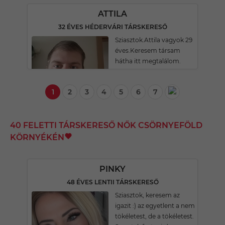
ATTILA
32 ÉVES HÉDERVÁRI TÁRSKERESŐ
Sziasztok.Attila vagyok 29
éves.Keresem társam
hátha itt megtalálom.
1
2
3
4
5
6
7
40 FELETTI TÁRSKERESŐ NŐK CSÖRNYEFÖLD
KÖRNYÉKÉN
PINKY
48 ÉVES LENTII TÁRSKERESŐ
Sziasztok, keresem az
igazit :) az egyetlent a nem
tökéletest, de a tökéletest.