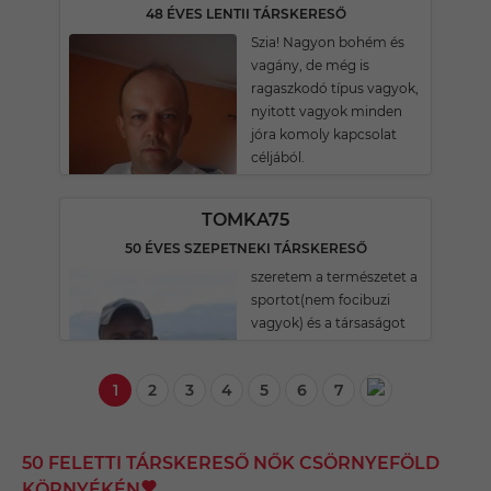
48 ÉVES LENTII TÁRSKERESŐ
Szia! Nagyon bohém és
vagány, de még is
ragaszkodó típus vagyok,
nyitott vagyok minden
jóra komoly kapcsolat
céljából.
TOMKA75
50 ÉVES SZEPETNEKI TÁRSKERESŐ
szeretem a természetet a
sportot(nem focibuzi
vagyok) és a társaságot
1
2
3
4
5
6
7
50 FELETTI TÁRSKERESŐ NŐK CSÖRNYEFÖLD
KÖRNYÉKÉN