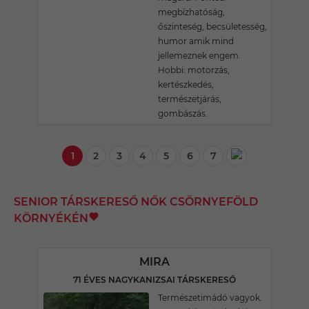
megbízhatóság,
őszinteség, becsületesség,
humor amik mind
jellemeznek engem.
Hobbi: motorzás,
kertészkedés,
természetjárás,
gombászás.
1
2
3
4
5
6
7
SENIOR TÁRSKERESŐ NŐK CSÖRNYEFÖLD
KÖRNYÉKÉN
MIRA
71 ÉVES NAGYKANIZSAI TÁRSKERESŐ
Természetimádó vagyok.