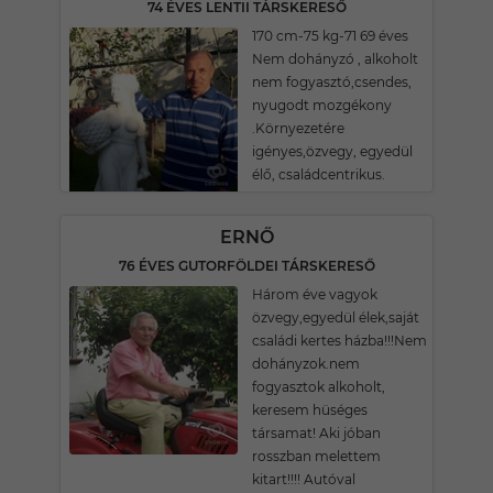
74 ÉVES LENTII TÁRSKERESŐ
170 cm-75 kg-71 69 éves
Nem dohányzó , alkoholt
nem fogyasztó,csendes,
nyugodt mozgékony
.Környezetére
igényes,özvegy, egyedül
élő, családcentrikus.
ERNŐ
76 ÉVES GUTORFÖLDEI TÁRSKERESŐ
Három éve vagyok
özvegy,egyedül élek,saját
családi kertes házba!!!Nem
dohányzok.nem
fogyasztok alkoholt,
keresem hüséges
társamat! Aki jóban
rosszban melettem
kitart!!!! Autóval