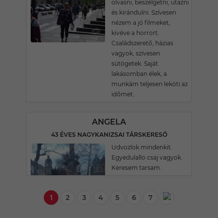
olvasni, beszélgetni, utazni
és kirándulni. Szívesen
nézem a jó filmeket,
kivéve a horrort.
Családszerető, házias
vagyok, szívesen
sütögetek. Saját
lakásomban élek, a
munkám teljesen leköti az
időmet.
ANGELA
43 ÉVES NAGYKANIZSAI TÁRSKERESŐ
Udvozlok mindenkit.
Egyedulallo csaj vagyok.
Keresem tarsam.
1
2
3
4
5
6
7