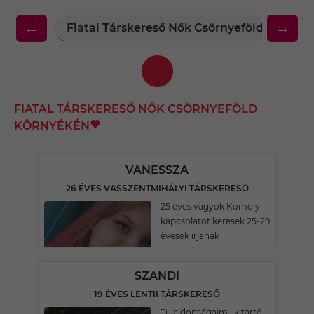
←
→
Fiatal Társkereső Nők Csörnyeföld Környé
FIATAL TÁRSKERESŐ NŐK CSÖRNYEFÖLD
KÖRNYÉKÉN
VANESSZA
26 ÉVES VASSZENTMIHÁLYI TÁRSKERESŐ
25 èves vagyok Komoly
kapcsolatot keresek 25-29
èvesek írjanak
SZANDI
19 ÉVES LENTII TÁRSKERESŐ
Tulajdonságaim : kitartó