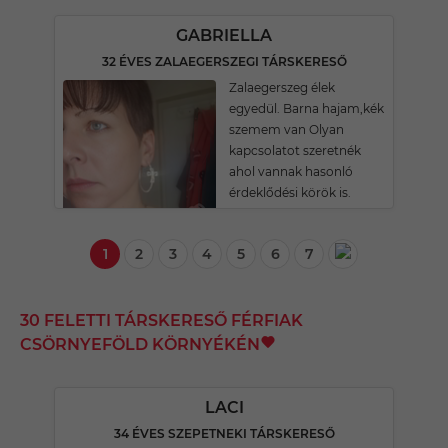
GABRIELLA
32 ÉVES ZALAEGERSZEGI TÁRSKERESŐ
Zalaegerszeg élek
egyedül. Barna hajam,kék
szemem van Olyan
kapcsolatot szeretnék
ahol vannak hasonló
érdeklődési körök is.
1
2
3
4
5
6
7
30 FELETTI TÁRSKERESŐ FÉRFIAK
CSÖRNYEFÖLD KÖRNYÉKÉN
LACI
34 ÉVES SZEPETNEKI TÁRSKERESŐ