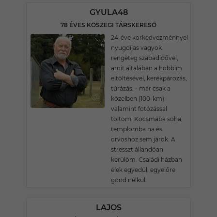
GYULA48
78 ÉVES KŐSZEGI TÁRSKERESŐ
24-éve korkedvezménnyel
nyugdíjas vagyok
rengeteg szabadidővel,
amit általában a hobbim
eltöltésével, kerékpározás,
túrázás, - már csak a
közelben (100-km)
valamint fotózással
töltöm. Kocsmába soha,
templomba na és
orvoshoz sem járok. A
stresszt állandóan
kerülöm. Családi házban
élek egyedül, egyelőre
gond nélkül.
LAJOS