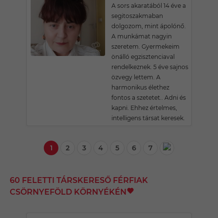
A sors akaratából 14 éve a
segitoszakmaban
dolgozom, mint ápolónő.
A munkámat nagyin
szeretem. Gyermekeim
önálló egzisztenciaval
rendelkeznek. 5 éve sajnos
özvegy lettem. A
harmonikus élethez
fontos a szetetet.. Adni és
kapni. Ehhez értelmes,
intelligens társat keresek.
1
2
3
4
5
6
7
60 FELETTI TÁRSKERESŐ FÉRFIAK
CSÖRNYEFÖLD KÖRNYÉKÉN