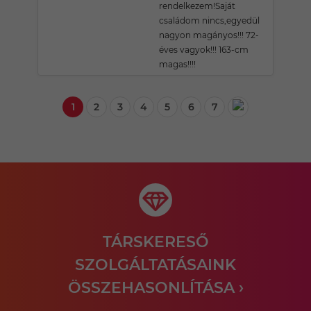
rendelkezem!Saját
családom nincs,egyedül
nagyon magányos!!! 72-
éves vagyok!!! 163-cm
magas!!!!
1
2
3
4
5
6
7
TÁRSKERESŐ
SZOLGÁLTATÁSAINK
ÖSSZEHASONLÍTÁSA ›