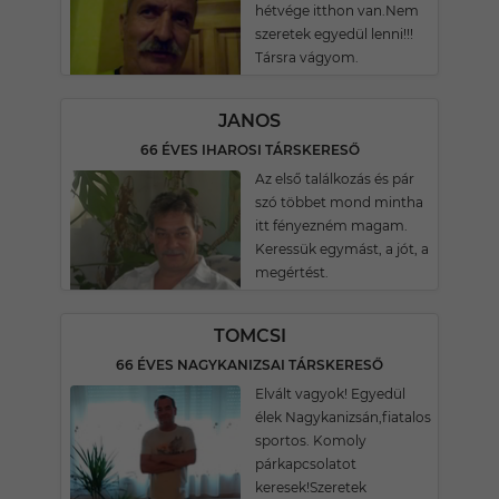
hétvége itthon van.Nem
szeretek egyedül lenni!!!
Társra vágyom.
JANOS
66 ÉVES IHAROSI TÁRSKERESŐ
Az első találkozás és pár
szó többet mond mintha
itt fényezném magam.
Keressük egymást, a jót, a
megértést.
TOMCSI
66 ÉVES NAGYKANIZSAI TÁRSKERESŐ
Elvált vagyok! Egyedül
élek Nagykanizsán,fiatalos
sportos. Komoly
párkapcsolatot
keresek!Szeretek