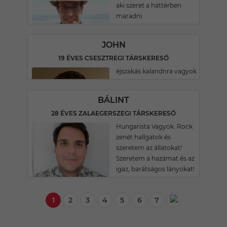
aki szeret a háttérben
maradni.
JOHN
19 ÉVES CSESZTREGI TÁRSKERESŐ
éjszakás kalandnra vagyok
BÁLINT
28 ÉVES ZALAEGERSZEGI TÁRSKERESŐ
Hungarista Vagyok. Rock
zenét hallgatok és
szeretem az állatokat!
Szeretem a hazámat és az
igaz, barátságos lányokat!
1
2
3
4
5
6
7