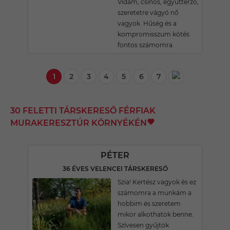
Vidám, csinos, együttérző,
szeretetre vágyó nő
vagyok. Hűség és a
kompromisszum kötés
fontos számomra.
1
2
3
4
5
6
7
30 FELETTI TÁRSKERESŐ FÉRFIAK
MURAKERESZTÚR KÖRNYÉKÉN
PÉTER
36 ÉVES VELENCEI TÁRSKERESŐ
Szia! Kertész vagyok és ez
számomra a munkám a
hobbim és szeretem
mikor alkothatok benne.
Szívesen gyűjtök