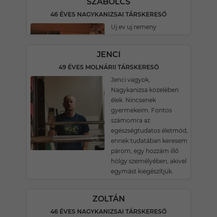
SZABOLCS
46 ÉVES NAGYKANIZSAI TÁRSKERESŐ
Uj ev uj remeny
JENCI
49 ÉVES MOLNÁRII TÁRSKERESŐ
Jenci vagyok,
Nagykanizsa közelében
élek. Nincsenek
gyermekeim. Fontos
számomra az
egészségtudatos életmód,
ennek tudatában keresem
párom, egy hozzám illő
hölgy személyében, akivel
egymást kiegészítjük.
ZOLTÁN
46 ÉVES NAGYKANIZSAI TÁRSKERESŐ