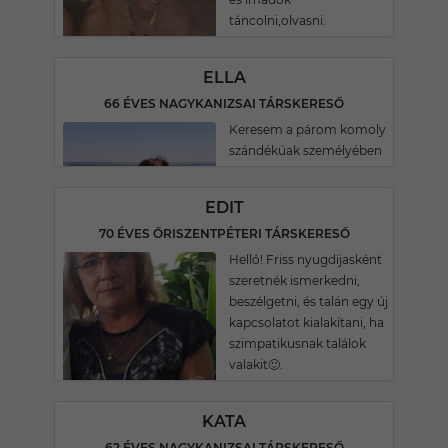
táncolni,olvasni.
ELLA
66 ÉVES NAGYKANIZSAI TÁRSKERESŐ
Keresem a párom komoly
szándékúak személyében
EDIT
70 ÉVES ŐRISZENTPÉTERI TÁRSKERESŐ
Helló! Friss nyugdíjasként
szeretnék ismerkedni,
beszélgetni, és talán egy új
kapcsolatot kialakítani, ha
szimpatikusnak találok
valakit🙂.
KATA
62 ÉVES NAGYKANIZSAI TÁRSKERESŐ