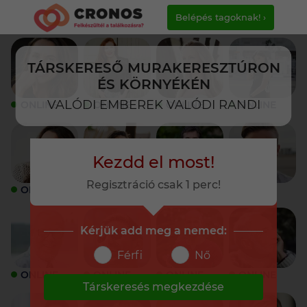
Belépés tagoknak! ›
TÁRSKERESŐ MURAKERESZTÚRON
ÉS KÖRNYÉKÉN
VALÓDI EMBEREK VALÓDI RANDI
ONLINE
ONLINE
ONLINE
ONLINE
Kezdd el most!
Regisztráció csak 1 perc!
ONLINE
ONLINE
ONLINE
ONLINE
Kérjük add meg a nemed:
Férfi
Nő
ONLINE
ONLINE
ONLINE
ONLINE
Társkeresés megkezdése