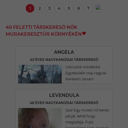
1
2
3
4
5
6
7
40 FELETTI TÁRSKERESŐ NŐK
MURAKERESZTÚR KÖRNYÉKÉN
ANGELA
43 ÉVES NAGYKANIZSAI TÁRSKERESŐ
Udvozlok mindenkit.
Egyedulallo csaj vagyok.
Keresem tarsam.
LEVENDULA
46 ÉVES NAGYKANIZSAI TÁRSKERESŐ
Szia! Egy molett nő keresi
párját, lehet hogy
megtalálja. Futó