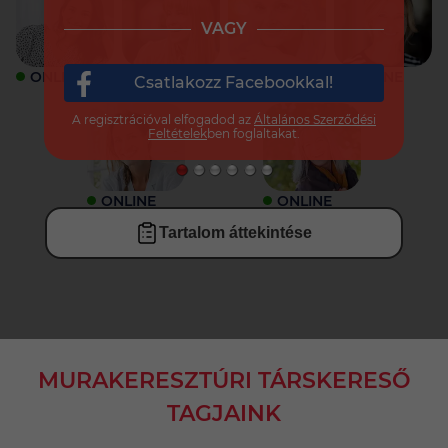
VAGY
ONLINE
ONLINE
ONLINE
ONLINE
Csatlakozz Facebookkal!
A regisztrációval elfogadod az
Általános Szerződési
Feltételek
ben foglaltakat.
ONLINE
ONLINE
Tartalom áttekintése
MURAKERESZTÚRI TÁRSKERESŐ
TAGJAINK