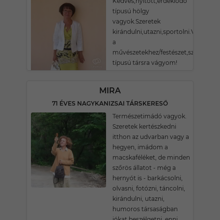
Kedves,nyitott,érdeklődő
típusú hölgy
vagyok.Szeretek
kirándulni,utazni,sportolni.Vonzód
a
művészetekhez/festészet,színház,ze
típusú társra vágyom!
MIRA
71 ÉVES NAGYKANIZSAI TÁRSKERESŐ
Természetimádó vagyok.
Szeretek kertészkedni
itthon az udvarban vagy a
hegyen, imádom a
macskaféléket, de minden
szőrös állatot - még a
hernyót is - barkácsolni,
olvasni, fotózni, táncolni,
kirándulni, utazni,
humoros társaságban
jókat beszélgetni, enni,