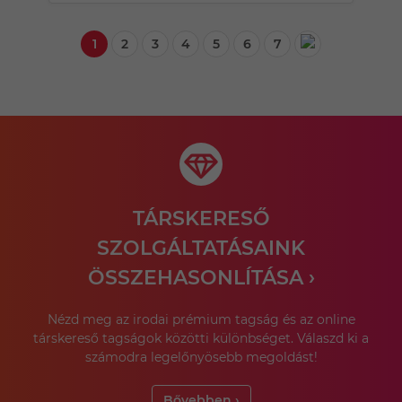
1
2
3
4
5
6
7
TÁRSKERESŐ
SZOLGÁLTATÁSAINK
ÖSSZEHASONLÍTÁSA ›
Nézd meg az irodai prémium tagság és az online
társkereső tagságok közötti különbséget. Válaszd ki a
számodra legelőnyösebb megoldást!
Bővebben ›