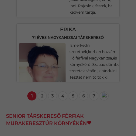
inni. Rajzolok, festek, ha
kedvem tartja.
ERIKA
71 ÉVES NAGYKANIZSAI TÁRSKERESŐ
Ismerkedni
szeretnék,korban hozzám
illő férfival Nagykanizsa,és
környékéről.Szabadidőmben
szeretek sétálni,kirándulni.
Tesztet nem töltök ki!!
1
2
3
4
5
6
7
SENIOR TÁRSKERESŐ FÉRFIAK
MURAKERESZTÚR KÖRNYÉKÉN