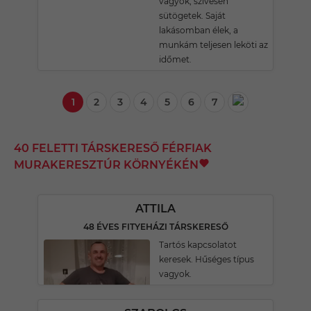
vagyok, szívesen
sütögetek. Saját
lakásomban élek, a
munkám teljesen leköti az
időmet.
1
2
3
4
5
6
7
40 FELETTI TÁRSKERESŐ FÉRFIAK
MURAKERESZTÚR KÖRNYÉKÉN
ATTILA
48 ÉVES FITYEHÁZI TÁRSKERESŐ
Tartós kapcsolatot
keresek. Hűséges típus
vagyok.