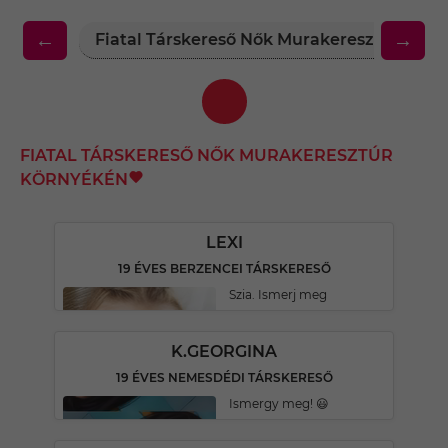
←
→
Fiatal Társkereső Nők Murakeresztúr Kör
FIATAL TÁRSKERESŐ NŐK MURAKERESZTÚR
KÖRNYÉKÉN
LEXI
19 ÉVES BERZENCEI TÁRSKERESŐ
Szia. Ismerj meg
K.GEORGINA
19 ÉVES NEMESDÉDI TÁRSKERESŐ
Ismergy meg! 😃