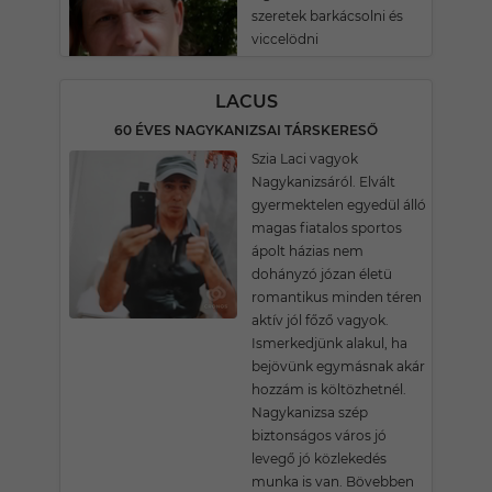
szeretek barkácsolni és
viccelödni
LACUS
60 ÉVES NAGYKANIZSAI TÁRSKERESŐ
Szia Laci vagyok
Nagykanizsáról. Elvált
gyermektelen egyedül álló
magas fiatalos sportos
ápolt házias nem
dohányzó józan életü
romantikus minden téren
aktív jól főző vagyok.
Ismerkedjünk alakul, ha
bejövünk egymásnak akár
hozzám is költözhetnél.
Nagykanizsa szép
biztonságos város jó
levegő jó közlekedés
munka is van. Bövebben