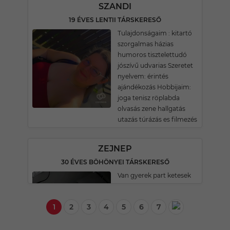
SZANDI
19 ÉVES LENTII TÁRSKERESŐ
Tulajdonságaim : kitartó
szorgalmas házias
humoros tisztelettudó
jószívű udvarias Szeretet
nyelvem: érintés
ajándékozás Hobbijaim:
joga tenisz röplabda
olvasás zene hallgatás
utazás túrázás es filmezés
ZEJNEP
30 ÉVES BÖHÖNYEI TÁRSKERESŐ
Van gyerek part ketesek
1
2
3
4
5
6
7