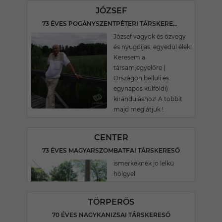
JÓZSEF
73 ÉVES POGÁNYSZENTPÉTERI TÁRSKERESŐ
József vagyok és özvegy
és nyugdíjas, egyedül élek!
Keresem a
társam,egyelőre (
Országon bellüli és
egynapos külföldi)
kiránduláshoz! A többit
majd meglátjuk !
CENTER
73 ÉVES MAGYARSZOMBATFAI TÁRSKERESŐ
ismerkeknék jo lelkü
hölgyel
TÖRPERŐS
70 ÉVES NAGYKANIZSAI TÁRSKERESŐ