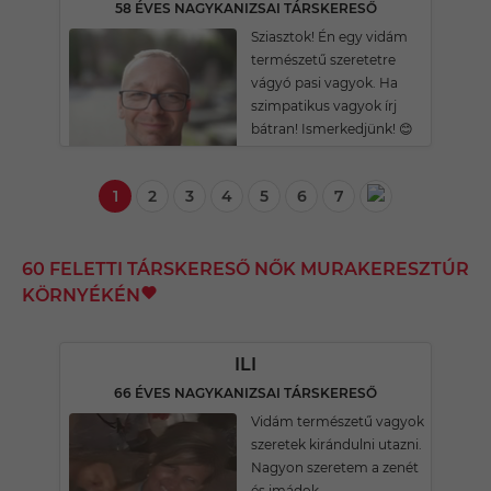
58 ÉVES NAGYKANIZSAI TÁRSKERESŐ
Sziasztok! Én egy vidám
természetű szeretetre
vágyó pasi vagyok. Ha
szimpatikus vagyok írj
bátran! Ismerkedjünk! 😊
1
2
3
4
5
6
7
60 FELETTI TÁRSKERESŐ NŐK MURAKERESZTÚR
KÖRNYÉKÉN
ILI
66 ÉVES NAGYKANIZSAI TÁRSKERESŐ
Vidám természetű vagyok
szeretek kirándulni utazni.
Nagyon szeretem a zenét
és imádok