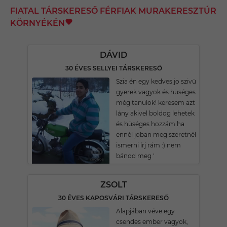
FIATAL TÁRSKERESŐ FÉRFIAK MURAKERESZTÚR
KÖRNYÉKÉN
DÁVID
30 ÉVES SELLYEI TÁRSKERESŐ
Szia én egy kedves jo szivü
gyerek vagyok és hüséges
még tanulok! keresem azt
lány akivel boldog lehetek
és hüséges hozzám ha
ennél joban meg szeretnél
ismerni írj rám :) nem
bánod meg '
ZSOLT
30 ÉVES KAPOSVÁRI TÁRSKERESŐ
Alapjában véve egy
csendes ember vagyok,