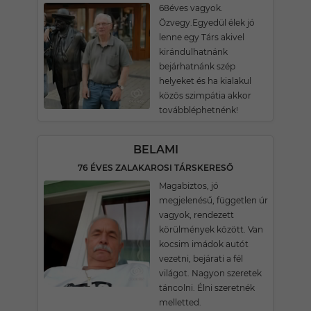
68éves vagyok.
Özvegy.Egyedül élek jó
lenne egy Társ akivel
kirándulhatnánk
bejárhatnánk szép
helyeket és ha kialakul
közös szimpátia akkor
továbbléphetnénk!
BELAMI
76 ÉVES ZALAKAROSI TÁRSKERESŐ
Magabiztos, jó
megjelenésű, független úr
vagyok, rendezett
körülmények között. Van
kocsim imádok autót
vezetni, bejárati a fél
világot. Nagyon szeretek
táncolni. Élni szeretnék
melletted.