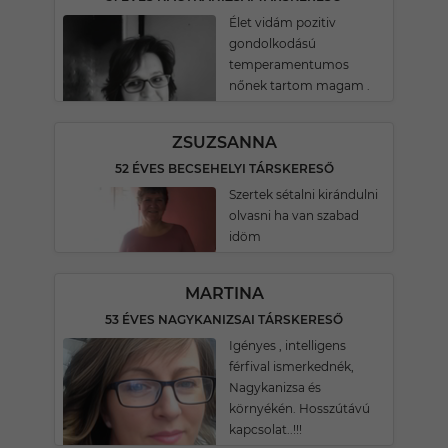
Élet vidám pozitiv
gondolkodású
temperamentumos
nőnek tartom magam .
ZSUZSANNA
52 ÉVES BECSEHELYI TÁRSKERESŐ
Szertek sétalni kirándulni
olvasni ha van szabad
idöm
MARTINA
53 ÉVES NAGYKANIZSAI TÁRSKERESŐ
Igényes , intelligens
férfival ismerkednék,
Nagykanizsa és
környékén. Hosszútávú
kapcsolat..!!!