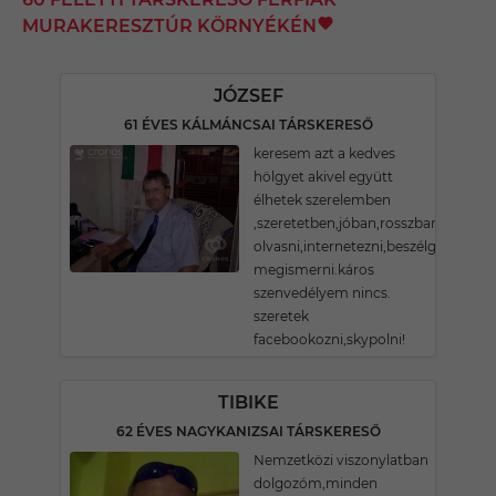
MURAKERESZTÚR KÖRNYÉKÉN
JÓZSEF
61 ÉVES KÁLMÁNCSAI TÁRSKERESŐ
keresem azt a kedves
hölgyet akivel együtt
élhetek szerelemben
,szeretetben,jóban,rosszban.szerete
olvasni,internetezni,beszélgetni,gon
megismerni.káros
szenvedélyem nincs.
szeretek
facebookozni,skypolni!
TIBIKE
62 ÉVES NAGYKANIZSAI TÁRSKERESŐ
Nemzetközi viszonylatban
dolgozóm,minden