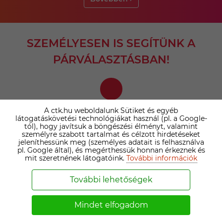
SZEMÉLYESEN IS SEGÍTÜNK A
PÁRVÁLASZTÁSBAN!
A ctk.hu weboldalunk Sütiket és egyéb
látogatáskövetési technológiákat használ (pl. a Google-
tól), hogy javítsuk a böngészési élményt, valamint
AZ IRODAI PRÉMIUM TAGSÁG ELŐNYEI
személyre szabott tartalmat és célzott hirdetéseket
jeleníthessünk meg (személyes adatait is felhasználva
pl. Google által), és megérthessük honnan érkeznek és
Minden prémium ügyfelünket személyesen
mit szeretnének látogatóink.
További információk
megismerjük, így biztosan a valós igényeid és
elképzeléseid érvényesülnek.
További lehetőségek
Támogatásunkkal átlagosan négyszer több
partnerrel történik sikeres kapcsolatfelvétel.
Mindet elfogadom
Levelezést kihagyva már az első héten randevúzni