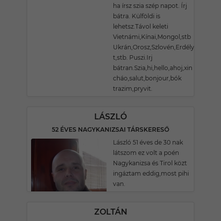
ha írsz szia szép napot. Írj
bátra. Külföldi is
lehetsz.Távol keleti
Vietnámi,Kínai,Mongol,stb
Ukrán,Orosz,Szlovén,Erdélyi,Angol
t,stb. Puszi.Irj
bátran.Szia,hi,hello,ahoj,xin
cháo,salut,bonjour,bók
trazim,pryvit.
LÁSZLÓ
52 ÉVES NAGYKANIZSAI TÁRSKERESŐ
László 51 éves de 30 nak
látszom ez volt a poén
Nagykanizsa és Tirol közt
ingáztam eddig,most pihi
van.
ZOLTÁN