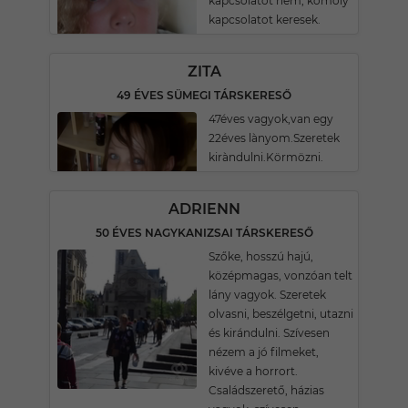
kapcsolatot nem, komoly
kapcsolatot keresek.
ZITA
49 ÉVES SÜMEGI TÁRSKERESŐ
47éves vagyok,van egy
22éves lànyom.Szeretek
kiràndulni.Körmözni.
ADRIENN
50 ÉVES NAGYKANIZSAI TÁRSKERESŐ
Szőke, hosszú hajú,
középmagas, vonzóan telt
lány vagyok. Szeretek
olvasni, beszélgetni, utazni
és kirándulni. Szívesen
nézem a jó filmeket,
kivéve a horrort.
Családszerető, házias