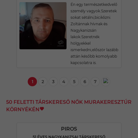
Én egy természetkedvelő
személy vagyok.Szeretek
sokat sétálni,biciklizni.
Zoltánnak hívnak és
Nagykanizsán
lakok.Szeretnék
hölgyekkel
ismerkedni,először lazább
attán később komolyabb
kapcsolatra is.
1
2
3
4
5
6
7
50 FELETTI TÁRSKERESŐ NŐK MURAKERESZTÚR
KÖRNYÉKÉN
PIROS
51 ÉVES NAGYKANIZSAI TÁRSKERESŐ