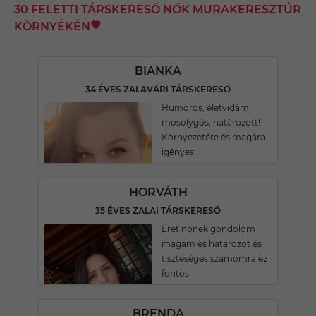
30 FELETTI TÁRSKERESŐ NŐK MURAKERESZTÚR
KÖRNYÉKÉN
BIANKA
34 ÉVES ZALAVÁRI TÁRSKERESŐ
Humoros, életvidám,
mosolygós, határozott!
Környezetére és magára
igényes!
HORVÁTH
35 ÉVES ZALAI TÁRSKERESŐ
Èret nönek gondolom
magam ès hatarozot és
tisztesèges számomra ez
fontos
BRENDA