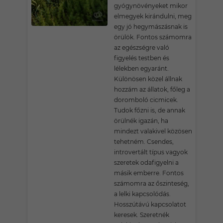
gyógynövényeket mikor
elmegyek kirándulni, meg
egy jó hegymászásnak is
örülök. Fontos számomra
az egészségre való
figyelés testben és
lélekben egyaránt.
Különösen közel állnak
hozzám az állatok, főleg a
doromboló cicmicek.
Tudok főzni is, de annak
örülnék igazán, ha
mindezt valakivel közösen
tehetném. Csendes,
introvertált típus vagyok
szeretek odafigyelni a
másik emberre. Fontos
számomra az őszinteség,
a lelki kapcsolódás.
Hosszútávú kapcsolatot
keresek. Szeretnék