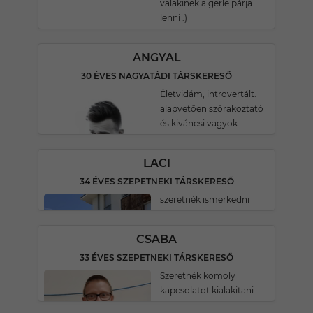
valakinek a gerle párja
lenni :)
ANGYAL
30 ÉVES NAGYATÁDI TÁRSKERESŐ
Életvidám, introvertált.
alapvetően szórakoztató
és kiváncsi vagyok.
LACI
34 ÉVES SZEPETNEKI TÁRSKERESŐ
szeretnék ismerkedni
CSABA
33 ÉVES SZEPETNEKI TÁRSKERESŐ
Szeretnék komoly
kapcsolatot kialakitani.