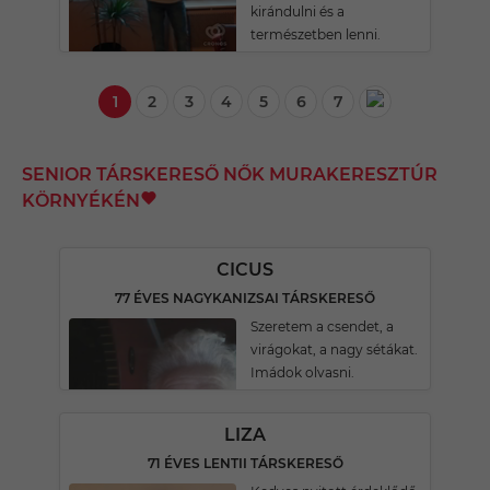
kirándulni és a
természetben lenni.
1
2
3
4
5
6
7
SENIOR TÁRSKERESŐ NŐK MURAKERESZTÚR
KÖRNYÉKÉN
CICUS
77 ÉVES NAGYKANIZSAI TÁRSKERESŐ
Szeretem a csendet, a
virágokat, a nagy sétákat.
Imádok olvasni.
LIZA
71 ÉVES LENTII TÁRSKERESŐ