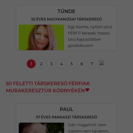
TÜNDE
52 ÉVES NAGYKANIZSAI TÁRSKERESŐ
Egy őszinte, nyitott szívű
FÉRFIT keresek, hosszú
távú kapcsolatban
gondolkozom.
1
2
3
4
5
6
7
50 FELETTI TÁRSKERESŐ FÉRFIAK
MURAKERESZTÚR KÖRNYÉKÉN
PAUL
57 ÉVES PANKASZI TÁRSKERESŐ
Üdv! magamról: nem
cigizem,nem kávézom,