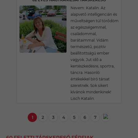
Nevem: Katalin. Az
alapvető intelligencián és
műveltségen túl törődöm
az egészségemmel,
családommal,
barátaimmal. Vidám
természetű, pozitív
beállítottságú ember
vagyok. Jut idő a
kertészkedésre, sportra,
táncra. Hasonló
értékekkel bíró társat
szeretnék. Sok sikert
kívánok mindenkinek!
Lisch Katalin.
1
2
3
4
5
6
7
60 FELETTI TÁRSKERESŐ FÉRFIAK