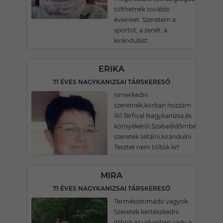
tölthetnék további
éveinket. Szeretem a
sportot, a zenét, a
kirándulást.
ERIKA
71 ÉVES NAGYKANIZSAI TÁRSKERESŐ
Ismerkedni
szeretnék,korban hozzám
illő férfival Nagykanizsa,és
környékéről.Szabadidőmben
szeretek sétálni,kirándulni.
Tesztet nem töltök ki!!
MIRA
71 ÉVES NAGYKANIZSAI TÁRSKERESŐ
Természetimádó vagyok.
Szeretek kertészkedni
itthon az udvarban vagy a