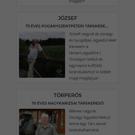
magas!!!!
JÓZSEF
73 ÉVES POGÁNYSZENTPÉTERI TÁRSKERESŐ
József vagyok és özvegy
és nyugdíjas, egyedül élek!
Keresem a
társam,egyelőre (
Országon bellüli és
egynapos külföldi)
kiránduláshoz! A többit
majd meglátjuk !
TÖRPERŐS
70 ÉVES NAGYKANIZSAI TÁRSKERESŐ
68éves vagyok.
Özvegy.Egyedül élek jó
lenne egy Társ akivel
kirándulhatnánk