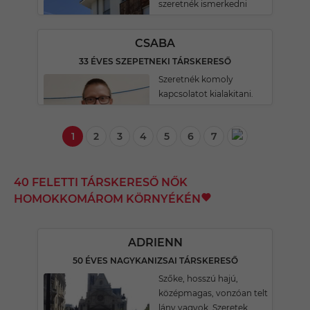
szeretnék ismerkedni
CSABA
33 ÉVES SZEPETNEKI TÁRSKERESŐ
Szeretnék komoly
kapcsolatot kialakitani.
1
2
3
4
5
6
7
40 FELETTI TÁRSKERESŐ NŐK
HOMOKKOMÁROM KÖRNYÉKÉN
ADRIENN
50 ÉVES NAGYKANIZSAI TÁRSKERESŐ
Szőke, hosszú hajú,
középmagas, vonzóan telt
lány vagyok. Szeretek