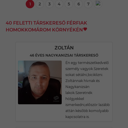
1
2
3
4
5
6
7
40 FELETTI TÁRSKERESŐ FÉRFIAK
HOMOKKOMÁROM KÖRNYÉKÉN
ZOLTÁN
46 ÉVES NAGYKANIZSAI TÁRSKERESŐ
Én egy természetkedvelő
személy vagyok.Szeretek
sokat sétálni,biciklizni.
Zoltánnak hívnak és
Nagykanizsán
lakok.Szeretnék
hölgyekkel
ismerkedni,először lazább
attán később komolyabb
kapcsolatra is.