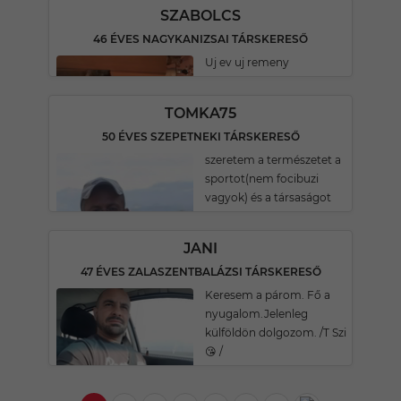
SZABOLCS
46 ÉVES NAGYKANIZSAI TÁRSKERESŐ
Uj ev uj remeny
TOMKA75
50 ÉVES SZEPETNEKI TÁRSKERESŐ
szeretem a természetet a
sportot(nem focibuzi
vagyok) és a társaságot
JANI
47 ÉVES ZALASZENTBALÁZSI TÁRSKERESŐ
Keresem a párom. Fő a
nyugalom.Jelenleg
külföldön dolgozom. /T Szi
😘 /