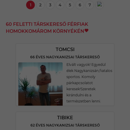
1
2
3
4
5
6
7
60 FELETTI TÁRSKERESŐ FÉRFIAK
HOMOKKOMÁROM KÖRNYÉKÉN
TOMCSI
66 ÉVES NAGYKANIZSAI TÁRSKERESŐ
Elvált vagyok! Egyedül
élek Nagykanizsán,fiatalos
sportos. Komoly
párkapcsolatot
keresek!Szeretek
kirándulni és a
természetben lenni.
TIBIKE
62 ÉVES NAGYKANIZSAI TÁRSKERESŐ