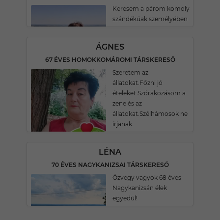
Keresem a párom komoly
szándékúak személyében
ÁGNES
67 ÉVES HOMOKKOMÁROMI TÁRSKERESŐ
Szeretem az
állatokat.Főzni jó
ételeket.Szórakozásom a
zene és az
állatokat.Szélhámosok ne
írjanak.
LÉNA
70 ÉVES NAGYKANIZSAI TÁRSKERESŐ
Ózvegy vagyok 68 éves
Nagykanizsán élek
egyedül!