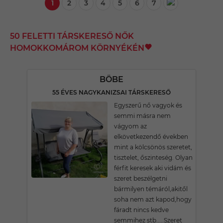
1
2
3
4
5
6
7
50 FELETTI TÁRSKERESŐ NŐK
HOMOKKOMÁROM KÖRNYÉKÉN
BÖBE
55 ÉVES NAGYKANIZSAI TÁRSKERESŐ
Egyszerű nő vagyok és
semmi másra nem
vágyom az
elkövetkezendő években
mint a kölcsönös szeretet,
tisztelet, őszinteség. Olyan
férfit keresek aki vidám és
szeret beszélgetni
bármilyen témáról,akitől
soha nem azt kapod,hogy
fáradt nincs kedve
semmihez stb.....Szeret