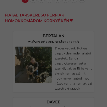
FIATAL TÁRSKERESŐ FÉRFIAK
HOMOKKOMÁROM KÖRNYÉKÉN
BERTALAN
23 ÉVES KÖRMENDI TÁRSKERESŐ
21 éves vagyok, Kutyás
vagyok de minden állatot
szeretek , Szingli
vagyok,keresem azt a
személyt aki az 1% ba van ,
akinek nem az számít
hogy milyen autód meg
házad van , ha nem aki azt
szereti aki vagyok
DAVEE