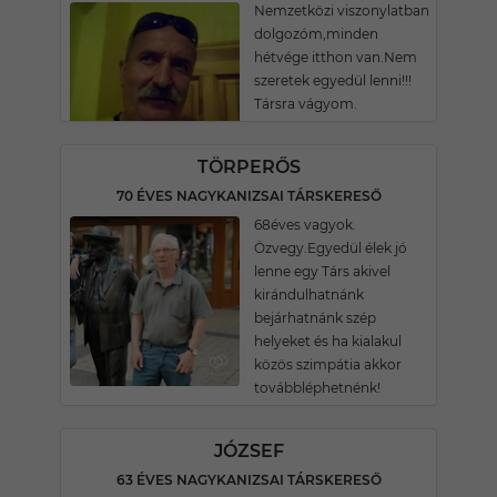
Nemzetközi viszonylatban
dolgozóm,minden
hétvége itthon van.Nem
szeretek egyedül lenni!!!
Társra vágyom.
TÖRPERŐS
70 ÉVES NAGYKANIZSAI TÁRSKERESŐ
68éves vagyok.
Özvegy.Egyedül élek jó
lenne egy Társ akivel
kirándulhatnánk
bejárhatnánk szép
helyeket és ha kialakul
közös szimpátia akkor
továbbléphetnénk!
JÓZSEF
63 ÉVES NAGYKANIZSAI TÁRSKERESŐ