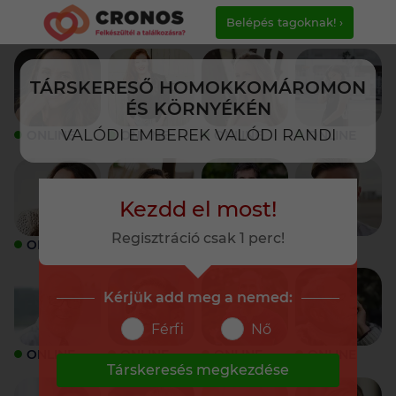
Belépés tagoknak! ›
TÁRSKERESŐ HOMOKKOMÁROMON
ÉS KÖRNYÉKÉN
VALÓDI EMBEREK VALÓDI RANDI
ONLINE
ONLINE
ONLINE
ONLINE
Kezdd el most!
Regisztráció csak 1 perc!
ONLINE
ONLINE
ONLINE
ONLINE
Kérjük add meg a nemed:
Férfi
Nő
ONLINE
ONLINE
ONLINE
ONLINE
Társkeresés megkezdése