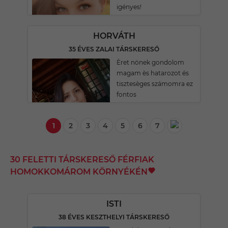
igényes!
HORVÁTH
35 ÉVES ZALAI TÁRSKERESŐ
Èret nönek gondolom
magam ès hatarozot és
tisztesèges számomra ez
fontos
1
2
3
4
5
6
7
30 FELETTI TÁRSKERESŐ FÉRFIAK
HOMOKKOMÁROM KÖRNYÉKÉN
ISTI
38 ÉVES KESZTHELYI TÁRSKERESŐ