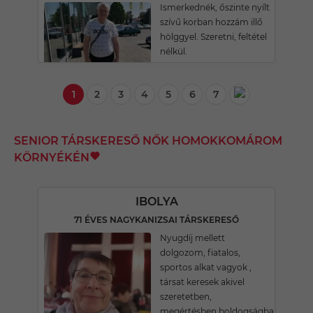
Ismerkednék, őszinte nyílt
szívű korban hozzám illő
hölggyel. Szeretni, feltétel
nélkül.
1
2
3
4
5
6
7
SENIOR TÁRSKERESŐ NŐK HOMOKKOMÁROM
KÖRNYÉKÉN
IBOLYA
71 ÉVES NAGYKANIZSAI TÁRSKERESŐ
Nyugdíj mellett
dolgozom, fiatalos,
sportos alkat vagyok ,
társat keresek akivel
szeretetben,
megértésben,boldogságban