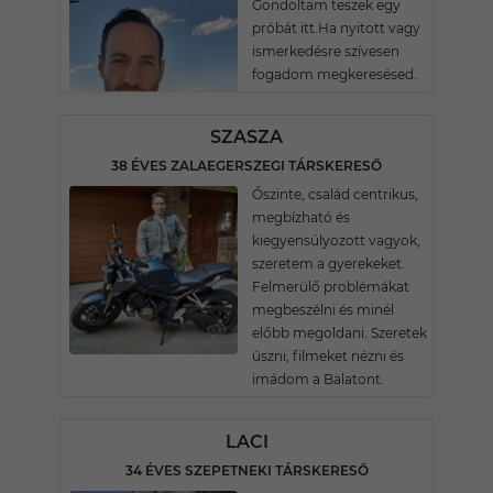
Gondoltam teszek egy
próbát itt.Ha nyitott vagy
ismerkedésre szívesen
fogadom megkeresésed.
SZASZA
38 ÉVES ZALAEGERSZEGI TÁRSKERESŐ
Őszinte, család centrikus,
megbízható és
kiegyensúlyozott vagyok,
szeretem a gyerekeket.
Felmerülő problémákat
megbeszélni és minél
előbb megoldani. Szeretek
úszni, filmeket nézni és
imádom a Balatont.
LACI
34 ÉVES SZEPETNEKI TÁRSKERESŐ