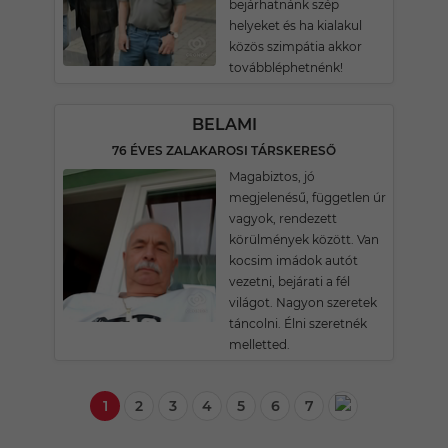
bejárhatnánk szép
helyeket és ha kialakul
közös szimpátia akkor
továbbléphetnénk!
BELAMI
76 ÉVES ZALAKAROSI TÁRSKERESŐ
Magabiztos, jó
megjelenésű, független úr
vagyok, rendezett
körülmények között. Van
kocsim imádok autót
vezetni, bejárati a fél
világot. Nagyon szeretek
táncolni. Élni szeretnék
melletted.
1
2
3
4
5
6
7