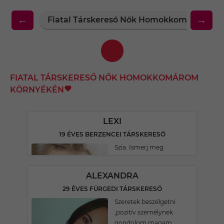
←
→
Fiatal Társkereső Nők Homokkomárom Kö
FIATAL TÁRSKERESŐ NŐK HOMOKKOMÁROM
KÖRNYÉKÉN
LEXI
19 ÉVES BERZENCEI TÁRSKERESŐ
Szia. Ismerj meg
ALEXANDRA
29 ÉVES FÜRGEDI TÁRSKERESŐ
Szeretek beszélgetni
,pozitív személynek
gondolom magam .