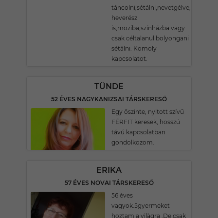
táncolni,sétálni,nevetgélve,fűbe
heverész
is,moziba,színházba vagy
csak céltalanul bolyongani
sétálni. Komoly
kapcsolatot.
TÜNDE
52 ÉVES NAGYKANIZSAI TÁRSKERESŐ
Egy őszinte, nyitott szívű
FÉRFIT keresek, hosszú
távú kapcsolatban
gondolkozom.
ERIKA
57 ÉVES NOVAI TÁRSKERESŐ
56 èves
vagyok.5gyermeket
hoztam a vilàgra .De csak