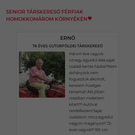
SENIOR TÁRSKERESŐ FÉRFIAK
HOMOKKOMÁROM KÖRNYÉKÉN
ERNŐ
76 ÉVES GUTORFÖLDEI TÁRSKERESŐ
Három éve vagyok
özvegy,egyedül élek,saját
családi kertes házba!!!Nem
dohányzok.nem
fogyasztok alkoholt,
keresem hüséges
társamat! Aki jóban
rosszban melettem
kitart!!!! Autóval
rendelkezem!Saját
családom nincs,egyedül
nagyon magányos!!! 72-
éves vagyok!!! 163-cm