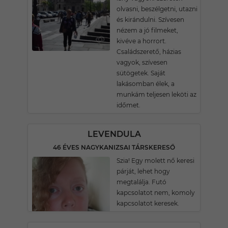
olvasni, beszélgetni, utazni
és kirándulni. Szívesen
nézem a jó filmeket,
kivéve a horrort.
Családszerető, házias
vagyok, szívesen
sütögetek. Saját
lakásomban élek, a
munkám teljesen leköti az
időmet.
LEVENDULA
46 ÉVES NAGYKANIZSAI TÁRSKERESŐ
Szia! Egy molett nő keresi
párját, lehet hogy
megtalálja. Futó
kapcsolatot nem, komoly
kapcsolatot keresek.