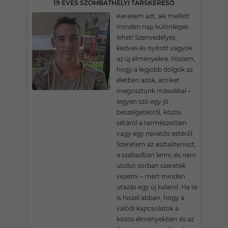
19 ÉVES SZOMBATHELYI TÁRSKERESŐ
Keresem azt, aki mellett
minden nap különleges
lehet! Szenvedélyes,
kedves és nyitott vagyok
az új élményekre. Hiszem,
hogy a legjobb dolgok az
életben azok, amiket
megosztunk másokkal –
legyen szó egy jó
beszélgetésről, közös
sétáról a természetben
vagy egy nevetős estéről.
Szeretem az asztaliteniszt,
a szabadban lenni, és nem
utolsó sorban szeretek
vezetni – mert minden
utazás egy új kaland. Ha te
is hiszel abban, hogy a
valódi kapcsolatok a
közös élményekben és az