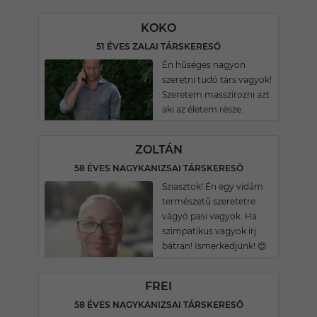
KOKO
51 ÉVES ZALAI TÁRSKERESŐ
Én hűséges nagyon
szeretni tudó társ vagyok!
Szeretem masszírozni azt
aki az életem része.
ZOLTÁN
58 ÉVES NAGYKANIZSAI TÁRSKERESŐ
Sziasztok! Én egy vidám
természetű szeretetre
vágyó pasi vagyok. Ha
szimpatikus vagyok írj
bátran! Ismerkedjünk! 😊
FREI
58 ÉVES NAGYKANIZSAI TÁRSKERESŐ