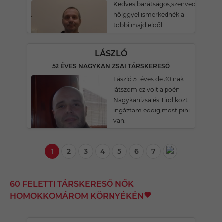
Kedves,barátságos,szenvedélyes
hölggyel ismerkednék a
többi majd eldől.
LÁSZLÓ
52 ÉVES NAGYKANIZSAI TÁRSKERESŐ
László 51 éves de 30 nak
látszom ez volt a poén
Nagykanizsa és Tirol közt
ingáztam eddig,most pihi
van.
1
2
3
4
5
6
7
60 FELETTI TÁRSKERESŐ NŐK
HOMOKKOMÁROM KÖRNYÉKÉN