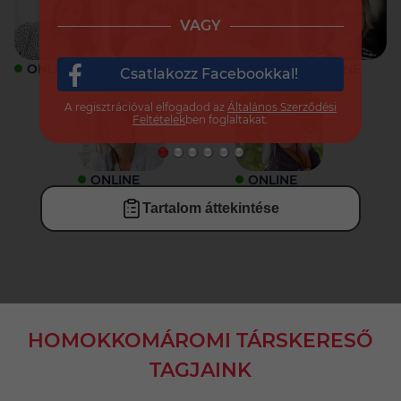
VAGY
ONLINE
ONLINE
ONLINE
ONLINE
Csatlakozz Facebookkal!
A regisztrációval elfogadod az
Általános Szerződési
Feltételek
ben foglaltakat.
ONLINE
ONLINE
Tartalom áttekintése
HOMOKKOMÁROMI TÁRSKERESŐ
TAGJAINK