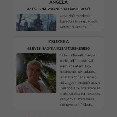
ANGELA
43 ÉVES NAGYKANIZSAI TÁRSKERESŐ
Udvozlok mindenkit.
Egyedulallo csaj vagyok.
Keresem tarsam.
ZSUZSKA
48 ÉVES NAGYKANIZSAI TÁRSKERESŐ
“ Élni tudni kell, meghalni
bárki tud “ , mottóval
élem az életem. Egy
határozott, céltudatos ,
lehetetlent nem ismerő
nő vagyok. Imádok utazni
, világot járni. Szeretem az
állatokat és a természetet.
Vágyom a “szeretni és
szeretve lenni” életre…