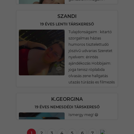
SZANDI
19 ÉVES LENTII TÁRSKERESŐ
Tulajdonságaim : kitartó
szorgalmas házias
humoros tisztelettudó
jószívű udvarias Szeretet
nyelvem: érintés
ajándékozás Hobbijaim:
joga tenisz röplabda
olvasás zene hallgatás
utazás túrázás es filmezés
K.GEORGINA
19 ÉVES NEMESDÉDI TÁRSKERESŐ
Ismergy meg! 😃
1
2
3
4
5
6
7