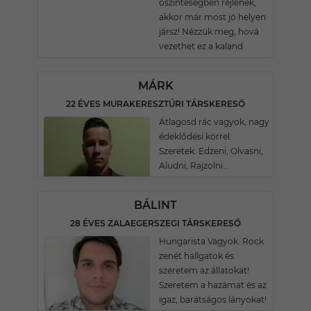
őszinteségben rejlenek,
akkor már most jó helyen
jársz! Nézzük meg, hová
vezethet ez a kaland
MÁRK
22 ÉVES MURAKERESZTÚRI TÁRSKERESŐ
Átlagosd rác vagyok, nagy
édeklődési körrel.
Szeretek: Edzeni, Olvasni,
Aludni, Rajzolni...
BÁLINT
28 ÉVES ZALAEGERSZEGI TÁRSKERESŐ
Hungarista Vagyok. Rock
zenét hallgatok és
szeretem az állatokat!
Szeretem a hazámat és az
igaz, barátságos lányokat!