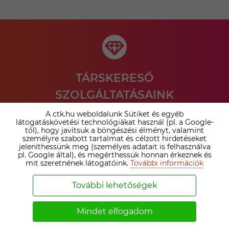
TÁRSKERESŐ
SZOLGÁLTATÁSAINK
ÖSSZEHASONLÍTÁSA ›
A ctk.hu weboldalunk Sütiket és egyéb
látogatáskövetési technológiákat használ (pl. a Google-
tól), hogy javítsuk a böngészési élményt, valamint
Nézd meg az irodai prémium tagság és az online
személyre szabott tartalmat és célzott hirdetéseket
társkereső tagságok közötti különbséget. Válaszd ki a
jeleníthessünk meg (személyes adatait is felhasználva
pl. Google által), és megérthessük honnan érkeznek és
számodra legelőnyösebb megoldást!
mit szeretnének látogatóink.
További információk
Bővebben ›
További lehetőségek
Mindet elfogadom
SZEMÉLYESEN IS SEGÍTÜNK A