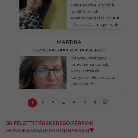
1 nevelek.Mivel a többi ki
repült.Szeretek
zenèthalgatni.sètàlni sütni
. De csak Zalamegyei irjok
MARTINA
53 ÉVES NAGYKANIZSAI TÁRSKERESŐ
Igényes , intelligens
férfival ismerkednék,
Nagykanizsa és
környékén. Hosszútávú
kapcsolat..!!!
1
2
3
4
5
6
7
50 FELETTI TÁRSKERESŐ FÉRFIAK
HOMOKKOMÁROM KÖRNYÉKÉN