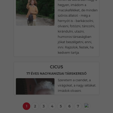
hegyen, imádom a
macskaféléket, de minden
szőrös állatot - még a
hernyót is - barkácsolni,
olvasni, fotózni, táncolni,
kirándulni, utazni,
humoros társaságban
jókat beszélgetni, enni,
inni. Rajzolok, festek, ha
kedvem tartja.
CICUS
77 ÉVES NAGYKANIZSAI TÁRSKERESŐ
Szeretem a csendet, a
virágokat, a nagy sétákat.
Imádok olvasni.
1
2
3
4
5
6
7