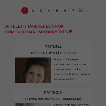
1
2
3
4
5
6
7
30 FELETTI TÁRSKERESŐ NŐK
HOMOKKOMÁROM KÖRNYÉKÉN
BRENDA
39 ÉVES HAHÓTI TÁRSKERESŐ
Nagyon hűséges nő
vagyok, aki hisz az igaz
szerelemben. Jól és
visszafogottan születtem
és nevelkedtem.
PATRÍCIA
34 ÉVES NAGYKANIZSAI TÁRSKERESŐ
Elsősorban Nagykanizsai