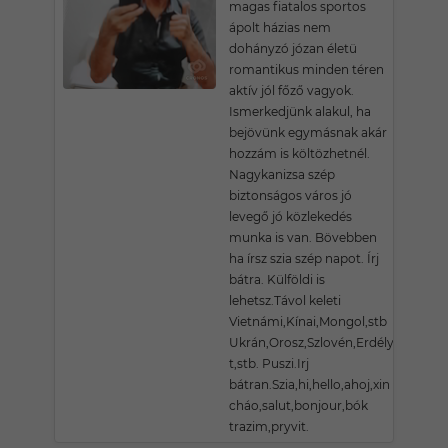
magas fiatalos sportos
ápolt házias nem
dohányzó józan életü
romantikus minden téren
aktív jól főző vagyok.
Ismerkedjünk alakul, ha
bejövünk egymásnak akár
hozzám is költözhetnél.
Nagykanizsa szép
biztonságos város jó
levegő jó közlekedés
munka is van. Bövebben
ha írsz szia szép napot. Írj
bátra. Külföldi is
lehetsz.Távol keleti
Vietnámi,Kínai,Mongol,stb
Ukrán,Orosz,Szlovén,Erdélyi,Angol
t,stb. Puszi.Irj
bátran.Szia,hi,hello,ahoj,xin
cháo,salut,bonjour,bók
trazim,pryvit.