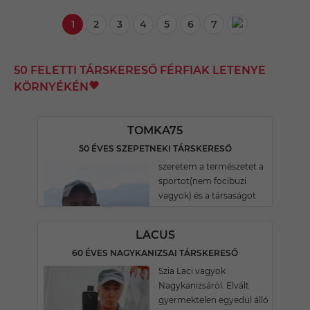
1
2
3
4
5
6
7
50 FELETTI TÁRSKERESŐ FÉRFIAK LETENYE
KÖRNYÉKÉN
TOMKA75
50 ÉVES SZEPETNEKI TÁRSKERESŐ
szeretem a természetet a
sportot(nem focibuzi
vagyok) és a társaságot
LACUS
60 ÉVES NAGYKANIZSAI TÁRSKERESŐ
Szia Laci vagyok
Nagykanizsáról. Elvált
gyermektelen egyedül álló