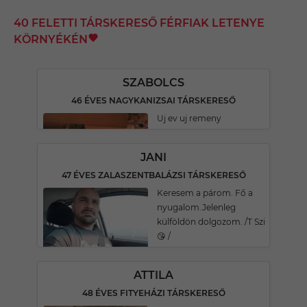
40 FELETTI TÁRSKERESŐ FÉRFIAK LETENYE
KÖRNYÉKÉN
SZABOLCS
46 ÉVES NAGYKANIZSAI TÁRSKERESŐ
Uj ev uj remeny
JANI
47 ÉVES ZALASZENTBALÁZSI TÁRSKERESŐ
Keresem a párom. Fő a
nyugalom.Jelenleg
külföldön dolgozom. /T Szi
😘 /
ATTILA
48 ÉVES FITYEHÁZI TÁRSKERESŐ