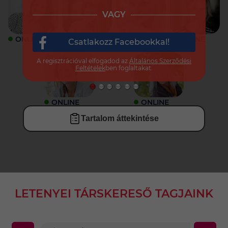
VAGY
ONLINE
ONLINE
ONLINE
ONLINE
Csatlakozz Facebookkal!
A regisztrációval elfogadod az
Általános Szerződési
Feltételek
ben foglaltakat.
ONLINE
ONLINE
Tartalom áttekintése
LETENYEI TÁRSKERESŐ TAGJAINK