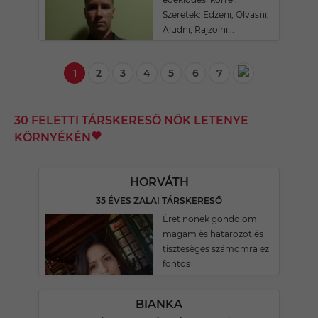
Szeretek: Edzeni, Olvasni,
Aludni, Rajzolni...
1
2
3
4
5
6
7
30 FELETTI TÁRSKERESŐ NŐK LETENYE
KÖRNYÉKÉN
HORVÁTH
35 ÉVES ZALAI TÁRSKERESŐ
Èret nönek gondolom
magam ès hatarozot és
tisztesèges számomra ez
fontos
BIANKA