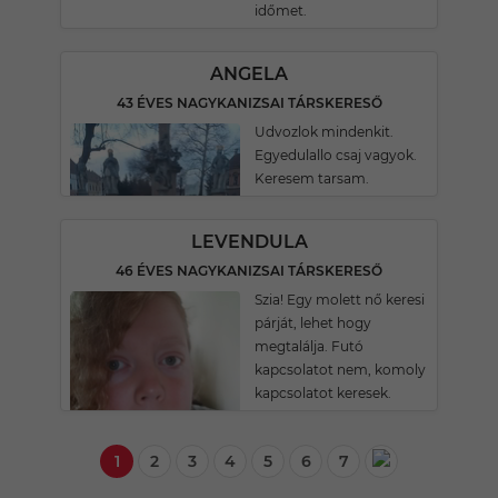
időmet.
ANGELA
43 ÉVES NAGYKANIZSAI TÁRSKERESŐ
Udvozlok mindenkit.
Egyedulallo csaj vagyok.
Keresem tarsam.
LEVENDULA
46 ÉVES NAGYKANIZSAI TÁRSKERESŐ
Szia! Egy molett nő keresi
párját, lehet hogy
megtalálja. Futó
kapcsolatot nem, komoly
kapcsolatot keresek.
1
2
3
4
5
6
7