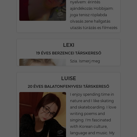
nyelvem: érintés
ajándékozás Hobbijaim:
joga tenisz röplabda
olvasás zene hallgatás
utazás túrázás es filmezés
LEXI
19 ÉVES BERZENCEI TÁRSKERESŐ
Szia. Ismerj meg
LUISE
20 ÉVES BALATONFENYVESI TÁRSKERESŐ
I enjoy spending time in
nature and I like skating
and skateboarding. I love
writing poems and
singing. I'm fascinated
with Korean culture,
language and music. My