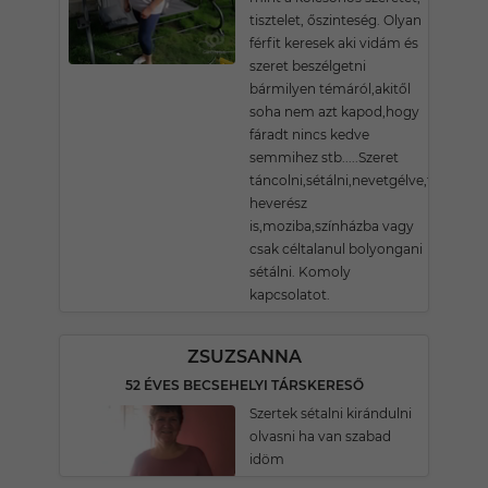
tisztelet, őszinteség. Olyan
férfit keresek aki vidám és
szeret beszélgetni
bármilyen témáról,akitől
soha nem azt kapod,hogy
fáradt nincs kedve
semmihez stb.....Szeret
táncolni,sétálni,nevetgélve,fűbe
heverész
is,moziba,színházba vagy
csak céltalanul bolyongani
sétálni. Komoly
kapcsolatot.
ZSUZSANNA
52 ÉVES BECSEHELYI TÁRSKERESŐ
Szertek sétalni kirándulni
olvasni ha van szabad
idöm