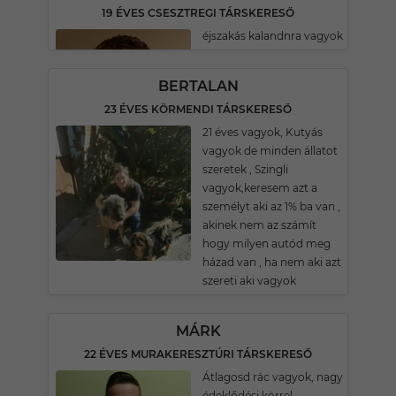
19 ÉVES CSESZTREGI TÁRSKERESŐ
éjszakás kalandnra vagyok
BERTALAN
23 ÉVES KÖRMENDI TÁRSKERESŐ
21 éves vagyok, Kutyás
vagyok de minden állatot
szeretek , Szingli
vagyok,keresem azt a
személyt aki az 1% ba van ,
akinek nem az számít
hogy milyen autód meg
házad van , ha nem aki azt
szereti aki vagyok
MÁRK
22 ÉVES MURAKERESZTÚRI TÁRSKERESŐ
Átlagosd rác vagyok, nagy
édeklődési körrel.