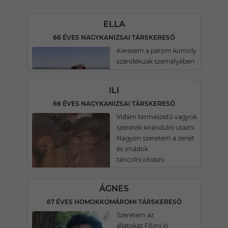
ELLA
66 ÉVES NAGYKANIZSAI TÁRSKERESŐ
Keresem a párom komoly
szándékúak személyében
ILI
66 ÉVES NAGYKANIZSAI TÁRSKERESŐ
Vidám természetű vagyok
szeretek kirándulni utazni.
Nagyon szeretem a zenét
és imádok
táncolni,olvasni.
ÁGNES
67 ÉVES HOMOKKOMÁROMI TÁRSKERESŐ
Szeretem az
állatokat.Főzni jó