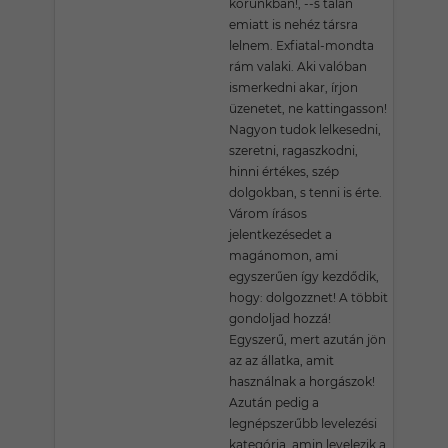
korunkban!, --s talán
emiatt is nehéz társra
lelnem. Exfiatal-mondta
rám valaki. Aki valóban
ismerkedni akar, írjon
üzenetet, ne kattingasson!
Nagyon tudok lelkesedni,
szeretni, ragaszkodni,
hinni értékes, szép
dolgokban, s tenni is érte.
Várom írásos
jelentkezésedet a
magánomon, ami
egyszerűen így kezdődik,
hogy: dolgozznet! A többit
gondoljad hozzá!
Egyszerű, mert azután jön
az az állatka, amit
használnak a horgászok!
Azután pedig a
legnépszerűbb levelezési
kategória, amin levelezik a