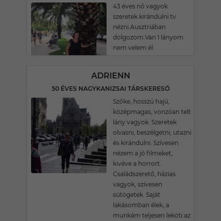
43 éves nő vagyok
szeretek kirándulni tv
nézni.Ausztriában
dolgozom.Van 1 lányom
nem velem él.
ADRIENN
50 ÉVES NAGYKANIZSAI TÁRSKERESŐ
Szőke, hosszú hajú,
középmagas, vonzóan telt
lány vagyok. Szeretek
olvasni, beszélgetni, utazni
és kirándulni. Szívesen
nézem a jó filmeket,
kivéve a horrort.
Családszerető, házias
vagyok, szívesen
sütögetek. Saját
lakásomban élek, a
munkám teljesen leköti az