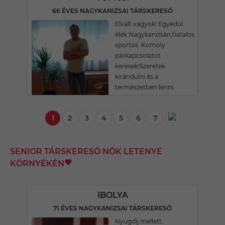
66 ÉVES NAGYKANIZSAI TÁRSKERESŐ
Elvált vagyok! Egyedül
élek Nagykanizsán,fiatalos
sportos. Komoly
párkapcsolatot
keresek!Szeretek
kirándulni és a
természetben lenni.
1
2
3
4
5
6
7
SENIOR TÁRSKERESŐ NŐK LETENYE
KÖRNYÉKÉN
IBOLYA
71 ÉVES NAGYKANIZSAI TÁRSKERESŐ
Nyugdíj mellett