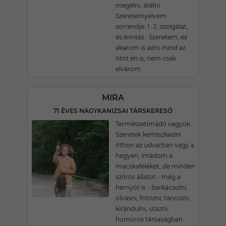
megélni, átélni.
Szeretetnyelvem
sorrendje: 1.-2.:szolgálat,
és érintés.: Szeretem, és
akarom is adni mind az
ötöt én is, nem csak
elvárom.
MIRA
71 ÉVES NAGYKANIZSAI TÁRSKERESŐ
Természetimádó vagyok.
Szeretek kertészkedni
itthon az udvarban vagy a
hegyen, imádom a
macskaféléket, de minden
szőrös állatot - még a
hernyót is - barkácsolni,
olvasni, fotózni, táncolni,
kirándulni, utazni,
humoros társaságban