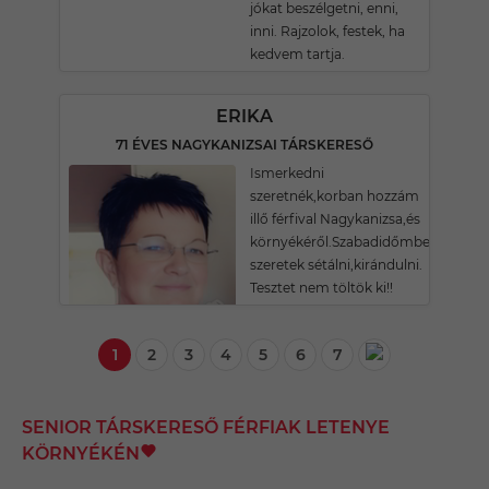
jókat beszélgetni, enni,
inni. Rajzolok, festek, ha
kedvem tartja.
ERIKA
71 ÉVES NAGYKANIZSAI TÁRSKERESŐ
Ismerkedni
szeretnék,korban hozzám
illő férfival Nagykanizsa,és
környékéről.Szabadidőmben
szeretek sétálni,kirándulni.
Tesztet nem töltök ki!!
1
2
3
4
5
6
7
SENIOR TÁRSKERESŐ FÉRFIAK LETENYE
KÖRNYÉKÉN