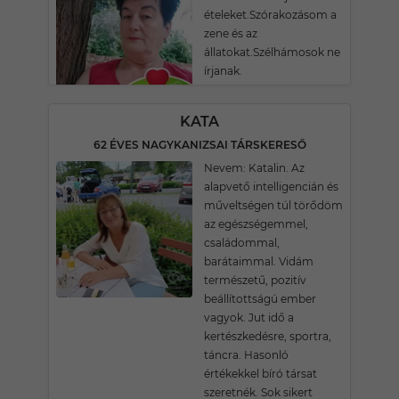
ételeket.Szórakozásom a
zene és az
állatokat.Szélhámosok ne
írjanak.
KATA
62 ÉVES NAGYKANIZSAI TÁRSKERESŐ
Nevem: Katalin. Az
alapvető intelligencián és
műveltségen túl törődöm
az egészségemmel,
családommal,
barátaimmal. Vidám
természetű, pozitív
beállítottságú ember
vagyok. Jut idő a
kertészkedésre, sportra,
táncra. Hasonló
értékekkel bíró társat
szeretnék. Sok sikert