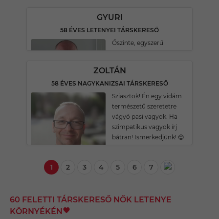
GYURI
58 ÉVES LETENYEI TÁRSKERESŐ
Őszinte, egyszerű
ZOLTÁN
58 ÉVES NAGYKANIZSAI TÁRSKERESŐ
Sziasztok! Én egy vidám
természetű szeretetre
vágyó pasi vagyok. Ha
szimpatikus vagyok írj
bátran! Ismerkedjünk! 😊
1
2
3
4
5
6
7
60 FELETTI TÁRSKERESŐ NŐK LETENYE
KÖRNYÉKÉN