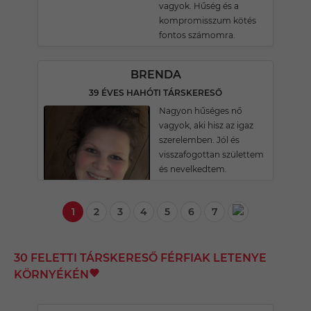
vagyok. Hűség és a
kompromisszum kötés
fontos számomra.
BRENDA
39 ÉVES HAHÓTI TÁRSKERESŐ
Nagyon hűséges nő
vagyok, aki hisz az igaz
szerelemben. Jól és
visszafogottan születtem
és nevelkedtem.
1
2
3
4
5
6
7
30 FELETTI TÁRSKERESŐ FÉRFIAK LETENYE
KÖRNYÉKÉN