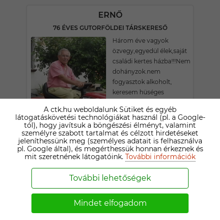
ERNŐ
76 ÉVES GUTORFÖLDEI TÁRSKERESŐ
Három éve vagyok
özvegy,egyedül élek,saját
családi kertes házba!!!Nem
dohányzok.nem
fogyasztok alkoholt,
keresem hüséges
társamat! Aki jóban
A ctk.hu weboldalunk Sütiket és egyéb
rosszban melettem
látogatáskövetési technológiákat használ (pl. a Google-
kitart!!!! Autóval
tól), hogy javítsuk a böngészési élményt, valamint
személyre szabott tartalmat és célzott hirdetéseket
rendelkezem!Saját
jeleníthessünk meg (személyes adatait is felhasználva
családom nincs,egyedül
pl. Google által), és megérthessük honnan érkeznek és
nagyon magányos!!! 72-
mit szeretnének látogatóink.
További információk
éves vagyok!!! 163-cm
magas!!!!
További lehetőségek
TÖRPERŐS
Mindet elfogadom
70 ÉVES NAGYKANIZSAI TÁRSKERESŐ