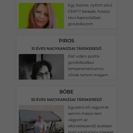
Egy őszinte, nyitott szívű
FÉRFIT keresek, hosszú
távú kapcsolatban
gondolkozom.
PIROS
51 ÉVES NAGYKANIZSAI TÁRSKERESŐ
Élet vidám pozitiv
gondolkodású
temperamentumos
nőnek tartom magam .
BÖBE
55 ÉVES NAGYKANIZSAI TÁRSKERESŐ
Egyszerű nő vagyok és
semmi másra nem
vágyom az
elkövetkezendő években
mint a kölcsönös szeretet,