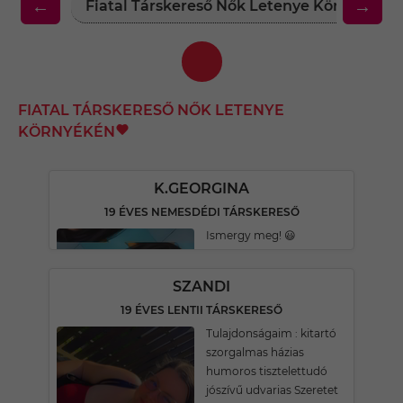
←
→
Fiatal Társkereső Nők Letenye Környékén
FIATAL TÁRSKERESŐ NŐK LETENYE
KÖRNYÉKÉN
K.GEORGINA
19 ÉVES NEMESDÉDI TÁRSKERESŐ
Ismergy meg! 😃
SZANDI
19 ÉVES LENTII TÁRSKERESŐ
Tulajdonságaim : kitartó
szorgalmas házias
humoros tisztelettudó
jószívű udvarias Szeretet