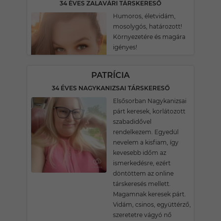
34 ÉVES ZALAVÁRI TÁRSKERESŐ
Humoros, életvidám,
mosolygós, határozott!
Környezetére és magára
igényes!
PATRÍCIA
34 ÉVES NAGYKANIZSAI TÁRSKERESŐ
Elsősorban Nagykanizsai
párt keresek, korlátozott
szabadidővel
rendelkezem. Egyedül
nevelem a kisfiam, így
kevesebb időm az
ismerkedésre, ezért
döntöttem az online
társkeresés mellett.
Magamnak keresek párt.
Vidám, csinos, együttérző,
szeretetre vágyó nő