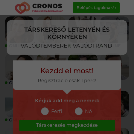
Belépés tagoknak! ›
TÁRSKERESŐ LETENYÉN ÉS
KÖRNYÉKÉN
VALÓDI EMBEREK VALÓDI RANDI
ONLINE
ONLINE
ONLINE
ONLINE
Kezdd el most!
Regisztráció csak 1 perc!
ONLINE
ONLINE
ONLINE
ONLINE
Kérjük add meg a nemed:
Férfi
Nő
ONLINE
ONLINE
ONLINE
ONLINE
Társkeresés megkezdése