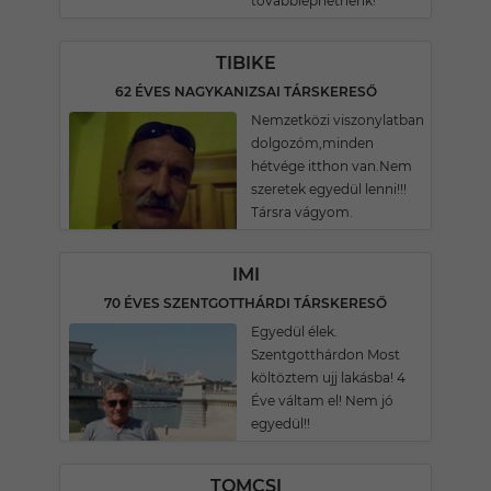
továbbléphetnénk!
TIBIKE
62 ÉVES NAGYKANIZSAI TÁRSKERESŐ
Nemzetközi viszonylatban
dolgozóm,minden
hétvége itthon van.Nem
szeretek egyedül lenni!!!
Társra vágyom.
IMI
70 ÉVES SZENTGOTTHÁRDI TÁRSKERESŐ
Egyedül élek.
Szentgotthárdon Most
költöztem ujj lakásba! 4
Éve váltam el! Nem jó
egyedül!!
TOMCSI