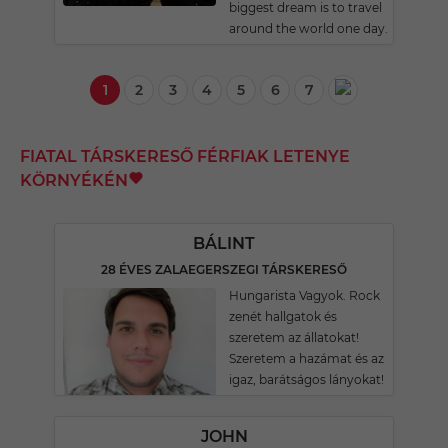
biggest dream is to travel
around the world one day.
1
2
3
4
5
6
7
FIATAL TÁRSKERESŐ FÉRFIAK LETENYE
KÖRNYÉKÉN
BÁLINT
28 ÉVES ZALAEGERSZEGI TÁRSKERESŐ
Hungarista Vagyok. Rock
zenét hallgatok és
szeretem az állatokat!
Szeretem a hazámat és az
igaz, barátságos lányokat!
JOHN