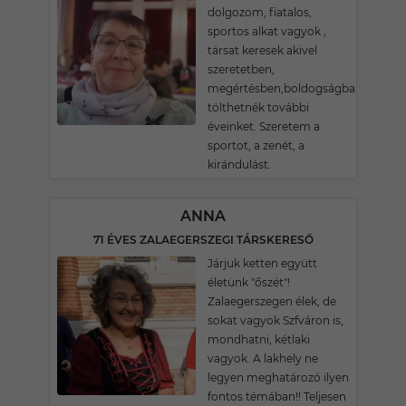
dolgozom, fiatalos,
sportos alkat vagyok ,
társat keresek akivel
szeretetben,
megértésben,boldogságban
tölthetnék további
éveinket. Szeretem a
sportot, a zenét, a
kirándulást.
ANNA
71 ÉVES ZALAEGERSZEGI TÁRSKERESŐ
Járjuk ketten együtt
életünk "őszét"!
Zalaegerszegen élek, de
sokat vagyok Szfváron is,
mondhatni, kétlaki
vagyok. A lakhely ne
legyen meghatározó ilyen
fontos témában!! Teljesen