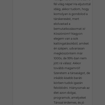
fél világ népe! Ha eljutottál
idáig, akkor tudom, hogy
komolyan is gondolod a
társkeresést, mert
elolvastad a
bemutatkozásomat is!
Köszönöm!! Nagyon
elegem van a sok
kattingatásokból, amiket
én szépen, udvariasan
megköszöntem már
1000x, de 99%-ban nem
jött rá válasz. Akkor
tovább magamról!
Szeretem a társaságot, de
inkább kisebb baráti
körben tudok igazán
feloldódni. Hiányoznak az
élet azon dolgai,
programok, amelyeket
Társsal érdemes, és jó