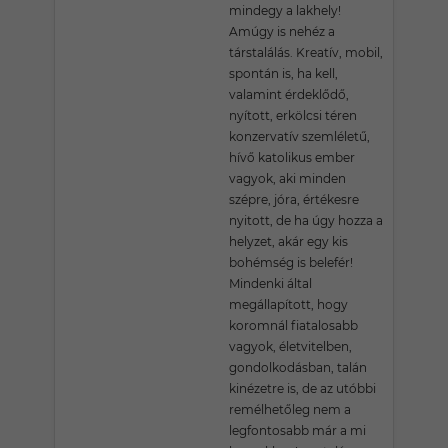
mindegy a lakhely!
Amúgy is nehéz a
társtalálás. Kreatív, mobil,
spontán is, ha kell,
valamint érdeklődő,
nyított, erkölcsi téren
konzervatív szemléletű,
hívő katolikus ember
vagyok, aki minden
szépre, jóra, értékesre
nyitott, de ha úgy hozza a
helyzet, akár egy kis
bohémség is belefér!
Mindenki által
megállapított, hogy
koromnál fiatalosabb
vagyok, életvitelben,
gondolkodásban, talán
kinézetre is, de az utóbbi
remélhetőleg nem a
legfontosabb már a mi