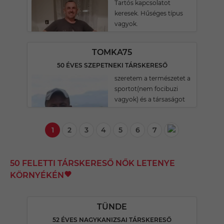
Tartós kapcsolatot
keresek. Hűséges típus
vagyok.
TOMKA75
50 ÉVES SZEPETNEKI TÁRSKERESŐ
szeretem a természetet a
sportot(nem focibuzi
vagyok) és a társaságot
1
2
3
4
5
6
7
50 FELETTI TÁRSKERESŐ NŐK LETENYE
KÖRNYÉKÉN
TÜNDE
52 ÉVES NAGYKANIZSAI TÁRSKERESŐ