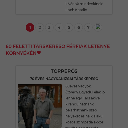
kívánok mindenkinek!
Lisch Katalin.
1
2
3
4
5
6
7
60 FELETTI TÁRSKERESŐ FÉRFIAK LETENYE
KÖRNYÉKÉN
TÖRPERŐS
70 ÉVES NAGYKANIZSAI TÁRSKERESŐ
68éves vagyok.
Özvegy.Egyedül élek jó
lenne egy Társ akivel
kirándulhatnánk
bejárhatnánk szép
helyeket és ha kialakul
közös szimpátia akkor