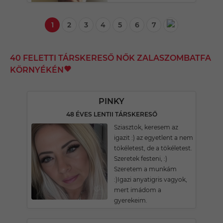
1
2
3
4
5
6
7
40 FELETTI TÁRSKERESŐ NŐK ZALASZOMBATFA
KÖRNYÉKÉN
PINKY
48 ÉVES LENTII TÁRSKERESŐ
Sziasztok, keresem az
igazit :) az egyetlent a nem
tökéletest, de a tökéletest.
Szeretek festeni, :)
Szeretem a munkám
:)Igazi anyatigris vagyok,
mert imádom a
gyerekeim.