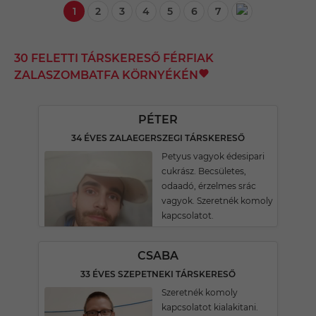
1
2
3
4
5
6
7
30 FELETTI TÁRSKERESŐ FÉRFIAK
ZALASZOMBATFA KÖRNYÉKÉN
PÉTER
34 ÉVES ZALAEGERSZEGI TÁRSKERESŐ
Petyus vagyok édesipari
cukrász. Becsületes,
odaadó, érzelmes srác
vagyok. Szeretnék komoly
kapcsolatot.
CSABA
33 ÉVES SZEPETNEKI TÁRSKERESŐ
Szeretnék komoly
kapcsolatot kialakitani.