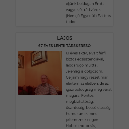
éljünk boldogan.Én itt
vagyok,és rád várok!
(Nem jó Egyedül!) Ezt te is
tudod.
LAJOS
67 ÉVES LENTII TÁRSKERESŐ
61 éves aktív, elvált férfi
biztos egzisztenciával,
labdarugó múlttal.
Jelenleg is dolgozom.
Céljaim nagy részét már
elértem az életben, de az
igazi boldogság még várat
magára. Fontos:
megbízhatóság,
őszinteség, becsületesség,
humor amik mind
jellemeznek engem.
Hobbi: motorzás,