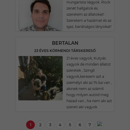
Hungarista Vagyok. Rock
zenét hallgatok és
szeretem az állatokat!
Szeretem a hazámat és az
igaz, barátságos lányokat!
BERTALAN
23 ÉVES KÖRMENDI TÁRSKERESŐ
21 éves vagyok, Kutyás
vagyok de minden állatot
szeretek , Szingli
vagyok,keresem azt a
személyt aki az 1% ba van ,
akinek nem az számít
hogy milyen autód meg
házad van , ha nem aki azt
szereti aki vagyok
1
2
3
4
5
6
7