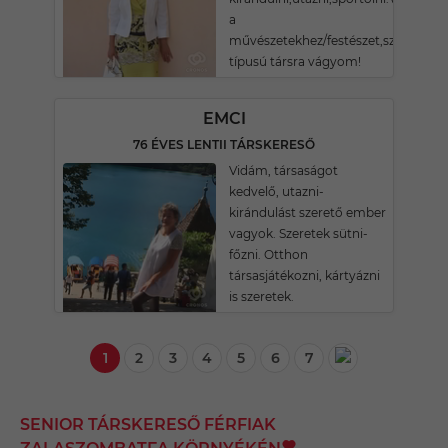
a
művészetekhez/festészet,színház,ze
típusú társra vágyom!
EMCI
76 ÉVES LENTII TÁRSKERESŐ
Vidám, társaságot
kedvelő, utazni-
kirándulást szerető ember
vagyok. Szeretek sütni-
főzni. Otthon
társasjátékozni, kártyázni
is szeretek.
1
2
3
4
5
6
7
SENIOR TÁRSKERESŐ FÉRFIAK