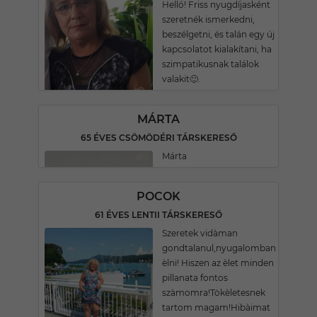
Helló! Friss nyugdíjasként
szeretnék ismerkedni,
beszélgetni, és talán egy új
kapcsolatot kialakítani, ha
szimpatikusnak találok
valakit🙂.
MÁRTA
65 ÉVES CSÖMÖDÉRI TÁRSKERESŐ
Márta
POCOK
61 ÉVES LENTII TÁRSKERESŐ
Szeretek vidàman
gondtalanul,nyugalomban
èlni! Hiszen az èlet minden
pillanata fontos
szàmomra!Tökèletesnek
tartom magam!Hibàimat