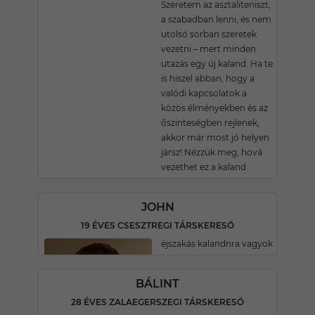
Szeretem az asztaliteniszt,
a szabadban lenni, és nem
utolsó sorban szeretek
vezetni – mert minden
utazás egy új kaland. Ha te
is hiszel abban, hogy a
valódi kapcsolatok a
közös élményekben és az
őszinteségben rejlenek,
akkor már most jó helyen
jársz! Nézzük meg, hová
vezethet ez a kaland
JOHN
19 ÉVES CSESZTREGI TÁRSKERESŐ
éjszakás kalandnra vagyok
BÁLINT
28 ÉVES ZALAEGERSZEGI TÁRSKERESŐ