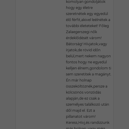
komolyan gondoljátok
hogy egy életre
szeretnétek egy egyedül
élő férfit,akivel leélnétek a
további életeteket! Főleg
Zalaegerszegi nők
érdeklődését várom!
Bátorság! Hívjatok,vagy
írjatok,de rövid időn
belül,mert nekem nagyon
fontos hogy ne egyedül
kelljen élnem,gondolom ti
sem szeretitek a magányt.
Én már holnap
összeköltöznék,persze a
kölcsönös vonzódás
alapján,de ez csak a
személyes találkozó után
dől majd el. Ezt a
pillanatot várom!
Keress,Hívj,és randizzunk
már holnap, vagy még