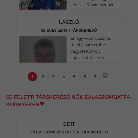
keresek. Röviden ennyi.
LÁSZLÓ
58 ÉVES LENTII TÁRSKERESŐ
Én egy vidám,őszinte,
megbízható ember
vagyok! Komoly
kapcsolatot keresek!
1
2
3
4
5
6
7
60 FELETTI TÁRSKERESŐ NŐK ZALASZOMBATFA
KÖRNYÉKÉN
EDIT
70 ÉVES ŐRISZENTPÉTERI TÁRSKERESŐ