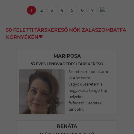
1
2
3
4
5
6
7
50 FELETTI TÁRSKERESŐ NŐK ZALASZOMBATFA
KÖRNYÉKÉN
MARIPOSA
53 ÉVES LENDVADEDESI TÁRSKERESŐ
Szeretek mindent ami
jó.Állatbarát
vagyok.Szeretem a
hegyeket a tengert új
helyeket
felfedezni.Szeretek
táncolni.
RENÁTA