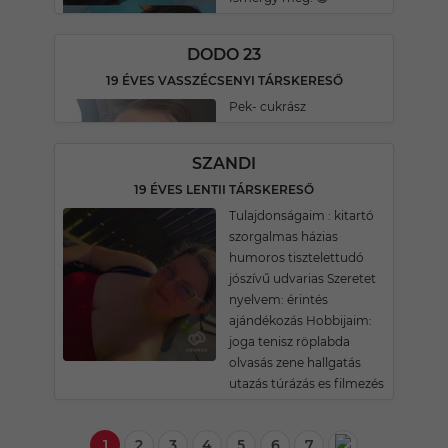
DODO 23
19 ÉVES VASSZÉCSENYI TÁRSKERESŐ
Pek- cukrász
SZANDI
19 ÉVES LENTII TÁRSKERESŐ
Tulajdonságaim : kitartó
szorgalmas házias
humoros tisztelettudó
jószívű udvarias Szeretet
nyelvem: érintés
ajándékozás Hobbijaim:
joga tenisz röplabda
olvasás zene hallgatás
utazás túrázás es filmezés
1
2
3
4
5
6
7