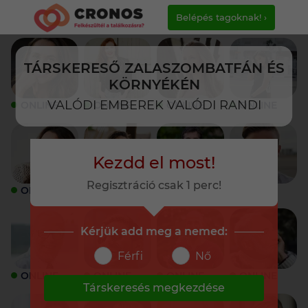
Belépés tagoknak! ›
TÁRSKERESŐ ZALASZOMBATFÁN ÉS
KÖRNYÉKÉN
VALÓDI EMBEREK VALÓDI RANDI
ONLINE
ONLINE
ONLINE
ONLINE
Kezdd el most!
Regisztráció csak 1 perc!
ONLINE
ONLINE
ONLINE
ONLINE
Kérjük add meg a nemed:
Férfi
Nő
ONLINE
ONLINE
ONLINE
ONLINE
Társkeresés megkezdése