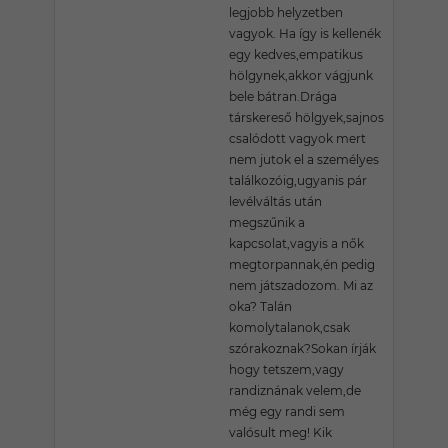
legjobb helyzetben
vagyok. Ha így is kellenék
egy kedves,empatikus
hölgynek,akkor vágjunk
bele bátran.Drága
társkereső hölgyek,sajnos
csalódott vagyok mert
nem jutok el a személyes
találkozóig,ugyanis pár
levélváltás után
megszűnik a
kapcsolat,vagyis a nők
megtorpannak,én pedig
nem játszadozom. Mi az
oka? Talán
komolytalanok,csak
szórakoznak?Sokan írják
hogy tetszem,vagy
randiznának velem,de
még egy randi sem
valósult meg! Kik