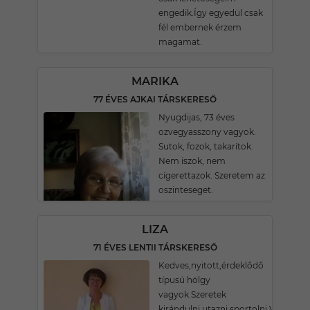
engedik.Így egyedül csak
fél embernek érzem
magamat.
MARIKA
77 ÉVES AJKAI TÁRSKERESŐ
Nyugdijas, 73 éves
ozvegyasszony vagyok.
Sutok, fozok, takarítok.
Nem iszok, nem
cígerettazok. Szeretem az
oszinteseget.
LIZA
71 ÉVES LENTII TÁRSKERESŐ
Kedves,nyitott,érdeklődő
típusú hölgy
vagyok.Szeretek
kirándulni,utazni,sportolni.Vonzód