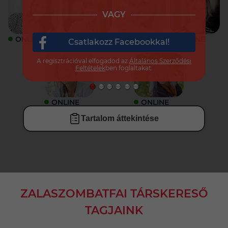
VAGY
ONLINE
ONLINE
ONLINE
ONLINE
Csatlakozz Facebookkal!
A regisztrációval elfogadod az
Általános Szerződési
Feltételek
ben foglaltakat.
ONLINE
ONLINE
Tartalom áttekintése
ZALASZOMBATFAI TÁRSKERESŐ
TAGJAINK