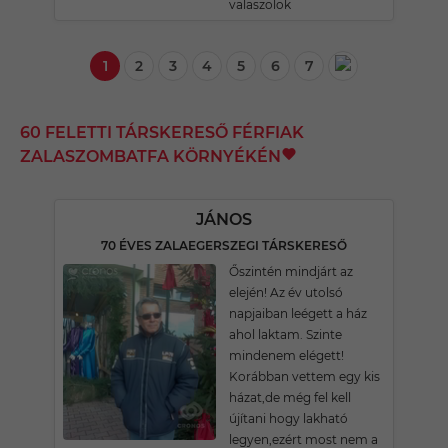
valaszolok
1
2
3
4
5
6
7
60 FELETTI TÁRSKERESŐ FÉRFIAK
ZALASZOMBATFA KÖRNYÉKÉN
JÁNOS
70 ÉVES ZALAEGERSZEGI TÁRSKERESŐ
Őszintén mindjárt az
elején! Az év utolsó
napjaiban leégett a ház
ahol laktam. Szinte
mindenem elégett!
Korábban vettem egy kis
házat,de még fel kell
újítani hogy lakható
legyen,ezért most nem a