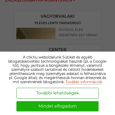
ZALASZOMBATFA KÖRNYÉKÉN
VAGYOKVALAKI
75 ÉVES LENTII TÁRSKERESŐ
EGYEDÜL ÉLEK
SZERETNÉK EGY TÁRSAT
CENTER
73 ÉVES MAGYARSZOMBATFAI TÁRSKERESŐ
A ctk.hu weboldalunk Sütiket és egyéb
látogatáskövetési technológiákat használ (pl. a Google-
ismerkeknék jo lelkü
tól), hogy javítsuk a böngészési élményt, valamint
hölgyel
személyre szabott tartalmat és célzott hirdetéseket
jeleníthessünk meg (személyes adatait is felhasználva
pl. Google által), és megérthessük honnan érkeznek és
mit szeretnének látogatóink.
További információk
LAJOS
74 ÉVES LENTII TÁRSKERESŐ
További lehetőségek
170 cm-75 kg-71 69 éves
Nem dohányzó , alkoholt
Mindet elfogadom
nem fogyasztó,csendes,
nyugodt mozgékony