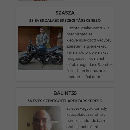
SZASZA
38 ÉVES ZALAEGERSZEGI TÁRSKERESŐ
Őszinte, család centrikus,
megbízható és
kiegyensúlyozott vagyok,
szeretem a gyerekeket.
Felmerülő problémákat
megbeszélni és minél
előbb megoldani. Szeretek
úszni, filmeket nézni és
imádom a Balatont.
BÁLINT35
36 ÉVES SZENTGOTTHÁRDI TÁRSKERESŐ
35 éves vagyok komoly
kapcsolatot szeretnék
nem kalandot de bármi
szoba jöhet először