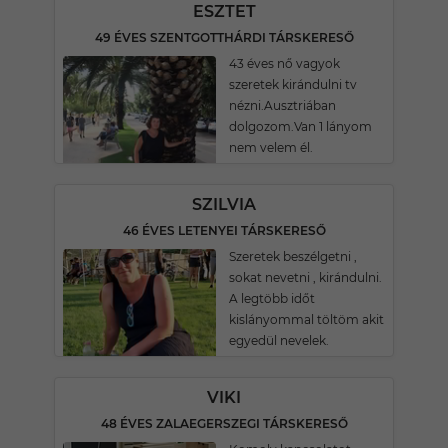
ESZTET
49 ÉVES SZENTGOTTHÁRDI TÁRSKERESŐ
43 éves nő vagyok
szeretek kirándulni tv
nézni.Ausztriában
dolgozom.Van 1 lányom
nem velem él.
SZILVIA
46 ÉVES LETENYEI TÁRSKERESŐ
Szeretek beszélgetni ,
sokat nevetni , kirándulni.
A legtöbb időt
kislányommal töltöm akit
egyedül nevelek.
VIKI
48 ÉVES ZALAEGERSZEGI TÁRSKERESŐ