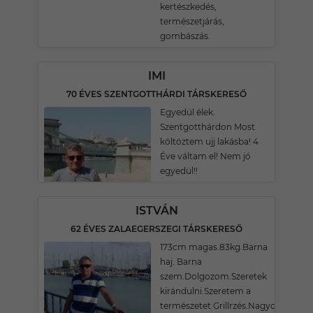
kertészkedés,
természetjárás,
gombászás.
IMI
70 ÉVES SZENTGOTTHÁRDI TÁRSKERESŐ
Egyedül élek.
Szentgotthárdon Most
költöztem ujj lakásba! 4
Éve váltam el! Nem jó
egyedül!!
ISTVÁN
62 ÉVES ZALAEGERSZEGI TÁRSKERESŐ
173cm magas.83kg.Barna
haj. Barna
szem.Dolgozom.Szeretek
kirándulni.Szeretem a
természetet.Grillrzés.Nagyokat