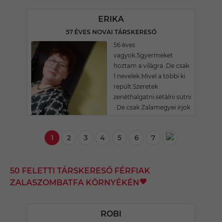
ERIKA
57 ÉVES NOVAI TÁRSKERESŐ
56 èves
vagyok.5gyermeket
hoztam a vilàgra .De csak
1 nevelek.Mivel a többi ki
repült.Szeretek
zenèthalgatni.sètàlni sütni
. De csak Zalamegyei irjok
1
2
3
4
5
6
7
50 FELETTI TÁRSKERESŐ FÉRFIAK
ZALASZOMBATFA KÖRNYÉKÉN
ROBI