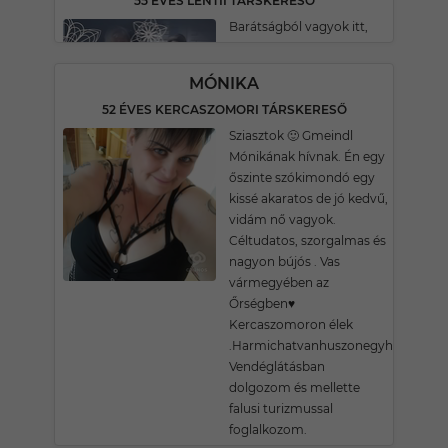
55 ÉVES LENTII TÁRSKERESŐ
Barátságból vagyok itt,
MÓNIKA
52 ÉVES KERCASZOMORI TÁRSKERESŐ
Sziasztok 🙂 Gmeindl
Mónikának hívnak. Én egy
őszinte szókimondó egy
kissé akaratos de jó kedvű,
vidám nő vagyok.
Céltudatos, szorgalmas és
nagyon bújós . Vas
vármegyében az
Őrségben♥️
Kercaszomoron élek
.Harmichatvanhuszonegyhuszonegy
Vendéglátásban
dolgozom és mellette
falusi turizmussal
foglalkozom.