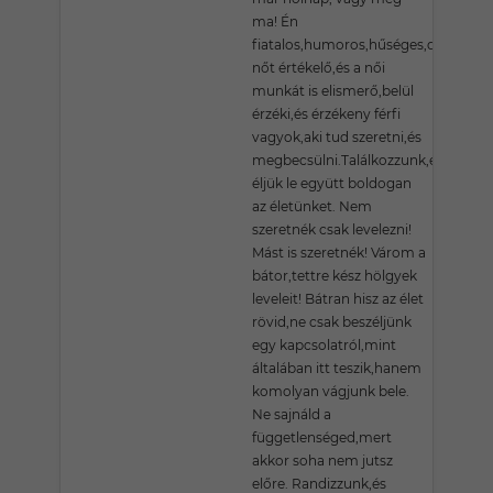
ma! Én
fiatalos,humoros,hűséges,dolgos,a
nőt értékelő,és a női
munkát is elismerő,belül
érzéki,és érzékeny férfi
vagyok,aki tud szeretni,és
megbecsülni.Találkozzunk,és
éljük le együtt boldogan
az életünket. Nem
szeretnék csak levelezni!
Mást is szeretnék! Várom a
bátor,tettre kész hölgyek
leveleit! Bátran hisz az élet
rövid,ne csak beszéljünk
egy kapcsolatról,mint
általában itt teszik,hanem
komolyan vágjunk bele.
Ne sajnáld a
függetlenséged,mert
akkor soha nem jutsz
előre. Randizzunk,és