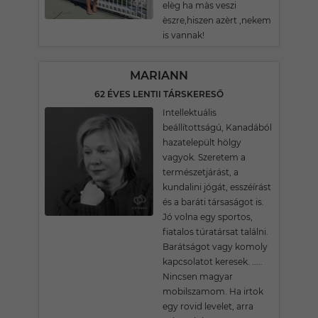
elèg ha màs veszi
èszre,hiszen azèrt ,nekem
is vannak!
MARIANN
62 ÉVES LENTII TÁRSKERESŐ
Intellektuális
beállítottságú, Kanadából
hazatelepült hölgy
vagyok. Szeretem a
természetjárást, a
kundalini jógát, esszéírást
és a baráti társaságot is.
Jó volna egy sportos,
fiatalos túratársat találni.
Barátságot vagy komoly
kapcsolatot keresek. .....
Nincsen magyar
mobilszamom. Ha irtok
egy rovid levelet, arra