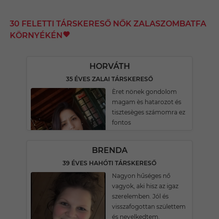
30 FELETTI TÁRSKERESŐ NŐK ZALASZOMBATFA
KÖRNYÉKÉN
HORVÁTH
35 ÉVES ZALAI TÁRSKERESŐ
Èret nönek gondolom
magam ès hatarozot és
tisztesèges számomra ez
fontos
BRENDA
39 ÉVES HAHÓTI TÁRSKERESŐ
Nagyon hűséges nő
vagyok, aki hisz az igaz
szerelemben. Jól és
visszafogottan születtem
és nevelkedtem.