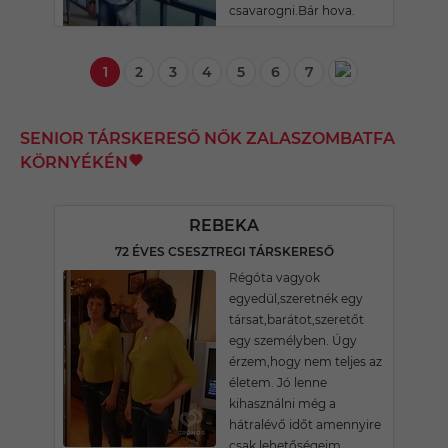
csavarogni.Bár hova.
1
2
3
4
5
6
7
SENIOR TÁRSKERESŐ NŐK ZALASZOMBATFA
KÖRNYÉKÉN
REBEKA
72 ÉVES CSESZTREGI TÁRSKERESŐ
Régóta vagyok
egyedül,szeretnék egy
társat,barátot,szeretőt
egy személyben. Úgy
érzem,hogy nem teljes az
életem. Jó lenne
kihasználni még a
hátralévő időt amennyire
csak lehetőségeim