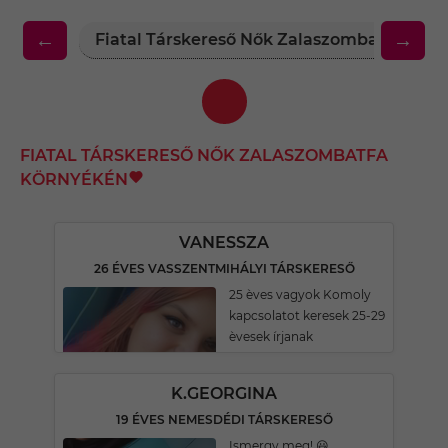
←
→
Fiatal Társkereső Nők Zalaszombatfa Kör
FIATAL TÁRSKERESŐ NŐK ZALASZOMBATFA
KÖRNYÉKÉN
VANESSZA
26 ÉVES VASSZENTMIHÁLYI TÁRSKERESŐ
25 èves vagyok Komoly
kapcsolatot keresek 25-29
èvesek írjanak
K.GEORGINA
19 ÉVES NEMESDÉDI TÁRSKERESŐ
Ismergy meg! 😃