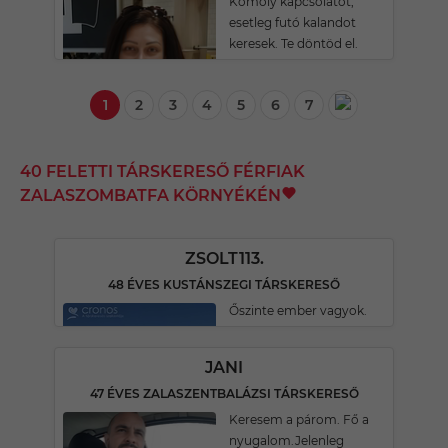
Komoly kapcsolatot,
esetleg futó kalandot
keresek. Te döntöd el.
1
2
3
4
5
6
7
40 FELETTI TÁRSKERESŐ FÉRFIAK
ZALASZOMBATFA KÖRNYÉKÉN
ZSOLT113.
48 ÉVES KUSTÁNSZEGI TÁRSKERESŐ
Őszinte ember vagyok.
JANI
47 ÉVES ZALASZENTBALÁZSI TÁRSKERESŐ
Keresem a párom. Fő a
nyugalom.Jelenleg