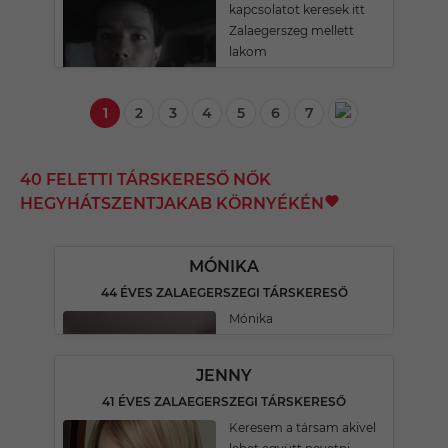
kapcsolatot keresek itt
Zalaegerszeg mellett
lakom
1
2
3
4
5
6
7
40 FELETTI TÁRSKERESŐ NŐK
HEGYHÁTSZENTJAKAB KÖRNYÉKÉN
MÓNIKA
44 ÉVES ZALAEGERSZEGI TÁRSKERESŐ
Mónika
JENNY
41 ÉVES ZALAEGERSZEGI TÁRSKERESŐ
Keresem a társam akivel