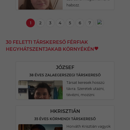
habozz.
1
2
3
4
5
6
7
30 FELETTI TÁRSKERESŐ FÉRFIAK
HEGYHÁTSZENTJAKAB KÖRNYÉKÉN
JÓZSEF
38 ÉVES ZALAEGERSZEGI TÁRSKERESŐ
Társat keresek hosszú
távra. Szeretek utazni,
tévézni, mozizni.
HKRISZTIÁN
35 ÉVES KÖRMENDI TÁRSKERESŐ
Horváth Krisztián vagyok