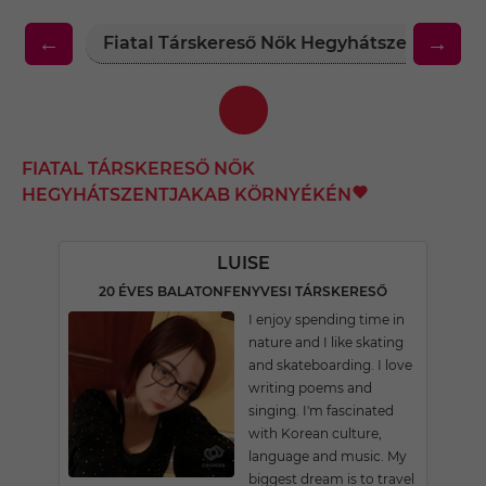
←
→
Fiatal Társkereső Nők Hegyhátszentjakab
FIATAL TÁRSKERESŐ NŐK
HEGYHÁTSZENTJAKAB KÖRNYÉKÉN
LUISE
20 ÉVES BALATONFENYVESI TÁRSKERESŐ
I enjoy spending time in
nature and I like skating
and skateboarding. I love
writing poems and
singing. I'm fascinated
with Korean culture,
language and music. My
biggest dream is to travel