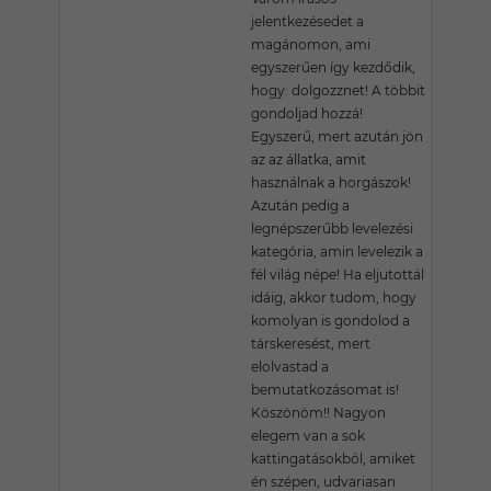
jelentkezésedet a
magánomon, ami
egyszerűen így kezdődik,
hogy: dolgozznet! A többit
gondoljad hozzá!
Egyszerű, mert azután jön
az az állatka, amit
használnak a horgászok!
Azután pedig a
legnépszerűbb levelezési
kategória, amin levelezik a
fél világ népe! Ha eljutottál
idáig, akkor tudom, hogy
komolyan is gondolod a
társkeresést, mert
elolvastad a
bemutatkozásomat is!
Köszönöm!! Nagyon
elegem van a sok
kattingatásokból, amiket
én szépen, udvariasan