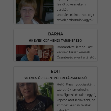
felnőtt gyermekem
van,két
unokám,elektromos cigit
szívok,otthonülő vagyok.
BARNA
60 ÉVES KÖRMENDI TÁRSKERESŐ
Romantikát, kirándulást
kedvelő társat keresek.
Őszinteség elvárt a társtól.
EDIT
70 ÉVES ŐRISZENTPÉTERI TÁRSKERESŐ
Helló! Friss nyugdíjasként
szeretnék ismerkedni,
beszélgetni, és talán egy új
kapcsolatot kialakítani, ha
szimpatikusnak találok
valakit🙂.