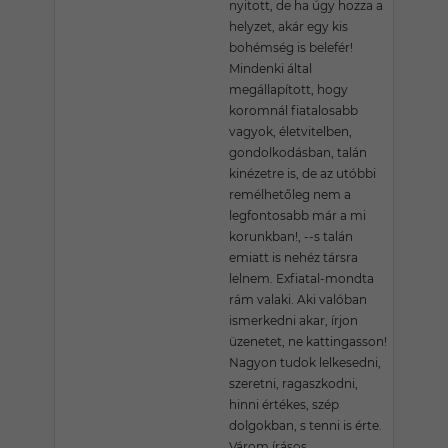
nyitott, de ha úgy hozza a
helyzet, akár egy kis
bohémség is belefér!
Mindenki által
megállapított, hogy
koromnál fiatalosabb
vagyok, életvitelben,
gondolkodásban, talán
kinézetre is, de az utóbbi
remélhetőleg nem a
legfontosabb már a mi
korunkban!, --s talán
emiatt is nehéz társra
lelnem. Exfiatal-mondta
rám valaki. Aki valóban
ismerkedni akar, írjon
üzenetet, ne kattingasson!
Nagyon tudok lelkesedni,
szeretni, ragaszkodni,
hinni értékes, szép
dolgokban, s tenni is érte.
Várom írásos