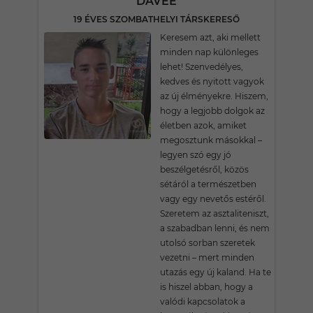
DAVEE
19 ÉVES SZOMBATHELYI TÁRSKERESŐ
Keresem azt, aki mellett
minden nap különleges
lehet! Szenvedélyes,
kedves és nyitott vagyok
az új élményekre. Hiszem,
hogy a legjobb dolgok az
életben azok, amiket
megosztunk másokkal –
legyen szó egy jó
beszélgetésről, közös
sétáról a természetben
vagy egy nevetős estéről.
Szeretem az asztaliteniszt,
a szabadban lenni, és nem
utolsó sorban szeretek
vezetni – mert minden
utazás egy új kaland. Ha te
is hiszel abban, hogy a
valódi kapcsolatok a