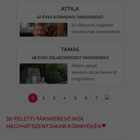
ATTILA
47 ÉVES KÖRMENDI TÁRSKERESŐ
30-55kozotti csajokkal
baratkoznek ismerkednek.
TAMÁS
48 ÉVES ZALAEGERSZEGI TÁRSKERESŐ
Életem párját
keresem.Bizok benne itt
megtalálom.
1
2
3
4
5
6
7
50 FELETTI TÁRSKERESŐ NŐK
HEGYHÁTSZENTJAKAB KÖRNYÉKÉN