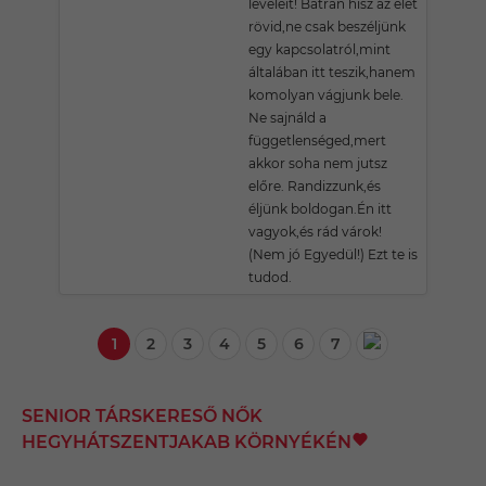
leveleit! Bátran hisz az élet
rövid,ne csak beszéljünk
egy kapcsolatról,mint
általában itt teszik,hanem
komolyan vágjunk bele.
Ne sajnáld a
függetlenséged,mert
akkor soha nem jutsz
előre. Randizzunk,és
éljünk boldogan.Én itt
vagyok,és rád várok!
(Nem jó Egyedül!) Ezt te is
tudod.
1
2
3
4
5
6
7
SENIOR TÁRSKERESŐ NŐK
HEGYHÁTSZENTJAKAB KÖRNYÉKÉN