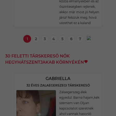
közös élményekben és az
őszinteségben rejlenek,
akkor már most jó helyen
jársz! Nézzük meg, hová
vezethet ez a kaland
1
2
3
4
5
6
7
30 FELETTI TÁRSKERESŐ NŐK
HEGYHÁTSZENTJAKAB KÖRNYÉKÉN
GABRIELLA
32 ÉVES ZALAEGERSZEGI TÁRSKERESŐ
Zalaegerszeg élek
egyedül. Barna hajam,kék
szemem van Olyan
kapcsolatot szeretnék
ahol vannak hasonló