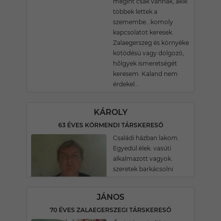
megint csak vannak, akik
többek lettek a
szemembe...komoly
kapcsolatot keresek.
Zalaegerszeg és környéke
kötödésü vagy dolgozó,
hőlgyek ismeretségét
keresem. Kaland nem
érdekel...
KÁROLY
63 ÉVES KÖRMENDI TÁRSKERESŐ
Családi házban lakom.
Egyedül èlek. vasúti
alkalmazott vagyok.
szeretek barkácsolni
JÁNOS
70 ÉVES ZALAEGERSZEGI TÁRSKERESŐ