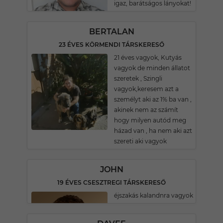
igaz, barátságos lányokat!
BERTALAN
23 ÉVES KÖRMENDI TÁRSKERESŐ
21 éves vagyok, Kutyás
vagyok de minden állatot
szeretek , Szingli
vagyok,keresem azt a
személyt aki az 1% ba van ,
akinek nem az számít
hogy milyen autód meg
házad van , ha nem aki azt
szereti aki vagyok
JOHN
19 ÉVES CSESZTREGI TÁRSKERESŐ
éjszakás kalandnra vagyok