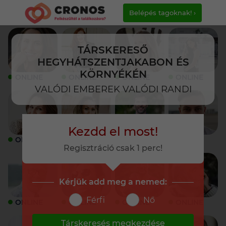
Belépés tagoknak! ›
TÁRSKERESŐ
HEGYHÁTSZENTJAKABON ÉS
KÖRNYÉKÉN
ONLINE
ONLINE
ONLINE
ONLINE
VALÓDI EMBEREK VALÓDI RANDI
Kezdd el most!
ONLINE
ONLINE
ONLINE
ONLINE
Regisztráció csak 1 perc!
Kérjük add meg a nemed:
Férfi
Nő
ONLINE
ONLINE
ONLINE
ONLINE
Társkeresés megkezdése