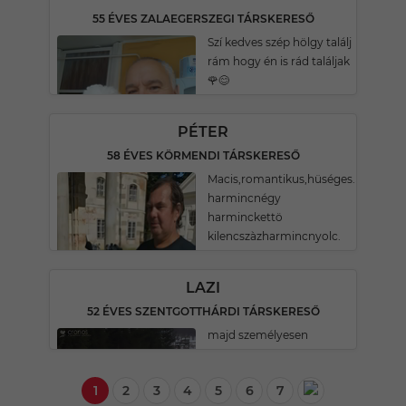
55 ÉVES ZALAEGERSZEGI TÁRSKERESŐ
Szí kedves szép hölgy találj
rám hogy én is rád találjak
🌹😊
PÉTER
58 ÉVES KÖRMENDI TÁRSKERESŐ
Macis,romantikus,hüséges.Hetven
harmincnégy
harminckettö
kilencszàzharmincnyolc.
LAZI
52 ÉVES SZENTGOTTHÁRDI TÁRSKERESŐ
majd személyesen
1
2
3
4
5
6
7