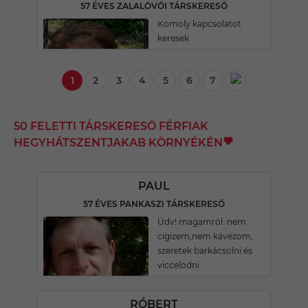
57 ÉVES ZALALÖVŐI TÁRSKERESŐ
Komoly kapcsolatot
keresek
1
2
3
4
5
6
7
50 FELETTI TÁRSKERESŐ FÉRFIAK
HEGYHÁTSZENTJAKAB KÖRNYÉKÉN
PAUL
57 ÉVES PANKASZI TÁRSKERESŐ
Üdv! magamról: nem
cigizem,nem kávézom,
szeretek barkácsolni és
viccelödni
RÓBERT