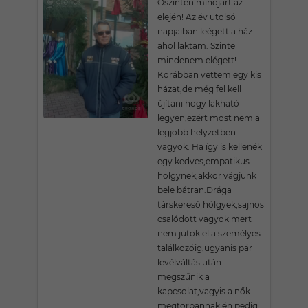
Őszintén mindjárt az
elején! Az év utolsó
napjaiban leégett a ház
ahol laktam. Szinte
mindenem elégett!
Korábban vettem egy kis
házat,de még fel kell
újítani hogy lakható
legyen,ezért most nem a
legjobb helyzetben
vagyok. Ha így is kellenék
egy kedves,empatikus
hölgynek,akkor vágjunk
bele bátran.Drága
társkereső hölgyek,sajnos
csalódott vagyok mert
nem jutok el a személyes
találkozóig,ugyanis pár
levélváltás után
megszűnik a
kapcsolat,vagyis a nők
megtorpannak,én pedig