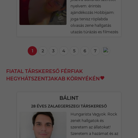
nyelvem: érintés
ajándékozás Hobbijaim:
joga tenisz röplabda
olvasás zene hallgatás
utazás túrázás es filmezés
1
2
3
4
5
6
7
FIATAL TÁRSKERESŐ FÉRFIAK
HEGYHÁTSZENTJAKAB KÖRNYÉKÉN
BÁLINT
28 ÉVES ZALAEGERSZEGI TÁRSKERESŐ
Hungarista Vagyok. Rock
zenét hallgatok és
szeretem az állatokat!
Szeretem a hazámat és az