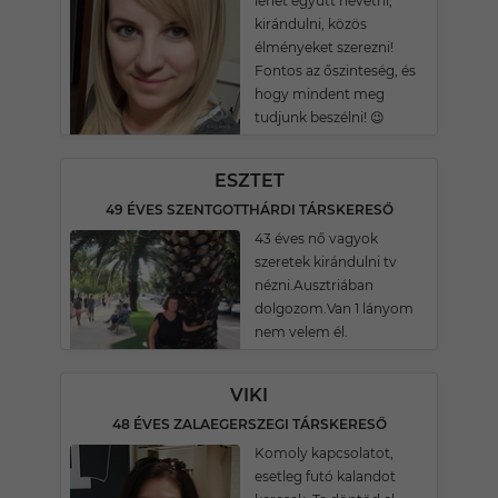
lehet együtt nevetni,
kirándulni, közös
élményeket szerezni!
Fontos az őszinteség, és
hogy mindent meg
tudjunk beszélni! 😉
ESZTET
49 ÉVES SZENTGOTTHÁRDI TÁRSKERESŐ
43 éves nő vagyok
szeretek kirándulni tv
nézni.Ausztriában
dolgozom.Van 1 lányom
nem velem él.
VIKI
48 ÉVES ZALAEGERSZEGI TÁRSKERESŐ
Komoly kapcsolatot,
esetleg futó kalandot