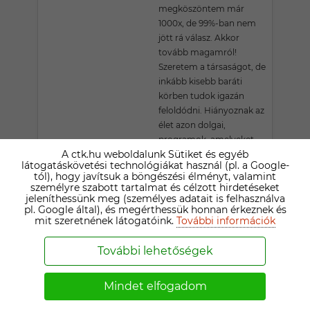
megköszöntem már
1000x, de 99%-ban nem
jött rá válasz. Akkor
tovább magamról!
Szeretem a társaságot, de
inkább kisebb baráti
körben tudok igazán
feloldódni. Hiányoznak az
élet azon dolgai,
programok, amelyeket
A ctk.hu weboldalunk Sütiket és egyéb
Társsal érdemes, és jó
látogatáskövetési technológiákat használ (pl. a Google-
megélni, átélni.
tól), hogy javítsuk a böngészési élményt, valamint
Szeretetnyelvem
személyre szabott tartalmat és célzott hirdetéseket
jeleníthessünk meg (személyes adatait is felhasználva
sorrendje: 1.-2.:szolgálat,
pl. Google által), és megérthessük honnan érkeznek és
és érintés.: Szeretem, és
mit szeretnének látogatóink.
További információk
akarom is adni mind az
ötöt én is, nem csak
További lehetőségek
elvárom.
Mindet elfogadom
REBEKA