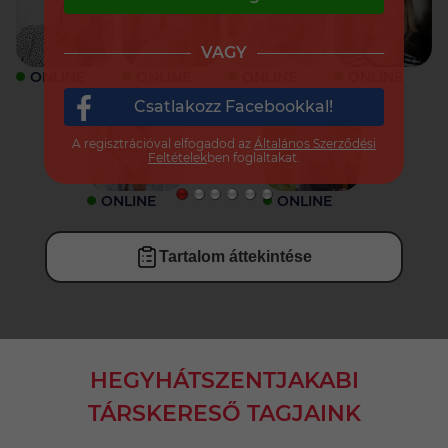
VAGY
ONLINE
ONLINE
ONLINE
ONLINE
Csatlakozz Facebookkal!
A regisztrációval elfogadod az
Általános Szerződési
Feltételek
ben foglaltakat.
ONLINE
ONLINE
Tartalom áttekintése
HEGYHÁTSZENTJAKABI
TÁRSKERESŐ TAGJAINK