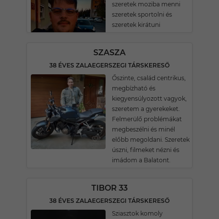
szeretek moziba menni
szeretek sportolni és
szeretek kirátuni
SZASZA
38 ÉVES ZALAEGERSZEGI TÁRSKERESŐ
Őszinte, család centrikus,
megbízható és
kiegyensúlyozott vagyok,
szeretem a gyerekeket.
Felmerülő problémákat
megbeszélni és minél
előbb megoldani. Szeretek
úszni, filmeket nézni és
imádom a Balatont.
TIBOR 33
38 ÉVES ZALAEGERSZEGI TÁRSKERESŐ
Sziasztok komoly