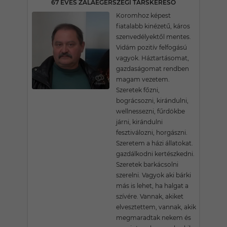
67 ÉVES ZALAEGERSZEGI TÁRSKERESŐ
Koromhoz képest
fiatalabb kinézetű, káros
szenvedélyektől mentes.
Vidám pozitív felfogású
vagyok. Háztartásomat,
gazdaságomat rendben
magam vezetem.
Szeretek főzni,
bográcsozni, kirándulni,
wellnessezni, fűrdökbe
járni, kirándulni
fesztiválozni, horgászni.
Szeretem a házi állatokat.
gazdálkodni kertészkedni.
Szeretek barkácsolni
szerelni. Vagyok aki bárki
más is lehet, ha halgat a
szívére. Vannak, akiket
elvesztettem, vannak, akik
megmaradtak nekem és