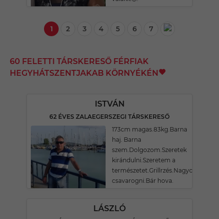
1
2
3
4
5
6
7
60 FELETTI TÁRSKERESŐ FÉRFIAK
HEGYHÁTSZENTJAKAB KÖRNYÉKÉN
ISTVÁN
62 ÉVES ZALAEGERSZEGI TÁRSKERESŐ
173cm magas.83kg.Barna
haj. Barna
szem.Dolgozom.Szeretek
kirándulni.Szeretem a
természetet.Grillrzés.Nagyokat
csavarogni.Bár hova.
LÁSZLÓ