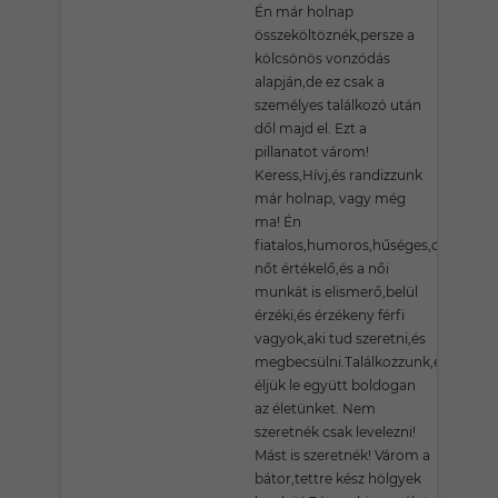
Én már holnap
összeköltöznék,persze a
kölcsönös vonzódás
alapján,de ez csak a
személyes találkozó után
dől majd el. Ezt a
pillanatot várom!
Keress,Hívj,és randizzunk
már holnap, vagy még
ma! Én
fiatalos,humoros,hűséges,dolgos,a
nőt értékelő,és a női
munkát is elismerő,belül
érzéki,és érzékeny férfi
vagyok,aki tud szeretni,és
megbecsülni.Találkozzunk,és
éljük le együtt boldogan
az életünket. Nem
szeretnék csak levelezni!
Mást is szeretnék! Várom a
bátor,tettre kész hölgyek