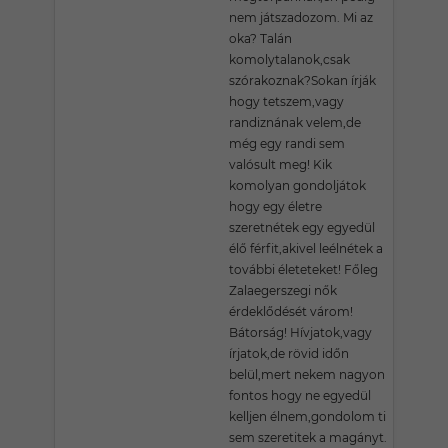
nem játszadozom. Mi az
oka? Talán
komolytalanok,csak
szórakoznak?Sokan írják
hogy tetszem,vagy
randiznának velem,de
még egy randi sem
valósult meg! Kik
komolyan gondoljátok
hogy egy életre
szeretnétek egy egyedül
élő férfit,akivel leélnétek a
további életeteket! Főleg
Zalaegerszegi nők
érdeklődését várom!
Bátorság! Hívjatok,vagy
írjatok,de rövid időn
belül,mert nekem nagyon
fontos hogy ne egyedül
kelljen élnem,gondolom ti
sem szeretitek a magányt.