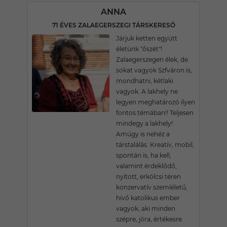
ANNA
71 ÉVES ZALAEGERSZEGI TÁRSKERESŐ
Járjuk ketten együtt
életünk "őszét"!
Zalaegerszegen élek, de
sokat vagyok Szfváron is,
mondhatni, kétlaki
vagyok. A lakhely ne
legyen meghatározó ilyen
fontos témában!! Teljesen
mindegy a lakhely!
Amúgy is nehéz a
társtalálás. Kreatív, mobil,
spontán is, ha kell,
valamint érdeklődő,
nyított, erkölcsi téren
konzervatív szemléletű,
hívő katolikus ember
vagyok, aki minden
szépre, jóra, értékesre