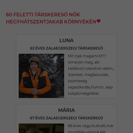
60 FELETTI TÁRSKERESŐ NŐK
HEGYHÁTSZENTJAKAB KÖRNYÉKÉN
LUNA
62 ÉVES ZALAEGERSZEGI TÁRSKERESŐ
Mit irjak magamról??
ismerjen meg, aki
találkozni szeretne velem,,
Szeretet, megbecsülés,
öszinteség
ragaszkodás,humor, alap
tulajdonságokkal.
MÁRIA
67 ÉVES ZALAEGERSZEGI TÁRSKERESŐ
66 éves vagyok,elvált,már
nyugdíjas vagyok két