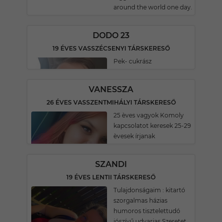
around the world one day.
DODO 23
19 ÉVES VASSZÉCSENYI TÁRSKERESŐ
Pek- cukrász
VANESSZA
26 ÉVES VASSZENTMIHÁLYI TÁRSKERESŐ
25 èves vagyok Komoly
kapcsolatot keresek 25-29
èvesek írjanak
SZANDI
19 ÉVES LENTII TÁRSKERESŐ
Tulajdonságaim : kitartó
szorgalmas házias
humoros tisztelettudó
jószívű udvarias Szeretet