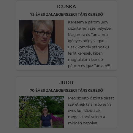
ICUSKA
73 ÉVES ZALAEGERSZEGI TÁRSKERESŐ
Keresem a párom ,egy
őszinte férfi személyébe .
Magamra és Társamra
igényes hölgy vagyok.
Csak komoly szándékú
férfit keresek, kiben
megtalálom leendő
párom és igaz Társam!!!
JUDIT
70 ÉVES ZALAEGERSZEGI TÁRSKERESŐ
Megbízható őszinte társat
szeretnék találni 65 és 73
éves kor között aki
megosztaná velem a
minden napokat