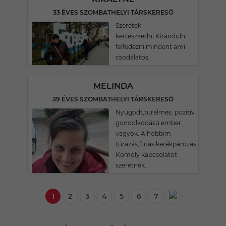
33 ÉVES SZOMBATHELYI TÁRSKERESŐ
Szeretek
kertészkedni.Kiràndulni
felfedezni mindent ami
csodálatos.
MELINDA
39 ÉVES SZOMBATHELYI TÁRSKERESŐ
Nyugodt,türelmes, pozitív
gondolkodású ember
vagyok. A hobbim
túrázás,futás,kerékpározás.
Komoly kapcsolatot
szeretnék.
1
2
3
4
5
6
7