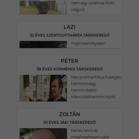
nem egy unalmas ficko
vagyok
LAZI
52 ÉVES SZENTGOTTHÁRDI TÁRSKERESŐ
majd személyesen
PÉTER
58 ÉVES KÖRMENDI TÁRSKERESŐ
Macis,romantikus,hüséges.Hetven
harmincnégy
harminckettö
kilencszàzharmincnyolc.
ZOLTÁN
55 ÉVES JÁKI TÁRSKERESŐ
Nehéz leírni és
megfogalmazni akár