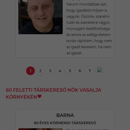
három mondatban azt,
hogy igazából milyen is
vagyok. Őszinte, szeretni
tudó és szeretetre vágyó,
monogám beállítottságú
és amire az eddigi életem
során rájöttem, hogy nem
az igazit keresem, ha nem
az igazat...
1
2
3
4
5
6
7
60 FELETTI TÁRSKERESŐ NŐK VASALJA
KÖRNYÉKÉN
BARNA
60 ÉVES KÖRMENDI TÁRSKERESŐ