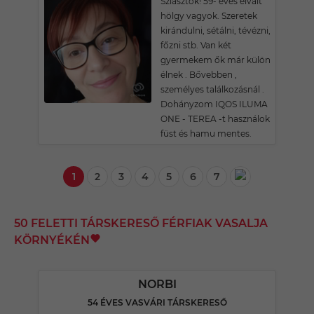
Sziasztok! 59- éves elvált
hölgy vagyok. Szeretek
kirándulni, sétálni, tévézni,
főzni stb. Van két
gyermekem ők már külön
élnek . Bővebben ,
személyes találkozásnál .
Dohányzom IQOS ILUMA
ONE - TEREA -t használok
füst és hamu mentes.
1
2
3
4
5
6
7
50 FELETTI TÁRSKERESŐ FÉRFIAK VASALJA
KÖRNYÉKÉN
NORBI
54 ÉVES VASVÁRI TÁRSKERESŐ