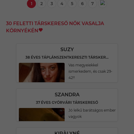
1
2
3
4
5
6
7
30 FELETTI TÁRSKERESŐ NŐK VASALJA
KÖRNYÉKÉN
SUZY
38 ÉVES TÁPLÁNSZENTKERESZTI TÁRSKERESŐ
Vas megyeiekkel
ismerkedem, és csak 29-
42!!
SZANDRA
37 ÉVES GYŐRVÁRI TÁRSKERESŐ
Jó lelkű barátságos ember
vagyok
KIRÀLYNÉ