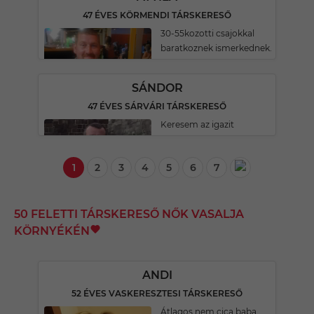
47 ÉVES KÖRMENDI TÁRSKERESŐ
30-55kozotti csajokkal
baratkoznek ismerkednek.
SÁNDOR
47 ÉVES SÁRVÁRI TÁRSKERESŐ
Keresem az igazit
1
2
3
4
5
6
7
50 FELETTI TÁRSKERESŐ NŐK VASALJA
KÖRNYÉKÉN
ANDI
52 ÉVES VASKERESZTESI TÁRSKERESŐ
Átlagos nem cica baba