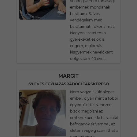
vendégszerető társasági
embernek mondanak
barátaim. Szíves
vendégelem meg
barátaimat, rokonaimat.
Nagyon szeretem a
gyerekeket és ök is
engem, diplomás
kisgyermek nevelőként
dolgoztam 40 évet.
MARGIT
69 ÉVES EGYHÁZASRÁDÓCI TÁRSKERESŐ
Nem vagyok különleges
ember, olyan mint a többi,
egyedi élettel.Nehezen
bízok megbízni az
emberekben, de ha valakit
befogadok szívembe , az
életem végéig számíthat a
szeretetemre