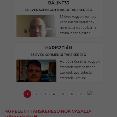
BÁLINT35
36 ÉVES SZENTGOTTHÁRDI TÁRSKERESŐ
35 éves vagyok komoly
kapcsolatot szeretnék
nem kalandot de bármi
szoba jöhet először
HKRISZTIÁN
35 ÉVES KÖRMENDI TÁRSKERESŐ
Horváth Krisztián vagyok
szeretek moziba menni
szeretek sportolni és
szeretek kirátuni
1
2
3
4
5
6
7
40 FELETTI TÁRSKERESŐ NŐK VASALJA