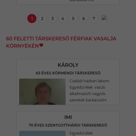
1
2
3
4
5
6
7
60 FELETTI TÁRSKERESŐ FÉRFIAK VASALJA
KÖRNYÉKÉN
KÁROLY
63 ÉVES KÖRMENDI TÁRSKERESŐ
Családi házban lakom.
Egyedül èlek. vasúti
alkalmazott vagyok.
szeretek barkácsolni
IMI
70 ÉVES SZENTGOTTHÁRDI TÁRSKERESŐ
Egyedül élek.