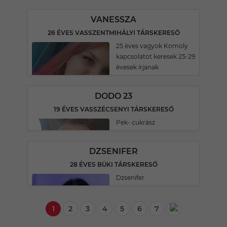
VANESSZA
26 ÉVES VASSZENTMIHÁLYI TÁRSKERESŐ
25 èves vagyok Komoly
kapcsolatot keresek 25-29
èvesek írjanak
DODO 23
19 ÉVES VASSZÉCSENYI TÁRSKERESŐ
Pek- cukrász
DZSENIFER
28 ÉVES BÜKI TÁRSKERESŐ
Dzsenifer
1
2
3
4
5
6
7