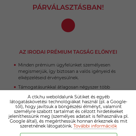
PÁRVÁLASZTÁSBAN!
AZ IRODAI PRÉMIUM TAGSÁG ELŐNYEI
Minden prémium ügyfelünket személyesen
megismerjük, így biztosan a valós igényeid és
elképzeléseid érvényesülnek.
Támogatásunkkal átlagosan négyszer több
partnerrel történik sikeres kapcsolatfelvétel.
A ctk.hu weboldalunk Sütiket és egyéb
látogatáskövetési technológiákat használ (pl. a Google-
Levelezést kihagyva már az első héten randevúzni
tól), hogy javítsuk a böngészési élményt, valamint
tudsz.
személyre szabott tartalmat és célzott hirdetéseket
jeleníthessünk meg (személyes adatait is felhasználva pl.
Komolytalan szándékú vagy valótlan adatokat
Google által), és megérthessük honnan érkeznek és mit
megadó fantomszemélyek kiszűrése.
szeretnének látogatóink.
További információk
Az ismerkedés nehézségeinek áthidalása, közös