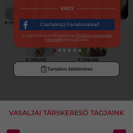
VAGY
ONLINE
ONLINE
ONLINE
ONLINE
Csatlakozz Facebookkal!
A regisztrációval elfogadod az
Általános Szerződési
Feltételek
ben foglaltakat.
ONLINE
ONLINE
Tartalom áttekintése
VASALJAI TÁRSKERESŐ TAGJAINK