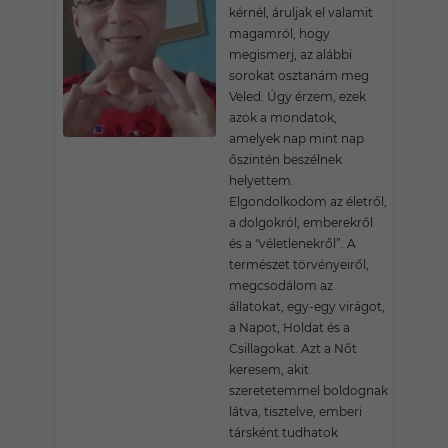
kérnél, áruljak el valamit
magamról, hogy
megismerj, az alábbi
sorokat osztanám meg
Veled. Úgy érzem, ezek
azok a mondatok,
amelyek nap mint nap
őszintén beszélnek
helyettem.
Elgondolkodom az életről,
a dolgokról, emberekről
és a "véletlenekről”. A
természet törvényeiről,
megcsodálom az
állatokat, egy-egy virágot,
a Napot, Holdat és a
Csillagokat. Azt a Nőt
keresem, akit
szeretetemmel boldognak
látva, tisztelve, emberi
társként tudhatok