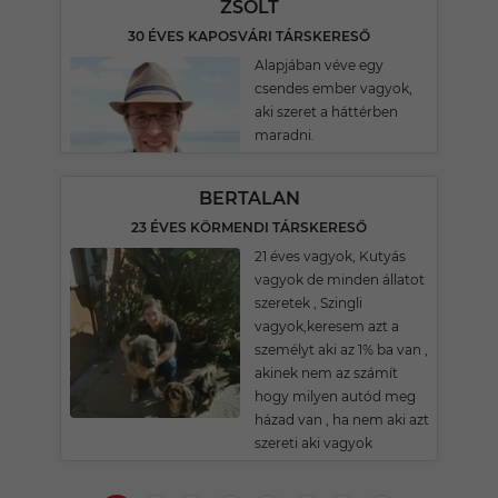
ZSOLT
30 ÉVES KAPOSVÁRI TÁRSKERESŐ
Alapjában véve egy
csendes ember vagyok,
aki szeret a háttérben
maradni.
BERTALAN
23 ÉVES KÖRMENDI TÁRSKERESŐ
21 éves vagyok, Kutyás
vagyok de minden állatot
szeretek , Szingli
vagyok,keresem azt a
személyt aki az 1% ba van ,
akinek nem az számít
hogy milyen autód meg
házad van , ha nem aki azt
szereti aki vagyok