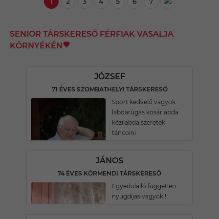
1
2
3
4
5
6
7
SENIOR TÁRSKERESŐ FÉRFIAK VASALJA
KÖRNYÉKÉN
JÓZSEF
71 ÉVES SZOMBATHELYI TÁRSKERESŐ
Sport kedvelő vagyok
labdarúgás kosárlabda
kézilabda.szeretek
táncolni
JÁNOS
74 ÉVES KÖRMENDI TÁRSKERESŐ
Egyedülálló független
nyugdíjas vagyok !