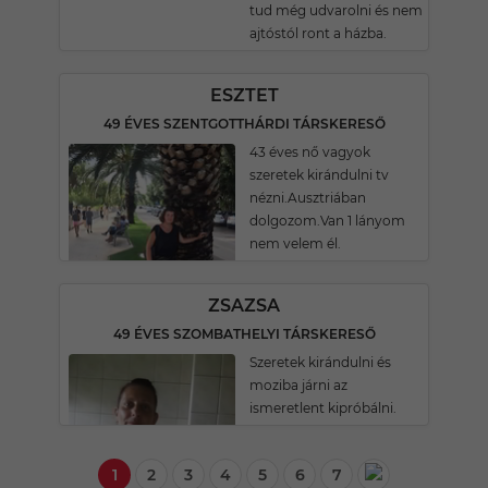
tud még udvarolni és nem
ajtóstól ront a házba.
ESZTET
49 ÉVES SZENTGOTTHÁRDI TÁRSKERESŐ
43 éves nő vagyok
szeretek kirándulni tv
nézni.Ausztriában
dolgozom.Van 1 lányom
nem velem él.
ZSAZSA
49 ÉVES SZOMBATHELYI TÁRSKERESŐ
Szeretek kirándulni és
moziba járni az
ismeretlent kipróbálni.
1
2
3
4
5
6
7