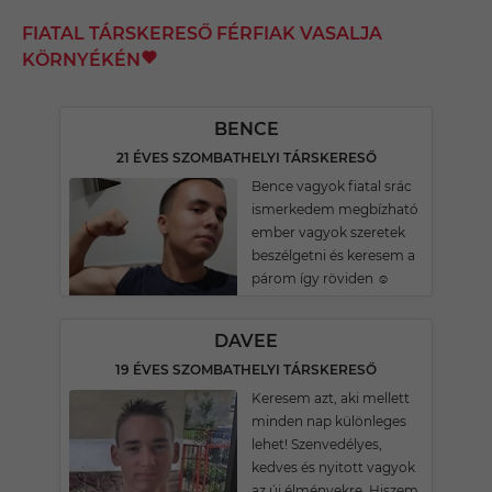
FIATAL TÁRSKERESŐ FÉRFIAK VASALJA
KÖRNYÉKÉN
BENCE
21 ÉVES SZOMBATHELYI TÁRSKERESŐ
Bence vagyok fiatal srác
ismerkedem megbízható
ember vagyok szeretek
beszélgetni és keresem a
párom így röviden ☺️
DAVEE
19 ÉVES SZOMBATHELYI TÁRSKERESŐ
Keresem azt, aki mellett
minden nap különleges
lehet! Szenvedélyes,
kedves és nyitott vagyok
az új élményekre. Hiszem,