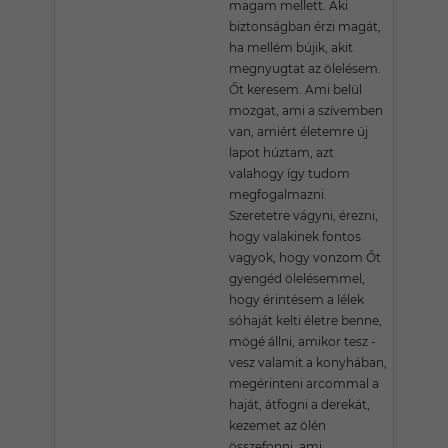
magam mellett. Aki
biztonságban érzi magát,
ha mellém bújik, akit
megnyugtat az ölelésem.
Őt keresem. Ami belül
mozgat, ami a szívemben
van, amiért életemre új
lapot húztam, azt
valahogy így tudom
megfogalmazni.
Szeretetre vágyni, érezni,
hogy valakinek fontos
vagyok, hogy vonzom Őt
gyengéd ölelésemmel,
hogy érintésem a lélek
sóhaját kelti életre benne,
mögé állni, amikor tesz -
vesz valamit a konyhában,
megérinteni arcommal a
haját, átfogni a derekát,
kezemet az ölén
összefonni, ami