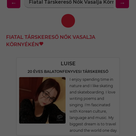
←
→
Fiatal Társkereső Nők Vasalja Környékén
FIATAL TÁRSKERESŐ NŐK VASALJA
KÖRNYÉKÉN
LUISE
20 ÉVES BALATONFENYVESI TÁRSKERESŐ
I enjoy spending time in
nature and I like skating
and skateboarding. I love
writing poems and
singing. I'm fascinated
with Korean culture,
language and music. My
biggest dream is to travel
around the world one day.