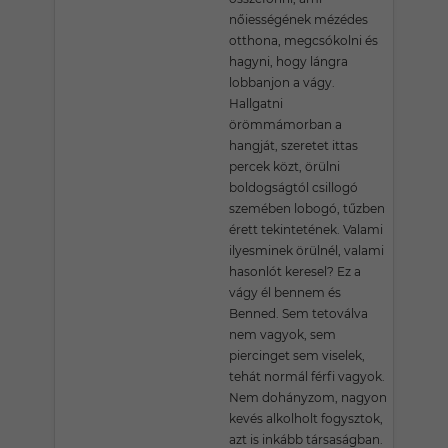
nőiességének mézédes
otthona, megcsókolni és
hagyni, hogy lángra
lobbanjon a vágy.
Hallgatni
örömmámorban a
hangját, szeretet ittas
percek közt, örülni
boldogságtól csillogó
szemében lobogó, tűzben
érett tekintetének. Valami
ilyesminek örülnél, valami
hasonlót keresel? Ez a
vágy él bennem és
Benned. Sem tetoválva
nem vagyok, sem
piercinget sem viselek,
tehát normál férfi vagyok.
Nem dohányzom, nagyon
kevés alkolholt fogysztok,
azt is inkább társaságban.