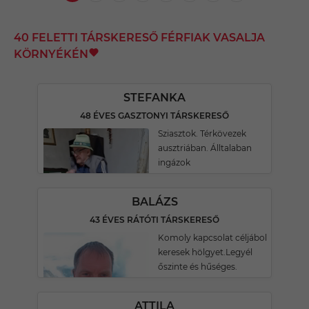
40 FELETTI TÁRSKERESŐ FÉRFIAK VASALJA
KÖRNYÉKÉN
STEFANKA
48 ÉVES GASZTONYI TÁRSKERESŐ
Sziasztok. Térkövezek
ausztriában. Álltalaban
ingázok
BALÁZS
43 ÉVES RÁTÓTI TÁRSKERESŐ
Komoly kapcsolat céljábol
keresek hölgyet.Legyél
őszinte és hűséges.
ATTILA