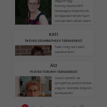
Vágyom egy
komoly,őszinte férfi
társaságára.Kalandorok
kiméljenek.Felnőtt fiaim
vannak.Nem élnek velem.
KATI
78 ÉVES SZOMBATHELYI TÁRSKERESŐ
Talán még nem késő
szeretve lenni
ÁGI
70 ÉVES TORONYI TÁRSKERESŐ
Utazni szerető, de
szorgalmas jószívű ember
vagyok. Szeretek dolgozni
kertészkedni.