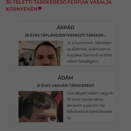
30 FELETTI TÁRSKERESŐ FÉRFIAK VASALJA
KÖRNYÉKÉN
ÁRPÁD
30 ÉVES TÁPLÁNSZENTKERESZTI TÁRSKERESŐ
Jó a humorom. Szeretem
az állatokat, különösen a
kutyákat Bármiről el lehet
velem beszélgetni.
ÁDÁM
31 ÉVES VASVÁRI TÁRSKERESŐ
Szia idegen! Ádám vagyok
30 éves vasvári lakos
keresem a párom! Ha
felkeltette érdeklődésedet
írj!