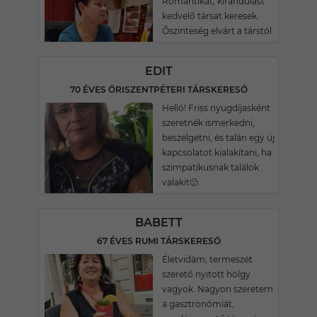
Romantikát, kirándulást
kedvelő társat keresek.
Őszinteség elvárt a társtól.
EDIT
70 ÉVES ŐRISZENTPÉTERI TÁRSKERESŐ
Helló! Friss nyugdíjasként
szeretnék ismerkedni,
beszélgetni, és talán egy új
kapcsolatot kialakítani, ha
szimpatikusnak találok
valakit🙂.
BABETT
67 ÉVES RUMI TÁRSKERESŐ
Életvidám, termeszét
szerető nyitott hölgy
vagyok. Nagyon szeretem
a gasztronómiát,