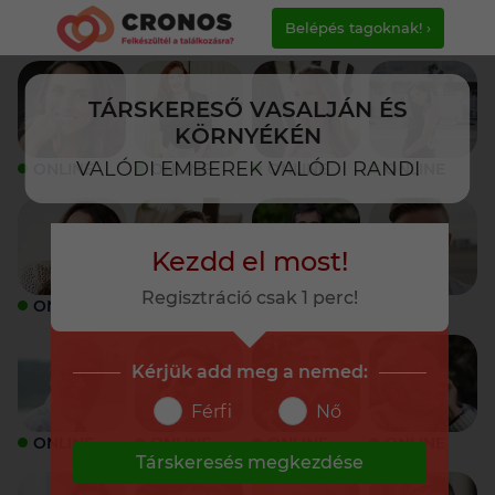
Belépés tagoknak! ›
TÁRSKERESŐ VASALJÁN ÉS
KÖRNYÉKÉN
VALÓDI EMBEREK VALÓDI RANDI
ONLINE
ONLINE
ONLINE
ONLINE
Kezdd el most!
Regisztráció csak 1 perc!
ONLINE
ONLINE
ONLINE
ONLINE
Kérjük add meg a nemed:
Férfi
Nő
ONLINE
ONLINE
ONLINE
ONLINE
Társkeresés megkezdése