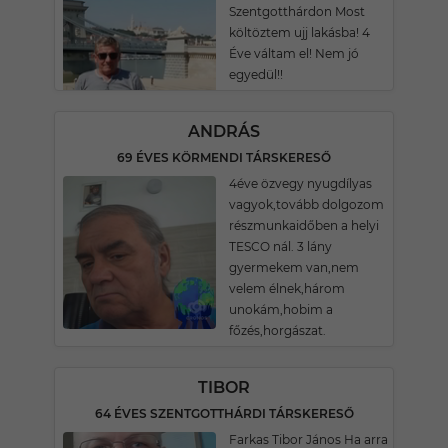
Szentgotthárdon Most
költöztem ujj lakásba! 4
Éve váltam el! Nem jó
egyedül!!
ANDRÁS
69 ÉVES KÖRMENDI TÁRSKERESŐ
4éve özvegy nyugdílyas
vagyok,tovább dolgozom
részmunkaidőben a helyi
TESCO nál. 3 lány
gyermekem van,nem
velem élnek,három
unokám,hobim a
főzés,horgászat.
TIBOR
64 ÉVES SZENTGOTTHÁRDI TÁRSKERESŐ
Farkas Tibor János Ha arra