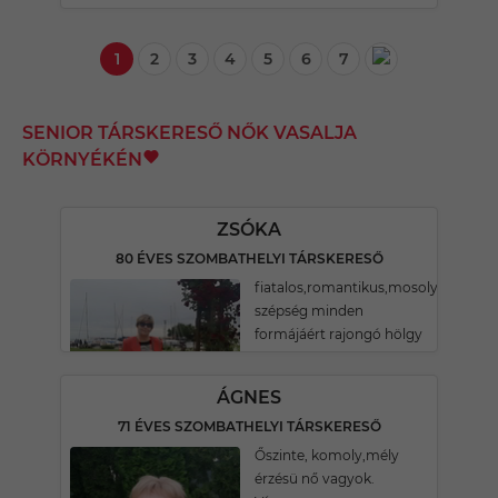
1
2
3
4
5
6
7
SENIOR TÁRSKERESŐ NŐK VASALJA
KÖRNYÉKÉN
ZSÓKA
80 ÉVES SZOMBATHELYI TÁRSKERESŐ
fiatalos,romantikus,mosolygós,a
szépség minden
formájáért rajongó hölgy
ÁGNES
71 ÉVES SZOMBATHELYI TÁRSKERESŐ
Őszinte, komoly,mély
érzésü nő vagyok.