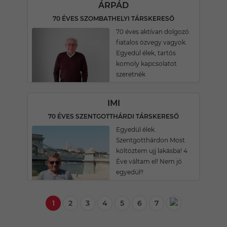
ÁRPÁD
70 ÉVES SZOMBATHELYI TÁRSKERESŐ
70 éves aktívan dolgozó
fiatalos özvegy vagyok.
Egyedül élek, tartós
komoly kapcsolatot
szeretnék
IMI
70 ÉVES SZENTGOTTHÁRDI TÁRSKERESŐ
Egyedül élek.
Szentgotthárdon Most
költöztem ujj lakásba! 4
Éve váltam el! Nem jó
egyedül!!
1
2
3
4
5
6
7