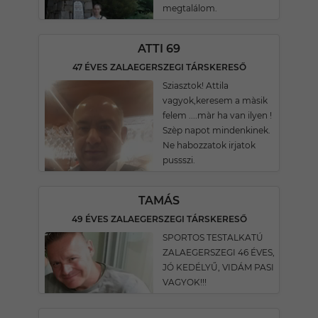
megtalálom.
ATTI 69
47 ÉVES ZALAEGERSZEGI TÁRSKERESŐ
Sziasztok! Attila
vagyok,keresem a màsik
felem ....màr ha van ilyen !
Szèp napot mindenkinek.
Ne habozzatok irjatok
pussszi.
TAMÁS
49 ÉVES ZALAEGERSZEGI TÁRSKERESŐ
SPORTOS TESTALKATÚ
ZALAEGERSZEGI 46 ÉVES,
JÓ KEDÉLYŰ, VIDÁM PASI
VAGYOK!!!