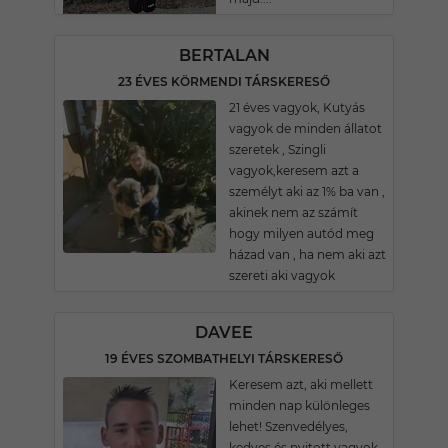
BERTALAN
23 ÉVES KÖRMENDI TÁRSKERESŐ
21 éves vagyok, Kutyás
vagyok de minden állatot
szeretek , Szingli
vagyok,keresem azt a
személyt aki az 1% ba van ,
akinek nem az számít
hogy milyen autód meg
házad van , ha nem aki azt
szereti aki vagyok
DAVEE
19 ÉVES SZOMBATHELYI TÁRSKERESŐ
Keresem azt, aki mellett
minden nap különleges
lehet! Szenvedélyes,
kedves és nyitott vagyok