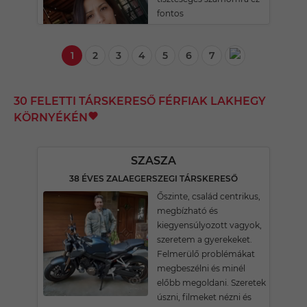
fontos
1
2
3
4
5
6
7
30 FELETTI TÁRSKERESŐ FÉRFIAK LAKHEGY
KÖRNYÉKÉN
SZASZA
38 ÉVES ZALAEGERSZEGI TÁRSKERESŐ
Őszinte, család centrikus,
megbízható és
kiegyensúlyozott vagyok,
szeretem a gyerekeket.
Felmerülő problémákat
megbeszélni és minél
előbb megoldani. Szeretek
úszni, filmeket nézni és