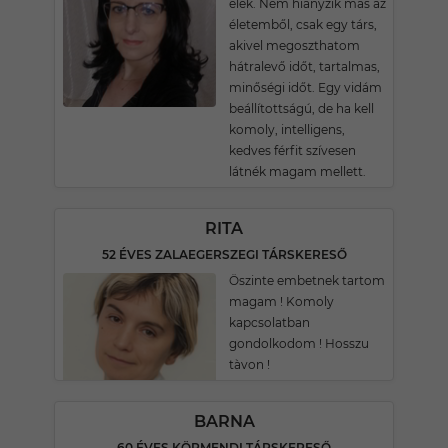
élek. Nem hiányzik más az
életemből, csak egy társ,
akivel megoszthatom
hátralevő időt, tartalmas,
minőségi időt. Egy vidám
beállítottságú, de ha kell
komoly, intelligens,
kedves férfit szívesen
látnék magam mellett.
RITA
52 ÉVES ZALAEGERSZEGI TÁRSKERESŐ
Öszinte embetnek tartom
magam ! Komoly
kapcsolatban
gondolkodom ! Hosszu
tàvon !
BARNA
60 ÉVES KÖRMENDI TÁRSKERESŐ