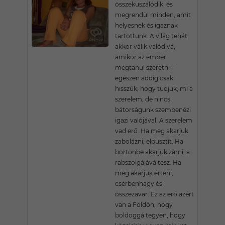
összekuszálódik, és
megrendül minden, amit
helyesnek és igaznak
tartottunk. A világ tehát
akkor válik valódivá,
amikor az ember
megtanul szeretni -
egészen addig csak
hisszük, hogy tudjuk, mi a
szerelem, de nincs
bátorságunk szembenézi
igazi valójával. A szerelem
vad erő. Ha meg akarjuk
zabolázni, elpusztít. Ha
börtönbe akarjuk zárni, a
rabszolgájává tesz. Ha
meg akarjuk érteni,
cserbenhagy és
összezavar. Ez az erő azért
van a Földön, hogy
boldoggá tegyen, hogy