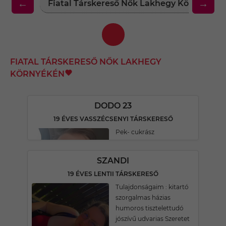
←
→
Fiatal Társkereső Nők Lakhegy Környékén
FIATAL TÁRSKERESŐ NŐK LAKHEGY
KÖRNYÉKÉN
DODO 23
19 ÉVES VASSZÉCSENYI TÁRSKERESŐ
Pek- cukrász
SZANDI
19 ÉVES LENTII TÁRSKERESŐ
Tulajdonságaim : kitartó
szorgalmas házias
humoros tisztelettudó
jószívű udvarias Szeretet