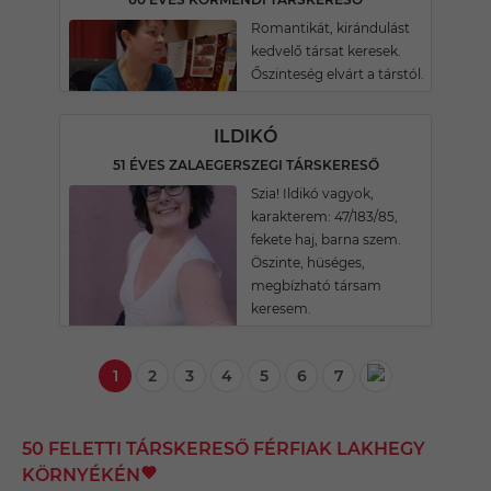
Romantikát, kirándulást
kedvelő társat keresek.
Őszinteség elvárt a társtól.
ILDIKÓ
51 ÉVES ZALAEGERSZEGI TÁRSKERESŐ
Szia! Ildikó vagyok,
karakterem: 47/183/85,
fekete haj, barna szem.
Öszinte, hüséges,
megbízható társam
keresem.
1
2
3
4
5
6
7
50 FELETTI TÁRSKERESŐ FÉRFIAK LAKHEGY
KÖRNYÉKÉN