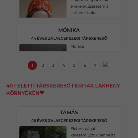
énekelek.Szeretem a
kirándulásokat.
MÓNIKA
44 ÉVES ZALAEGERSZEGI TÁRSKERESŐ
Mónika
1
2
3
4
5
6
7
40 FELETTI TÁRSKERESŐ FÉRFIAK LAKHEGY
KÖRNYÉKÉN
TAMÁS
48 ÉVES ZALAEGERSZEGI TÁRSKERESŐ
Életem párját
keresem.Bizok benne itt