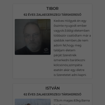
TIBOR
62 ÉVES ZALAEGERSZEGI TÁRSKERESŐ
Kedves Hölgyek én egy
őszinte nyugodt ember
vagyok.Eddigi életemben
többször csalódtam már a
szebbik nemben,de nem
adom fel,hogy meg
találjam életem
párját.Szeretnék
ismerkedni barátkozni
kölcsönös,szimpátia
esetén akár egy életre
is.Szeretetet adni kapni.
ISTVÁN
62 ÉVES ZALAEGERSZEGI TÁRSKERESŐ
173cm magas.83kg.Barna