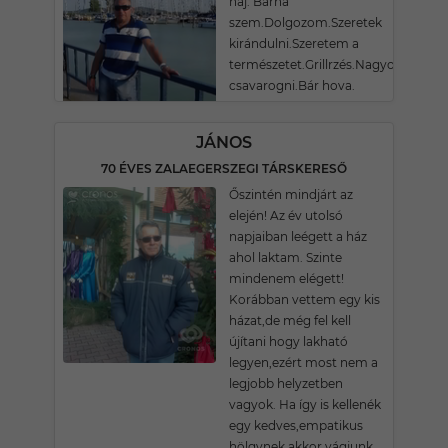
haj. Barna
szem.Dolgozom.Szeretek
kirándulni.Szeretem a
természetet.Grillrzés.Nagyokat
csavarogni.Bár hova.
JÁNOS
70 ÉVES ZALAEGERSZEGI TÁRSKERESŐ
Őszintén mindjárt az
elején! Az év utolsó
napjaiban leégett a ház
ahol laktam. Szinte
mindenem elégett!
Korábban vettem egy kis
házat,de még fel kell
újítani hogy lakható
legyen,ezért most nem a
legjobb helyzetben
vagyok. Ha így is kellenék
egy kedves,empatikus
hölgynek,akkor vágjunk