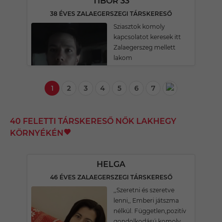
TIBOR 33
38 ÉVES ZALAEGERSZEGI TÁRSKERESŐ
Sziasztok komoly
kapcsolatot keresek itt
Zalaegerszeg mellett
lakom
1
2
3
4
5
6
7
40 FELETTI TÁRSKERESŐ NŐK LAKHEGY
KÖRNYÉKÉN
HELGA
46 ÉVES ZALAEGERSZEGI TÁRSKERESŐ
,,Szeretni és szeretve
lenni,, Emberi játszma
nélkül. Független,pozitív
gondolkodású,komoly