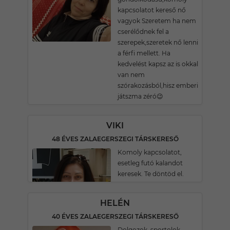
kapcsolatot kereső nő
vagyok Szeretem ha nem
cserélődnek fel a
szerepek,szeretek nő lenni
a férfi mellett. Ha
kedvelést kapsz az is okkal
van nem
szórakozásból,hisz emberi
játszma zéró😉
VIKI
48 ÉVES ZALAEGERSZEGI TÁRSKERESŐ
Komoly kapcsolatot,
esetleg futó kalandot
keresek. Te döntöd el.
HELÉN
40 ÉVES ZALAEGERSZEGI TÁRSKERESŐ
Dolgozok, sportolok