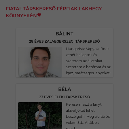
FIATAL TÁRSKERESŐ FÉRFIAK LAKHEGY
KÖRNYÉKÉN
BÁLINT
28 ÉVES ZALAEGERSZEGI TÁRSKERESŐ
Hungarista Vagyok. Rock
zenét hallgatok és
szeretem az állatokat!
Szeretem a hazámat és az
igaz, barátságos lányokat!
BÉLA
23 ÉVES ELEKI TÁRSKERESŐ
Keresem aszt a lányt
akivel jókat lehet
beszèlgetni Meg aki töröd
velem Stb. A többit
majd....