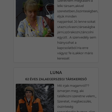
Szeretném megtalálni a
lelki társam,akivel
szeretetben,őszinteségben,megért
éljük minden
napjainkat.Jó lenne sokat
utazni,olvasni,társaságba
járni,szórakozni,táncolni
együtt...A szenvedély sem
hiányozhat a
kapcsolatból.Ha erre
vágysz Te is,akkor máris
keressél.
LUNA
62 ÉVES ZALAEGERSZEGI TÁRSKERESŐ
Mit irjak magamról??
ismerjen meg, aki
találkozni szeretne velem,,
Szeretet, megbecsülés,
öszinteség
ragaszkodás,humor, alap