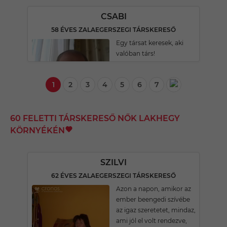
CSABI
58 ÉVES ZALAEGERSZEGI TÁRSKERESŐ
Egy társat keresek, aki
valóban társ!
1
2
3
4
5
6
7
60 FELETTI TÁRSKERESŐ NŐK LAKHEGY
KÖRNYÉKÉN
SZILVI
62 ÉVES ZALAEGERSZEGI TÁRSKERESŐ
Azon a napon, amikor az
ember beengedi szívébe
az igaz szeretetet, mindaz,
ami jól el volt rendezve,