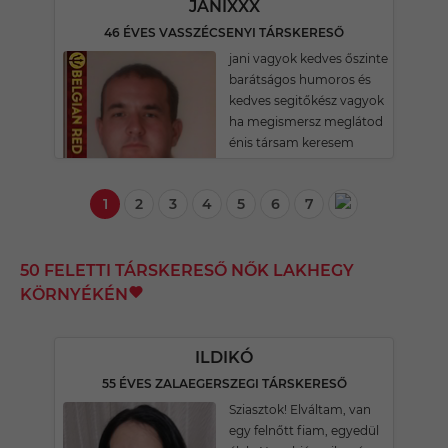
JANIXXX
46 ÉVES VASSZÉCSENYI TÁRSKERESŐ
jani vagyok kedves őszinte
barátságos humoros és
kedves segitőkész vagyok
ha megismersz meglátod
énis társam keresem
1
2
3
4
5
6
7
50 FELETTI TÁRSKERESŐ NŐK LAKHEGY
KÖRNYÉKÉN
ILDIKÓ
55 ÉVES ZALAEGERSZEGI TÁRSKERESŐ
Sziasztok! Elváltam, van
egy felnőtt fiam, egyedül