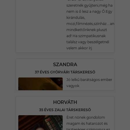
szeretnék gyűjteni,még ha
nem is ő lesz a nagy Ő.Egy
kirándulás,
mozi,filmnézés,színház....ami
mindkettőnknek pluszt
ad! Ha szimpatikusnak
találsz vagy beszélgetnél
velem akkor írj
SZANDRA
37 ÉVES GYŐRVÁRI TÁRSKERESŐ
Jó lelkű barátságos ember
vagyok
HORVÁTH
35 ÉVES ZALAI TÁRSKERESŐ
Èret nönek gondolom
magam ès hatarozot és
tisztesèges számomra ez