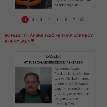
tulajdonságokkal.
1
2
3
4
5
6
7
60 FELETTI TÁRSKERESŐ FÉRFIAK LAKHEGY
KÖRNYÉKÉN
LÁSZLÓ
67 ÉVES ZALAEGERSZEGI TÁRSKERESŐ
Koromhoz képest
fiatalabb kinézetű, káros
szenvedélyektől mentes.
Vidám pozitív felfogású
vagyok. Háztartásomat,
gazdaságomat rendben
magam vezetem.
Szeretek főzni,