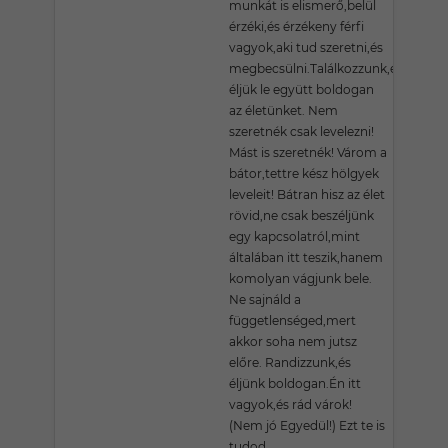
munkát is elismerő,belül
érzéki,és érzékeny férfi
vagyok,aki tud szeretni,és
megbecsülni.Találkozzunk,és
éljük le együtt boldogan
az életünket. Nem
szeretnék csak levelezni!
Mást is szeretnék! Várom a
bátor,tettre kész hölgyek
leveleit! Bátran hisz az élet
rövid,ne csak beszéljünk
egy kapcsolatról,mint
általában itt teszik,hanem
komolyan vágjunk bele.
Ne sajnáld a
függetlenséged,mert
akkor soha nem jutsz
előre. Randizzunk,és
éljünk boldogan.Én itt
vagyok,és rád várok!
(Nem jó Egyedül!) Ezt te is
tudod.