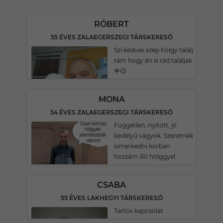
RÓBERT
55 ÉVES ZALAEGERSZEGI TÁRSKERESŐ
Szí kedves szép hölgy találj
rám hogy én is rád találjak
🌹😊
MONA
54 ÉVES ZALAEGERSZEGI TÁRSKERESŐ
Független, nyitott, jó
kedélyű vagyok. Szeretnék
ismerkedni korban
hozzám illő hölggyel.
CSABA
55 ÉVES LAKHEGYI TÁRSKERESŐ
Tartós kapcsolat