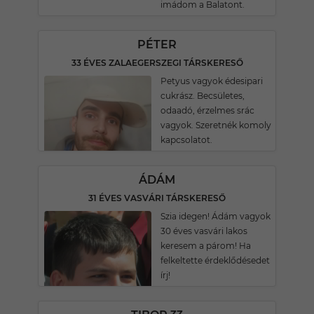
imádom a Balatont.
PÉTER
33 ÉVES ZALAEGERSZEGI TÁRSKERESŐ
Petyus vagyok édesipari
cukrász. Becsületes,
odaadó, érzelmes srác
vagyok. Szeretnék komoly
kapcsolatot.
ÁDÁM
31 ÉVES VASVÁRI TÁRSKERESŐ
Szia idegen! Ádám vagyok
30 éves vasvári lakos
keresem a párom! Ha
felkeltette érdeklődésedet
írj!