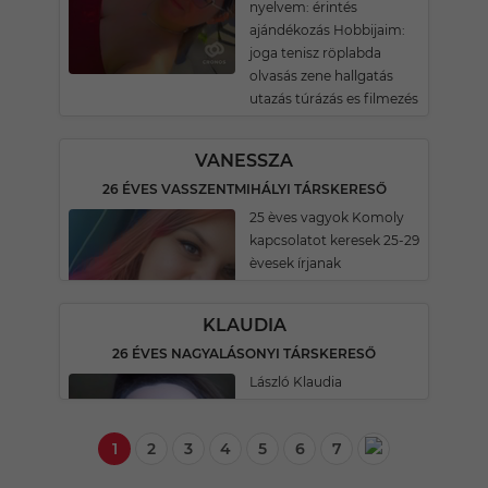
nyelvem: érintés
ajándékozás Hobbijaim:
joga tenisz röplabda
olvasás zene hallgatás
utazás túrázás es filmezés
VANESSZA
26 ÉVES VASSZENTMIHÁLYI TÁRSKERESŐ
25 èves vagyok Komoly
kapcsolatot keresek 25-29
èvesek írjanak
KLAUDIA
26 ÉVES NAGYALÁSONYI TÁRSKERESŐ
László Klaudia
1
2
3
4
5
6
7