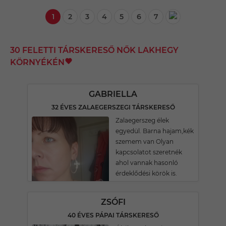
1
2
3
4
5
6
7
30 FELETTI TÁRSKERESŐ NŐK LAKHEGY
KÖRNYÉKÉN
GABRIELLA
32 ÉVES ZALAEGERSZEGI TÁRSKERESŐ
Zalaegerszeg élek
egyedül. Barna hajam,kék
szemem van Olyan
kapcsolatot szeretnék
ahol vannak hasonló
érdeklődési körök is.
ZSÓFI
40 ÉVES PÁPAI TÁRSKERESŐ