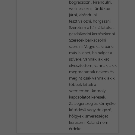
bográcsozni, kirándulni,
wellnessezni, fűrdökbe
járni, kirándulni
fesztiválozni, horgászni.
Szeretem a házi állatokat.
gazdálkodni kertészkedni.
Szeretek barkácsolni
szerelni. Vagyok aki bárki
más is lehet, ha halgat a
szívére. Vannak, akiket
elvesztettem, vannak, akik
megmaradtak nekem és
megint csak vannak, akik
többek lettek a
szemembe...komoly
kapcsolatot keresek.
Zalaegerszeg és környéke
kötödésü vagy dolgozó,
hőlgyek ismeretségét
keresem. Kaland nem
érdekel...