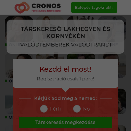
Belépés tagoknak! ›
TÁRSKERESŐ LAKHEGYEN ÉS
KÖRNYÉKÉN
VALÓDI EMBEREK VALÓDI RANDI
ONLINE
ONLINE
ONLINE
ONLINE
Kezdd el most!
Regisztráció csak 1 perc!
ONLINE
ONLINE
ONLINE
ONLINE
Kérjük add meg a nemed:
Férfi
Nő
ONLINE
ONLINE
ONLINE
ONLINE
Társkeresés megkezdése