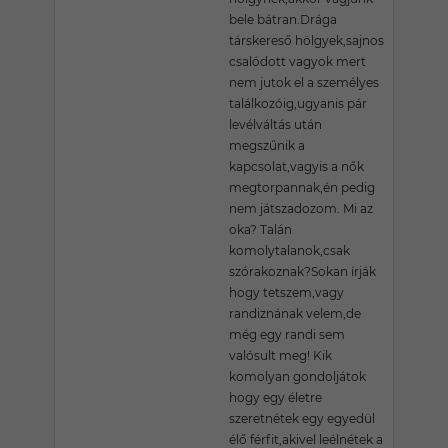
bele bátran.Drága
társkereső hölgyek,sajnos
csalódott vagyok mert
nem jutok el a személyes
találkozóig,ugyanis pár
levélváltás után
megszűnik a
kapcsolat,vagyis a nők
megtorpannak,én pedig
nem játszadozom. Mi az
oka? Talán
komolytalanok,csak
szórakoznak?Sokan írják
hogy tetszem,vagy
randiznának velem,de
még egy randi sem
valósult meg! Kik
komolyan gondoljátok
hogy egy életre
szeretnétek egy egyedül
élő férfit,akivel leélnétek a