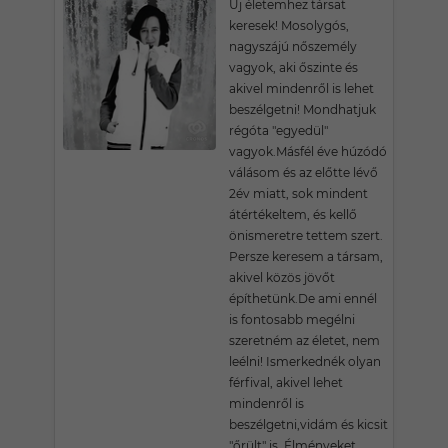
Új életemhez társat
keresek! Mosolygós,
nagyszájú nőszemély
vagyok, aki őszinte és
akivel mindenről is lehet
beszélgetni! Mondhatjuk
régóta "egyedül"
vagyok.Másfél éve húzódó
válásom és az előtte lévő
2év miatt, sok mindent
átértékeltem, és kellő
önismeretre tettem szert.
Persze keresem a társam,
akivel közös jövőt
építhetünk.De ami ennél
is fontosabb megélni
szeretném az életet, nem
leélni! Ismerkednék olyan
férfival, akivel lehet
mindenről is
beszélgetni,vidám és kicsit
"őrült" is. Élményeket