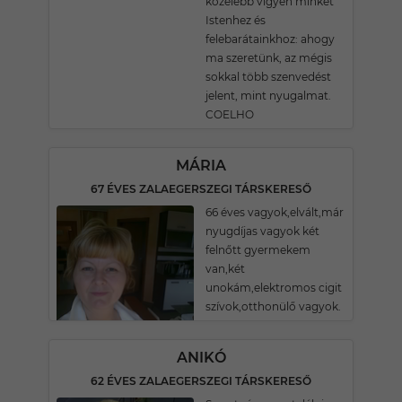
közelebb vigyen minket
Istenhez és
felebarátainkhoz: ahogy
ma szeretünk, az mégis
sokkal több szenvedést
jelent, mint nyugalmat.
COELHO
MÁRIA
67 ÉVES ZALAEGERSZEGI TÁRSKERESŐ
66 éves vagyok,elvált,már
nyugdíjas vagyok két
felnőtt gyermekem
van,két
unokám,elektromos cigit
szívok,otthonülő vagyok.
ANIKÓ
62 ÉVES ZALAEGERSZEGI TÁRSKERESŐ