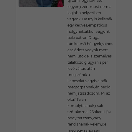
újítani hogy lakható
legyen,ezért most nem a
legjobb helyzetben
vagyok. Ha így is kellenék
egy kedves,empatikus
hölgynek,akkor vágjunk
bele bátran.Drága
társkereső hölgyek,sajnos
csalódott vagyok mert
nem jutok el a személyes
találkozóig,ugyanis pár
levélváltás után
megszűnik a
kapcsolat,vagyis a nők
megtorpannak,én pedig
nem játszadozom. Mi az
oka? Talán
komolytalanok,csak
szórakoznak?Sokan írják
hogy tetszem,vagy
randiznának velem,de
még egy randi sem