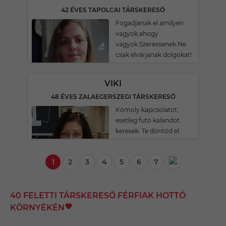
42 ÉVES TAPOLCAI TÁRSKERESŐ
Fogadjanak el amilyen
vagyok,ahogy
vagyok.Szeressenek.Ne
csak elvàrjanak dolgokat!
VIKI
48 ÉVES ZALAEGERSZEGI TÁRSKERESŐ
Komoly kapcsolatot,
esetleg futó kalandot
keresek. Te döntöd el.
1
2
3
4
5
6
7
40 FELETTI TÁRSKERESŐ FÉRFIAK HOTTÓ
KÖRNYÉKÉN