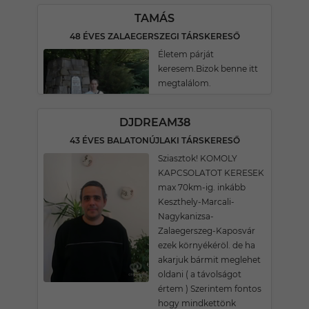
TAMÁS
48 ÉVES ZALAEGERSZEGI TÁRSKERESŐ
Életem párját
keresem.Bizok benne itt
megtalálom.
DJDREAM38
43 ÉVES BALATONÚJLAKI TÁRSKERESŐ
Sziasztok! KOMOLY
KAPCSOLATOT KERESEK
max 70km-ig. inkább
Keszthely-Marcali-
Nagykanizsa-
Zalaegerszeg-Kaposvár
ezek környékéröl. de ha
akarjuk bármit meglehet
oldani ( a távolságot
értem ) Szerintem fontos
hogy mindkettönk