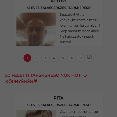
ATTI 69
47 ÉVES ZALAEGERSZEGI TÁRSKERESŐ
Sziasztok! Attila
vagyok,keresem a màsik
felem ....màr ha van ilyen !
Szèp napot mindenkinek.
Ne habozzatok irjatok
pussszi.
1
2
3
4
5
6
7
50 FELETTI TÁRSKERESŐ NŐK HOTTÓ
KÖRNYÉKÉN
RITA
52 ÉVES ZALAEGERSZEGI TÁRSKERESŐ
Öszinte embetnek tartom