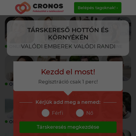
Belépés tagoknak! ›
TÁRSKERESŐ HOTTÓN ÉS
KÖRNYÉKÉN
VALÓDI EMBEREK VALÓDI RANDI
ONLINE
ONLINE
ONLINE
ONLINE
Kezdd el most!
Regisztráció csak 1 perc!
ONLINE
ONLINE
ONLINE
ONLINE
Kérjük add meg a nemed:
Férfi
Nő
ONLINE
ONLINE
ONLINE
ONLINE
Társkeresés megkezdése