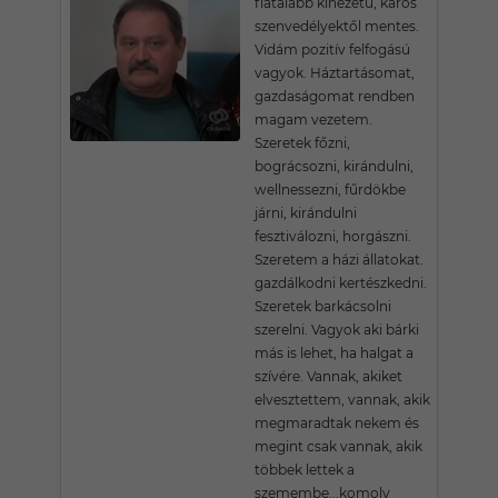
fiatalabb kinézetű, káros
szenvedélyektől mentes.
Vidám pozitív felfogású
vagyok. Háztartásomat,
gazdaságomat rendben
magam vezetem.
Szeretek főzni,
bográcsozni, kirándulni,
wellnessezni, fűrdökbe
járni, kirándulni
fesztiválozni, horgászni.
Szeretem a házi állatokat.
gazdálkodni kertészkedni.
Szeretek barkácsolni
szerelni. Vagyok aki bárki
más is lehet, ha halgat a
szívére. Vannak, akiket
elvesztettem, vannak, akik
megmaradtak nekem és
megint csak vannak, akik
többek lettek a
szemembe...komoly