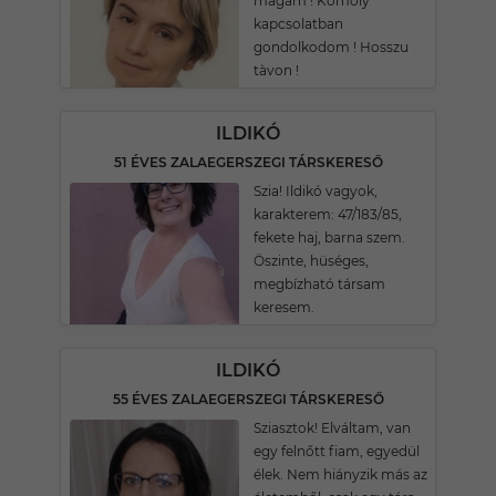
magam ! Komoly
kapcsolatban
gondolkodom ! Hosszu
tàvon !
ILDIKÓ
51 ÉVES ZALAEGERSZEGI TÁRSKERESŐ
Szia! Ildikó vagyok,
karakterem: 47/183/85,
fekete haj, barna szem.
Öszinte, hüséges,
megbízható társam
keresem.
ILDIKÓ
55 ÉVES ZALAEGERSZEGI TÁRSKERESŐ
Sziasztok! Elváltam, van
egy felnőtt fiam, egyedül
élek. Nem hiányzik más az