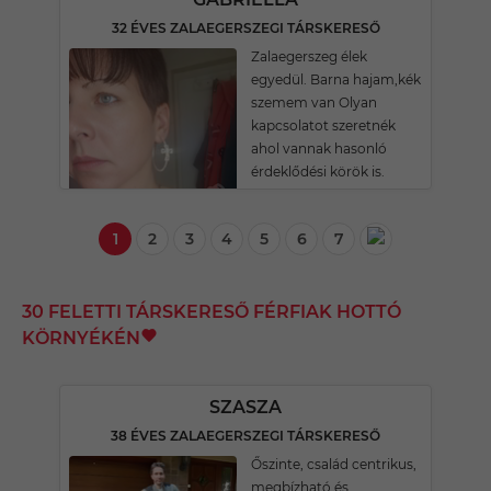
32 ÉVES ZALAEGERSZEGI TÁRSKERESŐ
Zalaegerszeg élek
egyedül. Barna hajam,kék
szemem van Olyan
kapcsolatot szeretnék
ahol vannak hasonló
érdeklődési körök is.
1
2
3
4
5
6
7
30 FELETTI TÁRSKERESŐ FÉRFIAK HOTTÓ
KÖRNYÉKÉN
SZASZA
38 ÉVES ZALAEGERSZEGI TÁRSKERESŐ
Őszinte, család centrikus,
megbízható és