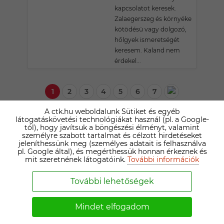
kapcsolatot keresek.
Zalaegerszeg és környéke
kötödésü vagy dolgozó,
hőlgyek ismeretségét
keresem. Kaland nem
érdekel...
1
2
3
4
5
6
7
A ctk.hu weboldalunk Sütiket és egyéb
látogatáskövetési technológiákat használ (pl. a Google-
SENIOR TÁRSKERESŐ NŐK HOTTÓ
tól), hogy javítsuk a böngészési élményt, valamint
személyre szabott tartalmat és célzott hirdetéseket
KÖRNYÉKÉN
jeleníthessünk meg (személyes adatait is felhasználva
pl. Google által), és megérthessük honnan érkeznek és
mit szeretnének látogatóink.
További információk
ANNA
További lehetőségek
71 ÉVES ZALAEGERSZEGI TÁRSKERESŐ
Járjuk ketten együtt
életünk "őszét"!
Mindet elfogadom
Zalaegerszegen élek, de