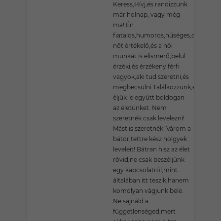
Keress,Hívj,és randizzunk
már holnap, vagy még
ma! Én
fiatalos,humoros,hűséges,dolgos,a
nőt értékelő,és a női
munkát is elismerő,belül
érzéki,és érzékeny férfi
vagyok,aki tud szeretni,és
megbecsülni.Találkozzunk,és
éljük le együtt boldogan
az életünket. Nem
szeretnék csak levelezni!
Mást is szeretnék! Várom a
bátor,tettre kész hölgyek
leveleit! Bátran hisz az élet
rövid,ne csak beszéljünk
egy kapcsolatról,mint
általában itt teszik,hanem
komolyan vágjunk bele.
Ne sajnáld a
függetlenséged,mert