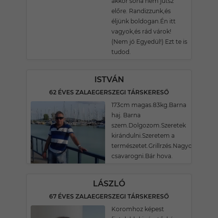
akkor soha nem jutsz
előre. Randizzunk,és
éljünk boldogan.Én itt
vagyok,és rád várok!
(Nem jó Egyedül!) Ezt te is
tudod.
ISTVÁN
62 ÉVES ZALAEGERSZEGI TÁRSKERESŐ
173cm magas.83kg.Barna
haj. Barna
szem.Dolgozom.Szeretek
kirándulni.Szeretem a
természetet.Grillrzés.Nagyokat
csavarogni.Bár hova.
LÁSZLÓ
67 ÉVES ZALAEGERSZEGI TÁRSKERESŐ
Koromhoz képest