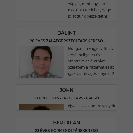
vágysz, mint egy „hé,
mizu”, akkor lehet, hogy
jól fogunk beszélgetni.
BÁLINT
28 ÉVES ZALAEGERSZEGI TÁRSKERESŐ
Hungarista Vagyok. Rock
zenét hallgatok és
szeretem az állatokat!
Szeretem a hazámat és az
igaz, barátságos lányokat!
JOHN
19 ÉVES CSESZTREGI TÁRSKERESŐ
éjszakás kalandnra vagyok
BERTALAN
23 ÉVES KÖRMENDI TÁRSKERESŐ