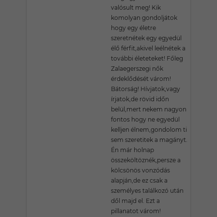
valósult meg! Kik
komolyan gondoljátok
hogy egy életre
szeretnétek egy egyedül
élő férfit,akivel leélnétek a
további életeteket! Főleg
Zalaegerszegi nők
érdeklődését várom!
Bátorság! Hívjatok,vagy
írjatok,de rövid időn
belül,mert nekem nagyon
fontos hogy ne egyedül
kelljen élnem,gondolom ti
sem szeretitek a magányt.
Én már holnap
összeköltöznék,persze a
kölcsönös vonzódás
alapján,de ez csak a
személyes találkozó után
dől majd el. Ezt a
pillanatot várom!