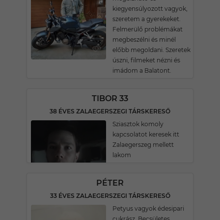
kiegyensúlyozott vagyok,
szeretem a gyerekeket.
Felmerülő problémákat
megbeszélni és minél
előbb megoldani. Szeretek
úszni, filmeket nézni és
imádom a Balatont.
TIBOR 33
38 ÉVES ZALAEGERSZEGI TÁRSKERESŐ
Sziasztok komoly
kapcsolatot keresek itt
Zalaegerszeg mellett
lakom
PÉTER
33 ÉVES ZALAEGERSZEGI TÁRSKERESŐ
Petyus vagyok édesipari
cukrász. Becsületes,