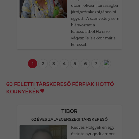
utazni,olvasni,társaságba
járni,szórakozni,táncolni
együtt...A szenvedély sem
hiányozhat a
kapcsolatból.Ha erre
vágysz Te is,akkor máris
keressél.
1
2
3
4
5
6
7
60 FELETTI TÁRSKERESŐ FÉRFIAK HOTTÓ
KÖRNYÉKÉN
TIBOR
62 ÉVES ZALAEGERSZEGI TÁRSKERESŐ
Kedves Hölgyek én egy
őszinte nyugodt ember