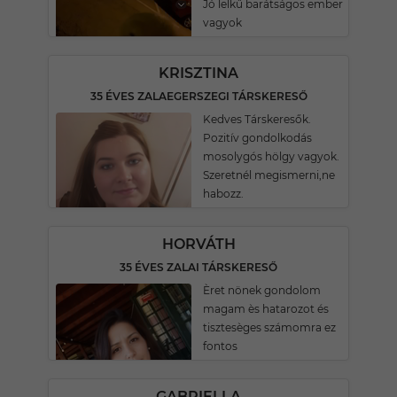
Jó lelkű barátságos ember
vagyok
KRISZTINA
35 ÉVES ZALAEGERSZEGI TÁRSKERESŐ
Kedves Társkeresők.
Pozitív gondolkodás
mosolygós hölgy vagyok.
Szeretnél megismerni,ne
habozz.
HORVÁTH
35 ÉVES ZALAI TÁRSKERESŐ
Èret nönek gondolom
magam ès hatarozot és
tisztesèges számomra ez
fontos
GABRIELLA