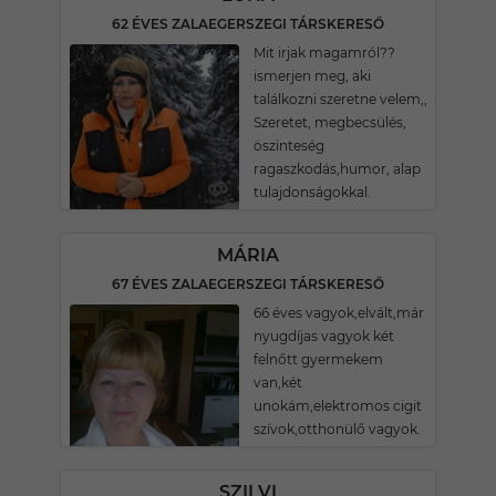
62 ÉVES ZALAEGERSZEGI TÁRSKERESŐ
Mit irjak magamról??
ismerjen meg, aki
találkozni szeretne velem,,
Szeretet, megbecsülés,
öszinteség
ragaszkodás,humor, alap
tulajdonságokkal.
MÁRIA
67 ÉVES ZALAEGERSZEGI TÁRSKERESŐ
66 éves vagyok,elvált,már
nyugdíjas vagyok két
felnőtt gyermekem
van,két
unokám,elektromos cigit
szívok,otthonülő vagyok.
SZILVI