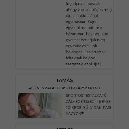
fogadja el a másikat
ahogy van, és találjuk meg
újra a boldogságot
egymásban. Sajnos
egyedül maradtam a
házamban, ha gondolod
gyere és ismerjük meg
egymást és éljünk
boldogan. ( ne értsétek
félre csak boldog
szeretnék lenni újra )
TAMÁS
49 ÉVES ZALAEGERSZEGI TÁRSKERESŐ
SPORTOS TESTALKATÚ
ZALAEGERSZEGI 46 ÉVES,
JÓ KEDÉLYŰ, VIDÁM PASI
VAGYOK!!!