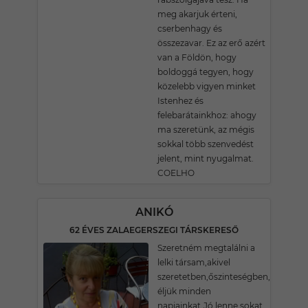
meg akarjuk érteni,
cserbenhagy és
összezavar. Ez az erő azért
van a Földön, hogy
boldoggá tegyen, hogy
közelebb vigyen minket
Istenhez és
felebarátainkhoz: ahogy
ma szeretünk, az mégis
sokkal több szenvedést
jelent, mint nyugalmat.
COELHO
ANIKÓ
62 ÉVES ZALAEGERSZEGI TÁRSKERESŐ
Szeretném megtalálni a
lelki társam,akivel
szeretetben,őszinteségben,megért
éljük minden
napjainkat.Jó lenne sokat