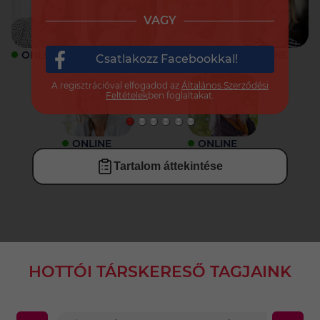
VAGY
ONLINE
ONLINE
ONLINE
ONLINE
Csatlakozz Facebookkal!
A regisztrációval elfogadod az
Általános Szerződési
Feltételek
ben foglaltakat.
ONLINE
ONLINE
Tartalom áttekintése
HOTTÓI TÁRSKERESŐ TAGJAINK