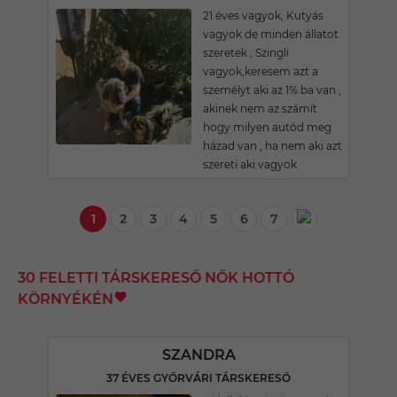
21 éves vagyok, Kutyás
vagyok de minden állatot
szeretek , Szingli
vagyok,keresem azt a
személyt aki az 1% ba van ,
akinek nem az számít
hogy milyen autód meg
házad van , ha nem aki azt
szereti aki vagyok
1
2
3
4
5
6
7
30 FELETTI TÁRSKERESŐ NŐK HOTTÓ
KÖRNYÉKÉN
SZANDRA
37 ÉVES GYŐRVÁRI TÁRSKERESŐ