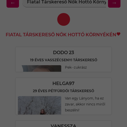
←
→
Fiatal Társkereső Nők Hottó Környékén
FIATAL TÁRSKERESŐ NŐK HOTTÓ KÖRNYÉKÉN
DODO 23
19 ÉVES VASSZÉCSENYI TÁRSKERESŐ
Pek- cukrász
HELGA97
29 ÉVES PÉTFÜRDŐI TÁRSKERESŐ
Van egy Lányom, ha ez
zavar, akkor nincs miről
beszélni!
VANESSZA