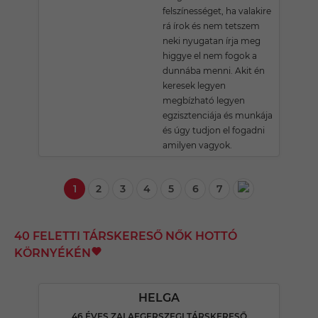
felszínességet, ha valakire
rá írok és nem tetszem
neki nyugatan írja meg
higgye el nem fogok a
dunnába menni. Akit én
keresek legyen
megbízható legyen
egzisztenciája és munkája
és úgy tudjon el fogadni
amilyen vagyok.
1
2
3
4
5
6
7
40 FELETTI TÁRSKERESŐ NŐK HOTTÓ
KÖRNYÉKÉN
HELGA
46 ÉVES ZALAEGERSZEGI TÁRSKERESŐ