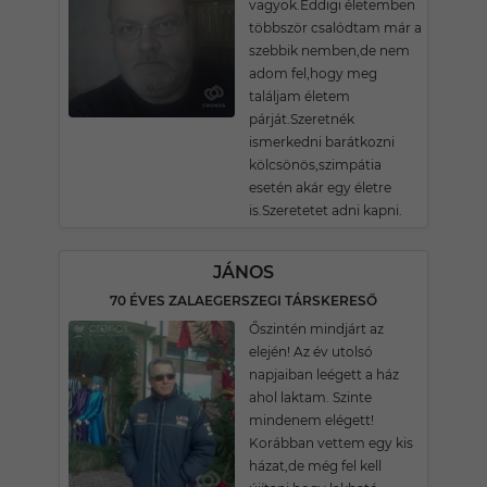
vagyok.Eddigi életemben
többször csalódtam már a
szebbik nemben,de nem
adom fel,hogy meg
találjam életem
párját.Szeretnék
ismerkedni barátkozni
kölcsönös,szimpátia
esetén akár egy életre
is.Szeretetet adni kapni.
JÁNOS
70 ÉVES ZALAEGERSZEGI TÁRSKERESŐ
Őszintén mindjárt az
elején! Az év utolsó
napjaiban leégett a ház
ahol laktam. Szinte
mindenem elégett!
Korábban vettem egy kis
házat,de még fel kell