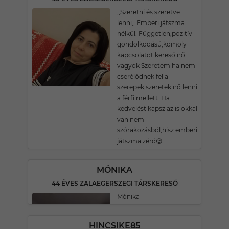
,,Szeretni és szeretve
lenni,, Emberi játszma
nélkül. Független,pozitív
gondolkodású,komoly
kapcsolatot kereső nő
vagyok Szeretem ha nem
cserélődnek fel a
szerepek,szeretek nő lenni
a férfi mellett. Ha
kedvelést kapsz az is okkal
van nem
szórakozásból,hisz emberi
játszma zéró😉
MÓNIKA
44 ÉVES ZALAEGERSZEGI TÁRSKERESŐ
Mónika
HINCSIKE85