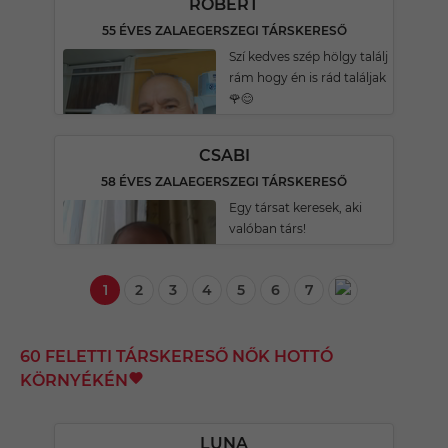
RÓBERT
55 ÉVES ZALAEGERSZEGI TÁRSKERESŐ
Szí kedves szép hölgy találj
rám hogy én is rád találjak
🌹😊
CSABI
58 ÉVES ZALAEGERSZEGI TÁRSKERESŐ
Egy társat keresek, aki
valóban társ!
1
2
3
4
5
6
7
60 FELETTI TÁRSKERESŐ NŐK HOTTÓ
KÖRNYÉKÉN
LUNA