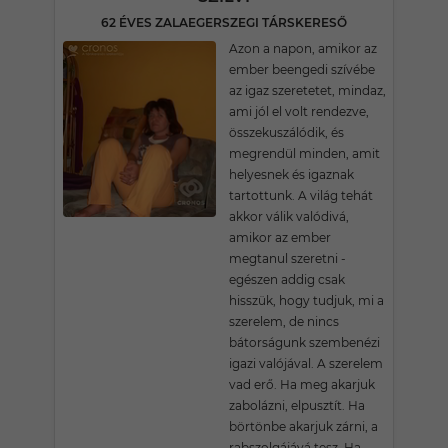
62 ÉVES ZALAEGERSZEGI TÁRSKERESŐ
Azon a napon, amikor az
ember beengedi szívébe
az igaz szeretetet, mindaz,
ami jól el volt rendezve,
összekuszálódik, és
megrendül minden, amit
helyesnek és igaznak
tartottunk. A világ tehát
akkor válik valódivá,
amikor az ember
megtanul szeretni -
egészen addig csak
hisszük, hogy tudjuk, mi a
szerelem, de nincs
bátorságunk szembenézi
igazi valójával. A szerelem
vad erő. Ha meg akarjuk
zabolázni, elpusztít. Ha
börtönbe akarjuk zárni, a
rabszolgájává tesz. Ha