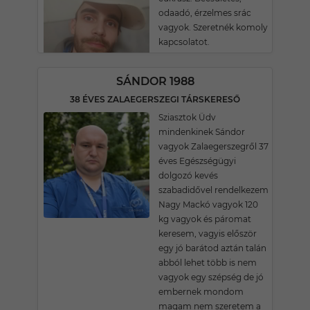
odaadó, érzelmes srác
vagyok. Szeretnék komoly
kapcsolatot.
SÁNDOR 1988
38 ÉVES ZALAEGERSZEGI TÁRSKERESŐ
Sziasztok Üdv
mindenkinek Sándor
vagyok Zalaegerszegről 37
éves Egészségügyi
dolgozó kevés
szabadidővel rendelkezem
Nagy Mackó vagyok 120
kg vagyok és páromat
keresem, vagyis először
egy jó barátod aztán talán
abból lehet több is nem
vagyok egy szépség de jó
embernek mondom
magam nem szeretem a