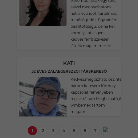
életemből, csak egy társ,
akivel megoszthatom
hátralevő időt, tartalmas,
minőségi időt. Egy vidám
beállítottságú, de ha kell
komoly, intelligens,
kedves férfit szívesen
látnék magam mellett.
KATI
52 ÉVES ZALAEGERSZEGI TÁRSKERESŐ
Kedves,megbizható,őszinte
párom keresem.Komoly
kapcsolat reményében
regisztráltam.Megbizható,őszinte
wmbernek tartom
magam.
1
2
3
4
5
6
7