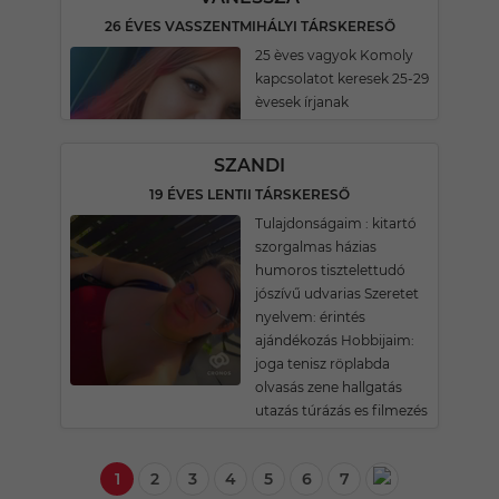
26 ÉVES VASSZENTMIHÁLYI TÁRSKERESŐ
25 èves vagyok Komoly
kapcsolatot keresek 25-29
èvesek írjanak
SZANDI
19 ÉVES LENTII TÁRSKERESŐ
Tulajdonságaim : kitartó
szorgalmas házias
humoros tisztelettudó
jószívű udvarias Szeretet
nyelvem: érintés
ajándékozás Hobbijaim:
joga tenisz röplabda
olvasás zene hallgatás
utazás túrázás es filmezés
1
2
3
4
5
6
7