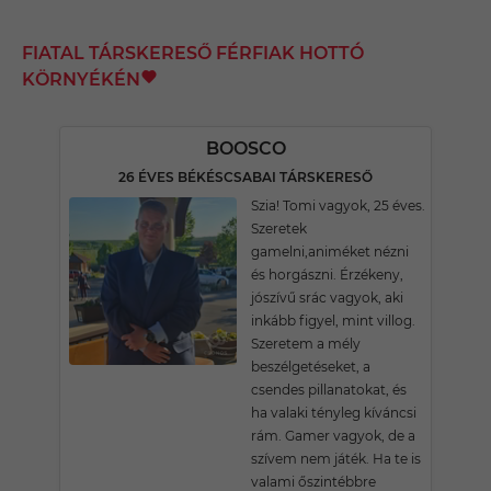
FIATAL TÁRSKERESŐ FÉRFIAK HOTTÓ
KÖRNYÉKÉN
BOOSCO
26 ÉVES BÉKÉSCSABAI TÁRSKERESŐ
Szia! Tomi vagyok, 25 éves.
Szeretek
gamelni,animéket nézni
és horgászni. Érzékeny,
jószívű srác vagyok, aki
inkább figyel, mint villog.
Szeretem a mély
beszélgetéseket, a
csendes pillanatokat, és
ha valaki tényleg kíváncsi
rám. Gamer vagyok, de a
szívem nem játék. Ha te is
valami őszintébbre