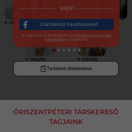
VAGY
ONLINE
ONLINE
ONLINE
ONLINE
Csatlakozz Facebookkal!
A regisztrációval elfogadod az
Általános Szerződési
Feltételek
ben foglaltakat.
ONLINE
ONLINE
Tartalom áttekintése
ŐRISZENTPÉTERI TÁRSKERESŐ
TAGJAINK