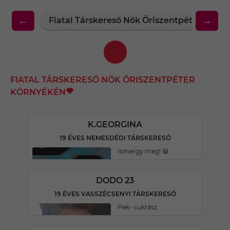
←
→
Fiatal Társkereső Nők Őriszentpéter Körn
FIATAL TÁRSKERESŐ NŐK ŐRISZENTPÉTER
KÖRNYÉKÉN
K.GEORGINA
19 ÉVES NEMESDÉDI TÁRSKERESŐ
Ismergy meg! 😃
DODO 23
19 ÉVES VASSZÉCSENYI TÁRSKERESŐ
Pek- cukrász