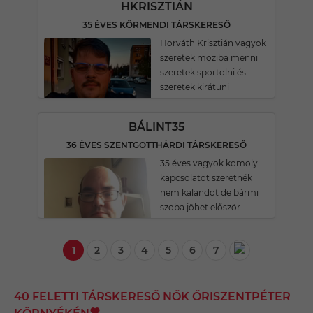
HKRISZTIÁN
35 ÉVES KÖRMENDI TÁRSKERESŐ
Horváth Krisztián vagyok
szeretek moziba menni
szeretek sportolni és
szeretek kirátuni
BÁLINT35
36 ÉVES SZENTGOTTHÁRDI TÁRSKERESŐ
35 éves vagyok komoly
kapcsolatot szeretnék
nem kalandot de bármi
szoba jöhet először
1
2
3
4
5
6
7
40 FELETTI TÁRSKERESŐ NŐK ŐRISZENTPÉTER