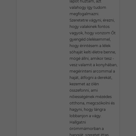
lapot húztam, azt
valahogy így tudom
megfogalmazni.
Szeretetre vágyni, érezni,
hogy valakinek fontos
vagyok, hogy vonzom Őt
gyengéd ölelésemmel,
hogy érintésem a lélek
sóhaját kelti életre benne,
mögé állni, amikor tesz -
vesz valamit a konyhában,
megérinteni arcommal a
haját, átfogni a derekát,
kezemet az ölén
összefonni, ami
nőiességének mézédes
otthona, megcsókolni és
hagyni, hogy lángra
lobbanjon a vágy.
Hallgatni
örömmámorban a
hangját, szeretet ittas