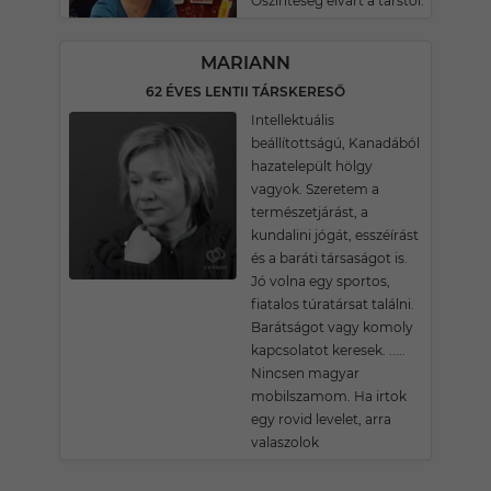
Őszinteség elvárt a társtól.
MARIANN
62 ÉVES LENTII TÁRSKERESŐ
Intellektuális
beállítottságú, Kanadából
hazatelepült hölgy
vagyok. Szeretem a
természetjárást, a
kundalini jógát, esszéírást
és a baráti társaságot is.
Jó volna egy sportos,
fiatalos túratársat találni.
Barátságot vagy komoly
kapcsolatot keresek. .....
Nincsen magyar
mobilszamom. Ha irtok
egy rovid levelet, arra
valaszolok