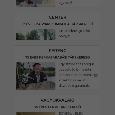
egyedül!!
CENTER
73 ÉVES MAGYARSZOMBATFAI TÁRSKERESŐ
ismerkeknék jo lelkü
hölgyel
FERENC
75 ÉVES KERKABARABÁSI TÁRSKERESŐ
Egy szexre éhes öregúr
vagyok. Jó lenne intim
kapcsolatot létesíteni egy
közeli hölggyel. A
diszkréció garantált.
VAGYOKVALAKI
75 ÉVES LENTII TÁRSKERESŐ
EGYEDÜL ÉLEK