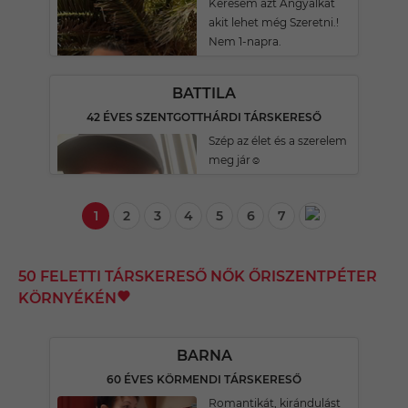
Keresem azt Angyalkát
akit lehet még Szeretni.!
Nem 1-napra.
BATTILA
42 ÉVES SZENTGOTTHÁRDI TÁRSKERESŐ
Szép az élet és a szerelem
meg jár☺️
1
2
3
4
5
6
7
50 FELETTI TÁRSKERESŐ NŐK ŐRISZENTPÉTER
KÖRNYÉKÉN
BARNA
60 ÉVES KÖRMENDI TÁRSKERESŐ
Romantikát, kirándulást