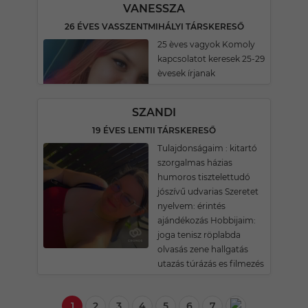
VANESSZA
26 ÉVES VASSZENTMIHÁLYI TÁRSKERESŐ
25 èves vagyok Komoly
kapcsolatot keresek 25-29
èvesek írjanak
SZANDI
19 ÉVES LENTII TÁRSKERESŐ
Tulajdonságaim : kitartó
szorgalmas házias
humoros tisztelettudó
jószívű udvarias Szeretet
nyelvem: érintés
ajándékozás Hobbijaim:
joga tenisz röplabda
olvasás zene hallgatás
utazás túrázás es filmezés
1
2
3
4
5
6
7