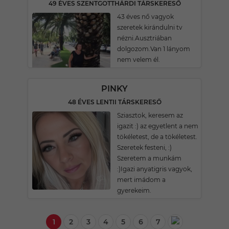
49 ÉVES SZENTGOTTHÁRDI TÁRSKERESŐ
43 éves nő vagyok
szeretek kirándulni tv
nézni.Ausztriában
dolgozom.Van 1 lányom
nem velem él.
PINKY
48 ÉVES LENTII TÁRSKERESŐ
Sziasztok, keresem az
igazit :) az egyetlent a nem
tökéletest, de a tökéletest.
Szeretek festeni, :)
Szeretem a munkám
:)Igazi anyatigris vagyok,
mert imádom a
gyerekeim.
1
2
3
4
5
6
7