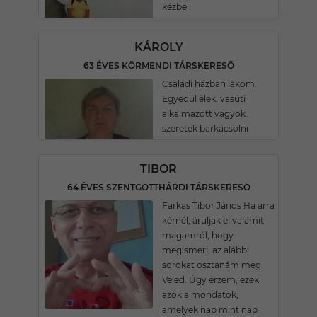
kézbe!!!
KÁROLY
63 ÉVES KÖRMENDI TÁRSKERESŐ
Családi házban lakom.
Egyedül èlek. vasúti
alkalmazott vagyok.
szeretek barkácsolni
TIBOR
64 ÉVES SZENTGOTTHÁRDI TÁRSKERESŐ
Farkas Tibor János Ha arra
kérnél, áruljak el valamit
magamról, hogy
megismerj, az alábbi
sorokat osztanám meg
Veled. Úgy érzem, ezek
azok a mondatok,
amelyek nap mint nap