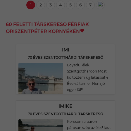
1
2
3
4
5
6
7
60 FELETTI TÁRSKERESŐ FÉRFIAK
ŐRISZENTPÉTER KÖRNYÉKÉN
IMI
70 ÉVES SZENTGOTTHÁRDI TÁRSKERESŐ
Egyedül élek.
Szentgotthárdon Most
költöztem ujj lakásba! 4
Éve váltam el! Nem jó
egyedül!!
IMIKE
70 ÉVES SZENTGOTTHÁRDI TÁRSKERESŐ
Keresem a párom !
párosan szép az élet! kéz a