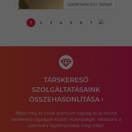
SZERETNÉK EGY TÁRSAT
1
2
3
4
5
6
7
TÁRSKERESŐ
SZOLGÁLTATÁSAINK
ÖSSZEHASONLÍTÁSA ›
Nézd meg az irodai prémium tagság és az online
társkereső tagságok közötti különbséget. Válaszd ki a
számodra legelőnyösebb megoldást!