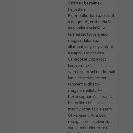
őszintén beszélnek
helyettem.
Elgondolkodom az életről,
a dolgokról, emberekről
és a "véletlenekről”. A
természet törvényeiről,
megcsodálom az
állatokat, egy-egy virágot,
a Napot, Holdat és a
Csillagokat. Azt a Nőt
keresem, akit
szeretetemmel boldognak
látva, tisztelve, emberi
társként tudhatok
magam mellett. Aki
biztonságban érzi magát,
ha mellém bújik, akit
megnyugtat az ölelésem.
Őt keresem. Ami belül
mozgat, ami a szívemben
van, amiért életemre új