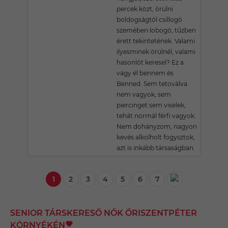
percek közt, örülni
boldogságtól csillogó
szemében lobogó, tűzben
érett tekintetének. Valami
ilyesminek örülnél, valami
hasonlót keresel? Ez a
vágy él bennem és
Benned. Sem tetoválva
nem vagyok, sem
piercinget sem viselek,
tehát normál férfi vagyok.
Nem dohányzom, nagyon
kevés alkolholt fogysztok,
azt is inkább társaságban.
1
2
3
4
5
6
7
SENIOR TÁRSKERESŐ NŐK ŐRISZENTPÉTER
KÖRNYÉKÉN