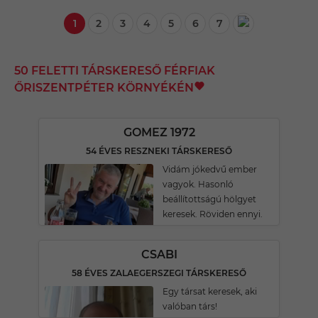
1
2
3
4
5
6
7
50 FELETTI TÁRSKERESŐ FÉRFIAK
ŐRISZENTPÉTER KÖRNYÉKÉN
GOMEZ 1972
54 ÉVES RESZNEKI TÁRSKERESŐ
Vidám jókedvű ember
vagyok. Hasonló
beállítottságú hölgyet
keresek. Röviden ennyi.
CSABI
58 ÉVES ZALAEGERSZEGI TÁRSKERESŐ
Egy társat keresek, aki
valóban társ!