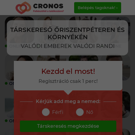
Belépés tagoknak! ›
TÁRSKERESŐ ŐRISZENTPÉTEREN ÉS
KÖRNYÉKÉN
VALÓDI EMBEREK VALÓDI RANDI
ONLINE
ONLINE
ONLINE
ONLINE
Kezdd el most!
Regisztráció csak 1 perc!
ONLINE
ONLINE
ONLINE
ONLINE
Kérjük add meg a nemed:
Férfi
Nő
ONLINE
ONLINE
ONLINE
ONLINE
Társkeresés megkezdése