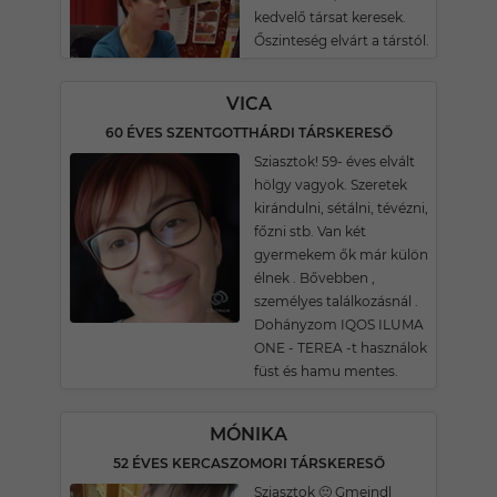
kedvelő társat keresek.
Őszinteség elvárt a társtól.
VICA
60 ÉVES SZENTGOTTHÁRDI TÁRSKERESŐ
Sziasztok! 59- éves elvált
hölgy vagyok. Szeretek
kirándulni, sétálni, tévézni,
főzni stb. Van két
gyermekem ők már külön
élnek . Bővebben ,
személyes találkozásnál .
Dohányzom IQOS ILUMA
ONE - TEREA -t használok
füst és hamu mentes.
MÓNIKA
52 ÉVES KERCASZOMORI TÁRSKERESŐ
Sziasztok 🙂 Gmeindl