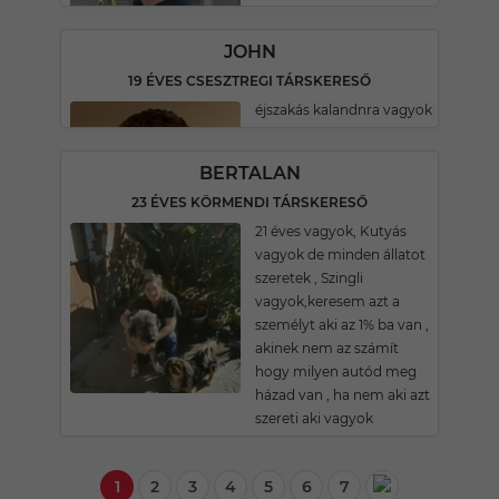
JOHN
19 ÉVES CSESZTREGI TÁRSKERESŐ
éjszakás kalandnra vagyok
BERTALAN
23 ÉVES KÖRMENDI TÁRSKERESŐ
21 éves vagyok, Kutyás
vagyok de minden állatot
szeretek , Szingli
vagyok,keresem azt a
személyt aki az 1% ba van ,
akinek nem az számít
hogy milyen autód meg
házad van , ha nem aki azt
szereti aki vagyok
1
2
3
4
5
6
7