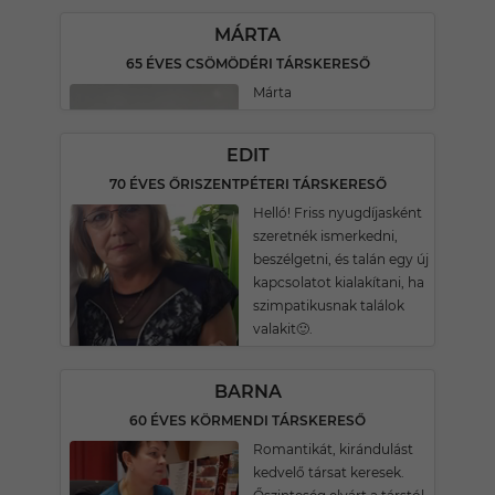
MÁRTA
65 ÉVES CSÖMÖDÉRI TÁRSKERESŐ
Márta
EDIT
70 ÉVES ŐRISZENTPÉTERI TÁRSKERESŐ
Helló! Friss nyugdíjasként
szeretnék ismerkedni,
beszélgetni, és talán egy új
kapcsolatot kialakítani, ha
szimpatikusnak találok
valakit🙂.
BARNA
60 ÉVES KÖRMENDI TÁRSKERESŐ
Romantikát, kirándulást
kedvelő társat keresek.