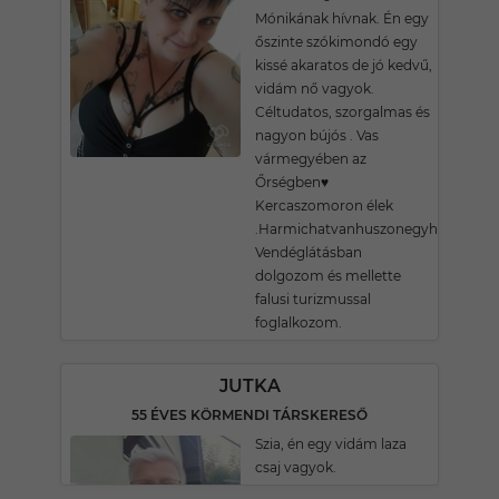
Mónikának hívnak. Én egy
őszinte szókimondó egy
kissé akaratos de jó kedvű,
vidám nő vagyok.
Céltudatos, szorgalmas és
nagyon bújós . Vas
vármegyében az
Őrségben♥️
Kercaszomoron élek
.Harmichatvanhuszonegyhuszonegy
Vendéglátásban
dolgozom és mellette
falusi turizmussal
foglalkozom.
JUTKA
55 ÉVES KÖRMENDI TÁRSKERESŐ
Szia, én egy vidám laza
csaj vagyok.