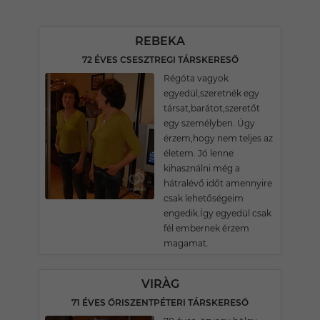
REBEKA
72 ÉVES CSESZTREGI TÁRSKERESŐ
Régóta vagyok
egyedül,szeretnék egy
társat,barátot,szeretőt
egy személyben. Úgy
érzem,hogy nem teljes az
életem. Jó lenne
kihasználni még a
hátralévő időt amennyire
csak lehetőségeim
engedik.Így egyedül csak
fél embernek érzem
magamat.
VIRÀG
71 ÉVES ŐRISZENTPÉTERI TÁRSKERESŐ