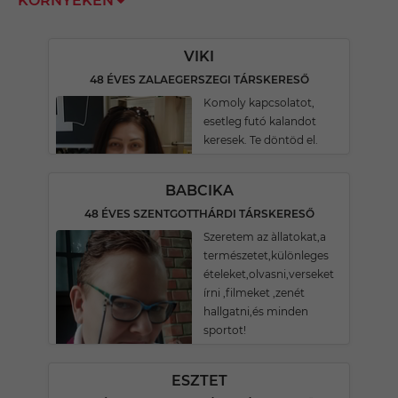
KÖRNYÉKÉN
VIKI
48 ÉVES ZALAEGERSZEGI TÁRSKERESŐ
Komoly kapcsolatot,
esetleg futó kalandot
keresek. Te döntöd el.
BABCIKA
48 ÉVES SZENTGOTTHÁRDI TÁRSKERESŐ
Szeretem az àllatokat,a
természetet,különleges
ételeket,olvasni,verseket
írni ,filmeket ,zenét
hallgatni,és minden
sportot!
ESZTET