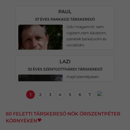
PAUL
57 ÉVES PANKASZI TÁRSKERESŐ
Üdv! magamról: nem
cigizem,nem kávézom,
szeretek barkácsolni és
viccelödni
LAZI
52 ÉVES SZENTGOTTHÁRDI TÁRSKERESŐ
majd személyesen
1
2
3
4
5
6
7
60 FELETTI TÁRSKERESŐ NŐK ŐRISZENTPÉTER
KÖRNYÉKÉN