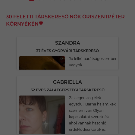
30 FELETTI TÁRSKERESŐ NŐK ŐRISZENTPÉTER
KÖRNYÉKÉN
SZANDRA
37 ÉVES GYŐRVÁRI TÁRSKERESŐ
Jó lelkű barátságos ember
vagyok
GABRIELLA
32 ÉVES ZALAEGERSZEGI TÁRSKERESŐ
Zalaegerszeg élek
egyedül. Barna hajam,kék
szemem van Olyan
kapcsolatot szeretnék
ahol vannak hasonló
érdeklődési körök is.