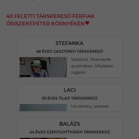
40 FELETTI TÁRSKERESŐ FÉRFIAK
ŐRISZENTPÉTER KÖRNYÉKÉN
STEFANKA
48 ÉVES GASZTONYI TÁRSKERESŐ
Sziasztok. Térkövezek
ausztriában. Álltalaban
ingázok
LACI
50 ÉVES TILAJI TÁRSKERESŐ
Hit,remény ,szeretet
BALÁZS
44 ÉVES SZENTGOTTHÁRDI TÁRSKERESŐ