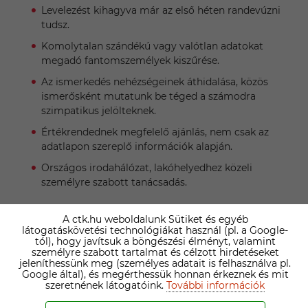
Levelezést kihagyva már az első héten randevúzni
tudsz.
Komolytalan szándékú vagy valótlan adatokat
megadó fantomszemélyek kiszűrése.
Az ismerkedés nehézségeinek áthidalása, közös
ismerősként mutatunk be téged a számodra
szimpatikus jelölteknek.
Értékrendednek megfelelő ajánlás, nem csak az
adatlapon szereplő információk alapján.
Országos irodahálózat, lakóhelyedhez közeli
személyre szabott tanácsadás.
Az Irodai Prémium tagság részletei »
A ctk.hu weboldalunk Sütiket és egyéb
látogatáskövetési technológiákat használ (pl. a Google-
tól), hogy javítsuk a böngészési élményt, valamint
személyre szabott tartalmat és célzott hirdetéseket
jeleníthessünk meg (személyes adatait is felhasználva pl.
Google által), és megérthessük honnan érkeznek és mit
szeretnének látogatóink.
TÁRSKERESŐ IRODÁINK ›
További információk