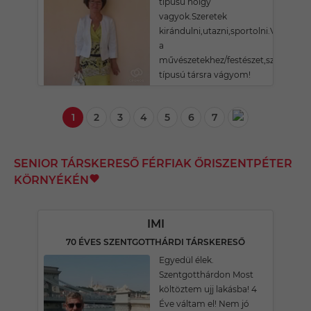
típusú hölgy
vagyok.Szeretek
kirándulni,utazni,sportolni.Vonzód
a
művészetekhez/festészet,színház,ze
típusú társra vágyom!
1
2
3
4
5
6
7
SENIOR TÁRSKERESŐ FÉRFIAK ŐRISZENTPÉTER
KÖRNYÉKÉN
IMI
70 ÉVES SZENTGOTTHÁRDI TÁRSKERESŐ
Egyedül élek.
Szentgotthárdon Most
költöztem ujj lakásba! 4
Éve váltam el! Nem jó