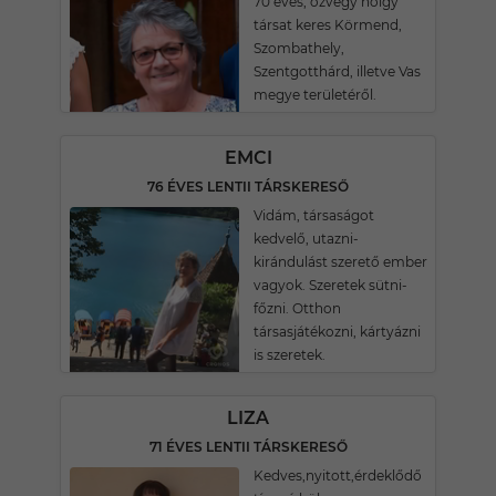
70 éves, özvegy hölgy
társat keres Körmend,
Szombathely,
Szentgotthárd, illetve Vas
megye területéről.
EMCI
76 ÉVES LENTII TÁRSKERESŐ
Vidám, társaságot
kedvelő, utazni-
kirándulást szerető ember
vagyok. Szeretek sütni-
főzni. Otthon
társasjátékozni, kártyázni
is szeretek.
LIZA
71 ÉVES LENTII TÁRSKERESŐ
Kedves,nyitott,érdeklődő