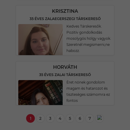
KRISZTINA
35 ÉVES ZALAEGERSZEGI TÁRSKERESŐ
Kedves Társkeresők.
Pozitív gondolkodás
mosolygós hölgy vagyok.
Szeretnél megismerni,ne
habozz.
HORVÁTH
35 ÉVES ZALAI TÁRSKERESŐ
Èret nönek gondolom
magam ès hatarozot és
tisztesèges számomra ez
fontos
1
2
3
4
5
6
7