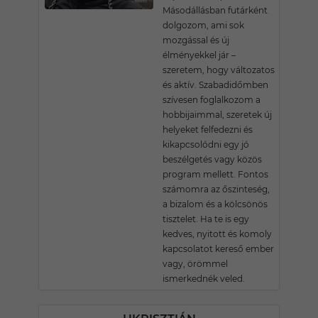
Másodállásban futárként
dolgozom, ami sok
mozgással és új
élményekkel jár –
szeretem, hogy változatos
és aktív. Szabadidőmben
szívesen foglalkozom a
hobbijaimmal, szeretek új
helyeket felfedezni és
kikapcsolódni egy jó
beszélgetés vagy közös
program mellett. Fontos
számomra az őszinteség,
a bizalom és a kölcsönös
tisztelet. Ha te is egy
kedves, nyitott és komoly
kapcsolatot kereső ember
vagy, örömmel
ismerkednék veled.