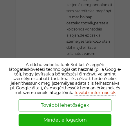
kelljen élnem,gondolom ti
sem szeretitek a magányt.
Én már holnap
összeköltöznék,persze a
kölcsönös vonzódás
alapján,de ez csak a
személyes találkozó után
dől majd el. Ezt a
pillanatot várom!
Keress,Hívj,és randizzunk
A ctk.hu weboldalunk Sütiket és egyéb
már holnap, vagy még
látogatáskövetési technológiákat használ (pl. a Google-
ma! Én
tól), hogy javítsuk a böngészési élményt, valamint
fiatalos,humoros,hűséges,dolgos,a
személyre szabott tartalmat és célzott hirdetéseket
jeleníthessünk meg (személyes adatait is felhasználva
nőt értékelő,és a női
pl. Google által), és megérthessük honnan érkeznek és
munkát is elismerő,belül
mit szeretnének látogatóink.
További információk
érzéki,és érzékeny férfi
vagyok,aki tud szeretni,és
További lehetőségek
megbecsülni.Találkozzunk,és
éljük le együtt boldogan
Mindet elfogadom
az életünket. Nem
szeretnék csak levelezni!