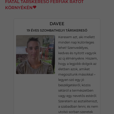
FIATAL TÁRSKERESŐ FÉRFIAK RÁTÓT
KÖRNYÉKÉN
DAVEE
19 ÉVES SZOMBATHELYI TÁRSKERESŐ
Keresem azt, aki mellett
minden nap különleges
lehet! Szenvedélyes,
kedves és nyitott vagyok
az új élményekre. Hiszem,
hogy a legjobb dolgok az
életben azok, amiket
megosztunk másokkal –
legyen szó egy jó
beszélgetésről, közös
sétáról a természetben
vagy egy nevetős estéről.
Szeretem az asztaliteniszt,
a szabadban lenni, és nem
utolsó sorban szeretek