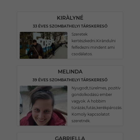
KIRÀLYNÉ
33 ÉVES SZOMBATHELYI TÁRSKERESŐ
Szeretek
kertészkedni.Kiràndulni
felfedezni mindent ami
csodálatos.
MELINDA
39 ÉVES SZOMBATHELYI TÁRSKERESŐ
Nyugodt,türelmes, pozitív
gondolkodású ember
vagyok. A hobbim
túrázás,futás,kerékpározás.
Komoly kapcsolatot
szeretnék.
GABRIELLA