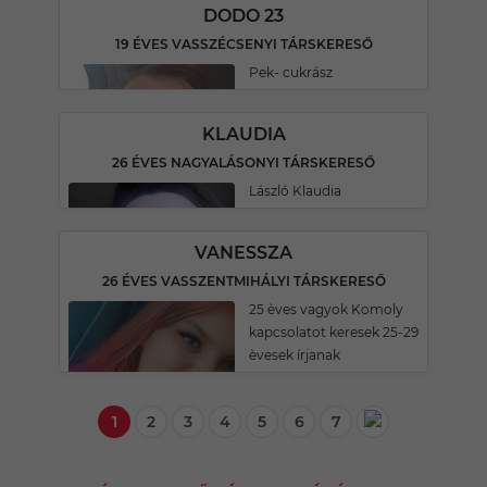
DODO 23
19 ÉVES VASSZÉCSENYI TÁRSKERESŐ
Pek- cukrász
KLAUDIA
26 ÉVES NAGYALÁSONYI TÁRSKERESŐ
László Klaudia
VANESSZA
26 ÉVES VASSZENTMIHÁLYI TÁRSKERESŐ
25 èves vagyok Komoly
kapcsolatot keresek 25-29
èvesek írjanak
1
2
3
4
5
6
7