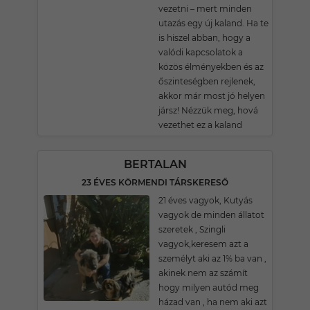
vezetni – mert minden
utazás egy új kaland. Ha te
is hiszel abban, hogy a
valódi kapcsolatok a
közös élményekben és az
őszinteségben rejlenek,
akkor már most jó helyen
jársz! Nézzük meg, hová
vezethet ez a kaland
BERTALAN
23 ÉVES KÖRMENDI TÁRSKERESŐ
21 éves vagyok, Kutyás
vagyok de minden állatot
szeretek , Szingli
vagyok,keresem azt a
személyt aki az 1% ba van ,
akinek nem az számít
hogy milyen autód meg
házad van , ha nem aki azt