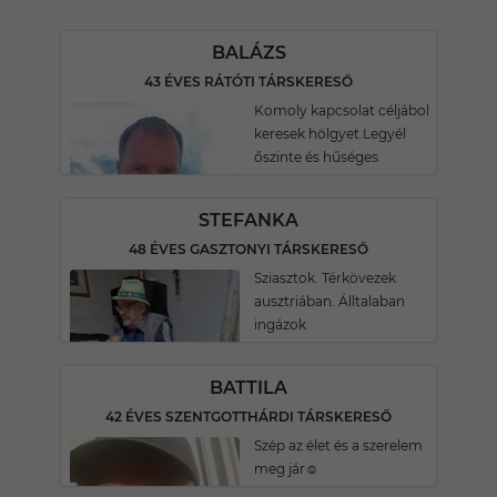
BALÁZS
43 ÉVES RÁTÓTI TÁRSKERESŐ
Komoly kapcsolat céljábol
keresek hölgyet.Legyél
őszinte és hűséges.
STEFANKA
48 ÉVES GASZTONYI TÁRSKERESŐ
Sziasztok. Térkövezek
ausztriában. Álltalaban
ingázok
BATTILA
42 ÉVES SZENTGOTTHÁRDI TÁRSKERESŐ
Szép az élet és a szerelem
meg jár☺️