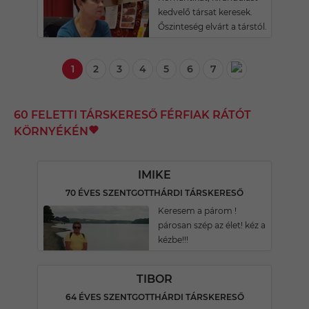
kedvelő társat keresek.
Őszinteség elvárt a társtól.
1
2
3
4
5
6
7
60 FELETTI TÁRSKERESŐ FÉRFIAK RÁTÓT
KÖRNYÉKÉN
IMIKE
70 ÉVES SZENTGOTTHÁRDI TÁRSKERESŐ
Keresem a párom !
párosan szép az élet! kéz a
kézbe!!!
TIBOR
64 ÉVES SZENTGOTTHÁRDI TÁRSKERESŐ