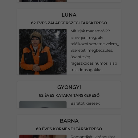
LUNA
62 ÉVES ZALAEGERSZEGI TÁRSKERESŐ
Mit irjak magamról??
ismerjen meg, aki
találkozni szeretne velem,,
Szeretet, megbecsülés,
öszinteség
ragaszkodás,humor, alap
tulajdonságokkal.
GYONGYI
62 ÉVES KATAFAI TÁRSKERESŐ
Barátot keresek
BARNA
60 ÉVES KÖRMENDI TÁRSKERESŐ
Romantikát, kirándulást