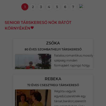
1
2
3
4
5
6
7
SENIOR TÁRSKERESŐ NŐK RÁTÓT
KÖRNYÉKÉN
ZSÓKA
80 ÉVES SZOMBATHELYI TÁRSKERESŐ
fiatalos,romantikus,mosolygós,a
szépség minden
formájáért rajongó hölgy
REBEKA
72 ÉVES CSESZTREGI TÁRSKERESŐ
Régóta vagyok
egyedül,szeretnék egy
társat,barátot,szeretőt