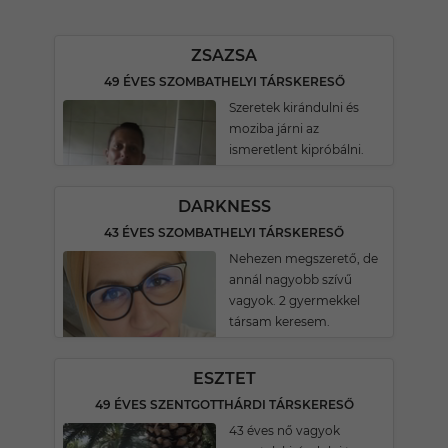
ZSAZSA
49 ÉVES SZOMBATHELYI TÁRSKERESŐ
Szeretek kirándulni és
moziba járni az
ismeretlent kipróbálni.
DARKNESS
43 ÉVES SZOMBATHELYI TÁRSKERESŐ
Nehezen megszerető, de
annál nagyobb szívű
vagyok. 2 gyermekkel
társam keresem.
ESZTET
49 ÉVES SZENTGOTTHÁRDI TÁRSKERESŐ
43 éves nő vagyok