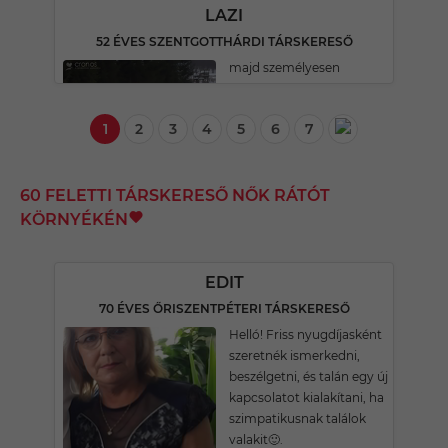
LAZI
52 ÉVES SZENTGOTTHÁRDI TÁRSKERESŐ
majd személyesen
1
2
3
4
5
6
7
60 FELETTI TÁRSKERESŐ NŐK RÁTÓT
KÖRNYÉKÉN
EDIT
70 ÉVES ŐRISZENTPÉTERI TÁRSKERESŐ
Helló! Friss nyugdíjasként
szeretnék ismerkedni,
beszélgetni, és talán egy új
kapcsolatot kialakítani, ha
szimpatikusnak találok
valakit🙂.