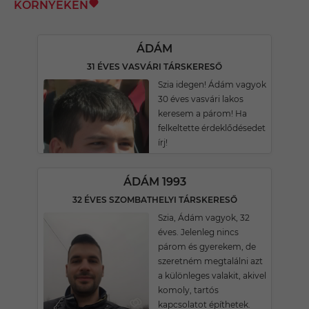
KÖRNYÉKÉN
ÁDÁM
31 ÉVES VASVÁRI TÁRSKERESŐ
Szia idegen! Ádám vagyok
30 éves vasvári lakos
keresem a párom! Ha
felkeltette érdeklődésedet
írj!
ÁDÁM 1993
32 ÉVES SZOMBATHELYI TÁRSKERESŐ
Szia, Ádám vagyok, 32
éves. Jelenleg nincs
párom és gyerekem, de
szeretném megtalálni azt
a különleges valakit, akivel
komoly, tartós
kapcsolatot építhetek.