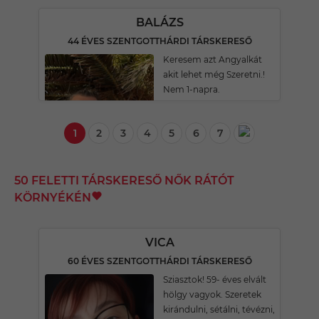
BALÁZS
44 ÉVES SZENTGOTTHÁRDI TÁRSKERESŐ
Keresem azt Angyalkát
akit lehet még Szeretni.!
Nem 1-napra.
1
2
3
4
5
6
7
50 FELETTI TÁRSKERESŐ NŐK RÁTÓT
KÖRNYÉKÉN
VICA
60 ÉVES SZENTGOTTHÁRDI TÁRSKERESŐ
Sziasztok! 59- éves elvált
hölgy vagyok. Szeretek
kirándulni, sétálni, tévézni,