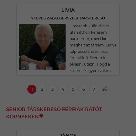
LIVIA
71 ÉVES ZALAEGERSZEGI TÁRSKERESŐ
Hosszabb külföldi élet
után itthon keresem
partnerem, mivel kint
meghalt az társam. Legyél
talpraesett, értelmes,
érdeklődő. Szeretek
olvasni, utazni. Fogd a
kezem, és gyere velem....
1
2
3
4
5
6
7
SENIOR TÁRSKERESŐ FÉRFIAK RÁTÓT
KÖRNYÉKÉN
JÁNOS