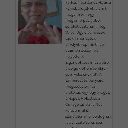
Farkas Tibor János Ha arra
kérnél, áruljak el valamit
magamról, hogy
megismerj, az alábbi
sorokat osztanám meg
Veled. Úgy érzem, ezek
azok a mondatok,
amelyek nap mint nap
őszintén beszélnek
helyettem.
Elgondolkodom az életről,
a dolgokról, emberekről
és a "véletlenekről”. A
természet törvényeiről,
megcsodálom az
állatokat, egy-egy virágot,
a Napot, Holdat és a
Csillagokat. Azt a Nőt
keresem, akit
szeretetemmel boldognak
látva, tisztelve, emberi