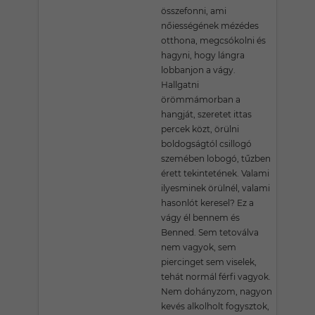
összefonni, ami
nőiességének mézédes
otthona, megcsókolni és
hagyni, hogy lángra
lobbanjon a vágy.
Hallgatni
örömmámorban a
hangját, szeretet ittas
percek közt, örülni
boldogságtól csillogó
szemében lobogó, tűzben
érett tekintetének. Valami
ilyesminek örülnél, valami
hasonlót keresel? Ez a
vágy él bennem és
Benned. Sem tetoválva
nem vagyok, sem
piercinget sem viselek,
tehát normál férfi vagyok.
Nem dohányzom, nagyon
kevés alkolholt fogysztok,