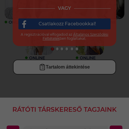
VAGY
ONLINE
ONLINE
ONLINE
ONLINE
Csatlakozz Facebookkal!
A regisztrációval elfogadod az
Általános Szerződési
Feltételek
ben foglaltakat.
ONLINE
ONLINE
Tartalom áttekintése
RÁTÓTI TÁRSKERESŐ TAGJAINK