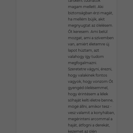
társként tudhatok
magam mellett. Aki
biztonságban érzi magát,
ha mellém bújik, akit
megnyugtat az ölelésem.
Őt keresem. Ami belül
mozgat, ami a szívemben
van, amiért életemre új
lapot húztam, azt
valahogy így tudom
megfogalmazni.
Szeretetre vágyni, érezni,
hogy valakinek fontos
vagyok, hogy vonzom Őt
gyengéd ölelésemmel,
hogy érintésem a lélek
sóhaját kelti életre benne,
mögé állni, amikor tesz -
vesz valamit a konyhában,
megérinteni arcommal a
haját, átfogni a derekát,
kezemet az ölén