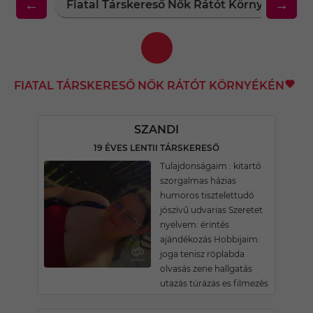
←
→
Fiatal Társkereső Nők Rátót Környékén
FIATAL TÁRSKERESŐ NŐK RÁTÓT KÖRNYÉKÉN
SZANDI
19 ÉVES LENTII TÁRSKERESŐ
Tulajdonságaim : kitartó
szorgalmas házias
humoros tisztelettudó
jószívű udvarias Szeretet
nyelvem: érintés
ajándékozás Hobbijaim:
joga tenisz röplabda
olvasás zene hallgatás
utazás túrázás es filmezés