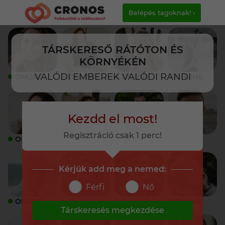
Belépés tagoknak! ›
TÁRSKERESŐ RÁTÓTON ÉS
KÖRNYÉKÉN
VALÓDI EMBEREK VALÓDI RANDI
ONLINE
ONLINE
ONLINE
ONLINE
Kezdd el most!
Regisztráció csak 1 perc!
ONLINE
ONLINE
ONLINE
ONLINE
Kérjük add meg a nemed:
Férfi
Nő
ONLINE
ONLINE
ONLINE
ONLINE
Társkeresés megkezdése