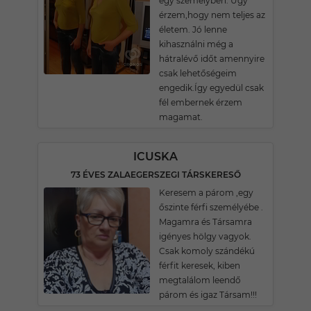
egy személyben. Úgy
érzem,hogy nem teljes az
életem. Jó lenne
kihasználni még a
hátralévő időt amennyire
csak lehetőségeim
engedik.Így egyedül csak
fél embernek érzem
magamat.
ICUSKA
73 ÉVES ZALAEGERSZEGI TÁRSKERESŐ
Keresem a párom ,egy
őszinte férfi személyébe .
Magamra és Társamra
igényes hölgy vagyok.
Csak komoly szándékú
férfit keresek, kiben
megtalálom leendő
párom és igaz Társam!!!