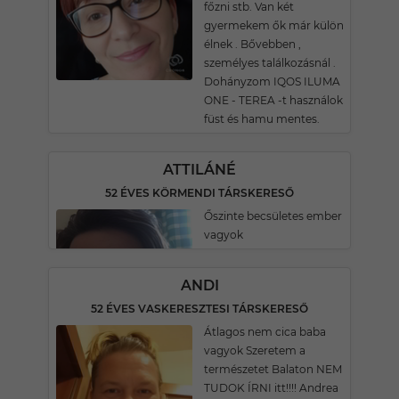
főzni stb. Van két
gyermekem ők már külön
élnek . Bővebben ,
személyes találkozásnál .
Dohányzom IQOS ILUMA
ONE - TEREA -t használok
füst és hamu mentes.
ATTILÁNÉ
52 ÉVES KÖRMENDI TÁRSKERESŐ
Őszinte becsületes ember
vagyok
ANDI
52 ÉVES VASKERESZTESI TÁRSKERESŐ
Átlagos nem cica baba
vagyok Szeretem a
természetet Balaton NEM
TUDOK ÍRNI itt!!!! Andrea