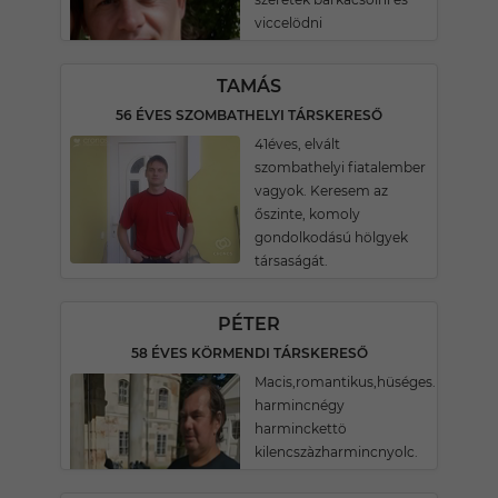
viccelödni
TAMÁS
56 ÉVES SZOMBATHELYI TÁRSKERESŐ
41éves, elvált
szombathelyi fiatalember
vagyok. Keresem az
őszinte, komoly
gondolkodású hölgyek
társaságát.
PÉTER
58 ÉVES KÖRMENDI TÁRSKERESŐ
Macis,romantikus,hüséges.Hetven
harmincnégy
harminckettö
kilencszàzharmincnyolc.