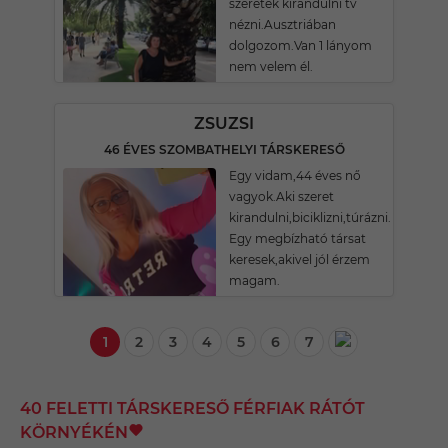
szeretek kirándulni tv
nézni.Ausztriában
dolgozom.Van 1 lányom
nem velem él.
ZSUZSI
46 ÉVES SZOMBATHELYI TÁRSKERESŐ
Egy vidam,44 éves nő
vagyok.Aki szeret
kirandulni,biciklizni,túrázni.
Egy megbízható társat
keresek,akivel jól érzem
magam.
1
2
3
4
5
6
7
40 FELETTI TÁRSKERESŐ FÉRFIAK RÁTÓT
KÖRNYÉKÉN