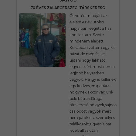
70 ÉVES ZALAEGERSZEGI TÁRSKERESŐ
Őszintén mindjárt az
elején! Az év utolsó
napjaiban leégett a ház
ahol laktam. Szinte
mindenem elégett!
Korábban vettem egy kis
házat,de még fel kell
újítani hogy lakható
legyen,ezért most nem a
legjobb helyzetben
vagyok. Ha így is kellenék
egy kedves,empatikus
hölgynek,akkor vágjunk
bele bátran.Drága
társkereső hölgyek,sajnos
csalódott vagyok mert
nem jutok el a személyes
találkozóig,ugyanis pár
levélváltás után