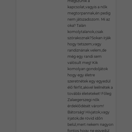
megszűnik a
kapcsolat,vagyis a nők
megtorpannak,én pedig
nem játszadozom. Mi az
oka? Talán
komolytalanok,csak
szórakoznak?Sokan írják
hogy tetszem,vagy
randiznának velem,de
még egy randi sem
valósult meg! Kik
komolyan gondoljátok
hogy egy életre
szeretnétek egy egyedül
élő férfit,akivel leélnétek a
további életeteket! Főleg
Zalaegerszegi nők
érdeklődését várom!
Bátorság! Hívjatok,vagy
írjatok,de rövid időn
belül,mert nekem nagyon
fontos hogy ne egyedül