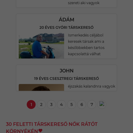
szereti aki vagyok
ÁDÁM
20 ÉVES GYŐRI TÁRSKERESŐ
Ismerkedés céljábol
keresek társak ami a
későbbiekben tartos
kapcsolattá válhat
JOHN
19 ÉVES CSESZTREGI TÁRSKERESŐ
éjszakás kalandnra vagyok
1
2
3
4
5
6
7
30 FELETTI TÁRSKERESŐ NŐK RÁTÓT
KÖRNYÉKÉN