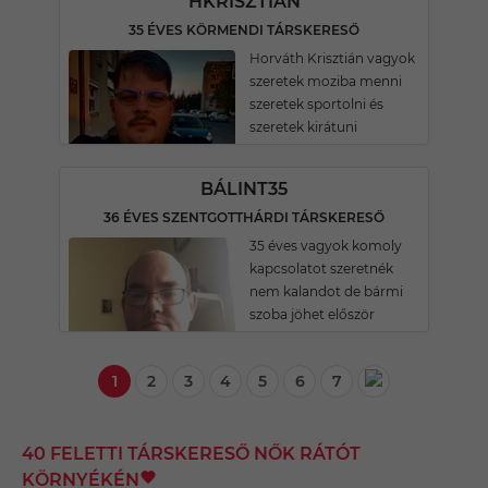
HKRISZTIÁN
35 ÉVES KÖRMENDI TÁRSKERESŐ
Horváth Krisztián vagyok
szeretek moziba menni
szeretek sportolni és
szeretek kirátuni
BÁLINT35
36 ÉVES SZENTGOTTHÁRDI TÁRSKERESŐ
35 éves vagyok komoly
kapcsolatot szeretnék
nem kalandot de bármi
szoba jöhet először
1
2
3
4
5
6
7
40 FELETTI TÁRSKERESŐ NŐK RÁTÓT
KÖRNYÉKÉN