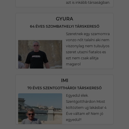
azt is inkább társaságban.
GYURA
64 ÉVES SZOMBATHELYI TÁRSKERESŐ
Szeretnek egy szamomra
vonzo nőt talalni aki nem
viszonylag nem tulsulyos
szeret utazni fiatalos es
ezt nem csak allitja
magarol
IMI
70 ÉVES SZENTGOTTHÁRDI TÁRSKERESŐ
Egyedül élek.
Szentgotthárdon Most
költöztem ujj lakásba! 4
Éve váltam el! Nem jó
egyedül!!