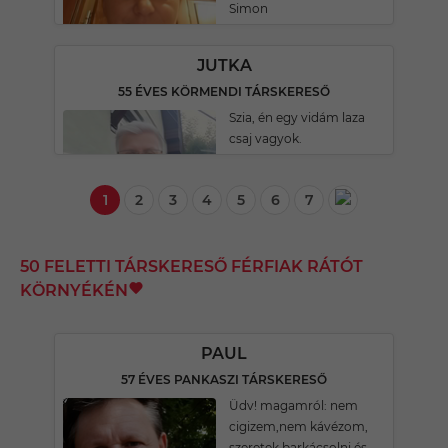
Simon
JUTKA
55 ÉVES KÖRMENDI TÁRSKERESŐ
Szia, én egy vidám laza
csaj vagyok.
1
2
3
4
5
6
7
50 FELETTI TÁRSKERESŐ FÉRFIAK RÁTÓT
KÖRNYÉKÉN
PAUL
57 ÉVES PANKASZI TÁRSKERESŐ
Üdv! magamról: nem
cigizem,nem kávézom,
szeretek barkácsolni és