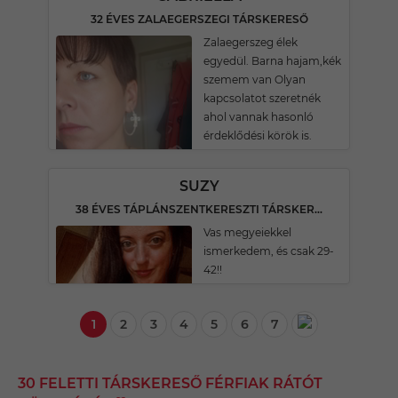
32 ÉVES ZALAEGERSZEGI TÁRSKERESŐ
Zalaegerszeg élek
egyedül. Barna hajam,kék
szemem van Olyan
kapcsolatot szeretnék
ahol vannak hasonló
érdeklődési körök is.
SUZY
38 ÉVES TÁPLÁNSZENTKERESZTI TÁRSKERESŐ
Vas megyeiekkel
ismerkedem, és csak 29-
42!!
1
2
3
4
5
6
7
30 FELETTI TÁRSKERESŐ FÉRFIAK RÁTÓT