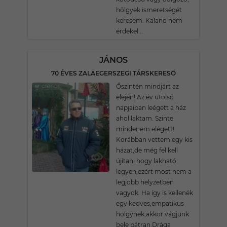
hőlgyek ismeretségét
keresem. Kaland nem
érdekel...
JÁNOS
70 ÉVES ZALAEGERSZEGI TÁRSKERESŐ
Őszintén mindjárt az
elején! Az év utolsó
napjaiban leégett a ház
ahol laktam. Szinte
mindenem elégett!
Korábban vettem egy kis
házat,de még fel kell
újítani hogy lakható
legyen,ezért most nem a
legjobb helyzetben
vagyok. Ha így is kellenék
egy kedves,empatikus
hölgynek,akkor vágjunk
bele bátran.Drága