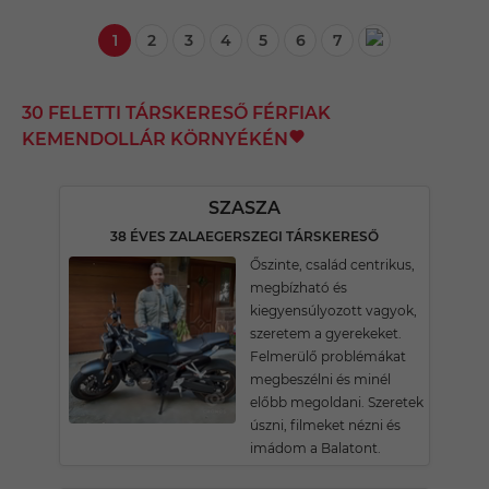
1
2
3
4
5
6
7
30 FELETTI TÁRSKERESŐ FÉRFIAK
KEMENDOLLÁR KÖRNYÉKÉN
SZASZA
38 ÉVES ZALAEGERSZEGI TÁRSKERESŐ
Őszinte, család centrikus,
megbízható és
kiegyensúlyozott vagyok,
szeretem a gyerekeket.
Felmerülő problémákat
megbeszélni és minél
előbb megoldani. Szeretek
úszni, filmeket nézni és
imádom a Balatont.