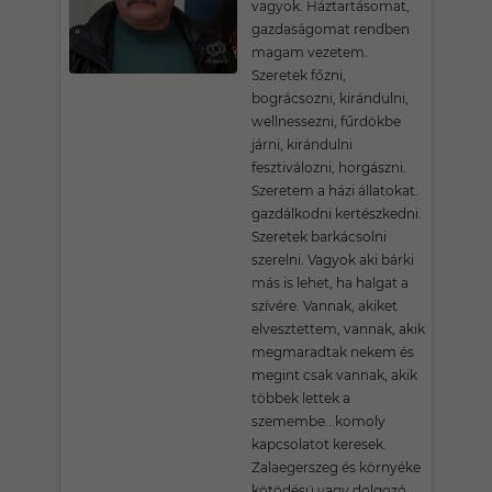
vagyok. Háztartásomat,
gazdaságomat rendben
magam vezetem.
Szeretek főzni,
bográcsozni, kirándulni,
wellnessezni, fűrdökbe
járni, kirándulni
fesztiválozni, horgászni.
Szeretem a házi állatokat.
gazdálkodni kertészkedni.
Szeretek barkácsolni
szerelni. Vagyok aki bárki
más is lehet, ha halgat a
szívére. Vannak, akiket
elvesztettem, vannak, akik
megmaradtak nekem és
megint csak vannak, akik
többek lettek a
szemembe...komoly
kapcsolatot keresek.
Zalaegerszeg és környéke
kötödésü vagy dolgozó,