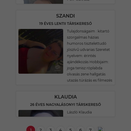
SZANDI
19 ÉVES LENTII TÁRSKERESŐ
Tulajdonságaim : kitartó
szorgalmas házias
humoros tisztelettudó
jószívű udvarias Szeretet
nyelvem: érintés
ajándékozás Hobbijaim:
joga tenisz röplabda
olvasás zene hallgatás
utazás túrázás es filmezés
KLAUDIA
26 ÉVES NAGYALÁSONYI TÁRSKERESŐ
László Klaudia
1
2
3
4
5
6
7