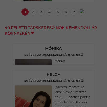
1
2
3
4
5
6
7
40 FELETTI TÁRSKERESŐ NŐK KEMENDOLLÁR
KÖRNYÉKÉN
MÓNIKA
44 ÉVES ZALAEGERSZEGI TÁRSKERESŐ
Mónika
HELGA
46 ÉVES ZALAEGERSZEGI TÁRSKERESŐ
,,Szeretni és szeretve
lenni,, Emberi játszma
nélkül. Független,pozitív
gondolkodású,komoly