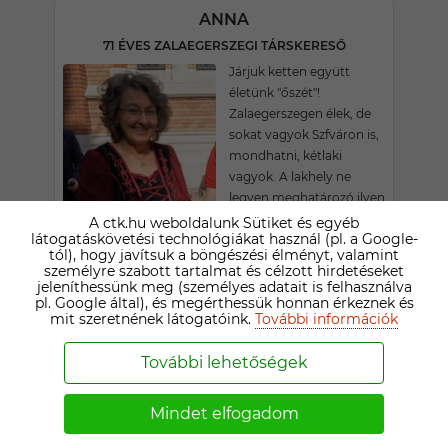
ANNA
71 ÉVES ZALAEGERSZEGI TÁRSKERESŐ
Járjuk ketten együtt
életünk "őszét"!
Zalaegerszegen élek, de
sokat vagyok Szfváron is,
mondhatni, kétlaki
vagyok. A lakhely ne
legyen meghatározó ilyen
fontos témában!! Teljesen
A ctk.hu weboldalunk Sütiket és egyéb
látogatáskövetési technológiákat használ (pl. a Google-
mindegy a lakhely!
tól), hogy javítsuk a böngészési élményt, valamint
Amúgy is nehéz a
személyre szabott tartalmat és célzott hirdetéseket
társtalálás. Kreatív, mobil,
jeleníthessünk meg (személyes adatait is felhasználva
pl. Google által), és megérthessük honnan érkeznek és
spontán is, ha kell,
mit szeretnének látogatóink.
További információk
valamint érdeklődő,
nyított, erkölcsi téren
További lehetőségek
konzervatív szemléletű,
hívő katolikus ember
vagyok, aki minden
Mindet elfogadom
szépre, jóra, értékesre