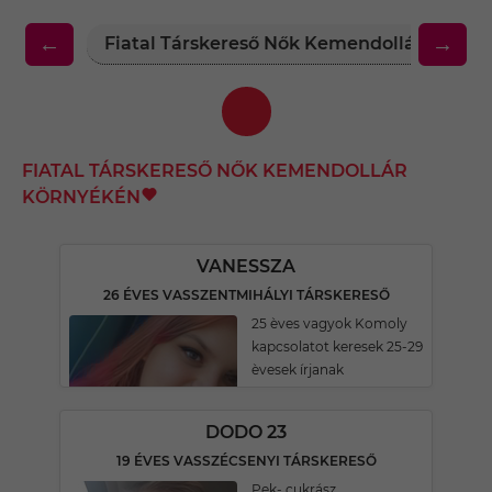
←
→
Fiatal Társkereső Nők Kemendollár Körny
FIATAL TÁRSKERESŐ NŐK KEMENDOLLÁR
KÖRNYÉKÉN
VANESSZA
26 ÉVES VASSZENTMIHÁLYI TÁRSKERESŐ
25 èves vagyok Komoly
kapcsolatot keresek 25-29
èvesek írjanak
DODO 23
19 ÉVES VASSZÉCSENYI TÁRSKERESŐ
Pek- cukrász