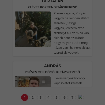
BERTALAN
23 ÉVES KÖRMENDI TÁRSKERESŐ
21 éves vagyok, Kutyás
vagyok de minden állatot
szeretek , Szingli
vagyok,keresem azt a
személyt aki az 1% ba van ,
akinek nem az számít
hogy milyen autód meg
házad van , ha nem aki azt
szereti aki vagyok
ANDRÁS
20 ÉVES CELLDÖMÖLKI TÁRSKERESŐ
19èves vagyok komoly
kapcsolatot keresek!
1
2
3
4
5
6
7