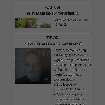
KARCSI
69 ÉVES KESZTHELYI TÁRSKERESŐ
Ismerkednék egy csinos
hölggyel.
TIBOR
62 ÉVES ZALAEGERSZEGI TÁRSKERESŐ
Kedves Hölgyek én egy
őszinte nyugodt ember
vagyok.Eddigi életemben
többször csalódtam már a
szebbik nemben,de nem
adom fel,hogy meg
találjam életem
párját.Szeretnék
ismerkedni barátkozni
kölcsönös,szimpátia
esetén akár egy életre
is.Szeretetet adni kapni.