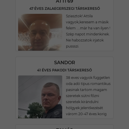
ATTI 69
47 ÉVES ZALAEGERSZEGI TÁRSKERESŐ
Sziasztok! Attila
vagyok,keresem a màsik
felem ....màr ha van ilyen !
Szèp napot mindenkinek.
Ne habozzatok irjatok
pussszi.
SANDOR
41 ÉVES PAKODI TÁRSKERESŐ
38 eves vagyok független
oda adó típus romantikus
pasinak tartom magam
szeretek sütni főzni
szeretek kirándulni
hölgyek jelentkezését
várom 20-47 éves korig