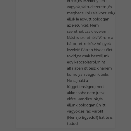
érzéki,és érzékeny férfi
vagyok,aki tud szeretni,és
megbecsülni.Találkozzunk,és
éljük le együtt boldogan
az életünket. Nem
szeretnék csak levelezni!
Mást is szeretnék! Várom a
bátor,tettre kész hölgyek
leveleit! Bátran hisz az élet
rövid,ne csak beszéljünk
egy kapcsolatról,mint
általában itt teszik,hanem
komolyan vágjunk bele.
Ne sajnáld a
függetlenséged,mert
akkor soha nem jutsz
előre. Randizzunk,és
éljünk boldogan.Én itt
vagyok,és rád várok!
(Nem jó Egyedül!) Ezt te is
tudod.