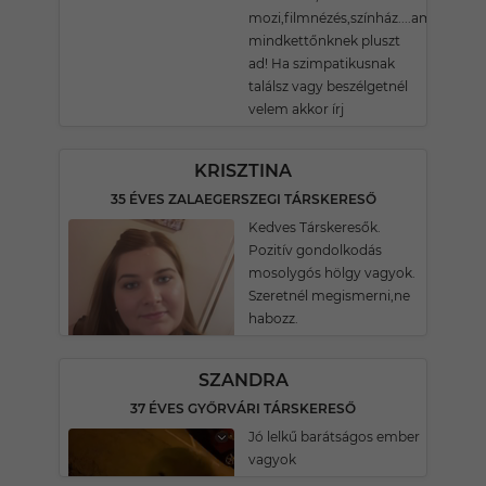
mozi,filmnézés,színház....ami
mindkettőnknek pluszt
ad! Ha szimpatikusnak
találsz vagy beszélgetnél
velem akkor írj
KRISZTINA
35 ÉVES ZALAEGERSZEGI TÁRSKERESŐ
Kedves Társkeresők.
Pozitív gondolkodás
mosolygós hölgy vagyok.
Szeretnél megismerni,ne
habozz.
SZANDRA
37 ÉVES GYŐRVÁRI TÁRSKERESŐ
Jó lelkű barátságos ember
vagyok