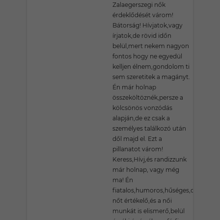
Zalaegerszegi nők
érdeklődését várom!
Bátorság! Hívjatok,vagy
írjatok,de rövid időn
belül,mert nekem nagyon
fontos hogy ne egyedül
kelljen élnem,gondolom ti
sem szeretitek a magányt.
Én már holnap
összeköltöznék,persze a
kölcsönös vonzódás
alapján,de ez csak a
személyes találkozó után
dől majd el. Ezt a
pillanatot várom!
Keress,Hívj,és randizzunk
már holnap, vagy még
ma! Én
fiatalos,humoros,hűséges,dolgos,a
nőt értékelő,és a női
munkát is elismerő,belül