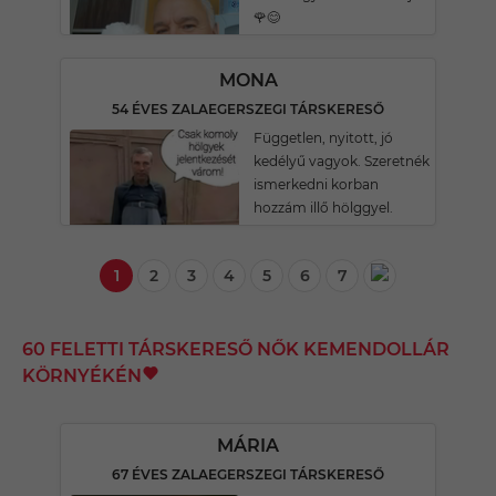
🌹😊
MONA
54 ÉVES ZALAEGERSZEGI TÁRSKERESŐ
Független, nyitott, jó
kedélyű vagyok. Szeretnék
ismerkedni korban
hozzám illő hölggyel.
1
2
3
4
5
6
7
60 FELETTI TÁRSKERESŐ NŐK KEMENDOLLÁR
KÖRNYÉKÉN
MÁRIA
67 ÉVES ZALAEGERSZEGI TÁRSKERESŐ