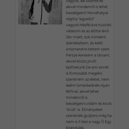
vagyok, aki őszinte és
akivel mindenről is lehet
beszélgetni! Mondhatjuk
régóta "egyedül"
vagyok.Másfél éve húzódó
válásom és az előtte lévő
2év miatt, sok mindent
átértékeltem, és kellő
önismeretre tettem szert.
Persze keresem a társam,
akivel közös jövőt
építhetünk.De ami ennél
is fontosabb megélni
szeretném az életet, nem
leélni! Ismerkednék olyan
férfival, akivel lehet
mindenről is
beszélgetni,vidám és kicsit
"őrült" is. Élményeket
szeretnék gyűjteni,még ha
nem is ő lesz a nagy Ő.Egy
kirándulás,