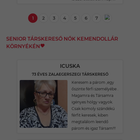
1
2
3
4
5
6
7
SENIOR TÁRSKERESŐ NŐK KEMENDOLLÁR
KÖRNYÉKÉN
ICUSKA
73 ÉVES ZALAEGERSZEGI TÁRSKERESŐ
Keresem a párom ,egy
őszinte férfi személyébe .
Magamra és Társamra
igényes hölgy vagyok.
Csak komoly szándékú
férfit keresek, kiben
megtalálom leendő
párom és igaz Társam!!!