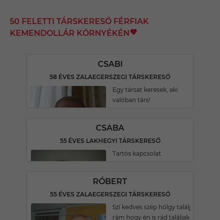
50 FELETTI TÁRSKERESŐ FÉRFIAK
KEMENDOLLÁR KÖRNYÉKÉN
CSABI
58 ÉVES ZALAEGERSZEGI TÁRSKERESŐ
Egy társat keresek, aki
valóban társ!
CSABA
55 ÉVES LAKHEGYI TÁRSKERESŐ
Tartós kapcsolat
RÓBERT
55 ÉVES ZALAEGERSZEGI TÁRSKERESŐ
Szí kedves szép hölgy találj
rám hogy én is rád találjak