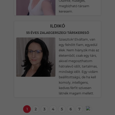
Öszinte, hüséges,
megbízható társam
keresem.
ILDIKÓ
55 ÉVES ZALAEGERSZEGI TÁRSKERESŐ
Sziasztok! Elváltam, van
egy felnőtt fiam, egyedül
élek. Nem hiányzik más az
életemből, csak egy társ,
akivel megoszthatom
hátralevő időt, tartalmas,
minőségi időt. Egy vidám
beállítottságú, de ha kell
komoly, intelligens,
kedves férfit szívesen
látnék magam mellett.
1
2
3
4
5
6
7