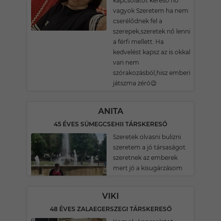
kapcsolatot kereső nő
vagyok Szeretem ha nem
cserélődnek fel a
szerepek,szeretek nő lenni
a férfi mellett. Ha
kedvelést kapsz az is okkal
van nem
szórakozásból,hisz emberi
játszma zéró😉
ANITA
45 ÉVES SÜMEGCSEHII TÁRSKERESŐ
Szeretek olvasni bulizni
szeretem a jó társaságot
szeretnek az emberek
mert jó a kisugárzásom
VIKI
48 ÉVES ZALAEGERSZEGI TÁRSKERESŐ