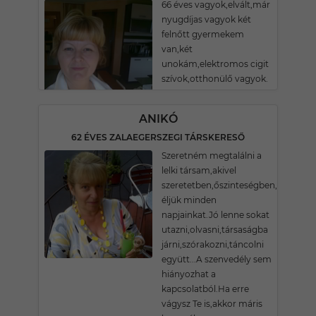
66 éves vagyok,elvált,már
nyugdíjas vagyok két
felnőtt gyermekem
van,két
unokám,elektromos cigit
szívok,otthonülő vagyok.
ANIKÓ
62 ÉVES ZALAEGERSZEGI TÁRSKERESŐ
Szeretném megtalálni a
lelki társam,akivel
szeretetben,őszinteségben,megért
éljük minden
napjainkat.Jó lenne sokat
utazni,olvasni,társaságba
járni,szórakozni,táncolni
együtt...A szenvedély sem
hiányozhat a
kapcsolatból.Ha erre
vágysz Te is,akkor máris