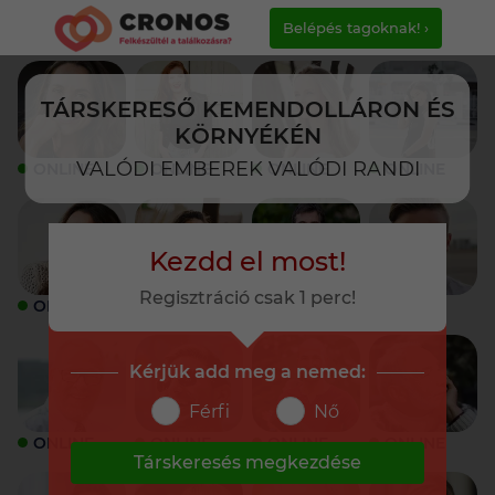
Belépés tagoknak! ›
TÁRSKERESŐ KEMENDOLLÁRON ÉS
KÖRNYÉKÉN
VALÓDI EMBEREK VALÓDI RANDI
ONLINE
ONLINE
ONLINE
ONLINE
Kezdd el most!
Regisztráció csak 1 perc!
ONLINE
ONLINE
ONLINE
ONLINE
Kérjük add meg a nemed:
Férfi
Nő
ONLINE
ONLINE
ONLINE
ONLINE
Társkeresés megkezdése