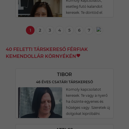
Komoly kapcsolatot,
esetleg futó kalandot
keresek. Te döntöd el.
1
2
3
4
5
6
7
40 FELETTI TÁRSKERESŐ FÉRFIAK
KEMENDOLLÁR KÖRNYÉKÉN
TIBOR
46 ÉVES CSATÁRI TÁRSKERESŐ
Komoly kapcsolatot
keresek. Te vagy a nyerő
ha őszinte egyenes és
hűséges vagy. Szeretek új
dolgokat kipróbálni.