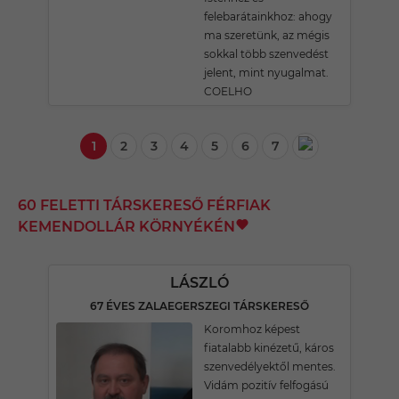
felebarátainkhoz: ahogy
ma szeretünk, az mégis
sokkal több szenvedést
jelent, mint nyugalmat.
COELHO
1
2
3
4
5
6
7
60 FELETTI TÁRSKERESŐ FÉRFIAK
KEMENDOLLÁR KÖRNYÉKÉN
LÁSZLÓ
67 ÉVES ZALAEGERSZEGI TÁRSKERESŐ
Koromhoz képest
fiatalabb kinézetű, káros
szenvedélyektől mentes.
Vidám pozitív felfogású