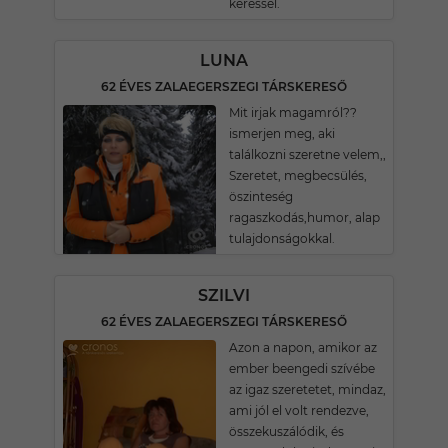
keressél.
LUNA
62 ÉVES ZALAEGERSZEGI TÁRSKERESŐ
Mit irjak magamról??
ismerjen meg, aki
találkozni szeretne velem,,
Szeretet, megbecsülés,
öszinteség
ragaszkodás,humor, alap
tulajdonságokkal.
SZILVI
62 ÉVES ZALAEGERSZEGI TÁRSKERESŐ
Azon a napon, amikor az
ember beengedi szívébe
az igaz szeretetet, mindaz,
ami jól el volt rendezve,
összekuszálódik, és