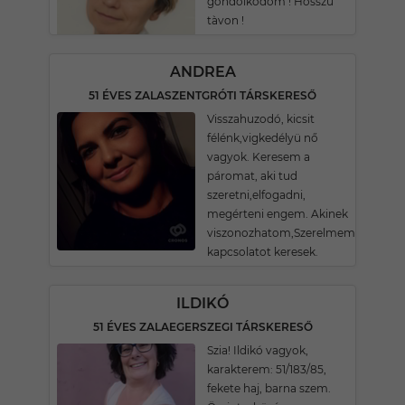
gondolkodom ! Hosszu
tàvon !
ANDREA
51 ÉVES ZALASZENTGRÓTI TÁRSKERESŐ
Visszahuzodó, kicsit
félénk,vigkedélyü nő
vagyok. Keresem a
páromat, aki tud
szeretni,elfogadni,
megérteni engem. Akinek
viszonozhatom,Szerelmemet.komol
kapcsolatot keresek.
ILDIKÓ
51 ÉVES ZALAEGERSZEGI TÁRSKERESŐ
Szia! Ildikó vagyok,
karakterem: 51/183/85,
fekete haj, barna szem.