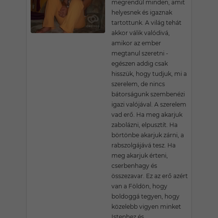
megrendül minden, amit
helyesnek és igaznak
tartottunk. A világ tehát
akkor válik valódivá,
amikor az ember
megtanul szeretni -
egészen addig csak
hisszük, hogy tudjuk, mi a
szerelem, de nincs
bátorságunk szembenézi
igazi valójával. A szerelem
vad erő. Ha meg akarjuk
zabolázni, elpusztít. Ha
börtönbe akarjuk zárni, a
rabszolgájává tesz. Ha
meg akarjuk érteni,
cserbenhagy és
összezavar. Ez az erő azért
van a Földön, hogy
boldoggá tegyen, hogy
közelebb vigyen minket
Istenhez és