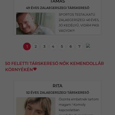
TAMÁS
49 ÉVES ZALAEGERSZEGI TÁRSKERESŐ
SPORTOS TESTALKATÚ
ZALAEGERSZEGI 46 ÉVES,
JÓ KEDÉLYŰ, VIDÁM PASI
VAGYOK!!!
1
2
3
4
5
6
7
50 FELETTI TÁRSKERESŐ NŐK KEMENDOLLÁR
KÖRNYÉKÉN
RITA
52 ÉVES ZALAEGERSZEGI TÁRSKERESŐ
Öszinte embetnek tartom
magam ! Komoly
kapcsolatban