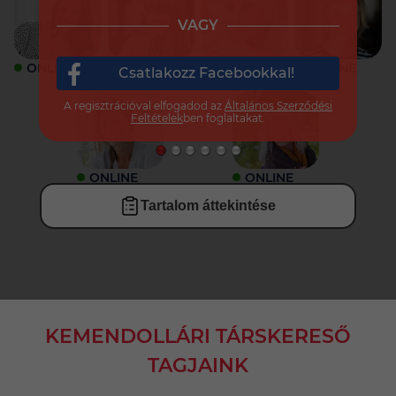
VAGY
ONLINE
ONLINE
ONLINE
ONLINE
Csatlakozz Facebookkal!
A regisztrációval elfogadod az
Általános Szerződési
Feltételek
ben foglaltakat.
ONLINE
ONLINE
Tartalom áttekintése
KEMENDOLLÁRI TÁRSKERESŐ
TAGJAINK