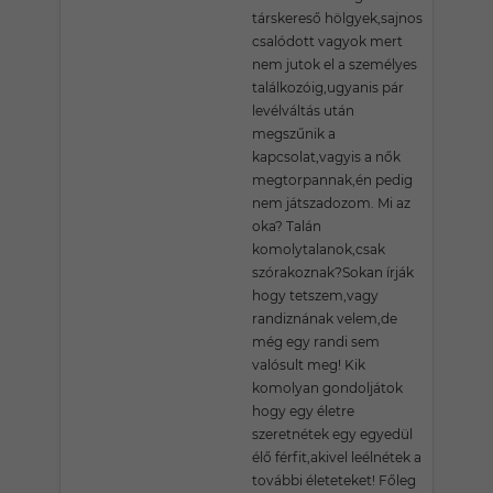
társkereső hölgyek,sajnos
csalódott vagyok mert
nem jutok el a személyes
találkozóig,ugyanis pár
levélváltás után
megszűnik a
kapcsolat,vagyis a nők
megtorpannak,én pedig
nem játszadozom. Mi az
oka? Talán
komolytalanok,csak
szórakoznak?Sokan írják
hogy tetszem,vagy
randiznának velem,de
még egy randi sem
valósult meg! Kik
komolyan gondoljátok
hogy egy életre
szeretnétek egy egyedül
élő férfit,akivel leélnétek a
további életeteket! Főleg