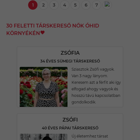
1
2
3
4
5
6
7
30 FELETTI TÁRSKERESŐ NŐK ÓHID
KÖRNYÉKÉN
ZSÓFIA
34 ÉVES SÜMEGI TÁRSKERESŐ
Sziasztok Zsófi vagyok.
Van 3 nagy lányom.
Keresem azt a férfit aki így
elfogad ahogy vagyok és
hosszú távú kapcsolatban
gondolkodik.
ZSÓFI
40 ÉVES PÁPAI TÁRSKERESŐ
Új életemhez társat