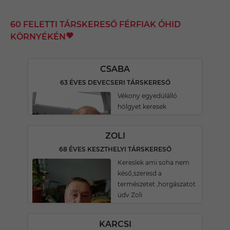
60 FELETTI TÁRSKERESŐ FÉRFIAK ÓHID
KÖRNYÉKÉN
CSABA
63 ÉVES DEVECSERI TÁRSKERESŐ
Vékony egyedülálló
hölgyet keresek
ZOLI
68 ÉVES KESZTHELYI TÁRSKERESŐ
Kereslek ami soha nem
késő,szeresd a
természetet ,horgászatot
üdv Zoli
KARCSI