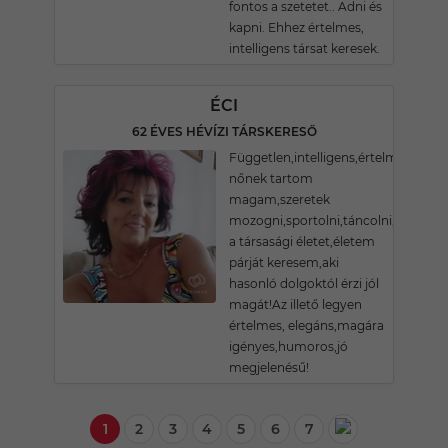
fontos a szetetet.. Adni és
kapni. Ehhez értelmes,
intelligens társat keresek.
ÉCI
62 ÉVES HÉVÍZI TÁRSKERESŐ
Független,intelligens,értelmes
nőnek tartom
magam,szeretek
mozogni,sportolni,táncolni,imádom
a társasági életet,életem
párját keresem,aki
hasonló dolgoktól érzi jól
magát!Az illető legyen
értelmes, elegáns,magára
igényes,humoros,jó
megjelenésű!
1
2
3
4
5
6
7