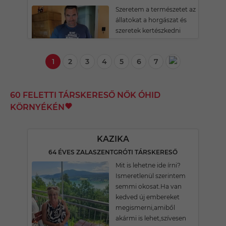
Szeretem a természetet az
állatokat a horgászat és
szeretek kertészkedni
1
2
3
4
5
6
7
60 FELETTI TÁRSKERESŐ NŐK ÓHID
KÖRNYÉKÉN
KAZIKA
64 ÉVES ZALASZENTGRÓTI TÁRSKERESŐ
Mit is lehetne ide írni?
Ismeretlenül szerintem
semmi okosat.Ha van
kedved új embereket
megismerni,amiből
akármi is lehet,szívesen