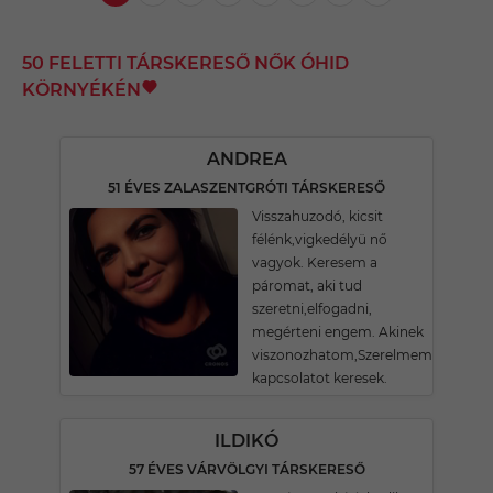
50 FELETTI TÁRSKERESŐ NŐK ÓHID
KÖRNYÉKÉN
ANDREA
51 ÉVES ZALASZENTGRÓTI TÁRSKERESŐ
Visszahuzodó, kicsit
félénk,vigkedélyü nő
vagyok. Keresem a
páromat, aki tud
szeretni,elfogadni,
megérteni engem. Akinek
viszonozhatom,Szerelmemet.komol
kapcsolatot keresek.
ILDIKÓ
57 ÉVES VÁRVÖLGYI TÁRSKERESŐ