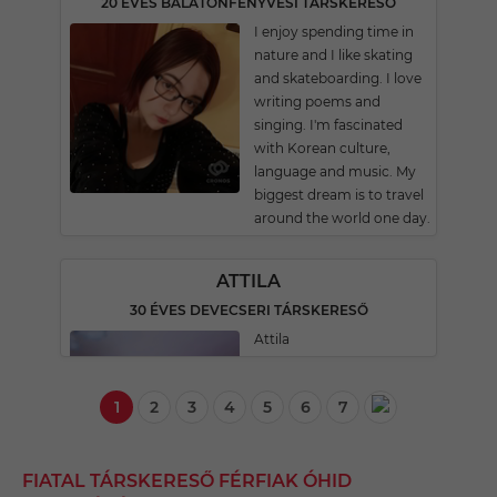
20 ÉVES BALATONFENYVESI TÁRSKERESŐ
I enjoy spending time in
nature and I like skating
and skateboarding. I love
writing poems and
singing. I'm fascinated
with Korean culture,
language and music. My
biggest dream is to travel
around the world one day.
ATTILA
30 ÉVES DEVECSERI TÁRSKERESŐ
Attila
1
2
3
4
5
6
7
FIATAL TÁRSKERESŐ FÉRFIAK ÓHID