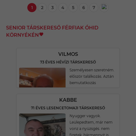
1
2
3
4
5
6
7
SENIOR TÁRSKERESŐ FÉRFIAK ÓHID
KÖRNYÉKÉN
VILMOS
73 ÉVES HÉVÍZI TÁRSKERESŐ
Személyesen szeretném.
először találkozás. Aztán
bemutatkozás
KABBE
71 ÉVES LESENCETOMAJI TÁRSKERESŐ
Nyugger vagyok.
Leülepedtem, már nem
vonz a nyüzsgés. nem
fizetek, bármennyit is