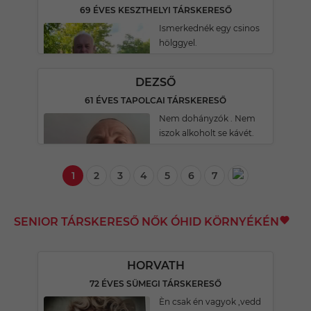
69 ÉVES KESZTHELYI TÁRSKERESŐ
Ismerkednék egy csinos
hölggyel.
DEZSŐ
61 ÉVES TAPOLCAI TÁRSKERESŐ
Nem dohányzók . Nem
iszok alkoholt se kávét.
1
2
3
4
5
6
7
SENIOR TÁRSKERESŐ NŐK ÓHID KÖRNYÉKÉN
HORVATH
72 ÉVES SÜMEGI TÁRSKERESŐ
Èn csak én vagyok ,vedd