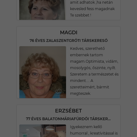
amit adhatok ,ha netán
kevesled fess magadnak
Te szebbet !
MAGDI
76 ÉVES ZALASZENTGRÓTI TÁRSKERESŐ
Kedves, szerethető
embernek tartom
magam.Optimista, vidám,
mosolygós, őszinte, nyílt.
Szeretem a természetet és
mindent.... A
szeretteimért, bármit
megteszek.
ERZSÉBET
77 ÉVES BALATONMÁRIAFÜRDŐI TÁRSKERESŐ
Igyekeznem kellő
humorral , kreatívitással is