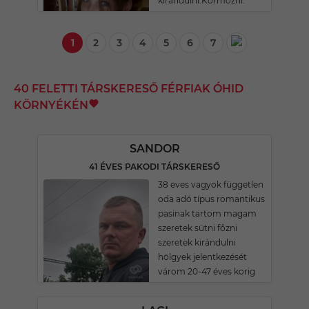
kiràndulni.Körmözni.
1
2
3
4
5
6
7
40 FELETTI TÁRSKERESŐ FÉRFIAK ÓHID
KÖRNYÉKÉN
SANDOR
41 ÉVES PAKODI TÁRSKERESŐ
38 eves vagyok független
oda adó típus romantikus
pasinak tartom magam
szeretek sütni főzni
szeretek kirándulni
hölgyek jelentkezését
várom 20-47 éves korig