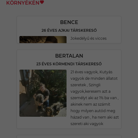
KÖRNYÉKÉN
BENCE
26 ÉVES AJKAI TÁRSKERESŐ
Jokedélyű és vicces
BERTALAN
23 ÉVES KÖRMENDI TÁRSKERESŐ
21 éves vagyok, Kutyás
vagyok de minden állatot
szeretek , Szingli
vagyok,keresem azt a
személyt aki az 1% ba van ,
akinek nem az számít
hogy milyen autód meg
házad van , ha nem aki azt
szereti aki vagyok