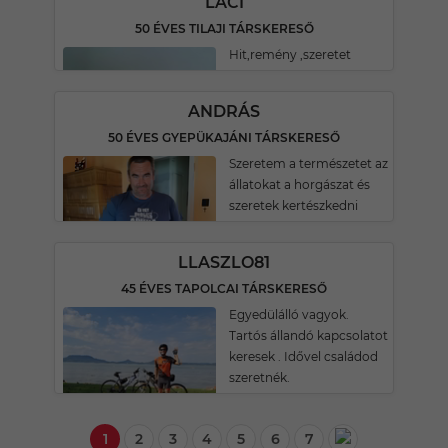
LACI
50 ÉVES TILAJI TÁRSKERESŐ
Hit,remény ,szeretet
ANDRÁS
50 ÉVES GYEPÜKAJÁNI TÁRSKERESŐ
Szeretem a természetet az
állatokat a horgászat és
szeretek kertészkedni
LLASZLO81
45 ÉVES TAPOLCAI TÁRSKERESŐ
Egyedülálló vagyok.
Tartós állandó kapcsolatot
keresek . Idővel családod
szeretnék.
1
2
3
4
5
6
7