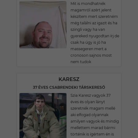
Mit is mondhatnék
magamról azért jelent
készítem mert szeretném
még találni az igazit és ha
szingli vagy ha van
gyereked nyugodtan írj de
csak ha úgy is jó ha
massegeren mert a
cronoson sajnos most
nem tudok
KARESZ
37 ÉVES CSABRENDEKI TÁRSKERESŐ
Szia Karesz vagyok 37
éves és olyan lányt
szeretnék magam mellé
aki elfogad olyannak
amilyen vagyok és mindig
mellettem marad bármi
történik is ígértem én is