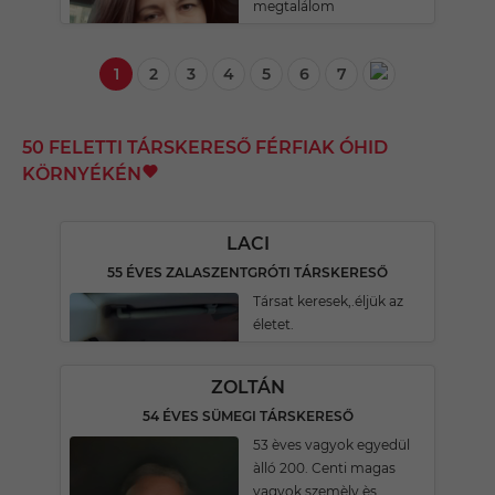
megtalálom
1
2
3
4
5
6
7
50 FELETTI TÁRSKERESŐ FÉRFIAK ÓHID
KÖRNYÉKÉN
LACI
55 ÉVES ZALASZENTGRÓTI TÁRSKERESŐ
Társat keresek,.éljük az
életet.
ZOLTÁN
54 ÉVES SÜMEGI TÁRSKERESŐ
53 èves vagyok egyedül
àlló 200. Centi magas
vagyok szemèly ès