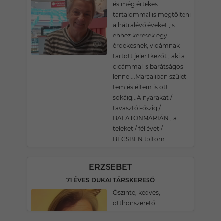
és még értékes
tartalommal is megtölteni
a hátralévő éveket , s
ehhez keresek egy
érdekesnek, vidámnak
tartott jelentkezőt , aki a
cicámmal is barátságos
lenne ...Marcaliban szület-
tem és éltem is ott
sokáig...A nyarakat /
tavasztól-őszig /
BALATONMÁRIÁN , a
teleket / fél évet /
BÉCSBEN töltöm .
ERZSEBET
71 ÉVES DUKAI TÁRSKERESŐ
Őszinte, kedves,
otthonszerető