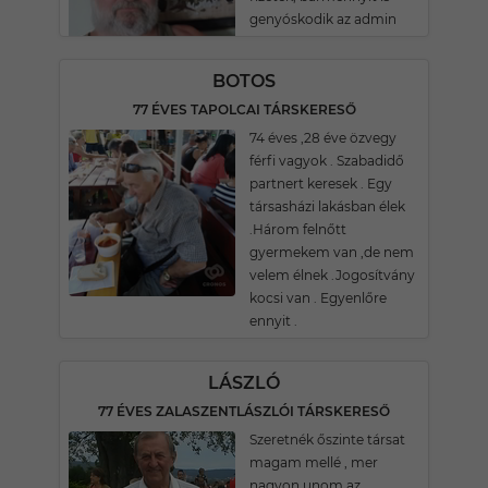
genyóskodik az admin
BOTOS
77 ÉVES TAPOLCAI TÁRSKERESŐ
74 éves ,28 éve özvegy
férfi vagyok . Szabadidő
partnert keresek . Egy
társasházi lakásban élek
.Három felnőtt
gyermekem van ,de nem
velem élnek .Jogosítvány
kocsi van . Egyenlőre
ennyit .
LÁSZLÓ
77 ÉVES ZALASZENTLÁSZLÓI TÁRSKERESŐ
Szeretnék őszinte társat
magam mellé , mer
nagyon unom az