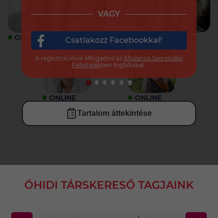
VAGY
ONLINE
ONLINE
ONLINE
ONLINE
Csatlakozz Facebookkal!
A regisztrációval elfogadod az
Általános Szerződési
Feltételek
ben foglaltakat.
ONLINE
ONLINE
Tartalom áttekintése
ÓHIDI TÁRSKERESŐ TAGJAINK