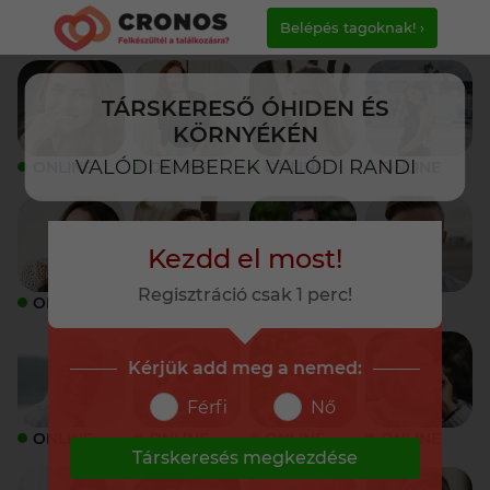
Belépés tagoknak! ›
TÁRSKERESŐ ÓHIDEN ÉS
KÖRNYÉKÉN
VALÓDI EMBEREK VALÓDI RANDI
ONLINE
ONLINE
ONLINE
ONLINE
Kezdd el most!
Regisztráció csak 1 perc!
ONLINE
ONLINE
ONLINE
ONLINE
Kérjük add meg a nemed:
Férfi
Nő
ONLINE
ONLINE
ONLINE
ONLINE
Társkeresés megkezdése