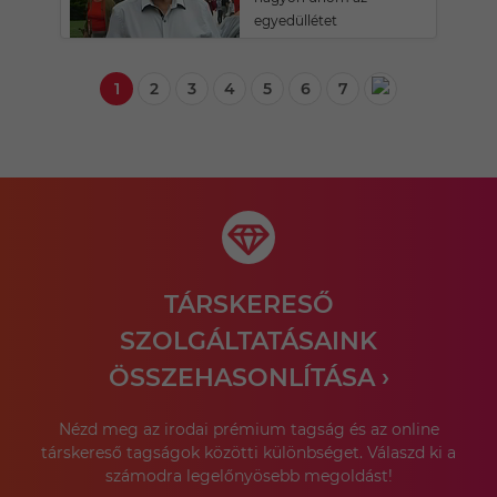
egyedüllétet
1
2
3
4
5
6
7
TÁRSKERESŐ
SZOLGÁLTATÁSAINK
ÖSSZEHASONLÍTÁSA ›
Nézd meg az irodai prémium tagság és az online
társkereső tagságok közötti különbséget. Válaszd ki a
számodra legelőnyösebb megoldást!