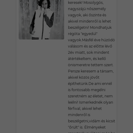
keresek! Mosolygós,
nagyszájú nőszemély
vagyok, aki őszinte és
akivel mindenről is lehet
beszélgetni! Mondhatjuk
régóta "egyedül"
vagyok.Másfél éve húzódó
válásom és az előtte lévő
2év miatt, sok mindent
átértékeltem, és kellő
önismeretre tettem szert.
Persze keresem a társam,
akivel közös jövőt
építhetünk.De ami ennél
is fontosabb megélni
szeretném az életet, nem
leélni! Ismerkednék olyan
férfival, akivel lehet
mindenről is
beszélgetni,vidám és kicsit
"őrült" is. Élményeket