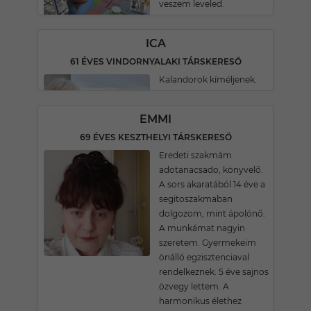
veszem leveled.
ICA
61 ÉVES VINDORNYALAKI TÁRSKERESŐ
Kalandorok kíméljenek.
EMMI
69 ÉVES KESZTHELYI TÁRSKERESŐ
Eredeti szakmám
adotanacsado, könyvelő.
A sors akaratából 14 éve a
segitoszakmaban
dolgozom, mint ápolónő.
A munkámat nagyin
szeretem. Gyermekeim
önálló egzisztenciaval
rendelkeznek. 5 éve sajnos
özvegy lettem. A
harmonikus élethez