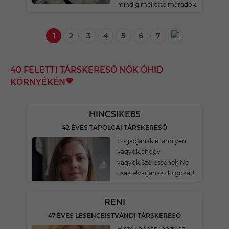
mindig mellette maradok.
1
2
3
4
5
6
7
40 FELETTI TÁRSKERESŐ NŐK ÓHID
KÖRNYÉKÉN
HINCSIKE85
42 ÉVES TAPOLCAI TÁRSKERESŐ
Fogadjanak el amilyen
vagyok,ahogy
vagyok.Szeressenek.Ne
csak elvàrjanak dolgokat!
RENI
47 ÉVES LESENCEISTVÁNDI TÁRSKERESŐ
Hiszek abban, hogy az