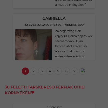
a közös élményeket.”
GABRIELLA
32 ÉVES ZALAEGERSZEGI TÁRSKERESŐ
Zalaegerszeg élek
egyedül. Barna hajam,kék
szemem van Olyan
kapcsolatot szeretnék
ahol vannak hasonló
érdeklődési körök is.
1
2
3
4
5
6
7
30 FELETTI TÁRSKERESŐ FÉRFIAK ÓHID
KÖRNYÉKÉN