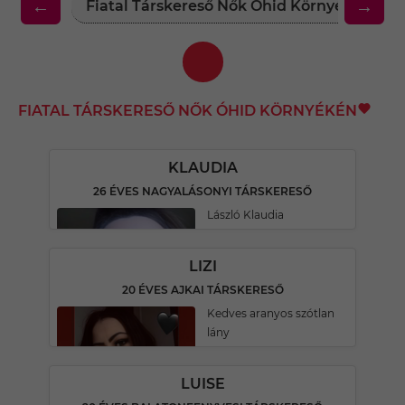
←
→
Fiatal Társkereső Nők Óhid Környékén
FIATAL TÁRSKERESŐ NŐK ÓHID KÖRNYÉKÉN
KLAUDIA
26 ÉVES NAGYALÁSONYI TÁRSKERESŐ
László Klaudia
LIZI
20 ÉVES AJKAI TÁRSKERESŐ
Kedves aranyos szótlan
lány
LUISE