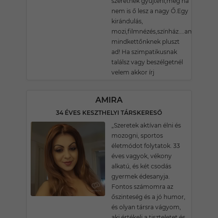
szeretnék gyűjteni,még ha
nem is ő lesz a nagy Ő.Egy
kirándulás,
mozi,filmnézés,színház....ami
mindkettőnknek pluszt
ad! Ha szimpatikusnak
találsz vagy beszélgetnél
velem akkor írj
AMIRA
34 ÉVES KESZTHELYI TÁRSKERESŐ
„Szeretek aktívan élni és
mozogni, sportos
életmódot folytatok. 33
éves vagyok, vékony
alkatú, és két csodás
gyermek édesanyja.
Fontos számomra az
őszinteség és a jó humor,
és olyan társra vágyom,
aki értékeli a tiszteletet és