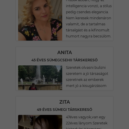
intelligencia vonzó, a stílus
pedig csendes elegancia.
Nem keresek mindenáron
valamit, de a tartalmas
társalgást és a kifinomult
humort nagyra becsülöm.
ANITA
45 ÉVES SÜMEGCSEHII TÁRSKERESŐ
Szeretek olvasni bulizni
szeretem a jó társaságot
szeretnek az emberek
mert jó a kisugárzásom
ZITA
49 ÉVES SÜMEGI TÁRSKERESŐ
47éves vagyok,van egy
22éves lànyom.Szeretek