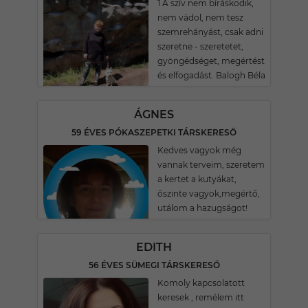
1 A szív nem bíráskodik,
nem vádol, nem tesz
szemrehányást, csak adni
szeretne - szeretetet,
gyöngédséget, megértést
és elfogadást. Balogh Béla
ÁGNES
59 ÉVES PÓKASZEPETKI TÁRSKERESŐ
Kedves vagyok még
vannak terveim, szeretem
a kertet a kutyákat,
őszinte vagyok,megértő,
utálom a hazugságot!
EDITH
56 ÉVES SÜMEGI TÁRSKERESŐ
Komoly kapcsolatott
keresek , remélem itt