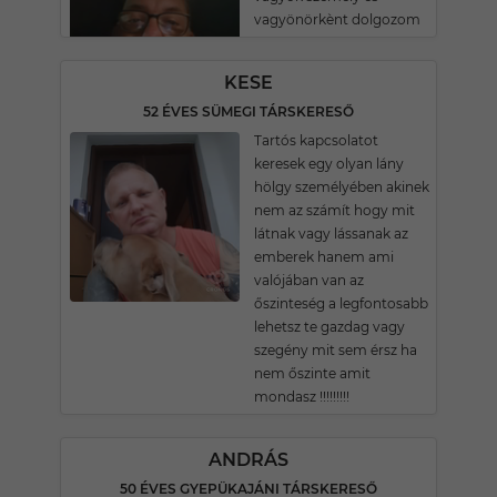
vagyönörkènt dolgozom
KESE
52 ÉVES SÜMEGI TÁRSKERESŐ
Tartós kapcsolatot
keresek egy olyan lány
hölgy személyében akinek
nem az számít hogy mit
látnak vagy lássanak az
emberek hanem ami
valójában van az
őszinteség a legfontosabb
lehetsz te gazdag vagy
szegény mit sem érsz ha
nem őszinte amit
mondasz !!!!!!!!!
ANDRÁS
50 ÉVES GYEPÜKAJÁNI TÁRSKERESŐ