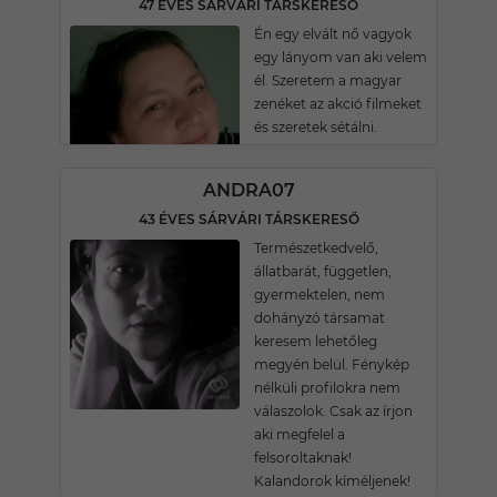
47 ÉVES SÁRVÁRI TÁRSKERESŐ
Én egy elvált nő vagyok
egy lányom van aki velem
él. Szeretem a magyar
zenéket az akció filmeket
és szeretek sétálni.
ANDRA07
43 ÉVES SÁRVÁRI TÁRSKERESŐ
Természetkedvelő,
állatbarát, független,
gyermektelen, nem
dohányzó társamat
keresem lehetőleg
megyén belül. Fénykép
nélküli profilokra nem
válaszolok. Csak az írjon
aki megfelel a
felsoroltaknak!
Kalandorok kíméljenek!