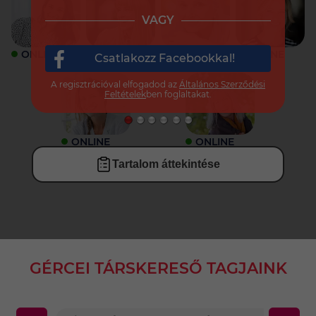
VAGY
ONLINE
ONLINE
ONLINE
ONLINE
Csatlakozz Facebookkal!
A regisztrációval elfogadod az
Általános Szerződési
Feltételek
ben foglaltakat.
ONLINE
ONLINE
Tartalom áttekintése
GÉRCEI TÁRSKERESŐ TAGJAINK