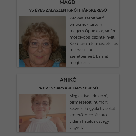
MAGDI
76 ÉVES ZALASZENTGRÓTI TÁRSKERESŐ
Kedves, szerethető
embernek tartom
magam.Optimista, vidám,
mosolygós, őszinte, nyílt.
Szeretem a természetet és
mindent.... A
szeretteimért, bármit
megteszek.
ANIKÓ
74 ÉVES SÁRVÁRI TÁRSKERESŐ
Még aktívan dolgozó,
természetet ,humort
kedvelő,hegyeket vizeket
szerető, megbízható
vidám fiatalos özvegy
vagyok!