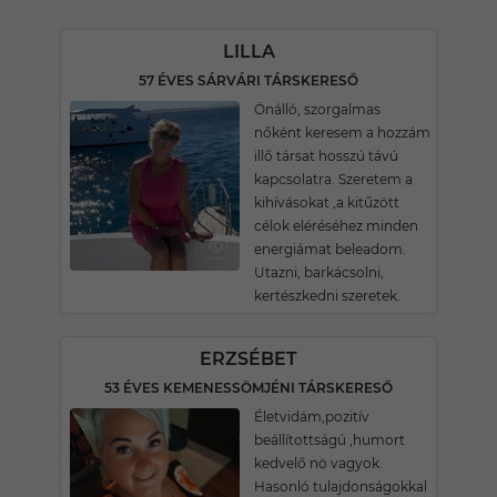
LILLA
57 ÉVES SÁRVÁRI TÁRSKERESŐ
Önálló, szorgalmas
nőként keresem a hozzám
illő társat hosszú távú
kapcsolatra. Szeretem a
kihívásokat ,a kitűzött
célok eléréséhez minden
energiámat beleadom.
Utazni, barkácsolni,
kertészkedni szeretek.
ERZSÉBET
53 ÉVES KEMENESSÖMJÉNI TÁRSKERESŐ
Életvidám,pozitív
beállítottságú ,humort
kedvelő nö vagyok.
Hasonló tulajdonságokkal