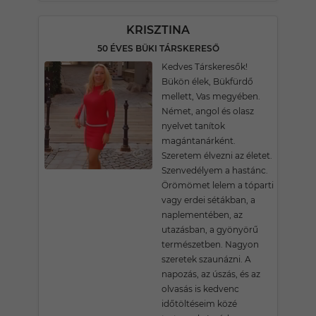
KRISZTINA
50 ÉVES BÜKI TÁRSKERESŐ
Kedves Társkeresők!
Bükön élek, Bükfürdő
mellett, Vas megyében.
Német, angol és olasz
nyelvet tanítok
magántanárként.
Szeretem élvezni az életet.
Szenvedélyem a hastánc.
Örömömet lelem a tóparti
vagy erdei sétákban, a
naplementében, az
utazásban, a gyönyörű
természetben. Nagyon
szeretek szaunázni. A
napozás, az úszás, és az
olvasás is kedvenc
időtöltéseim közé