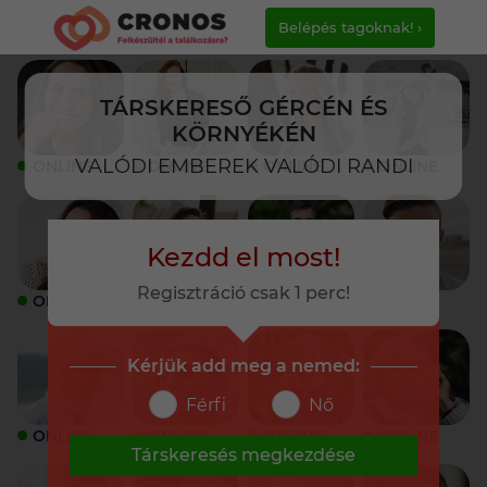
Belépés tagoknak! ›
TÁRSKERESŐ GÉRCÉN ÉS
KÖRNYÉKÉN
VALÓDI EMBEREK VALÓDI RANDI
ONLINE
ONLINE
ONLINE
ONLINE
Kezdd el most!
Regisztráció csak 1 perc!
ONLINE
ONLINE
ONLINE
ONLINE
Kérjük add meg a nemed:
Férfi
Nő
ONLINE
ONLINE
ONLINE
ONLINE
Társkeresés megkezdése