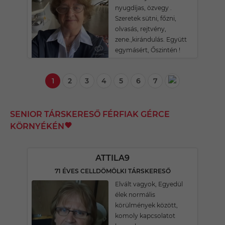
nyugdíjas, özvegy .
Szeretek sütni, főzni,
olvasás, rejtvény,
zene.,kirándulás. Együtt
egymásért, Őszintén !
1
2
3
4
5
6
7
SENIOR TÁRSKERESŐ FÉRFIAK GÉRCE
KÖRNYÉKÉN
ATTILA9
71 ÉVES CELLDÖMÖLKI TÁRSKERESŐ
Elvált vagyok, Egyedül
élek normális
körülmények között,
komoly kapcsolatot