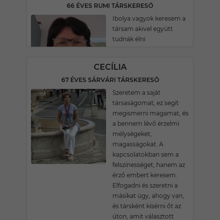
66 ÉVES RUMI TÁRSKERESŐ
Ibolya vagyok keresem a
társam akivel együtt
tudnák élni
CECÍLIA
67 ÉVES SÁRVÁRI TÁRSKERESŐ
Szeretem a saját
társaságomat, ez segít
megismerni magamat, és
a bennem lévő érzelmi
mélységeket,
magasságokat. A
kapcsolatokban sem a
felszínességet, hanem az
érző embert keresem.
Elfogadni és szeretni a
másikat úgy, ahogy van,
és társként kísérni őt az
úton, amit választott