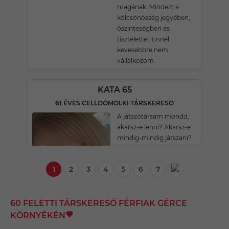
magának. Mindezt a
kölcsönösség jegyében,
őszinteségben és
tisztelettel. Ennél
kevesebbre nem
vállalkozom.
KATA 65
61 ÉVES CELLDÖMÖLKI TÁRSKERESŐ
A játszótársam mondd,
akarsz-e lenni? Akarsz-e
mindig-mindig játszani?
1
2
3
4
5
6
7
60 FELETTI TÁRSKERESŐ FÉRFIAK GÉRCE
KÖRNYÉKÉN