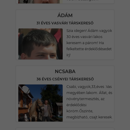
ÁDÁM
31 ÉVES VASVÁRI TÁRSKERESŐ
Szia idegen! Ádám vagyok
30 éves vasvári lakos
keresem a párom! Ha
felkeltette érdeklődésedet
írj!
NCSABA
36 ÉVES CSÉNYEI TÁRSKERESŐ
Csabi, vagyok,33,éves .Vas
megyében lakom. Állat, és
növénytermesztés, az
érdeklődési
köröm.Őszinte,
megbízható, csajt keresek.