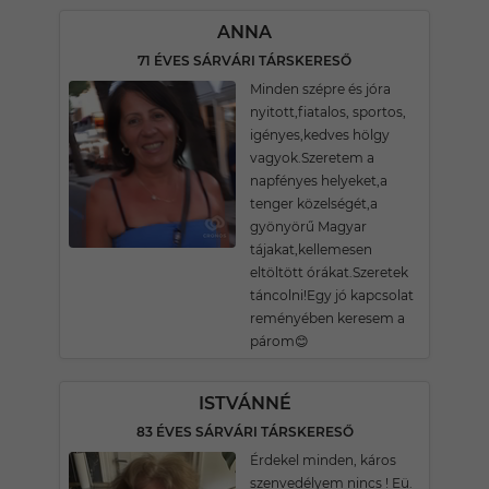
ANNA
71 ÉVES SÁRVÁRI TÁRSKERESŐ
Minden szépre és jóra
nyitott,fiatalos, sportos,
igényes,kedves hölgy
vagyok.Szeretem a
napfényes helyeket,a
tenger közelségét,a
gyönyörű Magyar
tájakat,kellemesen
eltöltött órákat.Szeretek
táncolni!Egy jó kapcsolat
reményében keresem a
párom😊
ISTVÁNNÉ
83 ÉVES SÁRVÁRI TÁRSKERESŐ
Érdekel minden, káros
szenvedélyem nincs ! Eü.