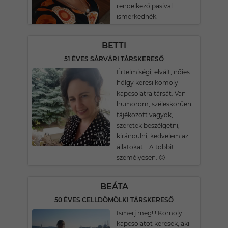
rendelkező pasival
ismerkednék.
BETTI
51 ÉVES SÁRVÁRI TÁRSKERESŐ
Értelmiségi, elvált, nőies
hölgy keresi komoly
kapcsolatra társát. Van
humorom, széleskörűen
tájékozott vagyok,
szeretek beszélgetni,
kirándulni, kedvelem az
állatokat... A többit
személyesen. 🙂
BEÁTA
50 ÉVES CELLDÖMÖLKI TÁRSKERESŐ
Ismerj meg!!!!Komoly
kapcsolatot keresek, aki