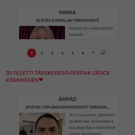
MARIA
32 ÉVES EGERALJAI TÁRSKERESŐ
hosszú távú kapcsolatot
keresek
1
2
3
4
5
6
7
30 FELETTI TÁRSKERESŐ FÉRFIAK GÉRCE
KÖRNYÉKÉN
ÁRPÁD
30 ÉVES TÁPLÁNSZENTKERESZTI TÁRSKERESŐ
Jó a humorom. Szeretem
az állatokat, különösen a
kutyákat Bármiről el lehet
velem beszélgetni.