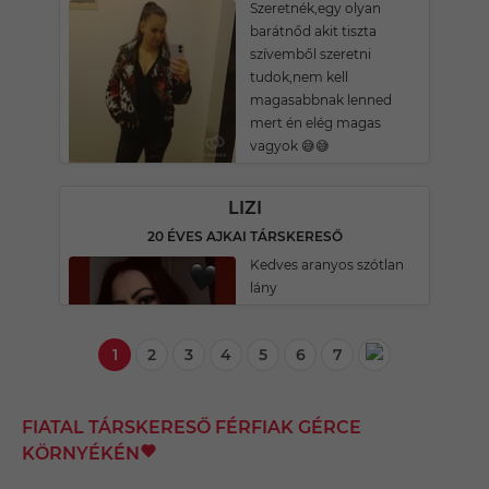
Szeretnék,egy olyan
barátnőd akit tiszta
szívemből szeretni
tudok,nem kell
magasabbnak lenned
mert én elég magas
vagyok 😅😅
LIZI
20 ÉVES AJKAI TÁRSKERESŐ
Kedves aranyos szótlan
lány
1
2
3
4
5
6
7
FIATAL TÁRSKERESŐ FÉRFIAK GÉRCE
KÖRNYÉKÉN