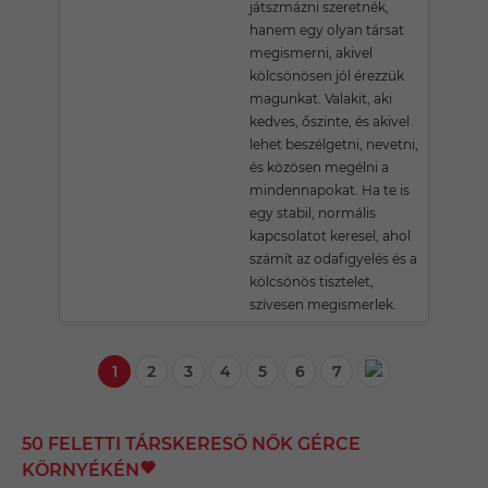
játszmázni szeretnék,
hanem egy olyan társat
megismerni, akivel
kölcsönösen jól érezzük
magunkat. Valakit, aki
kedves, őszinte, és akivel
lehet beszélgetni, nevetni,
és közösen megélni a
mindennapokat. Ha te is
egy stabil, normális
kapcsolatot keresel, ahol
számít az odafigyelés és a
kölcsönös tisztelet,
szívesen megismerlek.
1
2
3
4
5
6
7
50 FELETTI TÁRSKERESŐ NŐK GÉRCE
KÖRNYÉKÉN