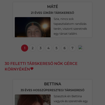
MÁTÉ
21 ÉVES ÚJKÉRI TÁRSKERESŐ
Szia, nincs sok
tapasztalatom randizás
terén, viszont szeretnék
egy társat találni.
1
2
3
4
5
6
7
30 FELETTI TÁRSKERESŐ NŐK GÉRCE
KÖRNYÉKÉN
BETTINA
35 ÉVES HOSSZÚPERESZTEGI TÁRSKERESŐ
Sziasztok én Bettina
vagyok és szeretnék egy