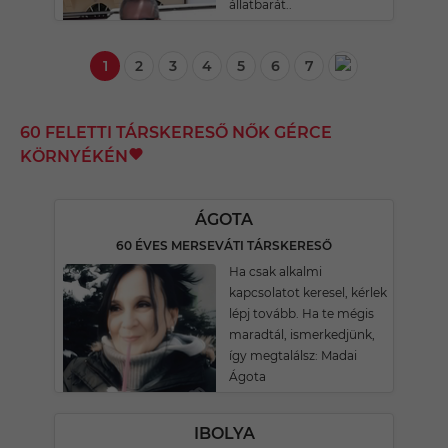
állatbarát..
1
2
3
4
5
6
7
60 FELETTI TÁRSKERESŐ NŐK GÉRCE
KÖRNYÉKÉN
ÁGOTA
60 ÉVES MERSEVÁTI TÁRSKERESŐ
Ha csak alkalmi
kapcsolatot keresel, kérlek
lépj tovább. Ha te mégis
maradtál, ismerkedjünk,
így megtalálsz: Madai
Ágota
IBOLYA