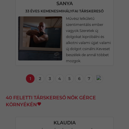
SANYA
33 ÉVES KEMENESMIHÁLYFAI TÁRSKERESŐ
Művész lelkűletű
szentimentális ember
vagyok.Szeretek új
dolgokat kipróbálni és
alkotni valami újjat valami
új dolgot csinálni.Keveset
beszélek de annál többet
mozgok.
1
2
3
4
5
6
7
40 FELETTI TÁRSKERESŐ NŐK GÉRCE
KÖRNYÉKÉN
KLAUDIA