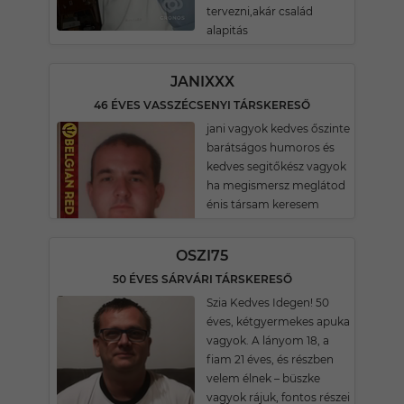
tervezni,akár család
alapitás
JANIXXX
46 ÉVES VASSZÉCSENYI TÁRSKERESŐ
jani vagyok kedves őszinte
barátságos humoros és
kedves segitőkész vagyok
ha megismersz meglátod
énis társam keresem
OSZI75
50 ÉVES SÁRVÁRI TÁRSKERESŐ
Szia Kedves Idegen! 50
éves, kétgyermekes apuka
vagyok. A lányom 18, a
fiam 21 éves, és részben
velem élnek – büszke
vagyok rájuk, fontos részei