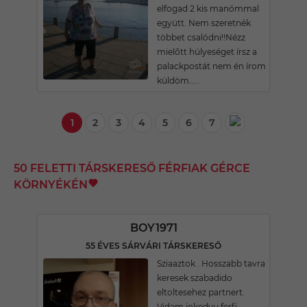
elfogad 2 kis manómmal
együtt. Nem szeretnék
többet csalódni!!Nézz
mielőtt hülyeséget írsz a
palackpostát nem én írom
küldöm.....
1
2
3
4
5
6
7
50 FELETTI TÁRSKERESŐ FÉRFIAK GÉRCE
KÖRNYÉKÉN
BOY1971
55 ÉVES SÁRVÁRI TÁRSKERESŐ
Sziaaztok . Hosszabb tavra
keresek szabadido
eltoltesehez partnert.
Vidam jokedvu ferfi