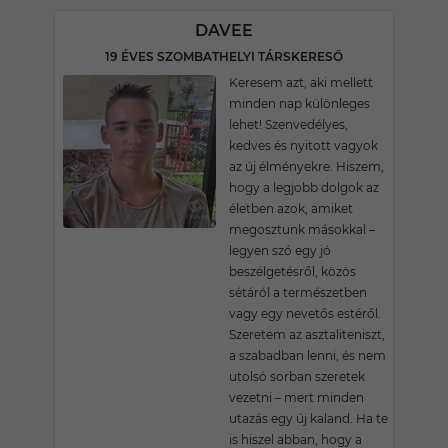
DAVEE
19 ÉVES SZOMBATHELYI TÁRSKERESŐ
Keresem azt, aki mellett
minden nap különleges
lehet! Szenvedélyes,
kedves és nyitott vagyok
az új élményekre. Hiszem,
hogy a legjobb dolgok az
életben azok, amiket
megosztunk másokkal –
legyen szó egy jó
beszélgetésről, közös
sétáról a természetben
vagy egy nevetős estéről.
Szeretem az asztaliteniszt,
a szabadban lenni, és nem
utolsó sorban szeretek
vezetni – mert minden
utazás egy új kaland. Ha te
is hiszel abban, hogy a