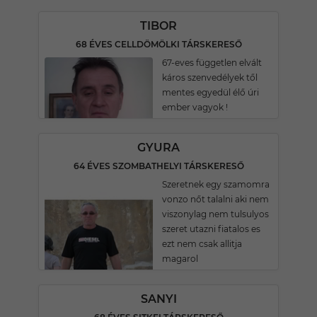
TIBOR
68 ÉVES CELLDÖMÖLKI TÁRSKERESŐ
67-eves független elvált
káros szenvedélyek től
mentes egyedül élő úri
ember vagyok !
GYURA
64 ÉVES SZOMBATHELYI TÁRSKERESŐ
Szeretnek egy szamomra
vonzo nőt talalni aki nem
viszonylag nem tulsulyos
szeret utazni fiatalos es
ezt nem csak allitja
magarol
SANYI