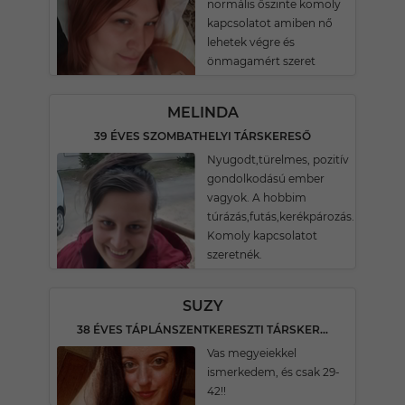
normális őszinte komoly
kapcsolatot amiben nő
lehetek végre és
önmagamért szeret
MELINDA
39 ÉVES SZOMBATHELYI TÁRSKERESŐ
Nyugodt,türelmes, pozitív
gondolkodású ember
vagyok. A hobbim
túrázás,futás,kerékpározás.
Komoly kapcsolatot
szeretnék.
SUZY
38 ÉVES TÁPLÁNSZENTKERESZTI TÁRSKERESŐ
Vas megyeiekkel
ismerkedem, és csak 29-
42!!