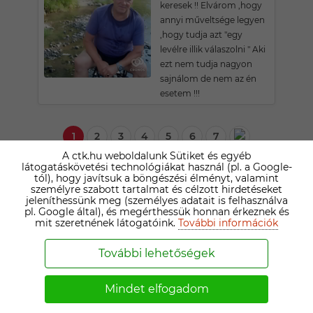
keresek !! Elvárom ,hogy
annyi műveltsége legyen
,hogy tudja azt "egy
levélre illik válaszolni " Aki
ezt nem tudja nagyon
sajnálom de nem az én
esetem !!!
1
2
3
4
5
6
7
A ctk.hu weboldalunk Sütiket és egyéb
látogatáskövetési technológiákat használ (pl. a Google-
tól), hogy javítsuk a böngészési élményt, valamint
személyre szabott tartalmat és célzott hirdetéseket
jeleníthessünk meg (személyes adatait is felhasználva
pl. Google által), és megérthessük honnan érkeznek és
mit szeretnének látogatóink.
További információk
További lehetőségek
TÁRSKERESŐ
Mindet elfogadom
SZOLGÁLTATÁSAINK