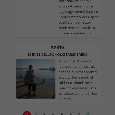
tartoznak. Imádom a
kutyákat, nekem is van
egy nagy méretű kutyám.
Fontos számomra a sport,
edzőteremben edzek
rendszeresen. Érdekel a
jóga és a meditáció is.
BEÁTA
50 ÉVES CELLDÖMÖLKI TÁRSKERESŐ
Ismerj meg!!!!Komoly
kapcsolatot keresek, aki
elfogad 2 kis manómmal
együtt. Nem szeretnék
többet csalódni!!Nézz
mielőtt hülyeséget írsz a
palackpostát nem én írom
küldöm.....
1
2
3
4
5
6
7