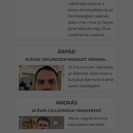
valódi kapcsolatok a
közös élményekben és az
őszinteségben rejlenek,
akkor már most jó helyen
jársz! Nézzük meg, hová
vezethet ez a kaland
ÁRPÁD
30 ÉVES TÁPLÁNSZENTKERESZTI TÁRSKERESŐ
Jó a humorom. Szeretem
az állatokat, különösen a
kutyákat Bármiről el lehet
velem beszélgetni.
ANDRÁS
20 ÉVES CELLDÖMÖLKI TÁRSKERESŐ
19èves vagyok komoly
kapcsolatot keresek!