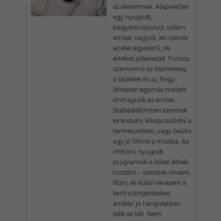
az életemnek. Alapvetően
egy nyugodt,
kiegyensúlyozott, vidám
ember vagyok, aki szereti
az élet egyszerű, de
értékes pillanatait. Fontos
számomra az őszinteség,
a tisztelet és az, hogy
lehessen egymás mellett
önmagunk az ember.
Szabadidőmben szeretek
kirándulni, kikapcsolódni a
természetben, vagy beülni
egy jó filmre a moziba. Az
otthoni, nyugodt
programok is közel állnak
hozzám – szeretek olvasni,
főzni, és külön élvezem a
kerti sütögetéseket,
amikor jó hangulatban
telik az idő. Nem