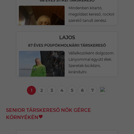
68 ÉVES SITKEI TÁRSKERESŐ
Mindenben kitartó,
megoldást kereső, rockot
szerető tanult zenész.
LAJOS
67 ÉVES PÜSPÖKMOLNÁRII TÁRSKERESŐ
Vállalkozóként dolgozom.
Lányommal együtt élek.
Szeretek biciklizni,
kirándulni.
1
2
3
4
5
6
7
SENIOR TÁRSKERESŐ NŐK GÉRCE
KÖRNYÉKÉN