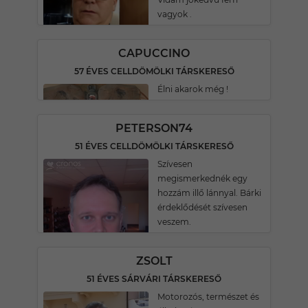
vagyok .
CAPUCCINO
57 ÉVES CELLDÖMÖLKI TÁRSKERESŐ
Élni akarok még !
PETERSON74
51 ÉVES CELLDÖMÖLKI TÁRSKERESŐ
Szívesen
megismerkednék egy
hozzám illő lánnyal. Bárki
érdeklődését szívesen
veszem.
ZSOLT
51 ÉVES SÁRVÁRI TÁRSKERESŐ
Motorozós, természet és