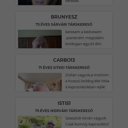
keresek.
BRUNYESZ
75 ÉVES SÁRVÁRI TÁRSKERESŐ
keresem a kedvesem
,szeretném megtalálni
boldogan együtt élni
CARBO13
71 ÉVES SITKEI TÁRSKERESŐ
Zoltán vagyok,a mottóm:
a hosszú boldog élet titka
a kapcsolatokban rejlik!
ISTI51
75 ÉVES IKERVÁRI TÁRSKERESŐ
Sziasztok István vagyok .
Csak komoly kapcsolatot