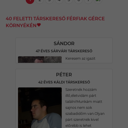
40 FELETTI TÁRSKERESŐ FÉRFIAK GÉRCE
KÖRNYÉKÉN
SÁNDOR
47 ÉVES SÁRVÁRI TÁRSKERESŐ
Keresem az igazit
PÉTER
42 ÉVES KÁLDI TÁRSKERESŐ
Szeretnék hozzám
illő,életvidám párt
találni!Munkám miatt
sajnos nem sok
szabadidőm van.Olyan
párt szeretnék kivel
előrébb is lehet