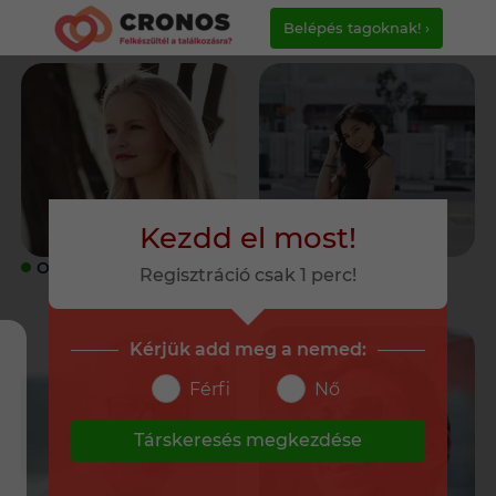
Belépés tagoknak! ›
Kezdd el most!
ONLINE
ONLINE
Regisztráció csak 1 perc!
Kérjük add meg a nemed:
Férfi
Nő
Társkeresés megkezdése