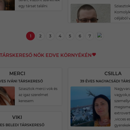
egy társat találni.
Sziasztok
Komolyk
céljából 
1
2
3
4
5
6
7
I TÁRSKERESŐ NŐK EDVE KÖRNYÉKÉN
MERCI
CSILLA
VES IVÁNI TÁRSKERESŐ
39 ÉVES NAGYACSÁDI TÁR
Sziasztok merci vok és
Nagyvar
az igaz szerelmet
vagyok,o
keresem
szemelly
megisme
extrovert
VIKI
,vicces es
VES BELEDI TÁRSKERESŐ
gyerekek