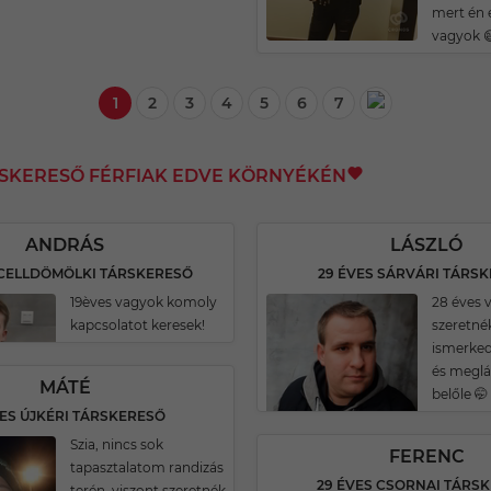
mert én 
vagyok 
1
2
3
4
5
6
7
RSKERESŐ FÉRFIAK EDVE KÖRNYÉKÉN
ANDRÁS
LÁSZLÓ
 CELLDÖMÖLKI TÁRSKERESŐ
29 ÉVES SÁRVÁRI TÁRS
19èves vagyok komoly
28 éves 
kapcsolatot keresek!
szeretn
ismerkedn
és meglá
MÁTÉ
belőle 🤭
VES ÚJKÉRI TÁRSKERESŐ
Szia, nincs sok
FERENC
tapasztalatom randizás
29 ÉVES CSORNAI TÁRS
terén, viszont szeretnék