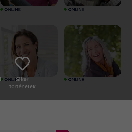
ONLINE
ONLINE
1
Siker
ONLINE
ONLINE
történetek