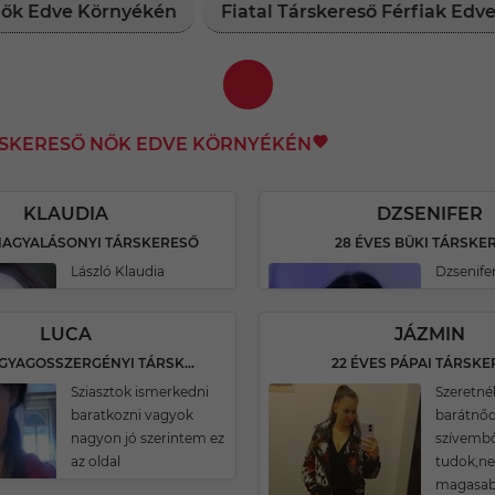
 Nők Edve Környékén
Fiatal Társkereső Férfiak Ed
RSKERESŐ NŐK EDVE KÖRNYÉKÉN
KLAUDIA
DZSENIFER
 NAGYALÁSONYI TÁRSKERESŐ
28 ÉVES BÜKI TÁRSKE
László Klaudia
Dzsenife
LUCA
JÁZMIN
28 ÉVES AGYAGOSSZERGÉNYI TÁRSKERESŐ
22 ÉVES PÁPAI TÁRSK
Sziasztok ismerkedni
Szeretné
baratkozni vagyok
barátnőd 
nagyon jó szerintem ez
szívembő
az oldal
tudok,ne
magasab