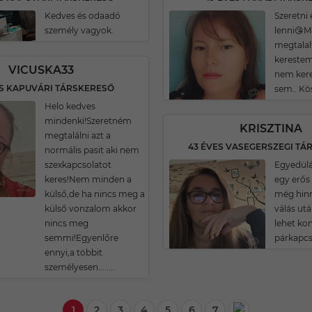
Kedves és odaadó
Szeretni 
személy vagyok.
lenni😘M
megtalal
kereste
VICUSKA33
nem kere
ES KAPUVÁRI TÁRSKERESŐ
sem.. K
Helo kedves
mindenki!Szeretném
KRISZTINA
megtalálni azt a
43 ÉVES VASEGERSZEGI TÁ
normális pasit aki nem
szexkapcsolatot
Egyedülá
keres!Nem minden a
egy erős
külső,de ha nincs meg a
még hinn
külső vonzalom akkor
válás utá
nincs meg
lehet ko
semmi!Egyenlőre
párkapcs
ennyi,a többit
személyesen........
1
2
3
4
5
6
7