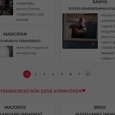
SANYA
érdeklődési
köröm.Őszinte,
megbízható, csajt
Művész l
keresek.
szentime
vagyok.S
dolgokat
MARCIPÁN
alkotni v
ES MIHÁLYII TÁRSKERESŐ
valami ú
Nem írok magamról.
csinálni.
Ismerje.meg
beszélek
többet 
1
2
3
4
5
6
7
I TÁRSKERESŐ NŐK EDVE KÖRNYÉKÉN
MAJOROS
BRIGI
ES KAPUVÁRI TÁRSKERESŐ
49 ÉVES FARÁDI TÁRSK