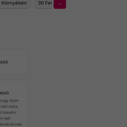
→
ve Környékén
30 Feletti Társkereső Nők Edve Körn
RESŐ
r
ERESŐ
k,egy olyan
akit tiszta
l szeretni
m kell
bnak lenned