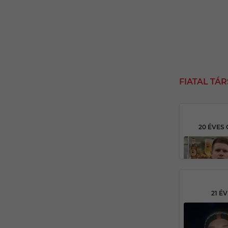
FIATAL TÁ
20 ÉVES
21 É