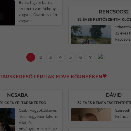
Barna hajam barna
szemem van. Vékony
RENCSOO32
vagyok. Őszinte vidám
vagyok.
Sziaszto
32 éves 
kapcsola
1
2
3
4
5
6
7
I TÁRSKERESŐ FÉRFIAK EDVE KÖRNYÉKÉN
NCSABA
DÁVID
ES CSÉNYEI TÁRSKERESŐ
Csabi, vagyok,33,éves
Szeretek
.Vas megyében lakom.
kiránduln
Állat, és
növénytermesztés, az