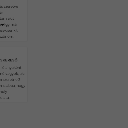
és szeretve
ár
tam akit
m❤️Igy már
sek senkit
öszönöm.
RSKERESŐ
lló anyaként
 nő vagyok, aki
i szeretne 2
n is abba, hogy
moly
olata.