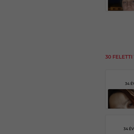
30 FELETT
34 É
34 É