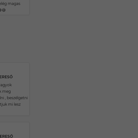
elég magas
😅
KERESŐ
vagyok
ék meg
i , beszélgetni
tjuk mi lesz
KERESŐ