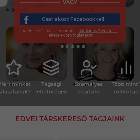
VAGY
ONLINE
ONLINE
Csatlakozz Facebookkal!
A regisztrációval elfogadod az
Általános Szerződési
Feltételek
ben foglaltakat.
iért minket
Tagsági
Személyes
Több mint 
ONLINE
ONLINE
álasztanak?
lehetőségek
segítség
millió tag
EDVEI TÁRSKERESŐ TAGJAINK