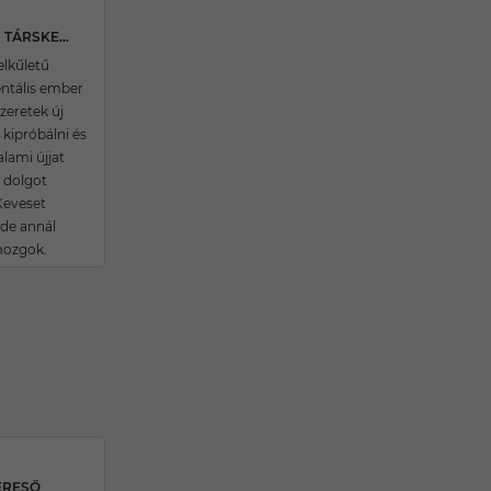
33 ÉVES KEMENESMIHÁLYFAI TÁRSKERESŐ
elkűletű
ntális ember
zeretek új
 kipróbálni és
alami újjat
j dolgot
Keveset
 de annál
mozgok.
ERESŐ