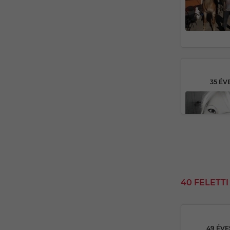
35 ÉV
40 FELETT
49 ÉV