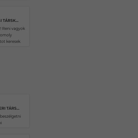
32 ÉVES FERTŐSZENTMIKLÓSI TÁRSKERESŐ
k! Reni vagyok
komoly
tot keresek.
32 ÉVES KEMENESSZENTPÉTERI TÁRSKERESŐ
 beszélgetni
i