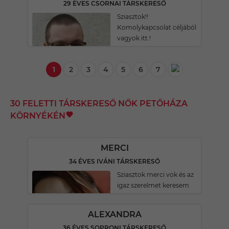
29 ÉVES CSORNAI TÁRSKERESŐ
Sziasztok!!
Komolykapcsolat céljából
vagyok itt.!
1
2
3
4
5
6
7
30 FELETTI TÁRSKERESŐ NŐK PETŐHÁZA
KÖRNYÉKÉN
MERCI
34 ÉVES IVÁNI TÁRSKERESŐ
Sziasztok merci vok és az
igaz szerelmet keresem
ALEXANDRA
36 ÉVES SOPRONI TÁRSKERESŐ