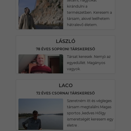
sétálni, nagyokat
kirándulni a
természetben. Keresem a
társam, akivel leélhetem
hátralevő életem.
LÁSZLÓ
78 ÉVES SOPRONI TÁRSKERESŐ
Társat keresek .Nemjó az
egyedüllét. Magányos
vagyok.
LACO
72 ÉVES CSORNAI TÁRSKERESŐ
Szeretném itt és végleges
társam megtalálni.Magas
sportos ,kedves Hőlgy
ismeretségét keresem egy
életre .