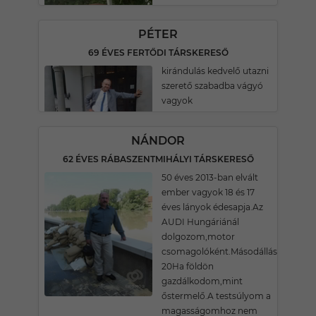
PÉTER
69 ÉVES FERTŐDI TÁRSKERESŐ
kirándulás kedvelő utazni
szerető szabadba vágyó
vagyok
NÁNDOR
62 ÉVES RÁBASZENTMIHÁLYI TÁRSKERESŐ
50 éves 2013-ban elvált
ember vagyok 18 és 17
éves lányok édesapja.Az
AUDI Hungáriánál
dolgozom,motor
csomagolóként.Másodállásom
20Ha földön
gazdálkodom,mint
őstermelő.A testsúlyom a
magasságomhoz nem