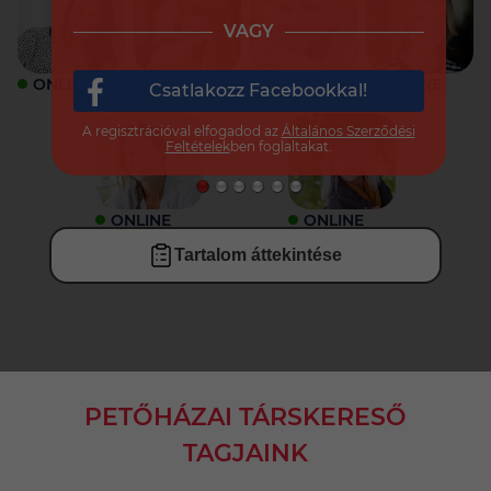
VAGY
ONLINE
ONLINE
ONLINE
ONLINE
Csatlakozz Facebookkal!
A regisztrációval elfogadod az
Általános Szerződési
Feltételek
ben foglaltakat.
ONLINE
ONLINE
Tartalom áttekintése
PETŐHÁZAI TÁRSKERESŐ
TAGJAINK