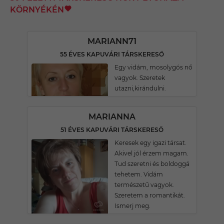
KÖRNYÉKÉN
MARIANN71
55 ÉVES KAPUVÁRI TÁRSKERESŐ
Egy vidám, mosolygós nő
vagyok. Szeretek
utazni,kirándulni.
MARIANNA
51 ÉVES KAPUVÁRI TÁRSKERESŐ
Keresek egy igazi társat.
Akivel jól érzem magam.
Tud szeretni és boldoggá
tehetem. Vidám
természetű vagyok.
Szeretem a romantikát.
Ismerj meg.