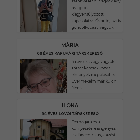
szeretve lenni. Vágyok egy
nyugodt,
kiegyensúlyozott
kapcsolatra. Őszinte, pzitív
gondolkodású vagyok.
MÁRIA
68 ÉVES KAPUVÁRI TÁRSKERESŐ
65 éves özvegy vagyok.
Társat keresek közös
élmények megéléséhez.
Gyermekeim már külön
élnek.
ILONA
64 ÉVES LÖVŐI TÁRSKERESŐ
Önmagára és a
környezetére is igényes,
családcentrikus,utazást,