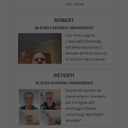
üdv. Micsik
RÓBERT
56 ÉVES CSEPREGI TÁRSKERESŐ
Üdv Robi vagyok
Csepregből barátság
extrákkal kapcsolatot
keresek de lehet komoly
is! Mottóm élj a mának!
PÉTER71
55 ÉVES SOPRONI TÁRSKERESŐ
Szeretnék szeretni és
szeretve lenni. Keresem
azt a hölgyet,akit
boldoggá tehetek.
Lehet,hogy épp téged
kereslek?