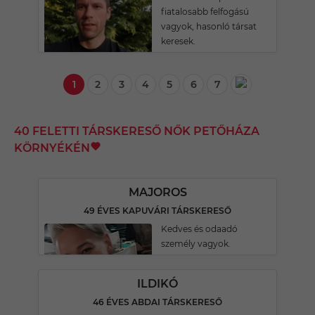
fiatalosabb felfogású
vagyok, hasonló társat
keresek.
1
2
3
4
5
6
7
40 FELETTI TÁRSKERESŐ NŐK PETŐHÁZA
KÖRNYÉKÉN
MAJOROS
49 ÉVES KAPUVÁRI TÁRSKERESŐ
Kedves és odaadó
személy vagyok.
ILDIKÓ
46 ÉVES ABDAI TÁRSKERESŐ