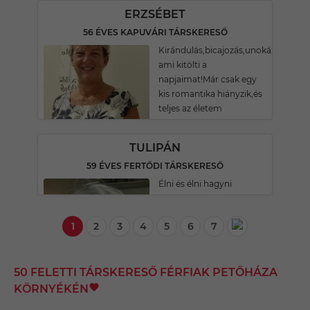
ERZSÉBET
56 ÉVES KAPUVÁRI TÁRSKERESŐ
Kirándulás,bicajozás,unokázás,munk
ami kitölti a
napjaimat!Már csak egy
kis romantika hiányzik,és
teljes az életem
TULIPÁN
59 ÉVES FERTŐDI TÁRSKERESŐ
Élni és élni hagyni
1
2
3
4
5
6
7
50 FELETTI TÁRSKERESŐ FÉRFIAK PETŐHÁZA
KÖRNYÉKÉN