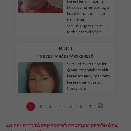
keres!Nem minden a
külső,de ha nincs meg a
külső vonzalom akkor
nincs meg
semmi!Egyenlőre ennyi,a
többit személyesen........
BRIGI
49 ÉVES FARÁDI TÁRSKERESŐ
Szeretni és szeretve lenni
😘Már megtalaltam akit
kerestem❤️Igy már nem
keresek senkit sem..
Köszönöm.
1
2
3
4
5
6
7
40 FELETTI TÁRSKERESŐ FÉRFIAK PETŐHÁZA