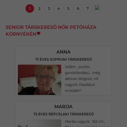
1
2
3
4
5
6
7
SENIOR TÁRSKERESŐ NŐK PETŐHÁZA
KÖRNYÉKÉN
ANNA
71 ÉVES SOPRONI TÁRSKERESŐ
Vidám , pozitív
gondolkodású , még
aktívan dolgozó, nő
vagyok. Ráadásul
oroszlán!!
MARIJA
72 ÉVES RÉPCELAKI TÁRSKERESŐ
Marika vagyok , 163 cm ,