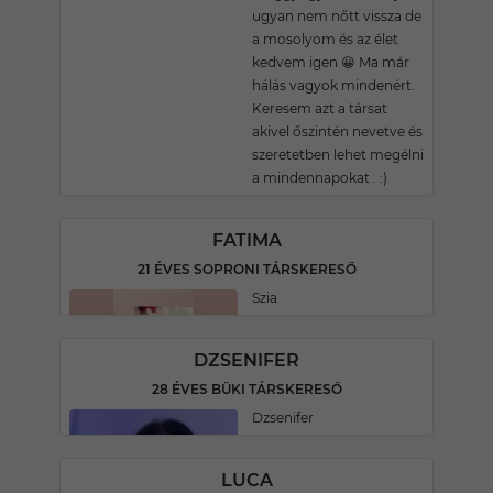
ugyan nem nőtt vissza de
a mosolyom és az élet
kedvem igen 😀 Ma már
hálás vagyok mindenért.
Keresem azt a társat
akivel őszintén nevetve és
szeretetben lehet megélni
a mindennapokat . :)
FATIMA
21 ÉVES SOPRONI TÁRSKERESŐ
Szia
DZSENIFER
28 ÉVES BÜKI TÁRSKERESŐ
Dzsenifer
LUCA