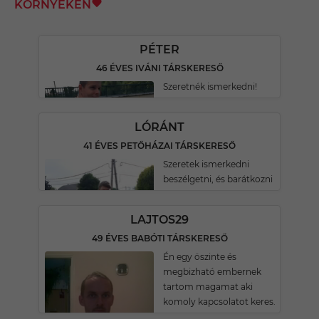
KÖRNYÉKÉN
PÉTER
46 ÉVES IVÁNI TÁRSKERESŐ
Szeretnék ismerkedni!
LÓRÁNT
41 ÉVES PETŐHÁZAI TÁRSKERESŐ
Szeretek ismerkedni
beszélgetni, és barátkozni
LAJTOS29
49 ÉVES BABÓTI TÁRSKERESŐ
Én egy öszinte és
megbizható embernek
tartom magamat aki
komoly kapcsolatot keres.