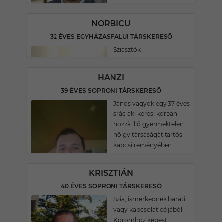
NORBICU
32 ÉVES EGYHÁZASFALUI TÁRSKERESŐ
Sziasztók
HANZI
39 ÉVES SOPRONI TÁRSKERESŐ
Jànos vagyok egy 37 éves
sràc aki keresi korban
hozzà illõ gyermektelen
hölgy tàrsasàgàt tartós
kapcsi reményében
KRISZTIÁN
40 ÉVES SOPRONI TÁRSKERESŐ
Szia, ismerkednék baráti
vagy kapcsolat céljából.
Koromhoz képest