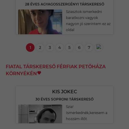
28 ÉVES AGYAGOSSZERGÉNYI TÁRSKERESŐ
Sziasztok ismerkedni
baratkozni vagyok
nagyon jó szerintem ez az
oldal
1
2
3
4
5
6
7
FIATAL TÁRSKERESŐ FÉRFIAK PETŐHÁZA
KÖRNYÉKÉN
KIS JOKEC
30 ÉVES SOPRONI TÁRSKERESŐ
Szia!
Ismerkednék,keresem a
hozzám illőt.