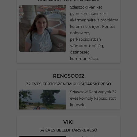
Sziasztok! Van két
gyerekem akinek ez
akármennyire is probléma
kérem ne is írjon. Fontos
dolgok egy
párkapcsolatban
számomra: hűség,
őszinteség,
kommunikáció.
RENCSOO32
32 ÉVES FERTŐSZENTMIKLÓSI TÁRSKERESŐ
Sziasztok! Reni vagyok 32
éves komoly kapcsolatot
keresek.
VIKI
34 ÉVES BELEDI TÁRSKERESŐ