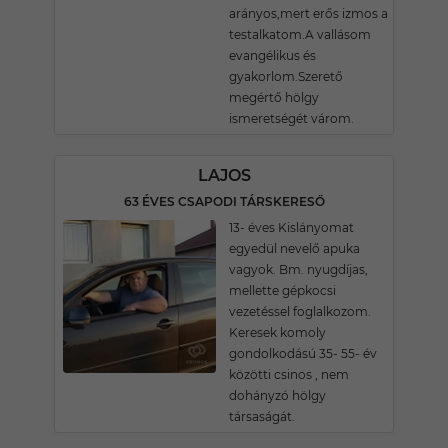
arányos,mert erős izmos a
testalkatom.A vallásom
evangélikus és
gyakorlom.Szerető
megértő hölgy
ismeretségét várom.
LAJOS
63 ÉVES CSAPODI TÁRSKERESŐ
13- éves Kislányomat
egyedül nevelő apuka
vagyok. Bm. nyugdíjas,
mellette gépkocsi
vezetéssel foglalkozom.
Keresek komoly
gondolkodású 35- 55- év
közötti csinos , nem
dohányzó hölgy
társaságát.