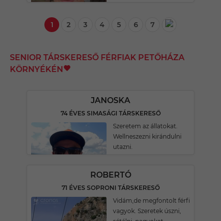
1
2
3
4
5
6
7
SENIOR TÁRSKERESŐ FÉRFIAK PETŐHÁZA
KÖRNYÉKÉN
JANOSKA
74 ÉVES SIMASÁGI TÁRSKERESŐ
Szeretem az állatokat.
Wellneszezni kirándulni
utazni.
ROBERTÓ
71 ÉVES SOPRONI TÁRSKERESŐ
Vidám,de megfontolt férfi
vagyok. Szeretek úszni,