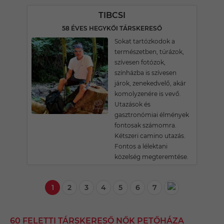
TIBCSI
58 ÉVES HEGYKŐI TÁRSKERESŐ
Sokat tartózkodok a
természetben, túrázok,
szívesen fotózok,
színházba is szívesen
járok, zenekedvelő, akár
komolyzenére is vevő.
Utazások és
gasztronómiai élmények
fontosak számomra.
Kétszeri camino utazás.
Fontos a lélektani
közelség megteremtése.
1
2
3
4
5
6
7
60 FELETTI TÁRSKERESŐ NŐK PETŐHÁZA