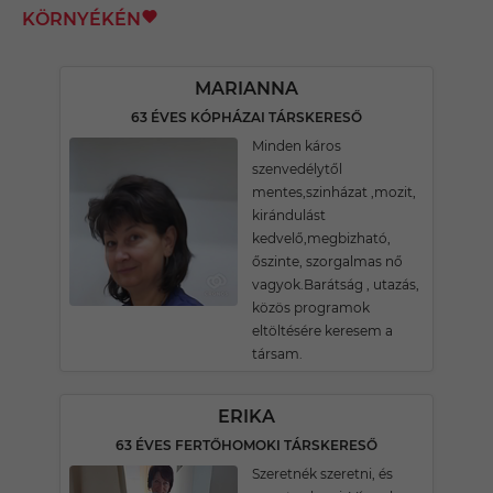
KÖRNYÉKÉN
MARIANNA
63 ÉVES KÓPHÁZAI TÁRSKERESŐ
Minden káros
szenvedélytől
mentes,szinházat ,mozit,
kirándulást
kedvelő,megbizható,
őszinte, szorgalmas nő
vagyok.Barátság , utazás,
közös programok
eltöltésére keresem a
társam.
ERIKA
63 ÉVES FERTŐHOMOKI TÁRSKERESŐ
Szeretnék szeretni, és