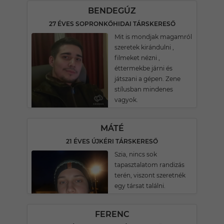
BENDEGÚZ
27 ÉVES SOPRONKŐHIDAI TÁRSKERESŐ
Mit is mondjak magamról
szeretek kirándulni ,
filmeket nézni ,
éttermekbe járni és
játszani a gépen. Zene
stílusban mindenes
vagyok.
MÁTÉ
21 ÉVES ÚJKÉRI TÁRSKERESŐ
Szia, nincs sok
tapasztalatom randizás
terén, viszont szeretnék
egy társat találni.
FERENC