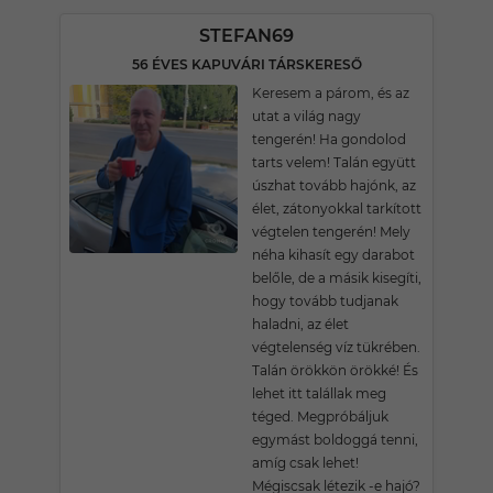
STEFAN69
56 ÉVES KAPUVÁRI TÁRSKERESŐ
Keresem a párom, és az
utat a világ nagy
tengerén! Ha gondolod
tarts velem! Talán együtt
úszhat tovább hajónk, az
élet, zátonyokkal tarkított
végtelen tengerén! Mely
néha kihasít egy darabot
belőle, de a másik kisegíti,
hogy tovább tudjanak
haladni, az élet
végtelenség víz tükrében.
Talán örökkön örökké! És
lehet itt talállak meg
téged. Megpróbáljuk
egymást boldoggá tenni,
amíg csak lehet!
Mégiscsak létezik -e hajó?