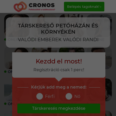
Belépés tagoknak! ›
TÁRSKERESŐ PETŐHÁZÁN ÉS
KÖRNYÉKÉN
VALÓDI EMBEREK VALÓDI RANDI
ONLINE
ONLINE
ONLINE
ONLINE
Kezdd el most!
Regisztráció csak 1 perc!
ONLINE
ONLINE
ONLINE
ONLINE
Kérjük add meg a nemed:
Férfi
Nő
ONLINE
ONLINE
ONLINE
ONLINE
Társkeresés megkezdése