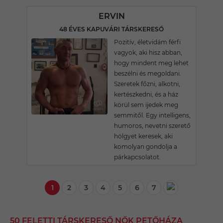
ERVIN
48 ÉVES KAPUVÁRI TÁRSKERESŐ
Pozitív, életvidám férfi
vagyok, aki hisz abban,
hogy mindent meg lehet
beszélni és megoldani.
Szeretek főzni, alkotni,
kertészkedni, és a ház
körül sem ijedek meg
semmitől. Egy intelligens,
humoros, nevetni szerető
hölgyet keresek, aki
komolyan gondolja a
párkapcsolatot.
1
2
3
4
5
6
7
50 FELETTI TÁRSKERESŐ NŐK PETŐHÁZA