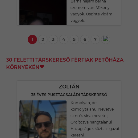
Barna hajam barna
szemem van. Vékony
vagyok. Őszinte vidám
vagyok.
1
2
3
4
5
6
7
30 FELETTI TÁRSKERESŐ FÉRFIAK PETŐHÁZA
KÖRNYÉKÉN
ZOLTÁN
35 ÉVES PUSZTACSALÁDI TÁRSKERESŐ
Komolyan, de
komolytalanul Nevetve
sírni és sírva nevetni,
Ordítozva hangtalanul
Hazugságok közt az igazat
keresni…