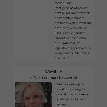
romantikus
intelligenciát.Az ember
nem akkor magányos ha
nincs senkije, hanem
amikor tévedett, mert azt
hitte, hogy van valakije.
Similis simile gaudet!
Hasonló a hasonlónak
örül!:-)Aki mer, az ...
legalább megpróbálta!.. s
talán nyer!!!:) Üdvözlettel
Éva Fertődről
KAMILLA
71 ÉVES CSORNAI TÁRSKERESŐ
Kellemes, intelligens,
művelt hölgy.vagyok.
Szeretek utazni, olvasni,
de otthon is jól érzem
magam.