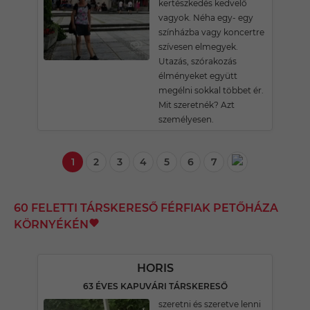
kertészkedés kedvelő
vagyok. Néha egy- egy
színházba vagy koncertre
szívesen elmegyek.
Utazás, szórakozás
élményeket együtt
megélni sokkal többet ér.
Mit szeretnék? Azt
személyesen.
1
2
3
4
5
6
7
60 FELETTI TÁRSKERESŐ FÉRFIAK PETŐHÁZA
KÖRNYÉKÉN
HORIS
63 ÉVES KAPUVÁRI TÁRSKERESŐ
szeretni és szeretve lenni