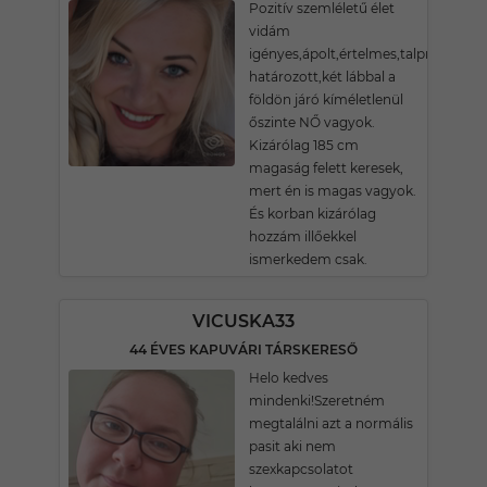
Pozitív szemléletű élet
vidám
igényes,ápolt,értelmes,talpraesett
határozott,két lábbal a
földön járó kíméletlenül
őszinte NŐ vagyok.
Kizárólag 185 cm
magaság felett keresek,
mert én is magas vagyok.
És korban kizárólag
hozzám illőekkel
ismerkedem csak.
VICUSKA33
44 ÉVES KAPUVÁRI TÁRSKERESŐ
Helo kedves
mindenki!Szeretném
megtalálni azt a normális
pasit aki nem
szexkapcsolatot