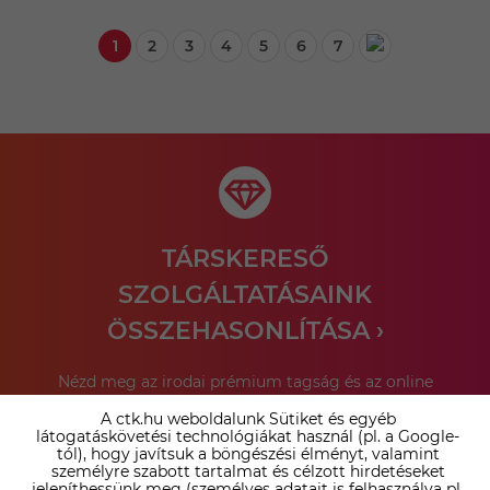
1
2
3
4
5
6
7
TÁRSKERESŐ
SZOLGÁLTATÁSAINK
ÖSSZEHASONLÍTÁSA ›
Nézd meg az irodai prémium tagság és az online
társkereső tagságok közötti különbséget. Válaszd ki a
A ctk.hu weboldalunk Sütiket és egyéb
számodra legelőnyösebb megoldást!
látogatáskövetési technológiákat használ (pl. a Google-
tól), hogy javítsuk a böngészési élményt, valamint
személyre szabott tartalmat és célzott hirdetéseket
Bővebben ›
jeleníthessünk meg (személyes adatait is felhasználva pl.