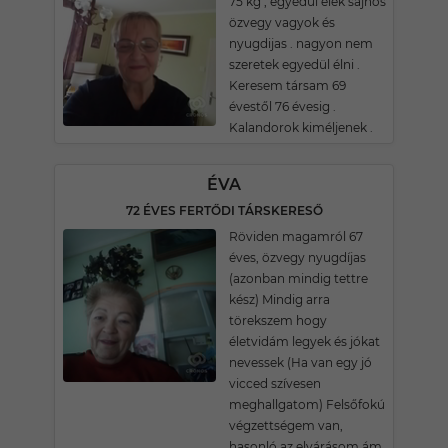
75 kg , egyedül élek sajnos
özvegy vagyok és
nyugdijas . nagyon nem
szeretek egyedül élni .
Keresem társam 69
évestől 76 évesig .
Kalandorok kiméljenek .
ÉVA
72 ÉVES FERTŐDI TÁRSKERESŐ
Röviden magamról 67
éves, özvegy nyugdíjas
(azonban mindig tettre
kész) Mindig arra
törekszem hogy
életvidám legyek és jókat
nevessek (Ha van egy jó
vicced szívesen
meghallgatom) Felsőfokú
végzettségem van,
hasonló az elvárásom ám