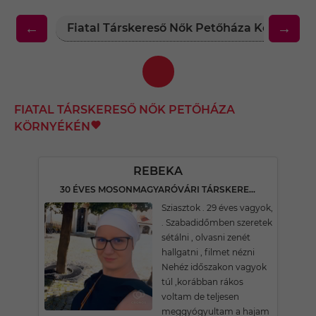
←
→
Fiatal Társkereső Nők Petőháza Környéké
FIATAL TÁRSKERESŐ NŐK PETŐHÁZA
KÖRNYÉKÉN
REBEKA
30 ÉVES MOSONMAGYARÓVÁRI TÁRSKERESŐ
Sziasztok . 29 éves vagyok,
. Szabadidőmben szeretek
sétálni , olvasni zenét
hallgatni , filmet nézni
Nehéz időszakon vagyok
túl ,korábban rákos
voltam de teljesen
meggyógyultam a hajam