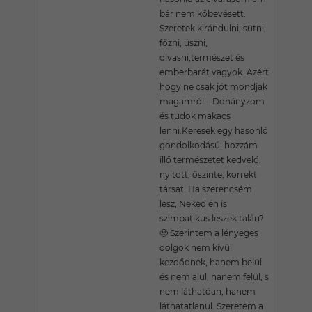
bár nem kőbevésett.
Szeretek kirándulni, sütni,
főzni, úszni,
olvasni,természet és
emberbarát vagyok. Azért
hogy ne csak jót mondjak
magamról... Dohányzom
és tudok makacs
lenni.Keresek egy hasonló
gondolkodású, hozzám
illő természetet kedvelő,
nyitott, őszinte, korrekt
társat. Ha szerencsém
lesz, Neked én is
szimpatikus leszek talán?
🙂 Szerintem a lényeges
dolgok nem kívül
kezdődnek, hanem belül
és nem alul, hanem felül, s
nem láthatóan, hanem
láthatatlanul. Szeretem a