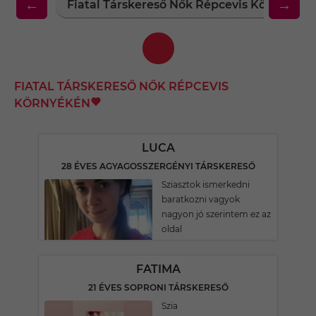
←
→
Fiatal Társkereső Nők Répcevis Környékén
FIATAL TÁRSKERESŐ NŐK RÉPCEVIS
KÖRNYÉKÉN
LUCA
28 ÉVES AGYAGOSSZERGÉNYI TÁRSKERESŐ
Sziasztok ismerkedni
baratkozni vagyok
nagyon jó szerintem ez az
oldal
FATIMA
21 ÉVES SOPRONI TÁRSKERESŐ
Szia