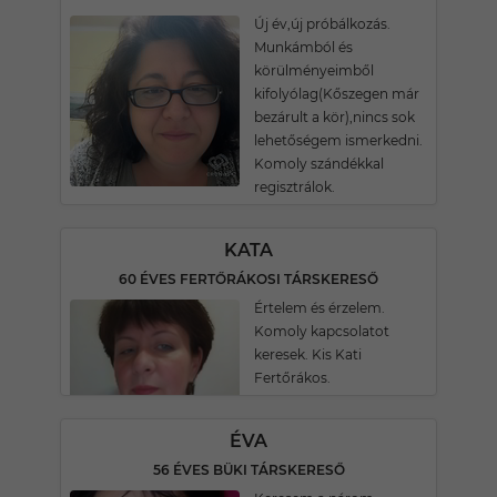
Új év,új próbálkozás.
Munkámból és
körülményeimből
kifolyólag(Kőszegen már
bezárult a kör),nincs sok
lehetőségem ismerkedni.
Komoly szándékkal
regisztrálok.
KATA
60 ÉVES FERTŐRÁKOSI TÁRSKERESŐ
Értelem és érzelem.
Komoly kapcsolatot
keresek. Kis Kati
Fertőrákos.
ÉVA
56 ÉVES BÜKI TÁRSKERESŐ