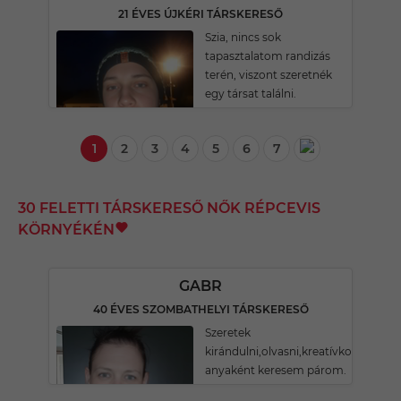
21 ÉVES ÚJKÉRI TÁRSKERESŐ
Szia, nincs sok
tapasztalatom randizás
terén, viszont szeretnék
egy társat találni.
1
2
3
4
5
6
7
30 FELETTI TÁRSKERESŐ NŐK RÉPCEVIS
KÖRNYÉKÉN
GABR
40 ÉVES SZOMBATHELYI TÁRSKERESŐ
Szeretek
kirándulni,olvasni,kreatívkodni,kert
anyaként keresem párom.