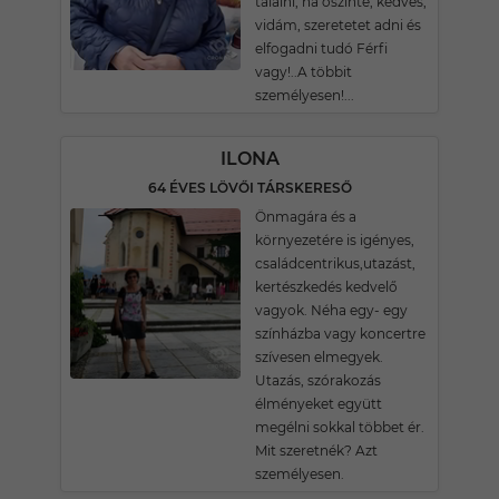
találni, ha őszinte, kedves,
vidám, szeretetet adni és
elfogadni tudó Férfi
vagy!..A többit
személyesen!...
ILONA
64 ÉVES LÖVŐI TÁRSKERESŐ
Önmagára és a
környezetére is igényes,
családcentrikus,utazást,
kertészkedés kedvelő
vagyok. Néha egy- egy
színházba vagy koncertre
szívesen elmegyek.
Utazás, szórakozás
élményeket együtt
megélni sokkal többet ér.
Mit szeretnék? Azt
személyesen.