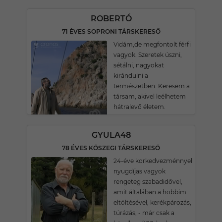
ROBERTÓ
71 ÉVES SOPRONI TÁRSKERESŐ
Vidám,de megfontolt férfi
vagyok. Szeretek úszni,
sétálni, nagyokat
kirándulni a
természetben. Keresem a
társam, akivel leélhetem
hátralevő életem.
GYULA48
78 ÉVES KŐSZEGI TÁRSKERESŐ
24-éve korkedvezménnyel
nyugdíjas vagyok
rengeteg szabadidővel,
amit általában a hobbim
eltöltésével, kerékpározás,
túrázás, - már csak a