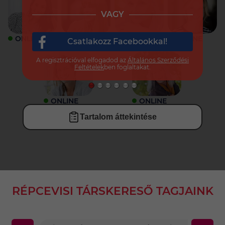
VAGY
ONLINE
ONLINE
ONLINE
ONLINE
Csatlakozz Facebookkal!
A regisztrációval elfogadod az
Általános Szerződési
Feltételek
ben foglaltakat.
ONLINE
ONLINE
Tartalom áttekintése
RÉPCEVISI TÁRSKERESŐ TAGJAINK