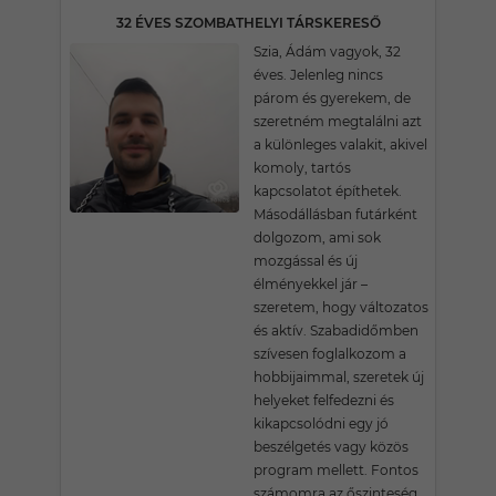
32 ÉVES SZOMBATHELYI TÁRSKERESŐ
Szia, Ádám vagyok, 32
éves. Jelenleg nincs
párom és gyerekem, de
szeretném megtalálni azt
a különleges valakit, akivel
komoly, tartós
kapcsolatot építhetek.
Másodállásban futárként
dolgozom, ami sok
mozgással és új
élményekkel jár –
szeretem, hogy változatos
és aktív. Szabadidőmben
szívesen foglalkozom a
hobbijaimmal, szeretek új
helyeket felfedezni és
kikapcsolódni egy jó
beszélgetés vagy közös
program mellett. Fontos
számomra az őszinteség,