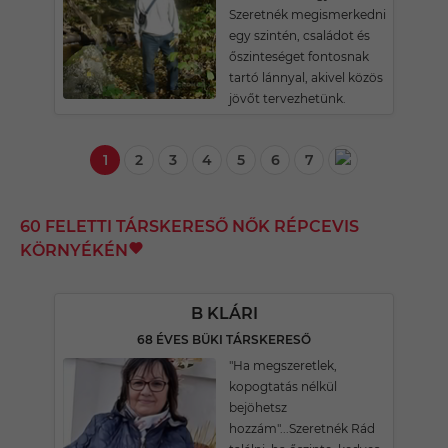
Szeretnék megismerkedni
egy szintén, családot és
őszinteséget fontosnak
tartó lánnyal, akivel közös
jövőt tervezhetünk.
1
2
3
4
5
6
7
60 FELETTI TÁRSKERESŐ NŐK RÉPCEVIS
KÖRNYÉKÉN
B KLÁRI
68 ÉVES BÜKI TÁRSKERESŐ
"Ha megszeretlek,
kopogtatás nélkül
bejöhetsz
hozzám"...Szeretnék Rád