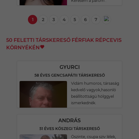
Keresem a párom .
1
2
3
4
5
6
7
50 FELETTI TÁRSKERESŐ FÉRFIAK RÉPCEVIS
KÖRNYÉKÉN
GYURCI
58 ÉVES GENCSAPÁTII TÁRSKERESŐ
Vidám humoros, társaság
kedvelő vagyok,hasonló
beállítottságú hölggyel
ismerkednék.
ANDRÁS
51 ÉVES KŐSZEGI TÁRSKERESŐ
Öszinte, csupa sziv lélek,