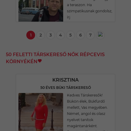
a teraszon. Ha
szimpatikusnak gondolsz,
írj
1
2
3
4
5
6
7
50 FELETTI TÁRSKERESŐ NŐK RÉPCEVIS
KÖRNYÉKÉN
KRISZTINA
50 ÉVES BÜKI TÁRSKERESŐ
Kedves Társkeresők!
Bükön élek, Bükfürdő
mellett, Vas megyében.
Német, angol és olasz
nyelvet tanítok
magántanárként.