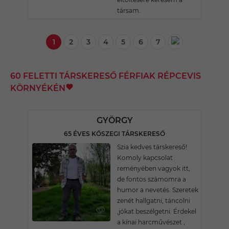
társam.
1
2
3
4
5
6
7
60 FELETTI TÁRSKERESŐ FÉRFIAK RÉPCEVIS
KÖRNYÉKÉN
GYÖRGY
65 ÉVES KŐSZEGI TÁRSKERESŐ
Szia kedves társkereső!
Komoly kapcsolat
reményében vagyok itt,
de fontos számomra a
humor a nevetés. Szeretek
zenét hallgatni, táncolni
,jókat beszélgetni. Érdekel
a kínai harcművészet ,