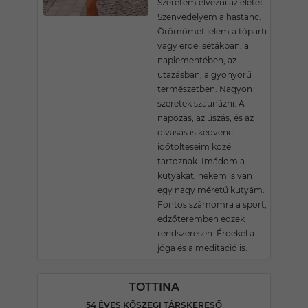
Szeretem élvezni az életet.
Szenvedélyem a hastánc.
Örömömet lelem a tóparti
vagy erdei sétákban, a
naplementében, az
utazásban, a gyönyörű
természetben. Nagyon
szeretek szaunázni. A
napozás, az úszás, és az
olvasás is kedvenc
időtöltéseim közé
tartoznak. Imádom a
kutyákat, nekem is van
egy nagy méretű kutyám.
Fontos számomra a sport,
edzőteremben edzek
rendszeresen. Érdekel a
jóga és a meditáció is.
TOTTINA
54 ÉVES KŐSZEGI TÁRSKERESŐ