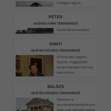
hűséges vagyok
PÉTER
46 ÉVES IVÁNI TÁRSKERESŐ
Szeretnék ismerkedni!
SANYI
48 ÉVES KŐSZEGI TÁRSKERESŐ
47 éves pasi vagyok ,
őszinte , megbizható
társam keresem komoly
kapcsolatra
BALÁZS
48 ÉVES KŐSZEGI TÁRSKERESŐ
Szeretem a
természetet,kerékpározni.
Vagy csak üldögélni egyet