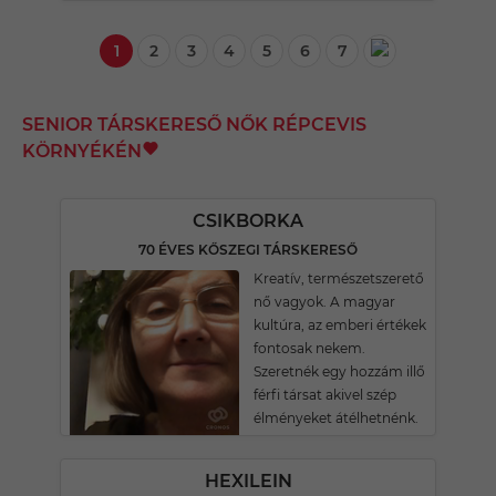
1
2
3
4
5
6
7
SENIOR TÁRSKERESŐ NŐK RÉPCEVIS
KÖRNYÉKÉN
CSIKBORKA
70 ÉVES KŐSZEGI TÁRSKERESŐ
Kreatív, természetszerető
nő vagyok. A magyar
kultúra, az emberi értékek
fontosak nekem.
Szeretnék egy hozzám illő
férfi társat akivel szép
élményeket átélhetnénk.
HEXILEIN