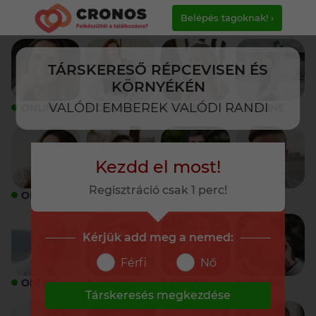
Belépés tagoknak! ›
TÁRSKERESŐ RÉPCEVISEN ÉS
KÖRNYÉKÉN
VALÓDI EMBEREK VALÓDI RANDI
ONLINE
ONLINE
ONLINE
ONLINE
Kezdd el most!
Regisztráció csak 1 perc!
ONLINE
ONLINE
ONLINE
ONLINE
Kérjük add meg a nemed:
Férfi
Nő
ONLINE
ONLINE
ONLINE
ONLINE
Társkeresés megkezdése