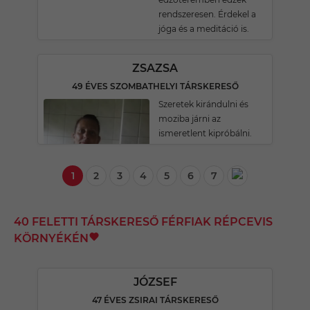
rendszeresen. Érdekel a
jóga és a meditáció is.
ZSAZSA
49 ÉVES SZOMBATHELYI TÁRSKERESŐ
Szeretek kirándulni és
moziba járni az
ismeretlent kipróbálni.
1
2
3
4
5
6
7
40 FELETTI TÁRSKERESŐ FÉRFIAK RÉPCEVIS
KÖRNYÉKÉN
JÓZSEF
47 ÉVES ZSIRAI TÁRSKERESŐ