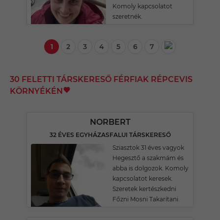
Komoly kapcsolatot
szeretnék.
1
2
3
4
5
6
7
30 FELETTI TÁRSKERESŐ FÉRFIAK RÉPCEVIS
KÖRNYÉKÉN
NORBERT
32 ÉVES EGYHÁZASFALUI TÁRSKERESŐ
Sziasztok 31 éves vagyok
Hegesztő a szakmám és
abba is dolgozok. Komoly
kapcsolatot keresek.
Szeretek kertészkedni
Főzni Mosni Takarítani.