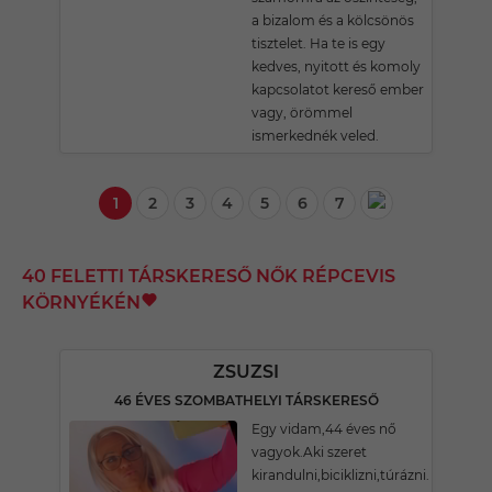
a bizalom és a kölcsönös
tisztelet. Ha te is egy
kedves, nyitott és komoly
kapcsolatot kereső ember
vagy, örömmel
ismerkednék veled.
1
2
3
4
5
6
7
40 FELETTI TÁRSKERESŐ NŐK RÉPCEVIS
KÖRNYÉKÉN
ZSUZSI
46 ÉVES SZOMBATHELYI TÁRSKERESŐ
Egy vidam,44 éves nő
vagyok.Aki szeret
kirandulni,biciklizni,túrázni.