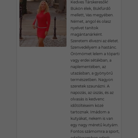
Kedves Társkeresők!
Bükön élek, Bükfürdő
mellett, Vas megyében.
Német, angol és olasz
nyelvet tanítok
magántanárként.
Szeretem élvezni az életet.
Szenvedélyem a hastánc.
Örömömet lelem a tóparti
vagy erdei sétákban, a
naplementében, az
utazásban, a gyönyörű
természetben. Nagyon
szeretek szaunázni. A
napozás, az úszás, és az
olvasás is kedvenc
időtöltéseim közé
tartoznak. Imádom a
kutyákat, nekem is van
egy nagy méretű kutyám.
Fontos számomra a sport,
edzőteremben edzek