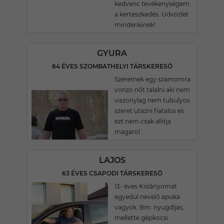
kedvenc tevékenységem
a kertészkedés. Üdvözlet
mindenkinek!
GYURA
64 ÉVES SZOMBATHELYI TÁRSKERESŐ
Szeretnek egy szamomra
vonzo nőt talalni aki nem
viszonylag nem tulsulyos
szeret utazni fiatalos es
ezt nem csak allitja
magarol
LAJOS
63 ÉVES CSAPODI TÁRSKERESŐ
13- éves Kislányomat
egyedül nevelő apuka
vagyok. Bm. nyugdíjas,
mellette gépkocsi