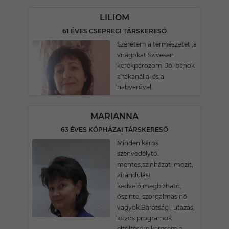
LILIOM
61 ÉVES CSEPREGI TÁRSKERESŐ
Szeretem a természetet ,a
virágokat.Szívesen
kerékpározom. Jól bánok
a fakanállal és a
habverővel.
MARIANNA
63 ÉVES KÓPHÁZAI TÁRSKERESŐ
Minden káros
szenvedélytől
mentes,szinházat ,mozit,
kirándulást
kedvelő,megbizható,
őszinte, szorgalmas nő
vagyok.Barátság , utazás,
közös programok
eltöltésére keresem a