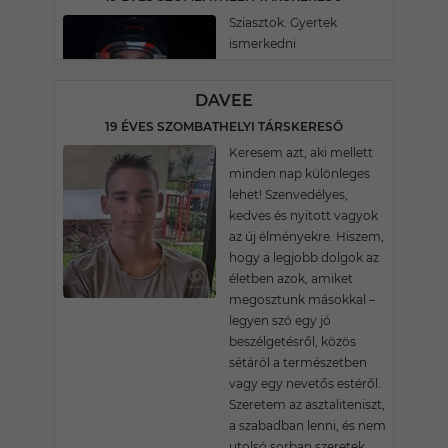
Sziasztok. Gyertek
ismerkedni
DAVEE
19 ÉVES SZOMBATHELYI TÁRSKERESŐ
Keresem azt, aki mellett
minden nap különleges
lehet! Szenvedélyes,
kedves és nyitott vagyok
az új élményekre. Hiszem,
hogy a legjobb dolgok az
életben azok, amiket
megosztunk másokkal –
legyen szó egy jó
beszélgetésről, közös
sétáról a természetben
vagy egy nevetős estéről.
Szeretem az asztaliteniszt,
a szabadban lenni, és nem
utolsó sorban szeretek