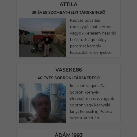
ATTILA
38 ÉVES SZOMBATHELYI TÁRSKERESŐ
Kedves udvarias
mosolygós fiatalember
vagyok.Keresem hasonló
beállítottságú hölgy
páromat komoly
kapcsolat reményében.
VASEKE86
40 ÉVES SOPRONI TÁRSKERESŐ
krisztián vagyok Szia
Sopron környéki
életvidám pasas vagyok
Sopron vagy környéki
lányt keresek irj Puszi a
szádra .krisztián
ÁDÁM 1993