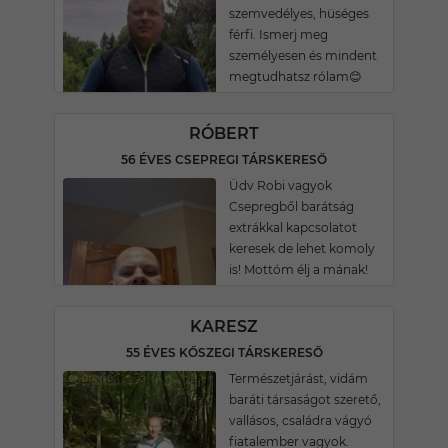
szemvedélyes, hüséges
férfi. Ismerj meg
személyesen és mindent
megtudhatsz rólam😊
RÓBERT
56 ÉVES CSEPREGI TÁRSKERESŐ
Üdv Robi vagyok
Csepregből barátság
extrákkal kapcsolatot
keresek de lehet komoly
is! Mottóm élj a mának!
KARESZ
55 ÉVES KŐSZEGI TÁRSKERESŐ
Természetjárást, vidám
baráti társaságot szerető,
vallásos, családra vágyó
fiatalember vagyok.