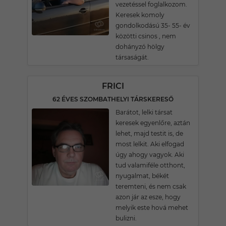
vezetéssel foglalkozom.
Keresek komoly
gondolkodású 35- 55- év
közötti csinos , nem
dohányzó hölgy
társaságát.
FRICI
62 ÉVES SZOMBATHELYI TÁRSKERESŐ
Barátot, lelki társat
keresek egyenlőre, aztán
lehet, majd testit is, de
most lelkit. Aki elfogad
úgy ahogy vagyok. Aki
tud valamiféle otthont,
nyugalmat, békét
teremteni, és nem csak
azon jár az esze, hogy
melyik este hová mehet
bulizni.