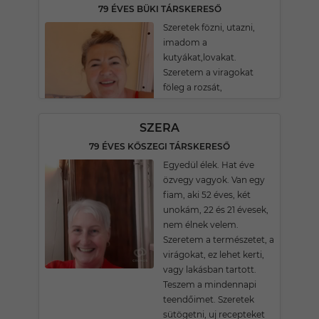
79 ÉVES BÜKI TÁRSKERESŐ
Szeretek fözni, utazni,
imadom a
kutyákat,lovakat.
Szeretem a viragokat
föleg a rozsát,
SZERA
79 ÉVES KŐSZEGI TÁRSKERESŐ
Egyedül élek. Hat éve
özvegy vagyok. Van egy
fiam, aki 52 éves, két
unokám, 22 és 21 évesek,
nem élnek velem.
Szeretem a természetet, a
virágokat, ez lehet kerti,
vagy lakásban tartott.
Teszem a mindennapi
teendőimet. Szeretek
sütögetni, uj recepteket