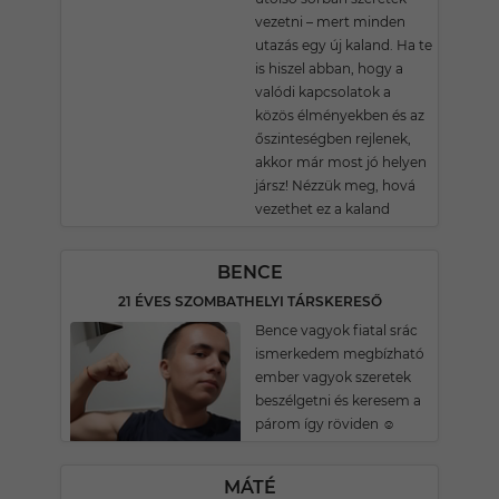
vezetni – mert minden
utazás egy új kaland. Ha te
is hiszel abban, hogy a
valódi kapcsolatok a
közös élményekben és az
őszinteségben rejlenek,
akkor már most jó helyen
jársz! Nézzük meg, hová
vezethet ez a kaland
BENCE
21 ÉVES SZOMBATHELYI TÁRSKERESŐ
Bence vagyok fiatal srác
ismerkedem megbízható
ember vagyok szeretek
beszélgetni és keresem a
párom így röviden ☺️
MÁTÉ