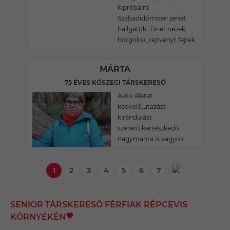
kipróbálni.
Szabadidőmben zenét
hallgatok, TV-ét nézek,
horgolok, rejtvényt fejtek.
MÁRTA
75 ÉVES KŐSZEGI TÁRSKERESŐ
Aktiv életet
kedvelő,utazást
kirándulást
szerető,kertészkedő
nagymama is vagyok.
1
2
3
4
5
6
7
SENIOR TÁRSKERESŐ FÉRFIAK RÉPCEVIS
KÖRNYÉKÉN