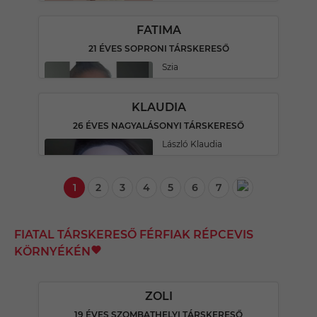
FATIMA
21 ÉVES SOPRONI TÁRSKERESŐ
Szia
KLAUDIA
26 ÉVES NAGYALÁSONYI TÁRSKERESŐ
László Klaudia
1
2
3
4
5
6
7
FIATAL TÁRSKERESŐ FÉRFIAK RÉPCEVIS
KÖRNYÉKÉN
ZOLI
19 ÉVES SZOMBATHELYI TÁRSKERESŐ