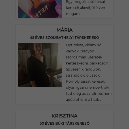
Egy megbízható társat
keresek,akivel jól érzem
magam.
MÁRIA
45 ÉVES SZOMBATHELYI TÁRSKERESŐ
Optimista, vidám nő
vagyok. Nagyon
szorgalmas. Szeretek
kertészkedni, barkácsolni.
Szívesen kirándulok,
strandolok, olvasok.
Komoly társat keresek;
olyan igazi úriembert, aki
tud még udvarolni és nem
ajtóstól ront a házba.
KRISZTINA
50 ÉVES BÜKI TÁRSKERESŐ