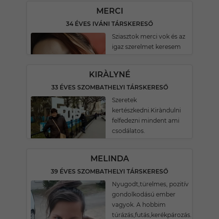
MERCI
34 ÉVES IVÁNI TÁRSKERESŐ
Sziasztok merci vok és az
igaz szerelmet keresem
KIRÀLYNÉ
33 ÉVES SZOMBATHELYI TÁRSKERESŐ
Szeretek
kertészkedni.Kiràndulni
felfedezni mindent ami
csodálatos.
MELINDA
39 ÉVES SZOMBATHELYI TÁRSKERESŐ
Nyugodt,türelmes, pozitív
gondolkodású ember
vagyok. A hobbim
túrázás,futás,kerékpározás.