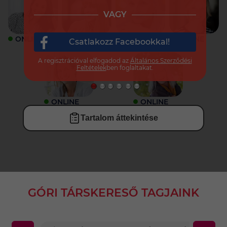
VAGY
ONLINE
ONLINE
ONLINE
ONLINE
Csatlakozz Facebookkal!
A regisztrációval elfogadod az
Általános Szerződési
Feltételek
ben foglaltakat.
ONLINE
ONLINE
Tartalom áttekintése
GÓRI TÁRSKERESŐ TAGJAINK