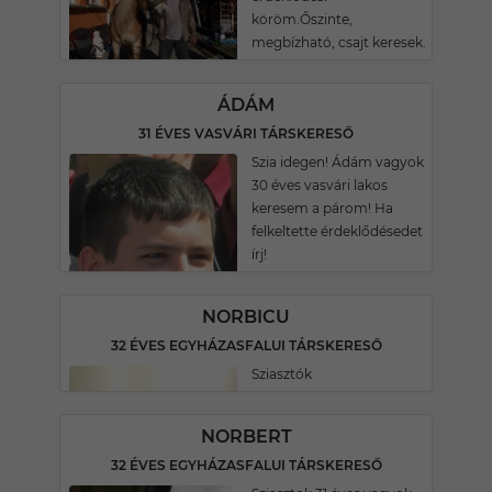
köröm.Őszinte,
megbízható, csajt keresek.
ÁDÁM
31 ÉVES VASVÁRI TÁRSKERESŐ
Szia idegen! Ádám vagyok
30 éves vasvári lakos
keresem a párom! Ha
felkeltette érdeklődésedet
írj!
NORBICU
32 ÉVES EGYHÁZASFALUI TÁRSKERESŐ
Sziasztók
NORBERT
32 ÉVES EGYHÁZASFALUI TÁRSKERESŐ