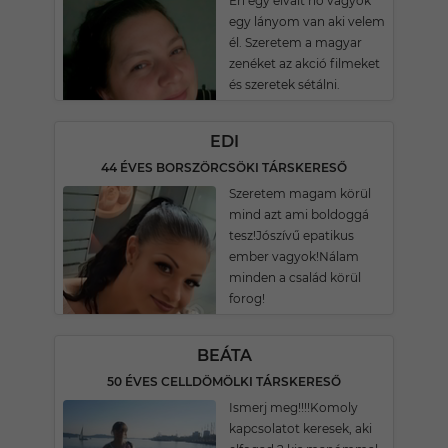
Én egy elvált nő vagyok
egy lányom van aki velem
él. Szeretem a magyar
zenéket az akció filmeket
és szeretek sétálni.
EDI
44 ÉVES BORSZÖRCSÖKI TÁRSKERESŐ
Szeretem magam körül
mind azt ami boldoggá
tesz!Jószívű epatikus
ember vagyok!Nálam
minden a család körül
forog!
BEÁTA
50 ÉVES CELLDÖMÖLKI TÁRSKERESŐ
Ismerj meg!!!!Komoly
kapcsolatot keresek, aki