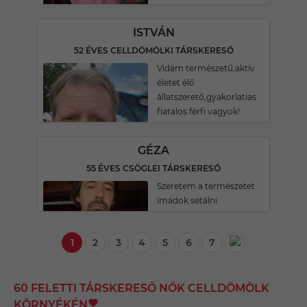
ISTVÁN
52 ÉVES CELLDÖMÖLKI TÁRSKERESŐ
Vidám természetű,aktív
életet élő
állatszerető,gyakorlatias
fiatalos férfi vagyok!
GÉZA
55 ÉVES CSÖGLEI TÁRSKERESŐ
Szeretem a természetet
imádok sétálni
1
2
3
4
5
6
7
60 FELETTI TÁRSKERESŐ NŐK CELLDÖMÖLK
KÖRNYÉKÉN