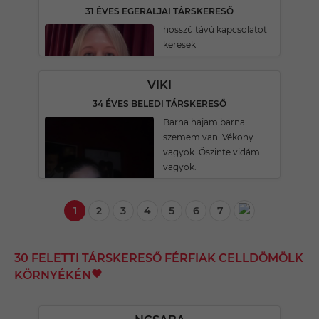
31 ÉVES EGERALJAI TÁRSKERESŐ
hosszú távú kapcsolatot
keresek
VIKI
34 ÉVES BELEDI TÁRSKERESŐ
Barna hajam barna
szemem van. Vékony
vagyok. Őszinte vidám
vagyok.
1
2
3
4
5
6
7
30 FELETTI TÁRSKERESŐ FÉRFIAK CELLDÖMÖLK
KÖRNYÉKÉN