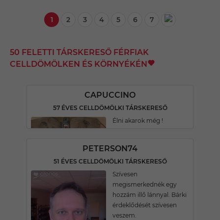
1
2
3
4
5
6
7
50 FELETTI TÁRSKERESŐ FÉRFIAK
CELLDÖMÖLKEN ÉS KÖRNYÉKÉN
CAPUCCINO
57 ÉVES CELLDÖMÖLKI TÁRSKERESŐ
Élni akarok még !
PETERSON74
51 ÉVES CELLDÖMÖLKI TÁRSKERESŐ
Szívesen
megismerkednék egy
hozzám illő lánnyal. Bárki
érdeklődését szívesen
veszem.