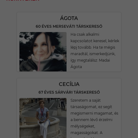
ÁGOTA
60 ÉVES MERSEVÁTI TÁRSKERESŐ
Ha csak alkalmi
kapcsolatot keresel, kérlek
lépj tovább. Ha te mégis
maradtál, ismerkedjünk,
így megtalálsz: Madai
Ágota
CECÍLIA
67 ÉVES SÁRVÁRI TÁRSKERESŐ
Szeretem a saját
társaságomat, ez segít
megismerni magamat, és
a bennem lévő érzelmi
mélységeket,
magasságokat. A