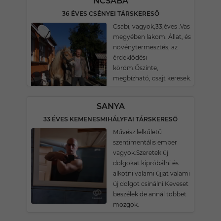
NCSABA
36 ÉVES CSÉNYEI TÁRSKERESŐ
Csabi, vagyok,33,éves .Vas
megyében lakom. Állat, és
növénytermesztés, az
érdeklődési
köröm.Őszinte,
megbízható, csajt keresek.
SANYA
33 ÉVES KEMENESMIHÁLYFAI TÁRSKERESŐ
Művész lelkűletű
szentimentális ember
vagyok.Szeretek új
dolgokat kipróbálni és
alkotni valami újjat valami
új dolgot csinálni.Keveset
beszélek de annál többet
mozgok.