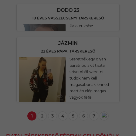
DODO 23
19 ÉVES VASSZÉCSENYI TÁRSKERESŐ
Pek- cukrász
JÁZMIN
22 ÉVES PÁPAI TÁRSKERESŐ
Szeretnék,egy olyan
barátnőd akit tiszta
szívemből szeretni
tudok,nem kell
magasabbnak lenned
mert én elég magas
vagyok 😅😅
1
2
3
4
5
6
7