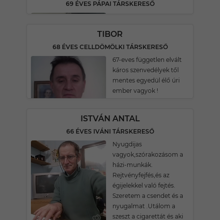
69 ÉVES PÁPAI TÁRSKERESŐ
TIBOR
68 ÉVES CELLDÖMÖLKI TÁRSKERESŐ
67-eves független elvált
káros szenvedélyek től
mentes egyedül élő úri
ember vagyok !
ISTVÁN ANTAL
66 ÉVES IVÁNI TÁRSKERESŐ
Nyugdijas
vagyok,szórakozásom a
házi-munkák.
Rejtvényfejfés,és az
égijelekkel való fejtés.
Szeretem a csendet és a
nyugalmat .Utálom a
szeszt a cigarettát és aki