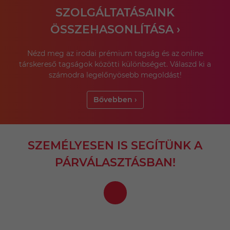
SZOLGÁLTATÁSAINK
ÖSSZEHASONLÍTÁSA ›
Nézd meg az irodai prémium tagság és az online
társkereső tagságok közötti különbséget. Válaszd ki a
számodra legelőnyösebb megoldást!
Bővebben ›
SZEMÉLYESEN IS SEGÍTÜNK A
PÁRVÁLASZTÁSBAN!