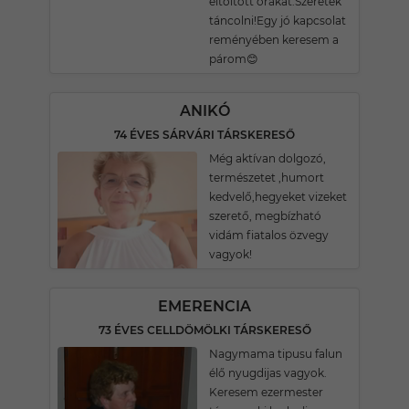
eltöltött órákat.Szeretek
táncolni!Egy jó kapcsolat
reményében keresem a
párom😊
ANIKÓ
74 ÉVES SÁRVÁRI TÁRSKERESŐ
Még aktívan dolgozó,
természetet ,humort
kedvelő,hegyeket vizeket
szerető, megbízható
vidám fiatalos özvegy
vagyok!
EMERENCIA
73 ÉVES CELLDÖMÖLKI TÁRSKERESŐ
Nagymama tipusu falun
élő nyugdijas vagyok.
Keresem ezermester