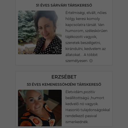
51 ÉVES SÁRVÁRI TÁRSKERESŐ
Értelmiségi, elvált, nőies
hölgy keresi komoly
kapcsolatra társát. Van
humorom, széleskörűen
tájékozott vagyok,
szeretek beszélgetni,
kirándulni, kedvelem az
állatokat... A többit
személyesen. 🙂
ERZSÉBET
53 ÉVES KEMENESSÖMJÉNI TÁRSKERESŐ
Életvidám,pozitív
beállítottságú ,humort
kedvelő nö vagyok.
Hasonló tulajdonságokkal
rendelkező pasival
ismerkednék.