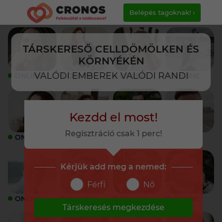
Belépés tagoknak! ›
TÁRSKERESŐ CELLDÖMÖLKEN ÉS
KÖRNYÉKÉN
VALÓDI EMBEREK VALÓDI RANDI
ONLINE
ONLINE
ONLINE
ONLINE
Kezdd el most!
Regisztráció csak 1 perc!
ONLINE
ONLINE
ONLINE
ONLINE
Kérjük add meg a nemed:
Férfi
Nő
ONLINE
ONLINE
ONLINE
ONLINE
Társkeresés megkezdése