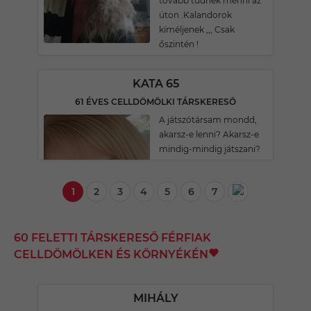
tovább tudnék menni az
úton .Kalandorok
kíméljenek ,,, Csak
őszintén !
KATA 65
61 ÉVES CELLDÖMÖLKI TÁRSKERESŐ
A játszótársam mondd,
akarsz-e lenni? Akarsz-e
mindig-mindig játszani?
1
2
3
4
5
6
7
60 FELETTI TÁRSKERESŐ FÉRFIAK
CELLDÖMÖLKEN ÉS KÖRNYÉKÉN
MIHÁLY