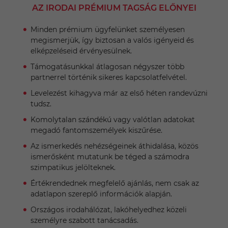
AZ IRODAI PRÉMIUM TAGSÁG ELŐNYEI
Minden prémium ügyfelünket személyesen
megismerjük, így biztosan a valós igényeid és
elképzeléseid érvényesülnek.
Támogatásunkkal átlagosan négyszer több
partnerrel történik sikeres kapcsolatfelvétel.
Levelezést kihagyva már az első héten randevúzni
tudsz.
Komolytalan szándékú vagy valótlan adatokat
megadó fantomszemélyek kiszűrése.
Az ismerkedés nehézségeinek áthidalása, közös
ismerősként mutatunk be téged a számodra
szimpatikus jelölteknek.
Értékrendednek megfelelő ajánlás, nem csak az
adatlapon szereplő információk alapján.
Országos irodahálózat, lakóhelyedhez közeli
személyre szabott tanácsadás.