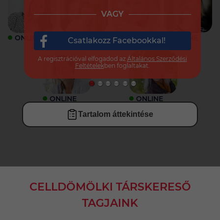
VAGY
ONLINE
ONLINE
ONLINE
ONLINE
Csatlakozz Facebookkal!
A regisztrációval elfogadod az
Általános Szerződési
Feltételek
ben foglaltakat.
ONLINE
ONLINE
Tartalom áttekintése
CELLDÖMÖLKI TÁRSKERESŐ
TAGJAINK