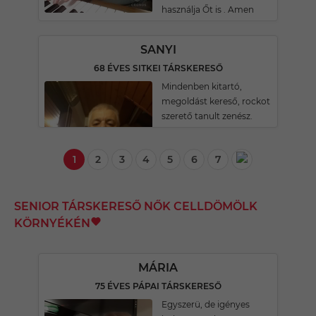
használja Őt is . Amen
SANYI
68 ÉVES SITKEI TÁRSKERESŐ
Mindenben kitartó,
megoldást kereső, rockot
szerető tanult zenész.
1
2
3
4
5
6
7
SENIOR TÁRSKERESŐ NŐK CELLDÖMÖLK
KÖRNYÉKÉN
MÁRIA
75 ÉVES PÁPAI TÁRSKERESŐ
Egyszerü, de igényes