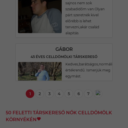
sajnos nem sok
szabadidőm van.Olyan
párt szeretnék kivel
előrébb is lehet
tervezni,akár család
alapitás
GÁBOR
45 ÉVES CELLDÖMÖLKI TÁRSKERESŐ
Kedves,barátságos,normális
értékrendű. Ismerjük meg
egymást.
1
2
3
4
5
6
7
50 FELETTI TÁRSKERESŐ NŐK CELLDÖMÖLK
KÖRNYÉKÉN