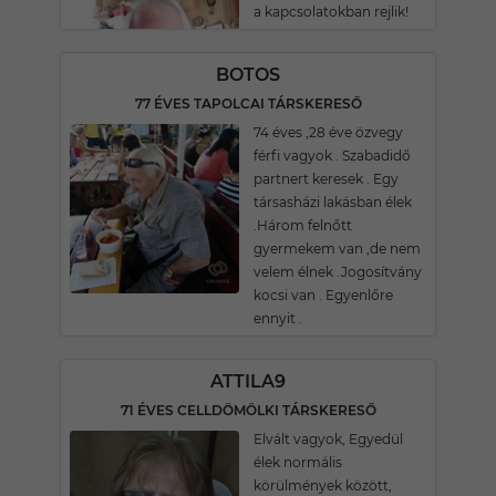
a kapcsolatokban rejlik!
BOTOS
77 ÉVES TAPOLCAI TÁRSKERESŐ
74 éves ,28 éve özvegy
férfi vagyok . Szabadidő
partnert keresek . Egy
társasházi lakásban élek
.Három felnőtt
gyermekem van ,de nem
velem élnek .Jogosítvány
kocsi van . Egyenlőre
ennyit .
ATTILA9
71 ÉVES CELLDÖMÖLKI TÁRSKERESŐ
Elvált vagyok, Egyedül
élek normális
körülmények között,