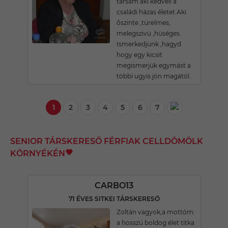
társam aki kedveli a
családi házas életet.Aki
őszinte ,türelmes,
melegszivü ,hüséges.
Ismerkedjünk ,hagyd
hogy egy kicsit
megismerjük egymást a
többi ugyis jön magától.
1
2
3
4
5
6
7
SENIOR TÁRSKERESŐ FÉRFIAK CELLDÖMÖLK
KÖRNYÉKÉN
CARBO13
71 ÉVES SITKEI TÁRSKERESŐ
Zoltán vagyok,a mottóm:
a hosszú boldog élet titka