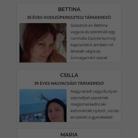
BETTINA
35 ÉVES HOSSZÚPERESZTEGI TÁRSKERESŐ
Sziasztok én Bettina
vagyok és szeretnék egy
normális őszinte komoly
kapcsolatot amiben nő
lehetek végre és
önmagamért szeret
CSILLA
39 ÉVES NAGYACSÁDI TÁRSKERESŐ
Nagyvaradi vagyok,olyan
szemellyel szeretnek
megismerkedni aki
extrovertalt,nyitott ,vicces
es szereti a gyerekeket!
MARIA