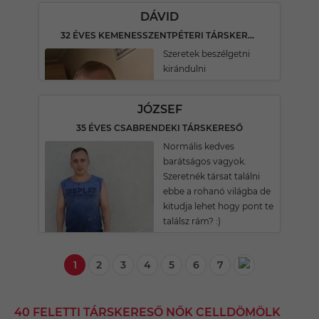
DÁVID
32 ÉVES KEMENESSZENTPÉTERI TÁRSKERESŐ
Szeretek beszélgetni
kirándulni
JÓZSEF
35 ÉVES CSABRENDEKI TÁRSKERESŐ
Normális kedves
barátságos vagyok.
Szeretnék társat találni
ebbe a rohanó világba de
kitudja lehet hogy pont te
találsz rám? :)
1
2
3
4
5
6
7
40 FELETTI TÁRSKERESŐ NŐK CELLDÖMÖLK