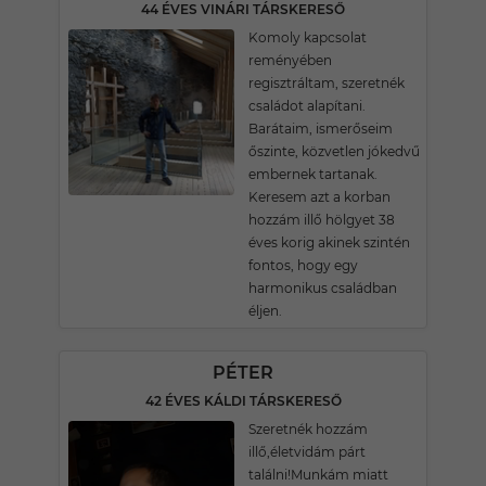
44 ÉVES VINÁRI TÁRSKERESŐ
Komoly kapcsolat
reményében
regisztráltam, szeretnék
családot alapítani.
Barátaim, ismerőseim
őszinte, közvetlen jókedvű
embernek tartanak.
Keresem azt a korban
hozzám illő hölgyet 38
éves korig akinek szintén
fontos, hogy egy
harmonikus családban
éljen.
PÉTER
42 ÉVES KÁLDI TÁRSKERESŐ
Szeretnék hozzám
illő,életvidám párt
találni!Munkám miatt