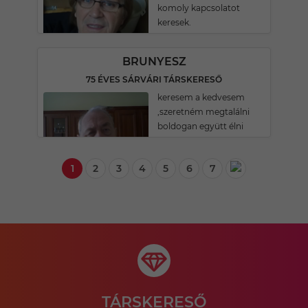
komoly kapcsolatot
keresek.
BRUNYESZ
75 ÉVES SÁRVÁRI TÁRSKERESŐ
keresem a kedvesem
,szeretném megtalálni
boldogan együtt élni
1
2
3
4
5
6
7
TÁRSKERESŐ