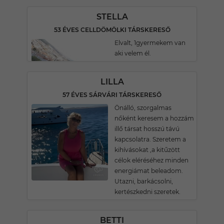
STELLA
53 ÉVES CELLDÖMÖLKI TÁRSKERESŐ
Elvalt, 1gyermekem van
aki velem él.
LILLA
57 ÉVES SÁRVÁRI TÁRSKERESŐ
Önálló, szorgalmas
nőként keresem a hozzám
illő társat hosszú távú
kapcsolatra. Szeretem a
kihívásokat ,a kitűzött
célok eléréséhez minden
energiámat beleadom.
Utazni, barkácsolni,
kertészkedni szeretek.
BETTI