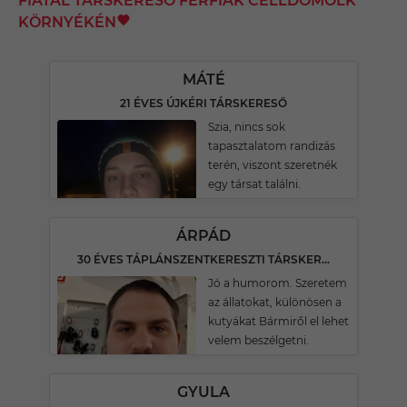
FIATAL TÁRSKERESŐ FÉRFIAK CELLDÖMÖLK
KÖRNYÉKÉN
MÁTÉ
21 ÉVES ÚJKÉRI TÁRSKERESŐ
Szia, nincs sok
tapasztalatom randizás
terén, viszont szeretnék
egy társat találni.
ÁRPÁD
30 ÉVES TÁPLÁNSZENTKERESZTI TÁRSKERESŐ
Jó a humorom. Szeretem
az állatokat, különösen a
kutyákat Bármiről el lehet
velem beszélgetni.
GYULA