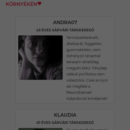
KÖRNYÉKÉN
ANDRA07
43 ÉVES SÁRVÁRI TÁRSKERESŐ
Természetkedvelő,
állatbarát, független,
gyermektelen, nem
dohányzó társamat
keresem lehetőleg
megyén belül. Fénykép
nélküli profilokra nem
válaszolok. Csak az írjon
aki megfelel a
felsoroltaknak!
Kalandorok kíméljenek!
KLAUDIA
47 ÉVES SÁRVÁRI TÁRSKERESŐ