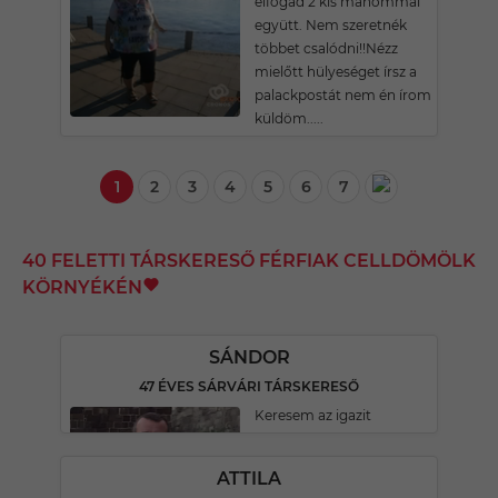
elfogad 2 kis manómmal
együtt. Nem szeretnék
többet csalódni!!Nézz
mielőtt hülyeséget írsz a
palackpostát nem én írom
küldöm.....
1
2
3
4
5
6
7
40 FELETTI TÁRSKERESŐ FÉRFIAK CELLDÖMÖLK
KÖRNYÉKÉN
SÁNDOR
47 ÉVES SÁRVÁRI TÁRSKERESŐ
Keresem az igazit
ATTILA