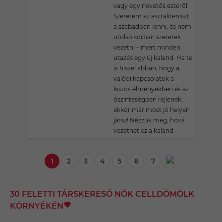
vagy egy nevetős estéről.
Szeretem az asztaliteniszt,
a szabadban lenni, és nem
utolsó sorban szeretek
vezetni – mert minden
utazás egy új kaland. Ha te
is hiszel abban, hogy a
valódi kapcsolatok a
közös élményekben és az
őszinteségben rejlenek,
akkor már most jó helyen
jársz! Nézzük meg, hová
vezethet ez a kaland
1
2
3
4
5
6
7
30 FELETTI TÁRSKERESŐ NŐK CELLDÖMÖLK
KÖRNYÉKÉN