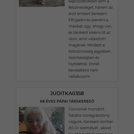
kapcsolatokban sem a
felszínességet, hanem az
érző embert keresem.
Elfogadni és szeretni a
másikat úgy, ahogy van,
és társként kísérni őt az
úton, amit választott
magának. Mindezt a
kölcsönösség jegyében,
őszinteségben és
tisztelettel. Ennél
kevesebbre nem
vállalkozom.
JUDITKA0358
68 ÉVES PÁPAI TÁRSKERESŐ
Csinosnak mondott ,
fiatalos özvegyasszony
vagyok .Keresem korban
illő Úr személyét , akivel