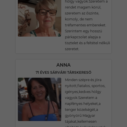
hölgy vagyok.Szeretem a
rendet magam körül,
szeretem az őszinte,
komoly, de nem
tréfamentes embereket.
Szerintem egy hosszú
párkapcsolat alapja a
tisztelet és a feltétel nélküli
szeretet.
ANNA
71 ÉVES SÁRVÁRI TÁRSKERESŐ
Minden szépre és jóra
nyitott,fiatalos, sportos,
igényes,kedves hölgy
vagyok.Szeretem a
napfényes helyeket,a
tenger közelségét,a
gyönyörű Magyar
tájakat,kellemesen