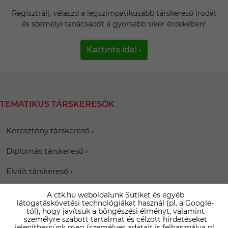
Regisztrálj, válaszd a legszimpatikusabb társkereső irodát
és személyi tanácsadót a gyorsabb siker érdekében!
Kattints ide! ›
TEMATIKUS TÁRSKERESŐK
Keresztény társkereső
Diplomás társkereső
Elvált társkereső
A ctk.hu weboldalunk Sütiket és egyéb
látogatáskövetési technológiákat használ (pl. a Google-
tól), hogy javítsuk a böngészési élményt, valamint
személyre szabott tartalmat és célzott hirdetéseket
VÖNÖCK KÖRNYÉKI TÁRSKERESŐK
jeleníthessünk meg (személyes adatait is felhasználva pl.