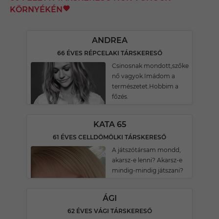
KÖRNYÉKÉN
ANDREA
66 ÉVES RÉPCELAKI TÁRSKERESŐ
Csinosnak mondott,szőke
nő vagyok.Imádom a
természetet.Hobbim a
főzés.
KATA 65
61 ÉVES CELLDÖMÖLKI TÁRSKERESŐ
A játszótársam mondd,
akarsz-e lenni? Akarsz-e
mindig-mindig játszani?
ÁGI
62 ÉVES VÁGI TÁRSKERESŐ