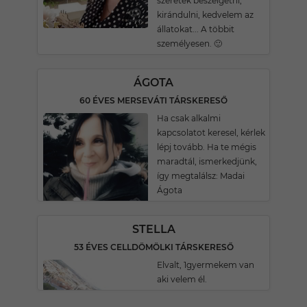
szeretek beszélgetni,
kirándulni, kedvelem az
állatokat... A többit
személyesen. 🙂
ÁGOTA
60 ÉVES MERSEVÁTI TÁRSKERESŐ
Ha csak alkalmi
kapcsolatot keresel, kérlek
lépj tovább. Ha te mégis
maradtál, ismerkedjünk,
így megtalálsz: Madai
Ágota
STELLA
53 ÉVES CELLDÖMÖLKI TÁRSKERESŐ
Elvalt, 1gyermekem van
aki velem él.