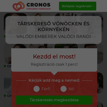
Belépés tagoknak! ›
TÁRSKERESŐ VÖNÖCKEN ÉS
KÖRNYÉKÉN
VALÓDI EMBEREK VALÓDI RANDI
ONLINE
ONLINE
ONLINE
ONLINE
Kezdd el most!
Regisztráció csak 1 perc!
ONLINE
ONLINE
ONLINE
ONLINE
Kérjük add meg a nemed:
Férfi
Nő
ONLINE
ONLINE
ONLINE
ONLINE
Társkeresés megkezdése