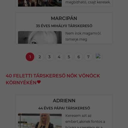
megbízható, csajt keresek.
MARCIPÁN
35 ÉVES MIHÁLYII TÁRSKERESŐ
Nem írok magamról.
Ismerje.meg
1
2
3
4
5
6
7
40 FELETTI TÁRSKERESŐ NŐK VÖNÖCK
KÖRNYÉKÉN
ADRIENN
44 ÉVES PÁPAI TÁRSKERESŐ
Keresem azt az
embert,akinek fontos a
hűség a szerelem és a