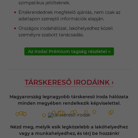
szimpatikus jelölteknek.
Értékrendednek megfelelő ajánlás, nem csak az
adatlapon szereplő információk alapján.
Országos irodahálózat, lakóhelyedhez közeli
személyre szabott tanácsadás.
Az Irodai Prémium tagság részletei »
TÁRSKERESŐ IRODÁINK ›
Magyarország legnagyobb társkereső iroda hálózata
minden megyében rendelkezik képviselettel.
Nézd meg, melyik esik legközelebb a lakóhelyedhez
vagy a munkahelyedhez, és térj be hozzánk!