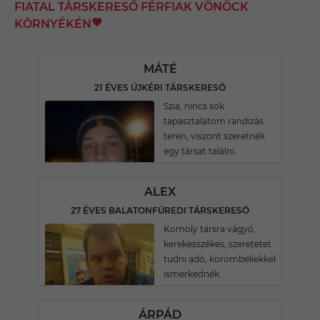
FIATAL TÁRSKERESŐ FÉRFIAK VÖNÖCK
KÖRNYÉKÉN
MÁTÉ
21 ÉVES ÚJKÉRI TÁRSKERESŐ
Szia, nincs sok
tapasztalatom randizás
terén, viszont szeretnék
egy társat találni.
ALEX
27 ÉVES BALATONFÜREDI TÁRSKERESŐ
Komoly társra vágyó,
kerekesszékes, szeretetet
tudni adó, korombeliekkel
ismerkednék.
ÁRPÁD