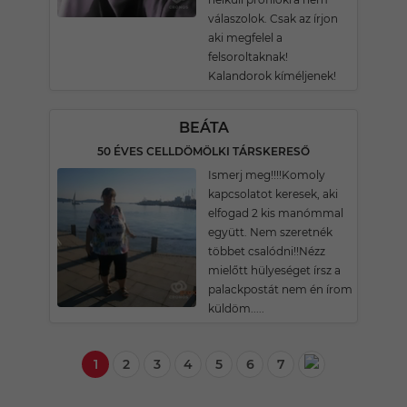
válaszolok. Csak az írjon
aki megfelel a
felsoroltaknak!
Kalandorok kíméljenek!
BEÁTA
50 ÉVES CELLDÖMÖLKI TÁRSKERESŐ
Ismerj meg!!!!Komoly
kapcsolatot keresek, aki
elfogad 2 kis manómmal
együtt. Nem szeretnék
többet csalódni!!Nézz
mielőtt hülyeséget írsz a
palackpostát nem én írom
küldöm.....
1
2
3
4
5
6
7