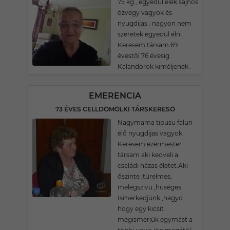
75 kg , egyedül élek sajnos
özvegy vagyok és
nyugdijas . nagyon nem
szeretek egyedül élni .
Keresem társam 69
évestől 76 évesig .
Kalandorok kiméljenek .
EMERENCIA
73 ÉVES CELLDÖMÖLKI TÁRSKERESŐ
Nagymama tipusu falun
élő nyugdijas vagyok.
Keresem ezermester
társam aki kedveli a
családi házas életet.Aki
őszinte ,türelmes,
melegszivü ,hüséges.
Ismerkedjünk ,hagyd
hogy egy kicsit
megismerjük egymást a