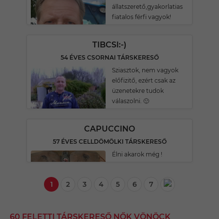
állatszerető,gyakorlatias
fiatalos férfi vagyok!
TIBCSI:-)
54 ÉVES CSORNAI TÁRSKERESŐ
Sziasztok, nem vagyok
előfizitő, ezért csak az
üzenetekre tudok
válaszolni. 🙂
CAPUCCINO
57 ÉVES CELLDÖMÖLKI TÁRSKERESŐ
Élni akarok még !
1
2
3
4
5
6
7
60 FELETTI TÁRSKERESŐ NŐK VÖNÖCK