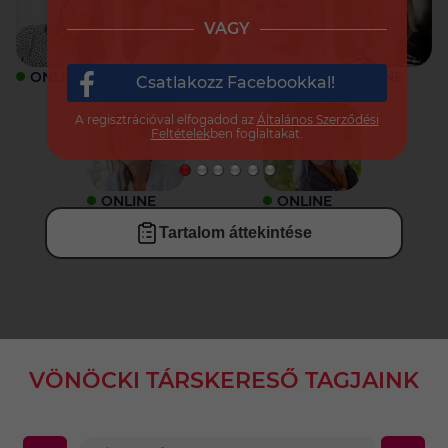
VAGY
ONLINE
ONLINE
ONLINE
ONLINE
Csatlakozz Facebookkal!
A regisztrációval elfogadod az
Általános Szerződési
Feltételek
ben foglaltakat.
ONLINE
ONLINE
Tartalom áttekintése
VÖNÖCKI TÁRSKERESŐ TAGJAINK