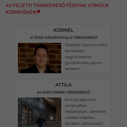
40 FELETTI TÁRSKERESŐ FÉRFIAK VÖNÖCK
KÖRNYÉKÉN
KORNÉL
41 ÉVES VÁSÁROSFALUI TÁRSKERESŐ
Sziasztok! Sportos,vidám
természetű
vagyok,hasonló
gondolkodású párom
keresem!
ATTILA
44 ÉVES VINÁRI TÁRSKERESŐ
Komoly kapcsolat
reményében
regisztráltam, szeretnék
családot alapítani.
Barátaim, ismerőseim