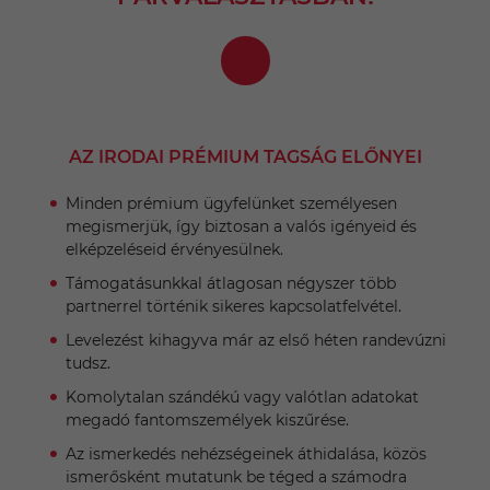
AZ IRODAI PRÉMIUM TAGSÁG ELŐNYEI
Minden prémium ügyfelünket személyesen
megismerjük, így biztosan a valós igényeid és
elképzeléseid érvényesülnek.
Támogatásunkkal átlagosan négyszer több
partnerrel történik sikeres kapcsolatfelvétel.
Levelezést kihagyva már az első héten randevúzni
tudsz.
Komolytalan szándékú vagy valótlan adatokat
megadó fantomszemélyek kiszűrése.
Az ismerkedés nehézségeinek áthidalása, közös
ismerősként mutatunk be téged a számodra