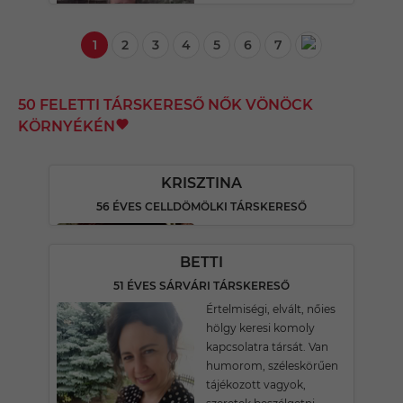
1
2
3
4
5
6
7
50 FELETTI TÁRSKERESŐ NŐK VÖNÖCK
KÖRNYÉKÉN
KRISZTINA
56 ÉVES CELLDÖMÖLKI TÁRSKERESŐ
BETTI
51 ÉVES SÁRVÁRI TÁRSKERESŐ
Értelmiségi, elvált, nőies
hölgy keresi komoly
kapcsolatra társát. Van
humorom, széleskörűen
tájékozott vagyok,