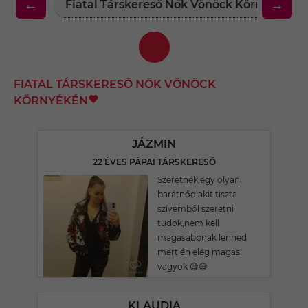
←
→
Fiatal Társkereső Nők Vönöck Környékén
FIATAL TÁRSKERESŐ NŐK VÖNÖCK
KÖRNYÉKÉN
JÁZMIN
22 ÉVES PÁPAI TÁRSKERESŐ
Szeretnék,egy olyan
barátnőd akit tiszta
szívemből szeretni
tudok,nem kell
magasabbnak lenned
mert én elég magas
vagyok 😅😅
KLAUDIA