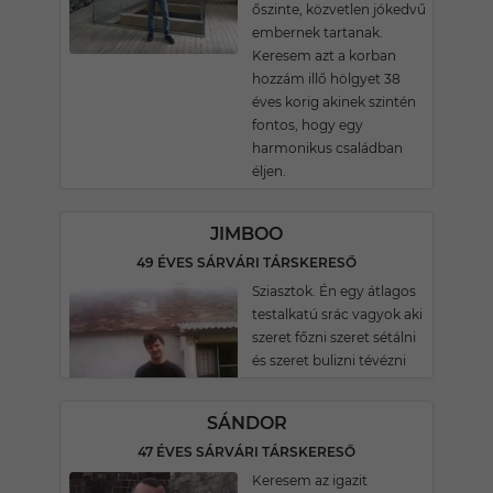
őszinte, közvetlen jókedvű
embernek tartanak.
Keresem azt a korban
hozzám illő hölgyet 38
éves korig akinek szintén
fontos, hogy egy
harmonikus családban
éljen.
JIMBOO
49 ÉVES SÁRVÁRI TÁRSKERESŐ
Sziasztok. Én egy átlagos
testalkatú srác vagyok aki
szeret főzni szeret sétálni
és szeret bulizni tévézni
SÁNDOR
47 ÉVES SÁRVÁRI TÁRSKERESŐ
Keresem az igazit