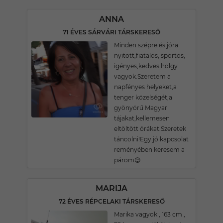
ANNA
71 ÉVES SÁRVÁRI TÁRSKERESŐ
Minden szépre és jóra
nyitott,fiatalos, sportos,
igényes,kedves hölgy
vagyok.Szeretem a
napfényes helyeket,a
tenger közelségét,a
gyönyörű Magyar
tájakat,kellemesen
eltöltött órákat.Szeretek
táncolni!Egy jó kapcsolat
reményében keresem a
párom😊
MARIJA
72 ÉVES RÉPCELAKI TÁRSKERESŐ
Marika vagyok , 163 cm ,