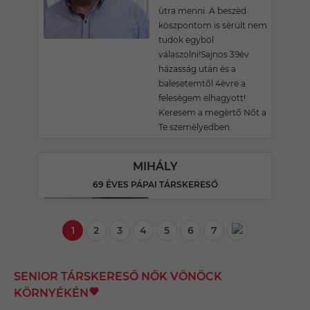
ùtra menni. A beszèd
köszpontom is sèrült nem
tudok egyböl
válaszolni!Sajnos 39èv
házasság után ès a
balesetemtől 4èvre a
felesègem elhagyott!
Keresem a megèrtő Nőt a
Te szemèlyedben.
MIHÁLY
69 ÉVES PÁPAI TÁRSKERESŐ
1
2
3
4
5
6
7
SENIOR TÁRSKERESŐ NŐK VÖNÖCK
KÖRNYÉKÉN