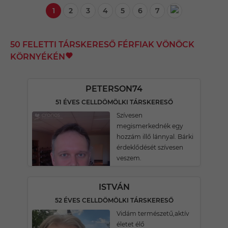
1
2
3
4
5
6
7
50 FELETTI TÁRSKERESŐ FÉRFIAK VÖNÖCK
KÖRNYÉKÉN
PETERSON74
51 ÉVES CELLDÖMÖLKI TÁRSKERESŐ
Szívesen
megismerkednék egy
hozzám illő lánnyal. Bárki
érdeklődését szívesen
veszem.
ISTVÁN
52 ÉVES CELLDÖMÖLKI TÁRSKERESŐ
Vidám természetű,aktív
életet élő