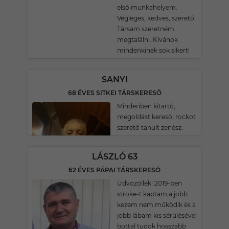
első munkahelyem.
Végleges, kedves, szerető
Társam szeretném
megtalálni. Kívánok
mindenkinek sok sikert!
SANYI
68 ÉVES SITKEI TÁRSKERESŐ
Mindenben kitartó,
megoldást kereső, rockot
szerető tanult zenész.
LÁSZLÓ 63
62 ÉVES PÁPAI TÁRSKERESŐ
Üdvözöllek! 2019-ben
stroke-t kaptam,a jobb
kezem nem működik ès a
jobb lábam kis sérülésével
bottal tudok hosszabb