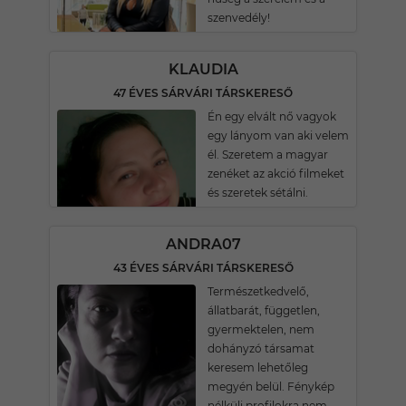
szenvedély!
KLAUDIA
47 ÉVES SÁRVÁRI TÁRSKERESŐ
Én egy elvált nő vagyok
egy lányom van aki velem
él. Szeretem a magyar
zenéket az akció filmeket
és szeretek sétálni.
ANDRA07
43 ÉVES SÁRVÁRI TÁRSKERESŐ
Természetkedvelő,
állatbarát, független,
gyermektelen, nem
dohányzó társamat
keresem lehetőleg
megyén belül. Fénykép
nélküli profilokra nem