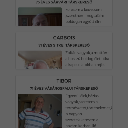
75 ÉVES SÁRVÁRI TÁRSKERESŐ
keresem a kedvesem
,szeretném megtalálni
boldogan együtt élni
CARBO13
71 ÉVES SITKEI TÁRSKERESŐ
Zoltán vagyok,a mottóm:
a hosszú boldog élet titka
a kapcsolatokban rejlik!
TIBOR
71 ÉVES VÁSÁROSFALUI TÁRSKERESŐ
Egyedül élek,házias
vagyok,szeretem a
természetet,történelemet,kertészke
is nagyon
szeretek,keresem a
hozám korban illő