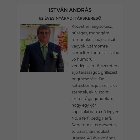
ISTVÁN ANDRÁS
62 ÉVES NYÁRÁDI TÁRSKERESŐ
Közvetlen, segítőkész,
hűséges, monogám,
romantikus, bújós alkat
vagyok. Számomra
kiemelten fontos a család.
Jó humorú,
vendégszerető, szeretem
a jó társaságot, grillezést,
bográcsozást. De
kettesben is jó azzal, akit
szeretek, aki viszont
szeret. Úgy gondolom,
hogy egy /jó/
kapcsolatban a nő legyen
Nő, a férfi pedig Férfi.
Szeretem a természetet,
túrázást, kirándulást,
utazást. 40 éve volános,