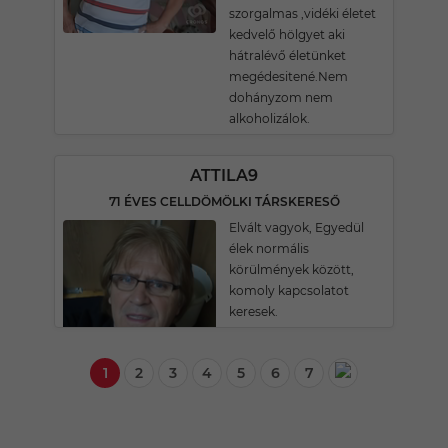
szorgalmas ,vidéki életet
kedvelő hölgyet aki
hátralévő életünket
megédesitené.Nem
dohányzom nem
alkoholizálok.
ATTILA9
71 ÉVES CELLDÖMÖLKI TÁRSKERESŐ
Elvált vagyok, Egyedül
élek normális
körülmények között,
komoly kapcsolatot
keresek.
1
2
3
4
5
6
7