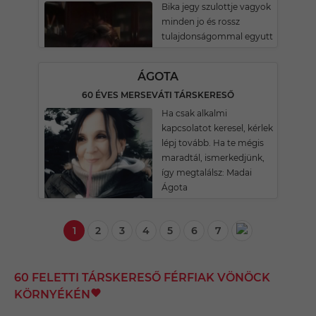
Bika jegy szulottje vagyok
minden jo és rossz
tulajdonságommal egyutt
ÁGOTA
60 ÉVES MERSEVÁTI TÁRSKERESŐ
Ha csak alkalmi
kapcsolatot keresel, kérlek
lépj tovább. Ha te mégis
maradtál, ismerkedjünk,
így megtalálsz: Madai
Ágota
1
2
3
4
5
6
7
60 FELETTI TÁRSKERESŐ FÉRFIAK VÖNÖCK
KÖRNYÉKÉN