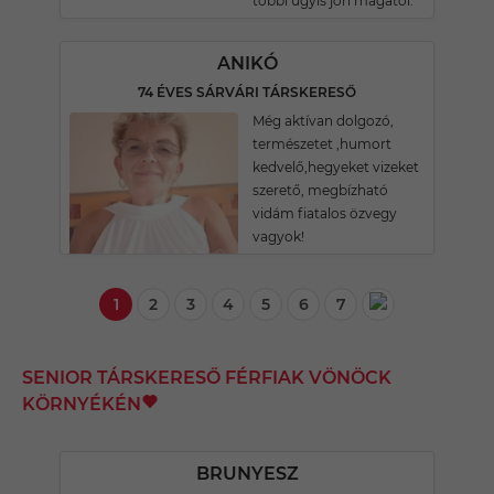
többi ugyis jön magától.
ANIKÓ
74 ÉVES SÁRVÁRI TÁRSKERESŐ
Még aktívan dolgozó,
természetet ,humort
kedvelő,hegyeket vizeket
szerető, megbízható
vidám fiatalos özvegy
vagyok!
1
2
3
4
5
6
7
SENIOR TÁRSKERESŐ FÉRFIAK VÖNÖCK
KÖRNYÉKÉN
BRUNYESZ