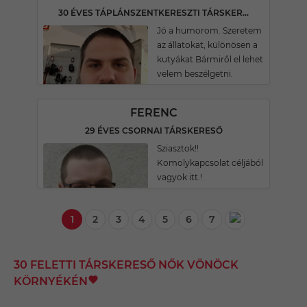
30 ÉVES TÁPLÁNSZENTKERESZTI TÁRSKERESŐ
Jó a humorom. Szeretem
az állatokat, különösen a
kutyákat Bármiről el lehet
velem beszélgetni.
FERENC
29 ÉVES CSORNAI TÁRSKERESŐ
Sziasztok!!
Komolykapcsolat céljából
vagyok itt.!
1
2
3
4
5
6
7
30 FELETTI TÁRSKERESŐ NŐK VÖNÖCK
KÖRNYÉKÉN