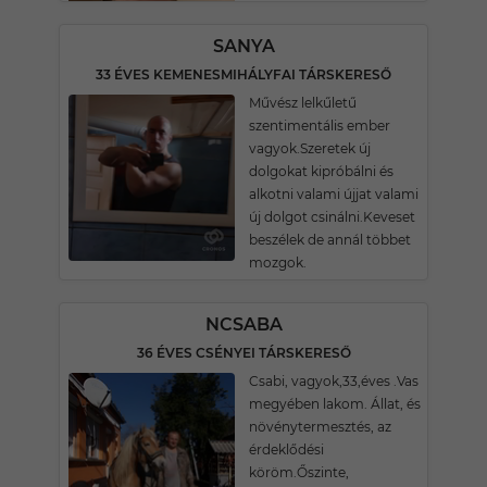
SANYA
33 ÉVES KEMENESMIHÁLYFAI TÁRSKERESŐ
Művész lelkűletű
szentimentális ember
vagyok.Szeretek új
dolgokat kipróbálni és
alkotni valami újjat valami
új dolgot csinálni.Keveset
beszélek de annál többet
mozgok.
NCSABA
36 ÉVES CSÉNYEI TÁRSKERESŐ
Csabi, vagyok,33,éves .Vas
megyében lakom. Állat, és
növénytermesztés, az
érdeklődési
köröm.Őszinte,