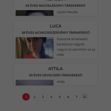
26 ÉVES NAGYALÁSONYI TÁRSKERESŐ
László Klaudia
LUCA
28 ÉVES AGYAGOSSZERGÉNYI TÁRSKERESŐ
Sziasztok ismerkedni
baratkozni vagyok
nagyon jó szerintem ez az
oldal
ATTILA
30 ÉVES DEVECSERI TÁRSKERESŐ
Attila
1
2
3
4
5
6
7