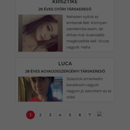
KRISZTIKE
26 ÉVES GYŐRI TÁRSKERESŐ
Nehezen nyitok az
emberek felé. Könnyen
szerelembe esem, de
ehhez már óvatosabb
megközelítés kell. Vicces
vagyok. Haha
LUCA
28 ÉVES AGYAGOSSZERGÉNYI TÁRSKERESŐ
Sziasztok ismerkedni
baratkozni vagyok
nagyon jó szerintem ez az
oldal
1
2
3
4
5
6
7