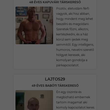
48 ÉVES KAPUVÁRI TÁRSKERESŐ
Pozitív, életvidám férfi
vagyok, aki hisz abban,
hogy mindent meg lehet
beszélni és megoldani.
Szeretek főzni, alkotni,
kertészkedni, és a ház
körül sem ijedek meg
semmitől. Egy intelligens,
humoros, nevetni szerető
hölgyet keresek, aki
komolyan gondolja a
párkapcsolatot.
LAJTOS29
49 ÉVES BABÓTI TÁRSKERESŐ
Én egy öszinte és
megbizható embernek
tartom magamat aki
komoly kapcsolatot keres.