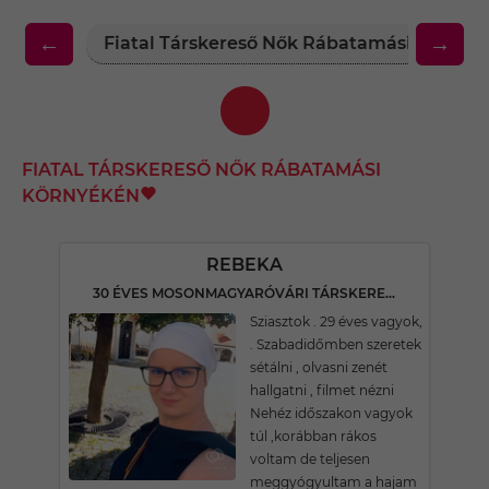
←
→
Fiatal Társkereső Nők Rábatamási Környé
FIATAL TÁRSKERESŐ NŐK RÁBATAMÁSI
KÖRNYÉKÉN
REBEKA
30 ÉVES MOSONMAGYARÓVÁRI TÁRSKERESŐ
Sziasztok . 29 éves vagyok,
. Szabadidőmben szeretek
sétálni , olvasni zenét
hallgatni , filmet nézni
Nehéz időszakon vagyok
túl ,korábban rákos
voltam de teljesen
meggyógyultam a hajam