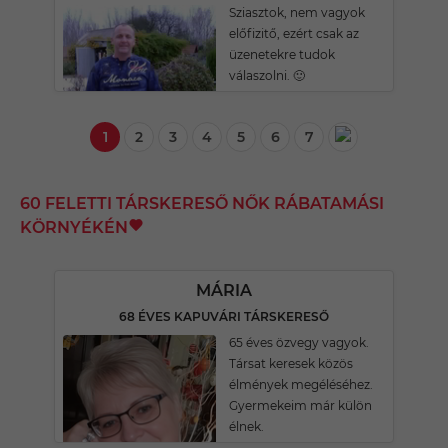
Sziasztok, nem vagyok
előfizitő, ezért csak az
üzenetekre tudok
válaszolni. 🙂
1
2
3
4
5
6
7
60 FELETTI TÁRSKERESŐ NŐK RÁBATAMÁSI
KÖRNYÉKÉN
MÁRIA
68 ÉVES KAPUVÁRI TÁRSKERESŐ
65 éves özvegy vagyok.
Társat keresek közös
élmények megéléséhez.
Gyermekeim már külön
élnek.