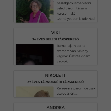
beszélgetni ismerkedni
veled párom társam
keresem akár
személyedben is üdv Nati
VIKI
34 ÉVES BELEDI TÁRSKERESŐ
Barna hajam barna
szemem van. Vékony
vagyok. Őszinte vidám
vagyok.
NIKOLETT
37 ÉVES TÁRNOKRÉTII TÁRSKERESŐ
Keresem a pàrom de csak
csalodàs èrt.....
ANDREA