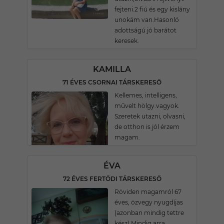
fejteni.2 fiú és egy kislány
unokám van.Hasonló
adottságú jó barátot
keresek.
KAMILLA
71 ÉVES CSORNAI TÁRSKERESŐ
Kellemes, intelligens,
művelt hölgy.vagyok.
Szeretek utazni, olvasni,
de otthon is jól érzem
magam.
ÉVA
72 ÉVES FERTŐDI TÁRSKERESŐ
Röviden magamról 67
éves, özvegy nyugdíjas
(azonban mindig tettre
kész) Mindig arra