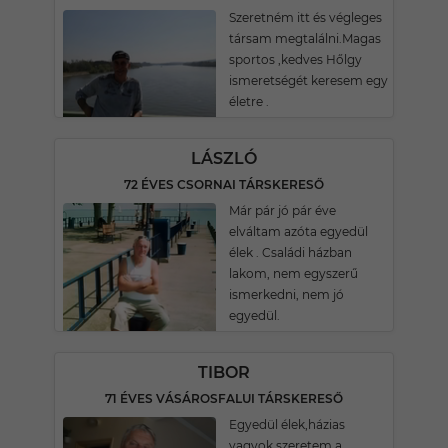
Szeretném itt és végleges
társam megtalálni.Magas
sportos ,kedves Hőlgy
ismeretségét keresem egy
életre .
LÁSZLÓ
72 ÉVES CSORNAI TÁRSKERESŐ
Már pár jó pár éve
elváltam azóta egyedül
élek . Családi házban
lakom, nem egyszerű
ismerkedni, nem jó
egyedül.
TIBOR
71 ÉVES VÁSÁROSFALUI TÁRSKERESŐ
Egyedül élek,házias
vagyok,szeretem a