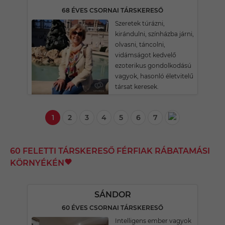
68 ÉVES CSORNAI TÁRSKERESŐ
Szeretek túrázni,
kirándulni, színházba járni,
olvasni, táncolni,
vidámságot kedvelő
ezoterikus gondolkodású
vagyok, hasonló életvitelű
társat keresek.
1
2
3
4
5
6
7
60 FELETTI TÁRSKERESŐ FÉRFIAK RÁBATAMÁSI
KÖRNYÉKÉN
SÁNDOR
60 ÉVES CSORNAI TÁRSKERESŐ
Intelligens ember vagyok