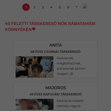
1
2
3
4
5
6
7
40 FELETTI TÁRSKERESŐ NŐK RÁBATAMÁSI
KÖRNYÉKÉN
ANITA
48 ÉVES CSORNAI TÁRSKERESŐ
Kedvesnek,
megbízhatónak,
aranyosnak tartom
magam. 😊
MAJOROS
49 ÉVES KAPUVÁRI TÁRSKERESŐ
Kedves és odaadó
személy vagyok.