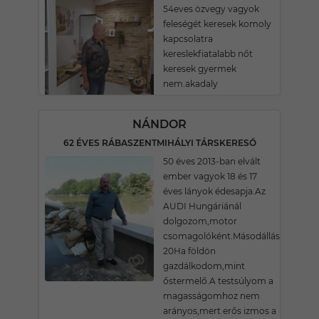
54eves özvegy vagyok
feleségét keresek komoly
kapcsolatra
kereslekfiatalabb nőt
keresek gyermek
nem.akadaly
NÁNDOR
62 ÉVES RÁBASZENTMIHÁLYI TÁRSKERESŐ
50 éves 2013-ban elvált
ember vagyok 18 és 17
éves lányok édesapja.Az
AUDI Hungáriánál
dolgozom,motor
csomagolóként.Másodállásom
20Ha földön
gazdálkodom,mint
őstermelő.A testsúlyom a
magasságomhoz nem
arányos,mert erős izmos a