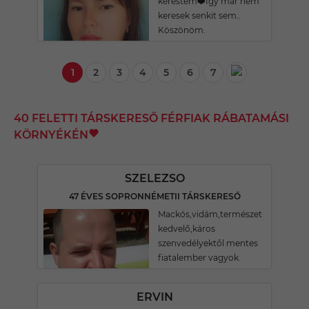
kerestem❤️Igy már nem
keresek senkit sem..
Köszönöm.
1
2
3
4
5
6
7
40 FELETTI TÁRSKERESŐ FÉRFIAK RÁBATAMÁSI
KÖRNYÉKÉN
SZELEZSO
47 ÉVES SOPRONNÉMETII TÁRSKERESŐ
Mackós,vidám,természet
kedvelő,káros
szenvedélyektől mentes
fiatalember vagyok.
ERVIN