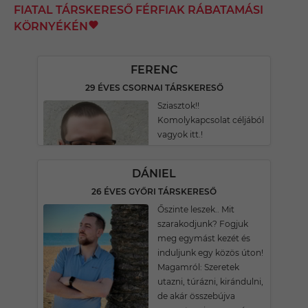
FIATAL TÁRSKERESŐ FÉRFIAK RÁBATAMÁSI
KÖRNYÉKÉN
FERENC
29 ÉVES CSORNAI TÁRSKERESŐ
Sziasztok!!
Komolykapcsolat céljából
vagyok itt.!
DÁNIEL
26 ÉVES GYŐRI TÁRSKERESŐ
Őszinte leszek.. Mit
szarakodjunk? Fogjuk
meg egymást kezét és
induljunk egy közös úton!
Magamról: Szeretek
utazni, túrázni, kirándulni,
de akár összebújva