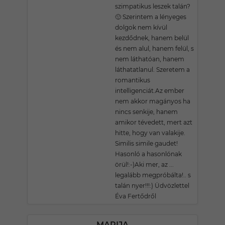
szimpatikus leszek talán?
🙂 Szerintem a lényeges
dolgok nem kívül
kezdődnek, hanem belül
és nem alul, hanem felül, s
nem láthatóan, hanem
láthatatlanul. Szeretem a
romantikus
intelligenciát.Az ember
nem akkor magányos ha
nincs senkije, hanem
amikor tévedett, mert azt
hitte, hogy van valakije.
Similis simile gaudet!
Hasonló a hasonlónak
örül!:-)Aki mer, az ...
legalább megpróbálta!.. s
talán nyer!!!:) Üdvözlettel
Éva Fertődről
MARIJA