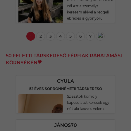
cél.Azt a személyt
keresem akivel a reggeli
ébredés is gyönyörű.
1
2
3
4
5
6
7
50 FELETTI TÁRSKERESŐ FÉRFIAK RÁBATAMÁSI
KÖRNYÉKÉN
GYULA
52 ÉVES SOPRONNÉMETII TÁRSKERESŐ
Sziasztok komoly
kapcsolatot keresek egy
nőt aki kedves velem
JÁNOS70