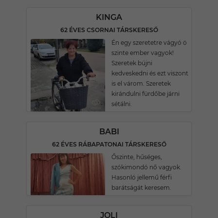
KINGA
62 ÉVES CSORNAI TÁRSKERESŐ
Én egy szeretetre vágyó ö
szinte ember vagyok!
Szeretek bújni
kedveskedni és ezt viszont
is el várom. Szeretek
kirándulni fürdőbe járni
sétálni.
BABI
62 ÉVES RÁBAPATONAI TÁRSKERESŐ
Őszinte, hűséges,
szókimondó nő vagyok.
Hasonló jellemű férfi
barátságát keresem.
JOLI