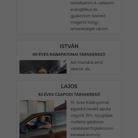
testalkatom.A vallásom
evangélikus és
gyakorlom.Szerető
megértő hölgy
ismeretségét várom.
ISTVÁN
69 ÉVES RÁBAPATONAI TÁRSKERESŐ
Azt mondok amit
akarok..de,,
LAJOS
63 ÉVES CSAPODI TÁRSKERESŐ
13- éves Kislányomat
egyedül nevelő apuka
vagyok. Bm. nyugdíjas,
mellette gépkocsi
vezetéssel foglalkozom.
Keresek komoly