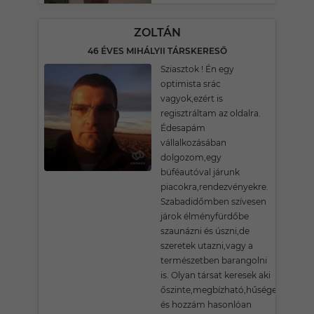
ZOLTÁN
46 ÉVES MIHÁLYII TÁRSKERESŐ
Sziasztok ! Én egy
optimista srác
vagyok,ezért is
regisztráltam az oldalra.
Édesapám
vállalkozásában
dolgozom,egy
büféautóval járunk
piacokra,rendezvényekre.
Szabadidőmben szívesen
járok élményfürdőbe
szaunázni és úszni,de
szeretek utazni,vagy a
természetben barangolni
is. Olyan társat keresek aki
őszinte,megbízható,hűséges
és hozzám hasonlóan