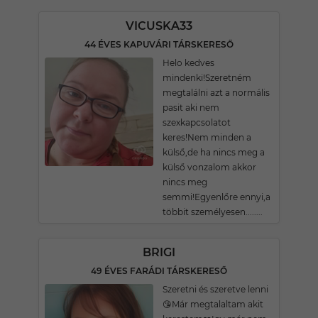
VICUSKA33
44 ÉVES KAPUVÁRI TÁRSKERESŐ
Helo kedves
mindenki!Szeretném
megtalálni azt a normális
pasit aki nem
szexkapcsolatot
keres!Nem minden a
külső,de ha nincs meg a
külső vonzalom akkor
nincs meg
semmi!Egyenlőre ennyi,a
többit személyesen........
BRIGI
49 ÉVES FARÁDI TÁRSKERESŐ
Szeretni és szeretve lenni
😘Már megtalaltam akit