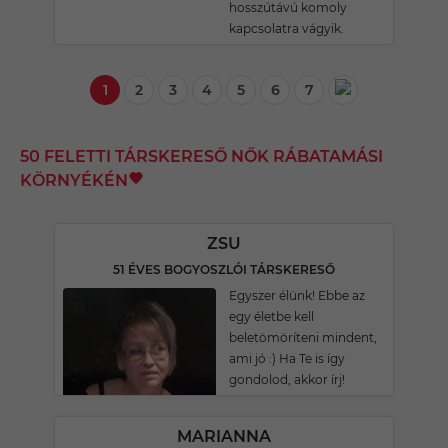
hosszútávú komoly
kapcsolatra vágyik.
1
2
3
4
5
6
7
50 FELETTI TÁRSKERESŐ NŐK RÁBATAMÁSI
KÖRNYÉKÉN
ZSU
51 ÉVES BOGYOSZLÓI TÁRSKERESŐ
Egyszer élünk! Ebbe az
egy életbe kell
beletömöríteni mindent,
ami jó :) Ha Te is így
gondolod, akkor írj!
MARIANNA