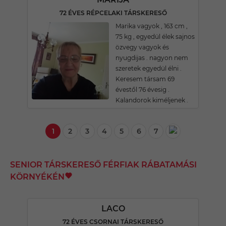
72 ÉVES RÉPCELAKI TÁRSKERESŐ
Marika vagyok , 163 cm ,
75 kg , egyedül élek sajnos
özvegy vagyok és
nyugdijas . nagyon nem
szeretek egyedül élni .
Keresem társam 69
évestől 76 évesig .
Kalandorok kiméljenek .
1
2
3
4
5
6
7
SENIOR TÁRSKERESŐ FÉRFIAK RÁBATAMÁSI
KÖRNYÉKÉN
LACO
72 ÉVES CSORNAI TÁRSKERESŐ