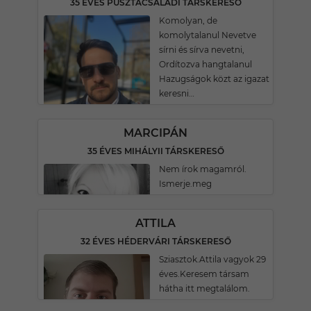
35 ÉVES PUSZTACSALÁDI TÁRSKERESŐ
Komolyan, de
komolytalanul Nevetve
sírni és sírva nevetni,
Ordítozva hangtalanul
Hazugságok közt az igazat
keresni…
MARCIPÁN
35 ÉVES MIHÁLYII TÁRSKERESŐ
Nem írok magamról.
Ismerje.meg
ATTILA
32 ÉVES HÉDERVÁRI TÁRSKERESŐ
Sziasztok.Attila vagyok 29
éves.Keresem társam
hátha itt megtalálom.