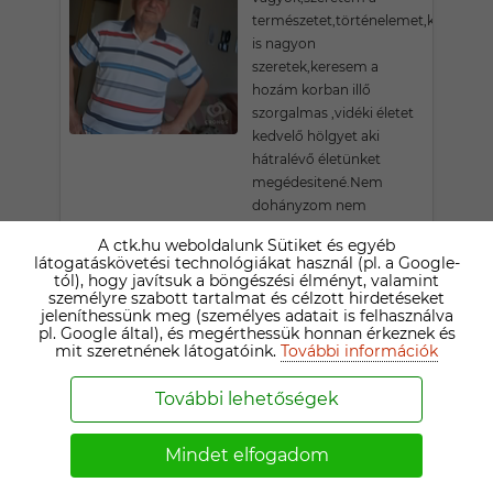
természetet,történelemet,kertészke
is nagyon
szeretek,keresem a
hozám korban illő
szorgalmas ,vidéki életet
kedvelő hölgyet aki
hátralévő életünket
megédesitené.Nem
dohányzom nem
alkoholizálok.
A ctk.hu weboldalunk Sütiket és egyéb
látogatáskövetési technológiákat használ (pl. a Google-
tól), hogy javítsuk a böngészési élményt, valamint
GYULA48
személyre szabott tartalmat és célzott hirdetéseket
jeleníthessünk meg (személyes adatait is felhasználva
78 ÉVES KŐSZEGI TÁRSKERESŐ
pl. Google által), és megérthessük honnan érkeznek és
24-éve korkedvezménnyel
mit szeretnének látogatóink.
További információk
nyugdíjas vagyok
rengeteg szabadidővel,
További lehetőségek
amit általában a hobbim
eltöltésével, kerékpározás,
Mindet elfogadom
túrázás, - már csak a
közelben (100-km)