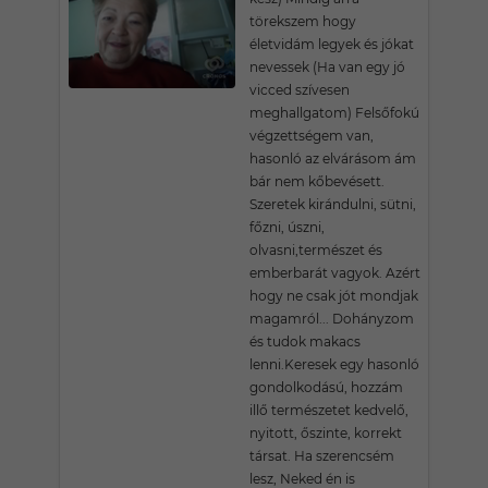
törekszem hogy
életvidám legyek és jókat
nevessek (Ha van egy jó
vicced szívesen
meghallgatom) Felsőfokú
végzettségem van,
hasonló az elvárásom ám
bár nem kőbevésett.
Szeretek kirándulni, sütni,
főzni, úszni,
olvasni,természet és
emberbarát vagyok. Azért
hogy ne csak jót mondjak
magamról... Dohányzom
és tudok makacs
lenni.Keresek egy hasonló
gondolkodású, hozzám
illő természetet kedvelő,
nyitott, őszinte, korrekt
társat. Ha szerencsém
lesz, Neked én is