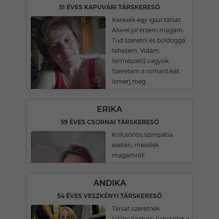
51 ÉVES KAPUVÁRI TÁRSKERESŐ
Keresek egy igazi társat.
Akivel jól érzem magam.
Tud szeretni és boldoggá
tehetem. Vidám
természetű vagyok.
Szeretem a romantikát.
Ismerj meg.
ERIKA
59 ÉVES CSORNAI TÁRSKERESŐ
Kölcsönös szimpátia
esetén, mesélek
magamról!
ANDIKA
54 ÉVES VESZKÉNYI TÁRSKERESŐ
Társat szeretnék
találni.Komoly kapcsolat a