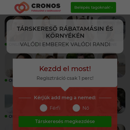
Belépés tagoknak! ›
TÁRSKERESŐ RÁBATAMÁSIN ÉS
KÖRNYÉKÉN
VALÓDI EMBEREK VALÓDI RANDI
ONLINE
ONLINE
ONLINE
ONLINE
Kezdd el most!
Regisztráció csak 1 perc!
ONLINE
ONLINE
ONLINE
ONLINE
Kérjük add meg a nemed:
Férfi
Nő
ONLINE
ONLINE
ONLINE
ONLINE
Társkeresés megkezdése