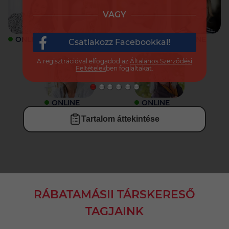
VAGY
ONLINE
ONLINE
ONLINE
ONLINE
Csatlakozz Facebookkal!
A regisztrációval elfogadod az
Általános Szerződési
Feltételek
ben foglaltakat.
ONLINE
ONLINE
Tartalom áttekintése
RÁBATAMÁSII TÁRSKERESŐ
TAGJAINK