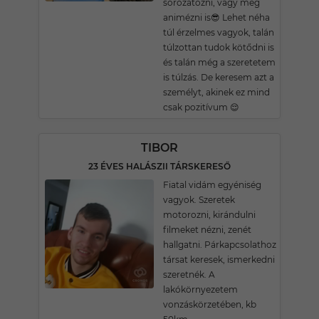
sorozatozni, vagy még
animézni is😎 Lehet néha
túl érzelmes vagyok, talán
túlzottan tudok kötődni is
és talán még a szeretetem
is túlzás. De keresem azt a
személyt, akinek ez mind
csak pozitívum 😌
TIBOR
23 ÉVES HALÁSZII TÁRSKERESŐ
Fiatal vidám egyéniség
vagyok. Szeretek
motorozni, kirándulni
filmeket nézni, zenét
hallgatni. Párkapcsolathoz
társat keresek, ismerkedni
szeretnék. A
lakókörnyezetem
vonzáskörzetében, kb