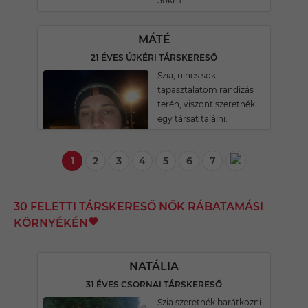
50km.
MÁTÉ
21 ÉVES ÚJKÉRI TÁRSKERESŐ
Szia, nincs sok
tapasztalatom randizás
terén, viszont szeretnék
egy társat találni.
1
2
3
4
5
6
7
30 FELETTI TÁRSKERESŐ NŐK RÁBATAMÁSI
KÖRNYÉKÉN
NATÁLIA
31 ÉVES CSORNAI TÁRSKERESŐ
Szia szeretnék barátkozni