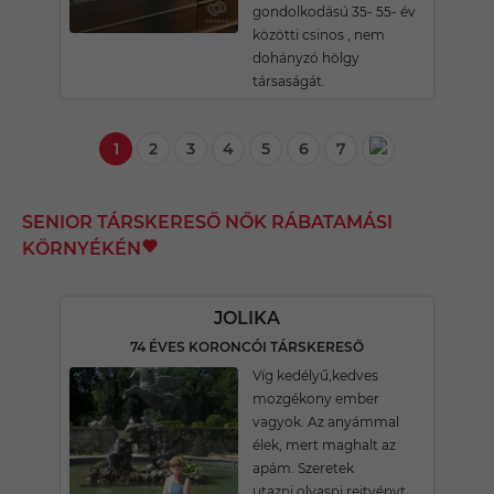
gondolkodású 35- 55- év
közötti csinos , nem
dohányzó hölgy
társaságát.
1
2
3
4
5
6
7
SENIOR TÁRSKERESŐ NŐK RÁBATAMÁSI
KÖRNYÉKÉN
JOLIKA
74 ÉVES KORONCÓI TÁRSKERESŐ
Víg kedélyű,kedves
mozgékony ember
vagyok. Az anyámmal
élek, mert maghalt az
apám. Szeretek
utazni,olvasni rejtvényt