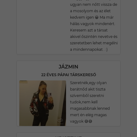
ugyan nem nőtt vissza de
a mosolyom és az élet
kedvem igen 😀 Ma már
hálás vagyok mindenért.
Keresem azt a társat
akivel őszintén nevetve és
szeretetben lehet megélni
a mindennapokat . :)
JÁZMIN
22 ÉVES PÁPAI TÁRSKERESŐ
Szeretnék,egy olyan
barátnőd akit tiszta
szívemből szeretni
tudok,nem kell
magasabbnak lenned
mert én elég magas
vagyok 😅😅