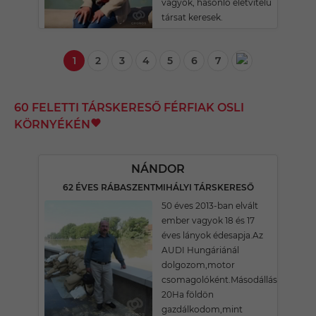
vagyok, hasonló életvitelű
társat keresek.
1
2
3
4
5
6
7
60 FELETTI TÁRSKERESŐ FÉRFIAK OSLI
KÖRNYÉKÉN
NÁNDOR
62 ÉVES RÁBASZENTMIHÁLYI TÁRSKERESŐ
50 éves 2013-ban elvált
ember vagyok 18 és 17
éves lányok édesapja.Az
AUDI Hungáriánál
dolgozom,motor
csomagolóként.Másodállásom
20Ha földön
gazdálkodom,mint