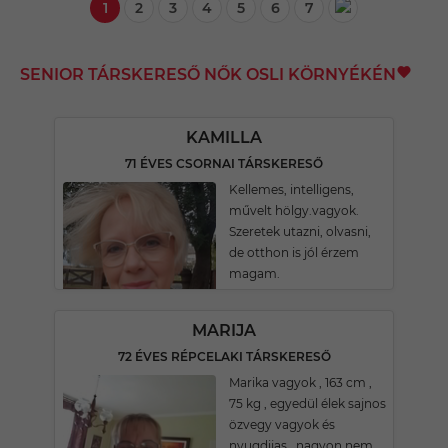
1
2
3
4
5
6
7
SENIOR TÁRSKERESŐ NŐK OSLI KÖRNYÉKÉN
KAMILLA
71 ÉVES CSORNAI TÁRSKERESŐ
Kellemes, intelligens,
művelt hölgy.vagyok.
Szeretek utazni, olvasni,
de otthon is jól érzem
magam.
MARIJA
72 ÉVES RÉPCELAKI TÁRSKERESŐ
Marika vagyok , 163 cm ,
75 kg , egyedül élek sajnos
özvegy vagyok és
nyugdijas . nagyon nem