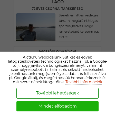
LACO
72 ÉVES CSORNAI TÁRSKERESŐ
Szeretném itt és végleges
társam megtalálni.Magas
sportos ,kedves Hőlgy
ismeretségét keresem egy
életre .
MAGÁNYOSJÓZSI
A ctk.hu weboldalunk Sütiket és egyéb
75 ÉVES MÁRIAKÁLNOKI TÁRSKERESŐ
látogatáskövetési technológiákat használ (pl. a Google-
Fiatalos vidám vicces
tól), hogy javítsuk a böngészési élményt, valamint
személyre szabott tartalmat és célzott hirdetéseket
zenész vagyok
jeleníthessünk meg (személyes adatait is felhasználva
pl. Google által), és megérthessük honnan érkeznek és
mit szeretnének látogatóink.
További információk
LÁSZLÓ
72 ÉVES CSORNAI TÁRSKERESŐ
További lehetőségek
Már pár jó pár éve
elváltam azóta egyedül
Mindet elfogadom
élek . Családi házban
lakom, nem egyszerű