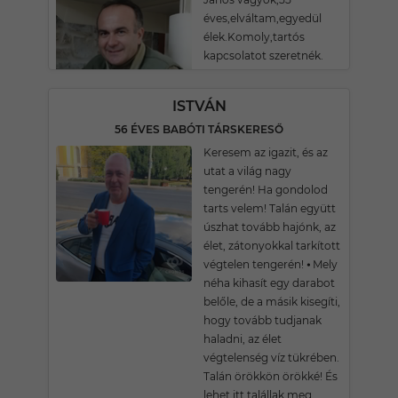
éves,elváltam,egyedül
élek.Komoly,tartós
kapcsolatot szeretnék.
ISTVÁN
56 ÉVES BABÓTI TÁRSKERESŐ
Keresem az igazit, és az
utat a világ nagy
tengerén! Ha gondolod
tarts velem! Talán együtt
úszhat tovább hajónk, az
élet, zátonyokkal tarkított
végtelen tengerén! ⦁ Mely
néha kihasít egy darabot
belőle, de a másik kisegíti,
hogy tovább tudjanak
haladni, az élet
végtelenség víz tükrében.
Talán örökkön örökké! És
lehet itt talállak meg