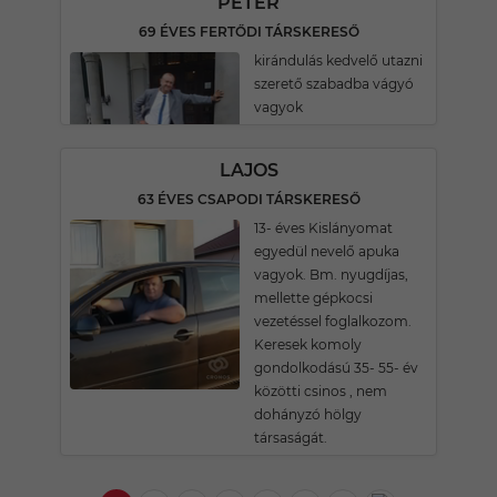
PÉTER
69 ÉVES FERTŐDI TÁRSKERESŐ
kirándulás kedvelő utazni
szerető szabadba vágyó
vagyok
LAJOS
63 ÉVES CSAPODI TÁRSKERESŐ
13- éves Kislányomat
egyedül nevelő apuka
vagyok. Bm. nyugdíjas,
mellette gépkocsi
vezetéssel foglalkozom.
Keresek komoly
gondolkodású 35- 55- év
közötti csinos , nem
dohányzó hölgy
társaságát.