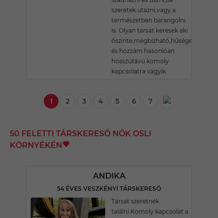
szeretek utazni,vagy a
természetben barangolni
is. Olyan társat keresek aki
őszinte,megbízható,hűséges
és hozzám hasonlóan
hosszútávú komoly
kapcsolatra vágyik.
1
2
3
4
5
6
7
50 FELETTI TÁRSKERESŐ NŐK OSLI
KÖRNYÉKÉN
ANDIKA
54 ÉVES VESZKÉNYI TÁRSKERESŐ
Társat szeretnék
találni.Komoly kapcsolat a