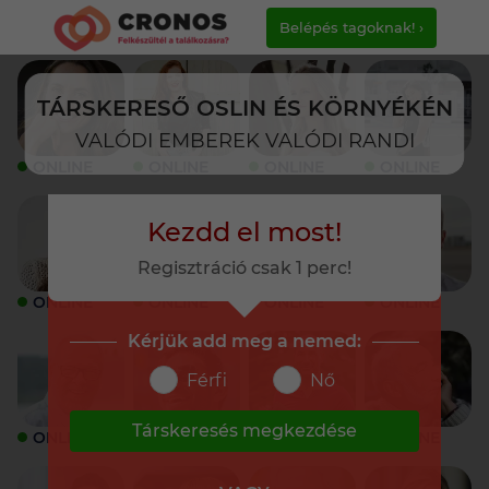
Belépés tagoknak! ›
TÁRSKERESŐ OSLIN ÉS KÖRNYÉKÉN
VALÓDI EMBEREK VALÓDI RANDI
ONLINE
ONLINE
ONLINE
ONLINE
Kezdd el most!
Regisztráció csak 1 perc!
ONLINE
ONLINE
ONLINE
ONLINE
Kérjük add meg a nemed:
Férfi
Nő
Társkeresés megkezdése
ONLINE
ONLINE
ONLINE
ONLINE