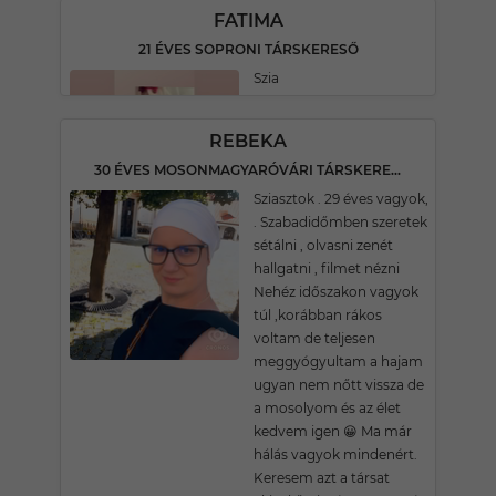
FATIMA
21 ÉVES SOPRONI TÁRSKERESŐ
Szia
REBEKA
30 ÉVES MOSONMAGYARÓVÁRI TÁRSKERESŐ
Sziasztok . 29 éves vagyok,
. Szabadidőmben szeretek
sétálni , olvasni zenét
hallgatni , filmet nézni
Nehéz időszakon vagyok
túl ,korábban rákos
voltam de teljesen
meggyógyultam a hajam
ugyan nem nőtt vissza de
a mosolyom és az élet
kedvem igen 😀 Ma már
hálás vagyok mindenért.
Keresem azt a társat