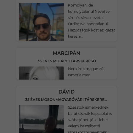
Komolyan, de
komolytalanul Nevetve
sírni és sírva nevetni,
Ordítozva hangtalanul
Hazugságok közt az igazat
keresni…
MARCIPÁN
35 ÉVES MIHÁLYII TÁRSKERESŐ
Nem írok magamról.
Ismerje.meg
DÁVID
35 ÉVES MOSONMAGYARÓVÁRI TÁRSKERESŐ
Sziasztok ismerkednék
barátkóznák kapcsolat is
szóba jöhet. jól el lehet
velem beszélgetni
szórakozzni nevetgélni