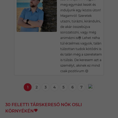
meg egymást kezét és
induljunk egy közös úton!
Magamról: Szeretek
utazni, túrázni, kirándulni,
de akár összebújva
sorozatozni, vagy még
animézni is😎 Lehet néha
túl érzelmes vagyok, talán
túlzottan tudok kötődni is
és talán még a szeretetem
is túlzás. De keresem azt a
személyt, akinek ez mind
csak pozitívum 😌
1
2
3
4
5
6
7
30 FELETTI TÁRSKERESŐ NŐK OSLI
KÖRNYÉKÉN