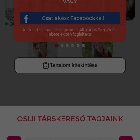
VAGY
Csatlakozz Facebookkal!
ONLINE
ONLINE
ONLINE
ONLINE
A regisztrációval elfogadod az
Általános Szerződési
Feltételek
ben foglaltakat.
ONLINE
ONLINE
Tartalom áttekintése
OSLII TÁRSKERESŐ TAGJAINK