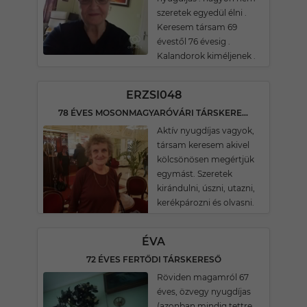
szeretek egyedül élni .
Keresem társam 69
évestől 76 évesig .
Kalandorok kiméljenek .
ERZSI048
78 ÉVES MOSONMAGYARÓVÁRI TÁRSKERESŐ
Aktív nyugdíjas vagyok,
társam keresem akivel
kölcsönösen megértjük
egymást. Szeretek
kirándulni, úszni, utazni,
kerékpározni és olvasni.
ÉVA
72 ÉVES FERTŐDI TÁRSKERESŐ
Röviden magamról 67
éves, özvegy nyugdíjas
(azonban mindig tettre