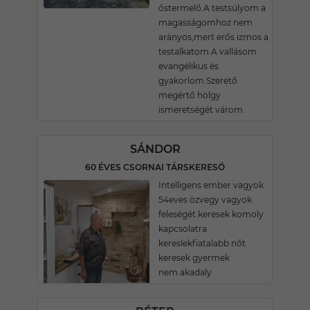
őstermelő.A testsúlyom a
magasságomhoz nem
arányos,mert erős izmos a
testalkatom.A vallásom
evangélikus és
gyakorlom.Szerető
megértő hölgy
ismeretségét várom.
SÁNDOR
60 ÉVES CSORNAI TÁRSKERESŐ
Intelligens ember vagyok
54eves özvegy vagyok
feleségét keresek komoly
kapcsolatra
kereslekfiatalabb nőt
keresek gyermek
nem.akadaly