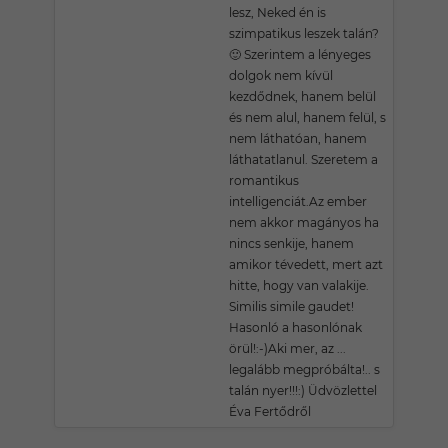
lesz, Neked én is
szimpatikus leszek talán?
🙂 Szerintem a lényeges
dolgok nem kívül
kezdődnek, hanem belül
és nem alul, hanem felül, s
nem láthatóan, hanem
láthatatlanul. Szeretem a
romantikus
intelligenciát.Az ember
nem akkor magányos ha
nincs senkije, hanem
amikor tévedett, mert azt
hitte, hogy van valakije.
Similis simile gaudet!
Hasonló a hasonlónak
örül!:-)Aki mer, az ...
legalább megpróbálta!.. s
talán nyer!!!:) Üdvözlettel
Éva Fertődről