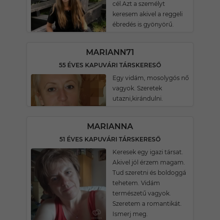
cél.Azt a személyt
keresem akivel a reggeli
ébredés is gyönyörű.
MARIANN71
55 ÉVES KAPUVÁRI TÁRSKERESŐ
Egy vidám, mosolygós nő
vagyok. Szeretek
utazni,kirándulni.
MARIANNA
51 ÉVES KAPUVÁRI TÁRSKERESŐ
Keresek egy igazi társat.
Akivel jól érzem magam.
Tud szeretni és boldoggá
tehetem. Vidám
természetű vagyok.
Szeretem a romantikát.
Ismerj meg.