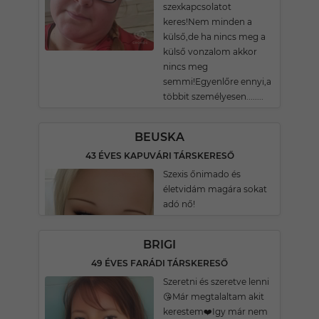
szexkapcsolatot
keres!Nem minden a
külső,de ha nincs meg a
külső vonzalom akkor
nincs meg
semmi!Egyenlőre ennyi,a
többit személyesen........
BEUSKA
43 ÉVES KAPUVÁRI TÁRSKERESŐ
Szexis őnimado és
életvidám magára sokat
adó nő!
BRIGI
49 ÉVES FARÁDI TÁRSKERESŐ
Szeretni és szeretve lenni
😘Már megtalaltam akit
kerestem❤️Igy már nem