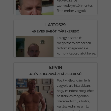
kedvelő,káros
szenvedélyektől mentes
fiatalember vagyok.
LAJTOS29
49 ÉVES BABÓTI TÁRSKERESŐ
Én egy öszinte és
megbizható embernek
tartom magamat aki
komoly kapcsolatot keres.
ERVIN
48 ÉVES KAPUVÁRI TÁRSKERESŐ
Pozitív, életvidám férfi
vagyok, aki hisz abban,
hogy mindent meg lehet
beszélni és megoldani.
Szeretek főzni, alkotni,
kertészkedni, és a ház