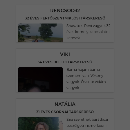
RENCSOO32
32 ÉVES FERTŐSZENTMIKLÓSI TÁRSKERESŐ
Sziasztok! Reni vagyok 32
éves komoly kapcsolatot
keresek.
VIKI
34 ÉVES BELEDI TÁRSKERESŐ
Barna hajam barna
szemem van. Vékony
vagyok. Őszinte vidám
vagyok.
NATÁLIA
31 ÉVES CSORNAI TÁRSKERESŐ
Szia szeretnék barátkozni
beszélgetni ismerkedni