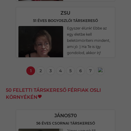
ZSU
51 ÉVES BOGYOSZLÓI TÁRSKERESŐ
Egyszer élünk! Ebbe az
egy életbe kell
beletömöríteni mindent,
ami jó :) Ha Te is így
gondolod, akkor írj!
1
2
3
4
5
6
7
50 FELETTI TÁRSKERESŐ FÉRFIAK OSLI
KÖRNYÉKÉN
JÁNOS70
56 ÉVES CSORNAI TÁRSKERESŐ
János vagyok,55