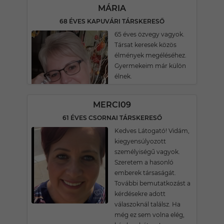
MÁRIA
68 ÉVES KAPUVÁRI TÁRSKERESŐ
65 éves özvegy vagyok.
Társat keresek közös
élmények megéléséhez.
Gyermekeim már külön
élnek.
MERCI09
61 ÉVES CSORNAI TÁRSKERESŐ
Kedves Látogató! Vidám,
kiegyensúlyozott
személyiségű vagyok.
Szeretem a hasonló
emberek társaságát.
További bemutatkozást a
kérdésekre adott
válaszoknál találsz. Ha
még ez sem volna elég,