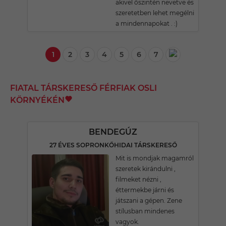
akivel őszintén nevetve és
szeretetben lehet megélni
a mindennapokat . :)
1
2
3
4
5
6
7
FIATAL TÁRSKERESŐ FÉRFIAK OSLI
KÖRNYÉKÉN
BENDEGÚZ
27 ÉVES SOPRONKŐHIDAI TÁRSKERESŐ
Mit is mondjak magamról
szeretek kirándulni ,
filmeket nézni ,
éttermekbe járni és
játszani a gépen. Zene
stílusban mindenes
vagyok.