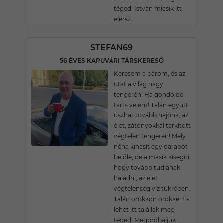
téged. István micsik itt
elérsz.
STEFAN69
56 ÉVES KAPUVÁRI TÁRSKERESŐ
Keresem a párom, és az
utat a világ nagy
tengerén! Ha gondolod
tarts velem! Talán együtt
úszhat tovább hajónk, az
élet, zátonyokkal tarkított
végtelen tengerén! Mely
néha kihasít egy darabot
belőle, de a másik kisegíti,
hogy tovább tudjanak
haladni, az élet
végtelenség víz tükrében.
Talán örökkön örökké! És
lehet itt talállak meg
téged. Megpróbáljuk