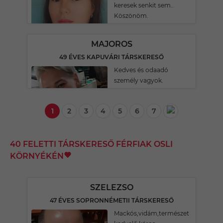
keresek senkit sem..
Köszönöm.
MAJOROS
49 ÉVES KAPUVÁRI TÁRSKERESŐ
Kedves és odaadó
személy vagyok.
1
2
3
4
5
6
7
40 FELETTI TÁRSKERESŐ FÉRFIAK OSLI
KÖRNYÉKÉN
SZELEZSO
47 ÉVES SOPRONNÉMETII TÁRSKERESŐ
Mackós,vidám,természet