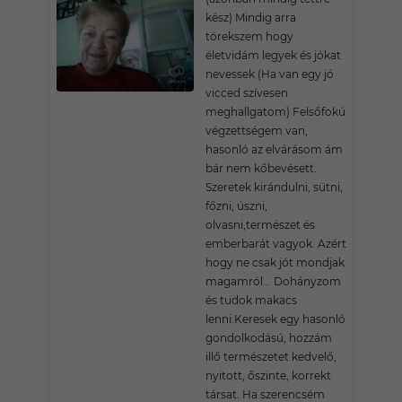
kész) Mindig arra
törekszem hogy
életvidám legyek és jókat
nevessek (Ha van egy jó
vicced szívesen
meghallgatom) Felsőfokú
végzettségem van,
hasonló az elvárásom ám
bár nem kőbevésett.
Szeretek kirándulni, sütni,
főzni, úszni,
olvasni,természet és
emberbarát vagyok. Azért
hogy ne csak jót mondjak
magamról... Dohányzom
és tudok makacs
lenni.Keresek egy hasonló
gondolkodású, hozzám
illő természetet kedvelő,
nyitott, őszinte, korrekt
társat. Ha szerencsém