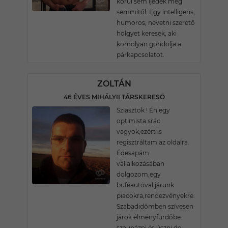
körül sem ijedek meg
semmitől. Egy intelligens,
humoros, nevetni szerető
hölgyet keresek, aki
komolyan gondolja a
párkapcsolatot.
ZOLTÁN
46 ÉVES MIHÁLYII TÁRSKERESŐ
Sziasztok ! Én egy
optimista srác
vagyok,ezért is
regisztráltam az oldalra.
Édesapám
vállalkozásában
dolgozom,egy
büféautóval járunk
piacokra,rendezvényekre.
Szabadidőmben szívesen
járok élményfürdőbe
szaunázni és úszni,de