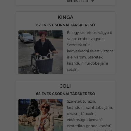
kérdezz bátran!
KINGA
62 ÉVES CSORNAI TÁRSKERESŐ
Én egy szeretetre vágyó ö
szinte ember vagyok!
Szeretek bújni
kedveskedni és ezt viszont
is el várom. Szeretek
kirándulni fürdőbe járni
sétálni.
JOLI
68 ÉVES CSORNAI TÁRSKERESŐ
Szeretek túrázni,
kirándulni, színházba járni,
olvasni, táncolni,
vidámságot kedvelő
ezoterikus gondolkodású