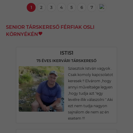
1
2
3
4
5
6
7
SENIOR TÁRSKERESŐ FÉRFIAK OSLI
KÖRNYÉKÉN
ISTI51
75 ÉVES IKERVÁRI TÁRSKERESŐ
Sziasztok István vagyok .
Csak komoly kapcsolatot
keresek !! Elvárom ,hogy
annyi műveltsége legyen
,hogy tudja azt "egy
levélre illik válaszolni " Aki
ezt nem tudja nagyon
sajnálom de nem az én
esetem !!!