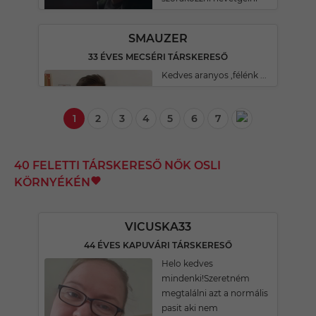
SMAUZER
33 ÉVES MECSÉRI TÁRSKERESŐ
Kedves aranyos ,félénk ...
1
2
3
4
5
6
7
40 FELETTI TÁRSKERESŐ NŐK OSLI
KÖRNYÉKÉN
VICUSKA33
44 ÉVES KAPUVÁRI TÁRSKERESŐ
Helo kedves
mindenki!Szeretném
megtalálni azt a normális
pasit aki nem