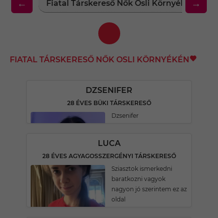
←
→
Fiatal Társkereső Nők Osli Környékén
F
FIATAL TÁRSKERESŐ NŐK OSLI KÖRNYÉKÉN
DZSENIFER
28 ÉVES BÜKI TÁRSKERESŐ
Dzsenifer
LUCA
28 ÉVES AGYAGOSSZERGÉNYI TÁRSKERESŐ
Sziasztok ismerkedni
baratkozni vagyok
nagyon jó szerintem ez az
oldal