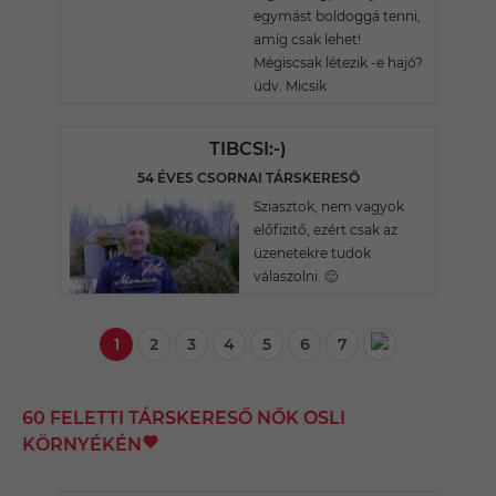
egymást boldoggá tenni,
amíg csak lehet!
Mégiscsak létezik -e hajó?
üdv. Micsik
TIBCSI:-)
54 ÉVES CSORNAI TÁRSKERESŐ
Sziasztok, nem vagyok
előfizitő, ezért csak az
üzenetekre tudok
válaszolni. 🙂
1
2
3
4
5
6
7
60 FELETTI TÁRSKERESŐ NŐK OSLI
KÖRNYÉKÉN