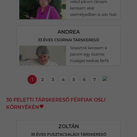
veled párom társam
keresem akár
személyedben is üdv Nati
ANDREA
33 ÉVES CSORNAI TÁRSKERESŐ
Sziasztok keresem a
párom egy őszinte
hüséges kedves férfit
1
2
3
4
5
6
7
30 FELETTI TÁRSKERESŐ FÉRFIAK OSLI
KÖRNYÉKÉN
ZOLTÁN
35 ÉVES PUSZTACSALÁDI TÁRSKERESŐ