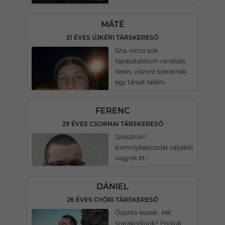
MÁTÉ
21 ÉVES ÚJKÉRI TÁRSKERESŐ
Szia, nincs sok
tapasztalatom randizás
terén, viszont szeretnék
egy társat találni.
FERENC
29 ÉVES CSORNAI TÁRSKERESŐ
Sziasztok!!
Komolykapcsolat céljából
vagyok itt.!
DÁNIEL
26 ÉVES GYŐRI TÁRSKERESŐ
Őszinte leszek.. Mit
szarakodjunk? Fogjuk