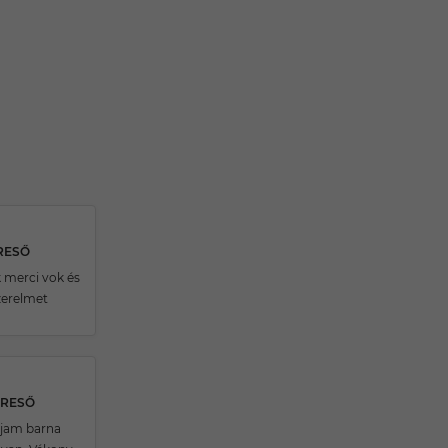
ERESŐ
k merci vok és
zerelmet
ERESŐ
ajam barna