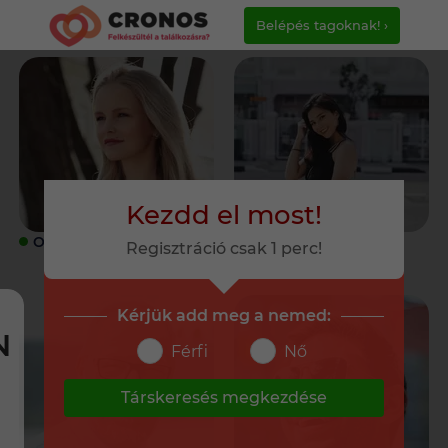
Belépés tagoknak! ›
Kezdd el most!
ONLINE
ONLINE
Regisztráció csak 1 perc!
Kérjük add meg a nemed:
N
Férfi
Nő
Társkeresés megkezdése