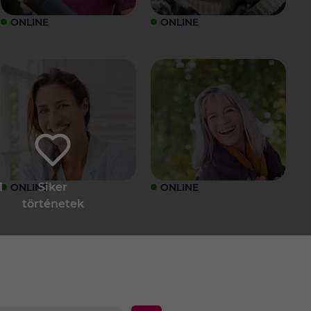
ONLINE
ONLINE
1
Siker
ONLINE
ONLINE
történetek