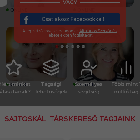
VAGY
ONLINE
ONLINE
Csatlakozz Facebookkal!
A regisztrációval elfogadod az
Általános Szerződési
Feltételek
ben foglaltakat.
iért minket
Tagsági
Személyes
Több mint 
ONLINE
ONLINE
álasztanak?
lehetőségek
segítség
millió tag
SAJTOSKÁLI TÁRSKERESŐ TAGJAINK