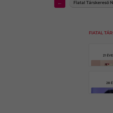
←
Fiatal Társkereső 
FIATAL TÁ
21 ÉV
28 