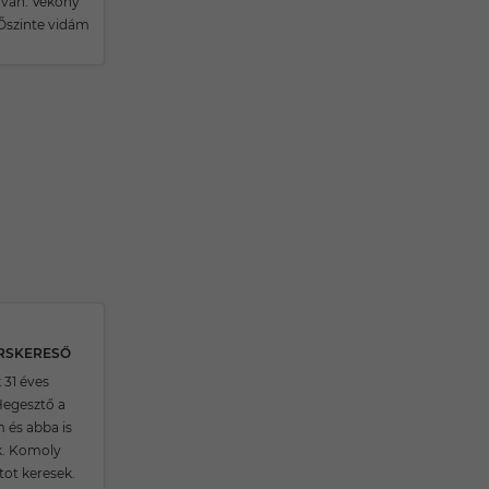
van. Vékony
Őszinte vidám
ÁRSKERESŐ
 31 éves
egesztő a
és abba is
k. Komoly
tot keresek.