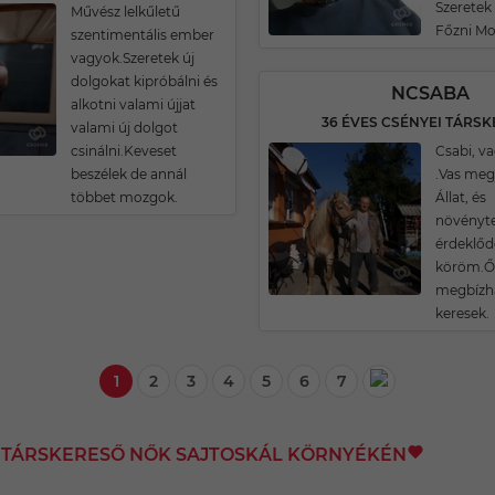
Szeretek
Művész lelkűletű
Főzni Mos
szentimentális ember
vagyok.Szeretek új
dolgokat kipróbálni és
NCSABA
alkotni valami újjat
36 ÉVES CSÉNYEI TÁRS
valami új dolgot
csinálni.Keveset
Csabi, v
beszélek de annál
.Vas meg
többet mozgok.
Állat, és
növényte
érdeklőd
köröm.Ős
megbízha
keresek.
1
2
3
4
5
6
7
I TÁRSKERESŐ NŐK SAJTOSKÁL KÖRNYÉKÉN