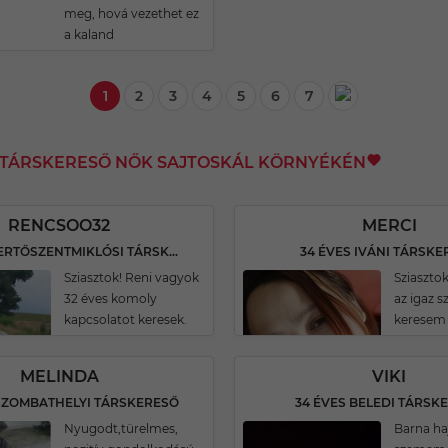
meg, hová vezethet ez
a kaland
1
2
3
4
5
6
7
I TÁRSKERESŐ NŐK SAJTOSKÁL KÖRNYÉKÉN
RENCSOO32
MERCI
32 ÉVES FERTŐSZENTMIKLÓSI TÁRSKERESŐ
34 ÉVES IVÁNI TÁRSK
Sziasztok! Reni vagyok
Sziaszto
32 éves komoly
az igaz s
kapcsolatot keresek.
keresem
MELINDA
VIKI
 SZOMBATHELYI TÁRSKERESŐ
34 ÉVES BELEDI TÁRSK
Nyugodt,türelmes,
Barna h