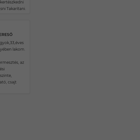
 kertészkedni
ni Takarítani.
KERESŐ
agyok,33,éves
yében lakom.
rmesztés, az
ési
zinte,
tó, csajt