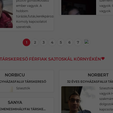
pozitív gondolkodású
szemem 
ember vagyok. A
vagyok. 
hobbim
vagyok.
túrázás,futás,kerékpározás.
Komoly kapcsolatot
szeretnék.
1
2
3
4
5
6
7
I TÁRSKERESŐ FÉRFIAK SAJTOSKÁL KÖRNYÉKÉN
NORBICU
NORBERT
EGYHÁZASFALUI TÁRSKERESŐ
32 ÉVES EGYHÁZASFALUI T
Sziasztók
Sziasztok
vagyok H
szakmám 
SANYA
dolgozo
33 ÉVES KEMENESMIHÁLYFAI TÁRSKERESŐ
kapcsola