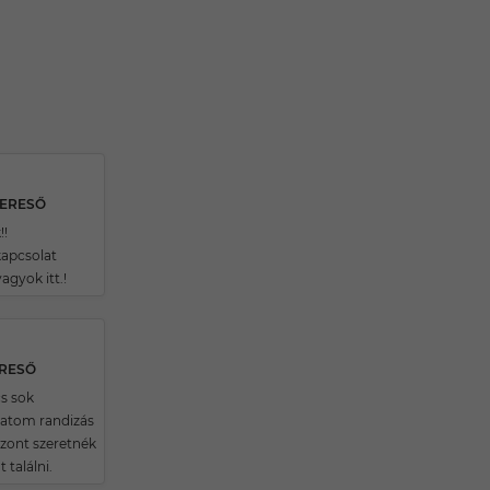
KERESŐ
!!
apcsolat
vagyok itt.!
ERESŐ
cs sok
latom randizás
szont szeretnék
 találni.