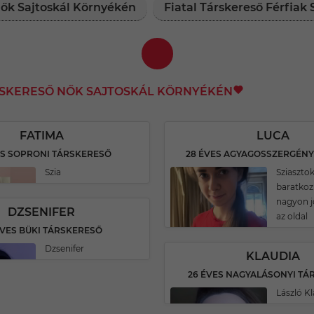
Nők Sajtoskál Környékén
Fiatal Társkereső Férfiak
RSKERESŐ NŐK SAJTOSKÁL KÖRNYÉKÉN
FATIMA
LUCA
ES SOPRONI TÁRSKERESŐ
Szia
Sziaszto
baratkoz
nagyon j
DZSENIFER
az oldal
ÉVES BÜKI TÁRSKERESŐ
Dzsenifer
KLAUDIA
26 ÉVES NAGYALÁSONYI TÁ
László K