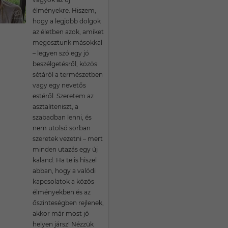
élményekre. Hiszem,
hogy a legjobb dolgok
az életben azok, amiket
megosztunk másokkal
– legyen szó egy jó
beszélgetésről, közös
sétáról a természetben
vagy egy nevetős
estéről. Szeretem az
asztaliteniszt, a
szabadban lenni, és
nem utolsó sorban
szeretek vezetni – mert
minden utazás egy új
kaland. Ha te is hiszel
abban, hogy a valódi
kapcsolatok a közös
élményekben és az
őszinteségben rejlenek,
akkor már most jó
helyen jársz! Nézzük