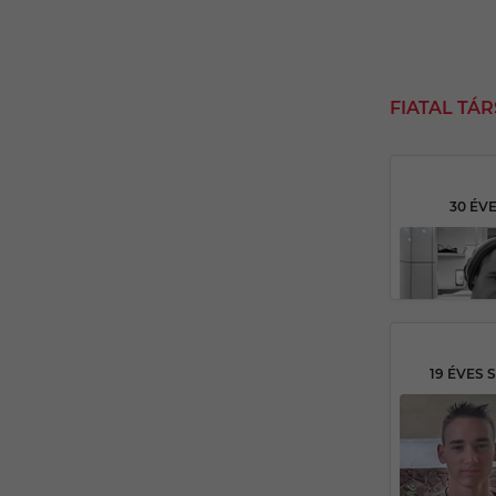
FIATAL TÁ
30 ÉV
19 ÉVES