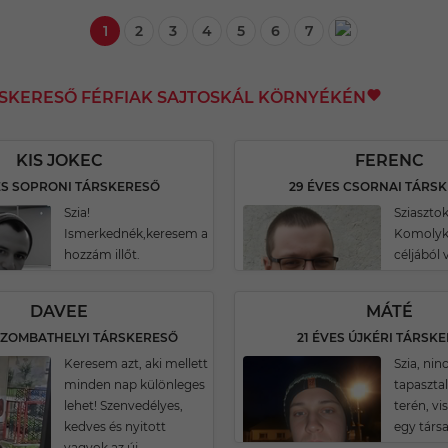
1
2
3
4
5
6
7
RSKERESŐ FÉRFIAK SAJTOSKÁL KÖRNYÉKÉN
KIS JOKEC
FERENC
ES SOPRONI TÁRSKERESŐ
29 ÉVES CSORNAI TÁRS
Szia!
Sziasztok
Ismerkednék,keresem a
Komolyk
hozzám illőt.
céljából 
DAVEE
MÁTÉ
 SZOMBATHELYI TÁRSKERESŐ
21 ÉVES ÚJKÉRI TÁRSK
Keresem azt, aki mellett
Szia, nin
minden nap különleges
tapaszta
lehet! Szenvedélyes,
terén, vi
kedves és nyitott
egy társat
vagyok az új