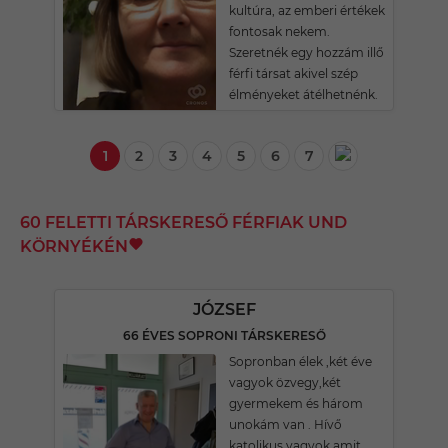
kultúra, az emberi értékek
fontosak nekem.
Szeretnék egy hozzám illő
férfi társat akivel szép
élményeket átélhetnénk.
1
2
3
4
5
6
7
60 FELETTI TÁRSKERESŐ FÉRFIAK UND
KÖRNYÉKÉN
JÓZSEF
66 ÉVES SOPRONI TÁRSKERESŐ
Sopronban élek ,két éve
vagyok özvegy,két
gyermekem és három
unokám van . Hívő
katolikus vagyok amit