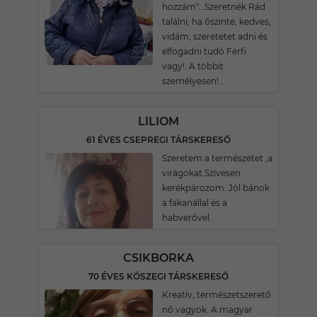
hozzám"...Szeretnék Rád
találni, ha őszinte, kedves,
vidám, szeretetet adni és
elfogadni tudó Férfi
vagy!..A többit
személyesen!...
LILIOM
61 ÉVES CSEPREGI TÁRSKERESŐ
Szeretem a természetet ,a
virágokat.Szívesen
kerékpározom. Jól bánok
a fakanállal és a
habverővel.
CSIKBORKA
70 ÉVES KŐSZEGI TÁRSKERESŐ
Kreatív, természetszerető
nő vagyok. A magyar