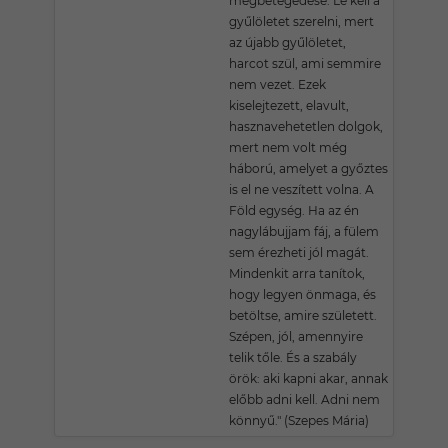
megbetegedése. Le kell a
gyűlöletet szerelni, mert
az újabb gyűlöletet,
harcot szül, ami semmire
nem vezet. Ezek
kiselejtezett, elavult,
hasznavehetetlen dolgok,
mert nem volt még
háború, amelyet a győztes
is el ne veszített volna. A
Föld egység. Ha az én
nagylábujjam fáj, a fülem
sem érezheti jól magát.
Mindenkit arra tanítok,
hogy legyen önmaga, és
betöltse, amire született.
Szépen, jól, amennyire
telik tőle. És a szabály
örök: aki kapni akar, annak
előbb adni kell. Adni nem
könnyű." (Szepes Mária)