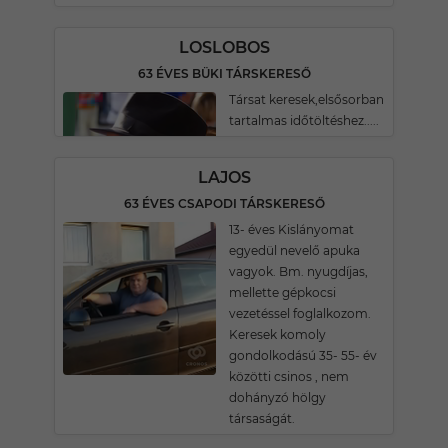
LOSLOBOS
63 ÉVES BÜKI TÁRSKERESŐ
Társat keresek,elsősorban
tartalmas időtöltéshez.....
LAJOS
63 ÉVES CSAPODI TÁRSKERESŐ
13- éves Kislányomat
egyedül nevelő apuka
vagyok. Bm. nyugdíjas,
mellette gépkocsi
vezetéssel foglalkozom.
Keresek komoly
gondolkodású 35- 55- év
közötti csinos , nem
dohányzó hölgy
társaságát.