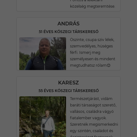
közelség megteremtése.
ANDRÁS
51 ÉVES KŐSZEGI TÁRSKERESŐ
Öszinte, csupa sziv lélek,
szemvedélyes, hüséges
férfi. Ismerj meg
személyesen és mindent
megtudhatsz rólam😊
KARESZ
55 ÉVES KŐSZEGI TÁRSKERESŐ
Természetjárást, vidám
baráti társaságot szerető,
vallásos, családra vágyó
fiatalember vagyok.
Szeretnék megismerkedni
egy szintén, családot és