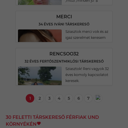
,mozi ,minden jó :$
MERCI
34 ÉVES IVÁNI TÁRSKERESŐ
Sziasztok merci vok és az
igaz szerelmet keresem
RENCSOO32
32 ÉVES FERTŐSZENTMIKLÓSI TÁRSKERESŐ
Sziasztok! Reni vagyok 32
éves komoly kapcsolatot
keresek.
1
2
3
4
5
6
7
30 FELETTI TÁRSKERESŐ FÉRFIAK UND
KÖRNYÉKÉN