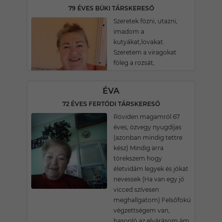
79 ÉVES BÜKI TÁRSKERESŐ
Szeretek fözni, utazni,
imadom a
kutyákat,lovakat.
Szeretem a viragokat
föleg a rozsát,
ÉVA
72 ÉVES FERTŐDI TÁRSKERESŐ
Röviden magamról 67
éves, özvegy nyugdíjas
(azonban mindig tettre
kész) Mindig arra
törekszem hogy
életvidám legyek és jókat
nevessek (Ha van egy jó
vicced szívesen
meghallgatom) Felsőfokú
végzettségem van,
hasonló az elvárásom ám