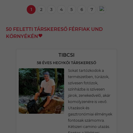
1
2
3
4
5
6
7
50 FELETTI TÁRSKERESŐ FÉRFIAK UND
KÖRNYÉKÉN
TIBCSI
58 ÉVES HEGYKŐI TÁRSKERESŐ
Sokat tartózkodok a
természetben, túrázok,
szívesen fotózok,
színházba is szívesen
járok, zenekedvelő, akár
komolyzenére is vevő.
Utazások és
gasztronómiai élmények
fontosak számomra.
Kétszeri camino utazás.
Fontos a lélektani