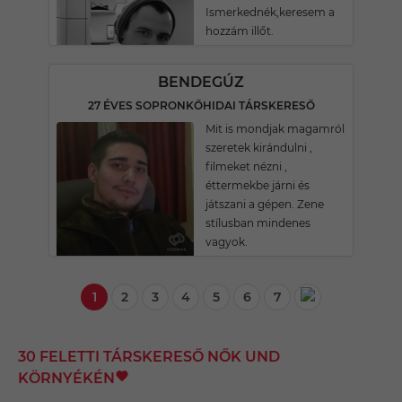
Ismerkednék,keresem a
hozzám illőt.
BENDEGÚZ
27 ÉVES SOPRONKŐHIDAI TÁRSKERESŐ
Mit is mondjak magamról
szeretek kirándulni ,
filmeket nézni ,
éttermekbe járni és
játszani a gépen. Zene
stílusban mindenes
vagyok.
1
2
3
4
5
6
7
30 FELETTI TÁRSKERESŐ NŐK UND
KÖRNYÉKÉN