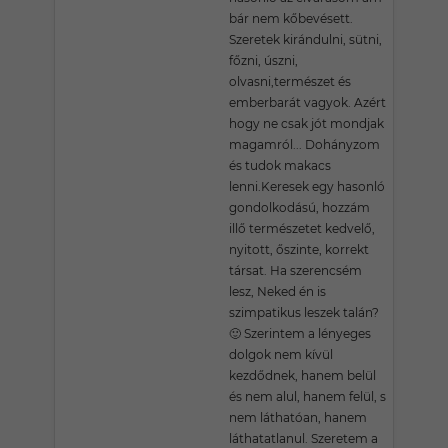
bár nem kőbevésett.
Szeretek kirándulni, sütni,
főzni, úszni,
olvasni,természet és
emberbarát vagyok. Azért
hogy ne csak jót mondjak
magamról... Dohányzom
és tudok makacs
lenni.Keresek egy hasonló
gondolkodású, hozzám
illő természetet kedvelő,
nyitott, őszinte, korrekt
társat. Ha szerencsém
lesz, Neked én is
szimpatikus leszek talán?
🙂 Szerintem a lényeges
dolgok nem kívül
kezdődnek, hanem belül
és nem alul, hanem felül, s
nem láthatóan, hanem
láthatatlanul. Szeretem a