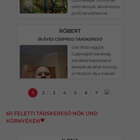
őszinteséget fontosnak
tartó lánnyal, akivel közös
jövőt tervezhetünk.
RÓBERT
56 ÉVES CSEPREGI TÁRSKERESŐ
Üdv Robi vagyok
Csepregből barátság
extrákkal kapcsolatot
keresek de lehet komoly
is! Mottóm élj a mának!
1
2
3
4
5
6
7
60 FELETTI TÁRSKERESŐ NŐK UND
KÖRNYÉKÉN