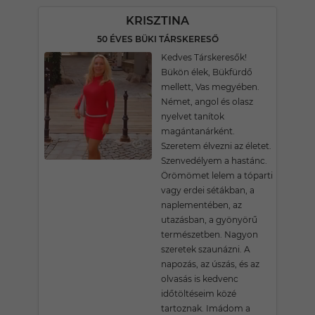
KRISZTINA
50 ÉVES BÜKI TÁRSKERESŐ
Kedves Társkeresők!
Bükön élek, Bükfürdő
mellett, Vas megyében.
Német, angol és olasz
nyelvet tanítok
magántanárként.
Szeretem élvezni az életet.
Szenvedélyem a hastánc.
Örömömet lelem a tóparti
vagy erdei sétákban, a
naplementében, az
utazásban, a gyönyörű
természetben. Nagyon
szeretek szaunázni. A
napozás, az úszás, és az
olvasás is kedvenc
időtöltéseim közé
tartoznak. Imádom a