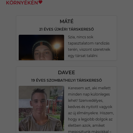
KÖRNYÉKÉN
MÁTÉ
21 ÉVES ÚJKÉRI TÁRSKERESŐ
Szia, nincs sok
tapasztalatom randizás
terén, viszont szeretnék
egy társat találni.
DAVEE
19 ÉVES SZOMBATHELYI TÁRSKERESŐ
Keresem azt, aki mellett
minden nap különleges
lehet! Szenvedélyes,
kedves és nyitott vagyok
az új élményekre. Hiszem,
hogy a legjobb dolgok az
életben azok, amiket
megosztunk másokkal –