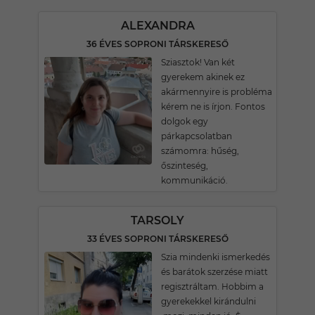
ALEXANDRA
36 ÉVES SOPRONI TÁRSKERESŐ
Sziasztok! Van két
gyerekem akinek ez
akármennyire is probléma
kérem ne is írjon. Fontos
dolgok egy
párkapcsolatban
számomra: hűség,
őszinteség,
kommunikáció.
TARSOLY
33 ÉVES SOPRONI TÁRSKERESŐ
Szia mindenki ismerkedés
és barátok szerzése miatt
regisztráltam. Hobbim a
gyerekekkel kirándulni