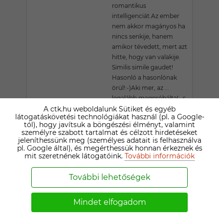
romantikus
intelligenciát.Az ember
nem akkor magányos ha
nincs senkije, hanem
amikor tévedett, mert azt
hitte, hogy van valakije.
Similis simile gaudet!
Hasonló a hasonlónak
örül!:-)Aki mer, az ...
legalább megpróbálta!.. s
A ctk.hu weboldalunk Sütiket és egyéb
talán nyer!!!:) Üdvözlettel
látogatáskövetési technológiákat használ (pl. a Google-
Éva Fertődről
tól), hogy javítsuk a böngészési élményt, valamint
személyre szabott tartalmat és célzott hirdetéseket
jeleníthessünk meg (személyes adatait is felhasználva
CSIKBORKA
pl. Google által), és megérthessük honnan érkeznek és
mit szeretnének látogatóink.
További információk
70 ÉVES KŐSZEGI TÁRSKERESŐ
Kreatív, természetszerető
További lehetőségek
nő vagyok. A magyar
kultúra, az emberi értékek
Mindet elfogadom
fontosak nekem.
Szeretnék egy hozzám illő