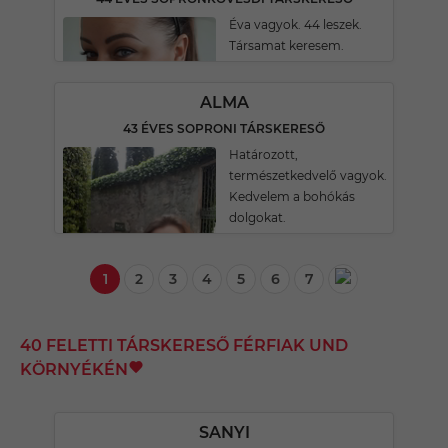
Éva vagyok. 44 leszek.
Társamat keresem.
ALMA
43 ÉVES SOPRONI TÁRSKERESŐ
Határozott,
természetkedvelő vagyok.
Kedvelem a bohókás
dolgokat.
1
2
3
4
5
6
7
40 FELETTI TÁRSKERESŐ FÉRFIAK UND
KÖRNYÉKÉN
SANYI