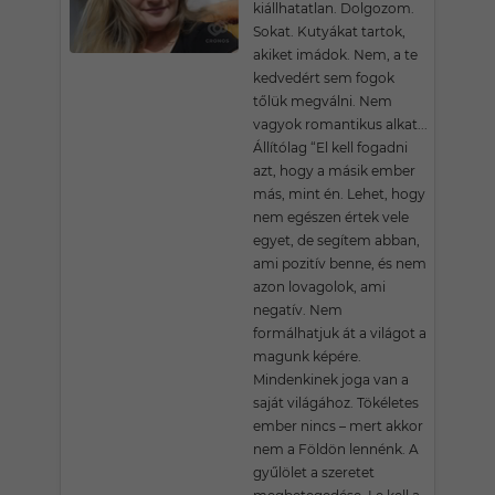
kiállhatatlan. Dolgozom.
Sokat. Kutyákat tartok,
akiket imádok. Nem, a te
kedvedért sem fogok
tőlük megválni. Nem
vagyok romantikus alkat...
Állítólag “El kell fogadni
azt, hogy a másik ember
más, mint én. Lehet, hogy
nem egészen értek vele
egyet, de segítem abban,
ami pozitív benne, és nem
azon lovagolok, ami
negatív. Nem
formálhatjuk át a világot a
magunk képére.
Mindenkinek joga van a
saját világához. Tökéletes
ember nincs – mert akkor
nem a Földön lennénk. A
gyűlölet a szeretet