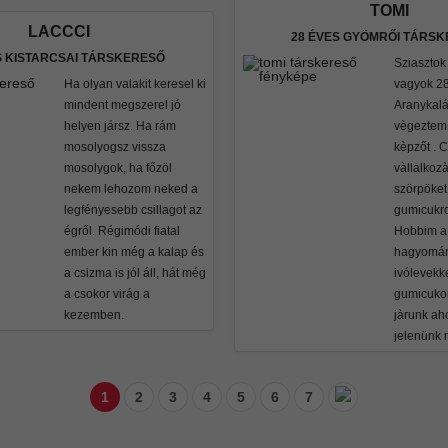
TOMI
LACCCI
28 ÉVES GYÖMRŐI TÁRS
S KISTARCSAI TÁRSKERESŐ
Sziaszto
Ha olyan valakit keresel ki
vagyok 28
mindent megszerel jó
Aranykal
helyen jársz. Ha rám
vègeztem
mosolyogsz vissza
kèpzőt . 
mosolygok, ha főzöl
vàllalkoz
nekem lehozom neked a
szörpöket
legfényesebb csillagot az
gumicukro
égről. Régimódi fiatal
Hobbim a
ember kin még a kalap és
hagyomán
a csizma is jól áll, hát még
ivólevekk
a csokor virág a
gumicukor
kezemben.
jàrunk aho
jelenünk
1
2
3
4
5
6
7