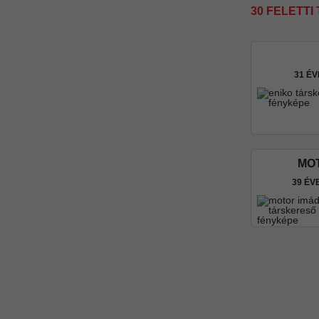
30 FELETT
31 É
MO
39 ÉV