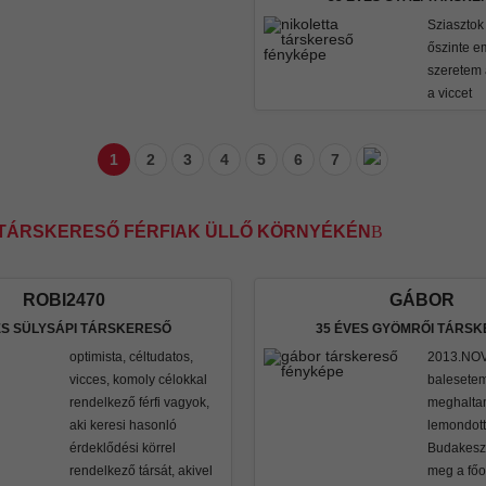
Sziasztok
őszinte e
szeretem 
a viccet
1
2
3
4
5
6
7
I TÁRSKERESŐ FÉRFIAK ÜLLŐ KÖRNYÉKÉN
ROBI2470
GÁBOR
ES SÜLYSÁPI TÁRSKERESŐ
35 ÉVES GYÖMRŐI TÁRS
optimista, céltudatos,
2013.NOV.
vicces, komoly célokkal
balesete
rendelkező férfi vagyok,
meghalta
aki keresi hasonló
lemondott
érdeklődési körrel
Budakesz
rendelkező társát, akivel
meg a főo