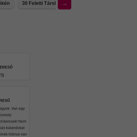
→
yékén
30 Feletti Társkereső Nők Üllő Környékén
30
KERESŐ
 🥰
ERESŐ
agyok. Van egy
 Komoly
ot keresek! Nem
kás kalandokat
inek hiánya van