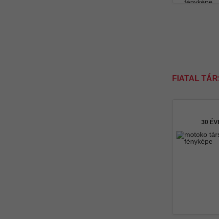
FIATAL TÁ
30 É