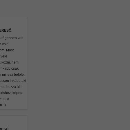
KERESŐ
 régebben volt
 volt
om. Most
 vele
lkozni, nem
 inkább csak
 mi lesz belőle.
essen inkább aki
tud hozzà állni
séshez, képes
etni a
. :)
RESŐ