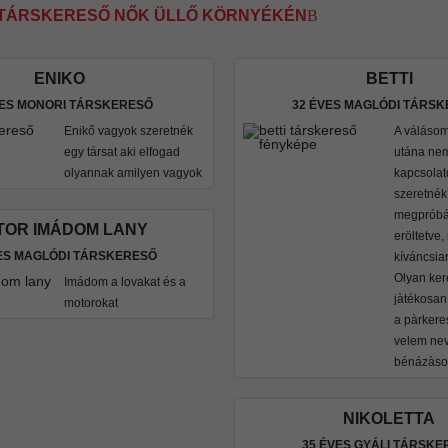
I TÁRSKERESŐ NŐK ÜLLŐ KÖRNYÉKÉN
ENIKO
BETTI
VES MONORI TÁRSKERESŐ
32 ÉVES MAGLÓDI TÁRS
Enikő vagyok szeretnék
A válásom
egy társat aki elfogad
utána nem
olyannak amilyen vagyok
kapcsolat
szeretnék
megpróbá
TOR IMÁDOM LANY
eröltetve,
ES MAGLÓDI TÁRSKERESŐ
kíváncsian
Olyan ker
Imádom a lovakat és a
jàtékosan 
motorokat
a pàrkere
velem nev
bénázàson
NIKOLETTA
35 ÉVES GYÁLI TÁRSKE