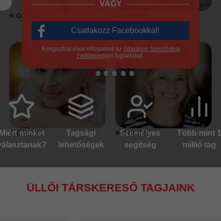
VAGY
ONLINE
ONLINE
Csatlakozz Facebookkal!
A regisztrációval elfogadod az
Általános Szerződési
Feltételek
ben foglaltakat.
Miért minket
Tagsági
Személyes
Több mint 
ONLINE
ONLINE
választanak?
lehetőségek
segítség
millió tag
ÜLLŐI TÁRSKERESŐ TAGJAINK