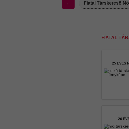
←
Fiatal Társkereső N
FIATAL TÁ
25 ÉVES
26 ÉV