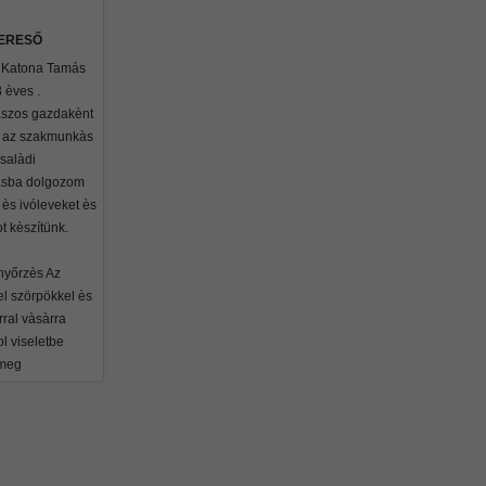
KERESŐ
k Katona Tamás
 èves .
ászos gazdakènt
 az szakmunkàs
Csalàdi
àsba dolgozom
 ès ivóleveket ès
t kèszítünk.
yőrzès Az
el szörpökkel ès
ral vàsàrra
l viseletbe
 meg