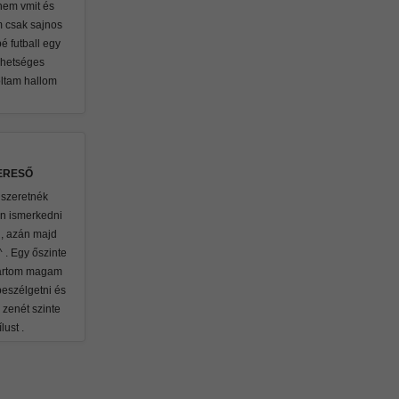
nnem vmit és
m csak sajnos
é futball egy
ehetséges
oltam hallom
ERESŐ
 szeretnék
n ismerkedni
 , azán majd
^ . Egy őszinte
tartom magam
beszélgetni és
zenét szinte
lust .