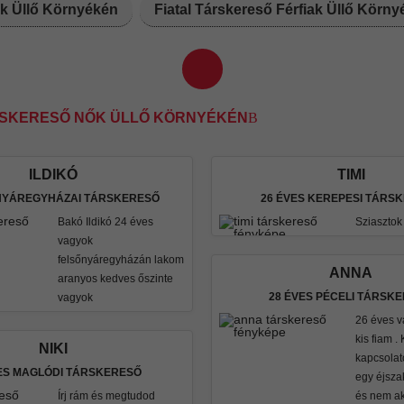
ők Üllő Környékén
Fiatal Társkereső Férfiak Üllő Körn
RSKERESŐ NŐK ÜLLŐ KÖRNYÉKÉN
ILDIKÓ
TIMI
 NYÁREGYHÁZAI TÁRSKERESŐ
26 ÉVES KEREPESI TÁRS
Bakó Ildikó 24 éves
Sziasztok
vagyok
felsőnyáregyházán lakom
ANNA
aranyos kedves őszinte
28 ÉVES PÉCELI TÁRSK
vagyok
26 éves v
kis fiam .
NIKI
kapcsolat
ES MAGLÓDI TÁRSKERESŐ
egy éjsza
Írj rám és megtudod
és nem ak