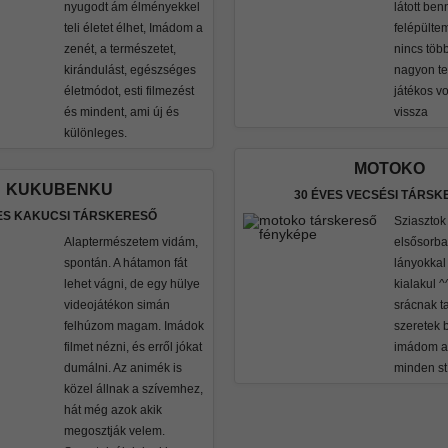
nyugodt ám élményekkel
látott be
teli életet élhet, Imádom a
felépülte
zenét, a természetet,
nincs több
kirándulást, egészséges
nagyon t
életmódot, esti filmezést
játékos v
és mindent, ami új és
vissza
különleges.
MOTOKO
KUKUBENKU
30 ÉVES VECSÉSI TÁRSK
ES KAKUCSI TÁRSKERESŐ
Sziasztok
Alaptermészetem vidám,
elsősorba
spontán. A hátamon fát
lányokkal
lehet vágni, de egy hülye
kialakul ^
videojátékon simán
srácnak 
felhúzom magam. Imádok
szeretek 
filmet nézni, és erről jókat
imádom a 
dumálni. Az animék is
minden stí
közel állnak a szívemhez,
hát még azok akik
megosztják velem.