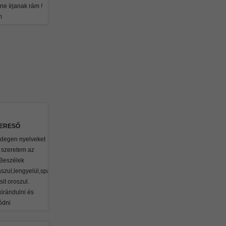
 ne írjanak rám !
m
KERESŐ
idegen nyelveket
s szeretem az
 Beszélek
aszul,lengyelül,spanyolul
sit oroszul.
kirándulni és
ódni