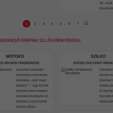
stb . Azok
Köszönö
1
2
3
4
5
6
7
RSKERESŐ FÉRFIAK ÜLLŐ KÖRNYÉKÉN
MOTOKO
SZILKO
VES VECSÉSI TÁRSKERESŐ
29 ÉVES SÜLYSÁPI TÁRS
Sziasztok szeretnék
Szeretek 
elsősorban ismerkedni
tanulni é
lányokkal , azán majd
állatokat.
kialakul ^^ . Egy őszinte
svédül,ol
srácnak tartom magam
és egy kic
szeretek beszélgetni és
Szeretek 
imádom a zenét szinte
kikapcsol
minden stílust .