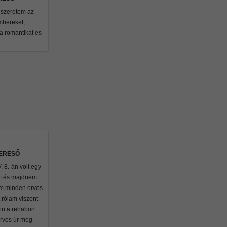
 szeretem az
mbereket,
a romantikat es
KERESŐ
 8.-án volt egy
m és majdnem
m minden orvos
 rólam viszont
in a rehabon
rvos úr meg