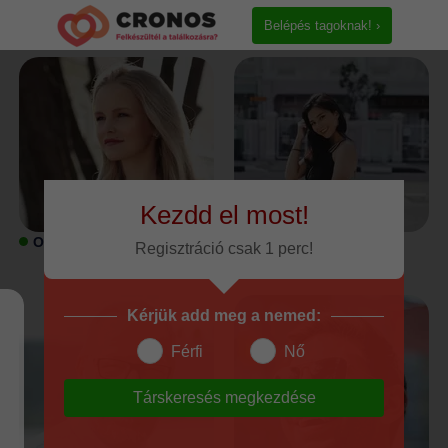
Belépés tagoknak! ›
Kezdd el most!
ONLINE
ONLINE
Regisztráció csak 1 perc!
Kérjük add meg a nemed:
Férfi
Nő
Társkeresés megkezdése