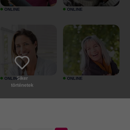
ONLINE
ONLINE
1
Siker
ONLINE
ONLINE
történetek