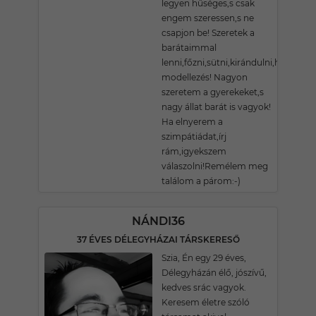
legyen hűséges,s csak
engem szeressen,s ne
csapjon be! Szeretek a
barátaimmal
lenni,főzni,sütni,kirándulni,hobbim;
modellezés! Nagyon
szeretem a gyerekeket,s
nagy állat barát is vagyok!
Ha elnyerem a
szimpátiádat,írj
rám,igyekszem
válaszolni!Remélem meg
találom a párom:-)
NÁNDI36
37 ÉVES DÉLEGYHÁZAI TÁRSKERESŐ
Szia, Én egy 29 éves,
Délegyházán élő, jószívű,
kedves srác vagyok.
Keresem életre szóló