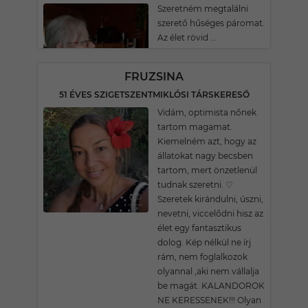
Szeretném megtalálni
szerető hűséges páromat.
Az élet rövid ...
FRUZSINA
51 ÉVES SZIGETSZENTMIKLÓSI TÁRSKERESŐ
Vidám, optimista nőnek
tartom magamat.
Kiemelném azt, hogy az
állatokat nagy becsben
tartom, mert önzetlenül
tudnak szeretni. ♡
Szeretek kirándulni, úszni,
nevetni, viccelődni hisz az
élet egy fantasztikus
dolog. Kép nélkül ne írj
rám, nem foglalkozok
olyannal ,aki nem vállalja
be magát. KALANDOROK
NE KERESSENEK!!! Olyan