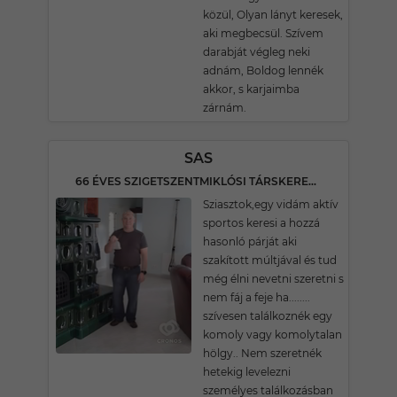
közül, Olyan lányt keresek,
aki megbecsül. Szívem
darabját végleg neki
adnám, Boldog lennék
akkor, s karjaimba
zárnám.
SAS
66 ÉVES SZIGETSZENTMIKLÓSI TÁRSKERESŐ
Sziasztok,egy vidám aktív
sportos keresi a hozzá
hasonló párját aki
szakított múltjával és tud
még élni nevetni szeretni s
nem fáj a feje ha........
szívesen találkoznék egy
komoly vagy komolytalan
hölgy.. Nem szeretnék
hetekig levelezni
személyes találkozásban