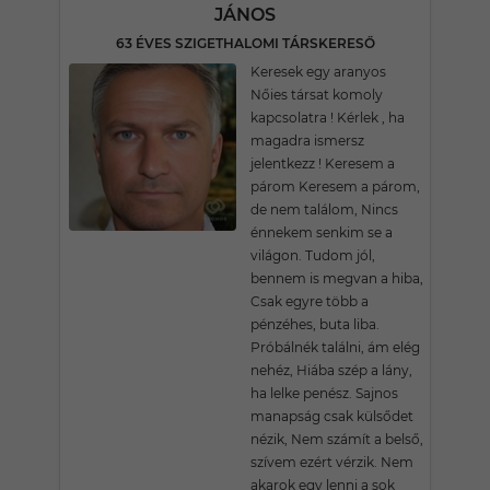
JÁNOS
63 ÉVES SZIGETHALOMI TÁRSKERESŐ
Keresek egy aranyos
Nőies társat komoly
kapcsolatra ! Kérlek , ha
magadra ismersz
jelentkezz ! Keresem a
párom Keresem a párom,
de nem találom, Nincs
énnekem senkim se a
világon. Tudom jól,
bennem is megvan a hiba,
Csak egyre több a
pénzéhes, buta liba.
Próbálnék találni, ám elég
nehéz, Hiába szép a lány,
ha lelke penész. Sajnos
manapság csak külsődet
nézik, Nem számít a belső,
szívem ezért vérzik. Nem
akarok egy lenni a sok