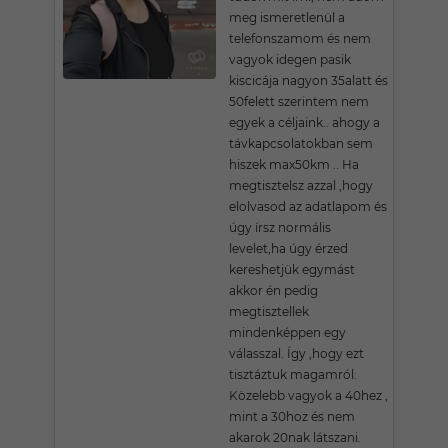
meg ismeretlenül a
telefonszamom és nem
vagyok idegen pasik
kiscicája nagyon 35alatt és
50felett szerintem nem
egyek a céljaink.. ahogy a
távkapcsolatokban sem
hiszek max50km .. Ha
megtisztelsz azzal ,hogy
elolvasod az adatlapom és
úgy írsz normális
levelet,ha úgy érzed
kereshetjük egymást
akkor én pedig
megtisztellek
mindenképpen egy
válasszal. Így ,hogy ezt
tisztáztuk magamról:
Közelebb vagyok a 40hez ,
mint a 30hoz és nem
akarok 20nak látszani.