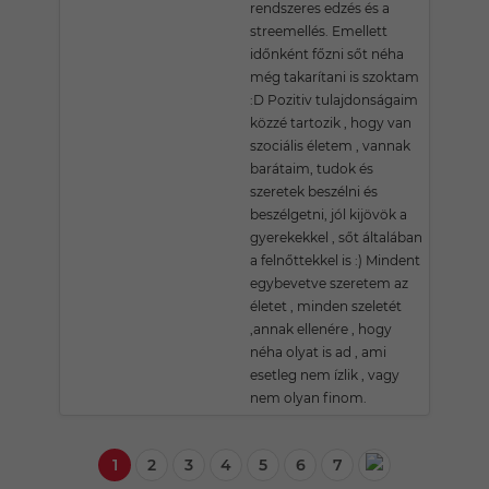
rendszeres edzés és a
streemellés. Emellett
időnként főzni sőt néha
még takarítani is szoktam
:D Pozitiv tulajdonságaim
közzé tartozik , hogy van
szociális életem , vannak
barátaim, tudok és
szeretek beszélni és
beszélgetni, jól kijövök a
gyerekekkel , sőt általában
a felnőttekkel is :) Mindent
egybevetve szeretem az
életet , minden szeletét
,annak ellenére , hogy
néha olyat is ad , ami
esetleg nem ízlik , vagy
nem olyan finom.
1
2
3
4
5
6
7