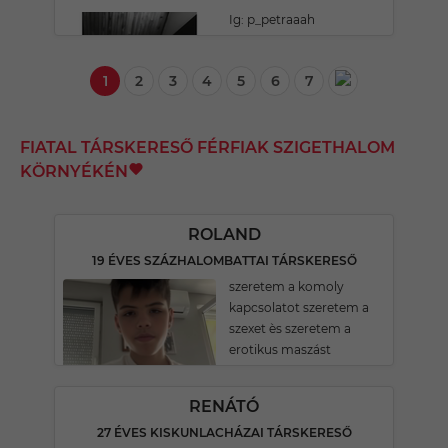
Ig: p_petraaah
1
2
3
4
5
6
7
FIATAL TÁRSKERESŐ FÉRFIAK SZIGETHALOM
KÖRNYÉKÉN
ROLAND
19 ÉVES SZÁZHALOMBATTAI TÁRSKERESŐ
szeretem a komoly
kapcsolatot szeretem a
szexet ès szeretem a
erotikus maszást
RENÁTÓ
27 ÉVES KISKUNLACHÁZAI TÁRSKERESŐ