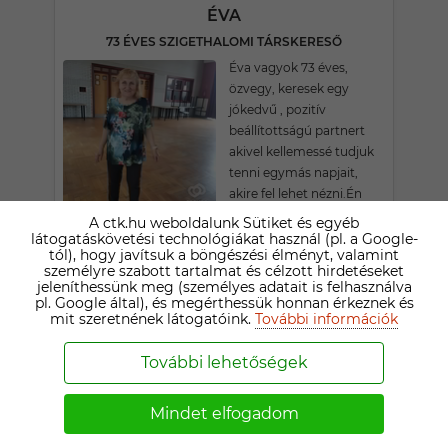
ÉVA
73 ÉVES SZIGETHALOMI TÁRSKERESŐ
Éva vagyok 73 éves,
özvegy, keresek egy
jókedvű , pozitív
beállítottságú partnert
akivel kellemessé tudjuk
tenni egymás napjait,
akire fel lehet nézni.Én
nagyon jó kedélyű vagyok
A ctk.hu weboldalunk Sütiket és egyéb
ha a partnerem is olyan,
látogatáskövetési technológiákat használ (pl. a Google-
tól), hogy javítsuk a böngészési élményt, valamint
szeretek utazni kirándulni
személyre szabott tartalmat és célzott hirdetéseket
fürödni, úszni, táncolni,
jeleníthessünk meg (személyes adatait is felhasználva
szinte mindenféle zenét
pl. Google által), és megérthessük honnan érkeznek és
mit szeretnének látogatóink.
További információk
szeretek, és minden olyan
elfoglaltságot ami mind
További lehetőségek
kettönknek jó lehet . Ha
van szimpátia és megvan
a szikra akkor semminek
Mindet elfogadom
nem vagyok az elrontoja.
A többit majd az idő