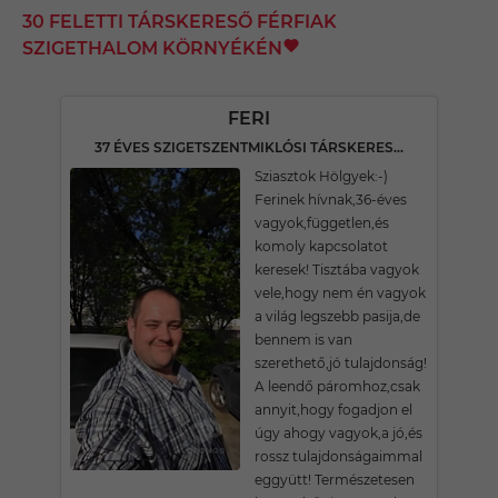
30 FELETTI TÁRSKERESŐ FÉRFIAK
SZIGETHALOM KÖRNYÉKÉN
FERI
37 ÉVES SZIGETSZENTMIKLÓSI TÁRSKERESŐ
Sziasztok Hölgyek:-)
Ferinek hívnak,36-éves
vagyok,független,és
komoly kapcsolatot
keresek! Tisztába vagyok
vele,hogy nem én vagyok
a világ legszebb pasija,de
bennem is van
szerethető,jó tulajdonság!
A leendő páromhoz,csak
annyit,hogy fogadjon el
úgy ahogy vagyok,a jó,és
rossz tulajdonságaimmal
eggyütt! Természetesen