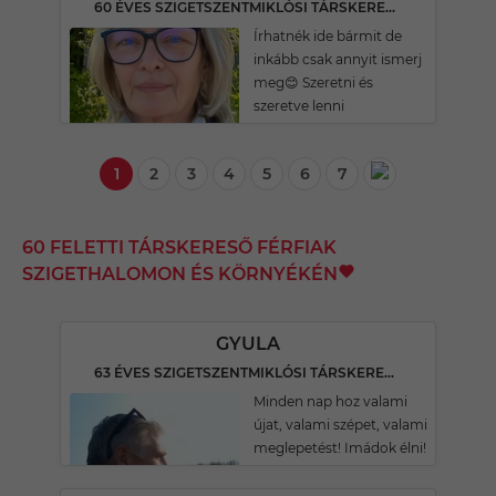
60 ÉVES SZIGETSZENTMIKLÓSI TÁRSKERESŐ
Írhatnék ide bármit de
inkább csak annyit ismerj
meg😊 Szeretni és
szeretve lenni
1
2
3
4
5
6
7
60 FELETTI TÁRSKERESŐ FÉRFIAK
SZIGETHALOMON ÉS KÖRNYÉKÉN
GYULA
63 ÉVES SZIGETSZENTMIKLÓSI TÁRSKERESŐ
Minden nap hoz valami
újat, valami szépet, valami
meglepetést! Imádok élni!