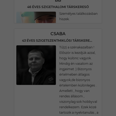
BB
46 ÉVES SZIGETHALOMI TÁRSKERESŐ
Személyes találkozásban
hiszek.
CSABA
43 ÉVES SZIGETSZENTMIKLÓSI TÁRSKERESŐ
Tű(z) a szénakazalban !
Először is kezdjük azzal,
hogy különc vagyok.
Mindig én vasalom az
ingjeimet :) Bizonyos
értelmeben átlagos
vagyok,de bizonyos
értelemben különleges .
Amellett , hogy van
rendes állásom ,
viszonylag sok hobbyval
rendelkezem. Ezek közé
tartozik a nyelvtanulás , a