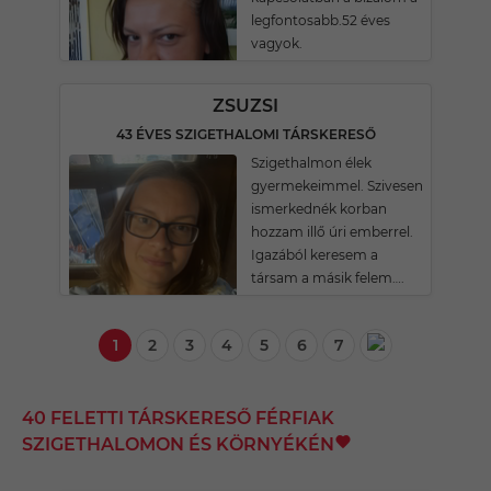
legfontosabb.52 éves
vagyok.
ZSUZSI
43 ÉVES SZIGETHALOMI TÁRSKERESŐ
Szigethalmon élek
gyermekeimmel. Szivesen
ismerkednék korban
hozzam illő úri emberrel.
Igazából keresem a
társam a másik felem….
1
2
3
4
5
6
7
40 FELETTI TÁRSKERESŐ FÉRFIAK
SZIGETHALOMON ÉS KÖRNYÉKÉN