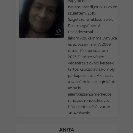
vagyok.bece
nevem:Szandi,1986.06.25.én
születtem. 2310.
Szigetszentmiklóson élek
Pest megyében. A
Családommal
lakom:Apukámmal,Anyukámmal
és az öcsémmel. A 2009
óta tartó kapcsolatom
2025 Október végén
végetért.Ez okból keresek
tartós kapcsolatra,komoly
párkapcsolatot. Akit csak
a szex érdekelne leginkább
az ne is
jelentkezzen,ismerkedős
randizós rendes,kedves
fiúk jelentkezését várom
36-42 évesig.
ANITA