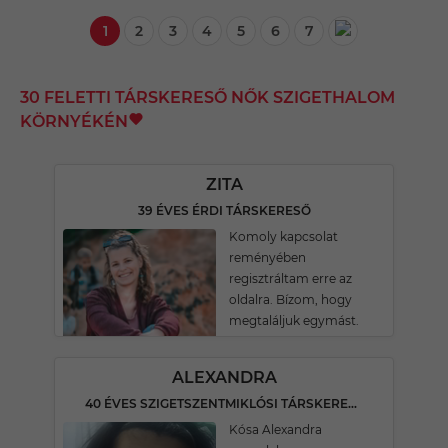
1
2
3
4
5
6
7
30 FELETTI TÁRSKERESŐ NŐK SZIGETHALOM
KÖRNYÉKÉN
ZITA
39 ÉVES ÉRDI TÁRSKERESŐ
Komoly kapcsolat
reményében
regisztráltam erre az
oldalra. Bízom, hogy
megtaláljuk egymást.
ALEXANDRA
40 ÉVES SZIGETSZENTMIKLÓSI TÁRSKERESŐ
Kósa Alexandra