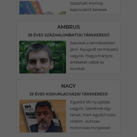
Sziasztok! Komoly
kapcsolatot keresek.
AMBRUS
26 ÉVES SZÁZHALOMBATTAI TÁRSKERESŐ
Szeretek a természetben
járni. Nyugodt természetű
vagyok. Hagyományos
értékeket vallok és
követek.
NAGY
29 ÉVES KISKUNLACHÁZAI TÁRSKERESŐ
Egyedül elö nyugdijas
vagyok. Szeretnek egy
tarsat, mert egydül rossz.
Hobim- autozas
motorozas horgaszas!