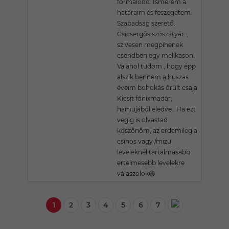
formálódó. Ismerem a
határaim és feszegetem.
Szabadság szerető.
Csicsergős szószátyár..,
szivesen megpihenek
csendben egy mellkason.
Valahol tudom , hogy épp
alszik bennem a huszas
éveim bohokás őrült csaja
Kicsit főnixmadár,
hamujából éledve.. Ha ezt
vegig is olvastad
köszönöm, az erdemileg a
csinos vagy /mizu
leveleknél tartalmasabb
ertelmesebb levelekre
válaszolok😀
1
2
3
4
5
6
7