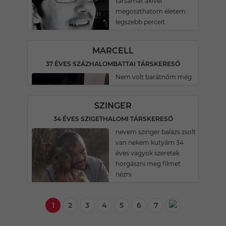
társamat akivel
megoszthatom életem
legszebb perceit.
MARCELL
37 ÉVES SZÁZHALOMBATTAI TÁRSKERESŐ
Nem volt barátnőm még
SZINGER
34 ÉVES SZIGETHALOMI TÁRSKERESŐ
nevem szinger balázs zsolt
van nekem kutyám 34
éves vagyok szeretek
horgászni meg filmet
nézni
1
2
3
4
5
6
7