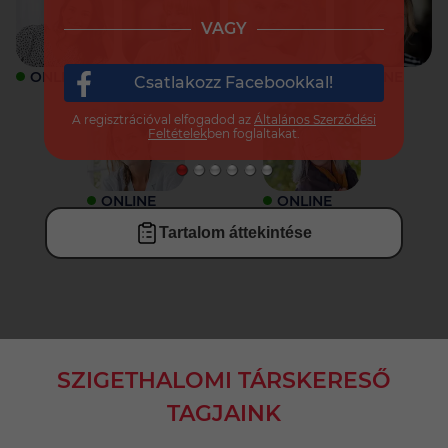
VAGY
ONLINE
ONLINE
ONLINE
ONLINE
Csatlakozz Facebookkal!
A regisztrációval elfogadod az
Általános Szerződési
Feltételek
ben foglaltakat.
ONLINE
ONLINE
Tartalom áttekintése
SZIGETHALOMI TÁRSKERESŐ
TAGJAINK