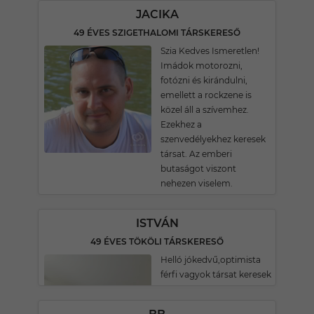
JACIKA
49 ÉVES SZIGETHALOMI TÁRSKERESŐ
Szia Kedves Ismeretlen!
Imádok motorozni,
fotózni és kirándulni,
emellett a rockzene is
közel áll a szívemhez.
Ezekhez a
szenvedélyekhez keresek
társat. Az emberi
butaságot viszont
nehezen viselem.
ISTVÁN
49 ÉVES TÖKÖLI TÁRSKERESŐ
Helló jókedvű,optimista
férfi vagyok társat keresek