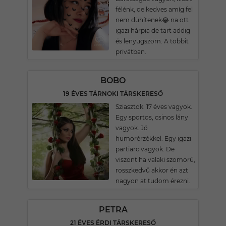
félénk, de kedves amíg fel
nem dühítenek😂 na ott
igazi hárpia de tart addig
és lenyugszom. A többit
privátban.
BOBO
19 ÉVES TÁRNOKI TÁRSKERESŐ
Sziasztok. 17 éves vagyok.
Egy sportos, csinos lány
vagyok. Jó
humorérzékkel. Egy igazi
partiarc vagyok. De
viszont ha valaki szomorú,
rosszkedvű akkor én azt
nagyon at tudom érezni.
PETRA
21 ÉVES ÉRDI TÁRSKERESŐ