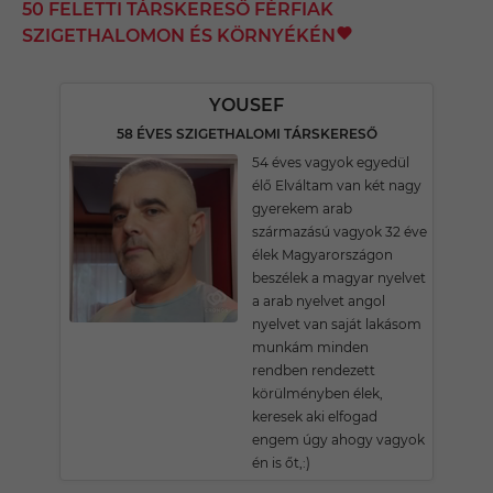
50 FELETTI TÁRSKERESŐ FÉRFIAK
SZIGETHALOMON ÉS KÖRNYÉKÉN
YOUSEF
58 ÉVES SZIGETHALOMI TÁRSKERESŐ
54 éves vagyok egyedül
élő Elváltam van két nagy
gyerekem arab
származású vagyok 32 éve
élek Magyarországon
beszélek a magyar nyelvet
a arab nyelvet angol
nyelvet van saját lakásom
munkám minden
rendben rendezett
körülményben élek,
keresek aki elfogad
engem úgy ahogy vagyok
én is őt,:)