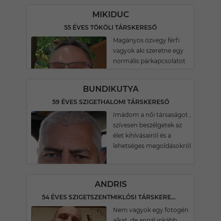
MIKIDUC
55 ÉVES TÖKÖLI TÁRSKERESŐ
Magányos özvegy férfi
vagyok aki szeretne egy
normális párkapcsolatot
BUNDIKUTYA
59 ÉVES SZIGETHALOMI TÁRSKERESŐ
Imádom a női társaságot ,
szívesen beszélgetek az
élet kihívásairól és a
lehetséges megoldásokról
.
ANDRIS
54 ÉVES SZIGETSZENTMIKLÓSI TÁRSKERESŐ
Nem vagyok egy fotogén
alkat ,de annál inkább