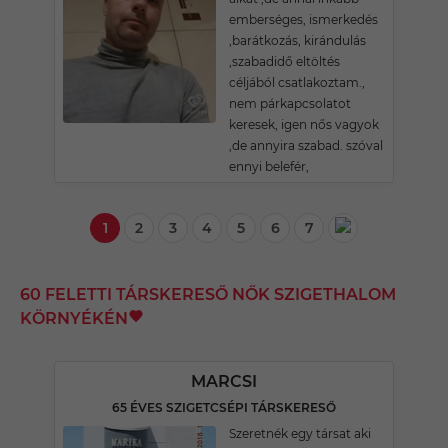
emberséges, ismerkedés
,barátkozás, kirándulás
,szabadidő eltöltés
céljából csatlakoztam.,
nem párkapcsolatot
keresek, igen nős vagyok
,de annyira szabad. szóval
ennyi belefér,
1
2
3
4
5
6
7
60 FELETTI TÁRSKERESŐ NŐK SZIGETHALOM
KÖRNYÉKÉN
MARCSI
65 ÉVES SZIGETCSÉPI TÁRSKERESŐ
Szeretnék egy társat aki