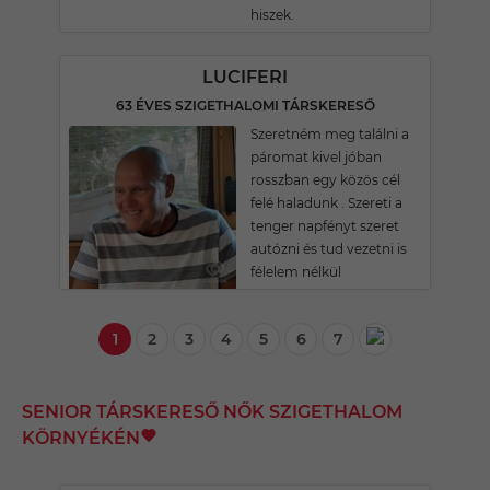
hiszek.
LUCIFERI
63 ÉVES SZIGETHALOMI TÁRSKERESŐ
Szeretném meg találni a
páromat kivel jóban
rosszban egy közös cél
felé haladunk . Szereti a
tenger napfényt szeret
autózni és tud vezetni is
félelem nélkül
1
2
3
4
5
6
7
SENIOR TÁRSKERESŐ NŐK SZIGETHALOM
KÖRNYÉKÉN