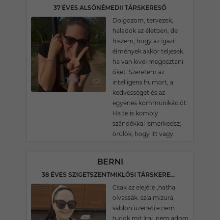
37 ÉVES ALSÓNÉMEDII TÁRSKERESŐ
Dolgozom, tervezek,
haladok az életben, de
hiszem, hogy az igazi
élmények akkor teljesek,
ha van kivel megosztani
őket. Szeretem az
intelligens humort, a
kedvességet és az
egyenes kommunikációt.
Ha te is komoly
szándékkal ismerkedsz,
örülök, hogy itt vagy.
BERNI
38 ÉVES SZIGETSZENTMIKLÓSI TÁRSKERESŐ
Csak az elejére ,hatha
olvassák: szia mizura,
sablon üzenetre nem
tudok mit írni, nem adom