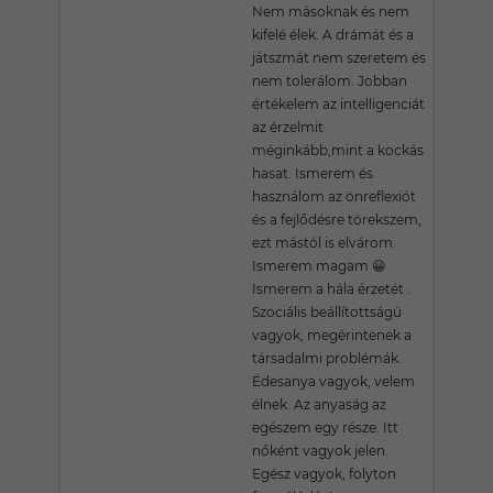
Nem másoknak és nem
kifelé élek. A drámát és a
játszmát nem szeretem és
nem tolerálom. Jobban
értékelem az intelligenciát
az érzelmit
méginkább,mint a kockás
hasat. Ismerem és
használom az önreflexiót
és a fejlődésre törekszem,
ezt mástól is elvárom.
Ismerem magam 😀
Ismerem a hála érzetét .
Szociális beállítottságú
vagyok, megérintenek a
társadalmi problémák.
Édesanya vagyok, velem
élnek. Az anyaság az
egészem egy része. Itt
nőként vagyok jelen.
Egész vagyok, folyton