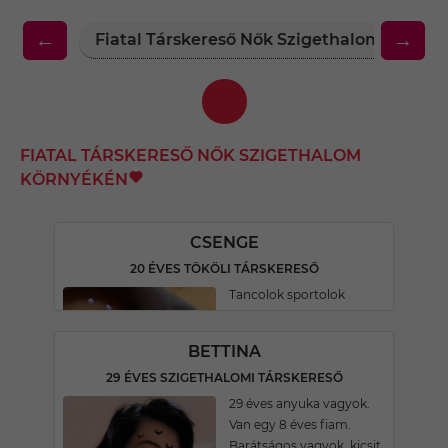
←
→
Fiatal Társkereső Nők Szigethalom Körny
FIATAL TÁRSKERESŐ NŐK SZIGETHALOM
KÖRNYÉKÉN
CSENGE
20 ÉVES TÖKÖLI TÁRSKERESŐ
Tancolok sportolok
BETTINA
29 ÉVES SZIGETHALOMI TÁRSKERESŐ
29 éves anyuka vagyok.
Van egy 8 éves fiam.
Barátságos vagyok, kicsit