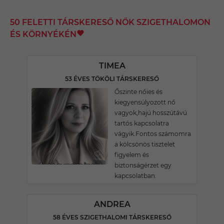
50 FELETTI TÁRSKERESŐ NŐK SZIGETHALOMON
ÉS KÖRNYÉKÉN
TIMEA
53 ÉVES TÖKÖLI TÁRSKERESŐ
Őszinte nőies és
kiegyensúlyozott nő
vagyok,hajú hosszútávú
tartós kapcsolatra
vágyik.Fontos számomra
a kölcsönös tisztelet
figyelem és
biztonságérzet egy
kapcsolatban.
ANDREA
58 ÉVES SZIGETHALOMI TÁRSKERESŐ