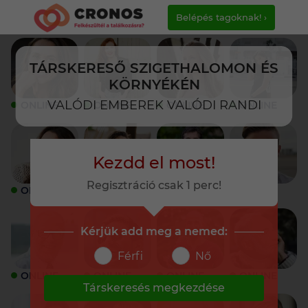
Belépés tagoknak! ›
TÁRSKERESŐ SZIGETHALOMON ÉS
KÖRNYÉKÉN
VALÓDI EMBEREK VALÓDI RANDI
ONLINE
ONLINE
ONLINE
ONLINE
Kezdd el most!
Regisztráció csak 1 perc!
ONLINE
ONLINE
ONLINE
ONLINE
Kérjük add meg a nemed:
Férfi
Nő
ONLINE
ONLINE
ONLINE
ONLINE
Társkeresés megkezdése