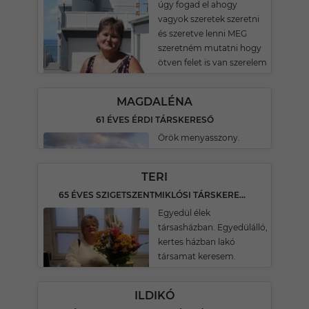
úgy fogad el ahogy
vagyok szeretek szeretni
és szeretve lenni MEG
szeretném mutatni hogy
ötven felet is van szerelem
MAGDALÉNA
61 ÉVES ÉRDI TÁRSKERESŐ
Örök menyasszony.
TERI
65 ÉVES SZIGETSZENTMIKLÓSI TÁRSKERESŐ
Egyedül élek
társasházban. Egyedülálló,
kertes házban lakó
társamat keresem.
ILDIKÓ