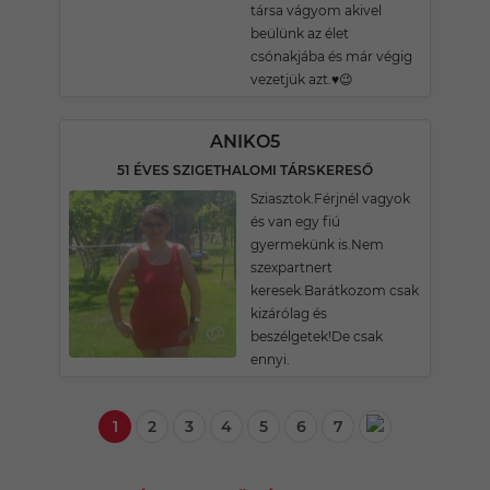
társa vágyom akivel
beülünk az élet
csónakjába és már végig
vezetjük azt.♥️😉
ANIKO5
51 ÉVES SZIGETHALOMI TÁRSKERESŐ
Sziasztok.Férjnél vagyok
és van egy fiú
gyermekünk is.Nem
szexpartnert
keresek.Barátkozom csak
kizárólag és
beszélgetek!De csak
ennyi.
1
2
3
4
5
6
7